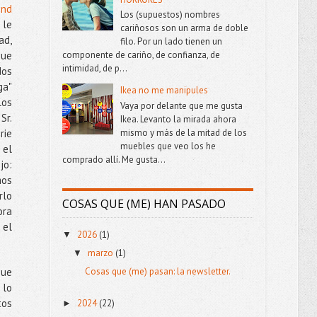
end
Los (supuestos) nombres
 le
cariñosos son un arma de doble
ad,
filo. Por un lado tienen un
componente de cariño, de confianza, de
que
intimidad, de p...
dos
ga"
Ikea no me manipules
los
Vaya por delante que me gusta
Sr.
Ikea. Levanto la mirada ahora
mismo y más de la mitad de los
rie
muebles que veo los he
 el
comprado allí. Me gusta...
jo:
mos
rlo
COSAS QUE (ME) HAN PASADO
ora
 el
2026
(1)
▼
marzo
(1)
▼
que
Cosas que (me) pasan: la newsletter.
 lo
tos
2024
(22)
►