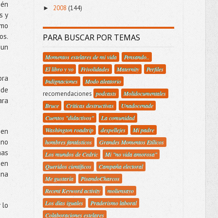
ién
2008
(144)
►
s y
smo
os.
PARA BUSCAR POR TEMAS
 un
Momentos estelares de mi vida
Pensando..
El libro y yo
Frivolidades
Maternity
Perfiles
ora
Indignaciones
Modo aleatorio
 de
recomendaciones
podcasts
Molidocumentales
ara
Bruce
Criticas destructivas
Unadocenade
Cuentos "didactivos"
La comunidad
Washington roadtrip
despellejes
Mi padre
ien
 no
hombres fantásticos
Grandes Momentos Etílicos
nas
Los mundos de Cedric
Mi "no vida amorosa"
 en
Queridos científicos
Campaña electoral
una
Me gustaría
PisandoCharcos
Recent Keyword activity
moliensayo
Los días iguales
Praderismo laboral
 lo
Colaboraciones estelares