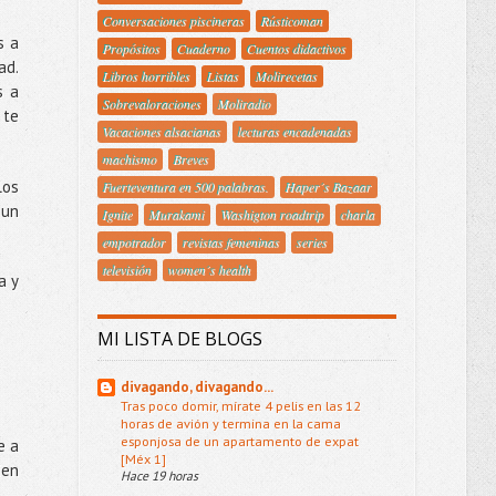
Conversaciones piscineras
Rústicoman
s a
Propósitos
Cuaderno
Cuentos didactivos
ad.
Libros horribles
Listas
Molirecetas
s a
Sobrevaloraciones
Moliradio
 te
Vacaciones alsacianas
lecturas encadenadas
machismo
Breves
los
Fuerteventura en 500 palabras.
Haper´s Bazaar
 un
Ignite
Murakami
Washigton roadtrip
charla
empotrador
revistas femeninas
series
televisión
women´s health
a y
MI LISTA DE BLOGS
divagando, divagando...
Tras poco domir, mírate 4 pelis en las 12
horas de avión y termina en la cama
esponjosa de un apartamento de expat
e a
[Méx 1]
ien
Hace 19 horas