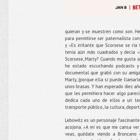
quieran y se muestren como son. He 
para permitirse ser paternalista co
y
Es irritante que Scorsese se ría
«
tenía aún más cuadrados y decía
«
Scorsese, Marty? Cuando me gusta al
he estado escuchando podcasts y 
documental que grabó con su amiga h
Marty, (porque ella sí puede llamar
unos brasas. Y han esperado diez año
que les permitiera hacer algo pareci
dedica cada uno de ellos a un tem
transporte público, la cultura, deport
Lebowitz es un personaje fascinante,
acojona.
A mí es que me cansa ver 
«
veas, quédate viendo a Broncano e