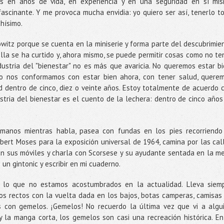
s en años de vida, en experiencia y en una seguridad en sí mi
ascinante. Y me provoca mucha envidia: yo quiero ser así, tenerlo t
chísimo.
owitz porque se cuenta en la miniserie y forma parte del descubrimie
lla se ha curtido y, ahora mismo, se puede permitir cosas como no te
dustria del "bienestar" no es más que avaricia. No queremos estar bi
o nos conformamos con estar bien ahora, con tener salud, quere
dentro de cinco, diez o veinte años. Estoy totalmente de acuerdo 
ustria del bienestar es el cuento de la lechera: dentro de cinco años
 manos mientras habla, pasea con fundas en los pies recorriendo
bert Moses para la exposición universal de 1964, camina por las cal
n sus móviles y charla con Scorsese y su ayudante sentada en la m
 un gintonic y escribir en mi cuaderno.
 lo que no estamos acostumbrados en la actualidad. Lleva siem
os rectos con la vuelta dada en los bajos, botas camperas, camisas
 con gemelos. ¡Gemelos! No recuerdo la última vez que vi a algu
y la manga corta, los gemelos son casi una recreación histórica. En