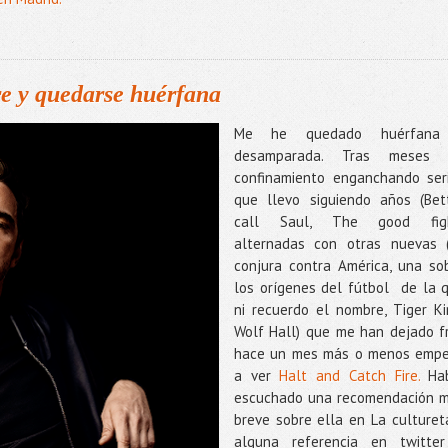
re y quedarse huérfana
Me he quedado huérfana
desamparada. Tras meses 
confinamiento enganchando ser
que llevo siguiendo años (Bet
call Saul, The good figh
alternadas con otras nuevas 
conjura contra América, una so
los orígenes del fútbol de la 
ni recuerdo el nombre, Tiger Ki
Wolf Hall) que me han dejado fr
hace un mes más o menos emp
a ver
Halt and Catch Fire.
Ha
escuchado una recomendación 
breve sobre ella en La culturet
alguna referencia en twitte