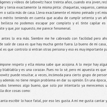
ágenes y vídeos de Lebowitz hace treinta años, cuando era joven, rec
bir y tenía exactamente la misma pinta: chaquetas, vaqueros, camisa
oven o salía más de casa. Lleva exactamente el mismo peinado y el mi
mo mérito teniendo en cuenta que acaba de cumplir setenta y un añ
 belleza no podemos escapar por completo y el tinte capilar es
ite y que, por supuesto, me parece fenomenal.
o antes lo era más. Siembre me he cabreado con facilidad pero ah
de salir de casa es que hay mucha gente fuera. Lo bueno de mi casa,
l es que controlo si entran otras persona y eso es muy importante p
 impone respeto y ella misma sabe que acojona. A lo mejor hay algu
y blablabla y es una coraza». Pues no lo sé, pero mi apuesta es que
bowitz puede resultar, a veces, incómoda para cierto grupo de perso
 y además no tiene ningún problema en dar su opinión. En una época,
odos tenemos algo bueno, que solo por intentarlo ya merecemos 
ella dice cosas como:
anta escribir lo hace fatal, por eso les gusta. A mí me gusta cantar y