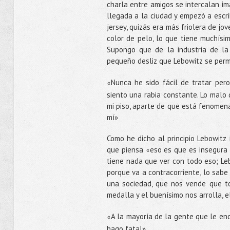
charla entre amigos se intercalan im
llegada a la ciudad y empezó a escri
jersey, quizás era más friolera de j
color de pelo, lo que tiene muchísi
Supongo que de la industria de la
pequeño desliz que Lebowitz se perm
Nunca he sido fácil de tratar per
«
siento una rabia constante. Lo malo 
mi piso, aparte de que está fenomena
mí»
Como he dicho al principio Lebowitz
que piensa
eso es que es insegura 
«
tiene nada que ver con todo eso; Le
porque va a contracorriente, lo sabe
una sociedad, que nos vende que t
medalla y el buenísimo nos arrolla, 
A la mayoría de la gente que le enc
«
hago fatal».