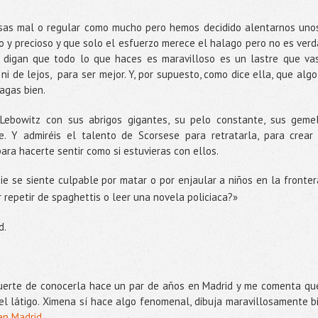
osas mal o regular como mucho pero hemos decidido alentarnos uno
 y precioso y que solo el esfuerzo merece el halago pero no es verd
 digan que todo lo que haces es maravilloso es un lastre que va
 ni de lejos, para ser mejor. Y, por supuesto, como dice ella, que algo
hagas bien.
 Lebowitz con sus abrigos gigantes, su pelo constante, sus geme
te. Y admiréis el talento de Scorsese para retratarla, para crear
ara hacerte sentir como si estuvieras con ellos.
e se siente culpable por matar o por enjaular a niños en la fronter
 repetir de spaghettis o leer una novela policiaca?»
d.
suerte de conocerla hace un par de años en Madrid y me comenta qu
 el látigo. Ximena sí hace algo fenomenal, dibuja maravillosamente b
en Madrid.