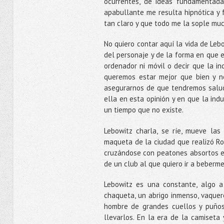
ocurrentes, de ideas fundamentada
apabullante me resulta hipnótica y f
tan claro y que todo me la sople mu
No quiero contar aquí la vida de Leb
del personaje y de la forma en que e
ordenador ni móvil o decir que la in
queremos estar mejor que bien y n
asegurarnos de que tendremos salud 
ella en esta opinión y en que la ind
un tiempo que no existe.
Lebowitz charla, se ríe, mueve las
maqueta de la ciudad que realizó Ro
cruzándose con peatones absortos e
de un club al que quiero ir a beberme
Lebowitz es una constante, algo a
chaqueta, un abrigo inmenso, vaquer
hombre de grandes cuellos y puños
llevarlos. En la era de la camiseta 