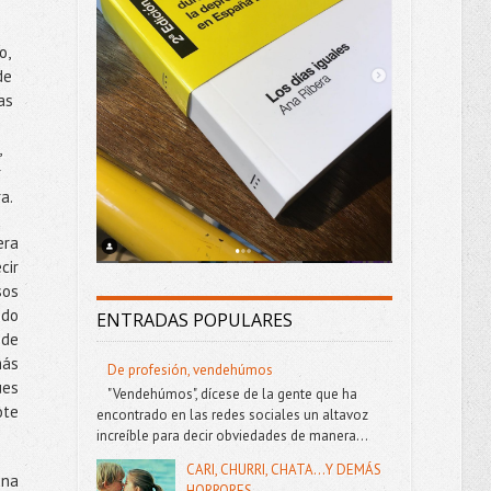
o,
de
as
,
r
ra.
era
cir
sos
odo
ENTRADAS POPULARES
ede
más
De profesión, vendehúmos
ues
"Vendehúmos", dícese de la gente que ha
ote
encontrado en las redes sociales un altavoz
increíble para decir obviedades de manera...
CARI, CHURRI, CHATA...Y DEMÁS
una
HORRORES