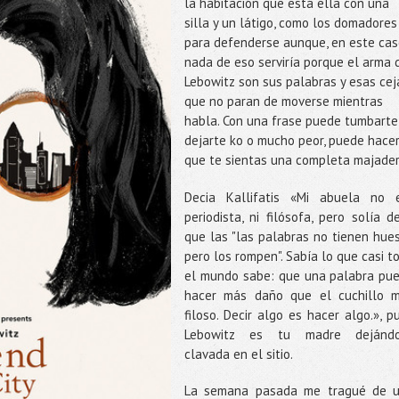
la habitación que está ella con una
silla y un látigo, como los domadores
para defenderse aunque, en este cas
nada de eso serviría porque el arma 
Lebowitz son sus palabras y esas cej
que no paran de moverse mientras
habla. Con una frase puede tumbarte
dejarte ko o mucho peor, puede hace
que te sientas una completa majade
Decia Kallifatis «Mi abuela no 
periodista, ni filósofa, pero solía de
que las "las palabras no tienen hue
pero los rompen". Sabía lo que casi t
el mundo sabe: que una palabra pu
hacer más daño que el cuchillo 
filoso. Decir algo es hacer algo.», p
Lebowitz es tu madre dejánd
clavada en el sitio.
La semana pasada me tragué de 