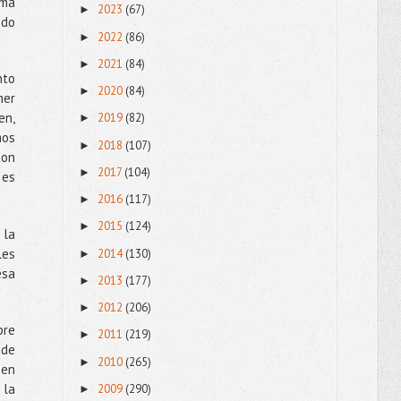
sma
2023
(67)
►
odo
2022
(86)
►
2021
(84)
►
nto
2020
(84)
►
ner
en,
2019
(82)
►
mos
2018
(107)
►
con
2017
(104)
►
 es
2016
(117)
►
2015
(124)
►
 la
les
2014
(130)
►
esa
2013
(177)
►
2012
(206)
►
pre
2011
(219)
►
 de
2010
(265)
►
ien
 la
2009
(290)
►