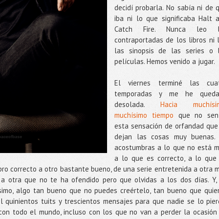
decidí probarla. No sabía ni de 
iba ni lo que significaba Halt 
Catch Fire. Nunca leo l
contraportadas de los libros ni 
las sinopsis de las series o 
películas. Hemos venido a jugar.
El viernes terminé las cua
temporadas y me he queda
desolada.
Hacia muchísi
muchísimo tiempo
que no sen
esta sensación de orfandad que
dejan las cosas muy buenas.
acostumbras a lo que no está m
a lo que es correcto, a lo que
bro correcto a otro bastante bueno, de una serie entretenida a otra 
a otra que no te ha ofendido pero que olvidas a los dos días. Y,
ísimo, algo tan bueno que no puedes creértelo, tan bueno que quie
l quinientos tuits y trescientos mensajes para que nadie se lo pier
con todo el mundo, incluso con los que no van a perder la ocasión