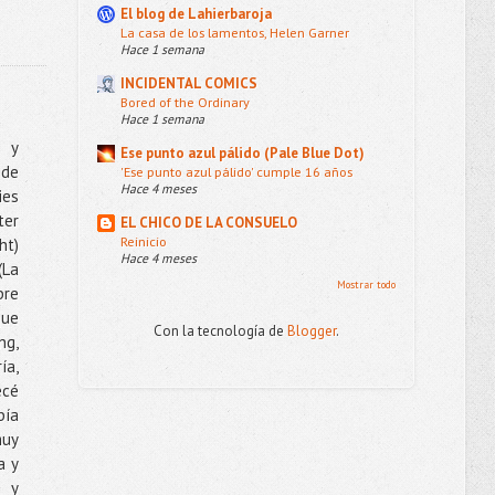
El blog de Lahierbaroja
La casa de los lamentos, Helen Garner
Hace 1 semana
INCIDENTAL COMICS
Bored of the Ordinary
Hace 1 semana
 y
Ese punto azul pálido (Pale Blue Dot)
de
'Ese punto azul pálido' cumple 16 años
Hace 4 meses
ies
ter
EL CHICO DE LA CONSUELO
Reinicio
t)
Hace 4 meses
(La
Mostrar todo
bre
que
Con la tecnología de
Blogger
.
ng,
ía,
ecé
bía
muy
a y
r y