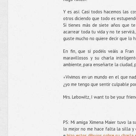
Y es así. Casi todos hacemos las c
otros diciendo que todo es estupendo
Si tienes más de siete años que te
acarrear toda tu vida y no te servirá,
guste mucho no quiere decir que lo 
En fin, que si podéis veáis a Fran
maravillosos y su charla inteligen
ambiente, para enseñarte la ciudad, p
Vivimos en un mundo en el que nadi
«
¿yo me tengo que sentir culpable por
Mrs. Lebowitz, I want to be your frien
PS: Mi amiga Ximena Maier tuvo la 
lo mejor no me hace falta la silla y
e
hizo estos dibujos sobre su charla 