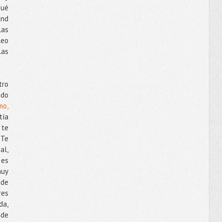
qué
and
as
leo
las
tro
do
mo,
tía
 te
 Te
al,
 es
muy
 de
res
da,
 de