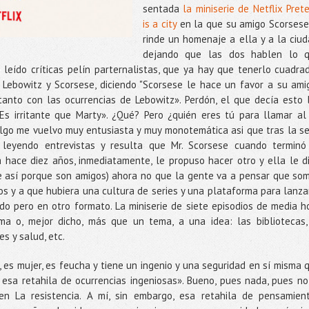
sentada
la miniserie de Netflix Pret
is a city
en la que su amigo Scorsese
rinde un homenaje a ella y a la ciud
dejando que las dos hablen lo 
leído críticas pelín parternalistas, que ya hay que tenerlo cuadra
n Lebowitz y Scorsese, diciendo "Scorsese le hace un favor a su ami
 tanto con las ocurrencias de Lebowitz». Perdón, el que decía esto 
Es irritante que Marty». ¿Qué? Pero ¿quién eres tú para llamar al 
go me vuelvo muy entusiasta y muy monotemática asi que tras la se
leyendo entrevistas y resulta que Mr. Scorsese cuando terminó
ace diez años, inmediatamente, le propuso hacer otro y ella le di
le así porque son amigos) ahora no que la gente va a pensar que so
s y a que hubiera una cultura de series y una plataforma para lanza
do pero en otro formato. La miniserie de siete episodios de media h
a o, mejor dicho, más que un tema, a una idea: las bibliotecas,
es y salud, etc.
 es mujer, es feucha y tiene un ingenio y una seguridad en sí misma 
esa retahila de ocurrencias ingeniosas». Bueno, pues nada, pues no
n La resistencia. A mí, sin embargo, esa retahila de pensamien