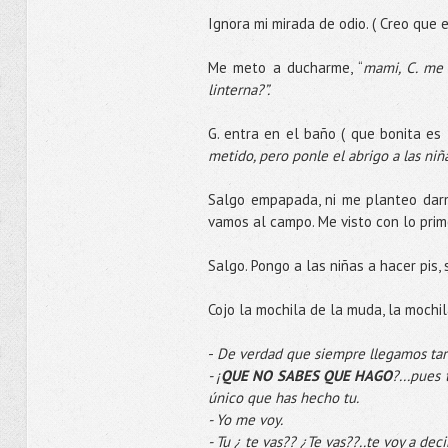
Ignora mi mirada de odio. ( Creo que 
Me meto a ducharme, “
mami, C. me
linterna?”.
G. entra en el baño ( que bonita es l
metido, pero ponle el abrigo a las niñ
Salgo empapada, ni me planteo darme
vamos al campo. Me visto con lo prime
Salgo. Pongo a las niñas a hacer pis, 
Cojo la mochila de la muda, la mochila
-
De verdad que siempre llegamos tar
- ¡
QUE NO SABES QUE HAGO
?...pues
único que has hecho tu.
- Yo me voy.
- Tu ¿ te vas?? ¿Te vas??..te voy a dec