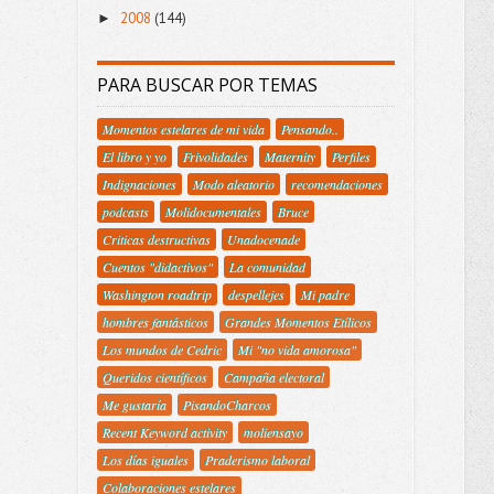
2008
(144)
►
PARA BUSCAR POR TEMAS
Momentos estelares de mi vida
Pensando..
El libro y yo
Frivolidades
Maternity
Perfiles
Indignaciones
Modo aleatorio
recomendaciones
podcasts
Molidocumentales
Bruce
Criticas destructivas
Unadocenade
Cuentos "didactivos"
La comunidad
Washington roadtrip
despellejes
Mi padre
hombres fantásticos
Grandes Momentos Etílicos
Los mundos de Cedric
Mi "no vida amorosa"
Queridos científicos
Campaña electoral
Me gustaría
PisandoCharcos
Recent Keyword activity
moliensayo
Los días iguales
Praderismo laboral
Colaboraciones estelares