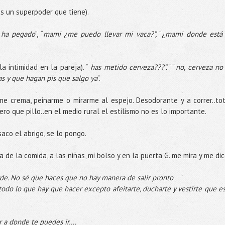
es un superpoder que tiene).
 ha pegado
”, “
mami ¿me puedo llevar mi vaca?”,
“¿
mami donde está
a intimidad en la pareja). “
has metido cerveza???”.
“ “
no, cerveza no
as y que hagan pis que salgo ya
”.
 crema, peinarme o mirarme al espejo. Desodorante y a correr..tot
ro que pillo..en el medio rural el estilismo no es lo importante.
saco el abrigo, se lo pongo.
 de la comida, a las niñas, mi bolso y en la puerta G. me mira y me dic
de. No sé que haces que no hay manera de salir pronto
 todo lo que hay que hacer excepto afeitarte, ducharte y vestirte que es
ir a donde te puedes ir….