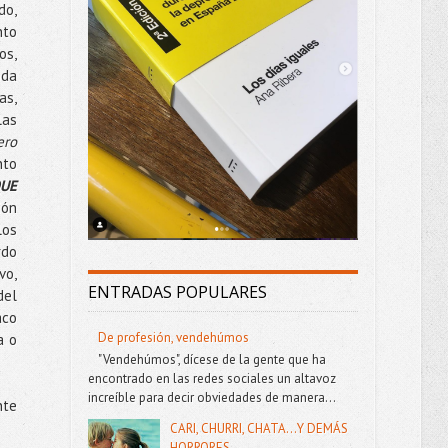
do,
nto
os,
oda
as,
las
ero
nto
QUE
ión
los
rdo
vo,
ENTRADAS POPULARES
del
aco
De profesión, vendehúmos
a o
"Vendehúmos", dícese de la gente que ha
encontrado en las redes sociales un altavoz
increíble para decir obviedades de manera...
nte
CARI, CHURRI, CHATA...Y DEMÁS
HORRORES