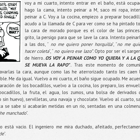
voy a mi cuarto, intento entrar en el baño, está ocupa
hago la cama, intento peinar a M, saco mi ropa, inte
peinar a C. Voy a la cocina, empiezo a preparar bocadill
acudo a la llamada de C para ver como se ha pintado t
la cara de morado porque es el color de las princes
grito, la persigo para que se lave la cara. Intento peinar
a las dos, “
no me quiero poner horquilla
”, “
no me qui
hacer coleta
”, “
no quiero ese lazo”
. Opto por ser el sarge
de hierro..
OS VOY A PEINAR COMO YO QUIERA Y A LA 
SE MUEVA LA RAPO”
.. Tras este momento de comun
 lavarlas la cara, aunque como las he aterrorizado tanto les caen 
le. Me da igual. Vuelvo a mi cuarto, el baño sigue ocupado. Me acue
ración de los bocadillos, vuelvo a la cocina, los preparo, los envuel
ocadillos, la fruta, el agua, los zumos, una bolsa de derivados 
 sin huevo), servilletas, una navaja y chocolate. Vuelvo al cuarto, s
a se sabe si acabarán metidas en un rio, sentadas en una colmen
 he manchado
”.
 está vacio. El ingeniero me mira duchado, afeitado, perfectame
rde
”.