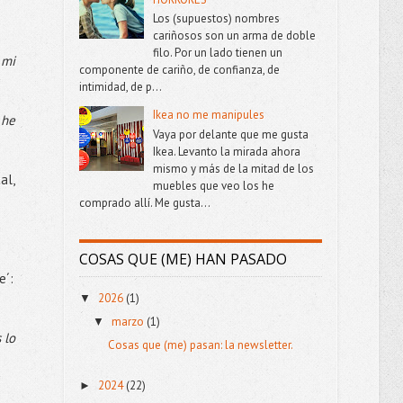
Los (supuestos) nombres
cariñosos son un arma de doble
filo. Por un lado tienen un
 mi
componente de cariño, de confianza, de
intimidad, de p...
Ikea no me manipules
 he
Vaya por delante que me gusta
Ikea. Levanto la mirada ahora
mismo y más de la mitad de los
al,
muebles que veo los he
comprado allí. Me gusta...
COSAS QUE (ME) HAN PASADO
e´:
2026
(1)
▼
marzo
(1)
▼
 lo
Cosas que (me) pasan: la newsletter.
2024
(22)
►