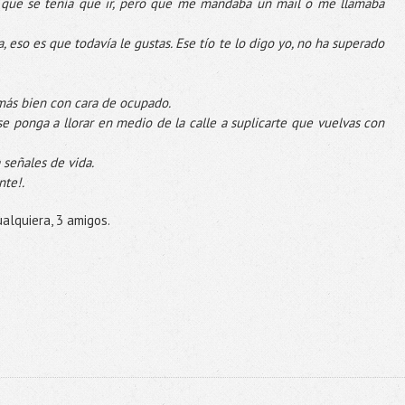
que se tenía que ir, pero que me mandaba un mail o me llamaba
, eso es que todavía le gustas. Ese tío te lo digo yo, no ha superado
 más bien con cara de ocupado.
e ponga a llorar en medio de la calle a suplicarte que vuelvas con
 señales de vida.
nte!.
ualquiera, 3 amigos.