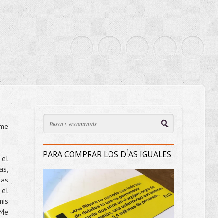
 me
PARA COMPRAR LOS DÍAS IGUALES
 el
as,
las
 el
mis
 Me