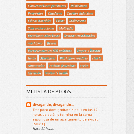
Conversaciones piscineras
Rústicoman
Propósitos
Cuaderno
Cuentos didactivos
Libros horribles
Listas
Molirecetas
Sobrevaloraciones
Moliradio
Vacaciones alsacianas
lecturas encadenadas
machismo
Breves
Fuerteventura en 500 palabras.
Haper´s Bazaar
Ignite
Murakami
Washigton roadtrip
charla
empotrador
revistas femeninas
series
televisión
women´s health
MI LISTA DE BLOGS
divagando, divagando...
Tras poco domir, mírate 4 pelis en las 12
horas de avión y termina en la cama
esponjosa de un apartamento de ex-pat
[Méx 1]
Hace 11 horas