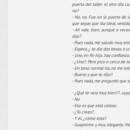
puerta del taller el otro día c
no?
- No, no. Fue en la puerta de l
que sepas que iba ideal, vestida
- Ah vale, bien, aunque a veces
dijo?.
- Pues nada, me saludo muy sim
- Espera, ¿ te dio dos besos o u
- Uno, en fin hija..hay confianza.
- ¿Uno?. Pero pico o cerca de los
- Un beso normal tía, no me est
- Bueno y que te dijo?.
- Pues nada, me preguntó que t
- ¿Qué te veía muy bien??..uyyy.
- No
- Eso es que está celoso.
- ¿Tu crees?.
- Y él, ¿cómo esta?.
- Guapísimo y muy elegante. Me