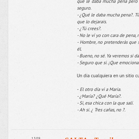
que le daba mucha pena pero 
seguro.
- ¿Qué le daba mucha pena?. Tía
que lo dejarais.
- ¿Tú crees?.
- No le ví yo con cara de pena,
- Hombre, no pretenderás que s
él.
- Bueno, no sé. Ya veremos si da
- Seguro que si. ¡Que emociona
Un día cualquiera en un sitio c
-
El otro día vi a Maria.
- ¿María? ¿Qué María?.
- Si, esa chica con la que salí.
- Ah si. ¿ Tres cañas, no ?.
1.3.09