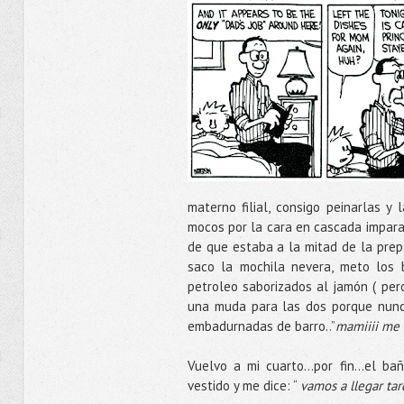
materno filial, consigo peinarlas y
mocos por la cara en cascada imparab
de que estaba a la mitad de la prepa
saco la mochila nevera, meto los b
petroleo saborizados al jamón ( pero
una muda para las dos porque nunc
embadurnadas de barro..”
mamiiii me
Vuelvo a mi cuarto…por fin…el baño
vestido y me dice: “
vamos a llegar ta