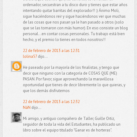
ordenador, secuestran a tu disco duro y tienes que estar años
intentando quitar barritas del explorador!! :) Ánimo Moli,
sigue haciéndonos reir y sigue haciéndonos ver que muchas
de las cosas que nos pasan ya le han pasado a otros (solo
que se las tomaron con más humor). En eso consiste un blog
personal...en contar cosas personales. Tu trabajo está bien
hecho, y el premio lo tienes en todos nosotros!!
22 de febrero de 2013 a las 12:31
lolina57
dijo...
He paseado por la mayoría de los finalistas, y tengo que
decir que ninguno con la categoría de COSAS QUE (ME)
PASAN. Por favor, sigue aprovechando la maravillosa
oportunidad que tienes de decir libremente lo que quieras, y
que los demás disfrutemos
22 de febrero de 2013 a las 12:32
NáN
dijo...
Mi amigo, y antiguo compañero de Taller, Guille Ortiz,
seguidor de toda la vida del Estudiantes, ha publicado un
libro sobre el equipo titulado "Ganar es de horteras".