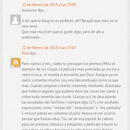
22 de febrero de 2013 a las 13:09
Anónimo dijo...
A ver, que tu blog no es perfecto, eh? Relajad que esto ya se
veía venir.
Que está muy bien que te guste algo, pero de ahí a
endiosarlo...
22 de febrero de 2013 a las 13:10
Pilar
dijo...
Pero vamos a ver, ¿ tanto te precupan los premios?Mira el
ejemplo de los Goyas, la película más premiada yo no iría a
verla ni loca , ni muerta ni borracha, por Dios. Aunque yo no
suelo comentar mucho, soy una descerebrada como la que
más. Cuando empecé a leerte, maternity mediante, alucinaba
que hubiera alguien que pudiera decir las cosas tan claras y
sobre todo, tenerlas tan claras. Gracias a ti, he descubierto
las bondades del GinTonic ( siempre digo GT) y he acuñado
expresiones como " molas mil", " empotrador" o " me perturba".
E incluso pensé en cortarme el pelo. Nunca se me ocurrió
pensar que fueras rubia. Tía, sal de esa espiral de cabreo,
pasa de premios ridículos y estúpidos y dedícate a hacer lo
que sabes, escribir y hacernos la vida mejor a los demás.