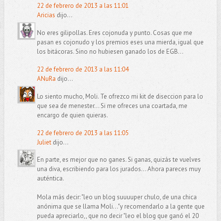
22 de febrero de 2013 a las 11:01
Aricias
dijo...
No eres gilipollas. Eres cojonuda y punto. Cosas que me
pasan es cojonudo y los premios eses una mierda, igual que
los bitácoras. Sino no hubiesen ganado los de EGB...
22 de febrero de 2013 a las 11:04
ANuRa
dijo...
Lo siento mucho, Moli. Te ofrezco mi kit de diseccion para lo
que sea de menester... Si me ofreces una coartada, me
encargo de quien quieras.
22 de febrero de 2013 a las 11:05
Juliet
dijo...
En parte, es mejor que no ganes. Si ganas, quizás te vuelves
una diva, escribiendo para los jurados... Ahora pareces muy
auténtica.
Mola más decir: "leo un blog suuuuper chulo, de una chica
anónima que se llama Moli..."y recomendarlo a la gente que
pueda apreciarlo,, que no decir "leo el blog que ganó el 20