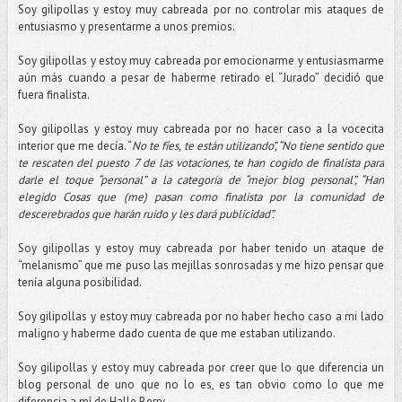
Soy gilipollas y estoy muy cabreada por no controlar mis ataques de
entusiasmo y presentarme a unos premios.
Soy gilipollas y estoy muy cabreada por emocionarme y entusiasmarme
aún más cuando a pesar de haberme retirado el “Jurado” decidió que
fuera finalista.
Soy gilipollas y estoy muy cabreada por no hacer caso a la vocecita
interior que me decía. “
No te fíes, te están utilizando”, “No tiene sentido que
te rescaten del puesto 7 de las votaciones, te han cogido de finalista para
darle el toque “personal” a la categoría de “mejor blog personal”, “Han
elegido Cosas que (me) pasan como finalista por la comunidad de
descerebrados que harán ruido y les dará publicidad”.
Soy gilipollas y estoy muy cabreada por haber tenido un ataque de
“melanismo” que me puso las mejillas sonrosadas y me hizo pensar que
tenía alguna posibilidad.
Soy gilipollas y estoy muy cabreada por no haber hecho caso a mi lado
maligno y haberme dado cuenta de que me estaban utilizando.
Soy gilipollas y estoy muy cabreada por creer que lo que diferencia un
blog personal de uno que no lo es, es tan obvio como lo que me
diferencia a mí de Halle Berry.