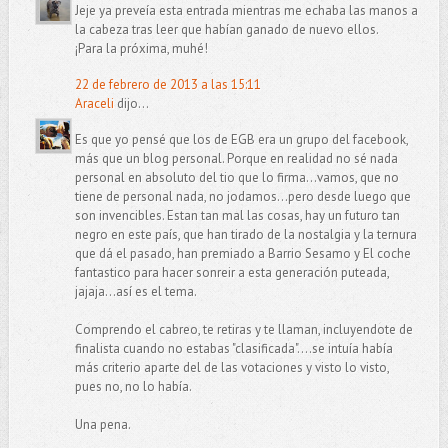
Jeje ya preveía esta entrada mientras me echaba las manos a
la cabeza tras leer que habían ganado de nuevo ellos.
¡Para la próxima, muhé!
22 de febrero de 2013 a las 15:11
Araceli
dijo...
Es que yo pensé que los de EGB era un grupo del facebook,
más que un blog personal. Porque en realidad no sé nada
personal en absoluto del tio que lo firma...vamos, que no
tiene de personal nada, no jodamos...pero desde luego que
son invencibles. Estan tan mal las cosas, hay un futuro tan
negro en este país, que han tirado de la nostalgia y la ternura
que dá el pasado, han premiado a Barrio Sesamo y El coche
fantastico para hacer sonreir a esta generación puteada,
jajaja...así es el tema.
Comprendo el cabreo, te retiras y te llaman, incluyendote de
finalista cuando no estabas "clasificada"....se intuía había
más criterio aparte del de las votaciones y visto lo visto,
pues no, no lo había.
Una pena.