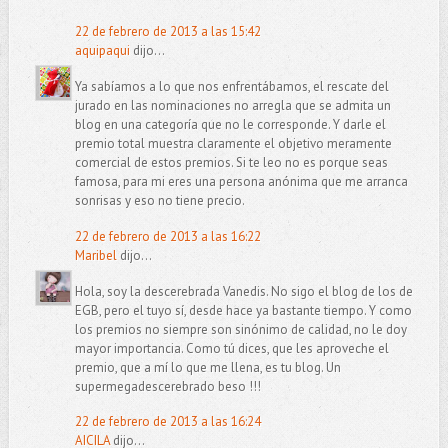
22 de febrero de 2013 a las 15:42
aquipaqui
dijo...
Ya sabíamos a lo que nos enfrentábamos, el rescate del
jurado en las nominaciones no arregla que se admita un
blog en una categoría que no le corresponde. Y darle el
premio total muestra claramente el objetivo meramente
comercial de estos premios. Si te leo no es porque seas
famosa, para mi eres una persona anónima que me arranca
sonrisas y eso no tiene precio.
22 de febrero de 2013 a las 16:22
Maribel
dijo...
Hola, soy la descerebrada Vanedis. No sigo el blog de los de
EGB, pero el tuyo sí, desde hace ya bastante tiempo. Y como
los premios no siempre son sinónimo de calidad, no le doy
mayor importancia. Como tú dices, que les aproveche el
premio, que a mí lo que me llena, es tu blog. Un
supermegadescerebrado beso !!!
22 de febrero de 2013 a las 16:24
AICILA
dijo...