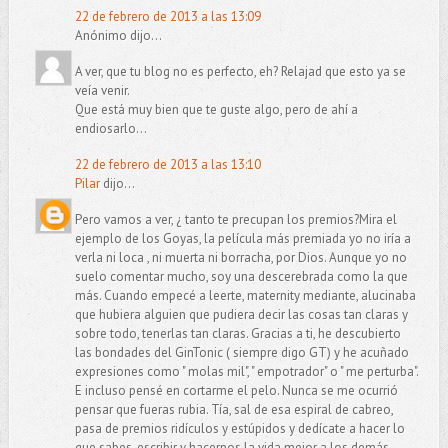
22 de febrero de 2013 a las 13:09
Anónimo dijo...
A ver, que tu blog no es perfecto, eh? Relajad que esto ya se
veía venir.
Que está muy bien que te guste algo, pero de ahí a
endiosarlo...
22 de febrero de 2013 a las 13:10
Pilar
dijo...
Pero vamos a ver, ¿ tanto te precupan los premios?Mira el
ejemplo de los Goyas, la película más premiada yo no iría a
verla ni loca , ni muerta ni borracha, por Dios. Aunque yo no
suelo comentar mucho, soy una descerebrada como la que
más. Cuando empecé a leerte, maternity mediante, alucinaba
que hubiera alguien que pudiera decir las cosas tan claras y
sobre todo, tenerlas tan claras. Gracias a ti, he descubierto
las bondades del GinTonic ( siempre digo GT) y he acuñado
expresiones como " molas mil", " empotrador" o " me perturba".
E incluso pensé en cortarme el pelo. Nunca se me ocurrió
pensar que fueras rubia. Tía, sal de esa espiral de cabreo,
pasa de premios ridículos y estúpidos y dedícate a hacer lo
que sabes, escribir y hacernos la vida mejor a los demás.