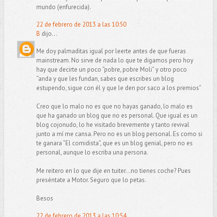
mundo (enfurecida).
22 de febrero de 2013 a las 10:50
B
dijo...
Me doy palmaditas igual por leerte antes de que fueras
mainstream. No sirve de nada lo que te digamos pero hoy
hay que decirte un poco “pobre, pobre Moli” y otro poco
“anda y que les fundan, sabes que escribes un blog
estupendo, sigue con él y que le den por saco a los premios”
Creo que lo malo no es que no hayas ganado, lo malo es
que ha ganado un blog que no es personal. Que igual es un
blog cojonudo, lo he visitado brevemente y tanto revival
junto a mí me cansa. Pero no es un blog personal. Es como si
te ganara “El comidista”, que es un blog genial, pero no es
personal, aunque lo escriba una persona.
Me reitero en lo que dije en tuiter…no tienes coche? Pues
preséntate a Motor. Seguro que lo petas.
Besos
22 de febrero de 2013 a las 10:54