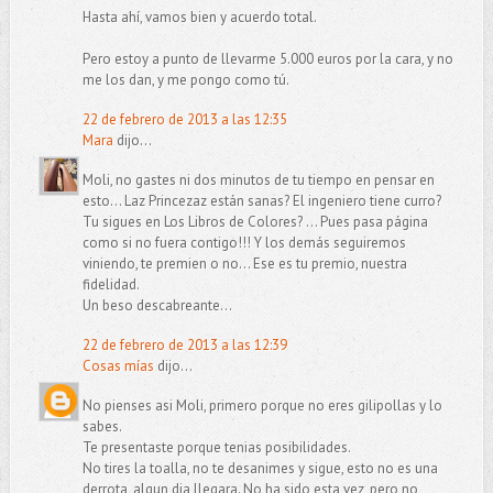
Hasta ahí, vamos bien y acuerdo total.
Pero estoy a punto de llevarme 5.000 euros por la cara, y no
me los dan, y me pongo como tú.
22 de febrero de 2013 a las 12:35
Mara
dijo...
Moli, no gastes ni dos minutos de tu tiempo en pensar en
esto... Laz Princezaz están sanas? El ingeniero tiene curro?
Tu sigues en Los Libros de Colores? ... Pues pasa página
como si no fuera contigo!!! Y los demás seguiremos
viniendo, te premien o no... Ese es tu premio, nuestra
fidelidad.
Un beso descabreante...
22 de febrero de 2013 a las 12:39
Cosas mías
dijo...
No pienses asi Moli, primero porque no eres gilipollas y lo
sabes.
Te presentaste porque tenias posibilidades.
No tires la toalla, no te desanimes y sigue, esto no es una
derrota, algun dia llegara. No ha sido esta vez, pero no