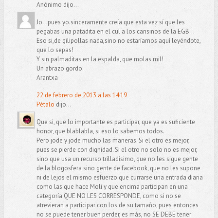
Anónimo dijo...
Jo...pues yo.sinceramente creía que esta vez sí que les
pegabas una patadita en el cul a los cansinos de la EGB...
Eso si,de gilipollas nada,sino no estaríamos aquí leyéndote,
que lo sepas!
Y sin palmaditas en la espalda, que molas mil!
Un abrazo gordo.
Arantxa
22 de febrero de 2013 a las 14:19
Pétalo
dijo...
Que si, que lo importante es participar, que ya es suficiente
honor, que blablabla, si eso lo sabemos todos.
Pero jode y jode mucho las maneras. Si el otro es mejor,
pues se pierde con dignidad. Si el otro no solo no es mejor,
sino que usa un recurso trilladisimo, que no les sigue gente
de la blogosfera sino gente de facebook, que no les supone
ni de lejos el mismo esfuerzo que currarse una entrada diaria
como las que hace Moli y que encima participan en una
categoría QUE NO LES CORRESPONDE, como si no se
atrevieran a participar con los de su tamaño, pues entonces
no se puede tener buen perder, es más, no SE DEBE tener