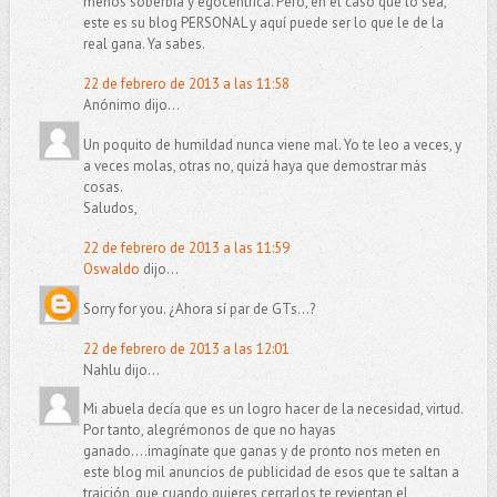
menos soberbia y egocéntrica. Pero, en el caso que lo sea,
este es su blog PERSONAL y aquí puede ser lo que le de la
real gana. Ya sabes.
22 de febrero de 2013 a las 11:58
Anónimo dijo...
Un poquito de humildad nunca viene mal. Yo te leo a veces, y
a veces molas, otras no, quizá haya que demostrar más
cosas.
Saludos,
22 de febrero de 2013 a las 11:59
Oswaldo
dijo...
Sorry for you. ¿Ahora sí par de GTs...?
22 de febrero de 2013 a las 12:01
Nahlu dijo...
Mi abuela decía que es un logro hacer de la necesidad, virtud.
Por tanto, alegrémonos de que no hayas
ganado....imagínate que ganas y de pronto nos meten en
este blog mil anuncios de publicidad de esos que te saltan a
traición, que cuando quieres cerrarlos te revientan el