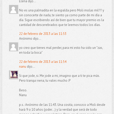
Elena dijo...
No es una palmadita en la espalda pero Moli molas mil!!! y
sin conocerte de nada, te siento ya como parte de mi día a
día. Sigue escribiendo así de bien que tu mayor premio es la
cantidad de descerebrados que te leemos todos los días.
22 de febrero de 2013 a las 11:53
Anónimo dijo...
yo creo que tienes mal perder, para mi esto ha sido un "zas,
en toda la boca"
22 de febrero de 2013 a las 11:54
nanu
dijo...
Si que jode, si. Me jode a mi, imagino que a ti te pica más.
Pero tranqui nena, tu vales mucho :P
Beso.
Nanu
p.s.: Anónimo de las 11:43. Una cosita, conozco a Moli desde
hará 9 o 10 años (joder...) y la verdad que será de todo