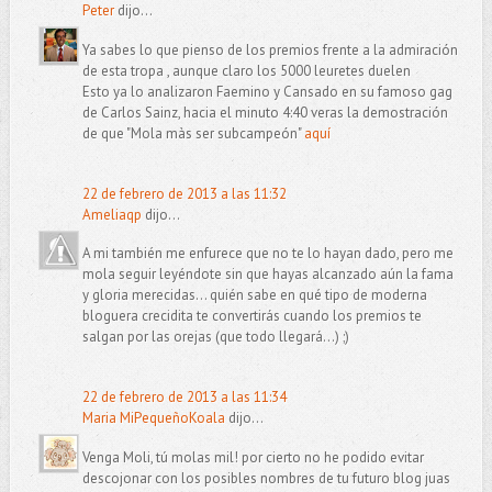
Peter
dijo...
Ya sabes lo que pienso de los premios frente a la admiración
de esta tropa , aunque claro los 5000 leuretes duelen
Esto ya lo analizaron Faemino y Cansado en su famoso gag
de Carlos Sainz, hacia el minuto 4:40 veras la demostración
de que "Mola màs ser subcampeón"
aquí
22 de febrero de 2013 a las 11:32
Ameliaqp
dijo...
A mi también me enfurece que no te lo hayan dado, pero me
mola seguir leyéndote sin que hayas alcanzado aún la fama
y gloria merecidas... quién sabe en qué tipo de moderna
bloguera crecidita te convertirás cuando los premios te
salgan por las orejas (que todo llegará...) ;)
22 de febrero de 2013 a las 11:34
Maria MiPequeñoKoala
dijo...
Venga Moli, tú molas mil! por cierto no he podido evitar
descojonar con los posibles nombres de tu futuro blog juas