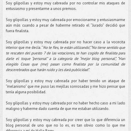
Soy gilipollas y estoy muy cabreada por no controlar mis ataques de
entusiasmo y presentarme a unos premios.
Soy gilipollas y estoy muy cabreada por emocionarme y entusiasmarme
aún más cuando a pesar de haberme retirado el “Jurado” decidió que
fuera finalista.
Soy gilipollas y estoy muy cabreada por no hacer caso a la vocecita
interior que me decía. “
No te fíes, te están utilizando”, “No tiene sentido que
te rescaten del puesto 7 de las votaciones, te han cogido de finalista para
darle el toque “personal” a la categoría de “mejor blog personal”, “Han
elegido Cosas que (me) pasan como finalista por la comunidad de
descerebrados que harán ruido y les dará publicidad”.
Soy gilipollas y estoy muy cabreada por haber tenido un ataque de
“melanismo” que me puso las mejillas sonrosadas y me hizo pensar que
tenía alguna posibilidad.
Soy gilipollas y estoy muy cabreada por no haber hecho caso a mi lado
maligno y haberme dado cuenta de que me estaban utilizando.
Soy gilipollas y estoy muy cabreada por creer que lo que diferencia un
blog personal de uno que no lo es, es tan obvio como lo que me
diferencia a mí de Halle Berry.