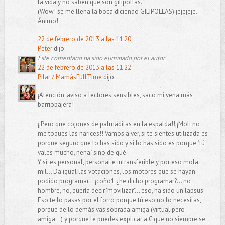
la vida y no saben que son gilipollas.
(Wow! se me llena la boca diciendo GILIPOLLAS) jejejeje.
Ánimo!
22 de febrero de 2013 a las 11:20
Peter
dijo...
Este comentario ha sido eliminado por el autor.
22 de febrero de 2013 a las 11:22
Pilar / MamásFullTime
dijo...
¡Atención, aviso a lectores sensibles, saco mi vena más
barriobajera!
¡¡Pero que cojones de palmaditas en la espalda!!¡¡Moli no
me toques las narices!! Vamos a ver, si te sientes utilizada es
porque seguro que lo has sido y si lo has sido es porque "tú
vales mucho, nena" sino de qué...
Y sí, es personal, personal e intransferible y por eso mola,
mil... Da igual las votaciones, los motores que se hayan
podido programar... ¡coño1 ¿he dicho programar?... no
hombre, no, quería decir "movilizar"... eso, ha sido un lapsus.
Eso te lo pasas por el forro porque tú eso no lo necesitas,
porque de lo demás vas sobrada amiga (virtual pero
amiga...) y porque le puedes explicar a C que no siempre se