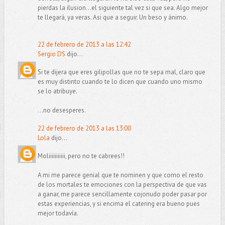
pierdas la ilusion...el siguiente tal vez si que sea. Algo mejor
te llegará, ya veras. Asi que a seguir. Un beso y ánimo.
22 de febrero de 2013 a las 12:42
Sergio DS
dijo...
Si te dijera que eres gilipollas que no te sepa mal, claro que
es muy distinto cuando te lo dicen que cuando uno mismo
se lo atribuye.
...no desesperes.
22 de febrero de 2013 a las 13:00
Lola
dijo...
Moliiiiiiiiiii, pero no te cabrees!!
A mi me parece genial que te nominen y que como el resto
de los mortales te emociones con la perspectiva de que vas
a ganar, me parece sencillamente cojonudo poder pasar por
estas experiencias, y si encima el catering era bueno pues
mejor todavía.