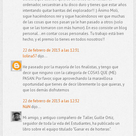
ordenador, secuestran a tu disco duro y tienes que estar años
intentando quitar barritas del explorador!! :) Ánimo Moli,
sigue haciéndonos reir y sigue haciéndonos ver que muchas
de las cosas que nos pasan ya le han pasado a otros (solo
que se las tomaron con más humor). En eso consiste un blog
personal...en contar cosas personales. Tu trabajo está bien
hecho, y el premio lo tienes en todos nosotros!!
22 de febrero de 2013 a las 12:31
lolina57
dijo...
He paseado por la mayoría de los finalistas, y tengo que
decir que ninguno con la categoría de COSAS QUE (ME)
PASAN. Por favor, sigue aprovechando la maravillosa
oportunidad que tienes de decir libremente lo que quieras, y
que los demás disfrutemos
22 de febrero de 2013 a las 12:32
NáN
dijo...
Mi amigo, y antiguo compañero de Taller, Guille Ortiz,
seguidor de toda la vida del Estudiantes, ha publicado un
libro sobre el equipo titulado "Ganar es de horteras".