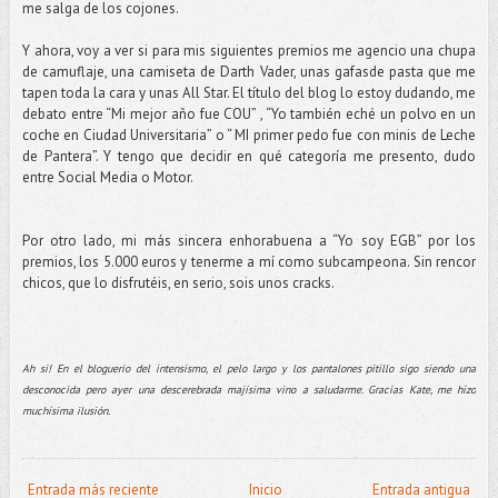
me salga de los cojones.
Y ahora, voy a ver si para mis siguientes premios me agencio una chupa
de camuflaje, una camiseta de Darth Vader, unas gafasde pasta que me
tapen toda la cara y unas All Star. El título del blog lo estoy dudando, me
debato entre “Mi mejor año fue COU” , “Yo también eché un polvo en un
coche en Ciudad Universitaria” o “ MI primer pedo fue con minis de Leche
de Pantera”. Y tengo que decidir en qué categoría me presento, dudo
entre Social Media o Motor.
Por otro lado, mi más sincera enhorabuena a “Yo soy EGB” por los
premios, los 5.000 euros y tenerme a mí como subcampeona. Sin rencor
chicos, que lo disfrutéis, en serio, sois unos cracks.
Ah si! En el bloguerio del intensismo, el pelo largo y los pantalones pitillo sigo siendo una
desconocida pero ayer una descerebrada majísima vino a saludarme. Gracias Kate, me hizo
muchísima ilusión.
Entrada más reciente
Inicio
Entrada antigua