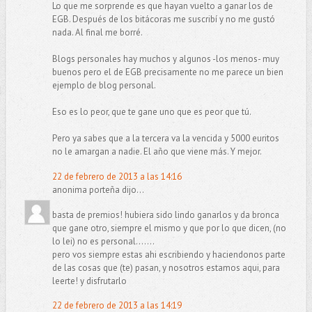
Lo que me sorprende es que hayan vuelto a ganar los de
EGB. Después de los bitácoras me suscribí y no me gustó
nada. Al final me borré.
Blogs personales hay muchos y algunos -los menos- muy
buenos pero el de EGB precisamente no me parece un bien
ejemplo de blog personal.
Eso es lo peor, que te gane uno que es peor que tú.
Pero ya sabes que a la tercera va la vencida y 5000 euritos
no le amargan a nadie. El año que viene más. Y mejor.
22 de febrero de 2013 a las 14:16
anonima porteña dijo...
basta de premios! hubiera sido lindo ganarlos y da bronca
que gane otro, siempre el mismo y que por lo que dicen, (no
lo lei) no es personal.......
pero vos siempre estas ahi escribiendo y haciendonos parte
de las cosas que (te) pasan, y nosotros estamos aqui, para
leerte! y disfrutarlo
22 de febrero de 2013 a las 14:19