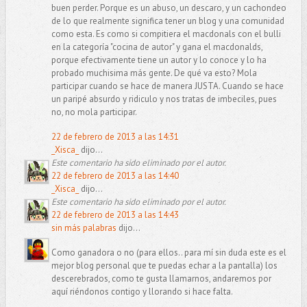
buen perder. Porque es un abuso, un descaro, y un cachondeo
de lo que realmente significa tener un blog y una comunidad
como esta. Es como si compitiera el macdonals con el bulli
en la categoría "cocina de autor" y gana el macdonalds,
porque efectivamente tiene un autor y lo conoce y lo ha
probado muchisima más gente. De qué va esto? Mola
participar cuando se hace de manera JUSTA. Cuando se hace
un paripé absurdo y ridiculo y nos tratas de imbeciles, pues
no, no mola participar.
22 de febrero de 2013 a las 14:31
_Xisca_
dijo...
Este comentario ha sido eliminado por el autor.
22 de febrero de 2013 a las 14:40
_Xisca_
dijo...
Este comentario ha sido eliminado por el autor.
22 de febrero de 2013 a las 14:43
sin más palabras
dijo...
Como ganadora o no (para ellos.. para mí sin duda este es el
mejor blog personal que te puedas echar a la pantalla) los
descerebrados, como te gusta llamarnos, andaremos por
aquí riéndonos contigo y llorando si hace falta.