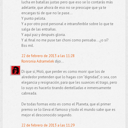
lucha en batallas justas pero que eso se lo contarás más
adelante, que ahora de eso no se preocupe que ya te
encargas tú de que no le pase...
Y punto pelota.
Y a por otro post personal e intransferible sobre lo que te
salga de las entrañas.
Y aquí paz y después gloria.
Y al final no me puse tan choni como pensaba... ¿o sí?
Bss mil.
22 de febrero de 2013 a las 11:28
Ronronia Adramelek
dijo...
Di que sí, Moli, que perder es como morir: que los de
alrededor pretenden que lo hagas con "dignidad", o sea, con
elegancia y resignación, para que les suavices el trago, pero
lo suyo es hacerlo tirando dentelladas e inmensamente
cabreada.
De todas formas esto es como el Planeta, que el primer
premio se lo lleva el famoso y todo el mundo sabe que es
mejor el desconocido segundo.
22 de febrero de 2013 a las 11:29