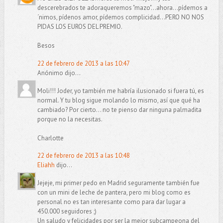
descerebrados te adoraqueremos "mazo"...ahora...pídemos a
´nimos, pídenos amor, pídemos complicidad...PERO NO NOS
PIDAS LOS EUROS DEL PREMIO.
Besos
22 de febrero de 2013 a las 10:47
Anónimo dijo...
Moli!!! Joder, yo también me habría ilusionado si fuera tú, es
normal. Y tu blog sigue molando lo mismo, así que qué ha
cambiado? Por cierto... no te pienso dar ninguna palmadita
porque no la necesitas.
Charlotte
22 de febrero de 2013 a las 10:48
Eliahh
dijo...
Jejeje, mi primer pedo en Madrid seguramente también fue
con un mini de leche de pantera, pero mi blog como es
personal no es tan interesante como para dar lugar a
450.000 seguidores ;)
Un saludo y felicidades por ser la mejor subcampeona del