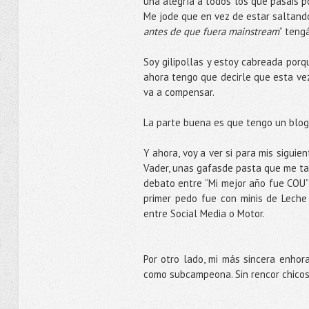
una alegría a todos los que pasáis p
Me jode que en vez de estar saltando
antes de que fuera mainstream
” teng
Soy gilipollas y estoy cabreada porq
ahora tengo que decirle que esta v
va a compensar.
La parte buena es que tengo un blog
Y ahora, voy a ver si para mis sigui
Vader, unas gafasde pasta que me tap
debato entre “Mi mejor año fue COU” 
primer pedo fue con minis de Leche
entre Social Media o Motor.
Por otro lado, mi más sincera enhor
como subcampeona. Sin rencor chicos, 