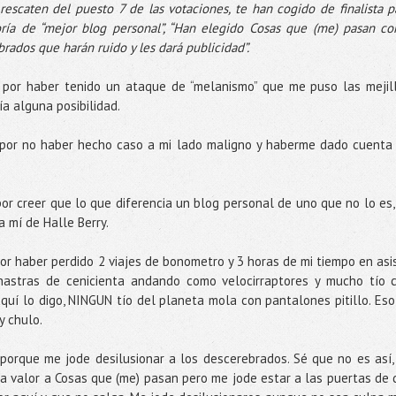
 rescaten del puesto 7 de las votaciones, te han cogido de finalista p
goría de “mejor blog personal”, “Han elegido Cosas que (me) pasan c
rados que harán ruido y les dará publicidad”.
a por haber tenido un ataque de “melanismo” que me puso las mejil
a alguna posibilidad.
a por no haber hecho caso a mi lado maligno y haberme dado cuenta
por creer que lo que diferencia un blog personal de uno que no lo es,
 mí de Halle Berry.
or haber perdido 2 viajes de bonometro y 3 horas de mi tiempo en asis
astras de cenicienta andando como velocirraptores y mucho tío 
aquí lo digo, NINGUN tío del planeta mola con pantalones pitillo. Eso 
y chulo.
 porque me jode desilusionar a los descerebrados. Sé que no es así,
da valor a Cosas que (me) pasan pero me jode estar a las puertas de 