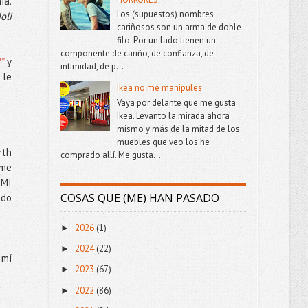
ía.
Los (supuestos) nombres
oli
cariñosos son un arma de doble
filo. Por un lado tienen un
componente de cariño, de confianza, de
”
y
intimidad, de p...
 le
Ikea no me manipules
Vaya por delante que me gusta
Ikea. Levanto la mirada ahora
mismo y más de la mitad de los
muebles que veo los he
rth
comprado allí. Me gusta...
 me
 MI
COSAS QUE (ME) HAN PASADO
udo
2026
(1)
►
2024
(22)
►
 mí
2023
(67)
►
2022
(86)
►