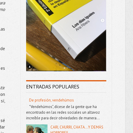
ara
omo
las
 de
 es
ENTRADAS POPULARES
tir
con
De profesión, vendehúmos
sí,
"Vendehúmos", dícese de la gente que ha
encontrado en las redes sociales un altavoz
increíble para decir obviedades de manera...
 sé
dar
CARI, CHURRI, CHATA...Y DEMÁS
HORRORES