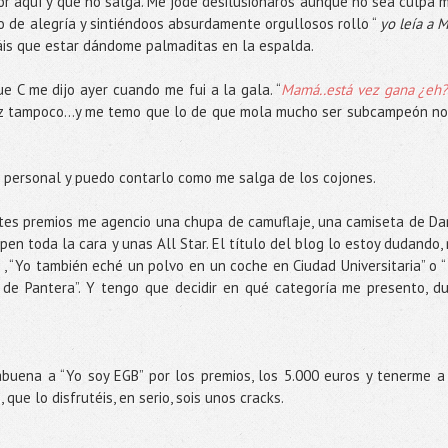
or aquí y que no salga. Me jode desilusionaros aunque no sea culpa m
 de alegría y sintiéndoos absurdamente orgullosos rollo “
yo leía a M
áis que estar dándome palmaditas en la espalda.
ue C me dijo ayer cuando me fui a la gala. “
Mamá..está vez gana ¿eh?
ez tampoco…y me temo que lo de que mola mucho ser subcampeón no
 personal y puedo contarlo como me salga de los cojones.
entes premios me agencio una chupa de camuflaje, una camiseta de Da
en toda la cara y unas All Star. El título del blog lo estoy dudando,
, “Yo también eché un polvo en un coche en Ciudad Universitaria” o “
 de Pantera”. Y tengo que decidir en qué categoría me presento, d
abuena a “Yo soy EGB” por los premios, los 5.000 euros y tenerme a
que lo disfrutéis, en serio, sois unos cracks.