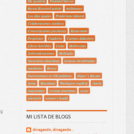
Me gustaría
PisandoCharcos
Recent Keyword activity
moliensayo
Los días iguales
Praderismo laboral
Colaboraciones estelares
Conversaciones piscineras
Rústicoman
Propósitos
Cuaderno
Cuentos didactivos
Libros horribles
Listas
Molirecetas
Sobrevaloraciones
Moliradio
Vacaciones alsacianas
lecturas encadenadas
machismo
Breves
Fuerteventura en 500 palabras.
Haper´s Bazaar
Ignite
Murakami
Washigton roadtrip
charla
empotrador
revistas femeninas
series
televisión
women´s health
og
MI LISTA DE BLOGS
divagando, divagando...