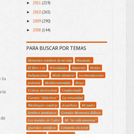
2011
(219)
►
2010
(265)
►
2009
(290)
►
2008
(144)
►
PARA BUSCAR POR TEMAS
Momentos estelares de mi vida
Pensando..
El libro y yo
Frivolidades
Maternity
Perfiles
Indignaciones
Modo aleatorio
recomendaciones
a tu
podcasts
Molidocumentales
Bruce
Criticas destructivas
Unadocenade
ría
Cuentos "didactivos"
La comunidad
Washington roadtrip
despellejes
Mi padre
hombres fantásticos
Grandes Momentos Etílicos
 de
Los mundos de Cedric
Mi "no vida amorosa"
Queridos científicos
Campaña electoral