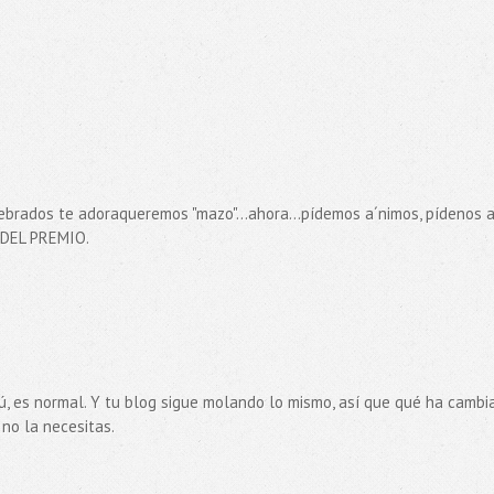
rebrados te adoraqueremos "mazo"...ahora...pídemos a´nimos, pídenos a
 DEL PREMIO.
 tú, es normal. Y tu blog sigue molando lo mismo, así que qué ha camb
 no la necesitas.