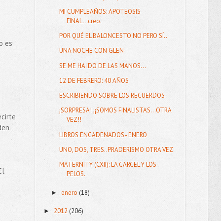
MI CUMPLEAÑOS: APOTEOSIS
FINAL...creo.
POR QUÉ EL BALONCESTO NO PERO SÍ..
o es
UNA NOCHE CON GLEN
SE ME HA IDO DE LAS MANOS...
12 DE FEBRERO: 40 AÑOS
ESCRIBIENDO SOBRE LOS RECUERDOS
¡SORPRESA! ¡¡SOMOS FINALISTAS...OTRA
cirte
VEZ!!
den
LIBROS ENCADENADOS.- ENERO
UNO, DOS, TRES..PRADERISMO OTRA VEZ
MATERNITY (CXII): LA CARCEL Y LOS
El
PELOS.
enero
(18)
►
2012
(206)
►