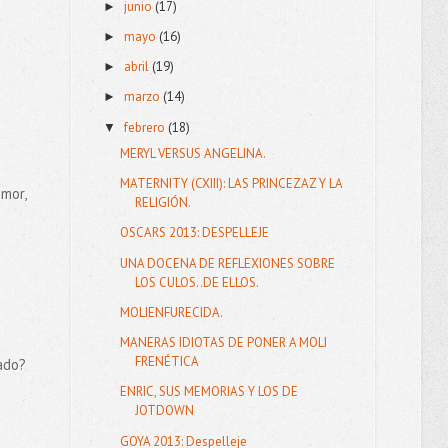
junio
(17)
►
mayo
(16)
►
abril
(19)
►
marzo
(14)
►
febrero
(18)
▼
MERYL VERSUS ANGELINA.
MATERNITY (CXIII): LAS PRINCEZAZ Y LA
mor,
RELIGIÓN.
OSCARS 2013: DESPELLEJE
UNA DOCENA DE REFLEXIONES SOBRE
LOS CULOS..DE ELLOS.
MOLIENFURECIDA.
MANERAS IDIOTAS DE PONER A MOLI
FRENÉTICA
iado?
ENRIC, SUS MEMORIAS Y LOS DE
JOTDOWN
GOYA 2013: Despelleje