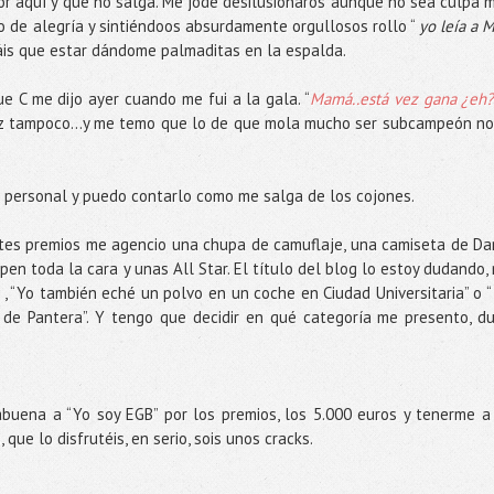
or aquí y que no salga. Me jode desilusionaros aunque no sea culpa m
 de alegría y sintiéndoos absurdamente orgullosos rollo “
yo leía a M
áis que estar dándome palmaditas en la espalda.
ue C me dijo ayer cuando me fui a la gala. “
Mamá..está vez gana ¿eh?
ez tampoco…y me temo que lo de que mola mucho ser subcampeón no
 personal y puedo contarlo como me salga de los cojones.
entes premios me agencio una chupa de camuflaje, una camiseta de Da
en toda la cara y unas All Star. El título del blog lo estoy dudando,
, “Yo también eché un polvo en un coche en Ciudad Universitaria” o “
 de Pantera”. Y tengo que decidir en qué categoría me presento, d
abuena a “Yo soy EGB” por los premios, los 5.000 euros y tenerme a
que lo disfrutéis, en serio, sois unos cracks.