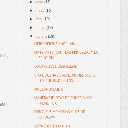
junio
(17)
►
mayo
(16)
►
abril
(19)
►
marzo
(14)
►
febrero
(18)
▼
MERYL VERSUS ANGELINA.
MATERNITY (CXIII): LAS PRINCEZAZ Y LA
mor,
RELIGIÓN.
OSCARS 2013: DESPELLEJE
UNA DOCENA DE REFLEXIONES SOBRE
LOS CULOS..DE ELLOS.
MOLIENFURECIDA.
MANERAS IDIOTAS DE PONER A MOLI
FRENÉTICA
iado?
ENRIC, SUS MEMORIAS Y LOS DE
JOTDOWN
GOYA 2013: Despelleje