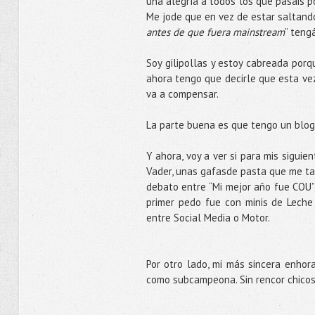
una alegría a todos los que pasáis p
Me jode que en vez de estar saltando
antes de que fuera mainstream
” teng
Soy gilipollas y estoy cabreada porq
ahora tengo que decirle que esta v
va a compensar.
La parte buena es que tengo un blog
Y ahora, voy a ver si para mis sigui
Vader, unas gafasde pasta que me tap
debato entre “Mi mejor año fue COU” 
primer pedo fue con minis de Leche
entre Social Media o Motor.
Por otro lado, mi más sincera enhor
como subcampeona. Sin rencor chicos, 