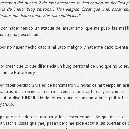
 rescaten del puesto 7 de las votaciones, te han cogido de finalista p
goría de “mejor blog personal”, “Han elegido Cosas que (me) pasan c
rados que harán ruido y les dará publicidad”.
a por haber tenido un ataque de “melanismo” que me puso las mejil
a alguna posibilidad.
a por no haber hecho caso a mi lado maligno y haberme dado cuenta
por creer que lo que diferencia un blog personal de uno que no lo es,
 mí de Halle Berry.
or haber perdido 2 viajes de bonometro y 3 horas de mi tiempo en asis
astras de cenicienta andando como velocirraptores y mucho tío 
aquí lo digo, NINGUN tío del planeta mola con pantalones pitillo. Eso 
y chulo.
 porque me jode desilusionar a los descerebrados. Sé que no es así,
da valor a Cosas que (me) pasan pero me jode estar a las puertas de 