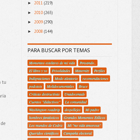
2011
(219)
►
2010
(265)
►
2009
(290)
►
2008
(144)
►
PARA BUSCAR POR TEMAS
Momentos estelares de mi vida
Pensando..
El libro y yo
Frivolidades
Maternity
Perfiles
Indignaciones
Modo aleatorio
recomendaciones
a tu
podcasts
Molidocumentales
Bruce
Criticas destructivas
Unadocenade
ría
Cuentos "didactivos"
La comunidad
Washington roadtrip
despellejes
Mi padre
hombres fantásticos
Grandes Momentos Etílicos
 de
Los mundos de Cedric
Mi "no vida amorosa"
Queridos científicos
Campaña electoral