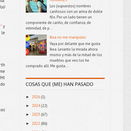
ía.
Los (supuestos) nombres
oli
cariñosos son un arma de doble
filo. Por un lado tienen un
componente de cariño, de confianza, de
”
y
intimidad, de p...
 le
Ikea no me manipules
Vaya por delante que me gusta
Ikea. Levanto la mirada ahora
mismo y más de la mitad de los
muebles que veo los he
rth
comprado allí. Me gusta...
 me
 MI
COSAS QUE (ME) HAN PASADO
udo
2026
(1)
►
2024
(22)
►
 mí
2023
(67)
►
2022
(86)
►