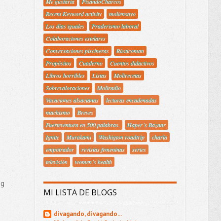
Me gustaría
PisandoCharcos
Recent Keyword activity
moliensayo
Los días iguales
Praderismo laboral
Colaboraciones estelares
Conversaciones piscineras
Rústicoman
Propósitos
Cuaderno
Cuentos didactivos
Libros horribles
Listas
Molirecetas
Sobrevaloraciones
Moliradio
Vacaciones alsacianas
lecturas encadenadas
machismo
Breves
Fuerteventura en 500 palabras.
Haper´s Bazaar
Ignite
Murakami
Washigton roadtrip
charla
empotrador
revistas femeninas
series
televisión
women´s health
og
MI LISTA DE BLOGS
divagando, divagando...