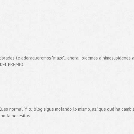
rebrados te adoraqueremos "mazo"...ahora...pídemos a´nimos, pídenos a
 DEL PREMIO.
 tú, es normal. Y tu blog sigue molando lo mismo, así que qué ha camb
 no la necesitas.