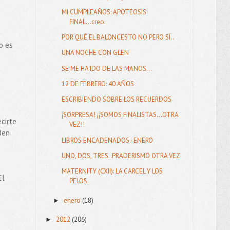
MI CUMPLEAÑOS: APOTEOSIS
FINAL...creo.
POR QUÉ EL BALONCESTO NO PERO SÍ..
o es
UNA NOCHE CON GLEN
SE ME HA IDO DE LAS MANOS...
12 DE FEBRERO: 40 AÑOS
ESCRIBIENDO SOBRE LOS RECUERDOS
¡SORPRESA! ¡¡SOMOS FINALISTAS...OTRA
cirte
VEZ!!
den
LIBROS ENCADENADOS.- ENERO
UNO, DOS, TRES..PRADERISMO OTRA VEZ
MATERNITY (CXII): LA CARCEL Y LOS
El
PELOS.
enero
(18)
►
2012
(206)
►