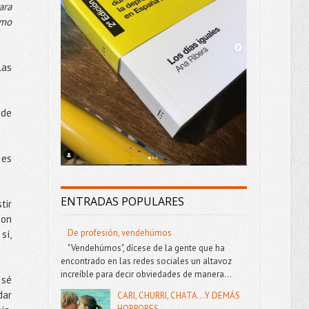
ara
omo
las
 de
 es
ENTRADAS POPULARES
tir
con
De profesión, vendehúmos
sí,
"Vendehúmos", dícese de la gente que ha
encontrado en las redes sociales un altavoz
increíble para decir obviedades de manera...
 sé
dar
CARI, CHURRI, CHATA...Y DEMÁS
HORRORES