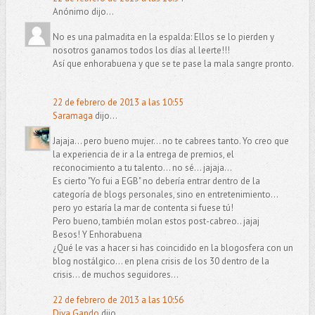
Anónimo dijo...
No es una palmadita en la espalda: Ellos se lo pierden y
nosotros ganamos todos los días al leerte!!!
Así que enhorabuena y que se te pase la mala sangre pronto.
22 de febrero de 2013 a las 10:55
Saramaga
dijo...
Jajaja... pero bueno mujer... no te cabrees tanto. Yo creo que
la experiencia de ir a la entrega de premios, el
reconocimiento a tu talento... no sé... jajaja...
Es cierto "Yo fui a EGB" no debería entrar dentro de la
categoría de blogs personales, sino en entretenimiento...
pero yo estaría la mar de contenta si fuese tú!
Pero bueno, también molan estos post-cabreo.. jajaj
Besos! Y Enhorabuena
¿Qué le vas a hacer si has coincidido en la blogosfera con un
blog nostálgico... en plena crisis de los 30 dentro de la
crisis... de muchos seguidores...
22 de febrero de 2013 a las 10:56
Diva Gando
dijo...