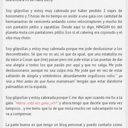
Soy gilipollas y estoy muy cabreada por haber perdido 2 viajes de
bonometro y 3 horas de mi tiempo en asistir a una gala con cantidad de
hermanastras de cenicienta andando como velocirraptores y mucho tío
con pantalón pitillo y zapatillas. Desde aquí lo digo, NINGUN tío del
planeta mola con pantalones pitillo. Eso sí, el catering era cojonudo y el
sitio muy chulo.
Soy gilipollas y estoy muy cabreada porque me jode desilusionar a los
descerebrados. Sé que no es así, sé que da igual, que una estatuilla no
da valor a Cosas que (me) pasan pero me jode estar a las puertas de dar
una alegría a todos los que pasáis por aquí y que no salga. Me jode
desilusionaros aunque no sea culpa mía. Me jode que en vez de estar
saltando de alegría y sintiéndoos absurdamente orgullosos rollo “
yo
leía a Moli antes de que fuera mainstream
” tengáis que estar dándome
palmaditas en la espalda.
Soy gilipollas y estoy cabreada porque C me dijo ayer cuando me fui a la
gala. “
Mamá..está vez gana ¿eh?”
y ahora tengo que decirle que esta vez
tampoco…y me temo que lo de que mola mucho ser subcampeón no le
va a compensar.
La parte buena es que tengo un blog personal y puedo contarlo como