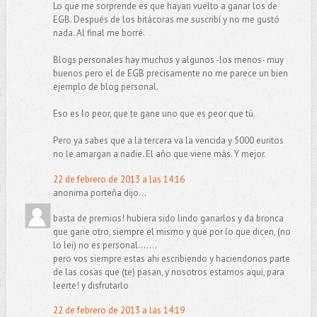
Lo que me sorprende es que hayan vuelto a ganar los de
EGB. Después de los bitácoras me suscribí y no me gustó
nada. Al final me borré.
Blogs personales hay muchos y algunos -los menos- muy
buenos pero el de EGB precisamente no me parece un bien
ejemplo de blog personal.
Eso es lo peor, que te gane uno que es peor que tú.
Pero ya sabes que a la tercera va la vencida y 5000 euritos
no le amargan a nadie. El año que viene más. Y mejor.
22 de febrero de 2013 a las 14:16
anonima porteña dijo...
basta de premios! hubiera sido lindo ganarlos y da bronca
que gane otro, siempre el mismo y que por lo que dicen, (no
lo lei) no es personal.......
pero vos siempre estas ahi escribiendo y haciendonos parte
de las cosas que (te) pasan, y nosotros estamos aqui, para
leerte! y disfrutarlo
22 de febrero de 2013 a las 14:19