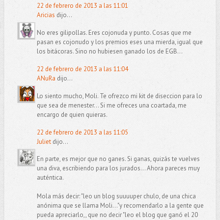
22 de febrero de 2013 a las 11:01
Aricias
dijo...
No eres gilipollas. Eres cojonuda y punto. Cosas que me
pasan es cojonudo y los premios eses una mierda, igual que
los bitácoras. Sino no hubiesen ganado los de EGB...
22 de febrero de 2013 a las 11:04
ANuRa
dijo...
Lo siento mucho, Moli. Te ofrezco mi kit de diseccion para lo
que sea de menester... Si me ofreces una coartada, me
encargo de quien quieras.
22 de febrero de 2013 a las 11:05
Juliet
dijo...
En parte, es mejor que no ganes. Si ganas, quizás te vuelves
una diva, escribiendo para los jurados... Ahora pareces muy
auténtica.
Mola más decir: "leo un blog suuuuper chulo, de una chica
anónima que se llama Moli..."y recomendarlo a la gente que
pueda apreciarlo,, que no decir "leo el blog que ganó el 20