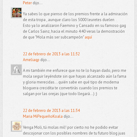
Peter
dijo...
Ya sabes lo que pienso de los premios frente a la admiración
de esta tropa , aunque claro los 5000 leuretes duelen
Esto ya lo analizaron Faemino y Cansado en su famoso gag
de Carlos Sainz, hacia el minuto 4:40 veras la demostración
de que "Mola màs ser subcampeón"
aquí
22 de febrero de 2013 a las 11:32
Ameliaqp
dijo...
A mi también me enfurece que no te lo hayan dado, pero me
mola seguir leyéndote sin que hayas alcanzado aún la fama
y gloria merecidas... quién sabe en qué tipo de moderna
bloguera crecidita te convertirás cuando los premios te
salgan por las orejas (que todo llegará...) ;)
22 de febrero de 2013 a las 11:34
Maria MiPequeñoKoala
dijo...
Venga Moli, tú molas mil! por cierto no he podido evitar
descojonar con los posibles nombres de tu futuro blog juas