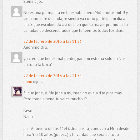
Elena dijo...
No es una palmadita en la espalda pero Moli molas mil!!! y
sin conocerte de nada, te siento ya como parte de mi día a
día. Sigue escribiendo así de bien que tu mayor premio es la
cantidad de descerebrados que te leemos todos los días.
22 de febrero de 2013 a las 11:53
Anónimo dijo...
yo creo que tienes mal perder, para mi esto ha sido un "zas,
en toda la boca"
22 de febrero de 2013 a las 11:54
nanu
dijo...
Si que jode, si. Me jode a mi, imagino que a ti te pica más.
Pero tranqui nena, tu vales mucho :P
Beso.
Nanu
p.s.: Anónimo de las 11:43. Una cosita, conozco a Moli desde
hará 9 o 10 años (joder...) y la verdad que será de todo