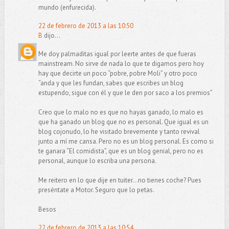
mundo (enfurecida).
22 de febrero de 2013 a las 10:50
B
dijo...
Me doy palmaditas igual por leerte antes de que fueras
mainstream. No sirve de nada lo que te digamos pero hoy
hay que decirte un poco “pobre, pobre Moli” y otro poco
“anda y que les fundan, sabes que escribes un blog
estupendo, sigue con él y que le den por saco a los premios”
Creo que lo malo no es que no hayas ganado, lo malo es
que ha ganado un blog que no es personal. Que igual es un
blog cojonudo, lo he visitado brevemente y tanto revival
junto a mí me cansa. Pero no es un blog personal. Es como si
te ganara “El comidista”, que es un blog genial, pero no es
personal, aunque lo escriba una persona.
Me reitero en lo que dije en tuiter…no tienes coche? Pues
preséntate a Motor. Seguro que lo petas.
Besos
22 de febrero de 2013 a las 10:54