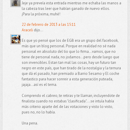
Jeje ya preveía esta entrada mientras me echaba las manos a
la cabeza tras leer que habían ganado de nuevo ellos.
¡Para la próxima, muhé!
22 de febrero de 2013 a las 15:11
Araceli
dijo...
Es que yo pensé que los de EGB era un grupo del facebook,
más que un blog personal. Porque en realidad no sé nada
personal en absoluto del tio que lo firma...vamos, que no
tiene de personal nada, no jodamos...pero desde luego que
son invencibles. Estan tan mal las cosas, hay un futuro tan
negro en este país, que han tirado de la nostalgia y la ternura
que dá el pasado, han premiado a Barrio Sesamo y El coche
fantastico para hacer sonreir a esta generación puteada,
jajaja...así es el tema.
Comprendo el cabreo, te retiras y te llaman, incluyendote de
finalista cuando no estabas "clasificada"....se intuía había
más criterio aparte del de las votaciones y visto lo visto,
pues no, no lo había.
Una pena.