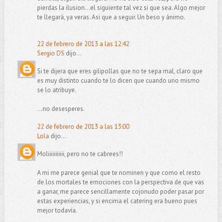
pierdas la ilusion...el siguiente tal vez si que sea. Algo mejor
te llegará, ya veras. Asi que a seguir. Un beso y ánimo.
22 de febrero de 2013 a las 12:42
Sergio DS
dijo...
Si te dijera que eres gilipollas que no te sepa mal, claro que
es muy distinto cuando te lo dicen que cuando uno mismo
se lo atribuye.
...no desesperes.
22 de febrero de 2013 a las 13:00
Lola
dijo...
Moliiiiiiiiiii, pero no te cabrees!!
A mi me parece genial que te nominen y que como el resto
de los mortales te emociones con la perspectiva de que vas
a ganar, me parece sencillamente cojonudo poder pasar por
estas experiencias, y si encima el catering era bueno pues
mejor todavía.