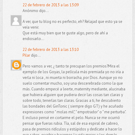
22 de febrero de 2013 a las 13:09
Anónimo dijo...
A ver, que tu blog no es perfecto, eh? Relajad que esto ya se
veía venir.
Que está muy bien que te guste algo, pero de ahí a
endiosarlo...
22 de febrero de 2013 a las 13:10
Pilar
dijo...
Pero vamos a ver, ¿ tanto te precupan los premios?Mira el
ejemplo de los Goyas, la película más premiada yo no iría a
verla ni loca , ni muerta ni borracha, por Dios. Aunque yo no
suelo comentar mucho, soy una descerebrada como la que
más. Cuando empecé a leerte, maternity mediante, alucinaba
que hubiera alguien que pudiera decir las cosas tan claras y
sobre todo, tenerlas tan claras. Gracias a ti, he descubierto
las bondades del GinTonic ( siempre digo GT) y he acuñado
expresiones como " molas mil", " empotrador" o " me perturba".
E incluso pensé en cortarme el pelo. Nunca se me ocurrió
pensar que fueras rubia. Tía, sal de esa espiral de cabreo,
pasa de premios ridículos y estúpidos y dedícate a hacer lo
que sabes, escribir y hacernos la vida mejor a los demás.