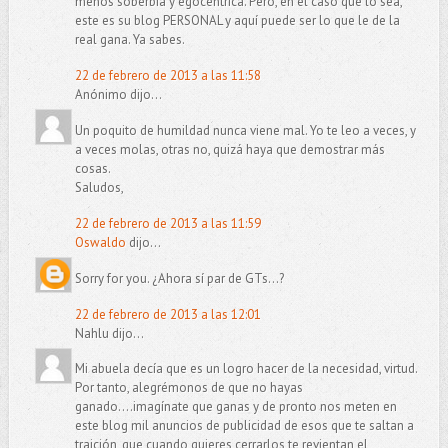
menos soberbia y egocéntrica. Pero, en el caso que lo sea,
este es su blog PERSONAL y aquí puede ser lo que le de la
real gana. Ya sabes.
22 de febrero de 2013 a las 11:58
Anónimo dijo...
Un poquito de humildad nunca viene mal. Yo te leo a veces, y
a veces molas, otras no, quizá haya que demostrar más
cosas.
Saludos,
22 de febrero de 2013 a las 11:59
Oswaldo
dijo...
Sorry for you. ¿Ahora sí par de GTs...?
22 de febrero de 2013 a las 12:01
Nahlu dijo...
Mi abuela decía que es un logro hacer de la necesidad, virtud.
Por tanto, alegrémonos de que no hayas
ganado....imagínate que ganas y de pronto nos meten en
este blog mil anuncios de publicidad de esos que te saltan a
traición, que cuando quieres cerrarlos te revientan el