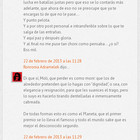
lucha en batallas justas pero que eso se lo contarás más
adelante, que ahora de eso no se preocupe que ya te
encargas tú de que no le pase...
Y punto pelota.
Y a por otro post personal e intransferible sobre lo que te
salga de las entrañas.
Y aquí paz y después gloria.
Y al final no me puse tan choni como pensaba... ¿o sí?
Bss mil.
22 de febrero de 2013 a las 11:28
Ronronia Adramelek
dijo...
Di que sí, Moli, que perder es como morir: que los de
alrededor pretenden que lo hagas con "dignidad", o sea, con
elegancia y resignación, para que les suavices el trago, pero
lo suyo es hacerlo tirando dentelladas e inmensamente
cabreada.
De todas formas esto es como el Planeta, que el primer
premio se lo lleva el famoso y todo el mundo sabe que es
mejor el desconocido segundo.
22 de febrero de 2013 a las 11:29