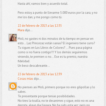
Hasta ahí, vamos bien y acuerdo total.
Pero estoy a punto de llevarme 5.000 euros por la cara, y no
me los dan, y me pongo como tú.
22 de febrero de 2013 a las 12:35
Mara
dijo...
Moli, no gastes ni dos minutos de tu tiempo en pensar en
esto... Laz Princezaz están sanas? El ingeniero tiene curro?
Tu sigues en Los Libros de Colores? ... Pues pasa página
como si no fuera contigo!!! Y los demás seguiremos
viniendo, te premien o no... Ese es tu premio, nuestra
fidelidad.
Un beso descabreante...
22 de febrero de 2013 a las 12:39
Cosas mías
dijo...
No pienses asi Moli, primero porque no eres gilipollas y lo
sabes.
Te presentaste porque tenias posibilidades.
No tires la toalla, no te desanimes y sigue, esto no es una
derrota, algun dia llegara. No ha sido esta vez, pero no