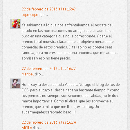
22 de febrero de 2013 a las 15:42
aquipaqui
dijo...
Ya sabíamos a lo que nos enfrentábamos, el rescate del
jurado en las nominaciones no arregla que se admita un
blog en una categoría que no le corresponde. Y darle el
premio total muestra claramente el objetivo meramente
comercial de estos premios. Si te leo no es porque seas
famosa, para mi eres una persona anónima que me arranca
sonrisas y eso no tiene precio.
22 de febrero de 2013 a las 16:22
Maribel
dijo...
Hola, soy la descerebrada Vanedis. No sigo el blog de los de
EGB, pero el tuyo sí, desde hace ya bastante tiempo. Y como
los premios no siempre son sinónimo de calidad, no le doy
mayor importancia. Como tú dices, que les aproveche el
premio, que a mí lo que me llena, es tu blog. Un
supermegadescerebrado beso !!!
22 de febrero de 2013 a las 16:24
AICILA
dijo...