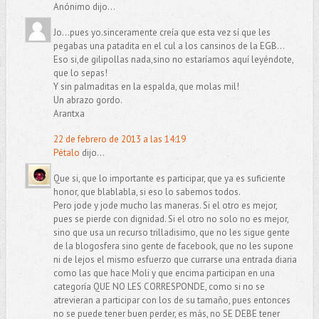
Anónimo dijo...
Jo...pues yo.sinceramente creía que esta vez sí que les
pegabas una patadita en el cul a los cansinos de la EGB...
Eso si,de gilipollas nada,sino no estaríamos aquí leyéndote,
que lo sepas!
Y sin palmaditas en la espalda, que molas mil!
Un abrazo gordo.
Arantxa
22 de febrero de 2013 a las 14:19
Pétalo
dijo...
Que si, que lo importante es participar, que ya es suficiente
honor, que blablabla, si eso lo sabemos todos.
Pero jode y jode mucho las maneras. Si el otro es mejor,
pues se pierde con dignidad. Si el otro no solo no es mejor,
sino que usa un recurso trilladisimo, que no les sigue gente
de la blogosfera sino gente de facebook, que no les supone
ni de lejos el mismo esfuerzo que currarse una entrada diaria
como las que hace Moli y que encima participan en una
categoría QUE NO LES CORRESPONDE, como si no se
atrevieran a participar con los de su tamaño, pues entonces
no se puede tener buen perder, es más, no SE DEBE tener