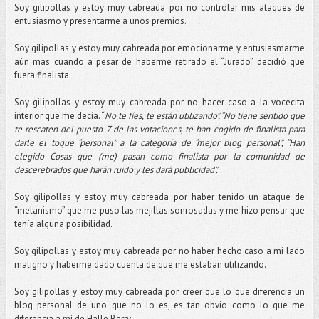
Soy gilipollas y estoy muy cabreada por no controlar mis ataques de
entusiasmo y presentarme a unos premios.
Soy gilipollas y estoy muy cabreada por emocionarme y entusiasmarme
aún más cuando a pesar de haberme retirado el “Jurado” decidió que
fuera finalista.
Soy gilipollas y estoy muy cabreada por no hacer caso a la vocecita
interior que me decía. “
No te fíes, te están utilizando”, “No tiene sentido que
te rescaten del puesto 7 de las votaciones, te han cogido de finalista para
darle el toque “personal” a la categoría de “mejor blog personal”, “Han
elegido Cosas que (me) pasan como finalista por la comunidad de
descerebrados que harán ruido y les dará publicidad”.
Soy gilipollas y estoy muy cabreada por haber tenido un ataque de
“melanismo” que me puso las mejillas sonrosadas y me hizo pensar que
tenía alguna posibilidad.
Soy gilipollas y estoy muy cabreada por no haber hecho caso a mi lado
maligno y haberme dado cuenta de que me estaban utilizando.
Soy gilipollas y estoy muy cabreada por creer que lo que diferencia un
blog personal de uno que no lo es, es tan obvio como lo que me
diferencia a mí de Halle Berry.