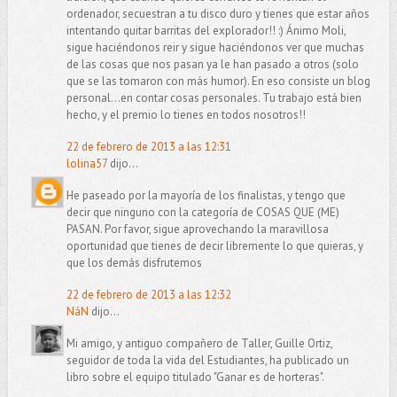
ordenador, secuestran a tu disco duro y tienes que estar años
intentando quitar barritas del explorador!! :) Ánimo Moli,
sigue haciéndonos reir y sigue haciéndonos ver que muchas
de las cosas que nos pasan ya le han pasado a otros (solo
que se las tomaron con más humor). En eso consiste un blog
personal...en contar cosas personales. Tu trabajo está bien
hecho, y el premio lo tienes en todos nosotros!!
22 de febrero de 2013 a las 12:31
lolina57
dijo...
He paseado por la mayoría de los finalistas, y tengo que
decir que ninguno con la categoría de COSAS QUE (ME)
PASAN. Por favor, sigue aprovechando la maravillosa
oportunidad que tienes de decir libremente lo que quieras, y
que los demás disfrutemos
22 de febrero de 2013 a las 12:32
NáN
dijo...
Mi amigo, y antiguo compañero de Taller, Guille Ortiz,
seguidor de toda la vida del Estudiantes, ha publicado un
libro sobre el equipo titulado "Ganar es de horteras".