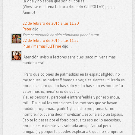
la vida y no saben que son gilipollas.
(Wow! se me llena la boca diciendo GILIPOLLAS) jejejeje.
Ánimo!
22 de febrero de 2013 a las 11:20
Peter
dijo...
Este comentario ha sido eliminado por el autor.
22 de febrero de 2013 a las 11:22
Pilar / MamásFullTime
dijo...
¡Atención, aviso a lectores sensibles, saco mi vena más
barriobajera!
¡¡Pero que cojones de palmaditas en la espalda!!¡¡Moli no
me toques las narices!! Vamos a ver, si te sientes utilizada es
porque seguro que lo has sido y si lo has sido es porque "tú
vales mucho, nena" sino de qué...
Y sí, es personal, personal e intransferible y por eso mola,
mil... Da igual las votaciones, los motores que se hayan
podido programar... ¡coño1 ¿he dicho programar?... no
hombre, no, quería decir "movilizar"... eso, ha sido un lapsus.
Eso te lo pasas por el forro porque tú eso no lo necesitas,
porque de lo demás vas sobrada amiga (virtual pero
amiga...) y porque le puedes explicar a C que no siempre se