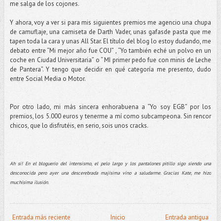
me salga de los cojones.
Y ahora, voy a ver si para mis siguientes premios me agencio una chupa
de camuflaje, una camiseta de Darth Vader, unas gafasde pasta que me
tapen toda la cara y unas All Star. El título del blog lo estoy dudando, me
debato entre “Mi mejor año fue COU” , “Yo también eché un polvo en un
coche en Ciudad Universitaria” o “ MI primer pedo fue con minis de Leche
de Pantera”. Y tengo que decidir en qué categoría me presento, dudo
entre Social Media o Motor.
Por otro lado, mi más sincera enhorabuena a “Yo soy EGB” por los
premios, los 5.000 euros y tenerme a mí como subcampeona. Sin rencor
chicos, que lo disfrutéis, en serio, sois unos cracks.
Ah si! En el bloguerio del intensismo, el pelo largo y los pantalones pitillo sigo siendo una
desconocida pero ayer una descerebrada majísima vino a saludarme. Gracias Kate, me hizo
muchísima ilusión.
Entrada más reciente
Inicio
Entrada antigua