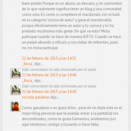
buen perder. Porque es un abuso, un descaro, y un cachondeo
de lo que realmente significa tener un blog y una comunidad
como esta. Es como si compitiera el macdonals con el bulli
en la categoría "cocina de autor" y gana el macdonalds,
porque efectivamente tiene un autor y lo conoce y lo ha
probado muchisima más gente. De qué va esto? Mola
participar cuando se hace de manera JUSTA. Cuando se hace
un paripé absurdo y ridiculo y nos tratas de imbeciles, pues
no, no mola participar.
22 de febrero de 2013 a las 14:31
_Xisca_
dijo...
Este comentario ha sido eliminado por el autor.
22 de febrero de 2013 a las 14:40
_Xisca_
dijo...
Este comentario ha sido eliminado por el autor.
22 de febrero de 2013 a las 14:43
sin más palabras
dijo...
Como ganadora o no (para ellos.. para mí sin duda este es el
mejor blog personal que te puedas echar a la pantalla) los
descerebrados, como te gusta llamarnos, andaremos por
aquí riéndonos contigo y llorando si hace falta.