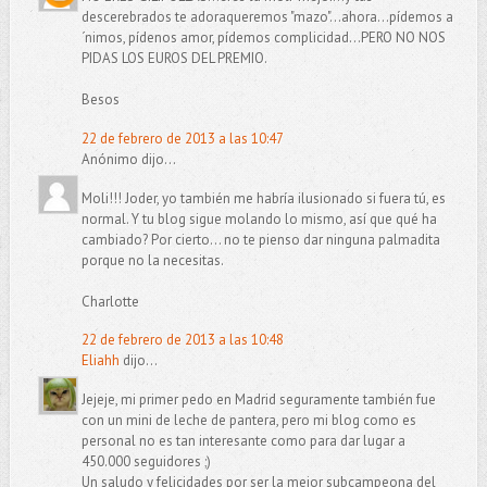
descerebrados te adoraqueremos "mazo"...ahora...pídemos a
´nimos, pídenos amor, pídemos complicidad...PERO NO NOS
PIDAS LOS EUROS DEL PREMIO.
Besos
22 de febrero de 2013 a las 10:47
Anónimo dijo...
Moli!!! Joder, yo también me habría ilusionado si fuera tú, es
normal. Y tu blog sigue molando lo mismo, así que qué ha
cambiado? Por cierto... no te pienso dar ninguna palmadita
porque no la necesitas.
Charlotte
22 de febrero de 2013 a las 10:48
Eliahh
dijo...
Jejeje, mi primer pedo en Madrid seguramente también fue
con un mini de leche de pantera, pero mi blog como es
personal no es tan interesante como para dar lugar a
450.000 seguidores ;)
Un saludo y felicidades por ser la mejor subcampeona del