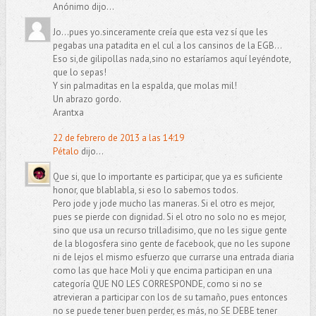
Anónimo dijo...
Jo...pues yo.sinceramente creía que esta vez sí que les
pegabas una patadita en el cul a los cansinos de la EGB...
Eso si,de gilipollas nada,sino no estaríamos aquí leyéndote,
que lo sepas!
Y sin palmaditas en la espalda, que molas mil!
Un abrazo gordo.
Arantxa
22 de febrero de 2013 a las 14:19
Pétalo
dijo...
Que si, que lo importante es participar, que ya es suficiente
honor, que blablabla, si eso lo sabemos todos.
Pero jode y jode mucho las maneras. Si el otro es mejor,
pues se pierde con dignidad. Si el otro no solo no es mejor,
sino que usa un recurso trilladisimo, que no les sigue gente
de la blogosfera sino gente de facebook, que no les supone
ni de lejos el mismo esfuerzo que currarse una entrada diaria
como las que hace Moli y que encima participan en una
categoría QUE NO LES CORRESPONDE, como si no se
atrevieran a participar con los de su tamaño, pues entonces
no se puede tener buen perder, es más, no SE DEBE tener