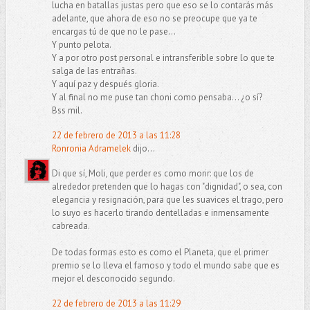
lucha en batallas justas pero que eso se lo contarás más
adelante, que ahora de eso no se preocupe que ya te
encargas tú de que no le pase...
Y punto pelota.
Y a por otro post personal e intransferible sobre lo que te
salga de las entrañas.
Y aquí paz y después gloria.
Y al final no me puse tan choni como pensaba... ¿o sí?
Bss mil.
22 de febrero de 2013 a las 11:28
Ronronia Adramelek
dijo...
Di que sí, Moli, que perder es como morir: que los de
alrededor pretenden que lo hagas con "dignidad", o sea, con
elegancia y resignación, para que les suavices el trago, pero
lo suyo es hacerlo tirando dentelladas e inmensamente
cabreada.
De todas formas esto es como el Planeta, que el primer
premio se lo lleva el famoso y todo el mundo sabe que es
mejor el desconocido segundo.
22 de febrero de 2013 a las 11:29