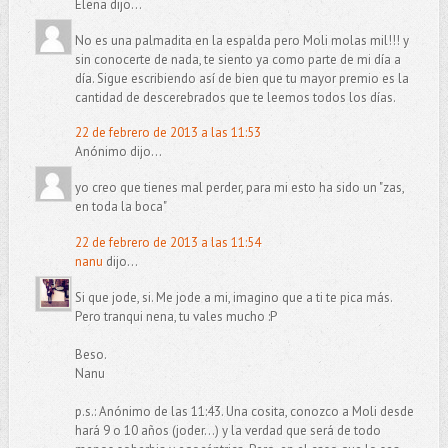
Elena dijo...
No es una palmadita en la espalda pero Moli molas mil!!! y
sin conocerte de nada, te siento ya como parte de mi día a
día. Sigue escribiendo así de bien que tu mayor premio es la
cantidad de descerebrados que te leemos todos los días.
22 de febrero de 2013 a las 11:53
Anónimo dijo...
yo creo que tienes mal perder, para mi esto ha sido un "zas,
en toda la boca"
22 de febrero de 2013 a las 11:54
nanu
dijo...
Si que jode, si. Me jode a mi, imagino que a ti te pica más.
Pero tranqui nena, tu vales mucho :P
Beso.
Nanu
p.s.: Anónimo de las 11:43. Una cosita, conozco a Moli desde
hará 9 o 10 años (joder...) y la verdad que será de todo