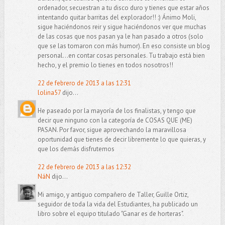
ordenador, secuestran a tu disco duro y tienes que estar años
intentando quitar barritas del explorador!! :) Ánimo Moli,
sigue haciéndonos reir y sigue haciéndonos ver que muchas
de las cosas que nos pasan ya le han pasado a otros (solo
que se las tomaron con más humor). En eso consiste un blog
personal...en contar cosas personales. Tu trabajo está bien
hecho, y el premio lo tienes en todos nosotros!!
22 de febrero de 2013 a las 12:31
lolina57
dijo...
He paseado por la mayoría de los finalistas, y tengo que
decir que ninguno con la categoría de COSAS QUE (ME)
PASAN. Por favor, sigue aprovechando la maravillosa
oportunidad que tienes de decir libremente lo que quieras, y
que los demás disfrutemos
22 de febrero de 2013 a las 12:32
NáN
dijo...
Mi amigo, y antiguo compañero de Taller, Guille Ortiz,
seguidor de toda la vida del Estudiantes, ha publicado un
libro sobre el equipo titulado "Ganar es de horteras".