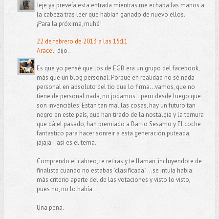
Jeje ya preveía esta entrada mientras me echaba las manos a
la cabeza tras leer que habían ganado de nuevo ellos.
¡Para la próxima, muhé!
22 de febrero de 2013 a las 15:11
Araceli
dijo...
Es que yo pensé que los de EGB era un grupo del facebook,
más que un blog personal. Porque en realidad no sé nada
personal en absoluto del tio que lo firma...vamos, que no
tiene de personal nada, no jodamos...pero desde luego que
son invencibles. Estan tan mal las cosas, hay un futuro tan
negro en este país, que han tirado de la nostalgia y la ternura
que dá el pasado, han premiado a Barrio Sesamo y El coche
fantastico para hacer sonreir a esta generación puteada,
jajaja...así es el tema.
Comprendo el cabreo, te retiras y te llaman, incluyendote de
finalista cuando no estabas "clasificada"....se intuía había
más criterio aparte del de las votaciones y visto lo visto,
pues no, no lo había.
Una pena.