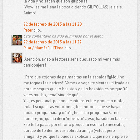
la vida y no saben que son gilipollas.
(Wow! se me llena la boca diciendo GILIPOLLAS) jejejeje.
Ánimo!
22 de febrero de 2013 a las 11:20
Peter
dijo...
Este comentario ha sido eliminado por el autor.
22 de febrero de 2013 a las 11:22
Pilar / MamásFullTime
dijo...
¡Atención, aviso a lectores sensibles, saco mi vena más
barriobajera!
¡¡Pero que cojones de palmaditas en la espalda!!¡¡Moli no
me toques las narices!! Vamos a ver, si te sientes utilizada es
porque seguro que lo has sido y si lo has sido es porque "tú
vales mucho, nena" sino de qué...
Y sí, es personal, personal e intransferible y por eso mola,
mil... Da igual las votaciones, los motores que se hayan
podido programar... ¡coño1 ¿he dicho programar?... no
hombre, no, quería decir "movilizar"... eso, ha sido un lapsus.
Eso te lo pasas por el forro porque tú eso no lo necesitas,
porque de lo demás vas sobrada amiga (virtual pero
amiga...) y porque le puedes explicar a C que no siempre se