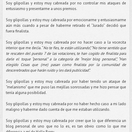
Soy gilipollas y estoy muy cabreada por no controlar mis ataques de
entusiasmo y presentarme a unos premios.
Soy gilipollas y estoy muy cabreada por emocionarme y entusiasmarme
aún más cuando a pesar de haberme retirado el “Jurado” decidió que
fuera finalista.
Soy gilipollas y estoy muy cabreada por no hacer caso a la vocecita
interior que me decía. “
No te fíes, te están utilizando”, “No tiene sentido que
te rescaten del puesto 7 de las votaciones, te han cogido de finalista para
darle el toque “personal” a la categoría de “mejor blog personal”, “Han
elegido Cosas que (me) pasan como finalista por la comunidad de
descerebrados que harán ruido y les dará publicidad”.
Soy gilipollas y estoy muy cabreada por haber tenido un ataque de
“melanismo” que me puso las mejillas sonrosadas y me hizo pensar que
tenía alguna posibilidad.
Soy gilipollas y estoy muy cabreada por no haber hecho caso a mi lado
maligno y haberme dado cuenta de que me estaban utilizando.
Soy gilipollas y estoy muy cabreada por creer que lo que diferencia un
blog personal de uno que no lo es, es tan obvio como lo que me
diferencia a mí de Halle Berry.