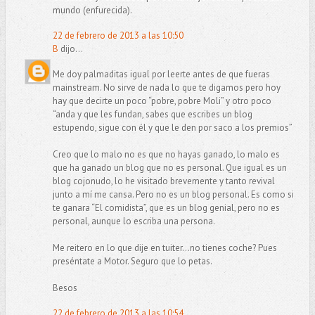
mundo (enfurecida).
22 de febrero de 2013 a las 10:50
B
dijo...
Me doy palmaditas igual por leerte antes de que fueras
mainstream. No sirve de nada lo que te digamos pero hoy
hay que decirte un poco “pobre, pobre Moli” y otro poco
“anda y que les fundan, sabes que escribes un blog
estupendo, sigue con él y que le den por saco a los premios”
Creo que lo malo no es que no hayas ganado, lo malo es
que ha ganado un blog que no es personal. Que igual es un
blog cojonudo, lo he visitado brevemente y tanto revival
junto a mí me cansa. Pero no es un blog personal. Es como si
te ganara “El comidista”, que es un blog genial, pero no es
personal, aunque lo escriba una persona.
Me reitero en lo que dije en tuiter…no tienes coche? Pues
preséntate a Motor. Seguro que lo petas.
Besos
22 de febrero de 2013 a las 10:54