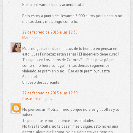
Hasta ahí, vamos bien y acuerdo total.
Pero estoy a punto de llevarme 5.000 euros por la cara, y no
me los dan, y me pongo como tú.
22 de febrero de 2013 a las 12:35
Mara
dijo...
Moli, no gastes ni dos minutos de tu tiempo en pensar en
esto... Laz Princezaz están sanas? El ingeniero tiene curro?
Tu sigues en Los Libros de Colores? ... Pues pasa página
como si no fuera contigo!!! Y los demás seguiremos
viniendo, te premien o no... Ese es tu premio, nuestra
fidelidad.
Un beso descabreante...
22 de febrero de 2013 a las 12:39
Cosas mías
dijo...
No pienses asi Moli, primero porque no eres gilipollas y lo
sabes.
Te presentaste porque tenias posibilidades.
No tires la toalla, no te desanimes y sigue, esto no es una
derrota, algun dia llegara. No ha sido esta vez, pero no