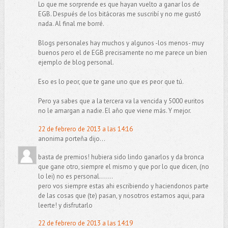
Lo que me sorprende es que hayan vuelto a ganar los de
EGB. Después de los bitácoras me suscribí y no me gustó
nada. Al final me borré.
Blogs personales hay muchos y algunos -los menos- muy
buenos pero el de EGB precisamente no me parece un bien
ejemplo de blog personal.
Eso es lo peor, que te gane uno que es peor que tú.
Pero ya sabes que a la tercera va la vencida y 5000 euritos
no le amargan a nadie. El año que viene más. Y mejor.
22 de febrero de 2013 a las 14:16
anonima porteña dijo...
basta de premios! hubiera sido lindo ganarlos y da bronca
que gane otro, siempre el mismo y que por lo que dicen, (no
lo lei) no es personal.......
pero vos siempre estas ahi escribiendo y haciendonos parte
de las cosas que (te) pasan, y nosotros estamos aqui, para
leerte! y disfrutarlo
22 de febrero de 2013 a las 14:19