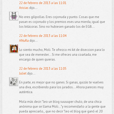
22 de febrero de 2013 a las 11:01
Aricias
dijo...
No eres gilipollas. Eres cojonuda y punto. Cosas que me
pasan es cojonudo y los premios eses una mierda, igual que
los bitácoras. Sino no hubiesen ganado los de EGB...
22 de febrero de 2013 a las 11:04
ANuRa
dijo...
Lo siento mucho, Moli. Te ofrezco mi kit de diseccion para lo
que sea de menester... Si me ofreces una coartada, me
encargo de quien quieras.
22 de febrero de 2013 a las 11:05
Juliet
dijo...
En parte, es mejor que no ganes. Si ganas, quizás te vuelves
una diva, escribiendo para los jurados... Ahora pareces muy
auténtica.
Mola más decir: "leo un blog suuuuper chulo, de una chica
anónima que se llama Moli..."y recomendarlo a la gente que
pueda apreciarlo,, que no decir "leo el blog que ganó el 20