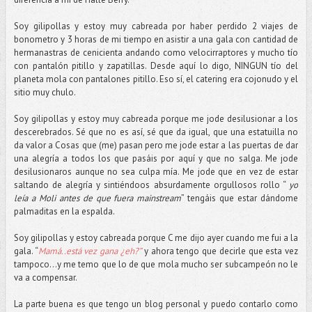
Soy gilipollas y estoy muy cabreada por haber perdido 2 viajes de
bonometro y 3 horas de mi tiempo en asistir a una gala con cantidad de
hermanastras de cenicienta andando como velocirraptores y mucho tío
con pantalón pitillo y zapatillas. Desde aquí lo digo, NINGUN tío del
planeta mola con pantalones pitillo. Eso sí, el catering era cojonudo y el
sitio muy chulo.
Soy gilipollas y estoy muy cabreada porque me jode desilusionar a los
descerebrados. Sé que no es así, sé que da igual, que una estatuilla no
da valor a Cosas que (me) pasan pero me jode estar a las puertas de dar
una alegría a todos los que pasáis por aquí y que no salga. Me jode
desilusionaros aunque no sea culpa mía. Me jode que en vez de estar
saltando de alegría y sintiéndoos absurdamente orgullosos rollo “
yo
leía a Moli antes de que fuera mainstream
” tengáis que estar dándome
palmaditas en la espalda.
Soy gilipollas y estoy cabreada porque C me dijo ayer cuando me fui a la
gala. “
Mamá..está vez gana ¿eh?”
y ahora tengo que decirle que esta vez
tampoco…y me temo que lo de que mola mucho ser subcampeón no le
va a compensar.
La parte buena es que tengo un blog personal y puedo contarlo como