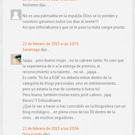
Anónimo dijo...
No es una palmadita en la espalda: Ellos se lo pierden y
nosotros ganamos todos los días al leerte!!!
Así que enhorabuena y que se te pase la mala sangre pronto.
22 de febrero de 2013 a las 10:55
Saramaga
dijo...
Jajaja... pero bueno mujer... no te cabrees tanto. Yo creo que
la experiencia de ir a la entrega de premios, el
reconocimiento a tu talento... no sé... jajaja...
Es cierto "Yo fui a EGB" no debería entrar dentro de la
categoría de blogs personales, sino en entretenimiento...
pero yo estaría la mar de contenta si fuese tú!
Pero bueno, también molan estos post-cabreo.. jajaj
Besos! Y Enhorabuena
¿Qué le vas a hacer si has coincidido en la blogosfera con un
blog nostálgico... en plena crisis de los 30 dentro de la
crisis... de muchos seguidores...
22 de febrero de 2013 a las 10:56
Diva Gando
dijo...