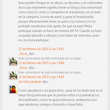
buen perder. Porque es un abuso, un descaro, y un cachondeo
de lo que realmente significa tener un blog y una comunidad
como esta. Es como si compitiera el macdonals con el bulli
en la categoría "cocina de autor" y gana el macdonalds,
porque efectivamente tiene un autor y lo conoce y lo ha
probado muchisima más gente. De qué va esto? Mola
participar cuando se hace de manera JUSTA. Cuando se hace
un paripé absurdo y ridiculo y nos tratas de imbeciles, pues
no, no mola participar.
22 de febrero de 2013 a las 14:31
_Xisca_
dijo...
Este comentario ha sido eliminado por el autor.
22 de febrero de 2013 a las 14:40
_Xisca_
dijo...
Este comentario ha sido eliminado por el autor.
22 de febrero de 2013 a las 14:43
sin más palabras
dijo...
Como ganadora o no (para ellos.. para mí sin duda este es el
mejor blog personal que te puedas echar a la pantalla) los
descerebrados, como te gusta llamarnos, andaremos por
aquí riéndonos contigo y llorando si hace falta.