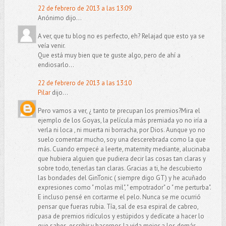
22 de febrero de 2013 a las 13:09
Anónimo dijo...
A ver, que tu blog no es perfecto, eh? Relajad que esto ya se
veía venir.
Que está muy bien que te guste algo, pero de ahí a
endiosarlo...
22 de febrero de 2013 a las 13:10
Pilar
dijo...
Pero vamos a ver, ¿ tanto te precupan los premios?Mira el
ejemplo de los Goyas, la película más premiada yo no iría a
verla ni loca , ni muerta ni borracha, por Dios. Aunque yo no
suelo comentar mucho, soy una descerebrada como la que
más. Cuando empecé a leerte, maternity mediante, alucinaba
que hubiera alguien que pudiera decir las cosas tan claras y
sobre todo, tenerlas tan claras. Gracias a ti, he descubierto
las bondades del GinTonic ( siempre digo GT) y he acuñado
expresiones como " molas mil", " empotrador" o " me perturba".
E incluso pensé en cortarme el pelo. Nunca se me ocurrió
pensar que fueras rubia. Tía, sal de esa espiral de cabreo,
pasa de premios ridículos y estúpidos y dedícate a hacer lo
que sabes, escribir y hacernos la vida mejor a los demás.