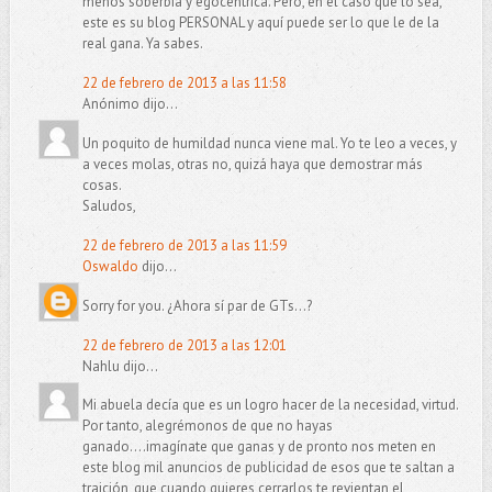
menos soberbia y egocéntrica. Pero, en el caso que lo sea,
este es su blog PERSONAL y aquí puede ser lo que le de la
real gana. Ya sabes.
22 de febrero de 2013 a las 11:58
Anónimo dijo...
Un poquito de humildad nunca viene mal. Yo te leo a veces, y
a veces molas, otras no, quizá haya que demostrar más
cosas.
Saludos,
22 de febrero de 2013 a las 11:59
Oswaldo
dijo...
Sorry for you. ¿Ahora sí par de GTs...?
22 de febrero de 2013 a las 12:01
Nahlu dijo...
Mi abuela decía que es un logro hacer de la necesidad, virtud.
Por tanto, alegrémonos de que no hayas
ganado....imagínate que ganas y de pronto nos meten en
este blog mil anuncios de publicidad de esos que te saltan a
traición, que cuando quieres cerrarlos te revientan el