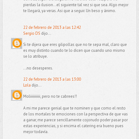
pierdas la ilusion...el siguiente tal vez si que sea. Algo mejor
te llegará, ya veras. Asi que a seguir. Un beso y ánimo.
22 de febrero de 2013 a las 12:42
Sergio DS
dijo...
Si te dijera que eres gilipollas que no te sepa mal, claro que
es muy distinto cuando te lo dicen que cuando uno mismo
se lo atribuye.
...no desesperes.
22 de febrero de 2013 a las 13:00
Lola
dijo...
Moliiiiiiiiiii, pero no te cabrees!!
A mi me parece genial que te nominen y que como el resto
de los mortales te emociones con la perspectiva de que vas
a ganar, me parece sencillamente cojonudo poder pasar por
estas experiencias, y si encima el catering era bueno pues
mejor todavía.