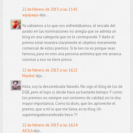
22 de febrero de 2013 a las 15:42
aquipaqui
dijo...
Ya sabíamos a lo que nos enfrentábamos, el rescate del
jurado en las nominaciones no arregla que se admita un
blog en una categoría que no le corresponde. Y darle el
premio total muestra claramente el objetivo meramente
comercial de estos premios. Si te leo no es porque seas
famosa, para mi eres una persona anónima que me arranca
sonrisas y eso no tiene precio.
22 de febrero de 2013 a las 16:22
Maribel
dijo...
Hola, soy la descerebrada Vanedis. No sigo el blog de los de
EGB, pero el tuyo sí, desde hace ya bastante tiempo. Y como
los premios no siempre son sinónimo de calidad, no le doy
mayor importancia. Como tú dices, que les aproveche el
premio, que a mí lo que me llena, es tu blog. Un
supermegadescerebrado beso !!!
22 de febrero de 2013 a las 16:24
AICILA
dijo...