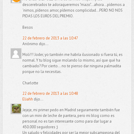
descerebrados te adoraqueremos "mazo"...ahora...pídemos a
´nimos, pídenos amor, pídemos complicidad...PERO NO NOS
PIDAS LOS EUROS DEL PREMIO.
Besos
22 de febrero de 2013 a las 10:47
Anónimo dijo...
Moli!!! Joder, yo también me habría ilusionado si fuera tú, es
normal. Y tu blog sigue molando lo mismo, así que qué ha
cambiado? Por cierto... no te pienso dar ninguna palmadita
porque no la necesitas.
Charlotte
22 de febrero de 2013 a las 10:48
Eliahh
dijo...
Jejeje, mi primer pedo en Madrid seguramente también fue
con un mini de leche de pantera, pero mi blog como es
personal no es tan interesante como para dar lugar a
450.000 seguidores ;)
Un saludo y felicidades por ser la mejor subcampeona del