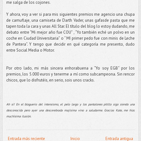
me salga de los cojones.
Y ahora, voy a ver si para mis siguientes premios me agencio una chupa
de camuflaje, una camiseta de Darth Vader, unas gafasde pasta que me
tapen toda la cara y unas All Star. El título del blog lo estoy dudando, me
debato entre “Mi mejor año fue COU” , “Yo también eché un polvo en un
coche en Ciudad Universitaria” o “ MI primer pedo fue con minis de Leche
de Pantera”. Y tengo que decidir en qué categoría me presento, dudo
entre Social Media o Motor.
Por otro lado, mi más sincera enhorabuena a “Yo soy EGB” por los
premios, los 5.000 euros y tenerme a mí como subcampeona. Sin rencor
chicos, que lo disfrutéis, en serio, sois unos cracks.
Ah si! En el bloguerio del intensismo, el pelo largo y los pantalones pitillo sigo siendo una
desconocida pero ayer una descerebrada majísima vino a saludarme. Gracias Kate, me hizo
muchísima ilusión.
Entrada más reciente
Inicio
Entrada antigua