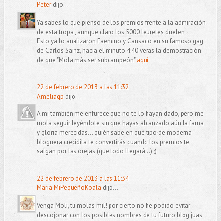
Peter
dijo...
Ya sabes lo que pienso de los premios frente a la admiración
de esta tropa , aunque claro los 5000 leuretes duelen
Esto ya lo analizaron Faemino y Cansado en su famoso gag
de Carlos Sainz, hacia el minuto 4:40 veras la demostración
de que "Mola màs ser subcampeón"
aquí
22 de febrero de 2013 a las 11:32
Ameliaqp
dijo...
A mi también me enfurece que no te lo hayan dado, pero me
mola seguir leyéndote sin que hayas alcanzado aún la fama
y gloria merecidas... quién sabe en qué tipo de moderna
bloguera crecidita te convertirás cuando los premios te
salgan por las orejas (que todo llegará...) ;)
22 de febrero de 2013 a las 11:34
Maria MiPequeñoKoala
dijo...
Venga Moli, tú molas mil! por cierto no he podido evitar
descojonar con los posibles nombres de tu futuro blog juas