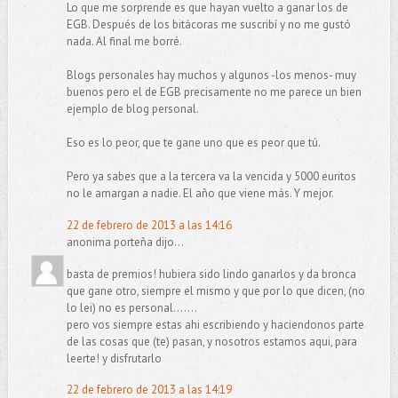
Lo que me sorprende es que hayan vuelto a ganar los de
EGB. Después de los bitácoras me suscribí y no me gustó
nada. Al final me borré.
Blogs personales hay muchos y algunos -los menos- muy
buenos pero el de EGB precisamente no me parece un bien
ejemplo de blog personal.
Eso es lo peor, que te gane uno que es peor que tú.
Pero ya sabes que a la tercera va la vencida y 5000 euritos
no le amargan a nadie. El año que viene más. Y mejor.
22 de febrero de 2013 a las 14:16
anonima porteña dijo...
basta de premios! hubiera sido lindo ganarlos y da bronca
que gane otro, siempre el mismo y que por lo que dicen, (no
lo lei) no es personal.......
pero vos siempre estas ahi escribiendo y haciendonos parte
de las cosas que (te) pasan, y nosotros estamos aqui, para
leerte! y disfrutarlo
22 de febrero de 2013 a las 14:19