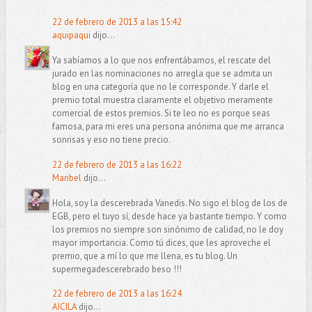
22 de febrero de 2013 a las 15:42
aquipaqui
dijo...
Ya sabíamos a lo que nos enfrentábamos, el rescate del
jurado en las nominaciones no arregla que se admita un
blog en una categoría que no le corresponde. Y darle el
premio total muestra claramente el objetivo meramente
comercial de estos premios. Si te leo no es porque seas
famosa, para mi eres una persona anónima que me arranca
sonrisas y eso no tiene precio.
22 de febrero de 2013 a las 16:22
Maribel
dijo...
Hola, soy la descerebrada Vanedis. No sigo el blog de los de
EGB, pero el tuyo sí, desde hace ya bastante tiempo. Y como
los premios no siempre son sinónimo de calidad, no le doy
mayor importancia. Como tú dices, que les aproveche el
premio, que a mí lo que me llena, es tu blog. Un
supermegadescerebrado beso !!!
22 de febrero de 2013 a las 16:24
AICILA
dijo...