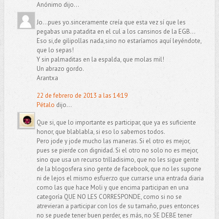
Anónimo dijo...
Jo...pues yo.sinceramente creía que esta vez sí que les
pegabas una patadita en el cul a los cansinos de la EGB...
Eso si,de gilipollas nada,sino no estaríamos aquí leyéndote,
que lo sepas!
Y sin palmaditas en la espalda, que molas mil!
Un abrazo gordo.
Arantxa
22 de febrero de 2013 a las 14:19
Pétalo
dijo...
Que si, que lo importante es participar, que ya es suficiente
honor, que blablabla, si eso lo sabemos todos.
Pero jode y jode mucho las maneras. Si el otro es mejor,
pues se pierde con dignidad. Si el otro no solo no es mejor,
sino que usa un recurso trilladisimo, que no les sigue gente
de la blogosfera sino gente de facebook, que no les supone
ni de lejos el mismo esfuerzo que currarse una entrada diaria
como las que hace Moli y que encima participan en una
categoría QUE NO LES CORRESPONDE, como si no se
atrevieran a participar con los de su tamaño, pues entonces
no se puede tener buen perder, es más, no SE DEBE tener