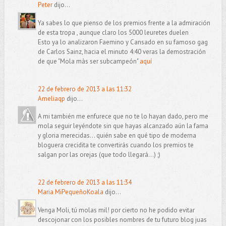
Peter
dijo...
Ya sabes lo que pienso de los premios frente a la admiración
de esta tropa , aunque claro los 5000 leuretes duelen
Esto ya lo analizaron Faemino y Cansado en su famoso gag
de Carlos Sainz, hacia el minuto 4:40 veras la demostración
de que "Mola màs ser subcampeón"
aquí
22 de febrero de 2013 a las 11:32
Ameliaqp
dijo...
A mi también me enfurece que no te lo hayan dado, pero me
mola seguir leyéndote sin que hayas alcanzado aún la fama
y gloria merecidas... quién sabe en qué tipo de moderna
bloguera crecidita te convertirás cuando los premios te
salgan por las orejas (que todo llegará...) ;)
22 de febrero de 2013 a las 11:34
Maria MiPequeñoKoala
dijo...
Venga Moli, tú molas mil! por cierto no he podido evitar
descojonar con los posibles nombres de tu futuro blog juas