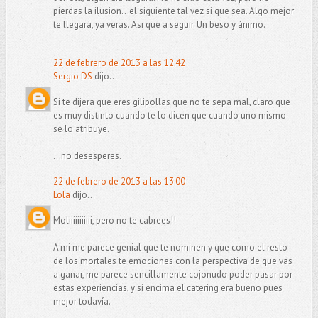
pierdas la ilusion...el siguiente tal vez si que sea. Algo mejor
te llegará, ya veras. Asi que a seguir. Un beso y ánimo.
22 de febrero de 2013 a las 12:42
Sergio DS
dijo...
Si te dijera que eres gilipollas que no te sepa mal, claro que
es muy distinto cuando te lo dicen que cuando uno mismo
se lo atribuye.
...no desesperes.
22 de febrero de 2013 a las 13:00
Lola
dijo...
Moliiiiiiiiiii, pero no te cabrees!!
A mi me parece genial que te nominen y que como el resto
de los mortales te emociones con la perspectiva de que vas
a ganar, me parece sencillamente cojonudo poder pasar por
estas experiencias, y si encima el catering era bueno pues
mejor todavía.