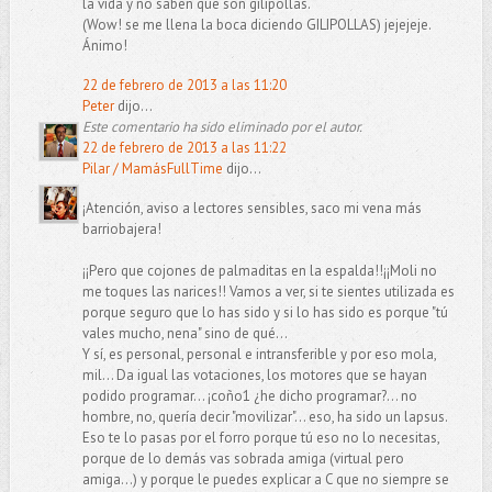
la vida y no saben que son gilipollas.
(Wow! se me llena la boca diciendo GILIPOLLAS) jejejeje.
Ánimo!
22 de febrero de 2013 a las 11:20
Peter
dijo...
Este comentario ha sido eliminado por el autor.
22 de febrero de 2013 a las 11:22
Pilar / MamásFullTime
dijo...
¡Atención, aviso a lectores sensibles, saco mi vena más
barriobajera!
¡¡Pero que cojones de palmaditas en la espalda!!¡¡Moli no
me toques las narices!! Vamos a ver, si te sientes utilizada es
porque seguro que lo has sido y si lo has sido es porque "tú
vales mucho, nena" sino de qué...
Y sí, es personal, personal e intransferible y por eso mola,
mil... Da igual las votaciones, los motores que se hayan
podido programar... ¡coño1 ¿he dicho programar?... no
hombre, no, quería decir "movilizar"... eso, ha sido un lapsus.
Eso te lo pasas por el forro porque tú eso no lo necesitas,
porque de lo demás vas sobrada amiga (virtual pero
amiga...) y porque le puedes explicar a C que no siempre se