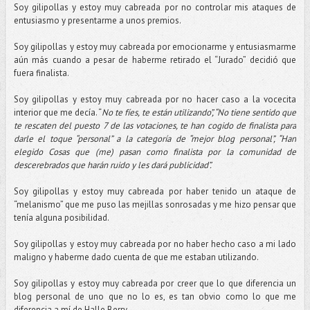
Soy gilipollas y estoy muy cabreada por no controlar mis ataques de
entusiasmo y presentarme a unos premios.
Soy gilipollas y estoy muy cabreada por emocionarme y entusiasmarme
aún más cuando a pesar de haberme retirado el “Jurado” decidió que
fuera finalista.
Soy gilipollas y estoy muy cabreada por no hacer caso a la vocecita
interior que me decía. “
No te fíes, te están utilizando”, “No tiene sentido que
te rescaten del puesto 7 de las votaciones, te han cogido de finalista para
darle el toque “personal” a la categoría de “mejor blog personal”, “Han
elegido Cosas que (me) pasan como finalista por la comunidad de
descerebrados que harán ruido y les dará publicidad”.
Soy gilipollas y estoy muy cabreada por haber tenido un ataque de
“melanismo” que me puso las mejillas sonrosadas y me hizo pensar que
tenía alguna posibilidad.
Soy gilipollas y estoy muy cabreada por no haber hecho caso a mi lado
maligno y haberme dado cuenta de que me estaban utilizando.
Soy gilipollas y estoy muy cabreada por creer que lo que diferencia un
blog personal de uno que no lo es, es tan obvio como lo que me
diferencia a mí de Halle Berry.