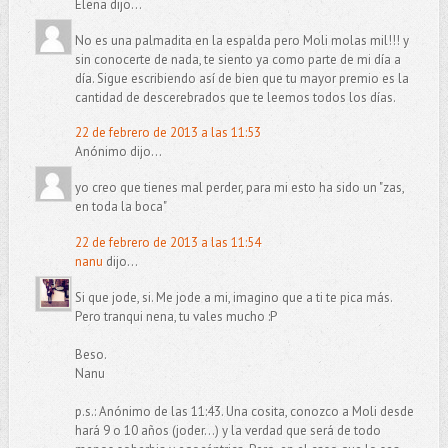
Elena dijo...
No es una palmadita en la espalda pero Moli molas mil!!! y
sin conocerte de nada, te siento ya como parte de mi día a
día. Sigue escribiendo así de bien que tu mayor premio es la
cantidad de descerebrados que te leemos todos los días.
22 de febrero de 2013 a las 11:53
Anónimo dijo...
yo creo que tienes mal perder, para mi esto ha sido un "zas,
en toda la boca"
22 de febrero de 2013 a las 11:54
nanu
dijo...
Si que jode, si. Me jode a mi, imagino que a ti te pica más.
Pero tranqui nena, tu vales mucho :P
Beso.
Nanu
p.s.: Anónimo de las 11:43. Una cosita, conozco a Moli desde
hará 9 o 10 años (joder...) y la verdad que será de todo