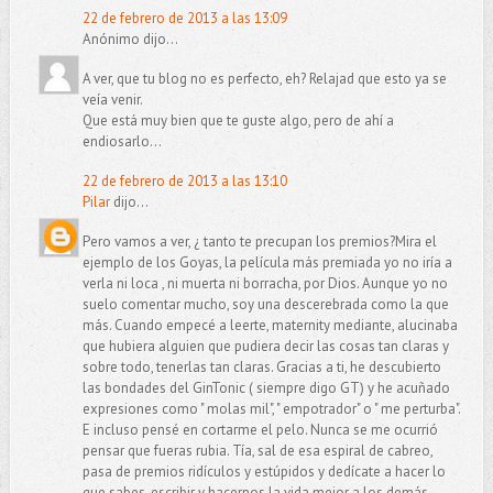
22 de febrero de 2013 a las 13:09
Anónimo dijo...
A ver, que tu blog no es perfecto, eh? Relajad que esto ya se
veía venir.
Que está muy bien que te guste algo, pero de ahí a
endiosarlo...
22 de febrero de 2013 a las 13:10
Pilar
dijo...
Pero vamos a ver, ¿ tanto te precupan los premios?Mira el
ejemplo de los Goyas, la película más premiada yo no iría a
verla ni loca , ni muerta ni borracha, por Dios. Aunque yo no
suelo comentar mucho, soy una descerebrada como la que
más. Cuando empecé a leerte, maternity mediante, alucinaba
que hubiera alguien que pudiera decir las cosas tan claras y
sobre todo, tenerlas tan claras. Gracias a ti, he descubierto
las bondades del GinTonic ( siempre digo GT) y he acuñado
expresiones como " molas mil", " empotrador" o " me perturba".
E incluso pensé en cortarme el pelo. Nunca se me ocurrió
pensar que fueras rubia. Tía, sal de esa espiral de cabreo,
pasa de premios ridículos y estúpidos y dedícate a hacer lo
que sabes, escribir y hacernos la vida mejor a los demás.