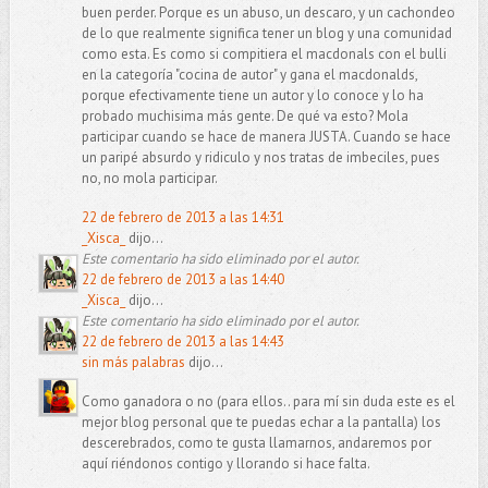
buen perder. Porque es un abuso, un descaro, y un cachondeo
de lo que realmente significa tener un blog y una comunidad
como esta. Es como si compitiera el macdonals con el bulli
en la categoría "cocina de autor" y gana el macdonalds,
porque efectivamente tiene un autor y lo conoce y lo ha
probado muchisima más gente. De qué va esto? Mola
participar cuando se hace de manera JUSTA. Cuando se hace
un paripé absurdo y ridiculo y nos tratas de imbeciles, pues
no, no mola participar.
22 de febrero de 2013 a las 14:31
_Xisca_
dijo...
Este comentario ha sido eliminado por el autor.
22 de febrero de 2013 a las 14:40
_Xisca_
dijo...
Este comentario ha sido eliminado por el autor.
22 de febrero de 2013 a las 14:43
sin más palabras
dijo...
Como ganadora o no (para ellos.. para mí sin duda este es el
mejor blog personal que te puedas echar a la pantalla) los
descerebrados, como te gusta llamarnos, andaremos por
aquí riéndonos contigo y llorando si hace falta.