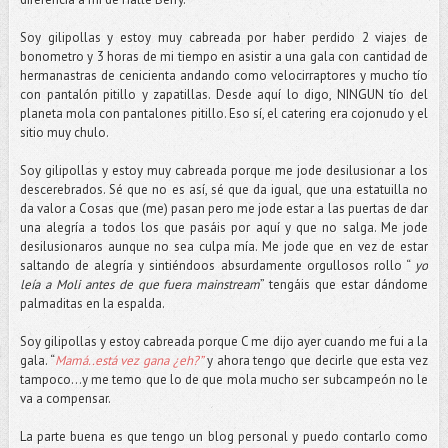
Soy gilipollas y estoy muy cabreada por haber perdido 2 viajes de
bonometro y 3 horas de mi tiempo en asistir a una gala con cantidad de
hermanastras de cenicienta andando como velocirraptores y mucho tío
con pantalón pitillo y zapatillas. Desde aquí lo digo, NINGUN tío del
planeta mola con pantalones pitillo. Eso sí, el catering era cojonudo y el
sitio muy chulo.
Soy gilipollas y estoy muy cabreada porque me jode desilusionar a los
descerebrados. Sé que no es así, sé que da igual, que una estatuilla no
da valor a Cosas que (me) pasan pero me jode estar a las puertas de dar
una alegría a todos los que pasáis por aquí y que no salga. Me jode
desilusionaros aunque no sea culpa mía. Me jode que en vez de estar
saltando de alegría y sintiéndoos absurdamente orgullosos rollo “
yo
leía a Moli antes de que fuera mainstream
” tengáis que estar dándome
palmaditas en la espalda.
Soy gilipollas y estoy cabreada porque C me dijo ayer cuando me fui a la
gala. “
Mamá..está vez gana ¿eh?”
y ahora tengo que decirle que esta vez
tampoco…y me temo que lo de que mola mucho ser subcampeón no le
va a compensar.
La parte buena es que tengo un blog personal y puedo contarlo como