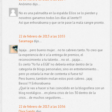
Anónimo dijo...
No es una palmadita en la espalda: Ellos se lo pierden y
nosotros ganamos todos los días al leerte!!!
Así que enhorabuena y que se te pase la mala sangre pronto.
22 de febrero de 2013 a las 10:55
Saramaga
dijo...
Jajaja... pero bueno mujer... no te cabrees tanto. Yo creo que
la experiencia de ir a la entrega de premios, el
reconocimiento a tu talento... no sé... jajaja...
Es cierto "Yo fui a EGB" no debería entrar dentro de la
categoría de blogs personales, sino en entretenimiento...
pero yo estaría la mar de contenta si fuese tú!
Pero bueno, también molan estos post-cabreo.. jajaj
Besos! Y Enhorabuena
¿Qué le vas a hacer si has coincidido en la blogosfera con un
blog nostálgico... en plena crisis de los 30 dentro de la
crisis... de muchos seguidores...
22 de febrero de 2013 a las 10:56
Diva Gando
dijo...