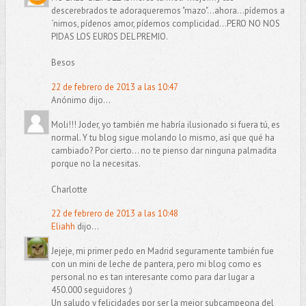
descerebrados te adoraqueremos "mazo"...ahora...pídemos a
´nimos, pídenos amor, pídemos complicidad...PERO NO NOS
PIDAS LOS EUROS DEL PREMIO.
Besos
22 de febrero de 2013 a las 10:47
Anónimo dijo...
Moli!!! Joder, yo también me habría ilusionado si fuera tú, es
normal. Y tu blog sigue molando lo mismo, así que qué ha
cambiado? Por cierto... no te pienso dar ninguna palmadita
porque no la necesitas.
Charlotte
22 de febrero de 2013 a las 10:48
Eliahh
dijo...
Jejeje, mi primer pedo en Madrid seguramente también fue
con un mini de leche de pantera, pero mi blog como es
personal no es tan interesante como para dar lugar a
450.000 seguidores ;)
Un saludo y felicidades por ser la mejor subcampeona del