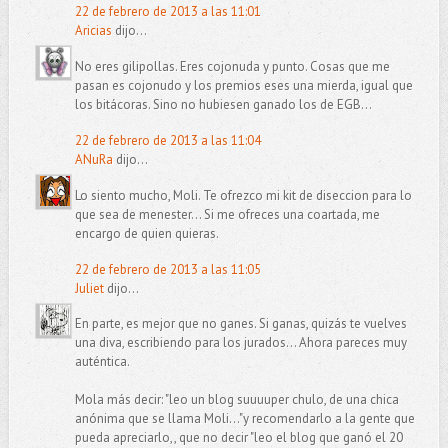
22 de febrero de 2013 a las 11:01
Aricias
dijo...
No eres gilipollas. Eres cojonuda y punto. Cosas que me
pasan es cojonudo y los premios eses una mierda, igual que
los bitácoras. Sino no hubiesen ganado los de EGB...
22 de febrero de 2013 a las 11:04
ANuRa
dijo...
Lo siento mucho, Moli. Te ofrezco mi kit de diseccion para lo
que sea de menester... Si me ofreces una coartada, me
encargo de quien quieras.
22 de febrero de 2013 a las 11:05
Juliet
dijo...
En parte, es mejor que no ganes. Si ganas, quizás te vuelves
una diva, escribiendo para los jurados... Ahora pareces muy
auténtica.
Mola más decir: "leo un blog suuuuper chulo, de una chica
anónima que se llama Moli..."y recomendarlo a la gente que
pueda apreciarlo,, que no decir "leo el blog que ganó el 20