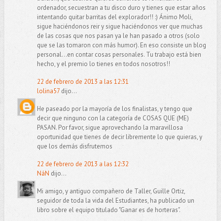
ordenador, secuestran a tu disco duro y tienes que estar años
intentando quitar barritas del explorador!! :) Ánimo Moli,
sigue haciéndonos reir y sigue haciéndonos ver que muchas
de las cosas que nos pasan ya le han pasado a otros (solo
que se las tomaron con más humor). En eso consiste un blog
personal...en contar cosas personales. Tu trabajo está bien
hecho, y el premio lo tienes en todos nosotros!!
22 de febrero de 2013 a las 12:31
lolina57
dijo...
He paseado por la mayoría de los finalistas, y tengo que
decir que ninguno con la categoría de COSAS QUE (ME)
PASAN. Por favor, sigue aprovechando la maravillosa
oportunidad que tienes de decir libremente lo que quieras, y
que los demás disfrutemos
22 de febrero de 2013 a las 12:32
NáN
dijo...
Mi amigo, y antiguo compañero de Taller, Guille Ortiz,
seguidor de toda la vida del Estudiantes, ha publicado un
libro sobre el equipo titulado "Ganar es de horteras".