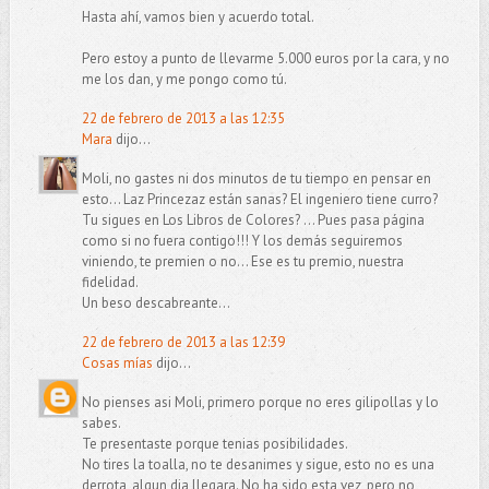
Hasta ahí, vamos bien y acuerdo total.
Pero estoy a punto de llevarme 5.000 euros por la cara, y no
me los dan, y me pongo como tú.
22 de febrero de 2013 a las 12:35
Mara
dijo...
Moli, no gastes ni dos minutos de tu tiempo en pensar en
esto... Laz Princezaz están sanas? El ingeniero tiene curro?
Tu sigues en Los Libros de Colores? ... Pues pasa página
como si no fuera contigo!!! Y los demás seguiremos
viniendo, te premien o no... Ese es tu premio, nuestra
fidelidad.
Un beso descabreante...
22 de febrero de 2013 a las 12:39
Cosas mías
dijo...
No pienses asi Moli, primero porque no eres gilipollas y lo
sabes.
Te presentaste porque tenias posibilidades.
No tires la toalla, no te desanimes y sigue, esto no es una
derrota, algun dia llegara. No ha sido esta vez, pero no