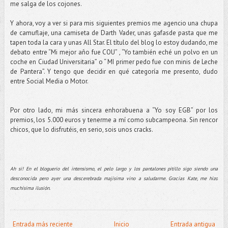
me salga de los cojones.
Y ahora, voy a ver si para mis siguientes premios me agencio una chupa
de camuflaje, una camiseta de Darth Vader, unas gafasde pasta que me
tapen toda la cara y unas All Star. El título del blog lo estoy dudando, me
debato entre “Mi mejor año fue COU” , “Yo también eché un polvo en un
coche en Ciudad Universitaria” o “ MI primer pedo fue con minis de Leche
de Pantera”. Y tengo que decidir en qué categoría me presento, dudo
entre Social Media o Motor.
Por otro lado, mi más sincera enhorabuena a “Yo soy EGB” por los
premios, los 5.000 euros y tenerme a mí como subcampeona. Sin rencor
chicos, que lo disfrutéis, en serio, sois unos cracks.
Ah si! En el bloguerio del intensismo, el pelo largo y los pantalones pitillo sigo siendo una
desconocida pero ayer una descerebrada majísima vino a saludarme. Gracias Kate, me hizo
muchísima ilusión.
Entrada más reciente
Inicio
Entrada antigua