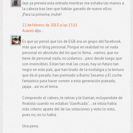
Jeje ya preveía esta entrada mientras me echaba las manos a
la cabeza tras leer que habían ganado de nuevo ellos.
¡Para la próxima, muhé!
22 de febrero de 2013 a las 15:11
Araceli
dijo...
Es que yo pensé que los de EGB era un grupo del facebook,
más que un blog personal. Porque en realidad no sé nada
personal en absoluto del tio que lo firma...vamos, que no
tiene de personal nada, no jodamos...pero desde luego que
son invencibles. Estan tan mal las cosas, hay un futuro tan
negro en este país, que han tirado de la nostalgia y la ternura
que dá el pasado, han premiado a Barrio Sesamo y El coche
fantastico para hacer sonreir a esta generación puteada,
jajaja...así es el tema.
Comprendo el cabreo, te retiras y te llaman, incluyendote de
finalista cuando no estabas "clasificada"....se intuía había
más criterio aparte del de las votaciones y visto lo visto,
pues no, no lo había.
Una pena.