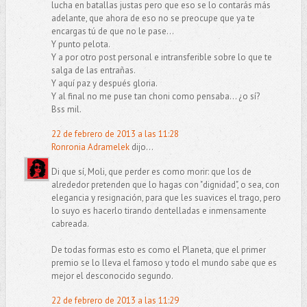
lucha en batallas justas pero que eso se lo contarás más
adelante, que ahora de eso no se preocupe que ya te
encargas tú de que no le pase...
Y punto pelota.
Y a por otro post personal e intransferible sobre lo que te
salga de las entrañas.
Y aquí paz y después gloria.
Y al final no me puse tan choni como pensaba... ¿o sí?
Bss mil.
22 de febrero de 2013 a las 11:28
Ronronia Adramelek
dijo...
Di que sí, Moli, que perder es como morir: que los de
alrededor pretenden que lo hagas con "dignidad", o sea, con
elegancia y resignación, para que les suavices el trago, pero
lo suyo es hacerlo tirando dentelladas e inmensamente
cabreada.
De todas formas esto es como el Planeta, que el primer
premio se lo lleva el famoso y todo el mundo sabe que es
mejor el desconocido segundo.
22 de febrero de 2013 a las 11:29