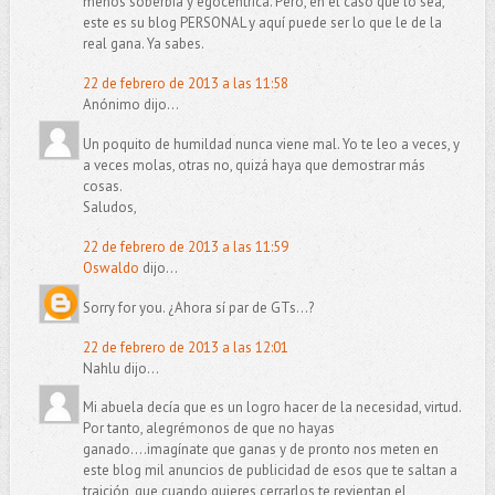
menos soberbia y egocéntrica. Pero, en el caso que lo sea,
este es su blog PERSONAL y aquí puede ser lo que le de la
real gana. Ya sabes.
22 de febrero de 2013 a las 11:58
Anónimo dijo...
Un poquito de humildad nunca viene mal. Yo te leo a veces, y
a veces molas, otras no, quizá haya que demostrar más
cosas.
Saludos,
22 de febrero de 2013 a las 11:59
Oswaldo
dijo...
Sorry for you. ¿Ahora sí par de GTs...?
22 de febrero de 2013 a las 12:01
Nahlu dijo...
Mi abuela decía que es un logro hacer de la necesidad, virtud.
Por tanto, alegrémonos de que no hayas
ganado....imagínate que ganas y de pronto nos meten en
este blog mil anuncios de publicidad de esos que te saltan a
traición, que cuando quieres cerrarlos te revientan el