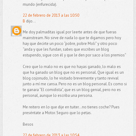
mundo (enfurecida).
22 de febrero de 2013 a las 10:50
B
dijo...
Me doy palmaditas igual por leerte antes de que fueras
mainstream. No sirve de nada lo que te digamos pero hoy
hay que decirte un poco “pobre, pobre Moli” y otro poco
“anda y que les fundan, sabes que escribes un blog
estupendo, sigue con él y que le den por saco a los premios”
Creo que lo malo no es que no hayas ganado, lo malo es
que ha ganado un blog que no es personal. Que igual es un
blog cojonudo, lo he visitado brevemente y tanto revival
junto a mí me cansa. Pero no es un blog personal. Es como si
te ganara “El comidista”, que es un blog genial, pero no es
personal, aunque lo escriba una persona.
Me reitero en lo que dije en tuiter…no tienes coche? Pues
preséntate a Motor. Seguro que lo petas.
Besos
22 de febrero de 2013 a las 10:54