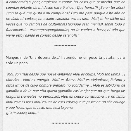
a comentarlo,o peor, empiezan a contar las cosas que sospecho que no
cuentan delante de mí desde hace 5 años.
¡ Que horror!!! ¿Serán los años?
¿con lo que me gusta a mi cumplirlos?
Esto me pasa porque este año no
he dado el coñazo, he estado calladita, eso es raro.
Moli, te he dicho mil
veces que no cambies de costumbres (aunque sean manías), sobre todo si
funcionan!!!... estomepasaporgilipollas, no lo vuelvo a hacer, el año que
viene estoy dando el coñazo desde verano!!!"
***************
Maripuchi, de "Una docena de..." haciéndome un poco la pelota...pero
solo un poco.
"Moli son risas desde que nos levantamos. Moli es chispa. Moli son libros... y
librerías... Moli es energía. Moli es Bruce. Moli es viejunismo, ñuísmo y
otros ísmos de cuyo nombre prefiero no acordarme... Moli es sabiduría, de
garrafón o de lo que ella quiera (garrafón casi mejor que no, que luego las
holguras craneales no perdonan). Moli es crítica constructiva... y no tanto.
Moli es más risas. Moli es una de esas cosas que te pasan en un año chungo
y que hacen que el resto merezca la pena.
¡¡Felicidades, Moli!!
"
*******************