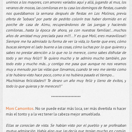
unirnos a los mayores, con amores variados aquí y allá, jugando al mus, los
veranos de mozas, las comilonas en tu casa los domingos de fiestas, cuando
nos quedábamos la semana después de fiestas en Los Molinos, previa
oferta de “sobaos” por parte de pedrito colorín tras haber dormido en el
porche de casa de Almu, recuperándonos de las juergas y haciendo
comilonas…hasta la época de ahora, ya con nuestras familias!...muchos
años de amistad muy preciada para mí!!...Y es que Moli, eres maravillosa!!
Siempre me ha admirado tu forma de ver la vida, lo fuerte que eres, cómo
buscas siempre el lado bueno a las cosas, cómo luchas por lo que quieres y
sabes no prestar atención a lo que no lo merece, como sabes disfrutar de
todo y ser muy felíz!! Te quiero mucho y te admiro mucho también, por
todo esto y mucho más…y contigo me pasa que aunque no nos veamos
muy a menudo por las vidas que llevamos, cuando te veo me siento como
si te hubiera visto hace poco, como si no hubiera pasado el tiempo…
Muchísimas felicidades!! Te deseo un año muy felíz y lleno de éxitos, y
todo lo que quieras y te mereces!!"
********************
Moni Camorritos
. No se puede estar más loca, ser más divertida ni hacer
más el tonto y a la vez tener la cabeza mejor amueblada.
Ellas se conocían de vista. Se habían visto por el pueblo y se profesaban
mutua admiración. Había algo que las decía que tenían mucho en común,