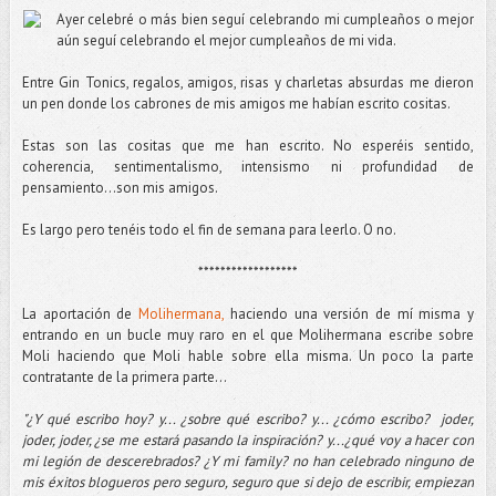
Ayer celebré o más bien seguí celebrando mi cumpleaños o mejor
aún seguí celebrando el mejor cumpleaños de mi vida.
Entre Gin Tonics, regalos, amigos, risas y charletas absurdas me dieron
un pen donde los cabrones de mis amigos me habían escrito cositas.
Estas son las cositas que me han escrito. No esperéis sentido,
coherencia, sentimentalismo, intensismo ni profundidad de
pensamiento...son mis amigos.
Es largo pero tenéis todo el fin de semana para leerlo. O no.
******************
La aportación de
Molihermana,
haciendo una versión de mí misma y
entrando en un bucle muy raro en el que Molihermana escribe sobre
Moli haciendo que Moli hable sobre ella misma. Un poco la parte
contratante de la primera parte...
"¿Y qué escribo hoy? y... ¿sobre qué escribo? y... ¿cómo escribo? joder,
joder, joder, ¿se me estará pasando la inspiración? y...¿qué voy a hacer con
mi legión de descerebrados? ¿Y mi family? no han celebrado ninguno de
mis éxitos blogueros pero seguro, seguro que si dejo de escribir, empiezan