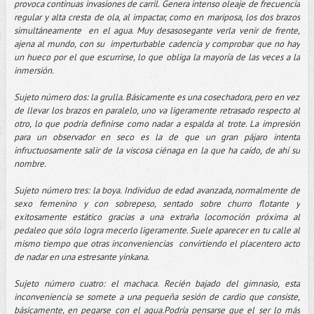
provoca continuas invasiones de carril. Genera intenso oleaje de frecuencia
regular y alta cresta de ola, al impactar, como en mariposa, los dos brazos
simultáneamente en el agua. Muy desasosegante verla venir de frente,
ajena al mundo, con su imperturbable cadencia y comprobar que no hay
un hueco por el que escurrirse, lo que obliga la mayoría de las veces a la
inmersión.
Sujeto número dos: la grulla. Básicamente es una cosechadora, pero en vez
de llevar los brazos en paralelo, uno va ligeramente retrasado respecto al
otro, lo que podría definirse como nadar a espalda al trote. La impresión
para un observador en seco es la de que un gran pájaro intenta
infructuosamente salir de la viscosa ciénaga en la que ha caído, de ahí su
nombre.
Sujeto número tres: la boya. Individuo de edad avanzada, normalmente de
sexo femenino y con sobrepeso, sentado sobre churro flotante y
exitosamente estático gracias a una extraña locomoción próxima al
pedaleo que sólo logra mecerlo ligeramente. Suele aparecer en tu calle al
mismo tiempo que otras inconveniencias convirtiendo el placentero acto
de nadar en una estresante yinkana.
Sujeto número cuatro: el machaca. Recién bajado del gimnasio, esta
inconveniencia se somete a una pequeña sesión de cardio que consiste,
básicamente, en pegarse con el agua.Podría pensarse que el ser lo más