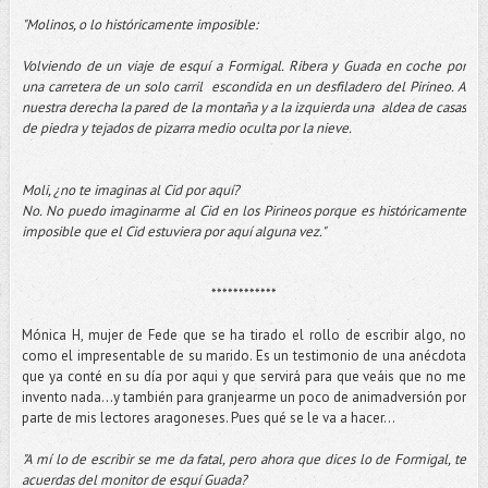
"Molinos, o lo históricamente imposible:
Volviendo de un viaje de esquí a Formigal. Ribera y Guada en coche por
una carretera de un solo carril escondida en un desfiladero del Pirineo. A
nuestra derecha la pared de la montaña y a la izquierda una aldea de casas
de piedra y tejados de pizarra medio oculta por la nieve.
Moli, ¿no te imaginas al Cid por aquí?
No. No puedo imaginarme al Cid en los Pirineos porque es históricamente
imposible que el Cid estuviera por aquí alguna vez."
************
Mónica H, mujer de Fede que se ha tirado el rollo de escribir algo, no
como el impresentable de su marido. Es un testimonio de una anécdota
que ya conté en su día por aqui y que servirá para que veáis que no me
invento nada...y también para granjearme un poco de animadversión por
parte de mis lectores aragoneses. Pues qué se le va a hacer...
"A mí lo de escribir se me da fatal, pero ahora que dices lo de Formigal, te
acuerdas del monitor de esquí Guada?