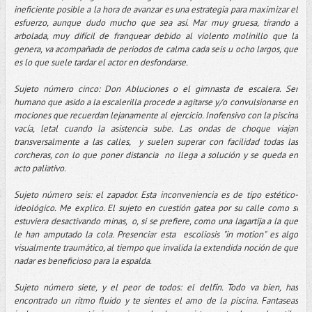
ineficiente posible a la hora de avanzar es una estrategia para maximizar el
esfuerzo, aunque dudo mucho que sea así. Mar muy gruesa, tirando a
arbolada, muy difícil de franquear debido al violento molinillo que la
genera, va acompañada de periodos de calma cada seis u ocho largos, que
es lo que suele tardar el actor en desfondarse.
Sujeto número cinco: Don Abluciones o el gimnasta de escalera. Ser
humano que asido a la escalerilla procede a agitarse y/o convulsionarse en
mociones que recuerdan lejanamente al ejercicio. Inofensivo con la piscina
vacía, letal cuando la asistencia sube. Las ondas de choque viajan
transversalmente a las calles, y suelen superar con facilidad todas las
corcheras, con lo que poner distancia no llega a solución y se queda en
acto paliativo.
Sujeto número seis: el zapador. Esta inconveniencia es de tipo estético-
ideológico. Me explico. El sujeto en cuestión gatea por su calle como si
estuviera desactivando minas, o, si se prefiere, como una lagartija a la que
le han amputado la cola. Presenciar esta escoliosis "in motion" es algo
visualmente traumático, al tiempo que invalida la extendida noción de que
nadar es beneficioso para la espalda.
Sujeto número siete, y el peor de todos: el delfín. Todo va bien, has
encontrado un ritmo fluido y te sientes el amo de la piscina. Fantaseas