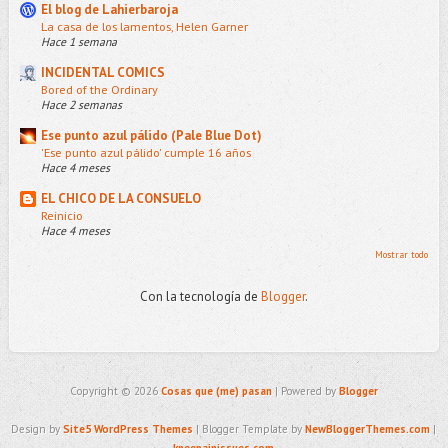
El blog de Lahierbaroja
La casa de los lamentos, Helen Garner
Hace 1 semana
INCIDENTAL COMICS
Bored of the Ordinary
Hace 2 semanas
Ese punto azul pálido (Pale Blue Dot)
'Ese punto azul pálido' cumple 16 años
Hace 4 meses
EL CHICO DE LA CONSUELO
Reinicio
Hace 4 meses
Mostrar todo
Con la tecnología de
Blogger
.
Copyright ©
2026
Cosas que (me) pasan
| Powered by
Blogger
Design by
Site5 WordPress Themes
| Blogger Template by
NewBloggerThemes.com
|
kneepainissues.com