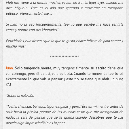
Moli me viene a la mente muchas veces, sin ir más lejos ayer, cuando me
dice Miguel: - Este es el año que aprendo a moverme en transporte
público. Pienso... esta frase...
Si bien no la veo frecuentemente, leer lo que escribe me hace sentirla
cerca y reírme con sus "chorradas".
Felicidades y un deseo : que lo que te gusta y hace feliz te dé para comer y
mucho más".
********************
Juan
. Solo tangencialmente, muy tangencialmente su escrito tiene que
ver conmigo, pero él es así, va a su bola. Cuando terminéis de leerlo sé
exactamente lo que vais a pensar: ¡ este tio se tiene que abrir un blog
YA!
"Sobre la natación
"Toalla, chanclas, bañador, tapones, gafas y gorro". Ése es mi mantra antes de
salir hacia la piscina, porque de las muchas cosas que me desagradan de
nadar, la cara de paisaje que se te queda cuando descubres que te has
dejado algo imprescindible es la peor.