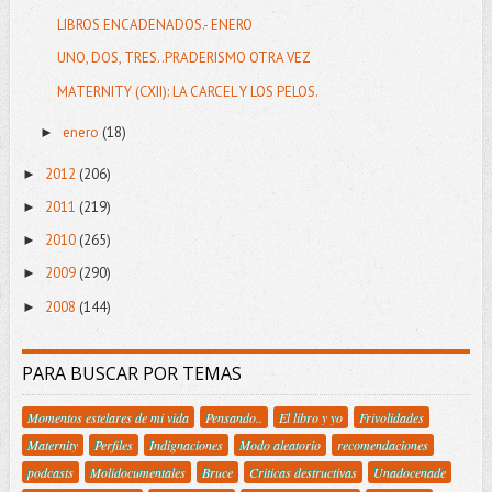
LIBROS ENCADENADOS.- ENERO
UNO, DOS, TRES..PRADERISMO OTRA VEZ
MATERNITY (CXII): LA CARCEL Y LOS PELOS.
enero
(18)
►
2012
(206)
►
2011
(219)
►
2010
(265)
►
2009
(290)
►
2008
(144)
►
PARA BUSCAR POR TEMAS
Momentos estelares de mi vida
Pensando..
El libro y yo
Frivolidades
Maternity
Perfiles
Indignaciones
Modo aleatorio
recomendaciones
podcasts
Molidocumentales
Bruce
Criticas destructivas
Unadocenade