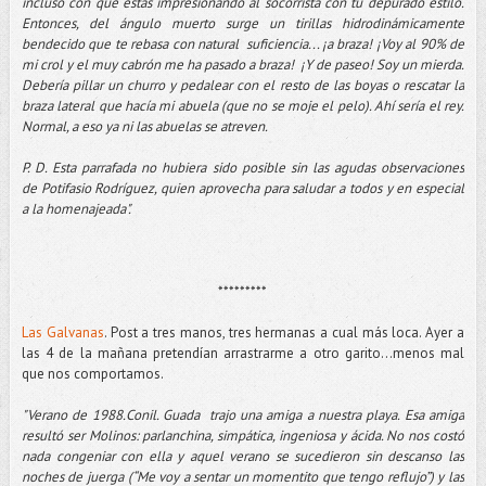
incluso con que estás impresionando al socorrista con tu depurado estilo.
Entonces, del ángulo muerto surge un tirillas hidrodinámicamente
bendecido que te rebasa con natural suficiencia... ¡a braza! ¡Voy al 90% de
mi crol y el muy cabrón me ha pasado a braza! ¡Y de paseo! Soy un mierda.
Debería pillar un churro y pedalear con el resto de las boyas o rescatar la
braza lateral que hacía mi abuela (que no se moje el pelo). Ahí sería el rey.
Normal, a eso ya ni las abuelas se atreven.
P. D. Esta parrafada no hubiera sido posible sin las agudas observaciones
de Potifasio Rodríguez, quien aprovecha para saludar a todos y en especial
a la homenajeada"
.
*********
Las Galvanas
. Post a tres manos, tres hermanas a cual más loca. Ayer a
las 4 de la mañana pretendían arrastrarme a otro garito...menos mal
que nos comportamos.
"Verano de 1988.Conil. Guada trajo una amiga a nuestra playa. Esa amiga
resultó ser Molinos: parlanchina, simpática, ingeniosa y ácida. No nos costó
nada congeniar con ella y aquel verano se sucedieron sin descanso las
noches de juerga (“Me voy a sentar un momentito que tengo reflujo”) y las