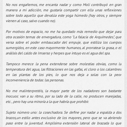
No nos engañemos, me encanta nadar y como Moli contribuyó en gran
manera a mi adicción, me gustaría compartir con ella unas reflexiones
sobre todo aquello que devalúa este yoga húmedo (hay otros, y siempre
vienen al caso, salvo cuando no).
Por motivos de espacio, no me ha quedado más remedio que dejar para
otra ocasión temas de envergadura, como "La falacia de Arquímedes", que
versa sobre el poder embaucador del empuje, que estiliza los cuerpos
sumergidos, en este caso mayormente humanos, al prorratear la grasa, o el
análisis del caldo de Imserso y herpes que intuyo es el agua del spa.
Tampoco merece la pena extenderse sobre molestias obvias, como la
temperatura del agua, las filtraciones en las gafas, el cloro o los calambres
en las plantas de los pies, lo que nos deja a solas con la peor
inconveniencia de todas: las personas.
No me malinterpretéis, la mayor parte de los nadadores son bastante
inocuos: van a su ritmo, por su lado de la calle, no producen marejadas,
etc., pero hay una minoría a la que habría que prohibir.
Sujeto número uno: la cosechadora. Se define por nadar a espalda a dos
brazos,un estilo antes exclusivo de los mayores, pero que se va abriendo
paso entre la juventud. Amplísima extensión lateral de brazada lo que