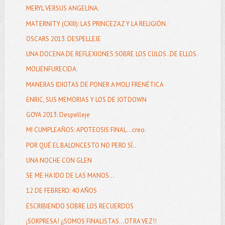
MERYL VERSUS ANGELINA.
MATERNITY (CXIII): LAS PRINCEZAZ Y LA RELIGIÓN.
OSCARS 2013: DESPELLEJE
UNA DOCENA DE REFLEXIONES SOBRE LOS CULOS..DE ELLOS.
MOLIENFURECIDA.
MANERAS IDIOTAS DE PONER A MOLI FRENÉTICA
ENRIC, SUS MEMORIAS Y LOS DE JOTDOWN
GOYA 2013: Despelleje
MI CUMPLEAÑOS: APOTEOSIS FINAL...creo.
POR QUÉ EL BALONCESTO NO PERO SÍ..
UNA NOCHE CON GLEN
SE ME HA IDO DE LAS MANOS...
12 DE FEBRERO: 40 AÑOS
ESCRIBIENDO SOBRE LOS RECUERDOS
¡SORPRESA! ¡¡SOMOS FINALISTAS...OTRA VEZ!!