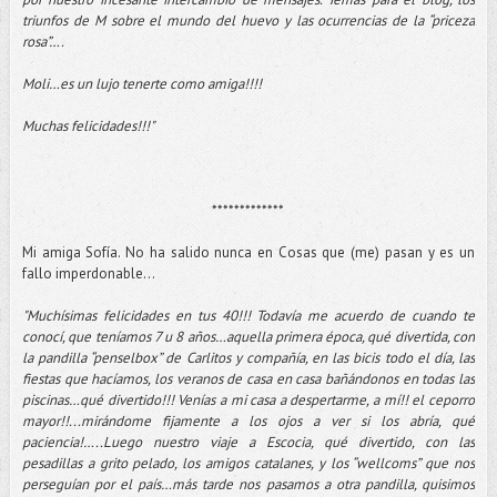
triunfos de M sobre el mundo del huevo y las ocurrencias de la “priceza
rosa”….
Moli…es un lujo tenerte como amiga!!!!
Muchas felicidades!!!"
*************
Mi amiga Sofía. No ha salido nunca en Cosas que (me) pasan y es un
fallo imperdonable...
"Muchísimas felicidades en tus 40!!! Todavía me acuerdo de cuando te
conocí, que teníamos 7 u 8 años…aquella primera época, qué divertida, con
la pandilla “penselbox” de Carlitos y compañía, en las bicis todo el día, las
fiestas que hacíamos, los veranos de casa en casa bañándonos en todas las
piscinas…qué divertido!!! Venías a mi casa a despertarme, a mí!! el ceporro
mayor!!...mirándome fijamente a los ojos a ver si los abría, qué
paciencia!…..Luego nuestro viaje a Escocia, qué divertido, con las
pesadillas a grito pelado, los amigos catalanes, y los “wellcoms” que nos
perseguían por el país…más tarde nos pasamos a otra pandilla, quisimos