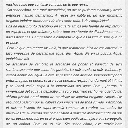
muchas cosas que contarse y mucho de lo que reírse.
Sin saber cómo, con total naturalidad, un día se pusieron a hablar y desde
entonces hablan demasiado. A veces sin hablarse. En ese momento
llegaron infinitos momentos, de risas sobre todo. Y de complicidad.
Una de ellas pronto descubrió en aquella amiga una fuente de inspiración,
un espejo en el que mirarse y sobre todo una fuente de diversión como en
pocas personas. Y empezaron a compartir lo que es la vida misma, que no
es poco.
Pero lo que realmente las unió, lo que realmente hizo de esa amistad un
lazo imposible de desatar, fue aquel día. Aquel día en la piscina. Aquel
inolvidable día.
Se acababan de cambiar, se acababan de poner el bañador de licra
semitransparente que tanto les gustaba. La más osada, la más valiente, ya
estaba dentro del agua. La otra se paseaba con aires de superioridad por la
orilla. Llegado el punto, se acercó al bordillo, respiró hondo, miró al infinito
y se lanzó estilo carpa a la inmensidad del agua. Pero , ¡horror!, la
inmensidad del agua le deparaba una sorpresa: ¡¡¡un ser humano salido del
abismo piscinil en el punto de aterrizaje de aquella elegante carpa!!! Los
segundos pasaron por su cabeza con imágenes de toda su vida. Y entonces
el mismo instinto de supervivencia conectó su cerebro con todos los
músculos de su cuerpo que comenzaron a moverse aleatoriamente en una
danza desincronizada en el aire, que bien podía asemejarse a la coreografía
de un anfibio. Pero en el aire. Sin saber cómo, ese movimiento