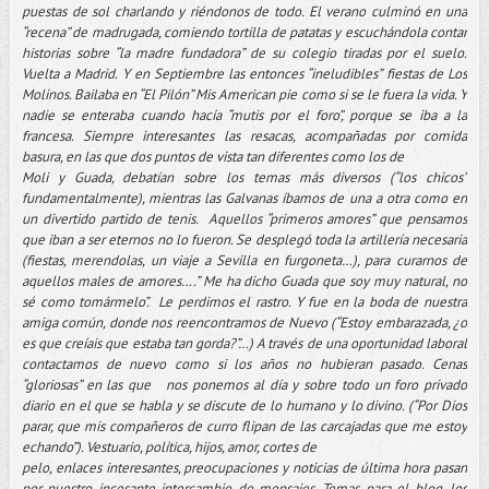
puestas de sol charlando y riéndonos de todo. El verano culminó en una
“recena” de madrugada, comiendo tortilla de patatas y escuchándola contar
historias sobre “la madre fundadora” de su colegio tiradas por el suelo.
Vuelta a Madrid. Y en Septiembre las entonces “ineludibles” fiestas de Los
Molinos.
Bailaba en “El Pilón” Mis American pie como si se le fuera la vida. Y
nadie se enteraba cuando hacía “mutis por el foro”, porque se iba a la
francesa. Siempre interesantes las resacas, acompañadas por comida
basura, en las que dos puntos de vista tan diferentes como los de
Moli y Guada, debatían sobre los temas más diversos (“los chicos”
fundamentalmente), mientras las Galvanas íbamos de una a otra como en
un divertido partido de tenis. Aquellos “primeros amores” que pensamos
que iban a ser eternos no lo fueron. Se desplegó toda la artillería necesaria
(fiestas, merendolas, un viaje a Sevilla en furgoneta…), para curarnos de
aquellos males de amores….” Me ha dicho Guada que soy muy natural, no
sé como tomármelo”. Le perdimos el rastro. Y fue en la boda de nuestra
amiga común, donde nos reencontramos de Nuevo (“Estoy embarazada, ¿o
es que creíais que estaba tan gorda?”…) A través de una oportunidad laboral
contactamos de nuevo como si los años no hubieran pasado. Cenas
“gloriosas” en las que nos ponemos al día y sobre todo un foro privado
diario en el que se habla y se discute de lo humano y lo divino. (“Por Dios
parar, que mis compañeros de curro flipan de las carcajadas que me estoy
echando”). Vestuario, política, hijos, amor, cortes de
pelo, enlaces interesantes, preocupaciones y noticias de última hora pasan
por nuestro incesante intercambio de mensajes. Temas para el blog, los