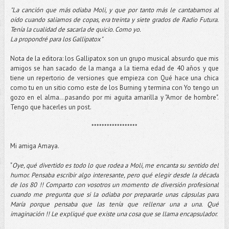
"La canción que más odiaba Moli, y que por tanto más le cantabamos al
oído cuando saliamos de copas, era treinta y siete grados de Radio Futura.
Tenía la cualidad de sacarla de quicio. Como yo.
La propondré para los Gallipatox
"
Nota de la editora: los Gallipatox son un grupo musical absurdo que mis
amigos se han sacado de la manga a la tierna edad de 40 años y que
tiene un repertorio de versiones que empieza con Qué hace una chica
como tu en un sitio como este de los Burning y termina con Yo tengo un
gozo en el alma...pasando por mi aguita amarilla y "Amor de hombre".
Tengo que hacerles un post.
******************
Mi amiga Amaya.
"
Oye, qué divertido es todo lo que rodea a Moli, me encanta su sentido del
humor. Pensaba escribir algo interesante, pero qué elegir desde la década
de los 80 !! Comparto con vosotros un momento de diversión profesional
cuando me pregunta que si la odiaba por prepararle unas cápsulas para
María porque pensaba que las tenía que rellenar una a una. Qué
imaginación !! Le expliqué que existe una cosa que se llama encapsulador.