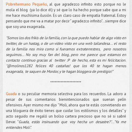
Pobrehermano Pequeño
, al que agradezco infinito esto porque no le
mola el blog (ya lo dice él) y sé que lo ha hecho porque sabe que a mi
me hace muchísima ilusión. Es un claro caso de empatía fraternal. Estoy
pensando que me va a matar por decir " agradezco infinito"...siempre dice
que soy una exagerada.
"Somos los dos frikis de la familia, con la que puedo hablar de algo visto en
twitter, de un hastag, o de un video visto en una web tailandesa... el resto
de la familia nos mira como si fueramos extraterrestres, pero nosotros
seguimos... No soy muy fan del blog, pero me parece que estamos en
contacto continuo gracias al twitter :P de hecho, esta es mi felicitacion:
"@molinos1282 felices 40 castañas! que los 40 te hagan menos
exagerada, te saquen de Mordor, y te hagan bloggera de prestigio!
"
*********************
Guada
o su peculiar memoria selectiva para los recuerdos. La adoro a
pesar de sus comentarios bienintencionados que suenan pelín
ofensivos. Ayer mismo me dijo " Moli, ahora que te estás convirtiendo en
una bloguera de éxito tienes que cuidar los estilismos y los detalles" y
acto seguido me regaló un bolso cartera precioso que no sé si sabré
llevar. "
Guada, estás insinuando que voy hecha un desastre?"..."Ya me
entiendes Moli".