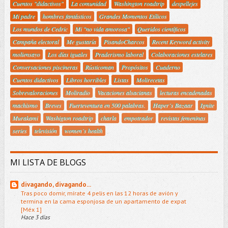
Cuentos "didactivos"
La comunidad
Washington roadtrip
despellejes
Mi padre
hombres fantásticos
Grandes Momentos Etílicos
Los mundos de Cedric
Mi "no vida amorosa"
Queridos científicos
Campaña electoral
Me gustaría
PisandoCharcos
Recent Keyword activity
moliensayo
Los días iguales
Praderismo laboral
Colaboraciones estelares
Conversaciones piscineras
Rústicoman
Propósitos
Cuaderno
Cuentos didactivos
Libros horribles
Listas
Molirecetas
Sobrevaloraciones
Moliradio
Vacaciones alsacianas
lecturas encadenadas
machismo
Breves
Fuerteventura en 500 palabras.
Haper´s Bazaar
Ignite
Murakami
Washigton roadtrip
charla
empotrador
revistas femeninas
series
televisión
women´s health
MI LISTA DE BLOGS
divagando, divagando...
Tras poco domir, mírate 4 pelis en las 12 horas de avión y
termina en la cama esponjosa de un apartamento de expat
[Méx 1]
Hace 3 días