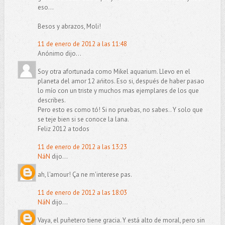
eso...
Besos y abrazos, Moli!
11 de enero de 2012 a las 11:48
Anónimo dijo...
Soy otra afortunada como Mikel aquarium. Llevo en el
planeta del amor 12 ańitos. Eso si, después de haber pasao
lo mío con un triste y muchos mas ejemplares de los que
describes.
Pero esto es como tó! Si no pruebas, no sabes.. Y solo que
se teje bien si se conoce la lana.
Feliz 2012 a todos
11 de enero de 2012 a las 13:23
NáN
dijo...
ah, l'amour! Ça ne m'interese pas.
11 de enero de 2012 a las 18:03
NáN
dijo...
Vaya, el puñetero tiene gracia. Y está alto de moral, pero sin