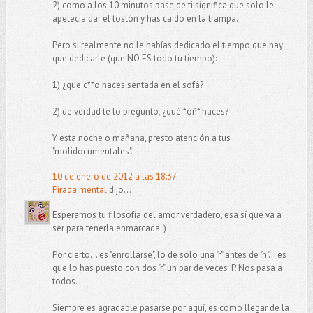
2) como a los 10 minutos pase de ti significa que solo le
apetecía dar el tostón y has caído en la trampa.
Pero si realmente no le habías dedicado el tiempo que hay
que dedicarle (que NO ES todo tu tiempo):
1) ¿que c**o haces sentada en el sofá?
2) de verdad te lo pregunto, ¿qué *oñ* haces?
Y esta noche o mañana, presto atención a tus
"molidocumentales".
10 de enero de 2012 a las 18:37
Pirada mental
dijo...
Esperamos tu filosofía del amor verdadero, esa sí que va a
ser para tenerla enmarcada :)
Por cierto... es "enrollarse", lo de sólo una "r" antes de "n"... es
que lo has puesto con dos "r" un par de veces :P. Nos pasa a
todos.
Siempre es agradable pasarse por aquí, es como llegar de la