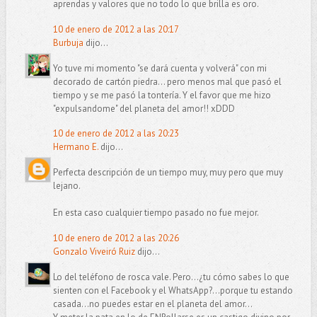
aprendas y valores que no todo lo que brilla es oro.
10 de enero de 2012 a las 20:17
Burbuja
dijo...
Yo tuve mi momento "se dará cuenta y volverá" con mi
decorado de cartón piedra... pero menos mal que pasó el
tiempo y se me pasó la tontería. Y el favor que me hizo
"expulsandome" del planeta del amor!! xDDD
10 de enero de 2012 a las 20:23
Hermano E.
dijo...
Perfecta descripción de un tiempo muy, muy pero que muy
lejano.
En esta caso cualquier tiempo pasado no fue mejor.
10 de enero de 2012 a las 20:26
Gonzalo Viveiró Ruiz
dijo...
Lo del teléfono de rosca vale. Pero...¿tu cómo sabes lo que
sienten con el Facebook y el WhatsApp?...porque tu estando
casada...no puedes estar en el planeta del amor...