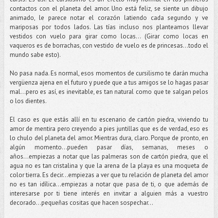
contactos con el planeta del amor. Uno está feliz, se siente un dibujo
animado, le parece notar el corazón latiendo cada segundo y ve
mariposas por todos lados. Las tías incluso nos planteamos llevar
vestidos con vuelo para girar como locas… (Girar como locas en
vaqueros es de borrachas, con vestido de vuelo es de princesas...todo el
mundo sabe esto).
No pasa nada. Es normal, esos momentos de cursilismo te darán mucha
vergüenza ajena en el futuro y puede que a tus amigos se lo hagas pasar
mal...pero es así, es inevitable, es tan natural como que te salgan pelos
o los dientes.
El caso es que estás allí en tu escenario de cartón piedra, viviendo tu
amor de mentira pero creyendo a pies juntillas que es de verdad, eso es
lo chulo del planeta del amor. Mientras dura, claro. Porque de pronto, en
algún momento…pueden pasar días, semanas, meses o
años...empiezas a notar que las palmeras son de cartón piedra, que el
agua no es tan cristalina y que la arena de la playa es una moqueta de
color tierra. Es decir…empiezas a ver que tu relación de planeta del amor
no es tan idílica…empiezas a notar que pasa de ti, o que además de
interesarse por ti tiene interés en invitar a alguien más a vuestro
decorado…pequeñas cositas que hacen sospechar…