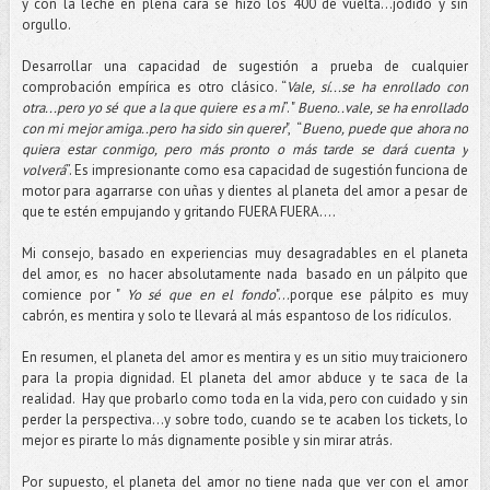
y con la leche en plena cara se hizo los 400 de vuelta...jodido y sin
orgullo.
Desarrollar una capacidad de sugestión a prueba de cualquier
comprobación empírica es otro clásico. “
Vale, sí...se ha enrollado con
otra...pero yo sé que a la que quiere es a mí
”. "
Bueno..vale, se ha enrollado
con mi mejor amiga..pero ha sido sin querer
", “
Bueno, puede que ahora no
quiera estar conmigo, pero más pronto o más tarde se dará cuenta y
volverá
”. Es impresionante como esa capacidad de sugestión funciona de
motor para agarrarse con uñas y dientes al planeta del amor a pesar de
que te estén empujando y gritando FUERA FUERA….
Mi consejo, basado en experiencias muy desagradables en el planeta
del amor, es no hacer absolutamente nada basado en un pálpito que
comience por "
Yo sé que en el fondo
"...porque ese pálpito es muy
cabrón, es mentira y solo te llevará al más espantoso de los ridículos.
En resumen, el planeta del amor es mentira y es un sitio muy traicionero
para la propia dignidad. El planeta del amor abduce y te saca de la
realidad. Hay que probarlo como toda en la vida, pero con cuidado y sin
perder la perspectiva…y sobre todo, cuando se te acaben los tickets, lo
mejor es pirarte lo más dignamente posible y sin mirar atrás.
Por supuesto, el planeta del amor no tiene nada que ver con el amor