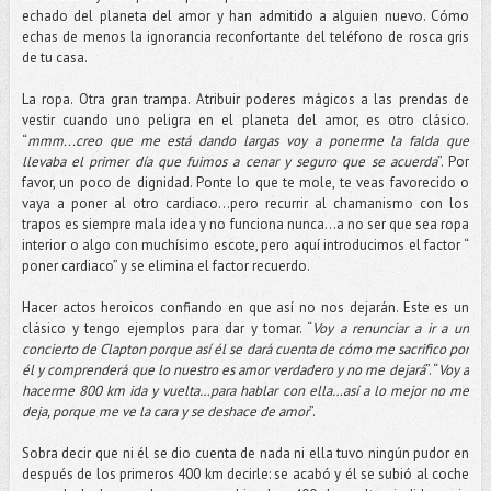
echado del planeta del amor y han admitido a alguien nuevo. Cómo
echas de menos la ignorancia reconfortante del teléfono de rosca gris
de tu casa.
La ropa. Otra gran trampa. Atribuir poderes mágicos a las prendas de
vestir cuando uno peligra en el planeta del amor, es otro clásico.
“
mmm...creo que me está dando largas voy a ponerme la falda que
llevaba el primer día que fuimos a cenar y seguro que se acuerda
”. Por
favor, un poco de dignidad. Ponte lo que te mole, te veas favorecido o
vaya a poner al otro cardiaco…pero recurrir al chamanismo con los
trapos es siempre mala idea y no funciona nunca…a no ser que sea ropa
interior o algo con muchísimo escote, pero aquí introducimos el factor “
poner cardiaco” y se elimina el factor recuerdo.
Hacer actos heroicos confiando en que así no nos dejarán. Este es un
clásico y tengo ejemplos para dar y tomar. “
Voy a renunciar a ir a un
concierto de Clapton porque así él se dará cuenta de cómo me sacrifico por
él y comprenderá que lo nuestro es amor verdadero y no me dejará
”. “
Voy a
hacerme 800 km ida y vuelta…para hablar con ella…así a lo mejor no me
deja, porque me ve la cara y se deshace de amor
”.
Sobra decir que ni él se dio cuenta de nada ni ella tuvo ningún pudor en
después de los primeros 400 km decirle: se acabó y él se subió al coche