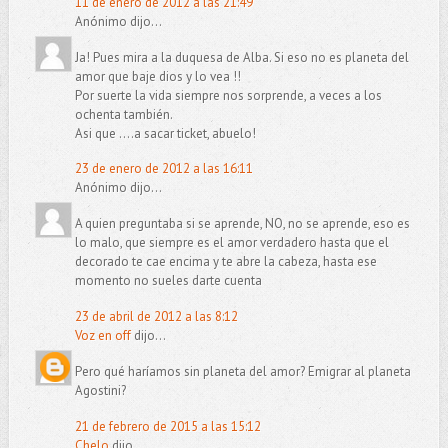
11 de enero de 2012 a las 21:49
Anónimo dijo...
Ja! Pues mira a la duquesa de Alba. Si eso no es planeta del
amor que baje dios y lo vea !!
Por suerte la vida siempre nos sorprende, a veces a los
ochenta también.
Asi que ....a sacar ticket, abuelo!
23 de enero de 2012 a las 16:11
Anónimo dijo...
A quien preguntaba si se aprende, NO, no se aprende, eso es
lo malo, que siempre es el amor verdadero hasta que el
decorado te cae encima y te abre la cabeza, hasta ese
momento no sueles darte cuenta
23 de abril de 2012 a las 8:12
Voz en off
dijo...
Pero qué haríamos sin planeta del amor? Emigrar al planeta
Agostini?
21 de febrero de 2015 a las 15:12
Chelo
dijo...