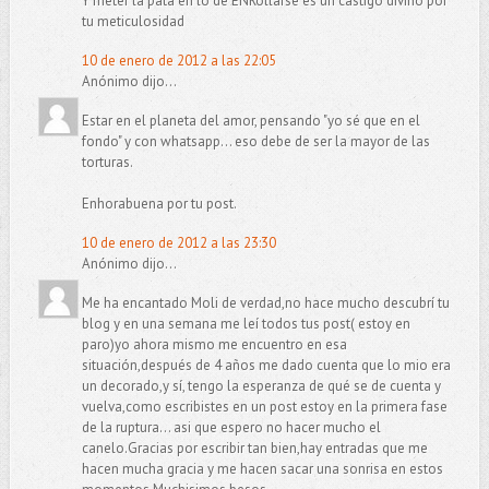
Y meter la pata en lo de ENRollarse es un castigo divino por
tu meticulosidad
10 de enero de 2012 a las 22:05
Anónimo dijo...
Estar en el planeta del amor, pensando "yo sé que en el
fondo" y con whatsapp... eso debe de ser la mayor de las
torturas.
Enhorabuena por tu post.
10 de enero de 2012 a las 23:30
Anónimo dijo...
Me ha encantado Moli de verdad,no hace mucho descubrí tu
blog y en una semana me leí todos tus post( estoy en
paro)yo ahora mismo me encuentro en esa
situación,después de 4 años me dado cuenta que lo mio era
un decorado,y sí, tengo la esperanza de qué se de cuenta y
vuelva,como escribistes en un post estoy en la primera fase
de la ruptura... asi que espero no hacer mucho el
canelo.Gracias por escribir tan bien,hay entradas que me
hacen mucha gracia y me hacen sacar una sonrisa en estos