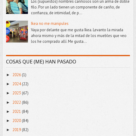
Los (supuestos) nombres cariñosos son un arma de doble
filo. Por un lado tienen un componente de cariño, de
confianza, de intimidad, de p...
Ikea no me manipules
Vaya por delante que me gusta Ikea. Levanto la mirada
ahora mismo y más de la mitad de los muebles que veo
los he comprado allí. Me gusta...
COSAS QUE (ME) HAN PASADO
2026
(1)
►
2024
(22)
►
2023
(67)
►
2022
(86)
►
2021
(84)
►
2020
(84)
►
2019
(82)
►