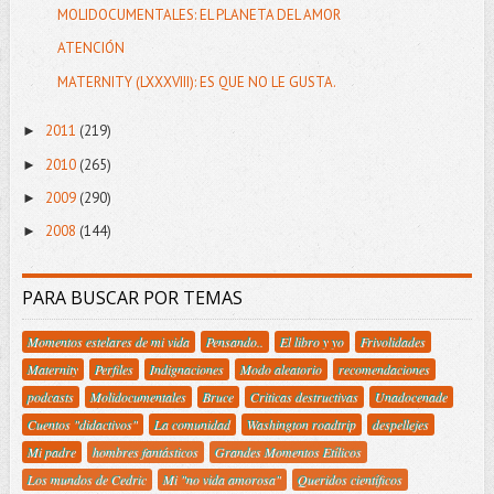
MOLIDOCUMENTALES: EL PLANETA DEL AMOR
ATENCIÓN
MATERNITY (LXXXVIII): ES QUE NO LE GUSTA.
2011
(219)
►
2010
(265)
►
2009
(290)
►
2008
(144)
►
PARA BUSCAR POR TEMAS
Momentos estelares de mi vida
Pensando..
El libro y yo
Frivolidades
Maternity
Perfiles
Indignaciones
Modo aleatorio
recomendaciones
podcasts
Molidocumentales
Bruce
Criticas destructivas
Unadocenade
Cuentos "didactivos"
La comunidad
Washington roadtrip
despellejes
Mi padre
hombres fantásticos
Grandes Momentos Etílicos
Los mundos de Cedric
Mi "no vida amorosa"
Queridos científicos