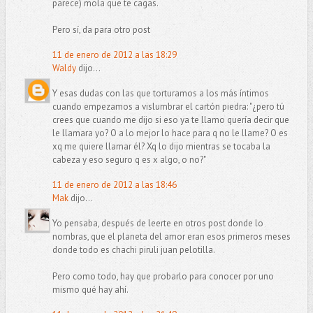
parece) mola que te cagas.
Pero sí, da para otro post
11 de enero de 2012 a las 18:29
Waldy
dijo...
Y esas dudas con las que torturamos a los más íntimos
cuando empezamos a vislumbrar el cartón piedra: "¿pero tú
crees que cuando me dijo si eso ya te llamo quería decir que
le llamara yo? O a lo mejor lo hace para q no le llame? O es
xq me quiere llamar él? Xq lo dijo mientras se tocaba la
cabeza y eso seguro q es x algo, o no?"
11 de enero de 2012 a las 18:46
Mak
dijo...
Yo pensaba, después de leerte en otros post donde lo
nombras, que el planeta del amor eran esos primeros meses
donde todo es chachi piruli juan pelotilla.
Pero como todo, hay que probarlo para conocer por uno
mismo qué hay ahí.