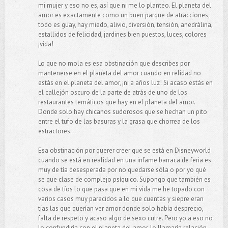
mi mujer y eso no es, así que ni me lo planteo. El planeta del
amor es exactamente como un buen parque de atracciones,
todo es guay, hay miedo, alivio, diversión, tensión, anedrálina,
estallidos de felicidad, jardines bien puestos, luces, colores
¡vida!
Lo que no mola es esa obstinación que describes por
mantenerse en el planeta del amor cuando en relidad no
estás en el planeta del amor, ¡ni a años luz! Si acaso estás en
el callejón oscuro de la parte de atrás de uno de los
restaurantes temáticos que hay en el planeta del amor.
Donde solo hay chicanos sudorosos que se hechan un pito
entre el tufo de las basuras y la grasa que chorrea de los
estractores...
Esa obstinación por querer creer que se está en Disneyworld
cuando se está en realidad en una infame barraca de feria es
muy de tía desesperada por no quedarse sóla o por yo qué
se que clase de complejo psíquico. Supongo que también es
cosa de tíos lo que pasa que en mi vida me he topado con
varios casos muy parecidos a lo que cuentas y siepre eran
tías las que querían ver amor donde solo había desprecio,
falta de respeto y acaso algo de sexo cutre. Pero yo a eso no
lo confundiría con el planeta del amor, lo llamaría relación