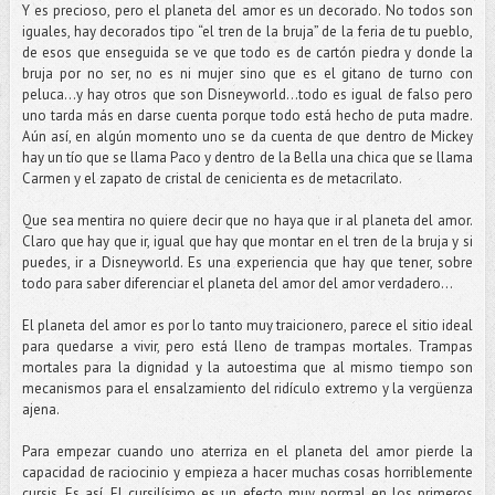
Y es precioso, pero el planeta del amor es un decorado. No todos son
iguales, hay decorados tipo “el tren de la bruja” de la feria de tu pueblo,
de esos que enseguida se ve que todo es de cartón piedra y donde la
bruja por no ser, no es ni mujer sino que es el gitano de turno con
peluca…y hay otros que son Disneyworld…todo es igual de falso pero
uno tarda más en darse cuenta porque todo está hecho de puta madre.
Aún así, en algún momento uno se da cuenta de que dentro de Mickey
hay un tío que se llama Paco y dentro de la Bella una chica que se llama
Carmen y el zapato de cristal de cenicienta es de metacrilato.
Que sea mentira no quiere decir que no haya que ir al planeta del amor.
Claro que hay que ir, igual que hay que montar en el tren de la bruja y si
puedes, ir a Disneyworld. Es una experiencia que hay que tener, sobre
todo para saber diferenciar el planeta del amor del amor verdadero...
El planeta del amor es por lo tanto muy traicionero, parece el sitio ideal
para quedarse a vivir, pero está lleno de trampas mortales. Trampas
mortales para la dignidad y la autoestima que al mismo tiempo son
mecanismos para el ensalzamiento del ridículo extremo y la vergüenza
ajena.
Para empezar cuando uno aterriza en el planeta del amor pierde la
capacidad de raciocinio y empieza a hacer muchas cosas horriblemente
cursis. Es así. El cursilísimo es un efecto muy normal en los primeros