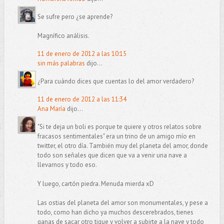
Se sufre pero ¿se aprende?
Magnífico análisis.
11 de enero de 2012 a las 10:15
sin más palabras
dijo...
¿Para cuándo dices que cuentas lo del amor verdadero?
11 de enero de 2012 a las 11:34
Ana María
dijo...
"Si te deja un boli es porque te quiere y otros relatos sobre
fracasos sentimentales" era un trino de un amigo mío en
twitter, el otro día. También muy del planeta del amor, donde
todo son señales que dicen que va a venir una nave a
llevarnos y todo eso.
Y luego, cartón piedra. Menuda mierda xD
Las ostias del planeta del amor son monumentales, y pese a
todo, como han dicho ya muchos descerebrados, tienes
ganas de sacar otro tique y volver a subirte a la nave y todo