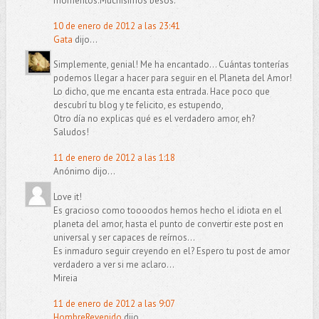
momentos.Muchisimos besos.
10 de enero de 2012 a las 23:41
Gata
dijo...
Simplemente, genial! Me ha encantado... Cuántas tonterías
podemos llegar a hacer para seguir en el Planeta del Amor!
Lo dicho, que me encanta esta entrada. Hace poco que
descubrí tu blog y te felicito, es estupendo,
Otro día no explicas qué es el verdadero amor, eh?
Saludos!
11 de enero de 2012 a las 1:18
Anónimo dijo...
Love it!
Es gracioso como toooodos hemos hecho el idiota en el
planeta del amor, hasta el punto de convertir este post en
universal y ser capaces de reírnos...
Es inmaduro seguir creyendo en el? Espero tu post de amor
verdadero a ver si me aclaro...
Mireia
11 de enero de 2012 a las 9:07
HombreRevenido
dijo...