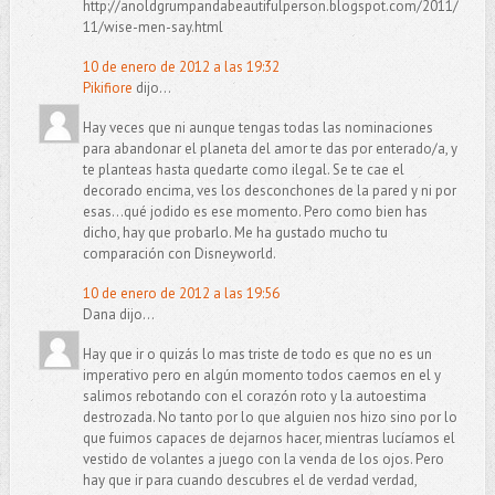
http://anoldgrumpandabeautifulperson.blogspot.com/2011/
11/wise-men-say.html
10 de enero de 2012 a las 19:32
Pikifiore
dijo...
Hay veces que ni aunque tengas todas las nominaciones
para abandonar el planeta del amor te das por enterado/a, y
te planteas hasta quedarte como ilegal. Se te cae el
decorado encima, ves los desconchones de la pared y ni por
esas...qué jodido es ese momento. Pero como bien has
dicho, hay que probarlo. Me ha gustado mucho tu
comparación con Disneyworld.
10 de enero de 2012 a las 19:56
Dana dijo...
Hay que ir o quizás lo mas triste de todo es que no es un
imperativo pero en algún momento todos caemos en el y
salimos rebotando con el corazón roto y la autoestima
destrozada. No tanto por lo que alguien nos hizo sino por lo
que fuimos capaces de dejarnos hacer, mientras lucíamos el
vestido de volantes a juego con la venda de los ojos. Pero
hay que ir para cuando descubres el de verdad verdad,