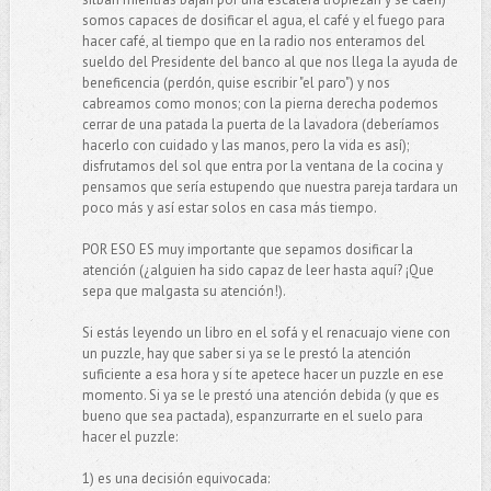
somos capaces de dosificar el agua, el café y el fuego para
hacer café, al tiempo que en la radio nos enteramos del
sueldo del Presidente del banco al que nos llega la ayuda de
beneficencia (perdón, quise escribir "el paro") y nos
cabreamos como monos; con la pierna derecha podemos
cerrar de una patada la puerta de la lavadora (deberíamos
hacerlo con cuidado y las manos, pero la vida es así);
disfrutamos del sol que entra por la ventana de la cocina y
pensamos que sería estupendo que nuestra pareja tardara un
poco más y así estar solos en casa más tiempo.
POR ESO ES muy importante que sepamos dosificar la
atención (¿alguien ha sido capaz de leer hasta aquí? ¡Que
sepa que malgasta su atención!).
Si estás leyendo un libro en el sofá y el renacuajo viene con
un puzzle, hay que saber si ya se le prestó la atención
suficiente a esa hora y si te apetece hacer un puzzle en ese
momento. Si ya se le prestó una atención debida (y que es
bueno que sea pactada), espanzurrarte en el suelo para
hacer el puzzle:
1) es una decisión equivocada: