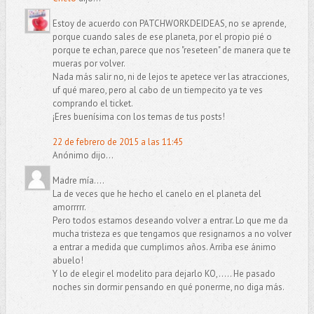
Estoy de acuerdo con PATCHWORKDEIDEAS, no se aprende,
porque cuando sales de ese planeta, por el propio pié o
porque te echan, parece que nos "reseteen" de manera que te
mueras por volver.
Nada más salir no, ni de lejos te apetece ver las atracciones,
uf qué mareo, pero al cabo de un tiempecito ya te ves
comprando el ticket.
¡Eres buenísima con los temas de tus posts!
22 de febrero de 2015 a las 11:45
Anónimo dijo...
Madre mía....
La de veces que he hecho el canelo en el planeta del
amorrrrr.
Pero todos estamos deseando volver a entrar. Lo que me da
mucha tristeza es que tengamos que resignarnos a no volver
a entrar a medida que cumplimos años. Arriba ese ánimo
abuelo!
Y lo de elegir el modelito para dejarlo KO,..... He pasado
noches sin dormir pensando en qué ponerme, no diga más.