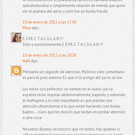
autodestructiva o simplemente relación de mierda que quiso
ser el planeta del amor y sólo fue un burdo fraude.
10 de enero de 2012 a las 17:56
Mara
dijo...
E.S.P.E.C.T.A.C.U.L.A.R.!!!
Sólo y exclusivamente E.X.P.E.C.T.A.C.U.L.A.R.!!!
10 de enero de 2012 a las 18:28
NáN
dijo...
Préstame un segundo de atención, Molinos: este comentario
es para el post anterior. Es que si lo pongo allí ya no se lee.
Los niños son perfectos: se sientan en el suelo con la
espalda recta; respiran abdominalmente, bajando y subiendo
el diafragma; y lo más importante es que prestan una
atención ultramáxima a lo que están haciendo: son budas
bajitos... claro que les dura lo que tardan en prestar atención
a otra cosa.
Nosotros (bueno, reconozco que no todos, hay quienes si
silban mientras bajan por una escalera tropiezan y se caen)