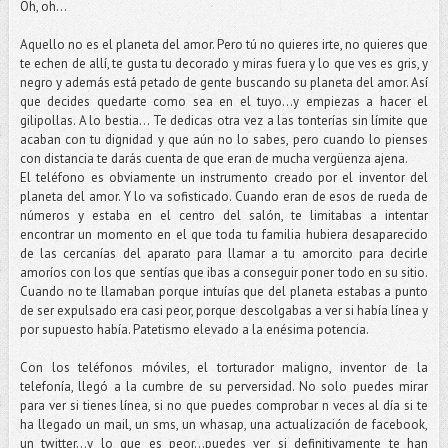
Oh, oh…
Aquello no es el planeta del amor. Pero tú no quieres irte, no quieres que
te echen de allí, te gusta tu decorado y miras fuera y lo que ves es gris, y
negro y además está petado de gente buscando su planeta del amor. Así
que decides quedarte como sea en el tuyo…y empiezas a hacer el
gilipollas. A lo bestia... Te dedicas otra vez a las tonterías sin límite que
acaban con tu dignidad y que aún no lo sabes, pero cuando lo pienses
con distancia te darás cuenta de que eran de mucha vergüenza ajena.
El teléfono es obviamente un instrumento creado por el inventor del
planeta del amor. Y lo va sofisticado. Cuando eran de esos de rueda de
números y estaba en el centro del salón, te limitabas a intentar
encontrar un momento en el que toda tu familia hubiera desaparecido
de las cercanías del aparato para llamar a tu amorcito para decirle
amoríos con los que sentías que ibas a conseguir poner todo en su sitio.
Cuando no te llamaban porque intuías que del planeta estabas a punto
de ser expulsado era casi peor, porque descolgabas a ver si había línea y
por supuesto había. Patetismo elevado a la enésima potencia.
Con los teléfonos móviles, el torturador maligno, inventor de la
telefonía, llegó a la cumbre de su perversidad. No solo puedes mirar
para ver si tienes línea, si no que puedes comprobar n veces al día si te
ha llegado un mail, un sms, un whasap, una actualización de facebook,
un twitter…y lo que es peor…puedes ver si definitivamente te han