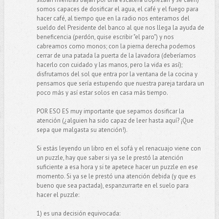
somos capaces de dosificar el agua, el café y el fuego para
hacer café, al tiempo que en la radio nos enteramos del
sueldo del Presidente del banco al que nos llega la ayuda de
beneficencia (perdón, quise escribir "el paro") y nos
cabreamos como monos; con la pierna derecha podemos
cerrar de una patada la puerta de la lavadora (deberíamos
hacerlo con cuidado y las manos, pero la vida es así);
disfrutamos del sol que entra por la ventana de la cocina y
pensamos que sería estupendo que nuestra pareja tardara un
poco más y así estar solos en casa más tiempo.
POR ESO ES muy importante que sepamos dosificar la
atención (¿alguien ha sido capaz de leer hasta aquí? ¡Que
sepa que malgasta su atención!).
Si estás leyendo un libro en el sofá y el renacuajo viene con
un puzzle, hay que saber si ya se le prestó la atención
suficiente a esa hora y si te apetece hacer un puzzle en ese
momento. Si ya se le prestó una atención debida (y que es
bueno que sea pactada), espanzurrarte en el suelo para
hacer el puzzle:
1) es una decisión equivocada: