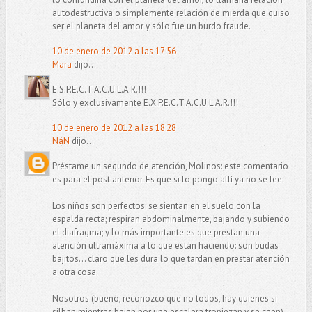
autodestructiva o simplemente relación de mierda que quiso
ser el planeta del amor y sólo fue un burdo fraude.
10 de enero de 2012 a las 17:56
Mara
dijo...
E.S.P.E.C.T.A.C.U.L.A.R.!!!
Sólo y exclusivamente E.X.P.E.C.T.A.C.U.L.A.R.!!!
10 de enero de 2012 a las 18:28
NáN
dijo...
Préstame un segundo de atención, Molinos: este comentario
es para el post anterior. Es que si lo pongo allí ya no se lee.
Los niños son perfectos: se sientan en el suelo con la
espalda recta; respiran abdominalmente, bajando y subiendo
el diafragma; y lo más importante es que prestan una
atención ultramáxima a lo que están haciendo: son budas
bajitos... claro que les dura lo que tardan en prestar atención
a otra cosa.
Nosotros (bueno, reconozco que no todos, hay quienes si
silban mientras bajan por una escalera tropiezan y se caen)