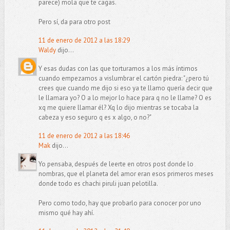
parece) mola que te cagas.
Pero sí, da para otro post
11 de enero de 2012 a las 18:29
Waldy
dijo...
Y esas dudas con las que torturamos a los más íntimos
cuando empezamos a vislumbrar el cartón piedra: "¿pero tú
crees que cuando me dijo si eso ya te llamo quería decir que
le llamara yo? O a lo mejor lo hace para q no le llame? O es
xq me quiere llamar él? Xq lo dijo mientras se tocaba la
cabeza y eso seguro q es x algo, o no?"
11 de enero de 2012 a las 18:46
Mak
dijo...
Yo pensaba, después de leerte en otros post donde lo
nombras, que el planeta del amor eran esos primeros meses
donde todo es chachi piruli juan pelotilla.
Pero como todo, hay que probarlo para conocer por uno
mismo qué hay ahí.