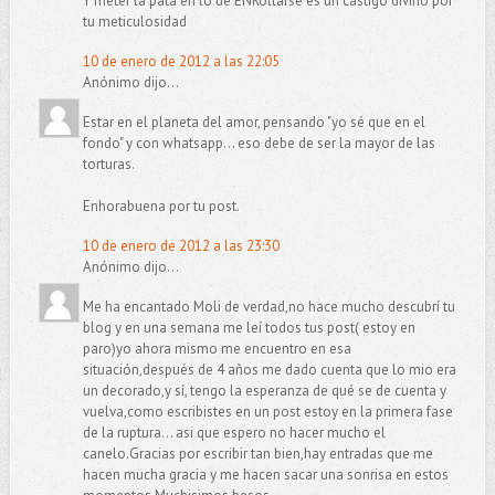
Y meter la pata en lo de ENRollarse es un castigo divino por
tu meticulosidad
10 de enero de 2012 a las 22:05
Anónimo dijo...
Estar en el planeta del amor, pensando "yo sé que en el
fondo" y con whatsapp... eso debe de ser la mayor de las
torturas.
Enhorabuena por tu post.
10 de enero de 2012 a las 23:30
Anónimo dijo...
Me ha encantado Moli de verdad,no hace mucho descubrí tu
blog y en una semana me leí todos tus post( estoy en
paro)yo ahora mismo me encuentro en esa
situación,después de 4 años me dado cuenta que lo mio era
un decorado,y sí, tengo la esperanza de qué se de cuenta y
vuelva,como escribistes en un post estoy en la primera fase
de la ruptura... asi que espero no hacer mucho el
canelo.Gracias por escribir tan bien,hay entradas que me
hacen mucha gracia y me hacen sacar una sonrisa en estos