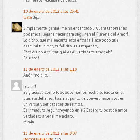
momentos.Muchisimos besos.
10 de enero de 2012 a las 23:41
Gata
dijo...
Simplemente, genial! Me ha encantado... Cuántas tonterías
podemos llegar a hacer para seguir en el Planeta del Amor!
Lo dicho, que me encanta esta entrada. Hace poco que
descubrí tu blog y te felicito, es estupendo,
Otro día no explicas qué es el verdadero amor, eh?
Saludos!
11 de enero de 2012 a las 1:18
Anónimo dijo...
Love it!
Es gracioso como toooodos hemos hecho el idiota en el
planeta del amor, hasta el punto de convertir este post en
universal y ser capaces de reírnos...
Es inmaduro seguir creyendo en el? Espero tu post de amor
verdadero a ver si me aclaro...
Mireia
11 de enero de 2012 a las 9:07
HombreRevenido
dijo...