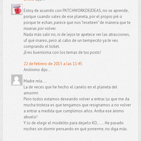
Estoy de acuerdo con PATCHWORKDEIDEAS, no se aprende,
porque cuando sales de ese planeta, por el propio pié o
porque te echan, parece que nos "reseteen" de manera que te
mueras por volver.
Nada más salir no, ni de lejos te apetece ver las atracciones,
uf qué mareo, pero al cabo de un tiempecito ya te ves
comprando el ticket.
¡Eres buenísima con los temas de tus posts!
22 de febrero de 2015 a las 11:45
Anónimo dijo...
Madre mía....
La de veces que he hecho el canelo en el planeta del
amorrrrr.
Pero todos estamos deseando volver a entrar. Lo que me da
mucha tristeza es que tengamos que resignarnos a no volver
a entrar a medida que cumplimos años. Arriba ese ánimo
abuelo!
Y lo de elegir el modelito para dejarlo KO,..... He pasado
noches sin dormir pensando en qué ponerme, no diga más.