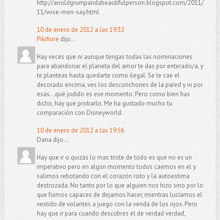
http://anoldgrumpandabeautifulperson.blogspot.com/2011/
11/wise-men-say.html
10 de enero de 2012 a las 19:32
Pikifiore
dijo...
Hay veces que ni aunque tengas todas las nominaciones
para abandonar el planeta del amor te das por enterado/a, y
te planteas hasta quedarte como ilegal. Se te cae el
decorado encima, ves los desconchones de la pared y ni por
esas...qué jodido es ese momento. Pero como bien has
dicho, hay que probarlo. Me ha gustado mucho tu
comparación con Disneyworld.
10 de enero de 2012 a las 19:56
Dana dijo...
Hay que ir o quizás lo mas triste de todo es que no es un
imperativo pero en algún momento todos caemos en el y
salimos rebotando con el corazón roto y la autoestima
destrozada. No tanto por lo que alguien nos hizo sino por lo
que fuimos capaces de dejarnos hacer, mientras lucíamos el
vestido de volantes a juego con la venda de los ojos. Pero
hay que ir para cuando descubres el de verdad verdad,