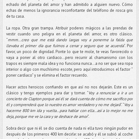
echado del planeta del amor y han admitido a alguien nuevo. Cómo
echas de menos la ignorancia reconfortante del teléfono de rosca gris
de tu casa.
La ropa. Otra gran trampa. Atribuir poderes mágicos a las prendas de
vestir cuando uno peligra en el planeta del amor, es otro clásico.
“
mmm...creo que me está dando largas voy a ponerme la falda que
llevaba el primer día que fuimos a cenar y seguro que se acuerda
”. Por
favor, un poco de dignidad. Ponte lo que te mole, te veas favorecido o
vaya a poner al otro cardiaco…pero recurrir al chamanismo con los
trapos es siempre mala idea y no funciona nunca…a no ser que sea ropa
interior o algo con muchísimo escote, pero aquí introducimos el factor “
poner cardiaco” y se elimina el factor recuerdo.
Hacer actos heroicos confiando en que así no nos dejarán. Este es un
clásico y tengo ejemplos para dar y tomar. “
Voy a renunciar a ir a un
concierto de Clapton porque así él se dará cuenta de cómo me sacrifico por
él y comprenderá que lo nuestro es amor verdadero y no me dejará
”. “
Voy a
hacerme 800 km ida y vuelta…para hablar con ella…así a lo mejor no me
deja, porque me ve la cara y se deshace de amor
”.
Sobra decir que ni él se dio cuenta de nada ni ella tuvo ningún pudor en
después de los primeros 400 km decirle: se acabó y él se subió al coche