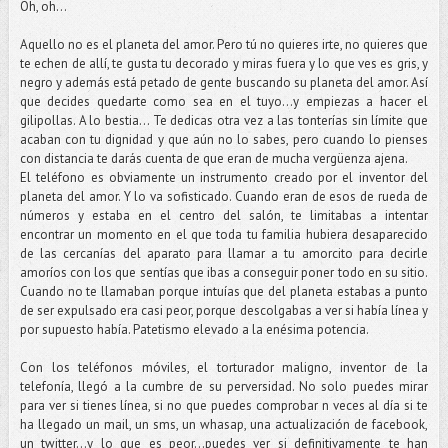
Oh, oh…
Aquello no es el planeta del amor. Pero tú no quieres irte, no quieres que
te echen de allí, te gusta tu decorado y miras fuera y lo que ves es gris, y
negro y además está petado de gente buscando su planeta del amor. Así
que decides quedarte como sea en el tuyo…y empiezas a hacer el
gilipollas. A lo bestia... Te dedicas otra vez a las tonterías sin límite que
acaban con tu dignidad y que aún no lo sabes, pero cuando lo pienses
con distancia te darás cuenta de que eran de mucha vergüenza ajena.
El teléfono es obviamente un instrumento creado por el inventor del
planeta del amor. Y lo va sofisticado. Cuando eran de esos de rueda de
números y estaba en el centro del salón, te limitabas a intentar
encontrar un momento en el que toda tu familia hubiera desaparecido
de las cercanías del aparato para llamar a tu amorcito para decirle
amoríos con los que sentías que ibas a conseguir poner todo en su sitio.
Cuando no te llamaban porque intuías que del planeta estabas a punto
de ser expulsado era casi peor, porque descolgabas a ver si había línea y
por supuesto había. Patetismo elevado a la enésima potencia.
Con los teléfonos móviles, el torturador maligno, inventor de la
telefonía, llegó a la cumbre de su perversidad. No solo puedes mirar
para ver si tienes línea, si no que puedes comprobar n veces al día si te
ha llegado un mail, un sms, un whasap, una actualización de facebook,
un twitter…y lo que es peor…puedes ver si definitivamente te han