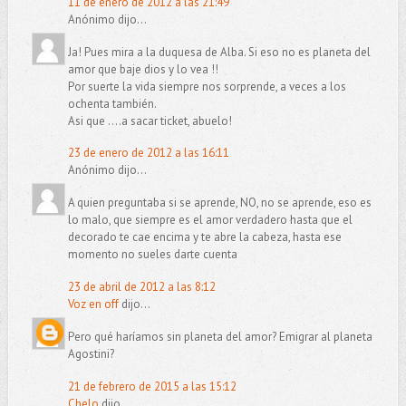
11 de enero de 2012 a las 21:49
Anónimo dijo...
Ja! Pues mira a la duquesa de Alba. Si eso no es planeta del
amor que baje dios y lo vea !!
Por suerte la vida siempre nos sorprende, a veces a los
ochenta también.
Asi que ....a sacar ticket, abuelo!
23 de enero de 2012 a las 16:11
Anónimo dijo...
A quien preguntaba si se aprende, NO, no se aprende, eso es
lo malo, que siempre es el amor verdadero hasta que el
decorado te cae encima y te abre la cabeza, hasta ese
momento no sueles darte cuenta
23 de abril de 2012 a las 8:12
Voz en off
dijo...
Pero qué haríamos sin planeta del amor? Emigrar al planeta
Agostini?
21 de febrero de 2015 a las 15:12
Chelo
dijo...