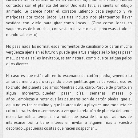
contactos con el planeta del amor. Uno está feliz, se siente un dibujo
animado, le parece notar el corazón latiendo cada segundo y ve
mariposas por todos lados. Las tías incluso nos planteamos llevar
vestidos con vuelo para girar como locas… (Girar como locas en
vaqueros es de borrachas, con vestido de vuelo es de princesas...todo el
mundo sabe esto).
No pasa nada. Es normal, esos momentos de cursilismo te darán mucha
vergüenza ajena en el futuro y puede que a tus amigos se lo hagas pasar
mal...pero es así, es inevitable, es tan natural como que te salgan pelos
o los dientes.
El caso es que estás allí en tu escenario de cartón piedra, viviendo tu
amor de mentira pero creyendo a pies juntillas que es de verdad, eso es
lo chulo del planeta del amor. Mientras dura, claro. Porque de pronto, en
algún momento…pueden pasar días, semanas, meses o
años...empiezas a notar que las palmeras son de cartón piedra, que el
agua no es tan cristalina y que la arena de la playa es una moqueta de
color tierra. Es decir…empiezas a ver que tu relación de planeta del amor
no es tan idílica…empiezas a notar que pasa de ti, o que además de
interesarse por ti tiene interés en invitar a alguien más a vuestro
decorado…pequeñas cositas que hacen sospechar…