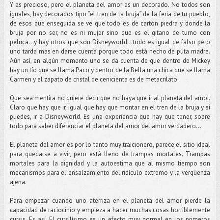
Y es precioso, pero el planeta del amor es un decorado. No todos son
iguales, hay decorados tipo “el tren de la bruja” de la feria de tu pueblo,
de esos que enseguida se ve que todo es de cartón piedra y donde la
bruja por no ser, no es ni mujer sino que es el gitano de turno con
peluca…y hay otros que son Disneyworld…todo es igual de falso pero
uno tarda más en darse cuenta porque todo está hecho de puta madre.
Aún así, en algún momento uno se da cuenta de que dentro de Mickey
hay un tío que se llama Paco y dentro de la Bella una chica que se llama
Carmen y el zapato de cristal de cenicienta es de metacrilato.
Que sea mentira no quiere decir que no haya que ir al planeta del amor.
Claro que hay que ir, igual que hay que montar en el tren de la bruja y si
puedes, ir a Disneyworld. Es una experiencia que hay que tener, sobre
todo para saber diferenciar el planeta del amor del amor verdadero...
El planeta del amor es por lo tanto muy traicionero, parece el sitio ideal
para quedarse a vivir, pero está lleno de trampas mortales. Trampas
mortales para la dignidad y la autoestima que al mismo tiempo son
mecanismos para el ensalzamiento del ridículo extremo y la vergüenza
ajena.
Para empezar cuando uno aterriza en el planeta del amor pierde la
capacidad de raciocinio y empieza a hacer muchas cosas horriblemente
cursis. Es así. El cursilísimo es un efecto muy normal en los primeros