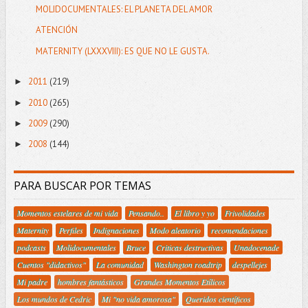
MOLIDOCUMENTALES: EL PLANETA DEL AMOR
ATENCIÓN
MATERNITY (LXXXVIII): ES QUE NO LE GUSTA.
2011
(219)
►
2010
(265)
►
2009
(290)
►
2008
(144)
►
PARA BUSCAR POR TEMAS
Momentos estelares de mi vida
Pensando..
El libro y yo
Frivolidades
Maternity
Perfiles
Indignaciones
Modo aleatorio
recomendaciones
podcasts
Molidocumentales
Bruce
Criticas destructivas
Unadocenade
Cuentos "didactivos"
La comunidad
Washington roadtrip
despellejes
Mi padre
hombres fantásticos
Grandes Momentos Etílicos
Los mundos de Cedric
Mi "no vida amorosa"
Queridos científicos