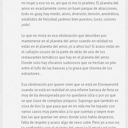
mi mujer y eso no es, así que ni me lo planteo. El planeta del
amor es exactamente como un buen parque de atracciones,
todo es guay, hay miedo, alivio, diversión, tensión, anedrálina,
estallidos de felicidad, jardines bien puestos, luces, colores
¡vida!
Lo que no mola es esa obstinación que describes por
mantenerse en el planeta del amor cuando en relidad no
estás en el planeta del amor, ¡ni a años luz! Si acaso estás en
el callejón oscuro de la parte de atrás de uno de los
restaurantes temáticos que hay en el planeta del amor.
Donde solo hay chicanos sudorosos que se hechan un pito
entre el tufo de las basuras y la grasa que chorrea de los
estractores...
Esa obstinación por querer creer que se está en Disneyworld
cuando se está en realidad en una infame barraca de feria es
muy de tía desesperada por no quedarse sóla o por yo qué
se que clase de complejo psíquico. Supongo que también es
cosa de tíos lo que pasa que en mi vida me he topado con
varios casos muy parecidos a lo que cuentas y siepre eran
tías las que querían ver amor donde solo había desprecio,
falta de respeto y acaso algo de sexo cutre. Pero yo a eso no
lo confundiría con el planeta del amor, lo llamaría relación