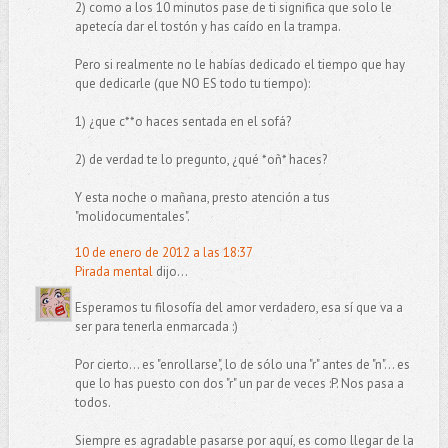
2) como a los 10 minutos pase de ti significa que solo le
apetecía dar el tostón y has caído en la trampa.
Pero si realmente no le habías dedicado el tiempo que hay
que dedicarle (que NO ES todo tu tiempo):
1) ¿que c**o haces sentada en el sofá?
2) de verdad te lo pregunto, ¿qué *oñ* haces?
Y esta noche o mañana, presto atención a tus
"molidocumentales".
10 de enero de 2012 a las 18:37
Pirada mental
dijo...
Esperamos tu filosofía del amor verdadero, esa sí que va a
ser para tenerla enmarcada :)
Por cierto... es "enrollarse", lo de sólo una "r" antes de "n"... es
que lo has puesto con dos "r" un par de veces :P. Nos pasa a
todos.
Siempre es agradable pasarse por aquí, es como llegar de la