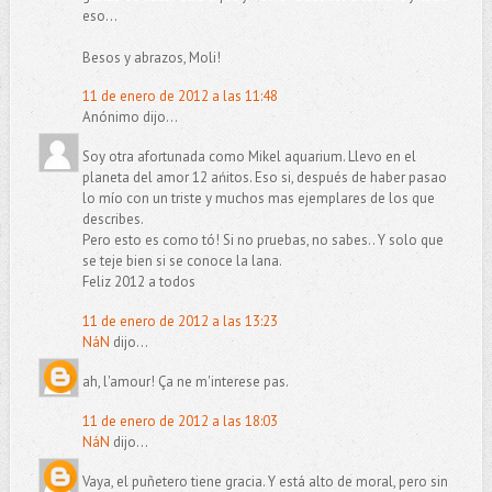
eso...
Besos y abrazos, Moli!
11 de enero de 2012 a las 11:48
Anónimo dijo...
Soy otra afortunada como Mikel aquarium. Llevo en el
planeta del amor 12 ańitos. Eso si, después de haber pasao
lo mío con un triste y muchos mas ejemplares de los que
describes.
Pero esto es como tó! Si no pruebas, no sabes.. Y solo que
se teje bien si se conoce la lana.
Feliz 2012 a todos
11 de enero de 2012 a las 13:23
NáN
dijo...
ah, l'amour! Ça ne m'interese pas.
11 de enero de 2012 a las 18:03
NáN
dijo...
Vaya, el puñetero tiene gracia. Y está alto de moral, pero sin