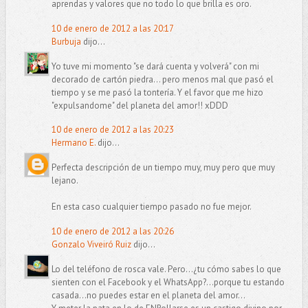
aprendas y valores que no todo lo que brilla es oro.
10 de enero de 2012 a las 20:17
Burbuja
dijo...
Yo tuve mi momento "se dará cuenta y volverá" con mi
decorado de cartón piedra... pero menos mal que pasó el
tiempo y se me pasó la tontería. Y el favor que me hizo
"expulsandome" del planeta del amor!! xDDD
10 de enero de 2012 a las 20:23
Hermano E.
dijo...
Perfecta descripción de un tiempo muy, muy pero que muy
lejano.
En esta caso cualquier tiempo pasado no fue mejor.
10 de enero de 2012 a las 20:26
Gonzalo Viveiró Ruiz
dijo...
Lo del teléfono de rosca vale. Pero...¿tu cómo sabes lo que
sienten con el Facebook y el WhatsApp?...porque tu estando
casada...no puedes estar en el planeta del amor...