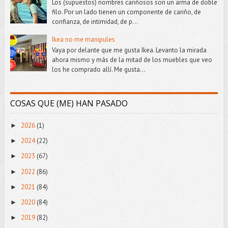
Los (supuestos) nombres cariñosos son un arma de doble
filo. Por un lado tienen un componente de cariño, de
confianza, de intimidad, de p...
Ikea no me manipules
Vaya por delante que me gusta Ikea. Levanto la mirada
ahora mismo y más de la mitad de los muebles que veo
los he comprado allí. Me gusta...
COSAS QUE (ME) HAN PASADO
2026
(1)
►
2024
(22)
►
2023
(67)
►
2022
(86)
►
2021
(84)
►
2020
(84)
►
2019
(82)
►