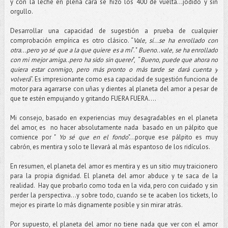
y con la leche en plena cara se hizo los 400 de vuelta...jodido y sin
orgullo.
Desarrollar una capacidad de sugestión a prueba de cualquier
comprobación empírica es otro clásico. “
Vale, sí...se ha enrollado con
otra...pero yo sé que a la que quiere es a mí
”. "
Bueno..vale, se ha enrollado
con mi mejor amiga..pero ha sido sin querer
", “
Bueno, puede que ahora no
quiera estar conmigo, pero más pronto o más tarde se dará cuenta y
volverá
”. Es impresionante como esa capacidad de sugestión funciona de
motor para agarrarse con uñas y dientes al planeta del amor a pesar de
que te estén empujando y gritando FUERA FUERA….
Mi consejo, basado en experiencias muy desagradables en el planeta
del amor, es no hacer absolutamente nada basado en un pálpito que
comience por "
Yo sé que en el fondo
"...porque ese pálpito es muy
cabrón, es mentira y solo te llevará al más espantoso de los ridículos.
En resumen, el planeta del amor es mentira y es un sitio muy traicionero
para la propia dignidad. El planeta del amor abduce y te saca de la
realidad. Hay que probarlo como toda en la vida, pero con cuidado y sin
perder la perspectiva…y sobre todo, cuando se te acaben los tickets, lo
mejor es pirarte lo más dignamente posible y sin mirar atrás.
Por supuesto, el planeta del amor no tiene nada que ver con el amor