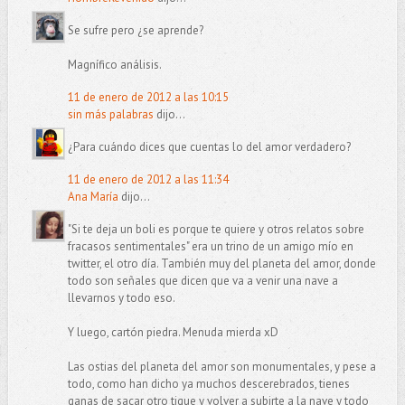
Se sufre pero ¿se aprende?
Magnífico análisis.
11 de enero de 2012 a las 10:15
sin más palabras
dijo...
¿Para cuándo dices que cuentas lo del amor verdadero?
11 de enero de 2012 a las 11:34
Ana María
dijo...
"Si te deja un boli es porque te quiere y otros relatos sobre
fracasos sentimentales" era un trino de un amigo mío en
twitter, el otro día. También muy del planeta del amor, donde
todo son señales que dicen que va a venir una nave a
llevarnos y todo eso.
Y luego, cartón piedra. Menuda mierda xD
Las ostias del planeta del amor son monumentales, y pese a
todo, como han dicho ya muchos descerebrados, tienes
ganas de sacar otro tique y volver a subirte a la nave y todo