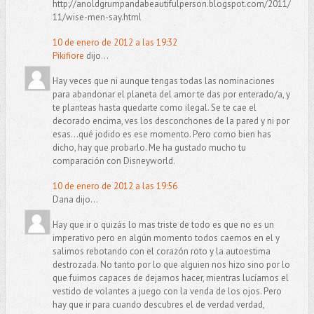
http://anoldgrumpandabeautifulperson.blogspot.com/2011/
11/wise-men-say.html
10 de enero de 2012 a las 19:32
Pikifiore
dijo...
Hay veces que ni aunque tengas todas las nominaciones
para abandonar el planeta del amor te das por enterado/a, y
te planteas hasta quedarte como ilegal. Se te cae el
decorado encima, ves los desconchones de la pared y ni por
esas...qué jodido es ese momento. Pero como bien has
dicho, hay que probarlo. Me ha gustado mucho tu
comparación con Disneyworld.
10 de enero de 2012 a las 19:56
Dana dijo...
Hay que ir o quizás lo mas triste de todo es que no es un
imperativo pero en algún momento todos caemos en el y
salimos rebotando con el corazón roto y la autoestima
destrozada. No tanto por lo que alguien nos hizo sino por lo
que fuimos capaces de dejarnos hacer, mientras lucíamos el
vestido de volantes a juego con la venda de los ojos. Pero
hay que ir para cuando descubres el de verdad verdad,