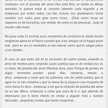
contactos con el planeta del amor. Uno está feliz, se siente un dibujo
animado, le parece notar el corazón latiendo cada segundo y ve
mariposas por todos lados. Las tías incluso nos planteamos llevar
vestidos con vuelo para girar como locas… (Girar como locas en
vaqueros es de borrachas, con vestido de vuelo es de princesas...todo el
mundo sabe esto).
No pasa nada. Es normal, esos momentos de cursilismo te darán mucha
vergüenza ajena en el futuro y puede que a tus amigos se lo hagas pasar
mal...pero es así, es inevitable, es tan natural como que te salgan pelos
o los dientes.
El caso es que estás allí en tu escenario de cartón piedra, viviendo tu
amor de mentira pero creyendo a pies juntillas que es de verdad, eso es
lo chulo del planeta del amor. Mientras dura, claro. Porque de pronto, en
algún momento…pueden pasar días, semanas, meses o
años...empiezas a notar que las palmeras son de cartón piedra, que el
agua no es tan cristalina y que la arena de la playa es una moqueta de
color tierra. Es decir…empiezas a ver que tu relación de planeta del amor
no es tan idílica…empiezas a notar que pasa de ti, o que además de
interesarse por ti tiene interés en invitar a alguien más a vuestro
decorado…pequeñas cositas que hacen sospechar…