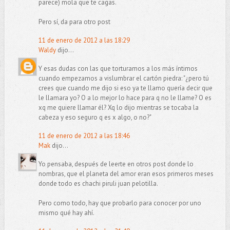
parece) mola que te cagas.
Pero sí, da para otro post
11 de enero de 2012 a las 18:29
Waldy
dijo...
Y esas dudas con las que torturamos a los más íntimos
cuando empezamos a vislumbrar el cartón piedra: "¿pero tú
crees que cuando me dijo si eso ya te llamo quería decir que
le llamara yo? O a lo mejor lo hace para q no le llame? O es
xq me quiere llamar él? Xq lo dijo mientras se tocaba la
cabeza y eso seguro q es x algo, o no?"
11 de enero de 2012 a las 18:46
Mak
dijo...
Yo pensaba, después de leerte en otros post donde lo
nombras, que el planeta del amor eran esos primeros meses
donde todo es chachi piruli juan pelotilla.
Pero como todo, hay que probarlo para conocer por uno
mismo qué hay ahí.