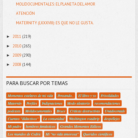
MOLIDOCUMENTALES: EL PLANETA DEL AMOR
ATENCIÓN
MATERNITY (LXXXVIII): ES QUE NO LE GUSTA.
2011
(219)
►
2010
(265)
►
2009
(290)
►
2008
(144)
►
PARA BUSCAR POR TEMAS
Momentos estelares de mi vida
Pensando..
El libro y yo
Frivolidades
Maternity
Perfiles
Indignaciones
Modo aleatorio
recomendaciones
podcasts
Molidocumentales
Bruce
Criticas destructivas
Unadocenade
Cuentos "didactivos"
La comunidad
Washington roadtrip
despellejes
Mi padre
hombres fantásticos
Grandes Momentos Etílicos
Los mundos de Cedric
Mi "no vida amorosa"
Queridos científicos