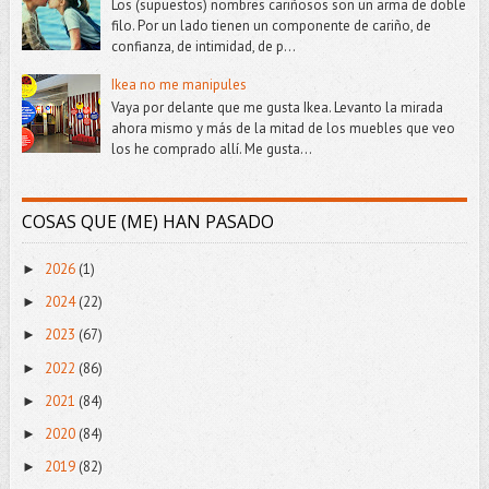
Los (supuestos) nombres cariñosos son un arma de doble
filo. Por un lado tienen un componente de cariño, de
confianza, de intimidad, de p...
Ikea no me manipules
Vaya por delante que me gusta Ikea. Levanto la mirada
ahora mismo y más de la mitad de los muebles que veo
los he comprado allí. Me gusta...
COSAS QUE (ME) HAN PASADO
2026
(1)
►
2024
(22)
►
2023
(67)
►
2022
(86)
►
2021
(84)
►
2020
(84)
►
2019
(82)
►