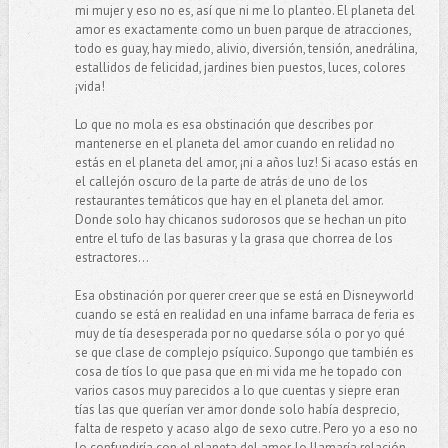
mi mujer y eso no es, así que ni me lo planteo. El planeta del
amor es exactamente como un buen parque de atracciones,
todo es guay, hay miedo, alivio, diversión, tensión, anedrálina,
estallidos de felicidad, jardines bien puestos, luces, colores
¡vida!
Lo que no mola es esa obstinación que describes por
mantenerse en el planeta del amor cuando en relidad no
estás en el planeta del amor, ¡ni a años luz! Si acaso estás en
el callejón oscuro de la parte de atrás de uno de los
restaurantes temáticos que hay en el planeta del amor.
Donde solo hay chicanos sudorosos que se hechan un pito
entre el tufo de las basuras y la grasa que chorrea de los
estractores...
Esa obstinación por querer creer que se está en Disneyworld
cuando se está en realidad en una infame barraca de feria es
muy de tía desesperada por no quedarse sóla o por yo qué
se que clase de complejo psíquico. Supongo que también es
cosa de tíos lo que pasa que en mi vida me he topado con
varios casos muy parecidos a lo que cuentas y siepre eran
tías las que querían ver amor donde solo había desprecio,
falta de respeto y acaso algo de sexo cutre. Pero yo a eso no
lo confundiría con el planeta del amor, lo llamaría relación