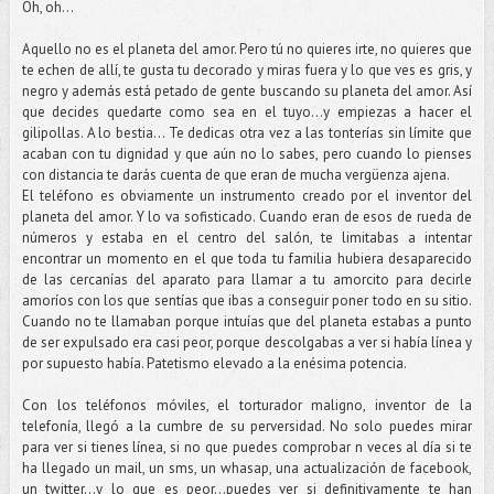
Oh, oh…
Aquello no es el planeta del amor. Pero tú no quieres irte, no quieres que
te echen de allí, te gusta tu decorado y miras fuera y lo que ves es gris, y
negro y además está petado de gente buscando su planeta del amor. Así
que decides quedarte como sea en el tuyo…y empiezas a hacer el
gilipollas. A lo bestia... Te dedicas otra vez a las tonterías sin límite que
acaban con tu dignidad y que aún no lo sabes, pero cuando lo pienses
con distancia te darás cuenta de que eran de mucha vergüenza ajena.
El teléfono es obviamente un instrumento creado por el inventor del
planeta del amor. Y lo va sofisticado. Cuando eran de esos de rueda de
números y estaba en el centro del salón, te limitabas a intentar
encontrar un momento en el que toda tu familia hubiera desaparecido
de las cercanías del aparato para llamar a tu amorcito para decirle
amoríos con los que sentías que ibas a conseguir poner todo en su sitio.
Cuando no te llamaban porque intuías que del planeta estabas a punto
de ser expulsado era casi peor, porque descolgabas a ver si había línea y
por supuesto había. Patetismo elevado a la enésima potencia.
Con los teléfonos móviles, el torturador maligno, inventor de la
telefonía, llegó a la cumbre de su perversidad. No solo puedes mirar
para ver si tienes línea, si no que puedes comprobar n veces al día si te
ha llegado un mail, un sms, un whasap, una actualización de facebook,
un twitter…y lo que es peor…puedes ver si definitivamente te han