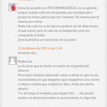
Estoy de acuerdo con PATCHWORKDEIDEAS, no se aprende,
porque cuando sales de ese planeta, por el propio pié o
porque te echan, parece que nos "reseteen" de manera que te
mueras por volver.
Nada más salir no, ni de lejos te apetece ver las atracciones,
uf qué mareo, pero al cabo de un tiempecito ya te ves
comprando el ticket.
¡Eres buenísima con los temas de tus posts!
22 de febrero de 2015 a las 11:45
Anónimo dijo...
Madre mía....
La de veces que he hecho el canelo en el planeta del
amorrrrr.
Pero todos estamos deseando volver a entrar. Lo que me da
mucha tristeza es que tengamos que resignarnos a no volver
a entrar a medida que cumplimos años. Arriba ese ánimo
abuelo!
Y lo de elegir el modelito para dejarlo KO,..... He pasado
noches sin dormir pensando en qué ponerme, no diga más.