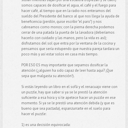
somos capaces de dosificar el agua, el café y el fuego para
hacer café, al tiempo que en la radio nos enteramos del
sueldo del Presidente del banco al que nos llega la ayuda de
beneficencia (perdón, quise escribir "el paro") y nos
cabreamos como monos; con la pierna derecha podemos
cerrar de una patada la puerta de la lavadora (deberíamos
hacerlo con cuidado y las manos, pero la vida es así);
disfrutamos del sol que entra por la ventana de la cocina y
pensamos que sería estupendo que nuestra pareja tardara un
poco más y así estar solos en casa más tiempo.
POR ESO ES muy importante que sepamos dosificar la
atención (¿alguien ha sido capaz de leer hasta aquí? ¡Que
sepa que malgasta su atención!).
Si estás leyendo un libro en el sofá y el renacuajo viene con
un puzzle, hay que saber si ya se le prestó la atención
suficiente a esa hora y si te apetece hacer un puzzle en ese
momento. Si ya se le prestó una atención debida (y que es
bueno que sea pactada), espanzurrarte en el suelo para
hacer el puzzle:
1) es una decisión equivocada: