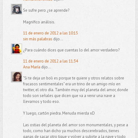
Se sufre pero ¿se aprende?
Magnífico análisis.
11 de enero de 2012 a las 10:15
sin más palabras
dijo...
¿Para cuándo dices que cuentas lo del amor verdadero?
11 de enero de 2012 a las 11:34
Ana María
dijo...
"Si te deja un boli es porque te quiere y otros relatos sobre
fracasos sentimentales" era un trino de un amigo mío en
twitter, el otro día. También muy del planeta del amor, donde
todo son señales que dicen que va a venir una nave a
llevarnos y todo eso.
Y luego, cartón piedra. Menuda mierda xD
Las ostias del planeta del amor son monumentales, y pese a
todo, como han dicho ya muchos descerebrados, tienes
ganas de sacar otro tique y volver a subirte a la nave y todo