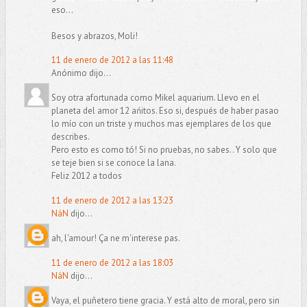
eso...
Besos y abrazos, Moli!
11 de enero de 2012 a las 11:48
Anónimo dijo...
Soy otra afortunada como Mikel aquarium. Llevo en el
planeta del amor 12 ańitos. Eso si, después de haber pasao
lo mío con un triste y muchos mas ejemplares de los que
describes.
Pero esto es como tó! Si no pruebas, no sabes.. Y solo que
se teje bien si se conoce la lana.
Feliz 2012 a todos
11 de enero de 2012 a las 13:23
NáN
dijo...
ah, l'amour! Ça ne m'interese pas.
11 de enero de 2012 a las 18:03
NáN
dijo...
Vaya, el puñetero tiene gracia. Y está alto de moral, pero sin