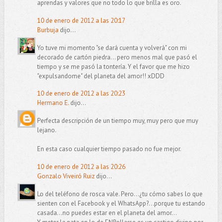
aprendas y valores que no todo lo que brilla es oro.
10 de enero de 2012 a las 20:17
Burbuja
dijo...
Yo tuve mi momento "se dará cuenta y volverá" con mi
decorado de cartón piedra... pero menos mal que pasó el
tiempo y se me pasó la tontería. Y el favor que me hizo
"expulsandome" del planeta del amor!! xDDD
10 de enero de 2012 a las 20:23
Hermano E.
dijo...
Perfecta descripción de un tiempo muy, muy pero que muy
lejano.
En esta caso cualquier tiempo pasado no fue mejor.
10 de enero de 2012 a las 20:26
Gonzalo Viveiró Ruiz
dijo...
Lo del teléfono de rosca vale. Pero...¿tu cómo sabes lo que
sienten con el Facebook y el WhatsApp?...porque tu estando
casada...no puedes estar en el planeta del amor...