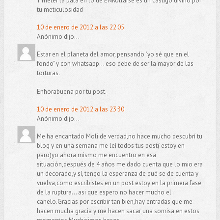
Y meter la pata en lo de ENRollarse es un castigo divino por
tu meticulosidad
10 de enero de 2012 a las 22:05
Anónimo dijo...
Estar en el planeta del amor, pensando "yo sé que en el
fondo" y con whatsapp... eso debe de ser la mayor de las
torturas.
Enhorabuena por tu post.
10 de enero de 2012 a las 23:30
Anónimo dijo...
Me ha encantado Moli de verdad,no hace mucho descubrí tu
blog y en una semana me leí todos tus post( estoy en
paro)yo ahora mismo me encuentro en esa
situación,después de 4 años me dado cuenta que lo mio era
un decorado,y sí, tengo la esperanza de qué se de cuenta y
vuelva,como escribistes en un post estoy en la primera fase
de la ruptura... asi que espero no hacer mucho el
canelo.Gracias por escribir tan bien,hay entradas que me
hacen mucha gracia y me hacen sacar una sonrisa en estos