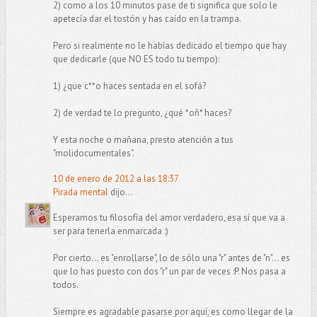
2) como a los 10 minutos pase de ti significa que solo le
apetecía dar el tostón y has caído en la trampa.
Pero si realmente no le habías dedicado el tiempo que hay
que dedicarle (que NO ES todo tu tiempo):
1) ¿que c**o haces sentada en el sofá?
2) de verdad te lo pregunto, ¿qué *oñ* haces?
Y esta noche o mañana, presto atención a tus
"molidocumentales".
10 de enero de 2012 a las 18:37
Pirada mental
dijo...
Esperamos tu filosofía del amor verdadero, esa sí que va a
ser para tenerla enmarcada :)
Por cierto... es "enrollarse", lo de sólo una "r" antes de "n"... es
que lo has puesto con dos "r" un par de veces :P. Nos pasa a
todos.
Siempre es agradable pasarse por aquí, es como llegar de la