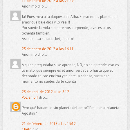
11 de enero de 2012 a las 21:49
Anónimo dijo...
Ja! Pues mira a la duquesa de Alba. Si eso no es planeta del
amor que baje dios y lo vea !!
Por suerte la vida siempre nos sorprende, a veces a los
ochenta también.
Asi que ....a sacar ticket, abuelo!
23 de enero de 2012 a las 16:11
Anónimo dijo...
A quien preguntaba si se aprende, NO, no se aprende, eso es
lo malo, que siempre es el amor verdadero hasta que el
decorado te cae encima y te abre la cabeza, hasta ese
momento no sueles darte cuenta
23 de abril de 2012 a las 8:12
Voz en off
dijo...
Pero qué haríamos sin planeta del amor? Emigrar al planeta
Agostini?
21 de febrero de 2015 a las 15:12
Chelo
dijo...