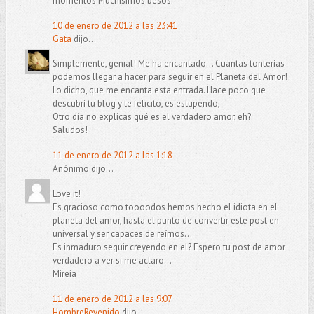
momentos.Muchisimos besos.
10 de enero de 2012 a las 23:41
Gata
dijo...
Simplemente, genial! Me ha encantado... Cuántas tonterías
podemos llegar a hacer para seguir en el Planeta del Amor!
Lo dicho, que me encanta esta entrada. Hace poco que
descubrí tu blog y te felicito, es estupendo,
Otro día no explicas qué es el verdadero amor, eh?
Saludos!
11 de enero de 2012 a las 1:18
Anónimo dijo...
Love it!
Es gracioso como toooodos hemos hecho el idiota en el
planeta del amor, hasta el punto de convertir este post en
universal y ser capaces de reírnos...
Es inmaduro seguir creyendo en el? Espero tu post de amor
verdadero a ver si me aclaro...
Mireia
11 de enero de 2012 a las 9:07
HombreRevenido
dijo...