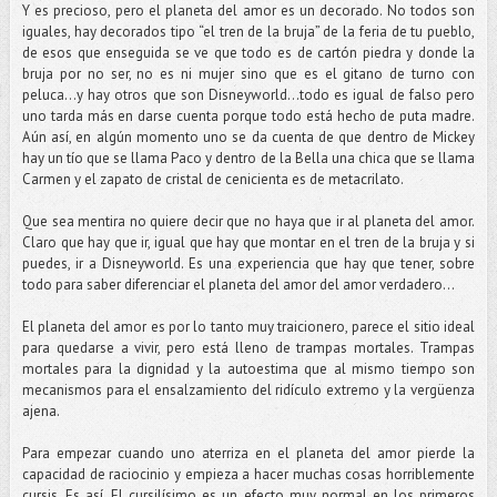
Y es precioso, pero el planeta del amor es un decorado. No todos son
iguales, hay decorados tipo “el tren de la bruja” de la feria de tu pueblo,
de esos que enseguida se ve que todo es de cartón piedra y donde la
bruja por no ser, no es ni mujer sino que es el gitano de turno con
peluca…y hay otros que son Disneyworld…todo es igual de falso pero
uno tarda más en darse cuenta porque todo está hecho de puta madre.
Aún así, en algún momento uno se da cuenta de que dentro de Mickey
hay un tío que se llama Paco y dentro de la Bella una chica que se llama
Carmen y el zapato de cristal de cenicienta es de metacrilato.
Que sea mentira no quiere decir que no haya que ir al planeta del amor.
Claro que hay que ir, igual que hay que montar en el tren de la bruja y si
puedes, ir a Disneyworld. Es una experiencia que hay que tener, sobre
todo para saber diferenciar el planeta del amor del amor verdadero...
El planeta del amor es por lo tanto muy traicionero, parece el sitio ideal
para quedarse a vivir, pero está lleno de trampas mortales. Trampas
mortales para la dignidad y la autoestima que al mismo tiempo son
mecanismos para el ensalzamiento del ridículo extremo y la vergüenza
ajena.
Para empezar cuando uno aterriza en el planeta del amor pierde la
capacidad de raciocinio y empieza a hacer muchas cosas horriblemente
cursis. Es así. El cursilísimo es un efecto muy normal en los primeros