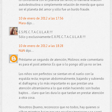
autodestructiva o simplemente relación de mierda que quiso
ser el planeta del amor y sólo fue un burdo fraude.
10 de enero de 2012 a las 17:56
Mara
dijo...
E.S.P.E.C.T.A.C.U.L.A.R.!!!
Sólo y exclusivamente E.X.P.E.C.T.A.C.U.L.A.R.!!!
10 de enero de 2012 a las 18:28
NáN
dijo...
Préstame un segundo de atención, Molinos: este comentario
es para el post anterior. Es que si lo pongo allí ya no se lee.
Los niños son perfectos: se sientan en el suelo con la
espalda recta; respiran abdominalmente, bajando y subiendo
el diafragma; y lo más importante es que prestan una
atención ultramáxima a lo que están haciendo: son budas
bajitos... claro que les dura lo que tardan en prestar atención
a otra cosa.
Nosotros (bueno, reconozco que no todos, hay quienes si
silban mientras bajan por una escalera tropiezan y se caen)