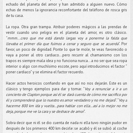
echado del planeta del amor y han admitido a alguien nuevo. Cómo
echas de menos la ignorancia reconfortante del teléfono de rosca gris
de tu casa.
La ropa. Otra gran trampa. Atribuir poderes mágicos a las prendas de
vestir cuando uno peligra en el planeta del amor, es otro clásico.
“
mmm...creo que me está dando largas voy a ponerme la falda que
llevaba el primer día que fuimos a cenar y seguro que se acuerda
”. Por
favor, un poco de dignidad. Ponte lo que te mole, te veas favorecido o
vaya a poner al otro cardiaco…pero recurrir al chamanismo con los
trapos es siempre mala idea y no funciona nunca…a no ser que sea ropa
interior o algo con muchísimo escote, pero aquí introducimos el factor “
poner cardiaco” y se elimina el factor recuerdo.
Hacer actos heroicos confiando en que así no nos dejarán. Este es un
clásico y tengo ejemplos para dar y tomar. “
Voy a renunciar a ir a un
concierto de Clapton porque así él se dará cuenta de cómo me sacrifico por
él y comprenderá que lo nuestro es amor verdadero y no me dejará
”. “
Voy a
hacerme 800 km ida y vuelta…para hablar con ella…así a lo mejor no me
deja, porque me ve la cara y se deshace de amor
”.
Sobra decir que ni él se dio cuenta de nada ni ella tuvo ningún pudor en
después de los primeros 400 km decirle: se acabó y él se subió al coche