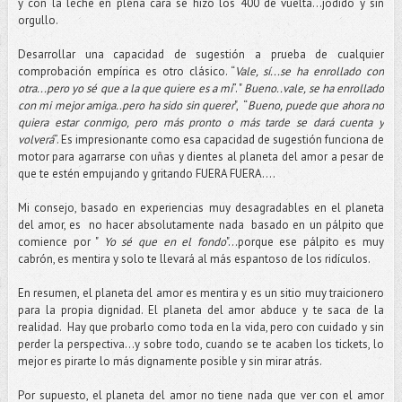
y con la leche en plena cara se hizo los 400 de vuelta...jodido y sin
orgullo.
Desarrollar una capacidad de sugestión a prueba de cualquier
comprobación empírica es otro clásico. “
Vale, sí...se ha enrollado con
otra...pero yo sé que a la que quiere es a mí
”. "
Bueno..vale, se ha enrollado
con mi mejor amiga..pero ha sido sin querer
", “
Bueno, puede que ahora no
quiera estar conmigo, pero más pronto o más tarde se dará cuenta y
volverá
”. Es impresionante como esa capacidad de sugestión funciona de
motor para agarrarse con uñas y dientes al planeta del amor a pesar de
que te estén empujando y gritando FUERA FUERA….
Mi consejo, basado en experiencias muy desagradables en el planeta
del amor, es no hacer absolutamente nada basado en un pálpito que
comience por "
Yo sé que en el fondo
"...porque ese pálpito es muy
cabrón, es mentira y solo te llevará al más espantoso de los ridículos.
En resumen, el planeta del amor es mentira y es un sitio muy traicionero
para la propia dignidad. El planeta del amor abduce y te saca de la
realidad. Hay que probarlo como toda en la vida, pero con cuidado y sin
perder la perspectiva…y sobre todo, cuando se te acaben los tickets, lo
mejor es pirarte lo más dignamente posible y sin mirar atrás.
Por supuesto, el planeta del amor no tiene nada que ver con el amor