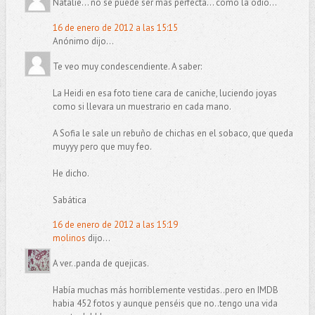
Natalie... no se puede ser más perfecta... como la odio...
16 de enero de 2012 a las 15:15
Anónimo dijo...
Te veo muy condescendiente. A saber:
La Heidi en esa foto tiene cara de caniche, luciendo joyas
como si llevara un muestrario en cada mano.
A Sofia le sale un rebuño de chichas en el sobaco, que queda
muyyy pero que muy feo.
He dicho.
Sabática
16 de enero de 2012 a las 15:19
molinos
dijo...
A ver..panda de quejicas.
Había muchas más horriblemente vestidas..pero en IMDB
habia 452 fotos y aunque penséis que no..tengo una vida