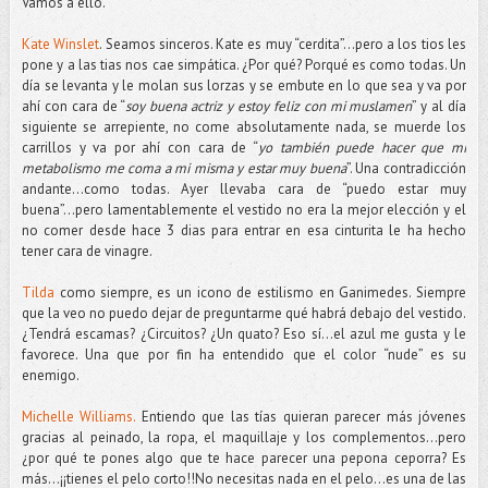
Vamos a ello.
Kate Winslet
. Seamos sinceros. Kate es muy “cerdita”...pero a los tios les
pone y a las tias nos cae simpática. ¿Por qué? Porqué es como todas. Un
día se levanta y le molan sus lorzas y se embute en lo que sea y va por
ahí con cara de “
soy buena actriz y estoy feliz con mi muslamen
” y al día
siguiente se arrepiente, no come absolutamente nada, se muerde los
carrillos y va por ahí con cara de “
yo también puede hacer que mi
metabolismo me coma a mi misma y estar muy buena
”. Una contradicción
andante...como todas. Ayer llevaba cara de “puedo estar muy
buena”...pero lamentablemente el vestido no era la mejor elección y el
no comer desde hace 3 dias para entrar en esa cinturita le ha hecho
tener cara de vinagre.
Tilda
como siempre, es un icono de estilismo en Ganimedes. Siempre
que la veo no puedo dejar de preguntarme qué habrá debajo del vestido.
¿Tendrá escamas? ¿Circuitos? ¿Un quato? Eso sí...el azul me gusta y le
favorece. Una que por fin ha entendido que el color “nude” es su
enemigo.
Michelle Williams.
Entiendo que las tías quieran parecer más jóvenes
gracias al peinado, la ropa, el maquillaje y los complementos...pero
¿por qué te pones algo que te hace parecer una pepona ceporra? Es
más...¡¡tienes el pelo corto!!No necesitas nada en el pelo...es una de las