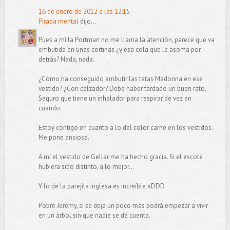
16 de enero de 2012 a las 12:15
Pirada mental
dijo...
Pues a mí la Portman no me llama la atención, parece que va
embutida en unas cortinas ¿y esa cola que le asoma por
detrás? Nada, nada.
¿Cómo ha conseguido embutir las tetas Madonna en ese
vestido? ¿Con calzador? Debe haber tardado un buen rato.
Seguro que tiene un inhalador para respirar de vez en
cuando.
Estoy contigo en cuanto a lo del color carne en los vestidos.
Me pone ansiosa.
A mí el vestido de Gellar me ha hecho gracia. Si el escote
hubiera sido distinto, a lo mejor...
Y lo de la parejita inglesa es increíble xDDD
Pobre Jeremy, si se deja un poco más podrá empezar a vivir
en un árbol sin que nadie se dé cuenta.