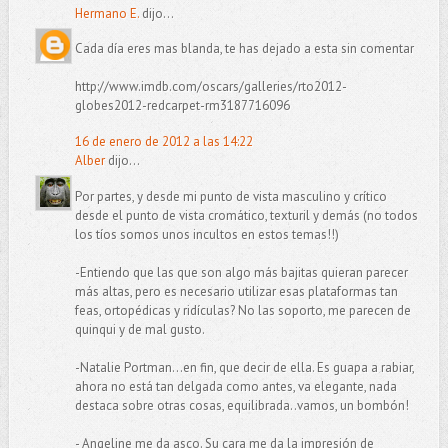
Hermano E.
dijo...
Cada día eres mas blanda, te has dejado a esta sin comentar
http://www.imdb.com/oscars/galleries/rto2012-
globes2012-redcarpet-rm3187716096
16 de enero de 2012 a las 14:22
Alber
dijo...
Por partes, y desde mi punto de vista masculino y crítico
desde el punto de vista cromático, texturil y demás (no todos
los tíos somos unos incultos en estos temas!!)
-Entiendo que las que son algo más bajitas quieran parecer
más altas, pero es necesario utilizar esas plataformas tan
feas, ortopédicas y ridículas? No las soporto, me parecen de
quinqui y de mal gusto.
-Natalie Portman...en fin, que decir de ella. Es guapa a rabiar,
ahora no está tan delgada como antes, va elegante, nada
destaca sobre otras cosas, equilibrada..vamos, un bombón!
- Angeline me da asco. Su cara me da la impresión de