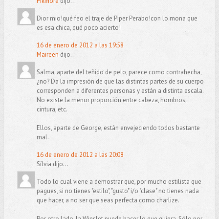
Pikifiore
dijo...
Dior mio!qué feo el traje de Piper Perabo!con lo mona que
es esa chica, qué poco acierto!
16 de enero de 2012 a las 19:58
Maireen
dijo...
Salma, aparte del teñido de pelo, parece como contrahecha,
¿no? Da la impresión de que las distintas partes de su cuerpo
corresponden a diferentes personas y están a distinta escala.
No existe la menor proporción entre cabeza, hombros,
cintura, etc.
Ellos, aparte de George, están envejeciendo todos bastante
mal.
16 de enero de 2012 a las 20:08
Sílvia dijo...
Todo lo cual viene a demostrar que, por mucho estilista que
pagues, si no tienes "estilo", "gusto" i/o "clase" no tienes nada
que hacer, a no ser que seas perfecta como charlize.
Por otro lado, la Winslet puede hacer lo que quiera. Sólo por