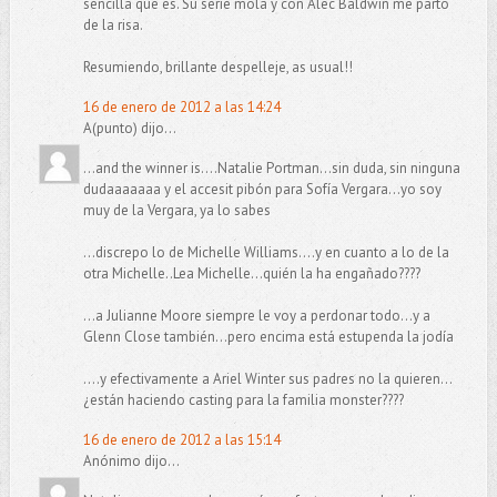
sencilla que es. Su serie mola y con Alec Baldwin me parto
de la risa.
Resumiendo, brillante despelleje, as usual!!
16 de enero de 2012 a las 14:24
A(punto) dijo...
...and the winner is....Natalie Portman...sin duda, sin ninguna
dudaaaaaaa y el accesit pibón para Sofía Vergara...yo soy
muy de la Vergara, ya lo sabes
...discrepo lo de Michelle Williams....y en cuanto a lo de la
otra Michelle..Lea Michelle...quién la ha engañado????
...a Julianne Moore siempre le voy a perdonar todo...y a
Glenn Close también...pero encima está estupenda la jodía
....y efectivamente a Ariel Winter sus padres no la quieren...
¿están haciendo casting para la familia monster????
16 de enero de 2012 a las 15:14
Anónimo dijo...