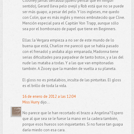
Clooney jamás defrauda (quiero pensar que en ningún
sentido), Gerard lleva pelo ovejil y Rob está que no se puede
ser más guapo, a pesar del pelo. Y los ingleses, me quedo
con Colin, que es más inglés y menos embrutecido que Clive.
Mención especial para el Capitán Von Trapp, aunque sólo
sea por el bombonazo de papel que tiene en Beginners.
Ellas: la Vergara empieza a no ser de este mundo de lo
buena que está, Charlize me pareció que se había pasado
con el frenadol y andaba algo empanada, Madonna tiene
serias dificultades para parpadear de tanto botox, y a las del
nude las mataba a todas. Y a las que van empitonadas
también. A Zooey que la manden de vuelta a su planeta.
El gloss no es pintalabios, inculta de las pinturitas. El gloss
es el brillo de toda la vida.
16 de enero de 2012 a las 12:04
Miss Hurry
dijo...
No parece que le han recortado el brazo a Angelina? Espero
que al que sea se le fuese la mano en la cadera también,
porque esos huesos son inquietantes. Si no fuese tan guapa
daría miedo con esa cara.