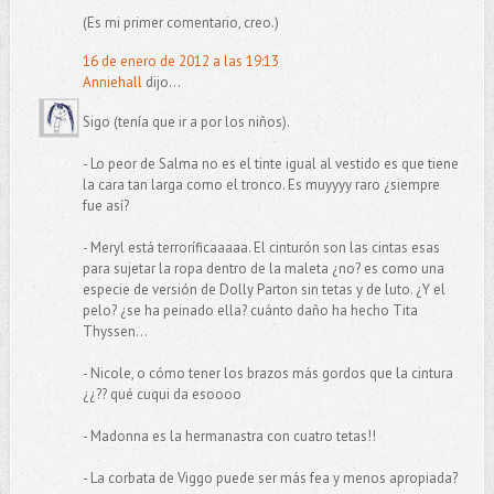
(Es mi primer comentario, creo.)
16 de enero de 2012 a las 19:13
Anniehall
dijo...
Sigo (tenía que ir a por los niños).
- Lo peor de Salma no es el tinte igual al vestido es que tiene
la cara tan larga como el tronco. Es muyyyy raro ¿siempre
fue así?
- Meryl está terroríficaaaaa. El cinturón son las cintas esas
para sujetar la ropa dentro de la maleta ¿no? es como una
especie de versión de Dolly Parton sin tetas y de luto. ¿Y el
pelo? ¿se ha peinado ella? cuánto daño ha hecho Tita
Thyssen...
- Nicole, o cómo tener los brazos más gordos que la cintura
¿¿?? qué cuqui da esoooo
- Madonna es la hermanastra con cuatro tetas!!
- La corbata de Viggo puede ser más fea y menos apropiada?