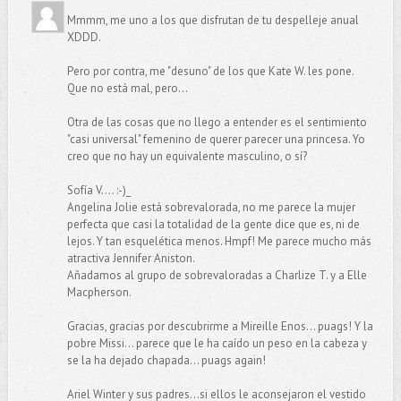
Mmmm, me uno a los que disfrutan de tu despelleje anual
XDDD.
Pero por contra, me "desuno" de los que Kate W. les pone.
Que no está mal, pero...
Otra de las cosas que no llego a entender es el sentimiento
"casi universal" femenino de querer parecer una princesa. Yo
creo que no hay un equivalente masculino, o sí?
Sofía V.... :-)_
Angelina Jolie está sobrevalorada, no me parece la mujer
perfecta que casi la totalidad de la gente dice que es, ni de
lejos. Y tan esquelética menos. Hmpf! Me parece mucho más
atractiva Jennifer Aniston.
Añadamos al grupo de sobrevaloradas a Charlize T. y a Elle
Macpherson.
Gracias, gracias por descubrirme a Mireille Enos... puags! Y la
pobre Missi... parece que le ha caído un peso en la cabeza y
se la ha dejado chapada... puags again!
Ariel Winter y sus padres...si ellos le aconsejaron el vestido