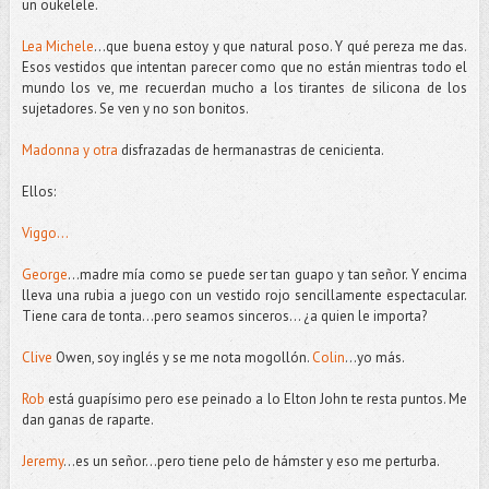
un oukelele.
Lea Michele
...que buena estoy y que natural poso. Y qué pereza me das.
Esos vestidos que intentan parecer como que no están mientras todo el
mundo los ve, me recuerdan mucho a los tirantes de silicona de los
sujetadores. Se ven y no son bonitos.
Madonna y otra
disfrazadas de hermanastras de cenicienta.
Ellos:
Viggo…
George
…madre mía como se puede ser tan guapo y tan señor. Y encima
lleva una rubia a juego con un vestido rojo sencillamente espectacular.
Tiene cara de tonta...pero seamos sinceros... ¿a quien le importa?
Clive
Owen, soy inglés y se me nota mogollón.
Colin
…yo más.
Rob
está guapísimo pero ese peinado a lo Elton John te resta puntos. Me
dan ganas de raparte.
Jeremy
…es un señor...pero tiene pelo de hámster y eso me perturba.