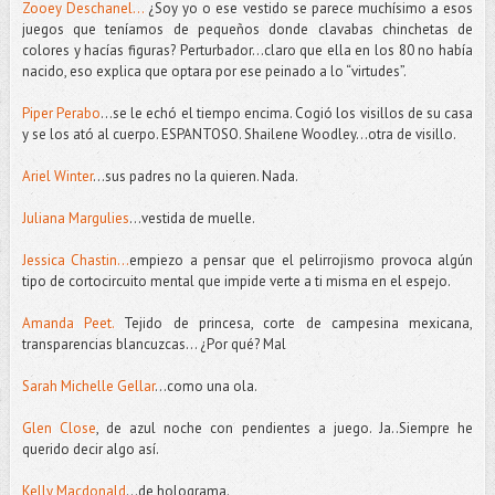
Zooey Deschanel...
¿Soy yo o ese vestido se parece muchísimo a esos
juegos que teníamos de pequeños donde clavabas chinchetas de
colores y hacías figuras? Perturbador…claro que ella en los 80 no había
nacido, eso explica que optara por ese peinado a lo “virtudes”.
Piper Perabo
…se le echó el tiempo encima. Cogió los visillos de su casa
y se los ató al cuerpo. ESPANTOSO. Shailene Woodley…otra de visillo.
Ariel Winter
…sus padres no la quieren. Nada.
Juliana Margulies
…vestida de muelle.
Jessica Chastin...
empiezo a pensar que el pelirrojismo provoca algún
tipo de cortocircuito mental que impide verte a ti misma en el espejo.
Amanda Peet.
Tejido de princesa, corte de campesina mexicana,
transparencias blancuzcas… ¿Por qué? Mal
Sarah Michelle Gellar
…como una ola.
Glen Close
, de azul noche con pendientes a juego. Ja..Siempre he
querido decir algo así.
Kelly Macdonald
...de holograma.