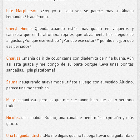
Elle Macpherson.
¿Soy yo o cada vez se parece más a Bibiana
Fernández? Flaquérrima.
Cheryl Hinnes
..Querida...cuando estás más guapa en vaqueros y
camiseta que en la alfombra roja es que obviamente has elegido de
angustia. ¿Por qué ese vestido? ¿Por qué ese color? Y por dios... ¿por qué
ese peinado??
Charlize
…manía de ir de color carne con diademita de niña buena. Aún
así está guapa y me pongo de su parte porque lleva unas bonitas
sandalias… ¡sin plataforma!
Salma
inaugurando nueva moda...tiñete a juego con el vestido. Alucino,
parece una monsterhigh.
Meryl
espantosa...pero es que me cae tannn bien que se lo perdono
todo.
Nicole...
de cariátide. Bueno, una cariátide tiene más expresión y más
gracia.
Una lánguida...triste
...No me digáis que no le pega llevar una guitarrita o