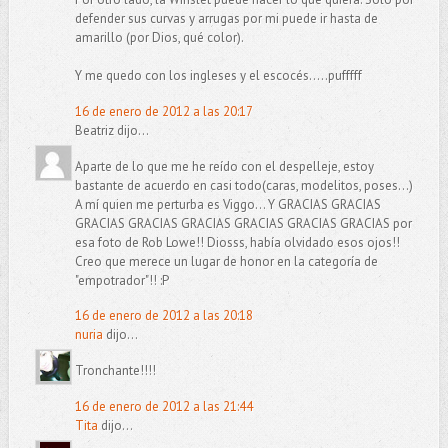
defender sus curvas y arrugas por mi puede ir hasta de
amarillo (por Dios, qué color).
Y me quedo con los ingleses y el escocés.....pufffff
16 de enero de 2012 a las 20:17
Beatriz dijo...
Aparte de lo que me he reído con el despelleje, estoy
bastante de acuerdo en casi todo(caras, modelitos, poses...)
A mí quien me perturba es Viggo... Y GRACIAS GRACIAS
GRACIAS GRACIAS GRACIAS GRACIAS GRACIAS GRACIAS por
esa foto de Rob Lowe!! Diosss, había olvidado esos ojos!!
Creo que merece un lugar de honor en la categoría de
"empotrador"!! :P
16 de enero de 2012 a las 20:18
nuria
dijo...
Tronchante!!!!
16 de enero de 2012 a las 21:44
Tita
dijo...