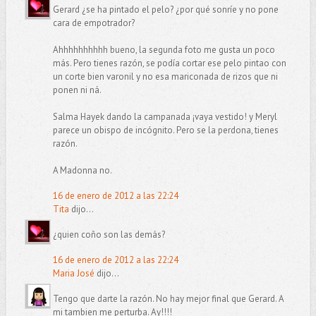
Gerard ¿se ha pintado el pelo? ¿por qué sonríe y no pone
cara de empotrador?
Ahhhhhhhhhh bueno, la segunda foto me gusta un poco
más. Pero tienes razón, se podía cortar ese pelo pintao con
un corte bien varonil y no esa mariconada de rizos que ni
ponen ni ná.
Salma Hayek dando la campanada ¡vaya vestido! y Meryl
parece un obispo de incógnito. Pero se la perdona, tienes
razón.
A Madonna no.
16 de enero de 2012 a las 22:24
Tita
dijo...
¿quien coño son las demás?
16 de enero de 2012 a las 22:24
Maria José
dijo...
Tengo que darte la razón. No hay mejor final que Gerard. A
mi tambien me perturba. Ay!!!!