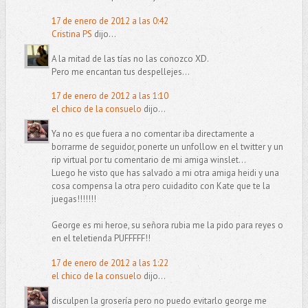
17 de enero de 2012 a las 0:42
Cristina PS
dijo...
A la mitad de las tías no las conozco XD.
Pero me encantan tus despellejes...
17 de enero de 2012 a las 1:10
el chico de la consuelo
dijo...
Ya no es que fuera a no comentar iba directamente a
borrarme de seguidor, ponerte un unfollow en el twitter y un
rip virtual por tu comentario de mi amiga winslet...
Luego he visto que has salvado a mi otra amiga heidi y una
cosa compensa la otra pero cuidadito con Kate que te la
juegas!!!!!!!
George es mi heroe, su señora rubia me la pido para reyes o
en el teletienda PUFFFFF!!
17 de enero de 2012 a las 1:22
el chico de la consuelo
dijo...
disculpen la grosería pero no puedo evitarlo george me