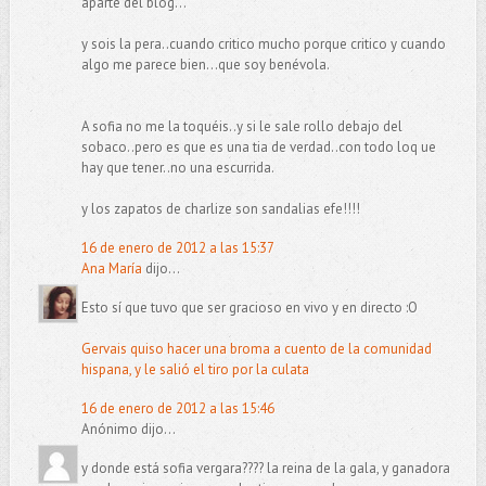
aparte del blog...
y sois la pera..cuando critico mucho porque critico y cuando
algo me parece bien...que soy benévola.
A sofia no me la toquéis..y si le sale rollo debajo del
sobaco..pero es que es una tia de verdad..con todo loq ue
hay que tener..no una escurrida.
y los zapatos de charlize son sandalias efe!!!!
16 de enero de 2012 a las 15:37
Ana María
dijo...
Esto sí que tuvo que ser gracioso en vivo y en directo :O
Gervais quiso hacer una broma a cuento de la comunidad
hispana, y le salió el tiro por la culata
16 de enero de 2012 a las 15:46
Anónimo dijo...
y donde está sofia vergara???? la reina de la gala, y ganadora