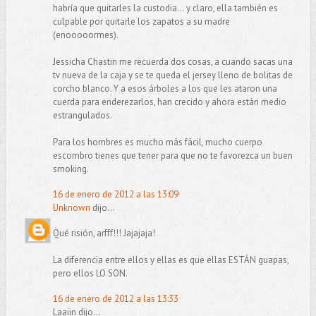
habría que quitarles la custodia... y claro, ella también es
culpable por quitarle los zapatos a su madre
(enooooormes).
Jessicha Chastin me recuerda dos cosas, a cuando sacas una
tv nueva de la caja y se te queda el jersey lleno de bolitas de
corcho blanco. Y a esos árboles a los que les ataron una
cuerda para enderezarlos, han crecido y ahora están medio
estrangulados.
Para los hombres es mucho más fácil, mucho cuerpo
escombro tienes que tener para que no te favorezca un buen
smoking.
16 de enero de 2012 a las 13:09
Unknown
dijo...
Qué risión, arfff!!! Jajajaja!
La diferencia entre ellos y ellas es que ellas ESTÁN guapas,
pero ellos LO SON.
16 de enero de 2012 a las 13:33
Laaiin dijo...