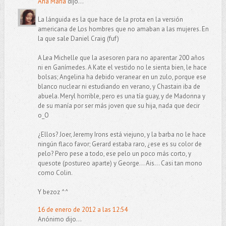
Ana María
dijo...
La lánguida es la que hace de la prota en la versión
americana de Los hombres que no amaban a las mujeres. En
la que sale Daniel Craig (fuf)
A Lea Michelle que la asesoren para no aparentar 200 años
ni en Ganímedes. A Kate el vestido no le sienta bien, le hace
bolsas; Angelina ha debido veranear en un zulo, porque ese
blanco nuclear ni estudiando en verano, y Chastain iba de
abuela. Meryl horrible, pero es una tía guay, y de Madonna y
de su manía por ser más joven que su hija, nada que decir
o_O
¿Ellos? Joer, Jeremy Irons está viejuno, y la barba no le hace
ningún flaco favor; Gerard estaba raro, ¿ese es su color de
pelo? Pero pese a todo, ese pelo un poco más corto, y
quesote (postureo aparte) y George... Ais... Casi tan mono
como Colin.
Y bezoz ^^
16 de enero de 2012 a las 12:54
Anónimo dijo...