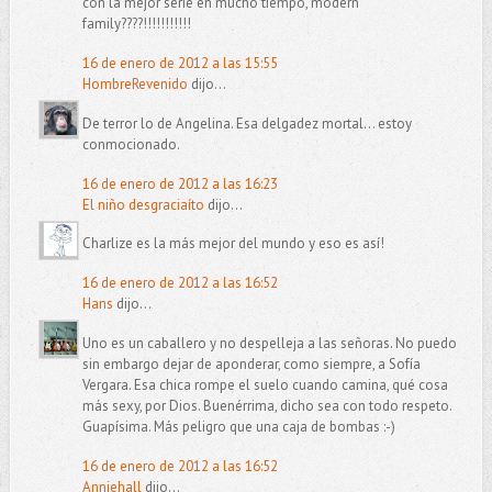
con la mejor serie en mucho tiempo, modern
family????!!!!!!!!!!!
16 de enero de 2012 a las 15:55
HombreRevenido
dijo...
De terror lo de Angelina. Esa delgadez mortal... estoy
conmocionado.
16 de enero de 2012 a las 16:23
El niño desgraciaíto
dijo...
Charlize es la más mejor del mundo y eso es así!
16 de enero de 2012 a las 16:52
Hans
dijo...
Uno es un caballero y no despelleja a las señoras. No puedo
sin embargo dejar de aponderar, como siempre, a Sofía
Vergara. Esa chica rompe el suelo cuando camina, qué cosa
más sexy, por Dios. Buenérrima, dicho sea con todo respeto.
Guapísima. Más peligro que una caja de bombas :-)
16 de enero de 2012 a las 16:52
Anniehall
dijo...