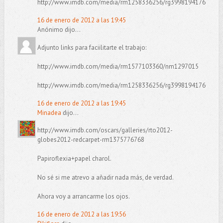
http://www.imdb.com/media/rm1258336256/rg3998194176
16 de enero de 2012 a las 19:45
Anónimo dijo...
Adjunto links para faciilitarte el trabajo:
http://www.imdb.com/media/rm1577103360/nm1297015
http://www.imdb.com/media/rm1258336256/rg3998194176
16 de enero de 2012 a las 19:45
Minadea
dijo...
http://www.imdb.com/oscars/galleries/rto2012-
globes2012-redcarpet-rm1375776768
Papiroflexia+papel charol.
No sé si me atrevo a añadir nada más, de verdad.
Ahora voy a arrancarme los ojos.
16 de enero de 2012 a las 19:56