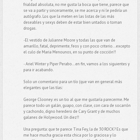
frialdad absoluta, no me gusta la boca que tiene, parece que
se va a partir y sinceramente, se me acerca y ni le pediría un
autógrafo. Los que la meten en las listas de las más
deseables y sexys deben de estar bien untados o toman
drogas.
-El vestido de Julianne Moore y todas las que van de
amarillo, fatal, deprimente, feos y con poco criterio...excepto
el culo de Maria Menounos, en su punto de cocción!!
- Ariel Winter y Piper Perabo...en fin, vamos a los siguientes y
para ir acabando.
Solo un comentario para un tío (que van en general más
elegantes que las tías:
George Clooney: es un tio al que me gustaría parecerme. Me
parece todo un galán, guapo, con clase, con cara de socarrón
y cachondo, digno heredero de Cary Grant y de muchos
galanes de Holywood. Un diez!!
Una pregunta: que te parece Tina Fey, la de 30 ROCK? Es que
me hace mucha gracia esta chica por lo graciosa y lo