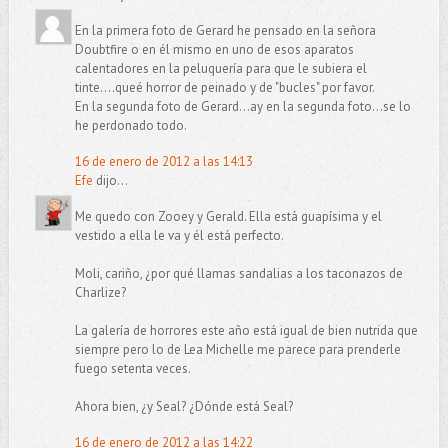
En la primera foto de Gerard he pensado en la señora
Doubtfire o en él mismo en uno de esos aparatos
calentadores en la peluquería para que le subiera el
tinte....queé horror de peinado y de "bucles" por favor.
En la segunda foto de Gerard...ay en la segunda foto...se lo
he perdonado todo.
16 de enero de 2012 a las 14:13
Efe
dijo...
Me quedo con Zooey y Gerald. Ella está guapísima y el
vestido a ella le va y él está perfecto.
Moli, cariño, ¿por qué llamas sandalias a los taconazos de
Charlize?
La galería de horrores este año está igual de bien nutrida que
siempre pero lo de Lea Michelle me parece para prenderle
fuego setenta veces.
Ahora bien, ¿y Seal? ¿Dónde está Seal?
16 de enero de 2012 a las 14:22