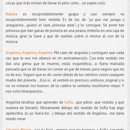
cosas que más molan de llevar el pelo corto...se sujeta solo.
Natalie
es insoportablemente guapa y casi siempre va
insoportablemente bien vestida. Es de las de “
ya que me pongo a
arreglarme...quiero el look princesa total”…
y lo consigue. Se pone tan
princesa que dan ganas de ponerla en una peana, meterla en una caja de
música, girar la llave y que de vueltas sobre sí misma al son de la
música.
Angelina, Angelina, Angelina
. Me caes de angustia y consigues que cada
vez que te veo me afiance en mi animadversión. Con este vestido me
das una grima que te mueres, estás esquelética…si fuera malvada
pensaría que es de llevar sin comer un par de meses, pero seguro que no
es de eso. Seguro que es de correr detrás de tus retoños como cualquier
madre del planeta….Eso sí...el vestido es precioso, estiloso, original y si
no se notaran los huesos de la cadera te sentaría muchísimo mejor. Y
ese color blanquecino...
Angelina tendrías que aprender de
Sofía
…que pibón, que vestido y qué
manera de llevarlo. Obviamente debajo del vestido de Sofía hay algo
apetecible, (si yo fuera tío…) debajo del vestido de Angelina...me daría
miedo mirar.
Julianne Moore
...por tu bien...espero que no tuvieras a Sofia posando