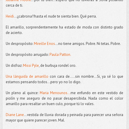
cerca de ti.
Heidi
…¡¡cabrona!!hasta el nude te sienta bien. Qué perra.
El amarillo, sorprendentemente ha estado de moda con distinto grado
de acierto.
Un despropósito:
Mireille Enos
...no tiene amigos. Pobre. Ni tetas. Pobre.
Un despropósito arrugado:
Paula Patton.
Un disfraz:
Missi Pyle
, de burbuja rondel oro.
Una lánguida de amarillo
con cara de.....sin nombre…Si, ya sé lo que
estamos pensando todos...pero yo no lo digo.
Un pleno al quince:
Maria Menounos…
me enfundo en este vestido de
piolín y me aseguro de no pasar desapercibida. Nada como el color
amarillo para resaltar un buen culo, porque tú lo vales.
Diane Lane
…vestida de lluvia dorada y peinada para parecer una señora
mayor que quiere parecer joven. Mal.