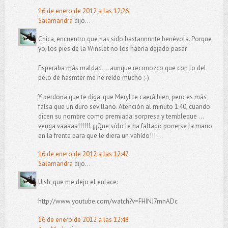
16 de enero de 2012 a las 12:26
Salamandra
dijo...
Chica, encuentro que has sido bastannnnte benévola. Porque
yo, los pies de la Winslet no los habría dejado pasar.
Esperaba más maldad ... aunque reconozco que con lo del
pelo de hasmter me he reído mucho ;-)
Y perdona que te diga, que Meryl te caerá bien, pero es más
falsa que un duro sevillano. Atención al minuto 1:40, cuando
dicen su nombre como premiada: sorpresa y tembleque ...
venga vaaaaa!!!!!!. ¡¡¡Que sólo le ha faltado ponerse la mano
en la frente para que le diera un vahído!!! ...
16 de enero de 2012 a las 12:47
Salamandra
dijo...
Uish, que me dejo el enlace:
http://www.youtube.com/watch?v=FHINJ7mnADc
16 de enero de 2012 a las 12:48