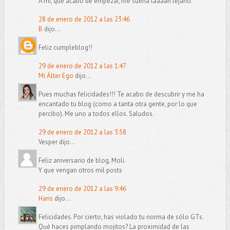
A mí, que acabo de empezar, me suena taaaan lejano.
28 de enero de 2012 a las 23:46
B
dijo...
Feliz cumpleblog!!
29 de enero de 2012 a las 1:47
Mi Álter Ego
dijo...
Pues muchas felicidades!!! Te acabo de descubrir y me ha
encantado tu blog (como a tanta otra gente, por lo que
percibo). Me uno a todos ellos. Saludos.
29 de enero de 2012 a las 3:58
Vesper dijo...
Feliz aniversario de blog, Moli.
Y que vengan otros mil posts
29 de enero de 2012 a las 9:46
Hans
dijo...
Felicidades. Por cierto, has violado tu norma de sólo GTs.
Qué haces pimplando mojitos? La proximidad de las