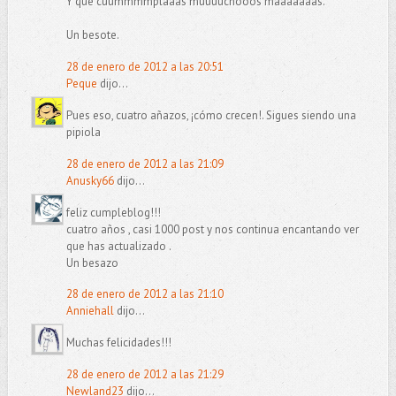
Y que cuummmmplaaas muuuuchooos maaaaaaás.
Un besote.
28 de enero de 2012 a las 20:51
Peque
dijo...
Pues eso, cuatro añazos, ¡cómo crecen!. Sigues siendo una
pipiola
28 de enero de 2012 a las 21:09
Anusky66
dijo...
feliz cumpleblog!!!
cuatro años , casi 1000 post y nos continua encantando ver
que has actualizado .
Un besazo
28 de enero de 2012 a las 21:10
Anniehall
dijo...
Muchas felicidades!!!
28 de enero de 2012 a las 21:29
Newland23
dijo...