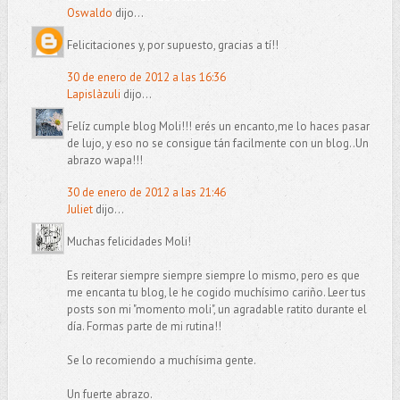
Oswaldo
dijo...
Felicitaciones y, por supuesto, gracias a tí!!
30 de enero de 2012 a las 16:36
Lapislàzuli
dijo...
Felíz cumple blog Moli!!! erés un encanto,me lo haces pasar
de lujo, y eso no se consigue tán facilmente con un blog..Un
abrazo wapa!!!
30 de enero de 2012 a las 21:46
Juliet
dijo...
Muchas felicidades Moli!
Es reiterar siempre siempre siempre lo mismo, pero es que
me encanta tu blog, le he cogido muchísimo cariño. Leer tus
posts son mi "momento moli", un agradable ratito durante el
día. Formas parte de mi rutina!!
Se lo recomiendo a muchísima gente.
Un fuerte abrazo.