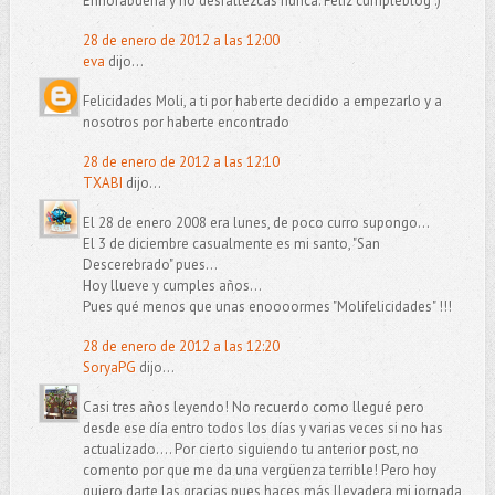
Enhorabuena y no desfallezcas nunca. Feliz cumpleblog :)
28 de enero de 2012 a las 12:00
eva
dijo...
Felicidades Moli, a ti por haberte decidido a empezarlo y a
nosotros por haberte encontrado
28 de enero de 2012 a las 12:10
TXABI
dijo...
El 28 de enero 2008 era lunes, de poco curro supongo...
El 3 de diciembre casualmente es mi santo, "San
Descerebrado" pues...
Hoy llueve y cumples años...
Pues qué menos que unas enoooormes "Molifelicidades" !!!
28 de enero de 2012 a las 12:20
SoryaPG
dijo...
Casi tres años leyendo! No recuerdo como llegué pero
desde ese día entro todos los días y varias veces si no has
actualizado.... Por cierto siguiendo tu anterior post, no
comento por que me da una vergüenza terrible! Pero hoy
quiero darte las gracias pues haces más llevadera mi jornada