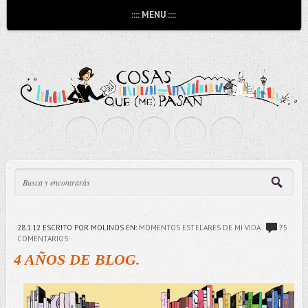
:::: MENU ::::
28.1.12
ESCRITO POR MOLINOS
EN:
MOMENTOS ESTELARES DE MI VIDA
75
COMENTARIOS
4 AÑOS DE BLOG.