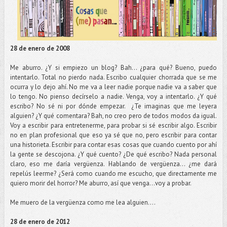
28 de enero de 2008
Me aburro. ¿Y si empiezo un blog? Bah... ¿para qué? Bueno, puedo
intentarlo. Total no pierdo nada. Escribo cualquier chorrada que se me
ocurra y lo dejo ahí. No me va a leer nadie porque nadie va a saber que
lo tengo. No pienso decírselo a nadie. Venga, voy a intentarlo. ¿Y qué
escribo? No sé ni por dónde empezar. ¿Te imaginas que me leyera
alguien? ¿Y qué comentara? Bah, no creo pero de todos modos da igual.
Voy a escribir para entretenerme, para probar si sé escribir algo. Escribir
no en plan profesional que eso ya sé que no, pero escribir para contar
una historieta. Escribir para contar esas cosas que cuando cuento por ahí
la gente se descojona. ¿Y qué cuento? ¿De qué escribo? Nada personal
claro, eso me daría vergüenza. Hablando de vergüenza... ¿me dará
repelús leerme? ¿Será como cuando me escucho, que directamente me
quiero morir del horror? Me aburro, así que venga...voy a probar.
Me muero de la vergüenza como me lea alguien....
28 de enero de 2012