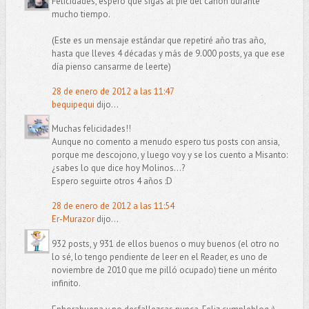
Felicidades, espero que sigas al pie del cañón durante
mucho tiempo.
(Este es un mensaje estándar que repetiré año tras año,
hasta que lleves 4 décadas y más de 9.000 posts, ya que ese
día pienso cansarme de leerte)
28 de enero de 2012 a las 11:47
bequipequi
dijo...
Muchas felicidades!!
Aunque no comento a menudo espero tus posts con ansia,
porque me descojono, y luego voy y se los cuento a Misanto:
¿sabes lo que dice hoy Molinos...?
Espero seguirte otros 4 años :D
28 de enero de 2012 a las 11:54
Er-Murazor
dijo...
932 posts, y 931 de ellos buenos o muy buenos (el otro no
lo sé, lo tengo pendiente de leer en el Reader, es uno de
noviembre de 2010 que me pilló ocupado) tiene un mérito
infinito.