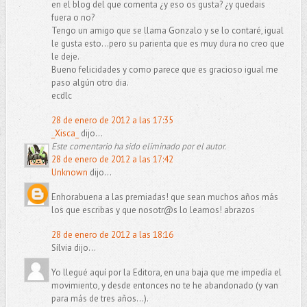
en el blog del que comenta ¿y eso os gusta? ¿y quedais
fuera o no?
Tengo un amigo que se llama Gonzalo y se lo contaré, igual
le gusta esto...pero su parienta que es muy dura no creo que
le deje.
Bueno felicidades y como parece que es gracioso igual me
paso algún otro dia.
ecdlc
28 de enero de 2012 a las 17:35
_Xisca_
dijo...
Este comentario ha sido eliminado por el autor.
28 de enero de 2012 a las 17:42
Unknown
dijo...
Enhorabuena a las premiadas! que sean muchos años más
los que escribas y que nosotr@s lo leamos! abrazos
28 de enero de 2012 a las 18:16
Sílvia dijo...
Yo llegué aquí por la Editora, en una baja que me impedía el
movimiento, y desde entonces no te he abandonado (y van
para más de tres años...).