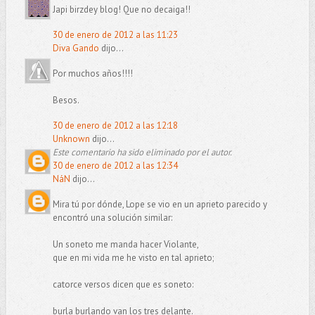
Japi birzdey blog! Que no decaiga!!
30 de enero de 2012 a las 11:23
Diva Gando
dijo...
Por muchos años!!!!
Besos.
30 de enero de 2012 a las 12:18
Unknown
dijo...
Este comentario ha sido eliminado por el autor.
30 de enero de 2012 a las 12:34
NáN
dijo...
Mira tú por dónde, Lope se vio en un aprieto parecido y
encontró una solución similar:
Un soneto me manda hacer Violante,
que en mi vida me he visto en tal aprieto;
catorce versos dicen que es soneto:
burla burlando van los tres delante.