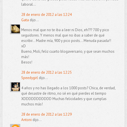
laboral...
28 de enero de 2012 a las 12:24
Gata
dijo...
Menos mal que no te iba a leer ni Dios, eh??? 700 y pico
seguidores. Y menos mal que no ibas a saber de qué
escribir... Madre mía, 900 y pico posts... Menuda pasada!!
xD
Bueno, Moli, feliz cuarto blogaversario, y que sean muchos
más!
Besos!
28 de enero de 2012 a las 12:25
Speedygirl
dijo...
4 años y no has llegado a los 1000 posts? Chica, de verdad,
qué desastre de ritmo, no sé en qué pierdes el tiempo
XDDDDDDDDDDD Muchas felicidades y que cumplas
muchos más!
28 de enero de 2012 a las 12:29
Antoni
dijo...