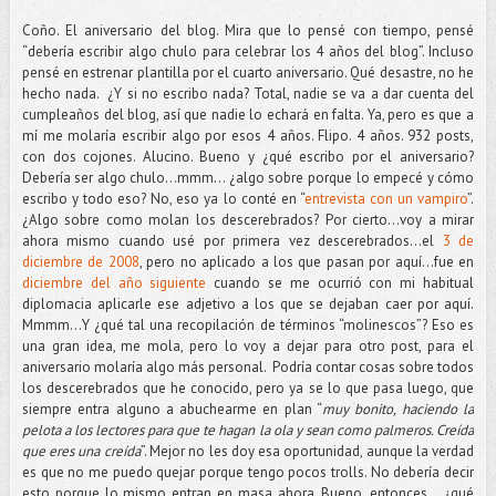
Coño. El aniversario del blog. Mira que lo pensé con tiempo, pensé
“debería escribir algo chulo para celebrar los 4 años del blog”. Incluso
pensé en estrenar plantilla por el cuarto aniversario. Qué desastre, no he
hecho nada. ¿Y si no escribo nada? Total, nadie se va a dar cuenta del
cumpleaños del blog, así que nadie lo echará en falta. Ya, pero es que a
mí me molaría escribir algo por esos 4 años. Flipo. 4 años. 932 posts,
con dos cojones. Alucino. Bueno y ¿qué escribo por el aniversario?
Debería ser algo chulo…mmm... ¿algo sobre porque lo empecé y cómo
escribo y todo eso? No, eso ya lo conté en “
entrevista con un vampiro
”.
¿Algo sobre como molan los descerebrados? Por cierto…voy a mirar
ahora mismo cuando usé por primera vez descerebrados…el
3 de
diciembre de 2008
, pero no aplicado a los que pasan por aquí…fue en
diciembre del año siguiente
cuando se me ocurrió con mi habitual
diplomacia aplicarle ese adjetivo a los que se dejaban caer por aquí.
Mmmm...Y ¿qué tal una recopilación de términos “molinescos”? Eso es
una gran idea, me mola, pero lo voy a dejar para otro post, para el
aniversario molaría algo más personal. Podría contar cosas sobre todos
los descerebrados que he conocido, pero ya se lo que pasa luego, que
siempre entra alguno a abuchearme en plan “
muy bonito, haciendo la
pelota a los lectores para que te hagan la ola y sean como palmeros. Creída
que eres una creída
”. Mejor no les doy esa oportunidad, aunque la verdad
es que no me puedo quejar porque tengo pocos trolls. No debería decir
esto porque lo mismo entran en masa ahora. Bueno, entonces... ¿qué