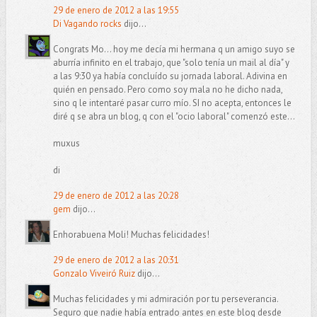
29 de enero de 2012 a las 19:55
Di Vagando rocks
dijo...
Congrats Mo... hoy me decía mi hermana q un amigo suyo se
aburría infinito en el trabajo, que "solo tenía un mail al día" y
a las 9:30 ya había concluído su jornada laboral. Adivina en
quién en pensado. Pero como soy mala no he dicho nada,
sino q le intentaré pasar curro mío. SI no acepta, entonces le
diré q se abra un blog, q con el "ocio laboral" comenzó este...
muxus
di
29 de enero de 2012 a las 20:28
gem
dijo...
Enhorabuena Moli! Muchas felicidades!
29 de enero de 2012 a las 20:31
Gonzalo Viveiró Ruiz
dijo...
Muchas felicidades y mi admiración por tu perseverancia.
Seguro que nadie había entrado antes en este blog desde