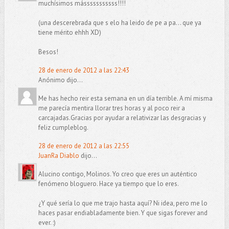
muchísimos másssssssssss!!!!
(una descerebrada que s elo ha leido de pe a pa... que ya
tiene mérito ehhh XD)
Besos!
28 de enero de 2012 a las 22:43
Anónimo dijo...
Me has hecho reir esta semana en un día terrible. A mí misma
me parecía mentira llorar tres horas y al poco reir a
carcajadas.Gracias por ayudar a relativizar las desgracias y
feliz cumpleblog.
28 de enero de 2012 a las 22:55
JuanRa Diablo
dijo...
Alucino contigo, Molinos. Yo creo que eres un auténtico
fenómeno bloguero. Hace ya tiempo que lo eres.
¿Y qué sería lo que me trajo hasta aquí? Ni idea, pero me lo
haces pasar endiabladamente bien. Y que sigas forever and
ever. :)