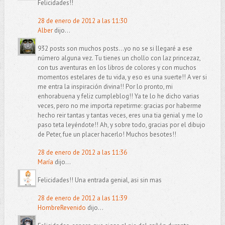
Felicidades!!
28 de enero de 2012 a las 11:30
Alber
dijo...
932 posts son muchos posts...yo no se si llegaré a ese
número alguna vez. Tu tienes un chollo con laz princezaz,
con tus aventuras en los libros de colores y con muchos
momentos estelares de tu vida, y eso es una suerte!! A ver si
me entra la inspiración divina!! Por lo pronto, mi
enhorabuena y feliz cumpleblog!! Ya te lo he dicho varias
veces, pero no me importa repetirme: gracias por haberme
hecho reir tantas y tantas veces, eres una tia genial y me lo
paso teta leyéndote!! Ah, y sobre todo, gracias por el dibujo
de Peter, fue un placer hacerlo! Muchos besotes!!
28 de enero de 2012 a las 11:36
María
dijo...
Felicidades!! Una entrada genial, asi sin mas
28 de enero de 2012 a las 11:39
HombreRevenido
dijo...