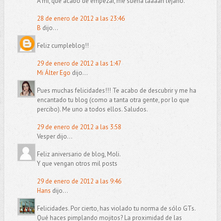
A mí, que acabo de empezar, me suena taaaan lejano.
28 de enero de 2012 a las 23:46
B
dijo...
Feliz cumpleblog!!
29 de enero de 2012 a las 1:47
Mi Álter Ego
dijo...
Pues muchas felicidades!!! Te acabo de descubrir y me ha
encantado tu blog (como a tanta otra gente, por lo que
percibo). Me uno a todos ellos. Saludos.
29 de enero de 2012 a las 3:58
Vesper dijo...
Feliz aniversario de blog, Moli.
Y que vengan otros mil posts
29 de enero de 2012 a las 9:46
Hans
dijo...
Felicidades. Por cierto, has violado tu norma de sólo GTs.
Qué haces pimplando mojitos? La proximidad de las