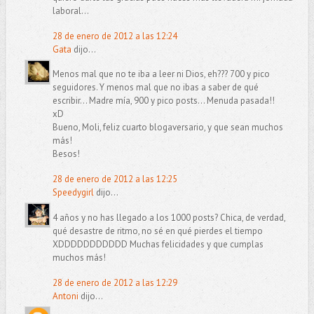
laboral...
28 de enero de 2012 a las 12:24
Gata
dijo...
Menos mal que no te iba a leer ni Dios, eh??? 700 y pico
seguidores. Y menos mal que no ibas a saber de qué
escribir... Madre mía, 900 y pico posts... Menuda pasada!!
xD
Bueno, Moli, feliz cuarto blogaversario, y que sean muchos
más!
Besos!
28 de enero de 2012 a las 12:25
Speedygirl
dijo...
4 años y no has llegado a los 1000 posts? Chica, de verdad,
qué desastre de ritmo, no sé en qué pierdes el tiempo
XDDDDDDDDDDD Muchas felicidades y que cumplas
muchos más!
28 de enero de 2012 a las 12:29
Antoni
dijo...