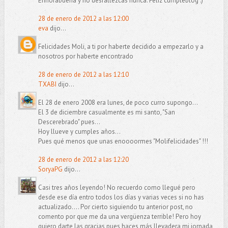
Enhorabuena y no desfallezcas nunca. Feliz cumpleblog :)
28 de enero de 2012 a las 12:00
eva
dijo...
Felicidades Moli, a ti por haberte decidido a empezarlo y a
nosotros por haberte encontrado
28 de enero de 2012 a las 12:10
TXABI
dijo...
El 28 de enero 2008 era lunes, de poco curro supongo...
El 3 de diciembre casualmente es mi santo, "San
Descerebrado" pues...
Hoy llueve y cumples años...
Pues qué menos que unas enoooormes "Molifelicidades" !!!
28 de enero de 2012 a las 12:20
SoryaPG
dijo...
Casi tres años leyendo! No recuerdo como llegué pero
desde ese día entro todos los días y varias veces si no has
actualizado.... Por cierto siguiendo tu anterior post, no
comento por que me da una vergüenza terrible! Pero hoy
quiero darte las gracias pues haces más llevadera mi jornada