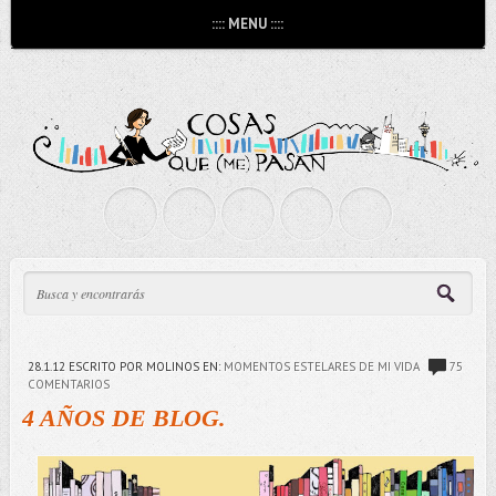
:::: MENU ::::
28.1.12
ESCRITO POR MOLINOS
EN:
MOMENTOS ESTELARES DE MI VIDA
75
COMENTARIOS
4 AÑOS DE BLOG.