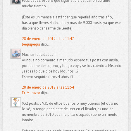
Felicidades, espero que sigas al pie del cañón durante
mucho tiempo.
(Este es un mensaje estándar que repetiré año tras año,
hasta que lleves 4 décadas y más de 9.000 posts, ya que ese
día pienso cansarme de leerte)
28 de enero de 2012 a las 11:47
bequipequi
dijo...
Muchas felicidades!!
Aunque no comento a menudo espero tus posts con ansia,
porque me descojono, y luego voy y se los cuento a Misanto:
¿sabes lo que dice hoy Molinos...?
Espero seguirte otros 4 años :D
28 de enero de 2012 a las 11:54
Er-Murazor
dijo...
932 posts, y 931 de ellos buenos o muy buenos (el otro no
lo sé, lo tengo pendiente de leer en el Reader, es uno de
noviembre de 2010 que me pilló ocupado) tiene un mérito
infinito.