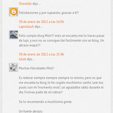
Oswaldo
dijo...
Felicitaciones y, por supuesto, gracias a tí!!
30 de enero de 2012 a las 16:36
Lapislàzuli
dijo...
Felíz cumple blog Moli!!! erés un encanto,me lo haces pasar
de lujo, y eso no se consigue tán facilmente con un blog..Un
abrazo wapa!!!
30 de enero de 2012 a las 21:46
Juliet
dijo...
Muchas felicidades Moli!
Es reiterar siempre siempre siempre lo mismo, pero es que
me encanta tu blog, le he cogido muchísimo cariño. Leer tus
posts son mi "momento moli", un agradable ratito durante el
día. Formas parte de mi rutina!!
Se lo recomiendo a muchísima gente.
Un fuerte abrazo.