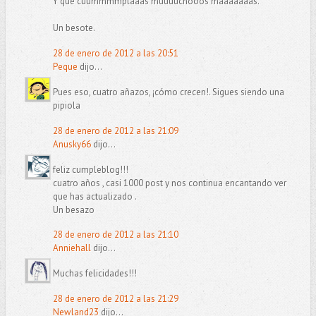
Y que cuummmmplaaas muuuuchooos maaaaaaás.
Un besote.
28 de enero de 2012 a las 20:51
Peque
dijo...
Pues eso, cuatro añazos, ¡cómo crecen!. Sigues siendo una
pipiola
28 de enero de 2012 a las 21:09
Anusky66
dijo...
feliz cumpleblog!!!
cuatro años , casi 1000 post y nos continua encantando ver
que has actualizado .
Un besazo
28 de enero de 2012 a las 21:10
Anniehall
dijo...
Muchas felicidades!!!
28 de enero de 2012 a las 21:29
Newland23
dijo...