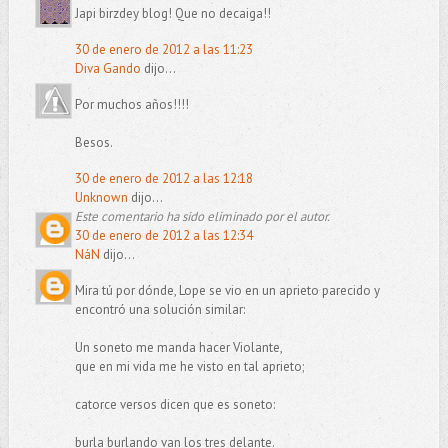
Japi birzdey blog! Que no decaiga!!
30 de enero de 2012 a las 11:23
Diva Gando
dijo...
Por muchos años!!!!
Besos.
30 de enero de 2012 a las 12:18
Unknown
dijo...
Este comentario ha sido eliminado por el autor.
30 de enero de 2012 a las 12:34
NáN
dijo...
Mira tú por dónde, Lope se vio en un aprieto parecido y
encontró una solución similar:
Un soneto me manda hacer Violante,
que en mi vida me he visto en tal aprieto;
catorce versos dicen que es soneto:
burla burlando van los tres delante.