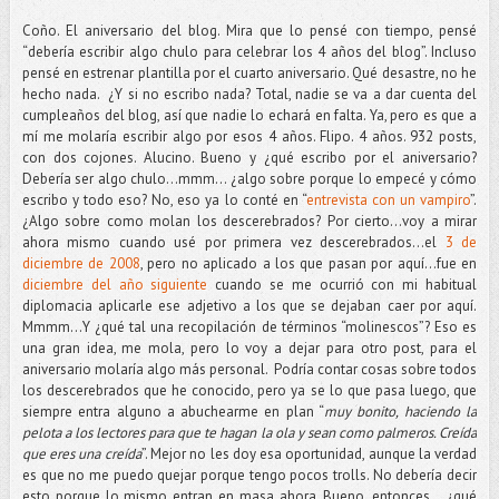
Coño. El aniversario del blog. Mira que lo pensé con tiempo, pensé
“debería escribir algo chulo para celebrar los 4 años del blog”. Incluso
pensé en estrenar plantilla por el cuarto aniversario. Qué desastre, no he
hecho nada. ¿Y si no escribo nada? Total, nadie se va a dar cuenta del
cumpleaños del blog, así que nadie lo echará en falta. Ya, pero es que a
mí me molaría escribir algo por esos 4 años. Flipo. 4 años. 932 posts,
con dos cojones. Alucino. Bueno y ¿qué escribo por el aniversario?
Debería ser algo chulo…mmm... ¿algo sobre porque lo empecé y cómo
escribo y todo eso? No, eso ya lo conté en “
entrevista con un vampiro
”.
¿Algo sobre como molan los descerebrados? Por cierto…voy a mirar
ahora mismo cuando usé por primera vez descerebrados…el
3 de
diciembre de 2008
, pero no aplicado a los que pasan por aquí…fue en
diciembre del año siguiente
cuando se me ocurrió con mi habitual
diplomacia aplicarle ese adjetivo a los que se dejaban caer por aquí.
Mmmm...Y ¿qué tal una recopilación de términos “molinescos”? Eso es
una gran idea, me mola, pero lo voy a dejar para otro post, para el
aniversario molaría algo más personal. Podría contar cosas sobre todos
los descerebrados que he conocido, pero ya se lo que pasa luego, que
siempre entra alguno a abuchearme en plan “
muy bonito, haciendo la
pelota a los lectores para que te hagan la ola y sean como palmeros. Creída
que eres una creída
”. Mejor no les doy esa oportunidad, aunque la verdad
es que no me puedo quejar porque tengo pocos trolls. No debería decir
esto porque lo mismo entran en masa ahora. Bueno, entonces... ¿qué