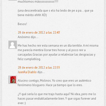
muchísimos másssssssssss!!!!
(una descerebrada que s elo ha leido de pe a pa... que ya
tiene mérito ehhh XD)
Besos!
28 de enero de 2012 a las 22:43
Anónimo dijo...
Me has hecho reir esta semana en un día terrible. A mí misma
me parecía mentira llorar tres horas y al poco reir a
carcajadas.Gracias por ayudar a relativizar las desgracias y
feliz cumpleblog.
28 de enero de 2012 a las 22:55
JuanRa Diablo
dijo...
Alucino contigo, Molinos. Yo creo que eres un auténtico
fenómeno bloguero. Hace ya tiempo que lo eres.
¿Y qué sería lo que me trajo hasta aquí? Ni idea, pero me lo
haces pasar endiabladamente bien. Y que sigas forever and
ever. :)