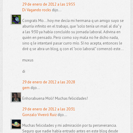
29 de enero de 2012 a las 19:55
Di Vagando rocks
dijo...
Congrats Mo... hoy me decía mi hermana q un amigo suyo se
aburría infinito en el trabajo, que "solo tenía un mail al día" y
a las 9:30 ya había concluído su jornada laboral. Adivina en
quién en pensado. Pero como soy mala no he dicho nada,
sino q le intentaré pasar curro mío. SI no acepta, entonces le
diré q se abra un blog, q con el "ocio laboral" comenzó este...
muxus
di
29 de enero de 2012 a las 20:28
gem
dijo...
Enhorabuena Moli! Muchas felicidades!
29 de enero de 2012 a las 20:31
Gonzalo Viveiró Ruiz
dijo...
Muchas felicidades y mi admiración por tu perseverancia.
Seguro que nadie había entrado antes en este blog desde