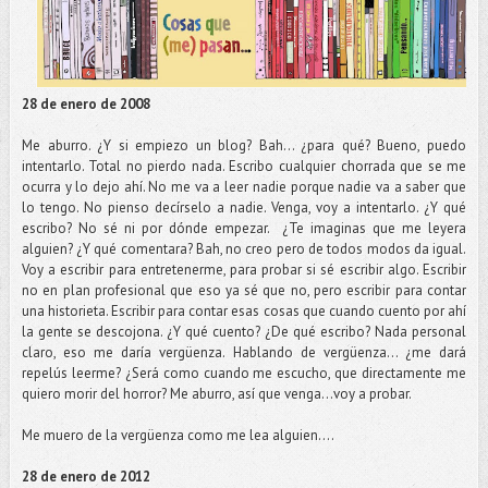
28 de enero de 2008
Me aburro. ¿Y si empiezo un blog? Bah... ¿para qué? Bueno, puedo
intentarlo. Total no pierdo nada. Escribo cualquier chorrada que se me
ocurra y lo dejo ahí. No me va a leer nadie porque nadie va a saber que
lo tengo. No pienso decírselo a nadie. Venga, voy a intentarlo. ¿Y qué
escribo? No sé ni por dónde empezar. ¿Te imaginas que me leyera
alguien? ¿Y qué comentara? Bah, no creo pero de todos modos da igual.
Voy a escribir para entretenerme, para probar si sé escribir algo. Escribir
no en plan profesional que eso ya sé que no, pero escribir para contar
una historieta. Escribir para contar esas cosas que cuando cuento por ahí
la gente se descojona. ¿Y qué cuento? ¿De qué escribo? Nada personal
claro, eso me daría vergüenza. Hablando de vergüenza... ¿me dará
repelús leerme? ¿Será como cuando me escucho, que directamente me
quiero morir del horror? Me aburro, así que venga...voy a probar.
Me muero de la vergüenza como me lea alguien....
28 de enero de 2012