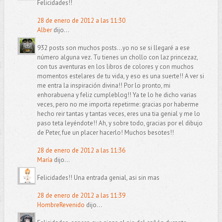
Felicidades!!
28 de enero de 2012 a las 11:30
Alber
dijo...
932 posts son muchos posts...yo no se si llegaré a ese
número alguna vez. Tu tienes un chollo con laz princezaz,
con tus aventuras en los libros de colores y con muchos
momentos estelares de tu vida, y eso es una suerte!! A ver si
me entra la inspiración divina!! Por lo pronto, mi
enhorabuena y feliz cumpleblog!! Ya te lo he dicho varias
veces, pero no me importa repetirme: gracias por haberme
hecho reir tantas y tantas veces, eres una tia genial y me lo
paso teta leyéndote!! Ah, y sobre todo, gracias por el dibujo
de Peter, fue un placer hacerlo! Muchos besotes!!
28 de enero de 2012 a las 11:36
María
dijo...
Felicidades!! Una entrada genial, asi sin mas
28 de enero de 2012 a las 11:39
HombreRevenido
dijo...