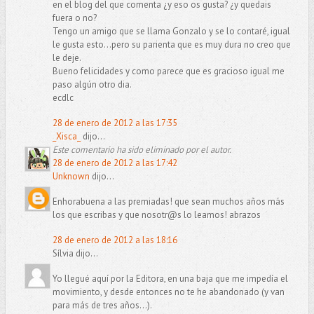
en el blog del que comenta ¿y eso os gusta? ¿y quedais
fuera o no?
Tengo un amigo que se llama Gonzalo y se lo contaré, igual
le gusta esto...pero su parienta que es muy dura no creo que
le deje.
Bueno felicidades y como parece que es gracioso igual me
paso algún otro dia.
ecdlc
28 de enero de 2012 a las 17:35
_Xisca_
dijo...
Este comentario ha sido eliminado por el autor.
28 de enero de 2012 a las 17:42
Unknown
dijo...
Enhorabuena a las premiadas! que sean muchos años más
los que escribas y que nosotr@s lo leamos! abrazos
28 de enero de 2012 a las 18:16
Sílvia dijo...
Yo llegué aquí por la Editora, en una baja que me impedía el
movimiento, y desde entonces no te he abandonado (y van
para más de tres años...).