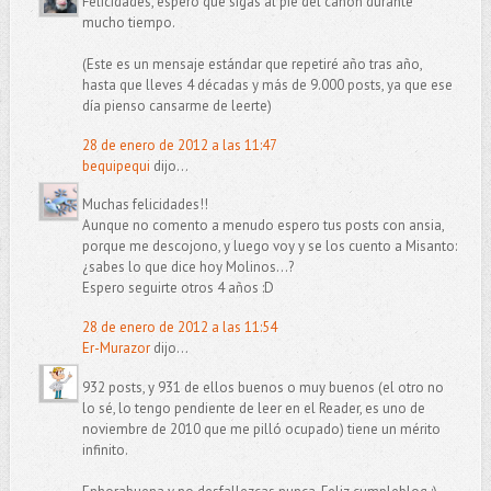
Felicidades, espero que sigas al pie del cañón durante
mucho tiempo.
(Este es un mensaje estándar que repetiré año tras año,
hasta que lleves 4 décadas y más de 9.000 posts, ya que ese
día pienso cansarme de leerte)
28 de enero de 2012 a las 11:47
bequipequi
dijo...
Muchas felicidades!!
Aunque no comento a menudo espero tus posts con ansia,
porque me descojono, y luego voy y se los cuento a Misanto:
¿sabes lo que dice hoy Molinos...?
Espero seguirte otros 4 años :D
28 de enero de 2012 a las 11:54
Er-Murazor
dijo...
932 posts, y 931 de ellos buenos o muy buenos (el otro no
lo sé, lo tengo pendiente de leer en el Reader, es uno de
noviembre de 2010 que me pilló ocupado) tiene un mérito
infinito.