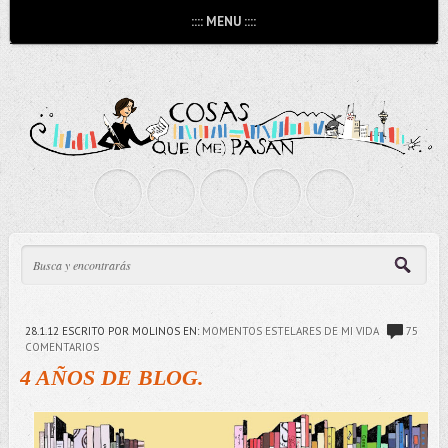
:::: MENU ::::
28.1.12
ESCRITO POR MOLINOS
EN:
MOMENTOS ESTELARES DE MI VIDA
75
COMENTARIOS
4 AÑOS DE BLOG.