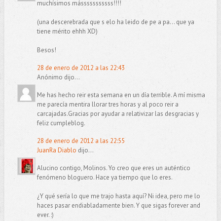
muchísimos másssssssssss!!!!
(una descerebrada que s elo ha leido de pe a pa... que ya
tiene mérito ehhh XD)
Besos!
28 de enero de 2012 a las 22:43
Anónimo dijo...
Me has hecho reir esta semana en un día terrible. A mí misma
me parecía mentira llorar tres horas y al poco reir a
carcajadas.Gracias por ayudar a relativizar las desgracias y
feliz cumpleblog.
28 de enero de 2012 a las 22:55
JuanRa Diablo
dijo...
Alucino contigo, Molinos. Yo creo que eres un auténtico
fenómeno bloguero. Hace ya tiempo que lo eres.
¿Y qué sería lo que me trajo hasta aquí? Ni idea, pero me lo
haces pasar endiabladamente bien. Y que sigas forever and
ever. :)