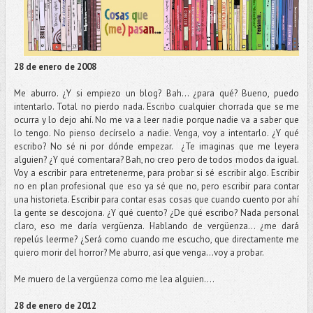
28 de enero de 2008
Me aburro. ¿Y si empiezo un blog? Bah... ¿para qué? Bueno, puedo
intentarlo. Total no pierdo nada. Escribo cualquier chorrada que se me
ocurra y lo dejo ahí. No me va a leer nadie porque nadie va a saber que
lo tengo. No pienso decírselo a nadie. Venga, voy a intentarlo. ¿Y qué
escribo? No sé ni por dónde empezar. ¿Te imaginas que me leyera
alguien? ¿Y qué comentara? Bah, no creo pero de todos modos da igual.
Voy a escribir para entretenerme, para probar si sé escribir algo. Escribir
no en plan profesional que eso ya sé que no, pero escribir para contar
una historieta. Escribir para contar esas cosas que cuando cuento por ahí
la gente se descojona. ¿Y qué cuento? ¿De qué escribo? Nada personal
claro, eso me daría vergüenza. Hablando de vergüenza... ¿me dará
repelús leerme? ¿Será como cuando me escucho, que directamente me
quiero morir del horror? Me aburro, así que venga...voy a probar.
Me muero de la vergüenza como me lea alguien....
28 de enero de 2012