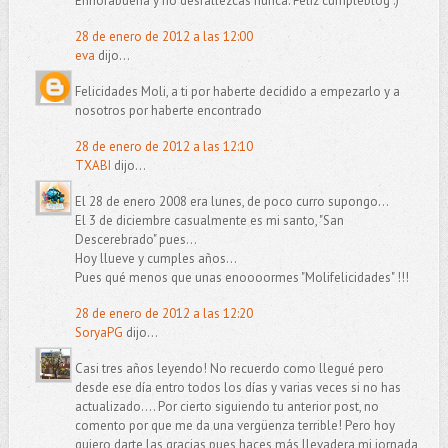
Enhorabuena y no desfallezcas nunca. Feliz cumpleblog :)
28 de enero de 2012 a las 12:00
eva
dijo...
Felicidades Moli, a ti por haberte decidido a empezarlo y a
nosotros por haberte encontrado
28 de enero de 2012 a las 12:10
TXABI
dijo...
El 28 de enero 2008 era lunes, de poco curro supongo...
El 3 de diciembre casualmente es mi santo, "San
Descerebrado" pues...
Hoy llueve y cumples años...
Pues qué menos que unas enoooormes "Molifelicidades" !!!
28 de enero de 2012 a las 12:20
SoryaPG
dijo...
Casi tres años leyendo! No recuerdo como llegué pero
desde ese día entro todos los días y varias veces si no has
actualizado.... Por cierto siguiendo tu anterior post, no
comento por que me da una vergüenza terrible! Pero hoy
quiero darte las gracias pues haces más llevadera mi jornada