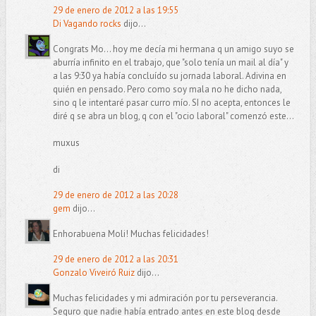
29 de enero de 2012 a las 19:55
Di Vagando rocks
dijo...
Congrats Mo... hoy me decía mi hermana q un amigo suyo se
aburría infinito en el trabajo, que "solo tenía un mail al día" y
a las 9:30 ya había concluído su jornada laboral. Adivina en
quién en pensado. Pero como soy mala no he dicho nada,
sino q le intentaré pasar curro mío. SI no acepta, entonces le
diré q se abra un blog, q con el "ocio laboral" comenzó este...
muxus
di
29 de enero de 2012 a las 20:28
gem
dijo...
Enhorabuena Moli! Muchas felicidades!
29 de enero de 2012 a las 20:31
Gonzalo Viveiró Ruiz
dijo...
Muchas felicidades y mi admiración por tu perseverancia.
Seguro que nadie había entrado antes en este blog desde