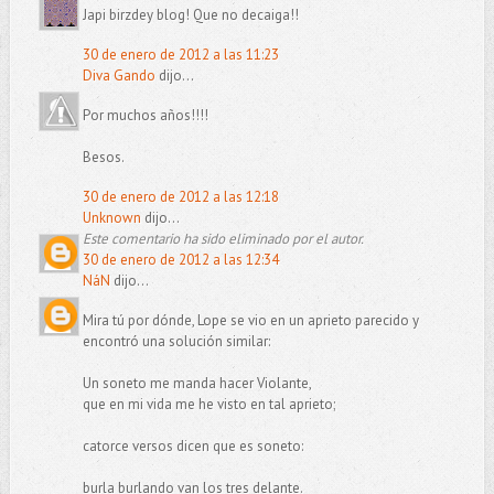
Japi birzdey blog! Que no decaiga!!
30 de enero de 2012 a las 11:23
Diva Gando
dijo...
Por muchos años!!!!
Besos.
30 de enero de 2012 a las 12:18
Unknown
dijo...
Este comentario ha sido eliminado por el autor.
30 de enero de 2012 a las 12:34
NáN
dijo...
Mira tú por dónde, Lope se vio en un aprieto parecido y
encontró una solución similar:
Un soneto me manda hacer Violante,
que en mi vida me he visto en tal aprieto;
catorce versos dicen que es soneto:
burla burlando van los tres delante.