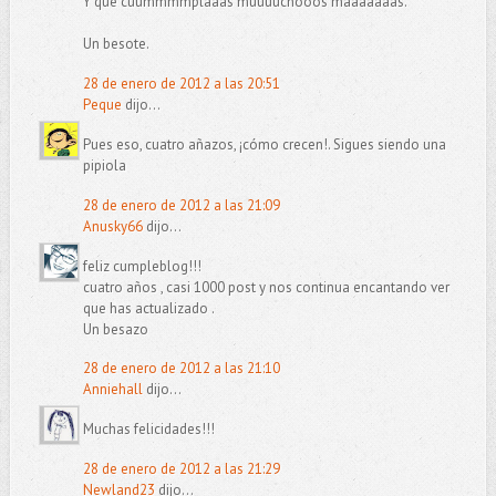
Y que cuummmmplaaas muuuuchooos maaaaaaás.
Un besote.
28 de enero de 2012 a las 20:51
Peque
dijo...
Pues eso, cuatro añazos, ¡cómo crecen!. Sigues siendo una
pipiola
28 de enero de 2012 a las 21:09
Anusky66
dijo...
feliz cumpleblog!!!
cuatro años , casi 1000 post y nos continua encantando ver
que has actualizado .
Un besazo
28 de enero de 2012 a las 21:10
Anniehall
dijo...
Muchas felicidades!!!
28 de enero de 2012 a las 21:29
Newland23
dijo...