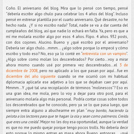
Coño. El aniversario del blog. Mira que lo pensé con tiempo, pensé
“debería escribir algo chulo para celebrar los 4 años del blog”. Incluso
pensé en estrenar plantilla por el cuarto aniversario. Qué desastre, no he
hecho nada. ¿Y si no escribo nada? Total, nadie se va a dar cuenta del
cumpleaños del blog, así que nadie lo echará en falta. Ya, pero es que a
mí me molaría escribir algo por esos 4 años. Flipo. 4 años. 932 posts,
con dos cojones. Alucino. Bueno y ¿qué escribo por el aniversario?
Debería ser algo chulo…mmm... ¿algo sobre porque lo empecé y cómo
escribo y todo eso? No, eso ya lo conté en “
entrevista con un vampiro
”.
¿Algo sobre como molan los descerebrados? Por cierto…voy a mirar
ahora mismo cuando usé por primera vez descerebrados…el
3 de
diciembre de 2008
, pero no aplicado a los que pasan por aquí…fue en
diciembre del año siguiente
cuando se me ocurrió con mi habitual
diplomacia aplicarle ese adjetivo a los que se dejaban caer por aquí.
Mmmm...Y ¿qué tal una recopilación de términos “molinescos”? Eso es
una gran idea, me mola, pero lo voy a dejar para otro post, para el
aniversario molaría algo más personal. Podría contar cosas sobre todos
los descerebrados que he conocido, pero ya se lo que pasa luego, que
siempre entra alguno a abuchearme en plan “
muy bonito, haciendo la
pelota a los lectores para que te hagan la ola y sean como palmeros. Creída
que eres una creída
”. Mejor no les doy esa oportunidad, aunque la verdad
es que no me puedo quejar porque tengo pocos trolls. No debería decir
esto porque lo mismo entran en masa ahora. Bueno, entonces... ¿qué