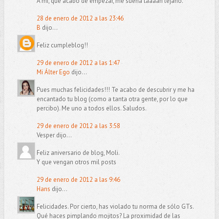
A mí, que acabo de empezar, me suena taaaan lejano.
28 de enero de 2012 a las 23:46
B
dijo...
Feliz cumpleblog!!
29 de enero de 2012 a las 1:47
Mi Álter Ego
dijo...
Pues muchas felicidades!!! Te acabo de descubrir y me ha
encantado tu blog (como a tanta otra gente, por lo que
percibo). Me uno a todos ellos. Saludos.
29 de enero de 2012 a las 3:58
Vesper dijo...
Feliz aniversario de blog, Moli.
Y que vengan otros mil posts
29 de enero de 2012 a las 9:46
Hans
dijo...
Felicidades. Por cierto, has violado tu norma de sólo GTs.
Qué haces pimplando mojitos? La proximidad de las