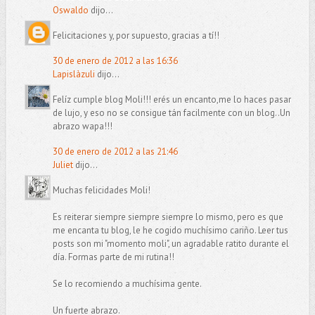
Oswaldo
dijo...
Felicitaciones y, por supuesto, gracias a tí!!
30 de enero de 2012 a las 16:36
Lapislàzuli
dijo...
Felíz cumple blog Moli!!! erés un encanto,me lo haces pasar
de lujo, y eso no se consigue tán facilmente con un blog..Un
abrazo wapa!!!
30 de enero de 2012 a las 21:46
Juliet
dijo...
Muchas felicidades Moli!
Es reiterar siempre siempre siempre lo mismo, pero es que
me encanta tu blog, le he cogido muchísimo cariño. Leer tus
posts son mi "momento moli", un agradable ratito durante el
día. Formas parte de mi rutina!!
Se lo recomiendo a muchísima gente.
Un fuerte abrazo.