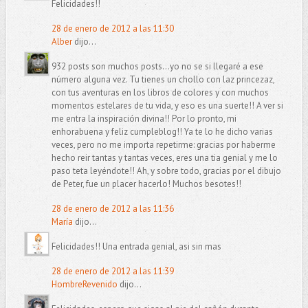
Felicidades!!
28 de enero de 2012 a las 11:30
Alber
dijo...
932 posts son muchos posts...yo no se si llegaré a ese
número alguna vez. Tu tienes un chollo con laz princezaz,
con tus aventuras en los libros de colores y con muchos
momentos estelares de tu vida, y eso es una suerte!! A ver si
me entra la inspiración divina!! Por lo pronto, mi
enhorabuena y feliz cumpleblog!! Ya te lo he dicho varias
veces, pero no me importa repetirme: gracias por haberme
hecho reir tantas y tantas veces, eres una tia genial y me lo
paso teta leyéndote!! Ah, y sobre todo, gracias por el dibujo
de Peter, fue un placer hacerlo! Muchos besotes!!
28 de enero de 2012 a las 11:36
María
dijo...
Felicidades!! Una entrada genial, asi sin mas
28 de enero de 2012 a las 11:39
HombreRevenido
dijo...