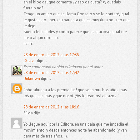
en el blog del que comenta ¿y eso os gusta? ¿y quedais
fuera o no?
Tengo un amigo que se llama Gonzalo y se lo contaré, igual
le gusta esto...pero su parienta que es muy dura no creo que
le deje.
Bueno felicidades y como parece que es gracioso igual me
paso algún otro dia.
ecdlc
28 de enero de 2012 a las 17:35
_Xisca_
dijo...
Este comentario ha sido eliminado por el autor.
28 de enero de 2012 a las 17:42
Unknown
dijo...
Enhorabuena a las premiadas! que sean muchos años más
los que escribas y que nosotr@s lo leamos! abrazos
28 de enero de 2012 a las 18:16
Sílvia dijo...
Yo llegué aquí por la Editora, en una baja que me impedía el
movimiento, y desde entonces no te he abandonado (y van
para más de tres años...).