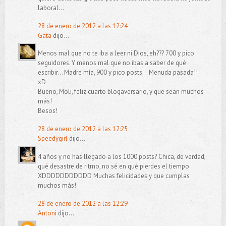
laboral...
28 de enero de 2012 a las 12:24
Gata
dijo...
Menos mal que no te iba a leer ni Dios, eh??? 700 y pico
seguidores. Y menos mal que no ibas a saber de qué
escribir... Madre mía, 900 y pico posts... Menuda pasada!!
xD
Bueno, Moli, feliz cuarto blogaversario, y que sean muchos
más!
Besos!
28 de enero de 2012 a las 12:25
Speedygirl
dijo...
4 años y no has llegado a los 1000 posts? Chica, de verdad,
qué desastre de ritmo, no sé en qué pierdes el tiempo
XDDDDDDDDDDD Muchas felicidades y que cumplas
muchos más!
28 de enero de 2012 a las 12:29
Antoni
dijo...