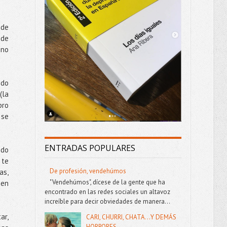
 de
ude
 no
ndo
(la
bro
 se
ENTRADAS POPULARES
ndo
 te
De profesión, vendehúmos
as,
"Vendehúmos", dícese de la gente que ha
 en
encontrado en las redes sociales un altavoz
increíble para decir obviedades de manera...
ar,
CARI, CHURRI, CHATA...Y DEMÁS
HORRORES