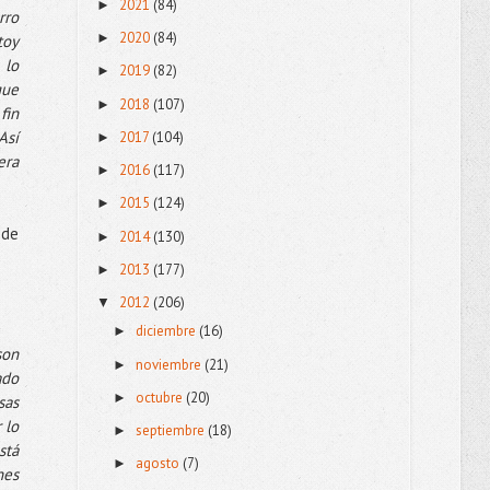
2021
(84)
►
rro
2020
(84)
►
toy
 lo
2019
(82)
►
que
2018
(107)
►
fin
Así
2017
(104)
►
era
2016
(117)
►
2015
(124)
►
 de
2014
(130)
►
2013
(177)
►
2012
(206)
▼
diciembre
(16)
►
son
noviembre
(21)
►
ado
octubre
(20)
►
sas
 lo
septiembre
(18)
►
stá
agosto
(7)
►
nes