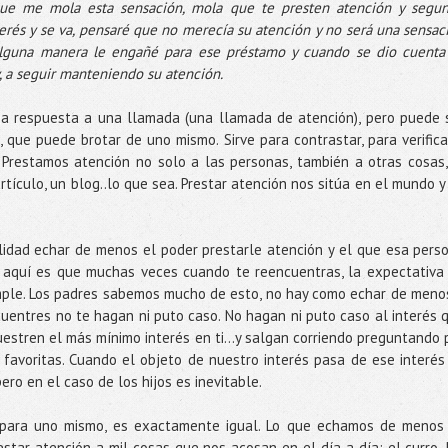
que me mola esta sensación, mola que te presten atención y segu
erés y se va, pensaré que no merecía su atención y no será una sensac
alguna manera le engañé para ese préstamo y cuando se dio cuenta
y, a seguir manteniendo su atención.
na respuesta a una llamada (una llamada de atención), pero puede 
, que puede brotar de uno mismo. Sirve para contrastar, para verifica
 Prestamos atención no solo a las personas, también a otras cosas,
rtículo, un blog..lo que sea. Prestar atención nos sitúa en el mundo y
lidad echar de menos el poder prestarle atención y el que esa pers
a aquí es que muchas veces cuando te reencuentras, la expectativa
mple. Los padres sabemos mucho de esto, no hay como echar de meno
uentres no te hagan ni puto caso. No hagan ni puto caso al interés 
uestren el más mínimo interés en ti…y salgan corriendo preguntando 
 favoritas. Cuando el objeto de nuestro interés pasa de ese interés
pero en el caso de los hijos es inevitable.
 para uno mismo, es exactamente igual. Lo que echamos de menos
star atención a mil cosas que nos acosan en el día a día: el curro, 