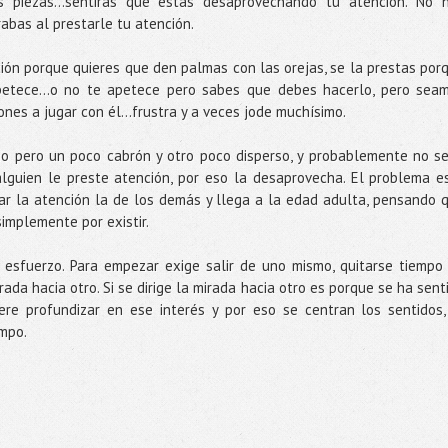
s piezas…sentirás que estás desaprovechando tu atención. No 
bas al prestarle tu atención.
ión porque quieres que den palmas con las orejas, se la prestas por
petece...o no te apetece pero sabes que debes hacerlo, pero sea
pones a jugar con él…frustra y a veces jode muchísimo.
o pero un poco cabrón y otro poco disperso, y probablemente no s
lguien le preste atención, por eso la desaprovecha. El problema e
r la atención la de los demás y llega a la edad adulta, pensando 
simplemente por existir.
 esfuerzo. Para empezar exige salir de uno mismo, quitarse tiempo
rada hacia otro. Si se dirige la mirada hacia otro es porque se ha sent
re profundizar en ese interés y por eso se centran los sentidos,
empo.