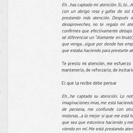
Eh…has captado mi atención. Sí, tú…Al
con un abrigo rosa y gafas de sol 
prestando más atención. Después d
desaproveches, no te regalo mi aten
confirmes que efectivamente debajo 
sé diferenciar un “diamante en bruto”
que venga...sigue por donde has emp
que estaba haciendo para prestarte at
Te presto mi atención, me esfuerzo 
mantenerlo, de reforzarlo, de incitarl
El que la recibe debe pensar
Eh...he captado su atención. Lo no
imaginaciones mías, me está haciendo
de persona, me confunde con otra
molonas...a lo mejor sí que me está h
que sea que estuviera haciendo y me 
viendo en mí. Me está prestando aten