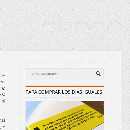
cer
te.
 no
PARA COMPRAR LOS DÍAS IGUALES
stá
 tú
más
jar