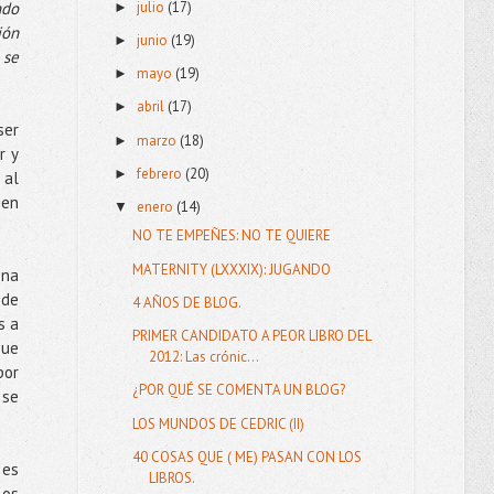
julio
(17)
ndo
►
ión
junio
(19)
►
 se
mayo
(19)
►
abril
(17)
►
ser
marzo
(18)
►
r y
febrero
(20)
►
 al
 en
enero
(14)
▼
NO TE EMPEÑES: NO TE QUIERE
MATERNITY (LXXXIX): JUGANDO
ona
 de
4 AÑOS DE BLOG.
s a
PRIMER CANDIDATO A PEOR LIBRO DEL
que
2012: Las crónic...
por
¿POR QUÉ SE COMENTA UN BLOG?
 se
LOS MUNDOS DE CEDRIC (II)
40 COSAS QUE ( ME) PASAN CON LOS
 es
LIBROS.
los