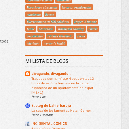
Sobrevaloraciones
Moliradio
Vacaciones alsacianas
lecturas encadenadas
machismo
Breves
Fuerteventura en 500 palabras.
Haper´s Bazaar
Ignite
Murakami
Washigton roadtrip
charla
empotrador
revistas femeninas
series
 toda
televisión
women´s health
MI LISTA DE BLOGS
divagando, divagando...
Tras poco domir, mírate 4 pelis en las 12
horas de avión y termina en la cama
esponjosa de un apartamento de expat
[Méx 1]
Hace 1 día
El blog de Lahierbaroja
La casa de los lamentos, Helen Garner
Hace 1 semana
INCIDENTAL COMICS
Bored of the Ordinary