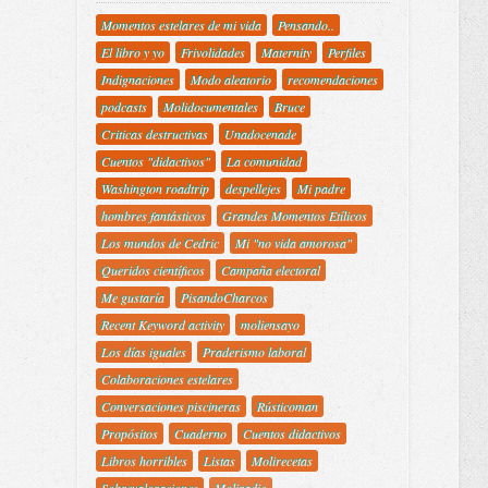
Momentos estelares de mi vida
Pensando..
El libro y yo
Frivolidades
Maternity
Perfiles
Indignaciones
Modo aleatorio
recomendaciones
podcasts
Molidocumentales
Bruce
Criticas destructivas
Unadocenade
Cuentos "didactivos"
La comunidad
Washington roadtrip
despellejes
Mi padre
hombres fantásticos
Grandes Momentos Etílicos
Los mundos de Cedric
Mi "no vida amorosa"
Queridos científicos
Campaña electoral
Me gustaría
PisandoCharcos
Recent Keyword activity
moliensayo
Los días iguales
Praderismo laboral
Colaboraciones estelares
Conversaciones piscineras
Rústicoman
Propósitos
Cuaderno
Cuentos didactivos
Libros horribles
Listas
Molirecetas