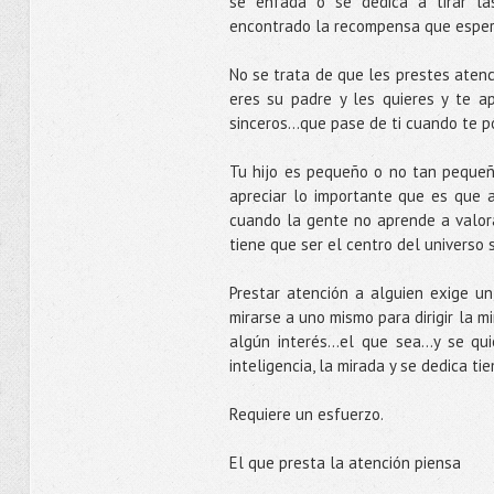
se enfada o se dedica a tirar la
encontrado la recompensa que espera
No se trata de que les prestes atenc
eres su padre y les quieres y te a
sinceros...que pase de ti cuando te 
Tu hijo es pequeño o no tan pequeñ
apreciar lo importante que es que a
cuando la gente no aprende a valora
tiene que ser el centro del universo 
Prestar atención a alguien exige un
mirarse a uno mismo para dirigir la mi
algún interés…el que sea…y se quie
inteligencia, la mirada y se dedica ti
Requiere un esfuerzo.
El que presta la atención piensa