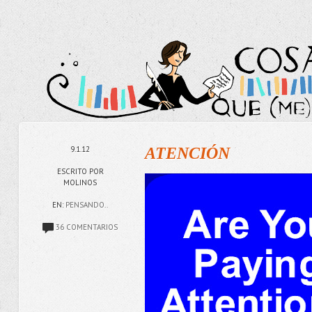
9.1.12
ATENCIÓN
ESCRITO POR
MOLINOS
EN:
PENSANDO..
36 COMENTARIOS