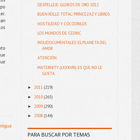
DESPELLEJE: GLOBOS DE ORO 2012
mpo
er.
BUEN ROLLO TOTAL: PRINCEZAZ Y LIBROS
man
HOSTILIDAD Y COCODRILOS
los
LOS MUNDOS DE CEDRIC
MOLIDOCUMENTALES: EL PLANETA DEL
nto
AMOR
que
ATENCIÓN
que
MATERNITY (LXXXVIII): ES QUE NO LE
GUSTA.
2011
(219)
►
2010
(265)
►
2009
(290)
►
2008
(144)
►
ntigua
PARA BUSCAR POR TEMAS