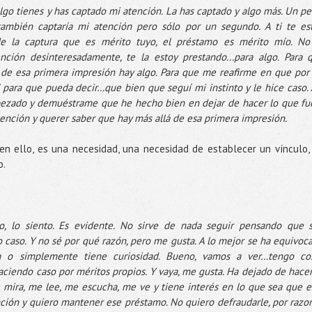
go tienes y has captado mi atención. La has captado y algo más. Un pe
también captaría mi atención pero sólo por un segundo. A ti te es
e la captura que es mérito tuyo, el préstamo es mérito mío. No
ción desinteresadamente, te la estoy prestando...para algo. Para 
de esa primera impresión hay algo. Para que me reafirme en que por 
, para que pueda decir…que bien que seguí mi instinto y le hice caso. 
ezado y demuéstrame que he hecho bien en dejar de hacer lo que fu
ención y querer saber que hay más allá de esa primera impresión.
en ello, es una necesidad, una necesidad de establecer un vínculo,
o.
to, lo siento. Es evidente. No sirve de nada seguir pensando que 
 caso. Y no sé por qué razón, pero me gusta. A lo mejor se ha equivoc
 o simplemente tiene curiosidad. Bueno, vamos a ver…tengo co
aciendo caso por méritos propios. Y vaya, me gusta. Ha dejado de hacer
mira, me lee, me escucha, me ve y tiene interés en lo que sea que e
ción y quiero mantener ese préstamo. No quiero defraudarle, por razo