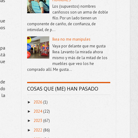
has
Los (supuestos) nombres
cariñosos son un arma de doble
filo. Por un lado tienen un
que
componente de cariño, de confianza, de
mos
intimidad, de p...
Ikea no me manipules
Vaya por delante que me gusta
epa
Ikea. Levanto la mirada ahora
stá
mismo y más de la mitad de los
que
muebles que veo los he
comprado allí. Me gusta...
 de
COSAS QUE (ME) HAN PASADO
ido
 la
2026
(1)
►
2024
(22)
►
2023
(67)
►
2022
(86)
►