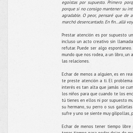
egoístas por supuesto. Primero por
porque si no consigo mantener su int
agradable. O peor, pensaré que de 
marchó desencantado. En fin...allá vo
Prestar atención es por supuesto u
incluso un acto creativo sin llamada
refutar. Puede ser algo espontaneo.
mundo que nos rodea, a un libro, un a
las relaciones.
Echar de menos a alguien, es en rea
te preste atención a ti. El problem
interés es tan alta que jamás se cu
los niños para que cuando te los enc
tú tienes en ellos ni por supuesto m
su hermano, su perro o sus galletas
sufre y uno se siente muy gilipollas, 
Echar de menos tener tiempo libre
tener tiempo para poder dejar de pre