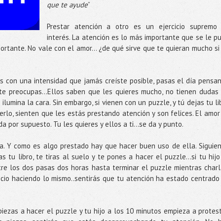
que te ayude
”
Prestar atención a otro es un ejercicio supremo
interés. La atención es lo más importante que se le p
mportante. No vale con el amor… ¿de qué sirve que te quieran mucho si
jos con una intensidad que jamás creíste posible, pasas el día pensa
 te preocupas…Ellos saben que les quieres mucho, no tienen dudas 
 ilumina la cara. Sin embargo, si vienen con un puzzle, y tú dejas tu li
erlo, sienten que les estás prestando atención y son felices. El amor
da por supuesto. Tu les quieres y ellos a ti…se da y punto.
ta. Y como es algo prestado hay que hacer buen uso de ella. Siguie
as tu libro, te tiras al suelo y te pones a hacer el puzzle…si tu hijo
entre los dos pasas dos horas hasta terminar el puzzle mientras charl
cio haciendo lo mismo..sentirás que tu atención ha estado centrado
empiezas a hacer el puzzle y tu hijo a los 10 minutos empieza a protest