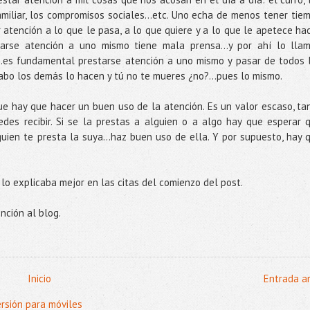
familiar, los compromisos sociales...etc. Uno echa de menos tener tie
 atención a lo que le pasa, a lo que quiere y a lo que le apetece hac
tarse atención a uno mismo tiene mala prensa…y por ahí lo lla
z…es fundamental prestarse atención a uno mismo y pasar de todos 
cabo los demás lo hacen y tú no te mueres ¿no?...pues lo mismo.
que hay que hacer un buen uso de la atención. Es un valor escaso, ta
des recibir. Si se la prestas a alguien o a algo hay que esperar 
lguien te presta la suya…haz buen uso de ella. Y por supuesto, hay 
 lo explicaba mejor en las citas del comienzo del post.
nción al blog.
Inicio
Entrada a
ersión para móviles