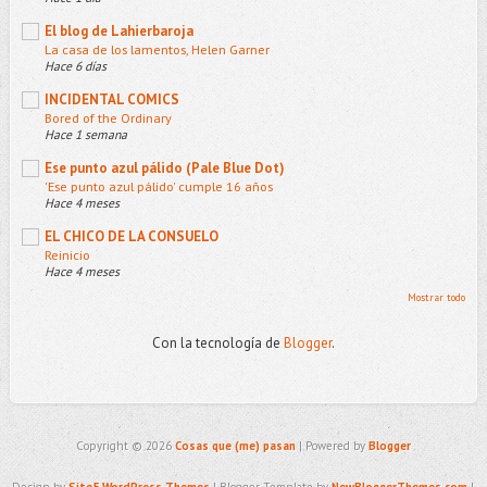
El blog de Lahierbaroja
La casa de los lamentos, Helen Garner
Hace 6 días
INCIDENTAL COMICS
Bored of the Ordinary
Hace 1 semana
Ese punto azul pálido (Pale Blue Dot)
'Ese punto azul pálido' cumple 16 años
Hace 4 meses
EL CHICO DE LA CONSUELO
Reinicio
Hace 4 meses
Mostrar todo
Con la tecnología de
Blogger
.
Copyright ©
2026
Cosas que (me) pasan
| Powered by
Blogger
Design by
Site5 WordPress Themes
| Blogger Template by
NewBloggerThemes.com
|