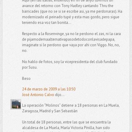
Aqui (en las italias, entiendo) en fin de anyo tuvimos un
avance del retorno con Tony Hadley cantando Thru the
barricades (que no se si se escribe asi, ya me perdonaras). Ha
modernizado el peinado tupé y esta mas gordo, pero sigue
teniendo esa voz tan bonita...
Respecto a la Rosenvinge, ya no le perdono el zas, ni la cara
de pijamodernaalternativapasodetodoconlavisadepapa,
imaginate si le perdono que vaya por ahi con Viggo. No, no,
no.
No hablo de fotos, soy la vicepresidenta del club fundado
por Susu.
Beso
24 de marzo de 2009 a las 10:50
José Antonio Calvo
dijo...
La operación “Molinos” detiene a 18 personas en La Muela,
Zaragoza, Madrid y San Sebastián
Un total de 18 personas, entre las que se encuentra la
alcaldesa de La Muela, María Victoria Pinilla, han sido