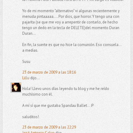
Yo de mi momento "alternativo" vi algunas recientemente y
menuda pintaaaaa.... Por dios, que horror. Y tengo una con
pajarita (se que me voy a arrepentir de contarlo, de hecho
tengo un dedo en la tecla de DELETE)del momento Duran
Duran...
En fin, la suerte es que no hice la comunión. Eso consuela...
a medias.
Susu
23 de marzo de 2009 a las 18:16
Lillu
dijo...
Hola! Llevo unos días leyendo tu blog y me he reído
muchísimo con él.
A mí sí que me gustaba Spandau Ballet... :P
saluditos!
23 de marzo de 2009 a las 22:29
José Antonio Calvo
dijo...