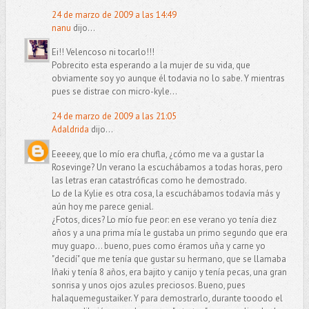
24 de marzo de 2009 a las 14:49
nanu
dijo...
Ei!! Velencoso ni tocarlo!!!
Pobrecito esta esperando a la mujer de su vida, que
obviamente soy yo aunque él todavia no lo sabe. Y mientras
pues se distrae con micro-kyle...
24 de marzo de 2009 a las 21:05
Adaldrida
dijo...
Eeeeey, que lo mío era chufla, ¿cómo me va a gustar la
Rosevinge? Un verano la escuchábamos a todas horas, pero
las letras eran catastróficas como he demostrado.
Lo de la Kylie es otra cosa, la escuchábamos todavía más y
aún hoy me parece genial.
¿Fotos, dices? Lo mío fue peor: en ese verano yo tenía diez
años y a una prima mía le gustaba un primo segundo que era
muy guapo... bueno, pues como éramos uña y carne yo
"decidí" que me tenía que gustar su hermano, que se llamaba
Iñaki y tenía 8 años, era bajito y canijo y tenía pecas, una gran
sonrisa y unos ojos azules preciosos. Bueno, pues
halaquemegustaiker. Y para demostrarlo, durante tooodo el