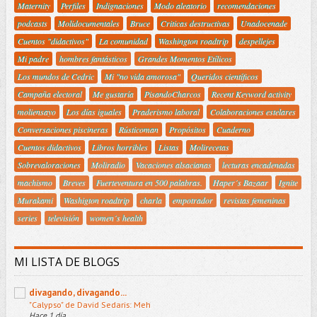
Maternity
Perfiles
Indignaciones
Modo aleatorio
recomendaciones
podcasts
Molidocumentales
Bruce
Criticas destructivas
Unadocenade
Cuentos "didactivos"
La comunidad
Washington roadtrip
despellejes
Mi padre
hombres fantásticos
Grandes Momentos Etílicos
Los mundos de Cedric
Mi "no vida amorosa"
Queridos científicos
Campaña electoral
Me gustaría
PisandoCharcos
Recent Keyword activity
moliensayo
Los días iguales
Praderismo laboral
Colaboraciones estelares
Conversaciones piscineras
Rústicoman
Propósitos
Cuaderno
Cuentos didactivos
Libros horribles
Listas
Molirecetas
Sobrevaloraciones
Moliradio
Vacaciones alsacianas
lecturas encadenadas
machismo
Breves
Fuerteventura en 500 palabras.
Haper´s Bazaar
Ignite
Murakami
Washigton roadtrip
charla
empotrador
revistas femeninas
series
televisión
women´s health
MI LISTA DE BLOGS
divagando, divagando...
"Calypso" de David Sedaris: Meh
Hace 1 día