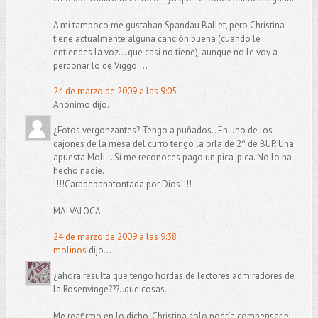
A mi tampoco me gustaban Spandau Ballet, pero Christina
tiene actualmente alguna canción buena (cuando le
entiendes la voz... que casi no tiene), aunque no le voy a
perdonar lo de Viggo....
24 de marzo de 2009 a las 9:05
Anónimo dijo...
¿Fotos vergonzantes? Tengo a puñados.. En uno de los
cajones de la mesa del curro tengo la orla de 2º de BUP. Una
apuesta Moli... Si me reconoces pago un pica-pica. No lo ha
hecho nadie.
!!!!Caradepanatontada por Dios!!!!
MALVALOCA.
24 de marzo de 2009 a las 9:38
molinos
dijo...
¿ahora resulta que tengo hordas de lectores admiradores de
la Rosenvinge???..que cosas.
Me reafirmo en lo dicho, Christina solo podría compensar el