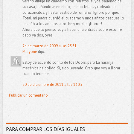
verano dibujé un cuaderno con "retratos" suyos, saliendo de
su casa, bañándose en el río, en bicicleta... y rodeado de
corazoncitos, y hasta ¡vestido de romano! Ignoro por qué.
Total, mi padre guardó el cuaderno y unos añitos después lo
enseñó a los amigos a troche y moche. ¡Horror!
Ahora que lo pienso voy a hacer una entrada sobre esto. Te
debo ya dos, oyes.
24 de marzo de 2009 a las 23:31
Meryone
dijo...
Estoy de acuerdo con lo de los Doors, pero La naranja
mecánica ha dolido. Sí, sigo leyendo. Creo que voy a llorar
cuando termine.
20 de diciembre de 2011 a las 13:25
Publicar un comentario
PARA COMPRAR LOS DÍAS IGUALES