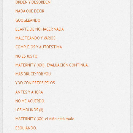
ORDEN Y DESORDEN
NADA QUE DECIR
GOOGLEANDO
EL ARTE DE NO HACER NADA
MALETEANDO Y VARIOS.
COMPLEJOS Y AUTOESTIMA
NO ES JUSTO
MATERNITY (XXI) . EVALUACIÓN CONTINUA.
MÁS BRUCE: FOR YOU
Y YO CON ESTOS PELOS
ANTES Y AHORA
NO ME ACUERDO.
LOS MOLINOS (II)
MATERNITY (XX): el niño está malo
ESQUIANDO.