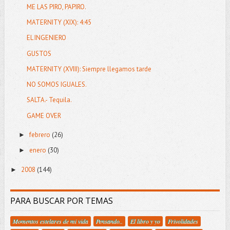
ME LAS PIRO, PAPIRO.
MATERNITY (XIX): 4:45
EL INGENIERO
GUSTOS
MATERNITY (XVIII): Siempre llegamos tarde
NO SOMOS IGUALES.
SALTA.- Tequila.
GAME OVER
febrero
(26)
►
enero
(30)
►
2008
(144)
►
PARA BUSCAR POR TEMAS
Momentos estelares de mi vida
Pensando..
El libro y yo
Frivolidades