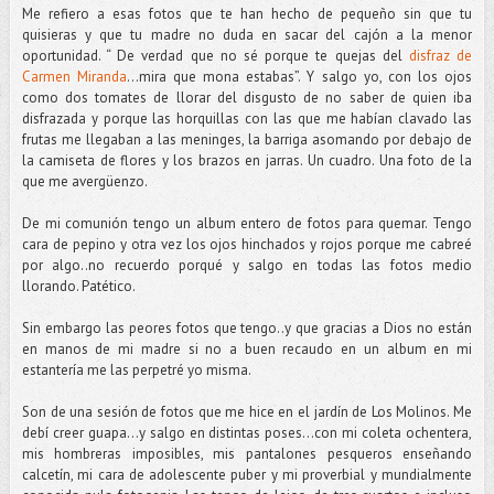
Me refiero a esas fotos que te han hecho de pequeño sin que tu
quisieras y que tu madre no duda en sacar del cajón a la menor
oportunidad. “ De verdad que no sé porque te quejas del
disfraz de
Carmen Miranda
…mira que mona estabas”. Y salgo yo, con los ojos
como dos tomates de llorar del disgusto de no saber de quien iba
disfrazada y porque las horquillas con las que me habían clavado las
frutas me llegaban a las meninges, la barriga asomando por debajo de
la camiseta de flores y los brazos en jarras. Un cuadro. Una foto de la
que me avergüenzo.
De mi comunión tengo un album entero de fotos para quemar. Tengo
cara de pepino y otra vez los ojos hinchados y rojos porque me cabreé
por algo..no recuerdo porqué y salgo en todas las fotos medio
llorando. Patético.
Sin embargo las peores fotos que tengo..y que gracias a Dios no están
en manos de mi madre si no a buen recaudo en un album en mi
estantería me las perpetré yo misma.
Son de una sesión de fotos que me hice en el jardín de Los Molinos. Me
debí creer guapa…y salgo en distintas poses…con mi coleta ochentera,
mis hombreras imposibles, mis pantalones pesqueros enseñando
calcetín, mi cara de adolescente puber y mi proverbial y mundialmente