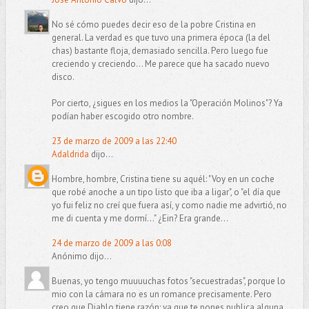
No sé cómo puedes decir eso de la pobre Cristina en
general. La verdad es que tuvo una primera época (la del
chas) bastante floja, demasiado sencilla. Pero luego fue
creciendo y creciendo... Me parece que ha sacado nuevo
disco.
Por cierto, ¿sigues en los medios la "Operación Molinos"? Ya
podían haber escogido otro nombre.
23 de marzo de 2009 a las 22:40
Adaldrida
dijo...
Hombre, hombre, Cristina tiene su aquél: "Voy en un coche
que robé anoche a un tipo listo que iba a ligar", o "el día que
yo fui feliz no creí que fuera así, y como nadie me advirtió, no
me di cuenta y me dormí..." ¿Ein? Era grande...
24 de marzo de 2009 a las 0:08
Anónimo dijo...
Buenas, yo tengo muuuuchas fotos "secuestradas", porque lo
mio con la cámara no es un romance precisamente. Pero
creo que Diablo tiene razón: ya que te pones publica alguna.