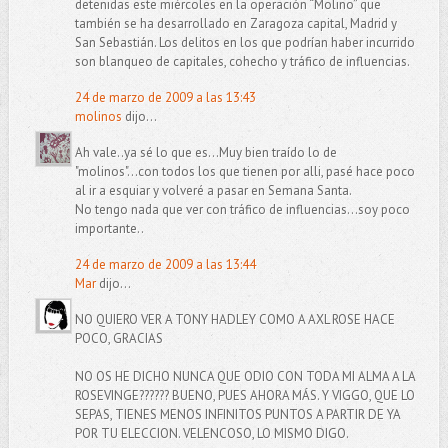
detenidas este miércoles en la operación “Molino” que
también se ha desarrollado en Zaragoza capital, Madrid y
San Sebastián. Los delitos en los que podrían haber incurrido
son blanqueo de capitales, cohecho y tráfico de influencias.
24 de marzo de 2009 a las 13:43
molinos
dijo...
Ah vale..ya sé lo que es...Muy bien traído lo de
"molinos"...con todos los que tienen por alli, pasé hace poco
al ir a esquiar y volveré a pasar en Semana Santa.
No tengo nada que ver con tráfico de influencias...soy poco
importante..
24 de marzo de 2009 a las 13:44
Mar
dijo...
NO QUIERO VER A TONY HADLEY COMO A AXL ROSE HACE
POCO, GRACIAS
NO OS HE DICHO NUNCA QUE ODIO CON TODA MI ALMA A LA
ROSEVINGE?????? BUENO, PUES AHORA MÁS. Y VIGGO, QUE LO
SEPAS, TIENES MENOS INFINITOS PUNTOS A PARTIR DE YA
POR TU ELECCION. VELENCOSO, LO MISMO DIGO.