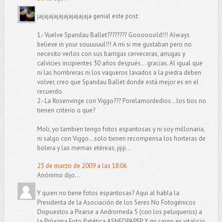
jajajajajajajajajajaja genial este post:
1.- Vuelve Spandau Ballet???????? Goooooold!!! Always
believe in your souuuuul!!! A mi si me gustaban pero no
necesito verlos con sus barrigas cerveceras, arrugas y
calvícies incipientes 30 años después... gracias. Al igual que
ni las hombreras ni los vaqueros lavados a la piedra deben
volver, creo que Spandau Ballet donde está mejor es en el
recuerdo.
2.- La Rosenvinge con Viggo??? Porelamordedios...los tios no
tienen criterio o que?
Moli, yo tambien tengo fotos espantosas y ni soy millonaria,
ni salgo con Viggo...solo tienen recompensa los horteras de
bolera y las memas etéreas, jijiji...
23 de marzo de 2009 a las 18:06
Anónimo dijo...
Y quien no tiene fotos espantosas? Aqui al habla la
Presidenta de la Asociación de los Seres No Fotogénicos
Dispuestos a Pirarse a Andromeda 5 (con los peluqueros) a
la Próxima Foto Patética ASNFDPAPFP. Y mi cargo es vitalicio.