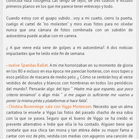
conocida nula fotogenia. Las tengo de lejos, de tres cuartos e incluso
primeros planos en los que me parece tener entrecejo y todo.
Cuando estoy con el guapo subido…voy a mi cuarto, cierro la puerta,
cuelgo el cartel de “no molesten” y miro esas fotos para no olvidar
nunca que una cámara de fotos combinada con un subidón de
autoestima puede acabar con mi carrera.
¿ A que viene esta serie de golpes a mi autoestima?. A dos noticias
impactantes que he leído este fin de semana:
-
vuelve Spandau Ballet
. A mi me horrorizaban en su momento de gloria
en los 80 e incluso en esa época me parecían horteras, con esos tupes y
esos pelillos de macarra de medio pelo. ¿ Cómo se sentirán hoy al verse
vestidos de dorados y blancos con hombreras en todos los periódicos
del mundo?. Pensarán algo del tipo “
Madre mía que espanto, que poco
criterio teníamos
” o algo más “
si me pagan lo suficiente me vuelvo a
poner la misma pinta y plataformas si hace falta
”.
-
Chistina Rosenvinge sale con Viggo Mortensen
. Necesito que un alma
caritativa le enseñe a Viggo las fotos del pasado chacho de esa rubia
con la que se pasea. Seguro que el bueno de Viggo se ha creído el
presente alternativo e Indie que ella le ha contado. Alguien tiene que
contarle que esa chica tan mona y tan etérea debe su mayor fama a
cantar con voz de pito, vestida con medias con agujeros una canción de