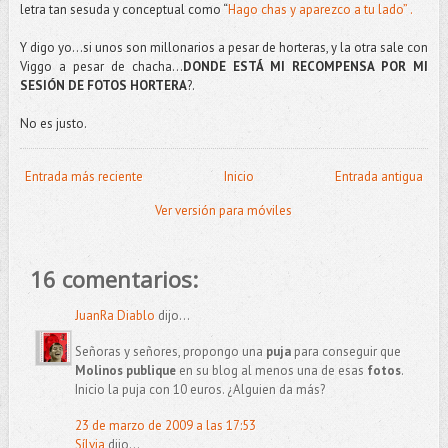
letra tan sesuda y conceptual como “
Hago chas y aparezco a tu lado” .
Y digo yo…si unos son millonarios a pesar de horteras, y la otra sale con
Viggo a pesar de chacha…
DONDE ESTÁ MI RECOMPENSA POR MI
SESIÓN DE FOTOS HORTERA
?.
No es justo.
Entrada más reciente
Inicio
Entrada antigua
Ver versión para móviles
16 comentarios:
JuanRa Diablo
dijo...
Señoras y señores, propongo una
puja
para conseguir que
Molinos publique
en su blog al menos una de esas
fotos
.
Inicio la puja con 10 euros. ¿Alguien da más?
23 de marzo de 2009 a las 17:53
Sílvia
dijo...