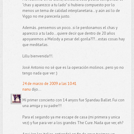
"chas y aparezco a tu lado" si hubiera compuesto por lo
menos un tema de calidad interplanetaria...y aún así lo de
Viggo no me parecería justo.
Además..pensemos un poco..si le perdonamos el chas y
aparezco a tu lado...quiere decir que dentro de 20 años
apoyaremos a Melody a pesar del gorila???...estas cosas hay
que meditarlas.
Lillu bienvenida!!!.
José Antonio no sé que es la operación molinos..pero yo no
tengo nada que ver :)
24 de marzo de 2009 a las 10:41
nanu
dijo...
Mi primer concierto con 14 anyos fue Spandau Ballet. Fui con
una amiga y su padre!!!
Para el segundo ya me escape de casa (mi primera y unica
vez) y fue para ver a los grandes The Cure. Nada que ver, eh?