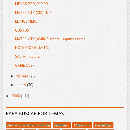
ME LAS PIRO, PAPIRO.
MATERNITY (XIX): 4:45
EL INGENIERO
GUSTOS
MATERNITY (XVIII): Siempre llegamos tarde
NO SOMOS IGUALES.
SALTA.- Tequila.
GAME OVER
febrero
(26)
►
enero
(30)
►
2008
(144)
►
PARA BUSCAR POR TEMAS
Momentos estelares de mi vida
Pensando..
El libro y yo
Frivolidades