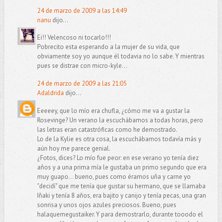
24 de marzo de 2009 a las 14:49
nanu
dijo...
Ei!! Velencoso ni tocarlo!!!
Pobrecito esta esperando a la mujer de su vida, que
obviamente soy yo aunque él todavia no lo sabe. Y mientras
pues se distrae con micro-kyle...
24 de marzo de 2009 a las 21:05
Adaldrida
dijo...
Eeeeey, que lo mío era chufla, ¿cómo me va a gustar la
Rosevinge? Un verano la escuchábamos a todas horas, pero
las letras eran catastróficas como he demostrado.
Lo de la Kylie es otra cosa, la escuchábamos todavía más y
aún hoy me parece genial.
¿Fotos, dices? Lo mío fue peor: en ese verano yo tenía diez
años y a una prima mía le gustaba un primo segundo que era
muy guapo... bueno, pues como éramos uña y carne yo
"decidí" que me tenía que gustar su hermano, que se llamaba
Iñaki y tenía 8 años, era bajito y canijo y tenía pecas, una gran
sonrisa y unos ojos azules preciosos. Bueno, pues
halaquemegustaiker. Y para demostrarlo, durante tooodo el