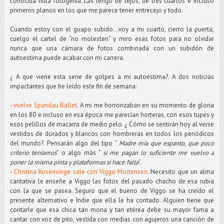
conocida nula fotogenia. Las tengo de lejos, de tres cuartos e incluso
primeros planos en los que me parece tener entrecejo y todo.
Cuando estoy con el guapo subido…voy a mi cuarto, cierro la puerta,
cuelgo el cartel de “no molesten” y miro esas fotos para no olvidar
nunca que una cámara de fotos combinada con un subidón de
autoestima puede acabar con mi carrera.
¿ A que viene esta serie de golpes a mi autoestima?. A dos noticias
impactantes que he leído este fin de semana:
-
vuelve Spandau Ballet
. A mi me horrorizaban en su momento de gloria
en los 80 e incluso en esa época me parecían horteras, con esos tupes y
esos pelillos de macarra de medio pelo. ¿ Cómo se sentirán hoy al verse
vestidos de dorados y blancos con hombreras en todos los periódicos
del mundo?. Pensarán algo del tipo “
Madre mía que espanto, que poco
criterio teníamos
” o algo más “
si me pagan lo suficiente me vuelvo a
poner la misma pinta y plataformas si hace falta
”.
-
Chistina Rosenvinge sale con Viggo Mortensen
. Necesito que un alma
caritativa le enseñe a Viggo las fotos del pasado chacho de esa rubia
con la que se pasea. Seguro que el bueno de Viggo se ha creído el
presente alternativo e Indie que ella le ha contado. Alguien tiene que
contarle que esa chica tan mona y tan etérea debe su mayor fama a
cantar con voz de pito, vestida con medias con agujeros una canción de