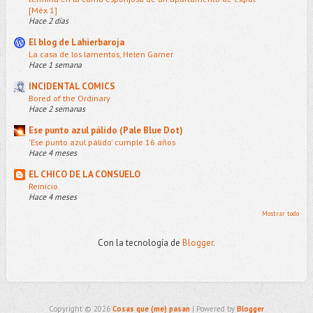
[Méx 1]
Hace 2 días
El blog de Lahierbaroja
La casa de los lamentos, Helen Garner
Hace 1 semana
INCIDENTAL COMICS
Bored of the Ordinary
Hace 2 semanas
Ese punto azul pálido (Pale Blue Dot)
'Ese punto azul pálido' cumple 16 años
Hace 4 meses
EL CHICO DE LA CONSUELO
Reinicio
Hace 4 meses
Mostrar todo
Con la tecnología de
Blogger
.
Copyright ©
2026
Cosas que (me) pasan
| Powered by
Blogger