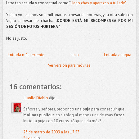
letra tan sesuda y conceptual como “
Hago chas y aparezco a tu lado” .
Y digo yo…si unos son millonarios a pesar de horteras, y la otra sale con
Viggo a pesar de chacha…
DONDE ESTÁ MI RECOMPENSA POR MI
SESIÓN DE FOTOS HORTERA
?.
No es justo.
Entrada más reciente
Inicio
Entrada antigua
Ver versión para móviles
16 comentarios:
JuanRa Diablo
dijo...
Señoras y señores, propongo una
puja
para conseguir que
Molinos publique
en su blog al menos una de esas
fotos
.
Inicio la puja con 10 euros. ¿Alguien da más?
23 de marzo de 2009 a las 17:53
Sílvia
dijo...