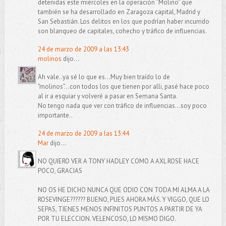
detenidas este miércoles en la operación “Molino” que
también se ha desarrollado en Zaragoza capital, Madrid y
San Sebastián. Los delitos en los que podrían haber incurrido
son blanqueo de capitales, cohecho y tráfico de influencias.
24 de marzo de 2009 a las 13:43
molinos
dijo...
Ah vale..ya sé lo que es...Muy bien traído lo de
"molinos"...con todos los que tienen por alli, pasé hace poco
al ir a esquiar y volveré a pasar en Semana Santa.
No tengo nada que ver con tráfico de influencias...soy poco
importante..
24 de marzo de 2009 a las 13:44
Mar
dijo...
NO QUIERO VER A TONY HADLEY COMO A AXL ROSE HACE
POCO, GRACIAS
NO OS HE DICHO NUNCA QUE ODIO CON TODA MI ALMA A LA
ROSEVINGE?????? BUENO, PUES AHORA MÁS. Y VIGGO, QUE LO
SEPAS, TIENES MENOS INFINITOS PUNTOS A PARTIR DE YA
POR TU ELECCION. VELENCOSO, LO MISMO DIGO.