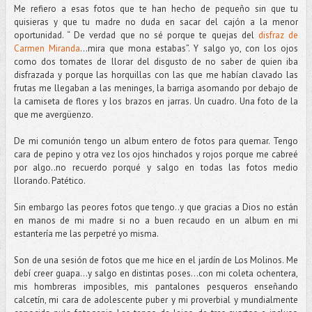
Me refiero a esas fotos que te han hecho de pequeño sin que tu
quisieras y que tu madre no duda en sacar del cajón a la menor
oportunidad. “ De verdad que no sé porque te quejas del
disfraz de
Carmen Miranda
…mira que mona estabas”. Y salgo yo, con los ojos
como dos tomates de llorar del disgusto de no saber de quien iba
disfrazada y porque las horquillas con las que me habían clavado las
frutas me llegaban a las meninges, la barriga asomando por debajo de
la camiseta de flores y los brazos en jarras. Un cuadro. Una foto de la
que me avergüenzo.
De mi comunión tengo un album entero de fotos para quemar. Tengo
cara de pepino y otra vez los ojos hinchados y rojos porque me cabreé
por algo..no recuerdo porqué y salgo en todas las fotos medio
llorando. Patético.
Sin embargo las peores fotos que tengo..y que gracias a Dios no están
en manos de mi madre si no a buen recaudo en un album en mi
estantería me las perpetré yo misma.
Son de una sesión de fotos que me hice en el jardín de Los Molinos. Me
debí creer guapa…y salgo en distintas poses…con mi coleta ochentera,
mis hombreras imposibles, mis pantalones pesqueros enseñando
calcetín, mi cara de adolescente puber y mi proverbial y mundialmente