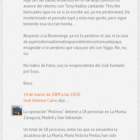
Aqui (en las italias, entiendo) en fin de anyo tuvimos un
avance del retorno con Tony Hadley cantando Thru the
barricades (que no se si se escribe asi, ya me perdonaras). Ha
modernizado el peinado tupé y esta mas gordo, pero sigue
teniendo esa voz tan bonita...
Respecto a la Rosenvinge, ya no le perdono el zas, ni la cara
de pijamodernaalternativapasodetodoconlavisadepapa,
imaginate si le perdono que vaya por ahi con Viggo. No, no,
no.
No hablo de fotos, soy la vicepresidenta del club fundado
por Susu.
Beso
24 de marzo de 2009 a las 10:50
José Antonio Calvo
dijo...
La operación “Molinos” detiene a 18 personas en La Muela,
Zaragoza, Madrid y San Sebastián
Un total de 18 personas, entre las que se encuentra la
alcaldesa de La Muela, María Victoria Pinilla, han sido