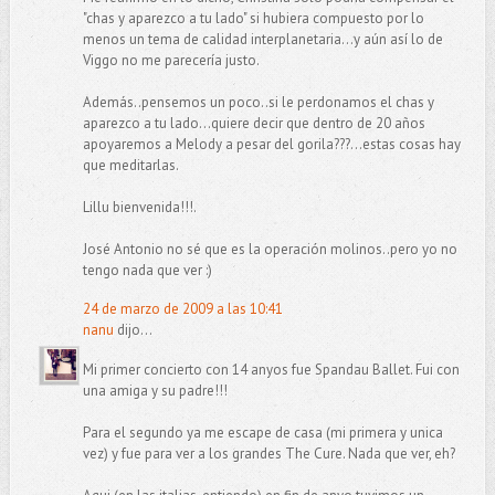
"chas y aparezco a tu lado" si hubiera compuesto por lo
menos un tema de calidad interplanetaria...y aún así lo de
Viggo no me parecería justo.
Además..pensemos un poco..si le perdonamos el chas y
aparezco a tu lado...quiere decir que dentro de 20 años
apoyaremos a Melody a pesar del gorila???...estas cosas hay
que meditarlas.
Lillu bienvenida!!!.
José Antonio no sé que es la operación molinos..pero yo no
tengo nada que ver :)
24 de marzo de 2009 a las 10:41
nanu
dijo...
Mi primer concierto con 14 anyos fue Spandau Ballet. Fui con
una amiga y su padre!!!
Para el segundo ya me escape de casa (mi primera y unica
vez) y fue para ver a los grandes The Cure. Nada que ver, eh?