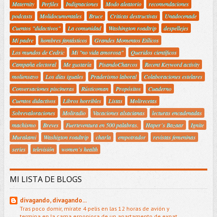
Maternity
Perfiles
Indignaciones
Modo aleatorio
recomendaciones
podcasts
Molidocumentales
Bruce
Criticas destructivas
Unadocenade
Cuentos "didactivos"
La comunidad
Washington roadtrip
despellejes
Mi padre
hombres fantásticos
Grandes Momentos Etílicos
Los mundos de Cedric
Mi "no vida amorosa"
Queridos científicos
Campaña electoral
Me gustaría
PisandoCharcos
Recent Keyword activity
moliensayo
Los días iguales
Praderismo laboral
Colaboraciones estelares
Conversaciones piscineras
Rústicoman
Propósitos
Cuaderno
Cuentos didactivos
Libros horribles
Listas
Molirecetas
Sobrevaloraciones
Moliradio
Vacaciones alsacianas
lecturas encadenadas
machismo
Breves
Fuerteventura en 500 palabras.
Haper´s Bazaar
Ignite
Murakami
Washigton roadtrip
charla
empotrador
revistas femeninas
series
televisión
women´s health
MI LISTA DE BLOGS
divagando, divagando...
Tras poco domir, mírate 4 pelis en las 12 horas de avión y
termina en la cama esponjosa de un apartamento de expat