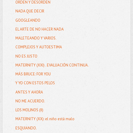
ORDEN Y DESORDEN
NADA QUE DECIR
GOOGLEANDO
EL ARTE DE NO HACER NADA
MALETEANDO Y VARIOS.
COMPLEJOS Y AUTOESTIMA
NO ES JUSTO
MATERNITY (XXI) . EVALUACIÓN CONTINUA.
MÁS BRUCE: FOR YOU
Y YO CON ESTOS PELOS
ANTES Y AHORA
NO ME ACUERDO.
LOS MOLINOS (II)
MATERNITY (XX): el niño está malo
ESQUIANDO.