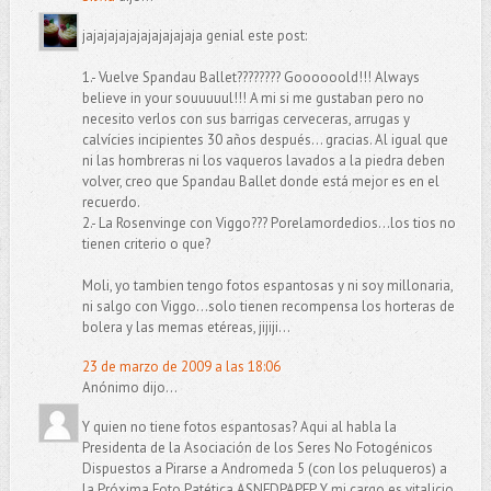
jajajajajajajajajajaja genial este post:
1.- Vuelve Spandau Ballet???????? Goooooold!!! Always
believe in your souuuuul!!! A mi si me gustaban pero no
necesito verlos con sus barrigas cerveceras, arrugas y
calvícies incipientes 30 años después... gracias. Al igual que
ni las hombreras ni los vaqueros lavados a la piedra deben
volver, creo que Spandau Ballet donde está mejor es en el
recuerdo.
2.- La Rosenvinge con Viggo??? Porelamordedios...los tios no
tienen criterio o que?
Moli, yo tambien tengo fotos espantosas y ni soy millonaria,
ni salgo con Viggo...solo tienen recompensa los horteras de
bolera y las memas etéreas, jijiji...
23 de marzo de 2009 a las 18:06
Anónimo dijo...
Y quien no tiene fotos espantosas? Aqui al habla la
Presidenta de la Asociación de los Seres No Fotogénicos
Dispuestos a Pirarse a Andromeda 5 (con los peluqueros) a
la Próxima Foto Patética ASNFDPAPFP. Y mi cargo es vitalicio.