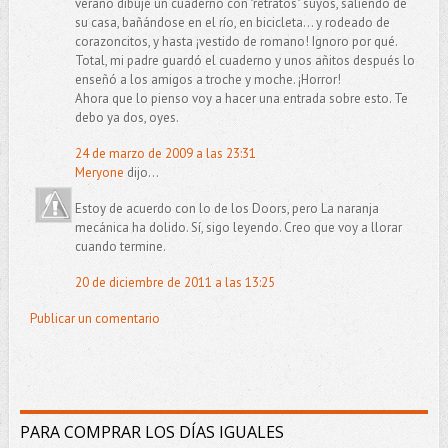
verano dibujé un cuaderno con "retratos" suyos, saliendo de
su casa, bañándose en el río, en bicicleta... y rodeado de
corazoncitos, y hasta ¡vestido de romano! Ignoro por qué.
Total, mi padre guardó el cuaderno y unos añitos después lo
enseñó a los amigos a troche y moche. ¡Horror!
Ahora que lo pienso voy a hacer una entrada sobre esto. Te
debo ya dos, oyes.
24 de marzo de 2009 a las 23:31
Meryone
dijo...
Estoy de acuerdo con lo de los Doors, pero La naranja
mecánica ha dolido. Sí, sigo leyendo. Creo que voy a llorar
cuando termine.
20 de diciembre de 2011 a las 13:25
Publicar un comentario
PARA COMPRAR LOS DÍAS IGUALES