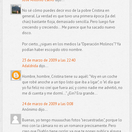
No sé cómo puedes decir eso de la pobre Cristina en
general. La verdad es que tuvo una primera época (la del
chas) bastante floja, demasiado sencilla. Pero luego fue
creciendo y creciendo... Me parece que ha sacado nuevo
disco.
Por cierto, ¿sigues en los medios la "Operación Molinos"? Ya
podían haber escogido otro nombre.
23 de marzo de 2009 a las 22:40
Adaldrida
dijo...
Hombre, hombre, Cristina tiene su aquél: "Voy en un coche
que robé anoche a un tipo listo que iba a ligar", o "el día que
yo fui feliz no creí que fuera así, y como nadie me advirtió, no
me di cuenta y me dormí..." ¿Ein? Era grande...
24 de marzo de 2009 a las 0:08
Anónimo dijo...
Buenas, yo tengo muuuuchas fotos "secuestradas", porque lo
mio con la cámara no es un romance precisamente. Pero
creo que Diablo tiene razón: ya que te pones publica alguna.