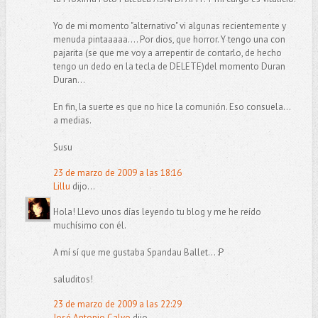
Yo de mi momento "alternativo" vi algunas recientemente y
menuda pintaaaaa.... Por dios, que horror. Y tengo una con
pajarita (se que me voy a arrepentir de contarlo, de hecho
tengo un dedo en la tecla de DELETE)del momento Duran
Duran...
En fin, la suerte es que no hice la comunión. Eso consuela...
a medias.
Susu
23 de marzo de 2009 a las 18:16
Lillu
dijo...
Hola! Llevo unos días leyendo tu blog y me he reído
muchísimo con él.
A mí sí que me gustaba Spandau Ballet... :P
saluditos!
23 de marzo de 2009 a las 22:29
José Antonio Calvo
dijo...