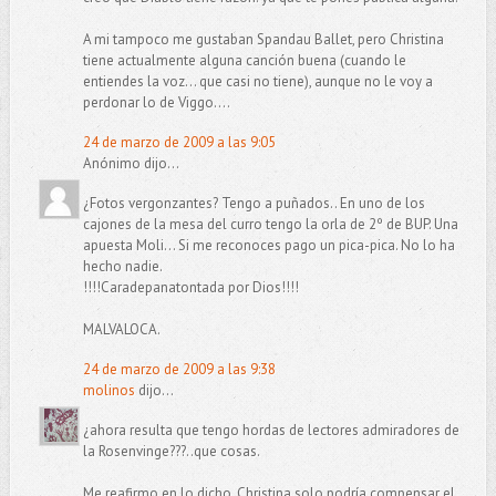
A mi tampoco me gustaban Spandau Ballet, pero Christina
tiene actualmente alguna canción buena (cuando le
entiendes la voz... que casi no tiene), aunque no le voy a
perdonar lo de Viggo....
24 de marzo de 2009 a las 9:05
Anónimo dijo...
¿Fotos vergonzantes? Tengo a puñados.. En uno de los
cajones de la mesa del curro tengo la orla de 2º de BUP. Una
apuesta Moli... Si me reconoces pago un pica-pica. No lo ha
hecho nadie.
!!!!Caradepanatontada por Dios!!!!
MALVALOCA.
24 de marzo de 2009 a las 9:38
molinos
dijo...
¿ahora resulta que tengo hordas de lectores admiradores de
la Rosenvinge???..que cosas.
Me reafirmo en lo dicho, Christina solo podría compensar el