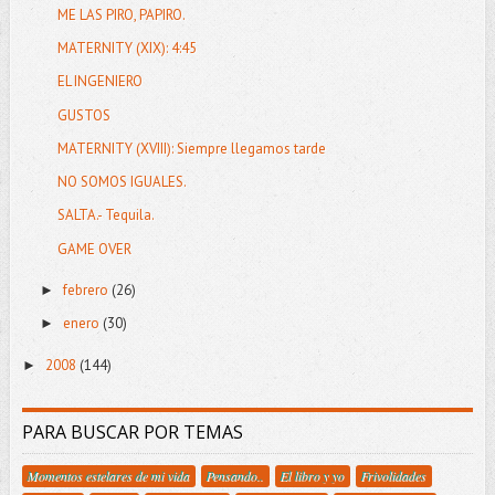
ME LAS PIRO, PAPIRO.
MATERNITY (XIX): 4:45
EL INGENIERO
GUSTOS
MATERNITY (XVIII): Siempre llegamos tarde
NO SOMOS IGUALES.
SALTA.- Tequila.
GAME OVER
febrero
(26)
►
enero
(30)
►
2008
(144)
►
PARA BUSCAR POR TEMAS
Momentos estelares de mi vida
Pensando..
El libro y yo
Frivolidades