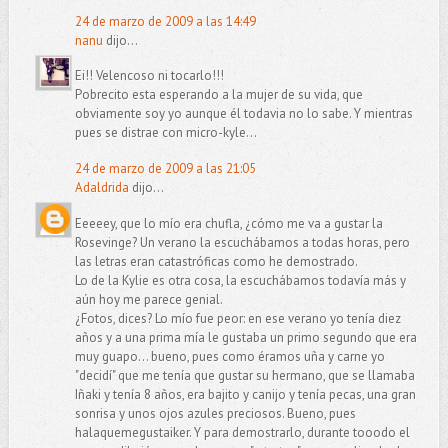
24 de marzo de 2009 a las 14:49
nanu
dijo...
Ei!! Velencoso ni tocarlo!!!
Pobrecito esta esperando a la mujer de su vida, que
obviamente soy yo aunque él todavia no lo sabe. Y mientras
pues se distrae con micro-kyle...
24 de marzo de 2009 a las 21:05
Adaldrida
dijo...
Eeeeey, que lo mío era chufla, ¿cómo me va a gustar la
Rosevinge? Un verano la escuchábamos a todas horas, pero
las letras eran catastróficas como he demostrado.
Lo de la Kylie es otra cosa, la escuchábamos todavía más y
aún hoy me parece genial.
¿Fotos, dices? Lo mío fue peor: en ese verano yo tenía diez
años y a una prima mía le gustaba un primo segundo que era
muy guapo... bueno, pues como éramos uña y carne yo
"decidí" que me tenía que gustar su hermano, que se llamaba
Iñaki y tenía 8 años, era bajito y canijo y tenía pecas, una gran
sonrisa y unos ojos azules preciosos. Bueno, pues
halaquemegustaiker. Y para demostrarlo, durante tooodo el