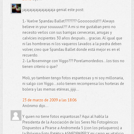
jajajajajajajajajajaja genial este post:
1.- Vuelve Spandau Ballet???????? Goooooold!!! Always
believe in your souuuuul!!! A mi si me gustaban pero no
necesito verlos con sus barrigas cerveceras, arrugas y
calvícies incipientes 30 años después... gracias. Al igual que
ni las hombreras ni los vaqueros lavados a la piedra deben
volver, creo que Spandau Ballet donde está mejor es en el
recuerdo.
2.- La Rosenvinge con Viggo??? Porelamordedios...los tios no
tienen criterio o que?
Moli, yo tambien tengo fotos espantosas y ni soy millonaria,
ni salgo con Viggo...solo tienen recompensa los horteras de
bolera y las memas etéreas, jijiji...
23 de marzo de 2009 a las 18:06
Anónimo dijo...
Y quien no tiene fotos espantosas? Aqui al habla la
Presidenta de la Asociación de los Seres No Fotogénicos
Dispuestos a Pirarse a Andromeda 5 (con los peluqueros) a
la Próxima Foto Patética ASNFDPAPFP. Y mi cargo es vitalicio.