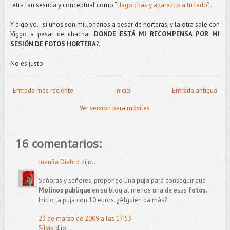
letra tan sesuda y conceptual como “
Hago chas y aparezco a tu lado” .
Y digo yo…si unos son millonarios a pesar de horteras, y la otra sale con
Viggo a pesar de chacha…
DONDE ESTÁ MI RECOMPENSA POR MI
SESIÓN DE FOTOS HORTERA
?.
No es justo.
Entrada más reciente
Inicio
Entrada antigua
Ver versión para móviles
16 comentarios:
JuanRa Diablo
dijo...
Señoras y señores, propongo una
puja
para conseguir que
Molinos publique
en su blog al menos una de esas
fotos
.
Inicio la puja con 10 euros. ¿Alguien da más?
23 de marzo de 2009 a las 17:53
Sílvia
dijo...