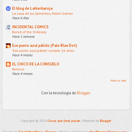
El blog de Lahierbaroja
La casa de los lamentos, Helen Garner
Hace 6 días
INCIDENTAL COMICS
Bored of the Ordinary
Hace 1 semana
Ese punto azul pálido (Pale Blue Dot)
'Ese punto azul pálido' cumple 16 años
Hace 4 meses
EL CHICO DE LA CONSUELO
Reinicio
Hace 4 meses
Mostrar todo
Con la tecnología de
Blogger
.
Copyright ©
2026
Cosas que (me) pasan
| Powered by
Blogger
Design by
Site5 WordPress Themes
| Blogger Template by
NewBloggerThemes.com
|