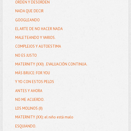
ORDEN Y DESORDEN
NADA QUE DECIR
GOOGLEANDO
EL ARTE DE NO HACER NADA
MALETEANDO Y VARIOS.
COMPLEJOS Y AUTOESTIMA
NO ES JUSTO
MATERNITY (XXI) . EVALUACIÓN CONTINUA.
MÁS BRUCE: FOR YOU
Y YO CON ESTOS PELOS
ANTES Y AHORA
NO ME ACUERDO.
LOS MOLINOS (II)
MATERNITY (XX): el niño está malo
ESQUIANDO.