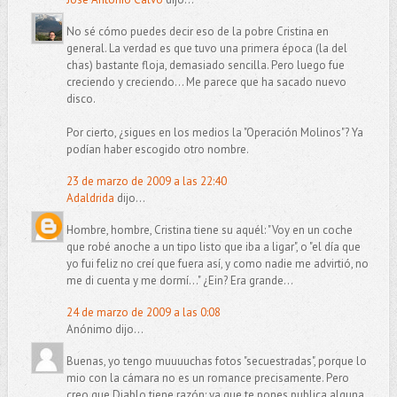
No sé cómo puedes decir eso de la pobre Cristina en
general. La verdad es que tuvo una primera época (la del
chas) bastante floja, demasiado sencilla. Pero luego fue
creciendo y creciendo... Me parece que ha sacado nuevo
disco.
Por cierto, ¿sigues en los medios la "Operación Molinos"? Ya
podían haber escogido otro nombre.
23 de marzo de 2009 a las 22:40
Adaldrida
dijo...
Hombre, hombre, Cristina tiene su aquél: "Voy en un coche
que robé anoche a un tipo listo que iba a ligar", o "el día que
yo fui feliz no creí que fuera así, y como nadie me advirtió, no
me di cuenta y me dormí..." ¿Ein? Era grande...
24 de marzo de 2009 a las 0:08
Anónimo dijo...
Buenas, yo tengo muuuuchas fotos "secuestradas", porque lo
mio con la cámara no es un romance precisamente. Pero
creo que Diablo tiene razón: ya que te pones publica alguna.