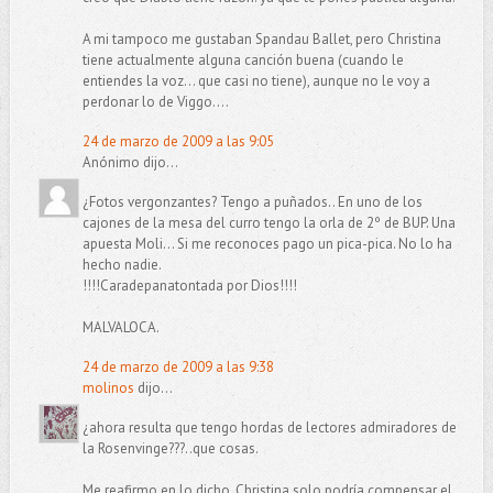
A mi tampoco me gustaban Spandau Ballet, pero Christina
tiene actualmente alguna canción buena (cuando le
entiendes la voz... que casi no tiene), aunque no le voy a
perdonar lo de Viggo....
24 de marzo de 2009 a las 9:05
Anónimo dijo...
¿Fotos vergonzantes? Tengo a puñados.. En uno de los
cajones de la mesa del curro tengo la orla de 2º de BUP. Una
apuesta Moli... Si me reconoces pago un pica-pica. No lo ha
hecho nadie.
!!!!Caradepanatontada por Dios!!!!
MALVALOCA.
24 de marzo de 2009 a las 9:38
molinos
dijo...
¿ahora resulta que tengo hordas de lectores admiradores de
la Rosenvinge???..que cosas.
Me reafirmo en lo dicho, Christina solo podría compensar el