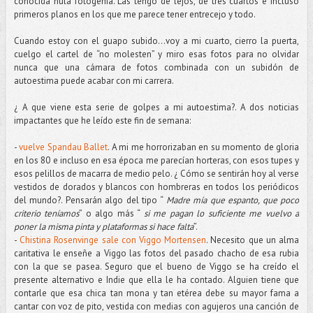
conocida nula fotogenia. Las tengo de lejos, de tres cuartos e incluso
primeros planos en los que me parece tener entrecejo y todo.
Cuando estoy con el guapo subido…voy a mi cuarto, cierro la puerta,
cuelgo el cartel de “no molesten” y miro esas fotos para no olvidar
nunca que una cámara de fotos combinada con un subidón de
autoestima puede acabar con mi carrera.
¿ A que viene esta serie de golpes a mi autoestima?. A dos noticias
impactantes que he leído este fin de semana:
-
vuelve Spandau Ballet
. A mi me horrorizaban en su momento de gloria
en los 80 e incluso en esa época me parecían horteras, con esos tupes y
esos pelillos de macarra de medio pelo. ¿ Cómo se sentirán hoy al verse
vestidos de dorados y blancos con hombreras en todos los periódicos
del mundo?. Pensarán algo del tipo “
Madre mía que espanto, que poco
criterio teníamos
” o algo más “
si me pagan lo suficiente me vuelvo a
poner la misma pinta y plataformas si hace falta
”.
-
Chistina Rosenvinge sale con Viggo Mortensen
. Necesito que un alma
caritativa le enseñe a Viggo las fotos del pasado chacho de esa rubia
con la que se pasea. Seguro que el bueno de Viggo se ha creído el
presente alternativo e Indie que ella le ha contado. Alguien tiene que
contarle que esa chica tan mona y tan etérea debe su mayor fama a
cantar con voz de pito, vestida con medias con agujeros una canción de