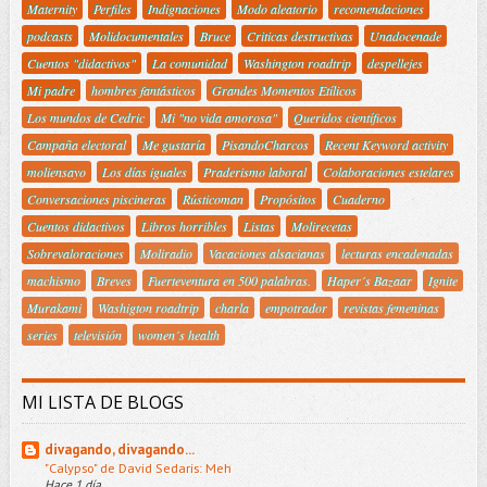
Maternity
Perfiles
Indignaciones
Modo aleatorio
recomendaciones
podcasts
Molidocumentales
Bruce
Criticas destructivas
Unadocenade
Cuentos "didactivos"
La comunidad
Washington roadtrip
despellejes
Mi padre
hombres fantásticos
Grandes Momentos Etílicos
Los mundos de Cedric
Mi "no vida amorosa"
Queridos científicos
Campaña electoral
Me gustaría
PisandoCharcos
Recent Keyword activity
moliensayo
Los días iguales
Praderismo laboral
Colaboraciones estelares
Conversaciones piscineras
Rústicoman
Propósitos
Cuaderno
Cuentos didactivos
Libros horribles
Listas
Molirecetas
Sobrevaloraciones
Moliradio
Vacaciones alsacianas
lecturas encadenadas
machismo
Breves
Fuerteventura en 500 palabras.
Haper´s Bazaar
Ignite
Murakami
Washigton roadtrip
charla
empotrador
revistas femeninas
series
televisión
women´s health
MI LISTA DE BLOGS
divagando, divagando...
"Calypso" de David Sedaris: Meh
Hace 1 día