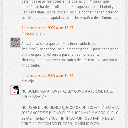
detenidas este miércoles en la operación “Molino” que
también se ha desarrollado en Zaragoza capital, Madrid y
San Sebastián. Los delitos en los que podrían haber incurrido
son blanqueo de capitales, cohecho y tráfico de influencias.
24 de marzo de 2009 a las 13:43
molinos
dijo...
Ah vale..ya sé lo que es...Muy bien traído lo de
"molinos"...con todos los que tienen por alli, pasé hace poco
al ir a esquiar y volveré a pasar en Semana Santa.
No tengo nada que ver con tráfico de influencias...soy poco
importante..
24 de marzo de 2009 a las 13:44
Mar
dijo...
NO QUIERO VER A TONY HADLEY COMO A AXL ROSE HACE
POCO, GRACIAS
NO OS HE DICHO NUNCA QUE ODIO CON TODA MI ALMA A LA
ROSEVINGE?????? BUENO, PUES AHORA MÁS. Y VIGGO, QUE LO
SEPAS, TIENES MENOS INFINITOS PUNTOS A PARTIR DE YA
POR TU ELECCION. VELENCOSO, LO MISMO DIGO.