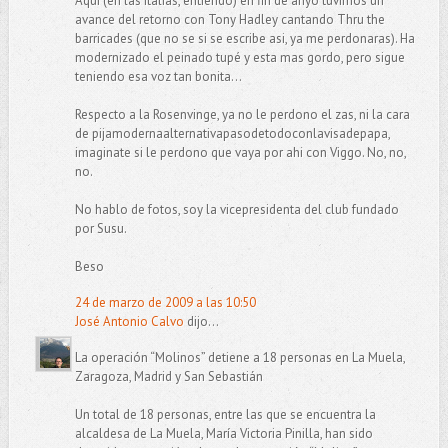
Aqui (en las italias, entiendo) en fin de anyo tuvimos un
avance del retorno con Tony Hadley cantando Thru the
barricades (que no se si se escribe asi, ya me perdonaras). Ha
modernizado el peinado tupé y esta mas gordo, pero sigue
teniendo esa voz tan bonita...
Respecto a la Rosenvinge, ya no le perdono el zas, ni la cara
de pijamodernaalternativapasodetodoconlavisadepapa,
imaginate si le perdono que vaya por ahi con Viggo. No, no,
no.
No hablo de fotos, soy la vicepresidenta del club fundado
por Susu.
Beso
24 de marzo de 2009 a las 10:50
José Antonio Calvo
dijo...
La operación “Molinos” detiene a 18 personas en La Muela,
Zaragoza, Madrid y San Sebastián
Un total de 18 personas, entre las que se encuentra la
alcaldesa de La Muela, María Victoria Pinilla, han sido