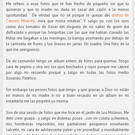
Me refiero a esas fotos que te han hecho de pequeño sin que tu
quisieras y que tu madre no duda en sacar del cajón a la menor
oportunidad. “ De verdad que no sé porque te quejas del
disfraz de
Carmen Miranda
…mira que mona estabas”. Y salgo yo, con los ojos
como dos tomates de llorar del disgusto de no saber de quien iba
disfrazada y porque las horquillas con las que me habían clavado las
frutas me llegaban a las meninges, la barriga asomando por debajo de
la camiseta de flores y los brazos en jarras. Un cuadro. Una foto de la
que me avergüenzo.
De mi comunión tengo un album entero de fotos para quemar. Tengo
cara de pepino y otra vez los ojos hinchados y rojos porque me cabreé
por algo..no recuerdo porqué y salgo en todas las fotos medio
llorando. Patético.
Sin embargo las peores fotos que tengo..y que gracias a Dios no están
en manos de mi madre si no a buen recaudo en un album en mi
estantería me las perpetré yo misma.
Son de una sesión de fotos que me hice en el jardín de Los Molinos. Me
debí creer guapa…y salgo en distintas poses…con mi coleta ochentera,
mis hombreras imposibles, mis pantalones pesqueros enseñando
calcetín, mi cara de adolescente puber y mi proverbial y mundialmente