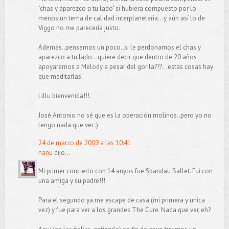
"chas y aparezco a tu lado" si hubiera compuesto por lo
menos un tema de calidad interplanetaria...y aún así lo de
Viggo no me parecería justo.
Además..pensemos un poco..si le perdonamos el chas y
aparezco a tu lado...quiere decir que dentro de 20 años
apoyaremos a Melody a pesar del gorila???...estas cosas hay
que meditarlas.
Lillu bienvenida!!!.
José Antonio no sé que es la operación molinos..pero yo no
tengo nada que ver :)
24 de marzo de 2009 a las 10:41
nanu
dijo...
Mi primer concierto con 14 anyos fue Spandau Ballet. Fui con
una amiga y su padre!!!
Para el segundo ya me escape de casa (mi primera y unica
vez) y fue para ver a los grandes The Cure. Nada que ver, eh?