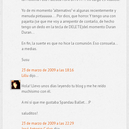
Yo de mi momento "alternativo" vi algunas recientemente y
menuda pintaaaaa.... Por dios, que horror. Y tengo una con
pajarita (se que me voy a arrepentir de contarlo, de hecho
tengo un dedo en la tecla de DELETE)del momento Duran
Duran...
En fin, la suerte es que no hice la comunión. Eso consuela...
a medias.
Susu
23 de marzo de 2009 a las 18:16
Lillu
dijo...
Hola! Llevo unos días leyendo tu blog y me he reído
muchísimo con él.
A mí sí que me gustaba Spandau Ballet... :P
saluditos!
23 de marzo de 2009 a las 22:29
José Antonio Calvo
dijo...