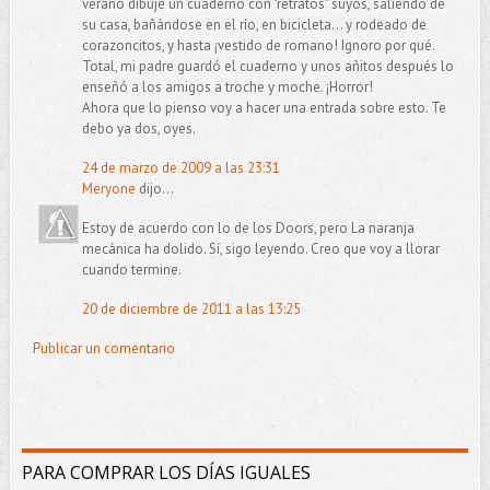
verano dibujé un cuaderno con "retratos" suyos, saliendo de
su casa, bañándose en el río, en bicicleta... y rodeado de
corazoncitos, y hasta ¡vestido de romano! Ignoro por qué.
Total, mi padre guardó el cuaderno y unos añitos después lo
enseñó a los amigos a troche y moche. ¡Horror!
Ahora que lo pienso voy a hacer una entrada sobre esto. Te
debo ya dos, oyes.
24 de marzo de 2009 a las 23:31
Meryone
dijo...
Estoy de acuerdo con lo de los Doors, pero La naranja
mecánica ha dolido. Sí, sigo leyendo. Creo que voy a llorar
cuando termine.
20 de diciembre de 2011 a las 13:25
Publicar un comentario
PARA COMPRAR LOS DÍAS IGUALES