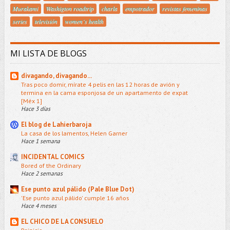
Murakami
Washigton roadtrip
charla
empotrador
revistas femeninas
series
televisión
women´s health
MI LISTA DE BLOGS
divagando, divagando...
Tras poco domir, mírate 4 pelis en las 12 horas de avión y
termina en la cama esponjosa de un apartamento de expat
[Méx 1]
Hace 3 días
El blog de Lahierbaroja
La casa de los lamentos, Helen Garner
Hace 1 semana
INCIDENTAL COMICS
Bored of the Ordinary
Hace 2 semanas
Ese punto azul pálido (Pale Blue Dot)
'Ese punto azul pálido' cumple 16 años
Hace 4 meses
EL CHICO DE LA CONSUELO