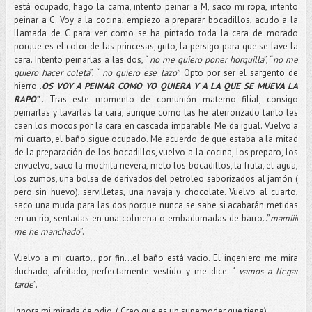
está ocupado, hago la cama, intento peinar a M, saco mi ropa, intento
peinar a C. Voy a la cocina, empiezo a preparar bocadillos, acudo a la
llamada de C para ver como se ha pintado toda la cara de morado
porque es el color de las princesas, grito, la persigo para que se lave la
cara. Intento peinarlas a las dos, “
no me quiero poner horquilla
”, “
no me
quiero hacer coleta
”, “
no quiero ese lazo”
. Opto por ser el sargento de
hierro..
OS VOY A PEINAR COMO YO QUIERA Y A LA QUE SE MUEVA LA
RAPO”
.. Tras este momento de comunión materno filial, consigo
peinarlas y lavarlas la cara, aunque como las he aterrorizado tanto les
caen los mocos por la cara en cascada imparable. Me da igual. Vuelvo a
mi cuarto, el baño sigue ocupado. Me acuerdo de que estaba a la mitad
de la preparación de los bocadillos, vuelvo a la cocina, los preparo, los
envuelvo, saco la mochila nevera, meto los bocadillos, la fruta, el agua,
los zumos, una bolsa de derivados del petroleo saborizados al jamón (
pero sin huevo), servilletas, una navaja y chocolate. Vuelvo al cuarto,
saco una muda para las dos porque nunca se sabe si acabarán metidas
en un rio, sentadas en una colmena o embadurnadas de barro..”
mamiiii
me he manchado
”.
Vuelvo a mi cuarto…por fin…el baño está vacio. El ingeniero me mira
duchado, afeitado, perfectamente vestido y me dice: “
vamos a llegar
tarde
”.
Ignora mi mirada de odio. ( Creo que es un superpoder que tiene).