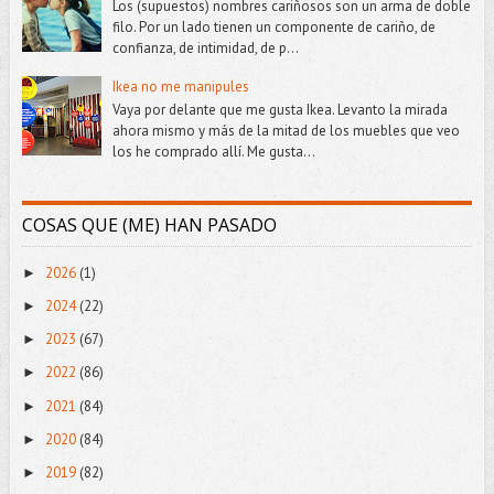
Los (supuestos) nombres cariñosos son un arma de doble
filo. Por un lado tienen un componente de cariño, de
confianza, de intimidad, de p...
Ikea no me manipules
Vaya por delante que me gusta Ikea. Levanto la mirada
ahora mismo y más de la mitad de los muebles que veo
los he comprado allí. Me gusta...
COSAS QUE (ME) HAN PASADO
2026
(1)
►
2024
(22)
►
2023
(67)
►
2022
(86)
►
2021
(84)
►
2020
(84)
►
2019
(82)
►