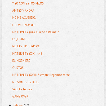
Y YO CON ESTOS PELOS
ANTES Y AHORA
NO ME ACUERDO.
LOS MOLINOS (II)
MATERNITY (XX): el niño está malo
ESQUIANDO.
ME LAS PIRO, PAPIRO.
MATERNITY (XIX): 4:45
EL INGENIERO
GUSTOS
MATERNITY (XVIII): Siempre llegamos tarde
NO SOMOS IGUALES.
SALTA.- Tequila.
GAME OVER
febrero
(26)
►