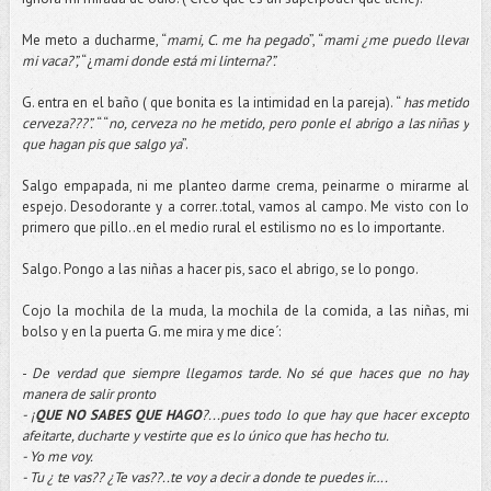
Me meto a ducharme, “
mami, C. me ha pegado
”, “
mami ¿me puedo llevar
mi vaca?”,
“¿
mami donde está mi linterna?”.
G. entra en el baño ( que bonita es la intimidad en la pareja). “
has metido
cerveza???”.
“ “
no, cerveza no he metido, pero ponle el abrigo a las niñas y
que hagan pis que salgo ya
”.
Salgo empapada, ni me planteo darme crema, peinarme o mirarme al
espejo. Desodorante y a correr..total, vamos al campo. Me visto con lo
primero que pillo..en el medio rural el estilismo no es lo importante.
Salgo. Pongo a las niñas a hacer pis, saco el abrigo, se lo pongo.
Cojo la mochila de la muda, la mochila de la comida, a las niñas, mi
bolso y en la puerta G. me mira y me dice´:
-
De verdad que siempre llegamos tarde. No sé que haces que no hay
manera de salir pronto
- ¡
QUE NO SABES QUE HAGO
?...pues todo lo que hay que hacer excepto
afeitarte, ducharte y vestirte que es lo único que has hecho tu.
- Yo me voy.
- Tu ¿ te vas?? ¿Te vas??..te voy a decir a donde te puedes ir….