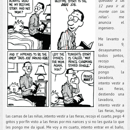
quedado a las
12 para ir al
monte con las
niñas"
.- me
anuncia el
ingeniero.
Me levanto a
las 9,
desayunamos
todos juntos,
recojo el
desayuno,
pongo la
lavadora,
intento vestir a
las fieras,
destiendo una
lavadora,
intento vestir a
las fieras, hago
las camas de las niñas, intento vestir a las fieras, recojo el cuarto, pego 4
gritos y por fín visto a las fieras por mis narices y si no les gusta lo que
les pongo me da igual. Me voy a mi cuarto, intento entrar en el baño,