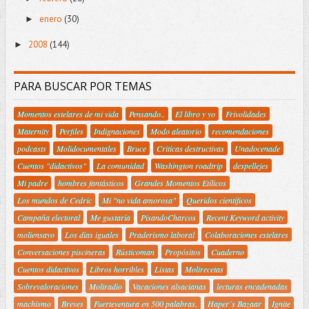
enero
(30)
►
2008
(144)
►
PARA BUSCAR POR TEMAS
Momentos estelares de mi vida
Pensando..
El libro y yo
Frivolidades
Maternity
Perfiles
Indignaciones
Modo aleatorio
recomendaciones
podcasts
Molidocumentales
Bruce
Criticas destructivas
Unadocenade
Cuentos "didactivos"
La comunidad
Washington roadtrip
despellejes
Mi padre
hombres fantásticos
Grandes Momentos Etílicos
Los mundos de Cedric
Mi "no vida amorosa"
Queridos científicos
Campaña electoral
Me gustaría
PisandoCharcos
Recent Keyword activity
moliensayo
Los días iguales
Praderismo laboral
Colaboraciones estelares
Conversaciones piscineras
Rústicoman
Propósitos
Cuaderno
Cuentos didactivos
Libros horribles
Listas
Molirecetas
Sobrevaloraciones
Moliradio
Vacaciones alsacianas
lecturas encadenadas
machismo
Breves
Fuerteventura en 500 palabras.
Haper´s Bazaar
Ignite