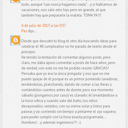
todo, aunque "casi nunca hagamos nada"... y si hablamos de
vacaciones, nos sale otro hijo pero en grande, al que
también hay que prepararle la maleta. TOMA YA!!!
6 de julio de 2013 a las 0:37
Paz
dijo...
Desde que descubrí tu blog el otro día buscando ideas para
celebrar el 40 cumpleaños no he parado de leerlo desde el
principio.
He tenido la tentación de comentar algunos posts, pero
claro, me daba apuro comentar a posts de hace años, pero
de verdad, con este no me he podido resistir: GRACIAS!
Pensaba que yo era la única 'pringada' y eso que no me
puedo quejar de él porque es un primor poniendo lavadoras,
tendiéndolas, planchando, dando de comer a las fieras y
contándoles cuentos antes de dormir, pero ese momento
sábado (pongamos por caso) es clavado: él levantándose a
la hora crítica y cuando sale del baño, los niños
desayunados, vestidos, con su crema solar y listos para
pasear, y yo corriendo sin tiempo a pintarme el ojo siquiera
para poder cumplir con la hora exacta programada...
Hombres!...y además ingenieros!!! ;-)