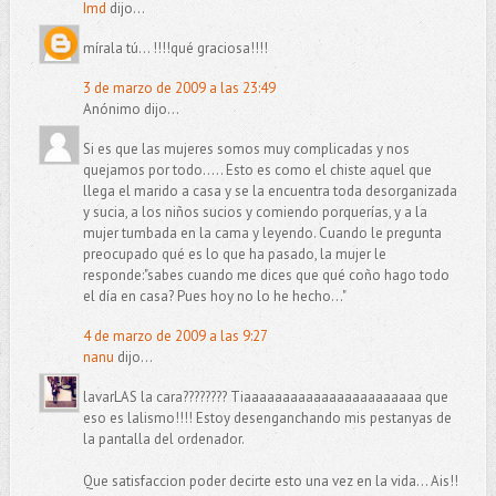
Imd
dijo...
mírala tú... !!!!qué graciosa!!!!
3 de marzo de 2009 a las 23:49
Anónimo dijo...
Si es que las mujeres somos muy complicadas y nos
quejamos por todo..... Esto es como el chiste aquel que
llega el marido a casa y se la encuentra toda desorganizada
y sucia, a los niños sucios y comiendo porquerías, y a la
mujer tumbada en la cama y leyendo. Cuando le pregunta
preocupado qué es lo que ha pasado, la mujer le
responde:"sabes cuando me dices que qué coño hago todo
el día en casa? Pues hoy no lo he hecho..."
4 de marzo de 2009 a las 9:27
nanu
dijo...
lavarLAS la cara???????? Tiaaaaaaaaaaaaaaaaaaaaaaa que
eso es lalismo!!!! Estoy desenganchando mis pestanyas de
la pantalla del ordenador.
Que satisfaccion poder decirte esto una vez en la vida... Ais!!