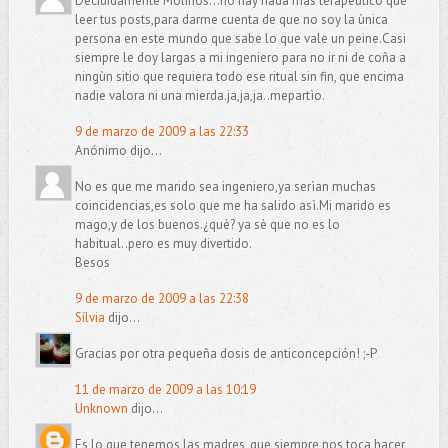
Decididamente Molinos...no hay nada màs terapèutico que
leer tus posts,para darme cuenta de que no soy la ùnica
persona en este mundo que sabe lo que vale un peine.Casi
siempre le doy largas a mi ingeniero para no ir ni de coña a
ningùn sitio que requiera todo ese ritual sin fin, que encima
nadie valora ni una mierda.ja,ja,ja..mepartìo.
9 de marzo de 2009 a las 22:33
Anónimo dijo...
No es que me marido sea ingeniero,ya serìan muchas
coincidencias,es solo que me ha salido asì.Mi marido es
mago,y de los buenos.¿què? ya sè que no es lo
habitual..pero es muy divertido.
Besos
9 de marzo de 2009 a las 22:38
Sílvia
dijo...
Gracias por otra pequeña dosis de anticoncepción! ;-P
11 de marzo de 2009 a las 10:19
Unknown
dijo...
Es lo que tenemos las madres, que siempre nos toca hacer