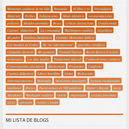
Momentos estelares de mi vida
Pensando..
El libro y yo
Frivolidades
Maternity
Perfiles
Indignaciones
Modo aleatorio
recomendaciones
podcasts
Molidocumentales
Bruce
Criticas destructivas
Unadocenade
Cuentos "didactivos"
La comunidad
Washington roadtrip
despellejes
Mi padre
hombres fantásticos
Grandes Momentos Etílicos
Los mundos de Cedric
Mi "no vida amorosa"
Queridos científicos
Campaña electoral
Me gustaría
PisandoCharcos
Recent Keyword activity
moliensayo
Los días iguales
Praderismo laboral
Colaboraciones estelares
Conversaciones piscineras
Rústicoman
Propósitos
Cuaderno
Cuentos didactivos
Libros horribles
Listas
Molirecetas
Sobrevaloraciones
Moliradio
Vacaciones alsacianas
lecturas encadenadas
machismo
Breves
Fuerteventura en 500 palabras.
Haper´s Bazaar
Ignite
Murakami
Washigton roadtrip
charla
empotrador
revistas femeninas
series
televisión
women´s health
MI LISTA DE BLOGS