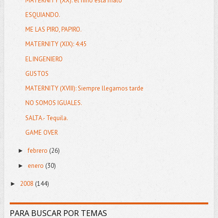
MATERNITY (XX): el niño está malo
ESQUIANDO.
ME LAS PIRO, PAPIRO.
MATERNITY (XIX): 4:45
EL INGENIERO
GUSTOS
MATERNITY (XVIII): Siempre llegamos tarde
NO SOMOS IGUALES.
SALTA.- Tequila.
GAME OVER
febrero
(26)
►
enero
(30)
►
2008
(144)
►
PARA BUSCAR POR TEMAS