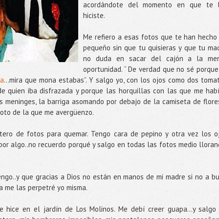
acordándote del momento en que te 
hiciste.
Me refiero a esas fotos que te han hecho
pequeño sin que tu quisieras y que tu ma
no duda en sacar del cajón a la me
oportunidad. “ De verdad que no sé porque
da
…mira que mona estabas”. Y salgo yo, con los ojos como dos toma
de quien iba disfrazada y porque las horquillas con las que me hab
s meninges, la barriga asomando por debajo de la camiseta de flore
 foto de la que me avergüenzo.
ero de fotos para quemar. Tengo cara de pepino y otra vez los o
or algo..no recuerdo porqué y salgo en todas las fotos medio lloran
ngo..y que gracias a Dios no están en manos de mi madre si no a b
a me las perpetré yo misma.
 hice en el jardín de Los Molinos. Me debí creer guapa…y salgo