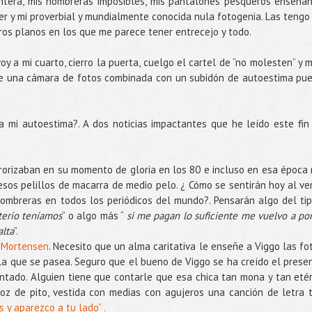
ntera, mis hombreras imposibles, mis pantalones pesqueros enseña
er y mi proverbial y mundialmente conocida nula fotogenia. Las tengo
eros planos en los que me parece tener entrecejo y todo.
 a mi cuarto, cierro la puerta, cuelgo el cartel de “no molesten” y m
ue una cámara de fotos combinada con un subidón de autoestima pu
a mi autoestima?. A dos noticias impactantes que he leído este fin
rrorizaban en su momento de gloria en los 80 e incluso en esa época
esos pelillos de macarra de medio pelo. ¿ Cómo se sentirán hoy al ve
ombreras en todos los periódicos del mundo?. Pensarán algo del tip
terio teníamos
” o algo más “
si me pagan lo suficiente me vuelvo a po
alta
”.
o Mortensen
. Necesito que un alma caritativa le enseñe a Viggo las fo
la que se pasea. Seguro que el bueno de Viggo se ha creído el prese
ontado. Alguien tiene que contarle que esa chica tan mona y tan eté
z de pito, vestida con medias con agujeros una canción de letra 
 y aparezco a tu lado” .