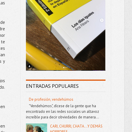
las
 de
dre
nor
 te
tes
ían
s y
jos
ENTRADAS POPULARES
do.
De profesión, vendehúmos
"Vendehúmos", dícese de la gente que ha
uen
encontrado en las redes sociales un altavoz
increíble para decir obviedades de manera...
 en
CARI, CHURRI, CHATA...Y DEMÁS
HORRORES