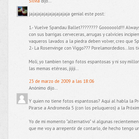
Sílvia
dijo...
jajajajajajajajajajaja genial este post:
1.- Vuelve Spandau Ballet???????? Goooooold!!! Always 
con sus barrigas cerveceras, arrugas y calvícies incipie
vaqueros lavados a la piedra deben volver, creo que S
2.- La Rosenvinge con Viggo??? Porelamordedios...los ti
Moli, yo tambien tengo fotos espantosas y ni soy millon
las memas etéreas, jijiji...
23 de marzo de 2009 a las 18:06
Anónimo dijo...
Y quien no tiene fotos espantosas? Aqui al habla la P
Pirarse a Andromeda 5 (con los peluqueros) a la Próxim
Yo de mi momento "alternativo" vi algunas recientemente
que me voy a arrepentir de contarlo, de hecho tengo 