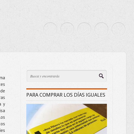
ima
ces
de
PARA COMPRAR LOS DÍAS IGUALES
ras
a y
isa
los
tos
íes