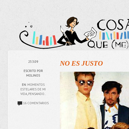
23.3.09
NO ES JUSTO
ESCRITO POR
MOLINOS
EN:
MOMENTOS
ESTELARES DE MI
VIDA
,
PENSANDO..
16 COMENTARIOS