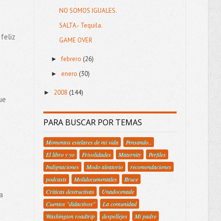
NO SOMOS IGUALES.
SALTA.- Tequila.
feliz
GAME OVER
febrero
(26)
►
enero
(30)
►
2008
(144)
►
ue
PARA BUSCAR POR TEMAS
Momentos estelares de mi vida
Pensando..
El libro y yo
Frivolidades
Maternity
Perfiles
Indignaciones
Modo aleatorio
recomendaciones
podcasts
Molidocumentales
Bruce
Criticas destructivas
Unadocenade
a
Cuentos "didactivos"
La comunidad
Washington roadtrip
despellejes
Mi padre