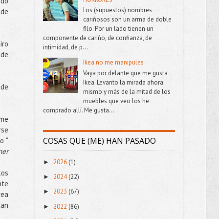
ndo
Los (supuestos) nombres
 de
cariñosos son un arma de doble
filo. Por un lado tienen un
componente de cariño, de confianza, de
iro
intimidad, de p...
ede
Ikea no me manipules
Vaya por delante que me gusta
Ikea. Levanto la mirada ahora
 de
mismo y más de la mitad de los
muebles que veo los he
comprado allí. Me gusta...
 me
rse
COSAS QUE (ME) HAN PASADO
o “
ner
2026
(1)
►
tos
2024
(22)
►
nte
2023
(67)
►
rea
tan
2022
(86)
►