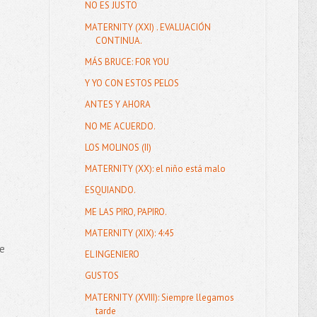
NO ES JUSTO
MATERNITY (XXI) . EVALUACIÓN
CONTINUA.
MÁS BRUCE: FOR YOU
Y YO CON ESTOS PELOS
ANTES Y AHORA
NO ME ACUERDO.
LOS MOLINOS (II)
MATERNITY (XX): el niño está malo
ESQUIANDO.
ME LAS PIRO, PAPIRO.
MATERNITY (XIX): 4:45
te
EL INGENIERO
GUSTOS
MATERNITY (XVIII): Siempre llegamos
tarde