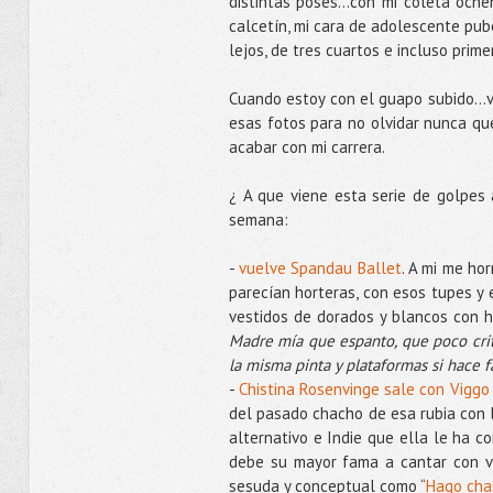
distintas poses…con mi coleta oche
calcetín, mi cara de adolescente pub
lejos, de tres cuartos e incluso prim
Cuando estoy con el guapo subido…voy
esas fotos para no olvidar nunca q
acabar con mi carrera.
¿ A que viene esta serie de golpes 
semana:
-
vuelve Spandau Ballet
. A mi me ho
parecían horteras, con esos tupes y 
vestidos de dorados y blancos con h
Madre mía que espanto, que poco cri
la misma pinta y plataformas si hace f
-
Chistina Rosenvinge sale con Vigg
del pasado chacho de esa rubia con 
alternativo e Indie que ella le ha c
debe su mayor fama a cantar con vo
sesuda y conceptual como “
Hago chas