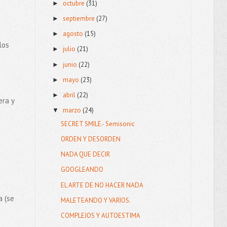
octubre
(31)
►
septiembre
(27)
►
agosto
(15)
►
los
julio
(21)
►
junio
(22)
►
mayo
(23)
►
abril
(22)
►
era y
marzo
(24)
▼
SECRET SMILE.- Semisonic
ORDEN Y DESORDEN
NADA QUE DECIR
GOOGLEANDO
EL ARTE DE NO HACER NADA
a (se
MALETEANDO Y VARIOS.
COMPLEJOS Y AUTOESTIMA