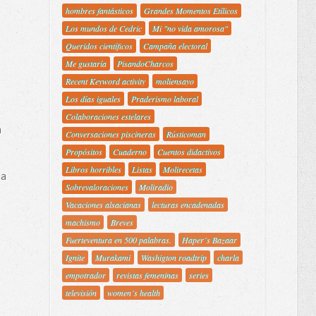
hombres fantásticos
Grandes Momentos Etílicos
Los mundos de Cedric
Mi "no vida amorosa"
Queridos científicos
Campaña electoral
Me gustaría
PisandoCharcos
Recent Keyword activity
moliensayo
Los días iguales
Praderismo laboral
Colaboraciones estelares
n
Conversaciones piscineras
Rústicoman
Propósitos
Cuaderno
Cuentos didactivos
Libros horribles
Listas
Molirecetas
 a
Sobrevaloraciones
Moliradio
Vacaciones alsacianas
lecturas encadenadas
machismo
Breves
Fuerteventura en 500 palabras.
Haper´s Bazaar
Ignite
Murakami
Washigton roadtrip
charla
empotrador
revistas femeninas
series
televisión
women´s health