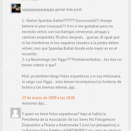
jajajajajajajajajajaja genial este post:
1.- Vuelve Spandau Ballet???????? Goooooold!!! Always
believe in your souuuuul!!! A mi si me gustaban pero no
necesito verlos con sus barrigas cerveceras, arrugas y
calvícies incipientes 30 años después... gracias. Al igual que
ni las hombreras ni los vaqueros lavados a la piedra deben
volver, creo que Spandau Ballet donde está mejor es en el
recuerdo.
2.- La Rosenvinge con Viggo??? Porelamordedios...los tios no
tienen criterio o que?
Moli, yo tambien tengo fotos espantosas y ni soy millonaria,
ni salgo con Viggo...solo tienen recompensa los horteras de
bolera y las memas etéreas, jijiji...
23 de marzo de 2009 a las 18:06
Anónimo dijo...
Y quien no tiene fotos espantosas? Aqui al habla la
Presidenta de la Asociación de los Seres No Fotogénicos
Dispuestos a Pirarse a Andromeda 5 (con los peluqueros) a
la Próxima Foto Patética ASNFDPAPFP. Y mi cargo es vitalicio.