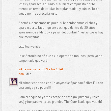
"chas y aparezco a tu lado" si hubiera compuesto por lo
menos un tema de calidad interplanetaria...y aún así lo de
Viggo no me parecería justo.
Además..pensemos un poco..si le perdonamos el chas y
aparezco a tu lado...quiere decir que dentro de 20 años
apoyaremos a Melody a pesar del gorila???...estas cosas hay
que meditarlas.
Lillu bienvenida!!!.
José Antonio no sé que es la operación molinos..pero yo no
tengo nada que ver :)
24 de marzo de 2009 a las 10:41
nanu
dijo...
Mi primer concierto con 14 anyos fue Spandau Ballet. Fui con
una amiga y su padre!!!
Para el segundo ya me escape de casa (mi primera y unica
vez) y fue para ver a los grandes The Cure. Nada que ver, eh?