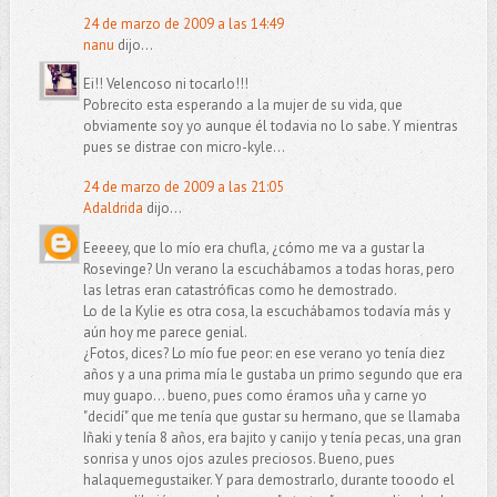
24 de marzo de 2009 a las 14:49
nanu
dijo...
Ei!! Velencoso ni tocarlo!!!
Pobrecito esta esperando a la mujer de su vida, que
obviamente soy yo aunque él todavia no lo sabe. Y mientras
pues se distrae con micro-kyle...
24 de marzo de 2009 a las 21:05
Adaldrida
dijo...
Eeeeey, que lo mío era chufla, ¿cómo me va a gustar la
Rosevinge? Un verano la escuchábamos a todas horas, pero
las letras eran catastróficas como he demostrado.
Lo de la Kylie es otra cosa, la escuchábamos todavía más y
aún hoy me parece genial.
¿Fotos, dices? Lo mío fue peor: en ese verano yo tenía diez
años y a una prima mía le gustaba un primo segundo que era
muy guapo... bueno, pues como éramos uña y carne yo
"decidí" que me tenía que gustar su hermano, que se llamaba
Iñaki y tenía 8 años, era bajito y canijo y tenía pecas, una gran
sonrisa y unos ojos azules preciosos. Bueno, pues
halaquemegustaiker. Y para demostrarlo, durante tooodo el