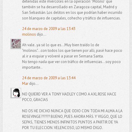
detenidas este miércoles en la operación “Molino” que
también se ha desarrollado en Zaragoza capital, Madrid y
San Sebastián. Los delitos en los que podrían haber incurrido
son blanqueo de capitales, cohecho y tráfico de influencias.
24 de marzo de 2009 a las 13:43
molinos
dijo...
Ah vale..ya sé lo que es...Muy bien traído lo de
"molinos"...con todos los que tienen por alli, pasé hace poco
al ir a esquiar y volveré a pasar en Semana Santa.
No tengo nada que ver con tráfico de influencias...soy poco
importante..
24 de marzo de 2009 a las 13:44
Mar
dijo...
NO QUIERO VER A TONY HADLEY COMO A AXL ROSE HACE
POCO, GRACIAS
NO OS HE DICHO NUNCA QUE ODIO CON TODA MI ALMA A LA
ROSEVINGE?????? BUENO, PUES AHORA MÁS. Y VIGGO, QUE LO
SEPAS, TIENES MENOS INFINITOS PUNTOS A PARTIR DE YA
POR TU ELECCION. VELENCOSO, LO MISMO DIGO.