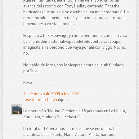
Aqui (en las italias, entiendo) en fin de anyo tuvimos un
avance del retorno con Tony Hadley cantando Thru the
barricades (que no se si se escribe asi, ya me perdonaras). Ha
modernizado el peinado tupé y esta mas gordo, pero sigue
teniendo esa voz tan bonita...
Respecto a la Rosenvinge, ya no le perdono el zas, ni la cara
de pijamodernaalternativapasodetodoconlavisadepapa,
imaginate si le perdono que vaya por ahi con Viggo. No, no,
no.
No hablo de fotos, soy la vicepresidenta del club fundado
por Susu.
Beso
24 de marzo de 2009 a las 10:50
José Antonio Calvo
dijo...
La operación “Molinos” detiene a 18 personas en La Muela,
Zaragoza, Madrid y San Sebastián
Un total de 18 personas, entre las que se encuentra la
alcaldesa de La Muela, María Victoria Pinilla, han sido