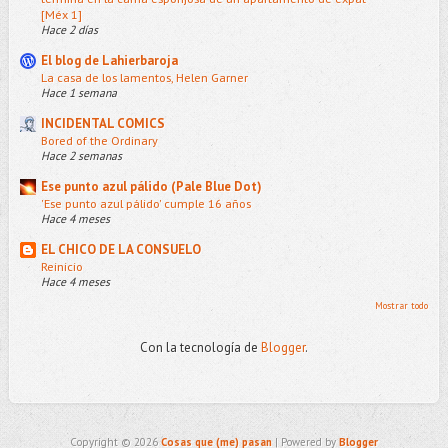
[Méx 1]
Hace 2 días
El blog de Lahierbaroja
La casa de los lamentos, Helen Garner
Hace 1 semana
INCIDENTAL COMICS
Bored of the Ordinary
Hace 2 semanas
Ese punto azul pálido (Pale Blue Dot)
'Ese punto azul pálido' cumple 16 años
Hace 4 meses
EL CHICO DE LA CONSUELO
Reinicio
Hace 4 meses
Mostrar todo
Con la tecnología de
Blogger
.
Copyright ©
2026
Cosas que (me) pasan
| Powered by
Blogger