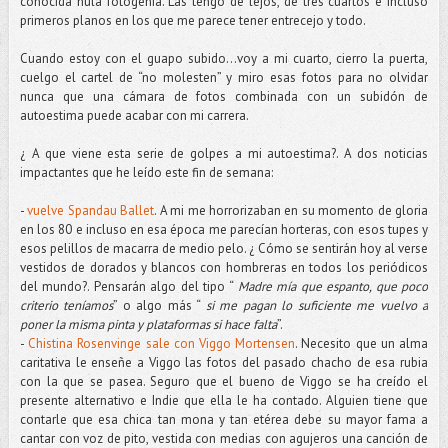
conocida nula fotogenia. Las tengo de lejos, de tres cuartos e incluso
primeros planos en los que me parece tener entrecejo y todo.
Cuando estoy con el guapo subido…voy a mi cuarto, cierro la puerta,
cuelgo el cartel de “no molesten” y miro esas fotos para no olvidar
nunca que una cámara de fotos combinada con un subidón de
autoestima puede acabar con mi carrera.
¿ A que viene esta serie de golpes a mi autoestima?. A dos noticias
impactantes que he leído este fin de semana:
-
vuelve Spandau Ballet
. A mi me horrorizaban en su momento de gloria
en los 80 e incluso en esa época me parecían horteras, con esos tupes y
esos pelillos de macarra de medio pelo. ¿ Cómo se sentirán hoy al verse
vestidos de dorados y blancos con hombreras en todos los periódicos
del mundo?. Pensarán algo del tipo “
Madre mía que espanto, que poco
criterio teníamos
” o algo más “
si me pagan lo suficiente me vuelvo a
poner la misma pinta y plataformas si hace falta
”.
-
Chistina Rosenvinge sale con Viggo Mortensen
. Necesito que un alma
caritativa le enseñe a Viggo las fotos del pasado chacho de esa rubia
con la que se pasea. Seguro que el bueno de Viggo se ha creído el
presente alternativo e Indie que ella le ha contado. Alguien tiene que
contarle que esa chica tan mona y tan etérea debe su mayor fama a
cantar con voz de pito, vestida con medias con agujeros una canción de