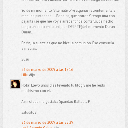
Yo de mi momento "alternativo" vi algunas recientemente y
menuda pintaaaaa.... Por dios, que horror. Y tengo una con
pajarita (se que me voy a arrepentir de contarlo, de hecho
tengo un dedo en la tecla de DELETE)del momento Duran
Duran...
En fin, la suerte es que no hice la comunión. Eso consuela...
a medias.
Susu
23 de marzo de 2009 a las 18:16
Lillu
dijo...
Hola! Llevo unos días leyendo tu blog y me he reído
muchísimo con él.
A mí sí que me gustaba Spandau Ballet... :P
saluditos!
23 de marzo de 2009 a las 22:29
José Antonio Calvo
dijo...