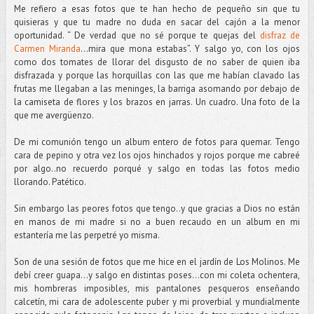
Me refiero a esas fotos que te han hecho de pequeño sin que tu
quisieras y que tu madre no duda en sacar del cajón a la menor
oportunidad. “ De verdad que no sé porque te quejas del
disfraz de
Carmen Miranda
…mira que mona estabas”. Y salgo yo, con los ojos
como dos tomates de llorar del disgusto de no saber de quien iba
disfrazada y porque las horquillas con las que me habían clavado las
frutas me llegaban a las meninges, la barriga asomando por debajo de
la camiseta de flores y los brazos en jarras. Un cuadro. Una foto de la
que me avergüenzo.
De mi comunión tengo un album entero de fotos para quemar. Tengo
cara de pepino y otra vez los ojos hinchados y rojos porque me cabreé
por algo..no recuerdo porqué y salgo en todas las fotos medio
llorando. Patético.
Sin embargo las peores fotos que tengo..y que gracias a Dios no están
en manos de mi madre si no a buen recaudo en un album en mi
estantería me las perpetré yo misma.
Son de una sesión de fotos que me hice en el jardín de Los Molinos. Me
debí creer guapa…y salgo en distintas poses…con mi coleta ochentera,
mis hombreras imposibles, mis pantalones pesqueros enseñando
calcetín, mi cara de adolescente puber y mi proverbial y mundialmente