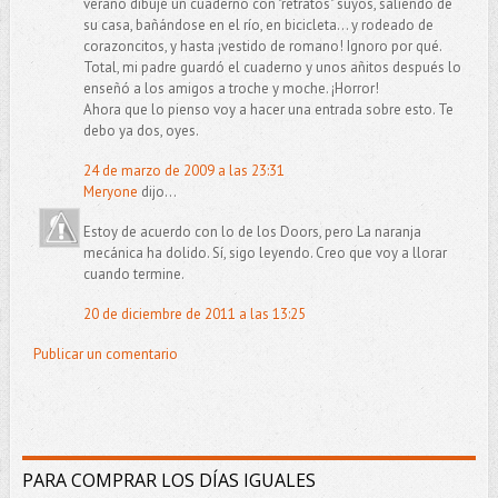
verano dibujé un cuaderno con "retratos" suyos, saliendo de
su casa, bañándose en el río, en bicicleta... y rodeado de
corazoncitos, y hasta ¡vestido de romano! Ignoro por qué.
Total, mi padre guardó el cuaderno y unos añitos después lo
enseñó a los amigos a troche y moche. ¡Horror!
Ahora que lo pienso voy a hacer una entrada sobre esto. Te
debo ya dos, oyes.
24 de marzo de 2009 a las 23:31
Meryone
dijo...
Estoy de acuerdo con lo de los Doors, pero La naranja
mecánica ha dolido. Sí, sigo leyendo. Creo que voy a llorar
cuando termine.
20 de diciembre de 2011 a las 13:25
Publicar un comentario
PARA COMPRAR LOS DÍAS IGUALES