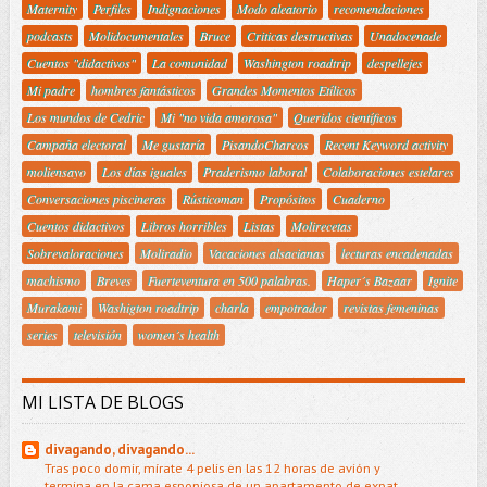
Maternity
Perfiles
Indignaciones
Modo aleatorio
recomendaciones
podcasts
Molidocumentales
Bruce
Criticas destructivas
Unadocenade
Cuentos "didactivos"
La comunidad
Washington roadtrip
despellejes
Mi padre
hombres fantásticos
Grandes Momentos Etílicos
Los mundos de Cedric
Mi "no vida amorosa"
Queridos científicos
Campaña electoral
Me gustaría
PisandoCharcos
Recent Keyword activity
moliensayo
Los días iguales
Praderismo laboral
Colaboraciones estelares
Conversaciones piscineras
Rústicoman
Propósitos
Cuaderno
Cuentos didactivos
Libros horribles
Listas
Molirecetas
Sobrevaloraciones
Moliradio
Vacaciones alsacianas
lecturas encadenadas
machismo
Breves
Fuerteventura en 500 palabras.
Haper´s Bazaar
Ignite
Murakami
Washigton roadtrip
charla
empotrador
revistas femeninas
series
televisión
women´s health
MI LISTA DE BLOGS
divagando, divagando...
Tras poco domir, mírate 4 pelis en las 12 horas de avión y
termina en la cama esponjosa de un apartamento de expat