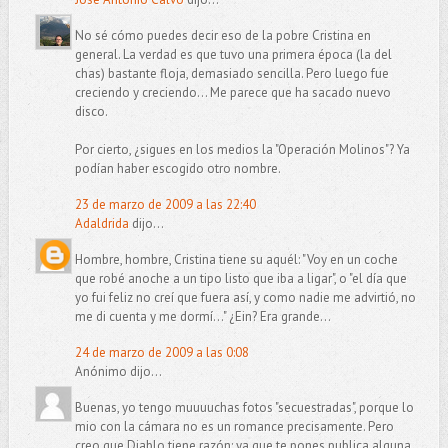
No sé cómo puedes decir eso de la pobre Cristina en
general. La verdad es que tuvo una primera época (la del
chas) bastante floja, demasiado sencilla. Pero luego fue
creciendo y creciendo... Me parece que ha sacado nuevo
disco.
Por cierto, ¿sigues en los medios la "Operación Molinos"? Ya
podían haber escogido otro nombre.
23 de marzo de 2009 a las 22:40
Adaldrida
dijo...
Hombre, hombre, Cristina tiene su aquél: "Voy en un coche
que robé anoche a un tipo listo que iba a ligar", o "el día que
yo fui feliz no creí que fuera así, y como nadie me advirtió, no
me di cuenta y me dormí..." ¿Ein? Era grande...
24 de marzo de 2009 a las 0:08
Anónimo dijo...
Buenas, yo tengo muuuuchas fotos "secuestradas", porque lo
mio con la cámara no es un romance precisamente. Pero
creo que Diablo tiene razón: ya que te pones publica alguna.