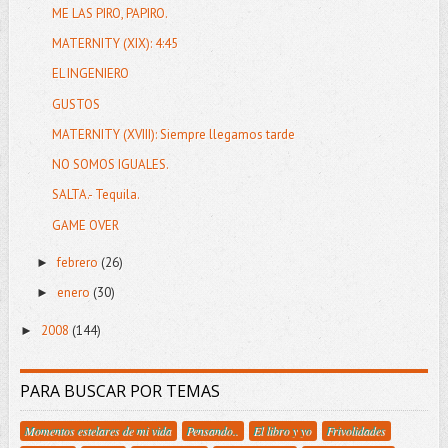
ME LAS PIRO, PAPIRO.
MATERNITY (XIX): 4:45
EL INGENIERO
GUSTOS
MATERNITY (XVIII): Siempre llegamos tarde
NO SOMOS IGUALES.
SALTA.- Tequila.
GAME OVER
febrero
(26)
►
enero
(30)
►
2008
(144)
►
PARA BUSCAR POR TEMAS
Momentos estelares de mi vida
Pensando..
El libro y yo
Frivolidades