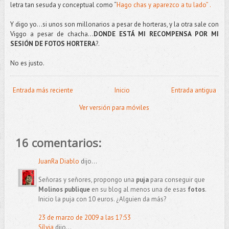
letra tan sesuda y conceptual como “
Hago chas y aparezco a tu lado” .
Y digo yo…si unos son millonarios a pesar de horteras, y la otra sale con
Viggo a pesar de chacha…
DONDE ESTÁ MI RECOMPENSA POR MI
SESIÓN DE FOTOS HORTERA
?.
No es justo.
Entrada más reciente
Inicio
Entrada antigua
Ver versión para móviles
16 comentarios:
JuanRa Diablo
dijo...
Señoras y señores, propongo una
puja
para conseguir que
Molinos publique
en su blog al menos una de esas
fotos
.
Inicio la puja con 10 euros. ¿Alguien da más?
23 de marzo de 2009 a las 17:53
Sílvia
dijo...