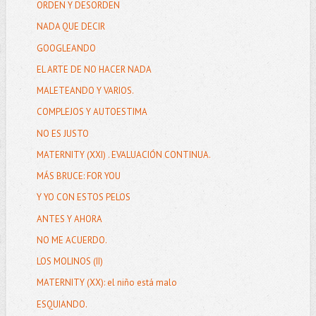
ORDEN Y DESORDEN
NADA QUE DECIR
GOOGLEANDO
EL ARTE DE NO HACER NADA
MALETEANDO Y VARIOS.
COMPLEJOS Y AUTOESTIMA
NO ES JUSTO
MATERNITY (XXI) . EVALUACIÓN CONTINUA.
MÁS BRUCE: FOR YOU
Y YO CON ESTOS PELOS
ANTES Y AHORA
NO ME ACUERDO.
LOS MOLINOS (II)
MATERNITY (XX): el niño está malo
ESQUIANDO.