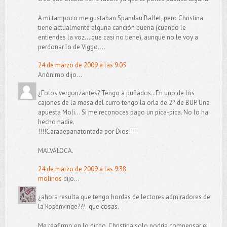
A mi tampoco me gustaban Spandau Ballet, pero Christina
tiene actualmente alguna canción buena (cuando le
entiendes la voz... que casi no tiene), aunque no le voy a
perdonar lo de Viggo....
24 de marzo de 2009 a las 9:05
Anónimo dijo...
¿Fotos vergonzantes? Tengo a puñados.. En uno de los
cajones de la mesa del curro tengo la orla de 2º de BUP. Una
apuesta Moli... Si me reconoces pago un pica-pica. No lo ha
hecho nadie.
!!!!Caradepanatontada por Dios!!!!
MALVALOCA.
24 de marzo de 2009 a las 9:38
molinos
dijo...
¿ahora resulta que tengo hordas de lectores admiradores de
la Rosenvinge???..que cosas.
Me reafirmo en lo dicho, Christina solo podría compensar el