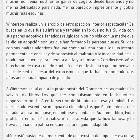
muchísimo. Tenía muchísimas ganas de cogerlo desde hace años y no
me ha defraudado para nada. Me ha parecido impresionante y doblé
muchísimas esquinas.
Winterson realiza un ejercicio de retrospección interior espectacular. Se
busca en lo que fue su infancia y también en lo que no fue. Su vida con
sus padres adoptivos, fanáticos religiosos, y su no vida con la madre que
la dio en adopción son las que han formado la persona que es. Su vida
con sus padres adoptivos fue una continua lucha con ellos, un intento
permanente de encajar y de sobrevivir al maltrato y la incapacidad de su
madre para querer, para quererla a ella y a si misma. Con dieciséis años
la echaron de casa cuando confesó que era lesbiana y que no pensaba
dejar de serlo a pesar del exorcismo al que la habían sometido dos
años antes para limpiarla de pecado.
A Winterson, igual que a la protagonista del Domingo de las madres, la
salvan los libros. Los que lee compulsivamente en la biblioteca
empezando por la A en la sección de literatura inglesa y también los
que, de adolescente, se imagina escribiendo y los que finalmente escribe
de adulta para ordenarse, encontrarse y contarse. Su primer libro, Fruta
prohibida, era una ficcionalización de su vida que la hizo famosa y la
llevó a ganar una palma en Cannes por el guión adaptado.
«Me costó bastante darme cuenta de que existen dos tipos de escritura;