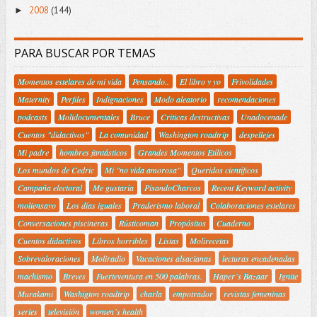
2008
(144)
►
PARA BUSCAR POR TEMAS
Momentos estelares de mi vida
Pensando..
El libro y yo
Frivolidades
Maternity
Perfiles
Indignaciones
Modo aleatorio
recomendaciones
podcasts
Molidocumentales
Bruce
Criticas destructivas
Unadocenade
Cuentos "didactivos"
La comunidad
Washington roadtrip
despellejes
Mi padre
hombres fantásticos
Grandes Momentos Etílicos
Los mundos de Cedric
Mi "no vida amorosa"
Queridos científicos
Campaña electoral
Me gustaría
PisandoCharcos
Recent Keyword activity
moliensayo
Los días iguales
Praderismo laboral
Colaboraciones estelares
Conversaciones piscineras
Rústicoman
Propósitos
Cuaderno
Cuentos didactivos
Libros horribles
Listas
Molirecetas
Sobrevaloraciones
Moliradio
Vacaciones alsacianas
lecturas encadenadas
machismo
Breves
Fuerteventura en 500 palabras.
Haper´s Bazaar
Ignite
Murakami
Washigton roadtrip
charla
empotrador
revistas femeninas
series
televisión
women´s health