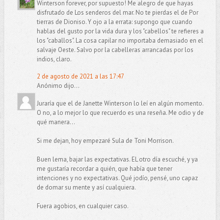
Winterson forever, por supuesto! Me alegro de que hayas
disfrutado de Los senderos del mar. No te pierdas el de Por
tierras de Dioniso. Y ojo a la errata: supongo que cuando
hablas del gusto por la vida dura y los "cabellos" te refieres a
los "caballos". La cosa capilar no importaba demasiado en el
salvaje Oeste. Salvo por la cabelleras arrancadas por los
indios, claro.
2 de agosto de 2021 a las 17:47
Anónimo dijo...
Juraría que el de Janette Winterson lo leí en algún momento.
O no, a lo mejor lo que recuerdo es una reseña. Me odio y de
qué manera...
Si me dejan, hoy empezaré Sula de Toni Morrison.
Buen lema, bajar las expectativas. EL otro día escuché, y ya
me gustaría recordar a quién, que había que tener
intenciones y no expectativas. Qué jodío, pensé, uno capaz
de domar su mente y así cualquiera.
Fuera agobios, en cualquier caso.