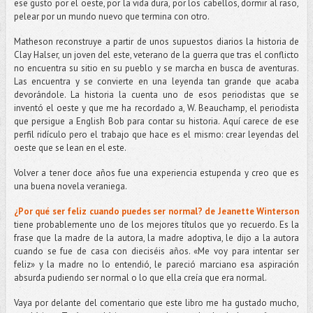
ese gusto por el oeste, por la vida dura, por los cabellos, dormir al raso,
pelear por un mundo nuevo que termina con otro.
Matheson reconstruye a partir de unos supuestos diarios la historia de
Clay Halser, un joven del este, veterano de la guerra que tras el conflicto
no encuentra su sitio en su pueblo y se marcha en busca de aventuras.
Las encuentra y se convierte en una leyenda tan grande que acaba
devorándole. La historia la cuenta uno de esos periodistas que se
inventó el oeste y que me ha recordado a, W. Beauchamp, el periodista
que persigue a English Bob para contar su historia. Aquí carece de ese
perfil ridículo pero el trabajo que hace es el mismo: crear leyendas del
oeste que se lean en el este.
Volver a tener doce años fue una experiencia estupenda y creo que es
una buena novela veraniega.
¿Por qué ser feliz cuando puedes ser normal? de Jeanette Winterson
tiene probablemente uno de los mejores títulos que yo recuerdo. Es la
frase que la madre de la autora, la madre adoptiva, le dijo a la autora
cuando se fue de casa con dieciséis años. «Me voy para intentar ser
feliz» y la madre no lo entendió, le pareció marciano esa aspiración
absurda pudiendo ser normal o lo que ella creía que era normal.
Vaya por delante del comentario que este libro me ha gustado mucho,