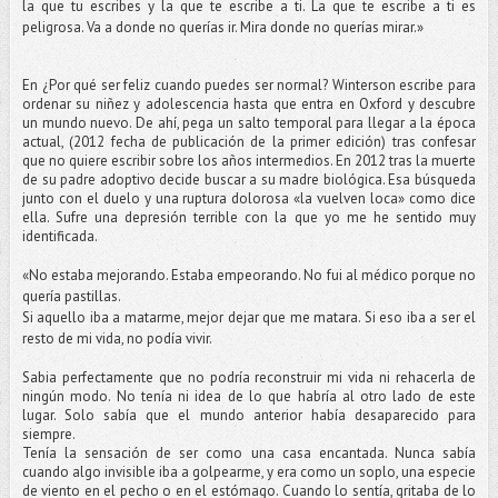
la que tu escribes y la que te escribe a ti. La que te escribe a ti es
peligrosa. Va a donde no querías ir. Mira donde no querías mirar.»
En ¿Por qué ser feliz cuando puedes ser normal? Winterson escribe para
ordenar su niñez y adolescencia hasta que entra en Oxford y descubre
un mundo nuevo. De ahí, pega un salto temporal para llegar a la época
actual, (2012 fecha de publicación de la primer edición) tras confesar
que no quiere escribir sobre los años intermedios. En 2012 tras la muerte
de su padre adoptivo decide buscar a su madre biológica. Esa búsqueda
junto con el duelo y una ruptura dolorosa «la vuelven loca» como dice
ella. Sufre una depresión terrible con la que yo me he sentido muy
identificada.
«No estaba mejorando. Estaba empeorando. No fui al médico porque no
quería pastillas.
Si aquello iba a matarme, mejor dejar que me matara. Si eso iba a ser el
resto de mi vida, no podía vivir.
Sabia perfectamente que no podría reconstruir mi vida ni rehacerla de
ningún modo. No tenía ni idea de lo que habría al otro lado de este
lugar. Solo sabía que el mundo anterior había desaparecido para
siempre.
Tenía la sensación de ser como una casa encantada. Nunca sabía
cuando algo invisible iba a golpearme, y era como un soplo, una especie
de viento en el pecho o en el estómago. Cuando lo sentía, gritaba de lo