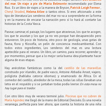
del mar. Un viaje a pie de María Belmonte
recomendado por Elena
Rius.
Es un libro de viajes a la manera de Bryson,
Patrick Leigh Fermor
,
Cheryl Straded
,
Helena Atlee
o tantos otros. Si eres aficionado a este
tipo de literatura Los senderos del mar no va a sorprenderte en la forma
y en la manera de encarar la narración pero sí lo hará al contarte las
historias de la Costa Vasca.
Pasear, caminar, el paisaje, los lugares que atraviesas, los que te acogen,
los que te asustan y los que ya no ves porque han desaparecido pero
estuvieron. Un poco de historia, otro poco de geología, unas gotas de
fauna, flora y filosofía, un pelín de conciencia medioambiental. Con
todos estos ingredientes, Los senderos del mar, es una lectura
apetecible para el verano. Un libro, un camino, para recorrer, aprender y,
por momentos, pensar que a lo mejor sería buena idea plantearte hacer
alguna de esas etapas.
Hay anécdotas fantásticas como la del
castillo de las maravillas
construido por irlandés, de padre vasco, Antoine Abbadia Arrast, viajero,
políglota (hablaba catorce idiomas) y enamorado de África. En el
comedor del castillo, alrededor de la mesa, todas las sillas llevaban una
letra en el respaldo y si se juntaban todas podía leerse:
En esta mesa no
hay lugar para el traidor.
Con otro libro muy de verano terminé julio.
Piscinas que no cubren de
María Agúndez
me llegó de la mano de Editorial Dieciséis. Es una novela
veraniega, perfecta para leer ahora, que cuenta la historia de una niña