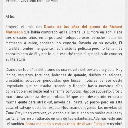
expectativas como lema de vida.
Al lío.
Empecé el mes con
Diario de los años del plomo de Richard
Matheson
que había comprado en la Librería La Lumbre en abril. Hace
tres o cuatro años, en el podcast Todopoderosos, escuché hablar de
Matheson a quien, confieso, no conocía. Basada en su novela, El
increíble hombre menguante, había visto la película pero no tenía más
conocimiento de él y por lo que escuché tenía el gusanillo de conocer
su literatura.
Diarios de los años del plomo es una novela del oeste pura y dura. Hay
indios, vaqueros, forajidos, ladrones de ganado, dueños de salones,
prostitutas, soldados, periodistas que buscan noticias de ese oeste
legendario que se estaba creando y llegaría hasta nuestros días
convertido en el oeste real y sheriffs corruptos. Hay, por supuesto, tiros y
muchísima violencia descontrolada. Sé que esta descripción echará a
mucha gente para atrás: «uf, novela del oeste, yo paso» pero en esta
casa, el salvaje oeste se respeta. Nos criamos leyendo las novelas de
Zane Grey una y otra vez, volviendo a ellas cuando no sabías que leer y
las tenemos en un altarcito en una de las estanterías. Además, este año
leí también
Ahora me rindo y eso es todo, de Álvaro Enrigue
y recobré