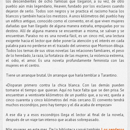
los descendientes de ocho familias que llegaron, a su vez, de otro
pueblo aún más legendario, Heaven, fundado por los esclavos cuando
dejaron de serlo. Todos son negros y se practica el racismo hacia los
blancos y también hacia los mestizos. A unos kilómetros del pueblo hay
un edifico antiguo, conocido como el convento, en el que viven mujeres
dañadas que han llegado de alguna manera extraña, empujadas por su
destino. Allí de alguna manera se encuentran a misma, se salvan y se
encuentran. Paraíso no es una novela fácil, es un cinco mil, una lectura
exigente hacia el lector que debe poner la atención y el interés en cada
palabra para no perderse en el trazado del universo que Morrison dibuja.
Todos los temas de sus otras novelas: las relaciones familiares, el peso
de lo heredado, la raza, la fortaleza de las mujeres, la violencia extrema,
el odio, el amor. Es una novela profundamente feminista con las
mujeres en el centro.
Tiene un arranque brutal. Un arranque que haría temblar a Tarantino.
«Disparan primero contra la chica blanca. Con las demás pueden
tomarse el tiempo que quieran. Aquí no hace falta que se den prisa. Se
encuentran a veintisiete kilómetros de un pueblo que, a su vez, queda a
cinco cuarenta y cinco kilómetros del más cercano. El convento tendrá
muchos escondrijos, pero hay tiempo y el día acaba de empezar»
A ese día y a esos escondrijos llega el lector al final de la novela,
después de un viaje tan intenso que acabas sobrepasado.
Más mujeres en este mes. De la biblioteca saqué también
Los senderos