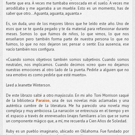
fuerte que era.
A veces me tumbaba enroscada en el suelo. A veces me
arrodillaba y me agarraba a un mueble. Esto es un momento, has de
saber que otro…Aguanta, aguanta, aguanta.»
Es, sin duda, uno de los mejores libros que he leído este año. Uno de
esos que se te queda pegado y te da material para reflexionar durante
meses. Somos lo que fuimos de niños, lo que vimos, lo que nos
enseñaron pero también forma parte de nuestra persona lo que no
fuimos, lo que no nos dejaron ser, pensar o sentir. Esa ausencia, ese
vacío también nos configura.
«Cuando somos objetivos también somos subjetivos. Cuando somos
neutrales, nos implicamos. Cuando decimos «creo que» no dejamos
nuestras emociones al otro lado de la puerta. Pedirle a alguien que no
sea emotivo es como pedirle que esté muerto».
Leed a Jeanette Winterson.
De este librazo salté a otro mayúsculo. En mi año Toni Morrison saqué
de la biblioteca
Paraíso,
una de sus novelas más aclamadas y una
auténtica cumbre de la literatura. Me ha parecido una novela muy
compleja y muy ambiciosa. La narración se entrecruza en el tiempo y en
el espacio a través de enrevesados linajes familiares a los que se suma
un componente mágico que, a mí, me recuerda a Cien Años de Soledad.
Ruby es un pueblo imaginario, ubicado en Oklahoma. Fue fundado por