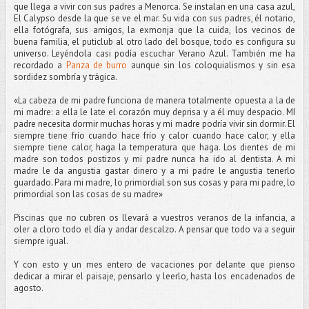
que llega a vivir con sus padres a Menorca. Se instalan en una casa azul,
El Calypso desde la que se ve el mar. Su vida con sus padres, él notario,
ella fotógrafa, sus amigos, la exmonja que la cuida, los vecinos de
buena familia, el puticlub al otro lado del bosque, todo es configura su
universo. Leyéndola casi podía escuchar Verano Azul. También me ha
recordado a
Panza de burro
aunque sin los coloquialismos y sin esa
sordidez sombría y trágica.
«La cabeza de mi padre funciona de manera totalmente opuesta a la de
mi madre: a ella le late el corazón muy deprisa y a él muy despacio. MI
padre necesita dormir muchas horas y mi madre podría vivir sin dormir. El
siempre tiene frío cuando hace frío y calor cuando hace calor, y ella
siempre tiene calor, haga la temperatura que haga. Los dientes de mi
madre son todos postizos y mi padre nunca ha ido al dentista. A mi
madre le da angustia gastar dinero y a mi padre le angustia tenerlo
guardado. Para mi madre, lo primordial son sus cosas y para mi padre, lo
primordial son las cosas de su madre»
Piscinas que no cubren os llevará a vuestros veranos de la infancia, a
oler a cloro todo el día y andar descalzo. A pensar que todo va a seguir
siempre igual.
Y con esto y un mes entero de vacaciones por delante que pienso
dedicar a mirar el paisaje, pensarlo y leerlo, hasta los encadenados de
agosto.