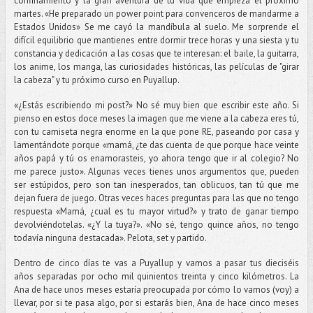
confinamiento y la gran aventura de tu vida que empieza el próximo
martes. «He preparado un power point para convenceros de mandarme a
Estados Unidos» Se me cayó la mandíbula al suelo. Me sorprende el
difícil equilibrio que mantienes entre dormir trece horas y una siesta y tu
constancia y dedicación a las cosas que te interesan: el baile, la guitarra,
los anime, los manga, las curiosidades históricas, las películas de "girar
la cabeza" y tu próximo curso en Puyallup.
«¿Estás escribiendo mi post?» No sé muy bien que escribir este año. Si
pienso en estos doce meses la imagen que me viene a la cabeza eres tú,
con tu camiseta negra enorme en la que pone RE, paseando por casa y
lamentándote porque «mamá, ¿te das cuenta de que porque hace veinte
años papá y tú os enamorasteis, yo ahora tengo que ir al colegio? No
me parece justo». Algunas veces tienes unos argumentos que, pueden
ser estúpidos, pero son tan inesperados, tan oblicuos, tan tú que me
dejan fuera de juego. Otras veces haces preguntas para las que no tengo
respuesta «Mamá, ¿cual es tu mayor virtud?» y trato de ganar tiempo
devolviéndotelas. «¿Y la tuya?». «No sé, tengo quince años, no tengo
todavía ninguna destacada». Pelota, set y partido.
Dentro de cinco días te vas a Puyallup y vamos a pasar tus dieciséis
años separadas por ocho mil quinientos treinta y cinco kilómetros. La
Ana de hace unos meses estaría preocupada por cómo lo vamos (voy) a
llevar, por si te pasa algo, por si estarás bien, Ana de hace cinco meses