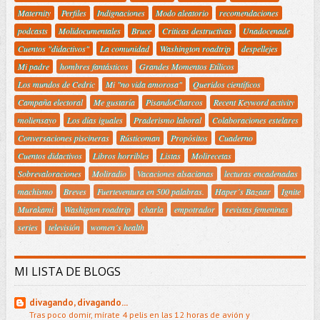
Maternity
Perfiles
Indignaciones
Modo aleatorio
recomendaciones
podcasts
Molidocumentales
Bruce
Criticas destructivas
Unadocenade
Cuentos "didactivos"
La comunidad
Washington roadtrip
despellejes
Mi padre
hombres fantásticos
Grandes Momentos Etílicos
Los mundos de Cedric
Mi "no vida amorosa"
Queridos científicos
Campaña electoral
Me gustaría
PisandoCharcos
Recent Keyword activity
moliensayo
Los días iguales
Praderismo laboral
Colaboraciones estelares
Conversaciones piscineras
Rústicoman
Propósitos
Cuaderno
Cuentos didactivos
Libros horribles
Listas
Molirecetas
Sobrevaloraciones
Moliradio
Vacaciones alsacianas
lecturas encadenadas
machismo
Breves
Fuerteventura en 500 palabras.
Haper´s Bazaar
Ignite
Murakami
Washigton roadtrip
charla
empotrador
revistas femeninas
series
televisión
women´s health
MI LISTA DE BLOGS
divagando, divagando...
Tras poco domir, mírate 4 pelis en las 12 horas de avión y