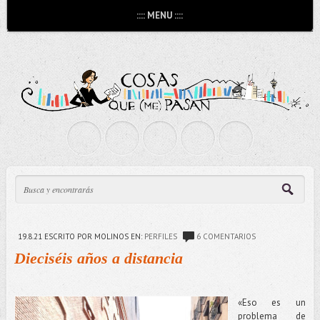
:::: MENU ::::
19.8.21
ESCRITO POR MOLINOS
EN:
PERFILES
6 COMENTARIOS
Dieciséis años a distancia
«Eso es un
problema de