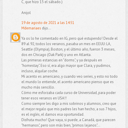
C, que hizo 15 el sábado.)
Anijol
19 de agosto de 2021 a las 14:51
Mdemariaes
dijo...
Ya os lo he comentado en IG, pero qué estupendo! Desde el
89 al 92, todos los veranos, pasaba un mes en EEUU: LA,
Seattle (Olympia), Boston, y el último año, fueron 3 meses,
dos en Chicago (Oak Park) y uno en Atlanta.
Las primeras estancias en "dorms", y ya después en
"homestay". Eso sí, era algo mayor que Clara, y pudimos,
incluso, alquilar coche.
Mi acento es americano, y cuando veo series, y esto no todo
el mundo lo entiende, el acento americano pienso que es
mucho más sencillo.
Cómo me esforzaba cada curso de Universidad, para poder
tener esos veranos en USA!!
Como siempre les digo a mis sobrinos y alumnos, creo que
el mejor regalo que mis padres les han hecho, a sus 7 hijos,
es el inglés, el darnos esa oportunidad.
Disfruta mucho! Que vaya, si puede, a Canadá, que parecen
"hermanos", pero son más bien, "primos lejanos"...