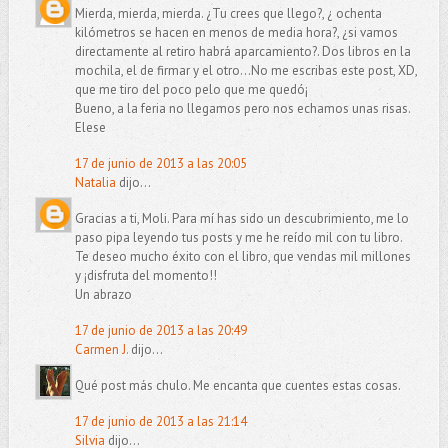
Mierda, mierda, mierda. ¿Tu crees que llego?, ¿ ochenta
kilómetros se hacen en menos de media hora?, ¿si vamos
directamente al retiro habrá aparcamiento?. Dos libros en la
mochila, el de firmar y el otro...No me escribas este post, XD,
que me tiro del poco pelo que me quedó¡
Bueno, a la feria no llegamos pero nos echamos unas risas.
Elese
17 de junio de 2013 a las 20:05
Natalia
dijo...
Gracias a ti, Moli. Para mí has sido un descubrimiento, me lo
paso pipa leyendo tus posts y me he reído mil con tu libro.
Te deseo mucho éxito con el libro, que vendas mil millones
y ¡disfruta del momento!!
Un abrazo
17 de junio de 2013 a las 20:49
Carmen J.
dijo...
Qué post más chulo. Me encanta que cuentes estas cosas.
17 de junio de 2013 a las 21:14
Silvia
dijo...