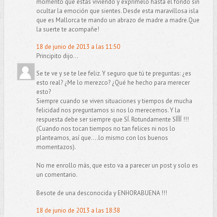
momento que estas viviendo y exprimelo hasta el fondo sin
ocultar la emoción que sientes. Desde esta maravillosa isla
que es Mallorca te mando un abrazo de madre a madre.Que
la suerte te acompañe!
18 de junio de 2013 a las 11:50
Principito dijo...
Se te ve y se te lee feliz. Y seguro que tú te preguntas: ¿es
esto real? ¿Me lo merezco? ¿Qué he hecho para merecer
esto?
Siempre cuando se viven situaciones y tiempos de mucha
felicidad nos preguntamos si nos lo merecemos. Y la
respuesta debe ser siempre que SÍ. Rotundamente SÍÍÍÍ !!!
(Cuando nos tocan tiempos no tan felices ni nos lo
planteamos, así que....lo mismo con los buenos
momentazos).
No me enrollo más, que esto va a parecer un post y solo es
un comentario.
Besote de una desconocida y ENHORABUENA !!!
18 de junio de 2013 a las 18:38