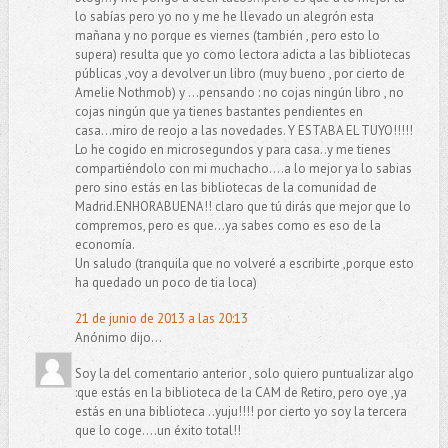
lo sabías pero yo no y me he llevado un alegrón esta
mañana y no porque es viernes (también , pero esto lo
supera) resulta que yo como lectora adicta a las bibliotecas
públicas ,voy a devolver un libro (muy bueno , por cierto de
Amelie Nothmob) y ...pensando : no cojas ningún libro , no
cojas ningún que ya tienes bastantes pendientes en
casa...miro de reojo a las novedades. Y ESTABA EL TUYO!!!!!
Lo he cogido en microsegundos y para casa..y me tienes
compartiéndolo con mi muchacho....a lo mejor ya lo sabias
pero sino estás en las bibliotecas de la comunidad de
Madrid.ENHORABUENA!! claro que tú dirás que mejor que lo
compremos, pero es que...ya sabes como es eso de la
economía.
Un saludo (tranquila que no volveré a escribirte ,porque esto
ha quedado un poco de tia loca)
21 de junio de 2013 a las 20:13
Anónimo dijo...
Soy la del comentario anterior , solo quiero puntualizar algo
:que estás en la biblioteca de la CAM de Retiro, pero oye ,ya
estás en una biblioteca ..yuju!!!! por cierto yo soy la tercera
que lo coge....un éxito total!!