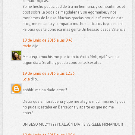
climatológicas.
Yo he hecho publicidad de ti a mi hermana, y compartimos el
post sobre la boda de Magdalena y su egomarker, y nos
moríamos de la risa. Muchas gracias por el esfuerzo de este
blog, me encanta y comparto muchos artículos tuyos en mi
FB para que te conozca más gente.Un besazo desde Valencia
19 de junio de 2013 a las 9:45
rocio
dijo...
Me alegro muchisimo por todo tu éxito Moli, ojalá vengas
algún día a Sevilla y pueda conocerte. Besotes
19 de junio de 2013 a las 12:25
Lola
dijo...
ahhhh! me ha dado error!!
Decía que enhorabuena y que me alegro muchíiiiisimo! y que
no pude ir, estaba en Barcelona y aparte es que no me
enteré..
UN BESO MOLYYYYYY!, ALGÚN DÍA TE VERÉEEE FIRMANDO!!