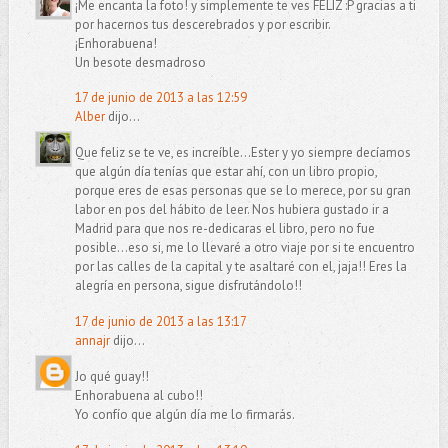
¡Me encanta la foto! y simplemente te ves FELIZ :P gracias a ti
por hacernos tus descerebrados y por escribir.
¡Enhorabuena!
Un besote desmadroso
17 de junio de 2013 a las 12:59
Alber
dijo...
Que feliz se te ve, es increíble...Ester y yo siempre decíamos
que algún día tenías que estar ahí, con un libro propio,
porque eres de esas personas que se lo merece, por su gran
labor en pos del hábito de leer. Nos hubiera gustado ir a
Madrid para que nos re-dedicaras el libro, pero no fue
posible...eso si, me lo llevaré a otro viaje por si te encuentro
por las calles de la capital y te asaltaré con el, jaja!! Eres la
alegría en persona, sigue disfrutándolo!!
17 de junio de 2013 a las 13:17
annajr
dijo...
Jo qué guay!!
Enhorabuena al cubo!!
Yo confío que algún día me lo firmarás.