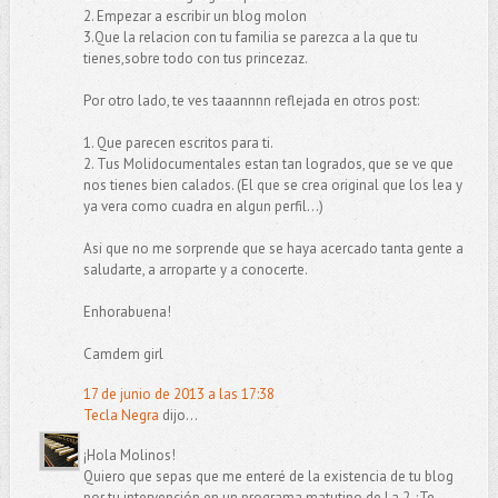
2. Empezar a escribir un blog molon
3.Que la relacion con tu familia se parezca a la que tu
tienes,sobre todo con tus princezaz.
Por otro lado, te ves taaannnn reflejada en otros post:
1. Que parecen escritos para ti.
2. Tus Molidocumentales estan tan logrados, que se ve que
nos tienes bien calados. (El que se crea original que los lea y
ya vera como cuadra en algun perfil...)
Asi que no me sorprende que se haya acercado tanta gente a
saludarte, a arroparte y a conocerte.
Enhorabuena!
Camdem girl
17 de junio de 2013 a las 17:38
Tecla Negra
dijo...
¡Hola Molinos!
Quiero que sepas que me enteré de la existencia de tu blog
por tu intervención en un programa matutino de La 2. ¡Te