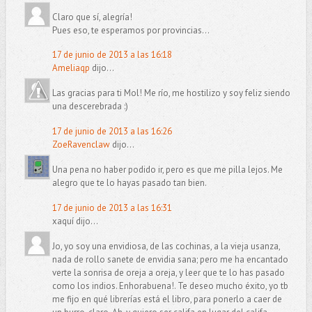
Claro que sí, alegría!
Pues eso, te esperamos por provincias...
17 de junio de 2013 a las 16:18
Ameliaqp
dijo...
Las gracias para ti Mol! Me río, me hostilizo y soy feliz siendo
una descerebrada :)
17 de junio de 2013 a las 16:26
ZoeRavenclaw
dijo...
Una pena no haber podido ir, pero es que me pilla lejos. Me
alegro que te lo hayas pasado tan bien.
17 de junio de 2013 a las 16:31
xaquí dijo...
Jo, yo soy una envidiosa, de las cochinas, a la vieja usanza,
nada de rollo sanete de envidia sana; pero me ha encantado
verte la sonrisa de oreja a oreja, y leer que te lo has pasado
como los indios. Enhorabuena!. Te deseo mucho éxito, yo tb
me fijo en qué librerías está el libro, para ponerlo a caer de