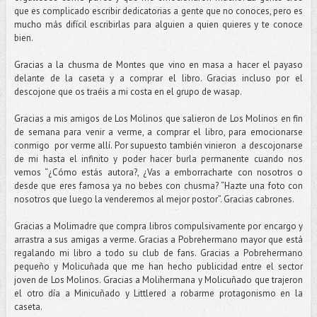
que es complicado escribir dedicatorias a gente que no conoces, pero es
mucho más difícil escribirlas para alguien a quien quieres y te conoce
bien.
Gracias a la chusma de Montes que vino en masa a hacer el payaso
delante de la caseta y a comprar el libro. Gracias incluso por el
descojone que os traéis a mi costa en el grupo de wasap.
Gracias a mis amigos de Los Molinos que salieron de Los Molinos en fin
de semana para venir a verme, a comprar el libro, para emocionarse
conmigo por verme allí. Por supuesto también vinieron a descojonarse
de mi hasta el infinito y poder hacer burla permanente cuando nos
vemos “¿Cómo estás autora?, ¿Vas a emborracharte con nosotros o
desde que eres famosa ya no bebes con chusma? “Hazte una foto con
nosotros que luego la venderemos al mejor postor”. Gracias cabrones.
Gracias a Molimadre que compra libros compulsivamente por encargo y
arrastra a sus amigas a verme. Gracias a Pobrehermano mayor que está
regalando mi libro a todo su club de fans. Gracias a Pobrehermano
pequeño y Molicuñada que me han hecho publicidad entre el sector
joven de Los Molinos. Gracias a Molihermana y Molicuñado que trajeron
el otro día a Minicuñado y Littlered a robarme protagonismo en la
caseta.