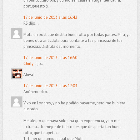
un burro, claro. Ah, y quiero ser califa en lugar del califa,
portupuesto ;).
17 de junio de 2013 a las 16:42
RS dijo...
Mola un post que destila buen rollo por todas partes. Mira, ya
tienes otra anécdota para contarle a las princezaz de tus
princezaz. Disfruta del momento.
17 de junio de 2013 a las 16:50
Chirly
dijo...
Ahivá!
17 de junio de 2013 a las 17:03
Anónimo dijo...
Vivo en Londres, y no he podido pasarme, pero me hubiera
gustado.
Me alegro que haya sido una gran experiencia, y no me
extrana... lo mejor de tu blog es que despierta tan buen
rollo, que te apetece:
1. Tener una amiga igual que Moli