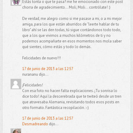
Estás tonta o que te pasa? me he emocionado con este post
chorra de agradecimiento... Moli, Moli... contrólate! :)
De verdad, me alegro como si me pasase a mi, o a mi mejor
amiga, para los que están aburridos de "leerte hablar de tu
libro" ahí se las den todas, tú sigue contándonos todo todo,
que a los que vivimos a muchos kilómetros de ti y no
podemos acompañarte en esos momentos nos mola saber
qué sientes, cómo estás y todo lo demás.
Felicidades de nuevo!!!
17 de junio de 2013 a las 12:57
nurananu dijo...
¡Felicidades!
Con esa foto no hacen falta explicaciones. ¡Tu sonrisa lo
dice todo! Aquí la descerebrada que te twiteó desde un tren
que atravesaba Alemania, revisitando todos esos posts en
otro formato. Fantástica recopilación. :-)
17 de junio de 2013 a las 12:57
Desmadreando
dijo...