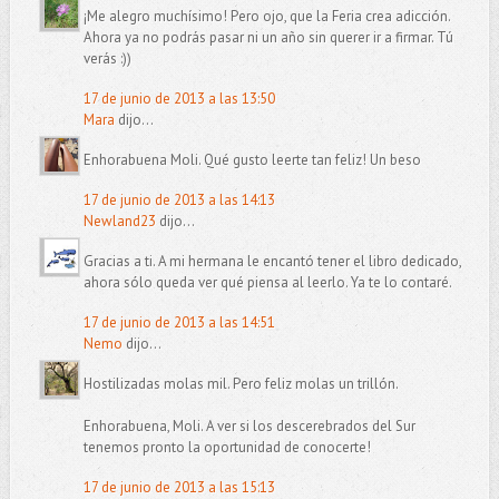
¡Me alegro muchísimo! Pero ojo, que la Feria crea adicción.
Ahora ya no podrás pasar ni un año sin querer ir a firmar. Tú
verás :))
17 de junio de 2013 a las 13:50
Mara
dijo...
Enhorabuena Moli. Qué gusto leerte tan feliz! Un beso
17 de junio de 2013 a las 14:13
Newland23
dijo...
Gracias a ti. A mi hermana le encantó tener el libro dedicado,
ahora sólo queda ver qué piensa al leerlo. Ya te lo contaré.
17 de junio de 2013 a las 14:51
Nemo
dijo...
Hostilizadas molas mil. Pero feliz molas un trillón.
Enhorabuena, Moli. A ver si los descerebrados del Sur
tenemos pronto la oportunidad de conocerte!
17 de junio de 2013 a las 15:13