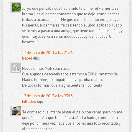
Jo, yo que pensaba que había sido la primer el viernes... Es
broma ;) es el primer comentario que te dejo, como narices
te ibas a acordar de mi. Me gustó mucho conoceros, a ti y a
tus nenas, super majas. Ya casi tengo el libro acabado, luego
se lo voy a pasar a una amiga, que tiene también dos niñas, y
que, intuyo, se va a sentir muuuuuuuuuy identificada. Un
besazo!!!
17 de junio de 2013 a las 21:45
Isabel
dijo...
Necesitamos Moli spain tour.
Que algunos descerebrados estamos a 700 kilómetros de
Madrid hombre, un poquito de ave pa'riba o algo.
De todas formas, que alegría leerte tan contenta!
17 de junio de 2013 a las 23:13
hitlodeo
dijo...
Te confieso que intenté pintar el pelo con canas, pero no me
quedó bien. Así que lo dejé castaño. La barba, como me la
dejé por primera vez hace dos años, es una foto recortada y
algo de canas tiene.