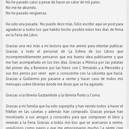
No he pasado calor a pesar de hacer un calor de mil pares.
No me he aburrido.
No he pasado vergüenza.
Ha sido una pasada. No puedo decir más. Sólo escribir aquí un post para
agradecer a todos los que habéis hecho posible estos tres días de firma
en la Feria del Libro.
Gracias una vez más a mi lectora que me animó para intentar publicar.
Gracias a todo el personal de La Esfera de los Libros que
incomprensiblemente pensaron que era buena idea publicarme y que
me han acompañado en los tres días. Gracias a Mónica por las patatas
del primer día, a Berenice por las fotos con C firmando y a Mercedes y
sus dos perros por venir ayer a conocerme con la caloreta que hacía.
Gracias a Guillermo por pasarse a verme y hacer caso de todos mis
mensajes sobre librerías donde me dicen que se ha agotado.
Gracias a la librería Gaztambide y la librería Punto y Coma.
Gracias a mi familia que ha sido superpiña y han venido todos a hacer el
frikifan en las casetas y además han comprado. Gracias porque han
movilizado a sus amigos y conocidos para que compraran el libro y
vinieran a la Feria. Gracias a todos mis tíos que se acercaron a verme,
orgullosos como pavos y que me emocionaron mucho. La gente cree