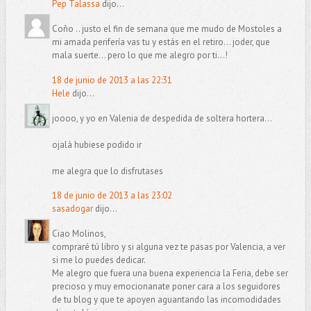
Pep Talassa
dijo...
Coño .. justo el fin de semana que me mudo de Mostoles a
mi amada perifería vas tu y estás en el retiro... joder, que
mala suerte... pero lo que me alegro por ti...!
18 de junio de 2013 a las 22:31
Hele
dijo...
joooo, y yo en Valenia de despedida de soltera hortera...
ojalá hubiese podido ir
me alegra que lo disfrutases
18 de junio de 2013 a las 23:02
sasadogar
dijo...
Ciao Molinos,
compraré tú libro y si alguna vez te pasas por Valencia, a ver
si me lo puedes dedicar.
Me alegro que fuera una buena experiencia la Feria, debe ser
precioso y muy emocionanate poner cara a los seguidores
de tu blog y que te apoyen aguantando las incomodidades