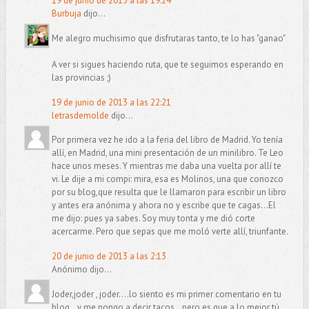
19 de junio de 2013 a las 19:24
Burbuja
dijo...
Me alegro muchisimo que disfrutaras tanto, te lo has "ganao"
A ver si sigues haciendo ruta, que te seguimos esperando en
las provincias ;)
19 de junio de 2013 a las 22:21
letrasdemolde
dijo...
Por primera vez he ido a la feria del libro de Madrid. Yo tenía
allí, en Madrid, una mini presentación de un minilibro. Te Leo
hace unos meses. Y mientras me daba una vuelta por allí te
vi. Le dije a mi compi: mira, esa es Molinos, una que conozco
por su blog,que resulta que le llamaron para escribir un libro
y antes era anónima y ahora no y escribe que te cagas...El
me dijo: pues ya sabes. Soy muy tonta y me dió corte
acercarme. Pero que sepas que me moló verte allí, triunfante.
20 de junio de 2013 a las 2:13
Anónimo dijo...
Joder,joder , joder....lo siento es mi primer comentario en tu
blog...y me pongo a decir tacos...pero es que a lo mejor tú