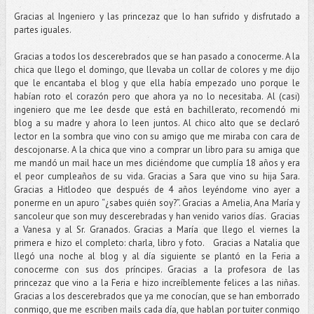
Gracias al Ingeniero y las princezaz que lo han sufrido y disfrutado a
partes iguales.
Gracias a todos los descerebrados que se han pasado a conocerme. A la
chica que llego el domingo, que llevaba un collar de colores y me dijo
que le encantaba el blog y que ella había empezado uno porque le
habían roto el corazón pero que ahora ya no lo necesitaba. Al (casi)
ingeniero que me lee desde que está en bachillerato, recomendó mi
blog a su madre y ahora lo leen juntos. Al chico alto que se declaró
lector en la sombra que vino con su amigo que me miraba con cara de
descojonarse. A la chica que vino a comprar un libro para su amiga que
me mandó un mail hace un mes diciéndome que cumplía 18 años y era
el peor cumpleaños de su vida. Gracias a Sara que vino su hija Sara.
Gracias a Hitlodeo que después de 4 años leyéndome vino ayer a
ponerme en un apuro “¿sabes quién soy?”. Gracias a Amelia, Ana María y
sancoleur que son muy descerebradas y han venido varios días. Gracias
a Vanesa y al Sr. Granados. Gracias a María que llego el viernes la
primera e hizo el completo: charla, libro y foto. Gracias a Natalia que
llegó una noche al blog y al día siguiente se plantó en la Feria a
conocerme con sus dos príncipes. Gracias a la profesora de las
princezaz que vino a la Feria e hizo increíblemente felices a las niñas.
Gracias a los descerebrados que ya me conocían, que se han emborrado
conmigo, que me escriben mails cada día, que hablan por tuiter conmigo