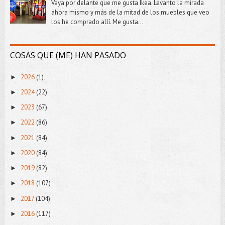
Vaya por delante que me gusta Ikea. Levanto la mirada
ahora mismo y más de la mitad de los muebles que veo
los he comprado allí. Me gusta...
COSAS QUE (ME) HAN PASADO
2026
(1)
►
2024
(22)
►
2023
(67)
►
2022
(86)
►
2021
(84)
►
2020
(84)
►
2019
(82)
►
2018
(107)
►
2017
(104)
►
2016
(117)
►