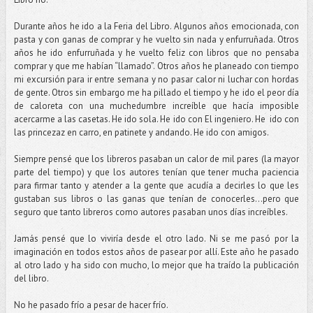
Durante años he ido a la Feria del Libro. Algunos años emocionada, con
pasta y con ganas de comprar y he vuelto sin nada y enfurruñada. Otros
años he ido enfurruñada y he vuelto feliz con libros que no pensaba
comprar y que me habían “llamado”. Otros años he planeado con tiempo
mi excursión para ir entre semana y no pasar calor ni luchar con hordas
de gente. Otros sin embargo me ha pillado el tiempo y he ido el peor día
de caloreta con una muchedumbre increíble que hacía imposible
acercarme a las casetas. He ido sola. He ido con El ingeniero. He ido con
las princezaz en carro, en patinete y andando. He ido con amigos.
Siempre pensé que los libreros pasaban un calor de mil pares (la mayor
parte del tiempo) y que los autores tenían que tener mucha paciencia
para firmar tanto y atender a la gente que acudía a decirles lo que les
gustaban sus libros o las ganas que tenían de conocerles…pero que
seguro que tanto libreros como autores pasaban unos días increíbles.
Jamás pensé que lo viviría desde el otro lado. Ni se me pasó por la
imaginación en todos estos años de pasear por allí. Este año he pasado
al otro lado y ha sido con mucho, lo mejor que ha traído la publicación
del libro.
No he pasado frío a pesar de hacer frío.