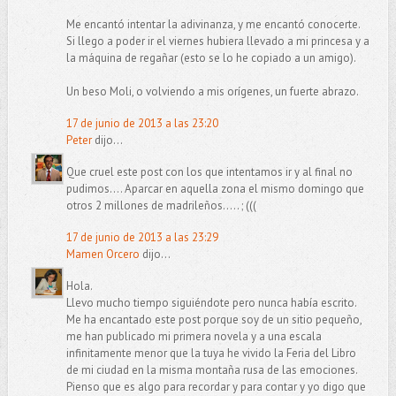
Me encantó intentar la adivinanza, y me encantó conocerte.
Si llego a poder ir el viernes hubiera llevado a mi princesa y a
la máquina de regañar (esto se lo he copiado a un amigo).
Un beso Moli, o volviendo a mis orígenes, un fuerte abrazo.
17 de junio de 2013 a las 23:20
Peter
dijo...
Que cruel este post con los que intentamos ir y al final no
pudimos.... Aparcar en aquella zona el mismo domingo que
otros 2 millones de madrileños..... ; (((
17 de junio de 2013 a las 23:29
Mamen Orcero
dijo...
Hola.
Llevo mucho tiempo siguiéndote pero nunca había escrito.
Me ha encantado este post porque soy de un sitio pequeño,
me han publicado mi primera novela y a una escala
infinitamente menor que la tuya he vivido la Feria del Libro
de mi ciudad en la misma montaña rusa de las emociones.
Pienso que es algo para recordar y para contar y yo digo que