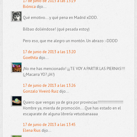
17 de junio de 2013 a las 13:19
Biónica
dijo...
Qué emotivo... y qué pena en Madrid xDDD.
Bilbao doliéndose! (qué pesada estoy)
Pero eso, que me alegro un montón. Un abrazo :-DDDD
17 de junio de 2013 a las 13:20
Goethita
dijo...
¡No me has mencionado! ¡¡¡TE VOY A PARTIR LAS PIERNAS!!!
(¿Macarra YO? ¡JA!)
17 de junio de 2013 a las 13:26
Gonzalo Viveiró Ruiz
dijo...
Quiero que vengas ya de gira por provincias!!!!!!!!!!!!!!!!!!!!!
Hombre ya, mierda de promoción....Que has estado en el
escaparate de alguna librería vetustianaaaa
17 de junio de 2013 a las 13:45
Elena Rius
dijo...