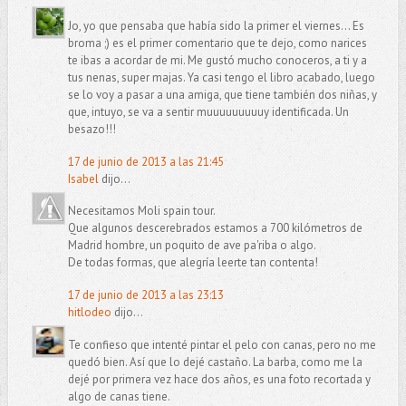
Jo, yo que pensaba que había sido la primer el viernes... Es
broma ;) es el primer comentario que te dejo, como narices
te ibas a acordar de mi. Me gustó mucho conoceros, a ti y a
tus nenas, super majas. Ya casi tengo el libro acabado, luego
se lo voy a pasar a una amiga, que tiene también dos niñas, y
que, intuyo, se va a sentir muuuuuuuuuy identificada. Un
besazo!!!
17 de junio de 2013 a las 21:45
Isabel
dijo...
Necesitamos Moli spain tour.
Que algunos descerebrados estamos a 700 kilómetros de
Madrid hombre, un poquito de ave pa'riba o algo.
De todas formas, que alegría leerte tan contenta!
17 de junio de 2013 a las 23:13
hitlodeo
dijo...
Te confieso que intenté pintar el pelo con canas, pero no me
quedó bien. Así que lo dejé castaño. La barba, como me la
dejé por primera vez hace dos años, es una foto recortada y
algo de canas tiene.