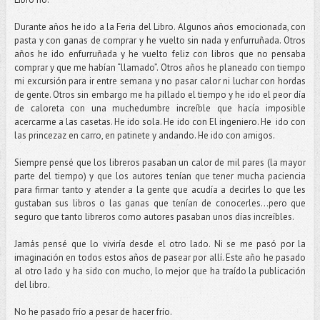
Durante años he ido a la Feria del Libro. Algunos años emocionada, con
pasta y con ganas de comprar y he vuelto sin nada y enfurruñada. Otros
años he ido enfurruñada y he vuelto feliz con libros que no pensaba
comprar y que me habían “llamado”. Otros años he planeado con tiempo
mi excursión para ir entre semana y no pasar calor ni luchar con hordas
de gente. Otros sin embargo me ha pillado el tiempo y he ido el peor día
de caloreta con una muchedumbre increíble que hacía imposible
acercarme a las casetas. He ido sola. He ido con El ingeniero. He ido con
las princezaz en carro, en patinete y andando. He ido con amigos.
Siempre pensé que los libreros pasaban un calor de mil pares (la mayor
parte del tiempo) y que los autores tenían que tener mucha paciencia
para firmar tanto y atender a la gente que acudía a decirles lo que les
gustaban sus libros o las ganas que tenían de conocerles…pero que
seguro que tanto libreros como autores pasaban unos días increíbles.
Jamás pensé que lo viviría desde el otro lado. Ni se me pasó por la
imaginación en todos estos años de pasear por allí. Este año he pasado
al otro lado y ha sido con mucho, lo mejor que ha traído la publicación
del libro.
No he pasado frío a pesar de hacer frío.