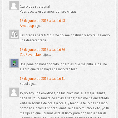
Claro que sí, alegría!
Pues eso, te esperamos por provincias...
17 de junio de 2013 a las 16:18
Ameliaqp
dijo...
Las gracias para ti Mol! Me río, me hostilizo y soy feliz siendo
una descerebrada :)
17 de junio de 2013 a las 16:26
ZoeRavenclaw
dijo...
Una pena no haber podido ir, pero es que me pilla lejos. Me
alegro que te lo hayas pasado tan bien.
17 de junio de 2013 a las 16:31
xaquí dijo...
Jo, yo soy una envidiosa, de las cochinas, a la vieja usanza,
nada de rollo sanete de envidia sana; pero me ha encantado
verte la sonrisa de oreja a oreja, y leer que te lo has pasado
como los indios. Enhorabuena!. Te deseo mucho éxito, yo tb
me fijo en qué librerías está el libro, para ponerlo a caer de