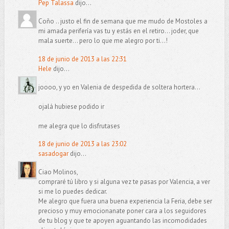
Pep Talassa
dijo...
Coño .. justo el fin de semana que me mudo de Mostoles a
mi amada perifería vas tu y estás en el retiro... joder, que
mala suerte... pero lo que me alegro por ti...!
18 de junio de 2013 a las 22:31
Hele
dijo...
joooo, y yo en Valenia de despedida de soltera hortera...
ojalá hubiese podido ir
me alegra que lo disfrutases
18 de junio de 2013 a las 23:02
sasadogar
dijo...
Ciao Molinos,
compraré tú libro y si alguna vez te pasas por Valencia, a ver
si me lo puedes dedicar.
Me alegro que fuera una buena experiencia la Feria, debe ser
precioso y muy emocionanate poner cara a los seguidores
de tu blog y que te apoyen aguantando las incomodidades