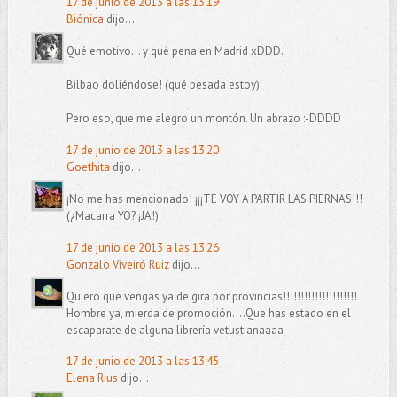
17 de junio de 2013 a las 13:19
Biónica
dijo...
Qué emotivo... y qué pena en Madrid xDDD.
Bilbao doliéndose! (qué pesada estoy)
Pero eso, que me alegro un montón. Un abrazo :-DDDD
17 de junio de 2013 a las 13:20
Goethita
dijo...
¡No me has mencionado! ¡¡¡TE VOY A PARTIR LAS PIERNAS!!!
(¿Macarra YO? ¡JA!)
17 de junio de 2013 a las 13:26
Gonzalo Viveiró Ruiz
dijo...
Quiero que vengas ya de gira por provincias!!!!!!!!!!!!!!!!!!!!!
Hombre ya, mierda de promoción....Que has estado en el
escaparate de alguna librería vetustianaaaa
17 de junio de 2013 a las 13:45
Elena Rius
dijo...