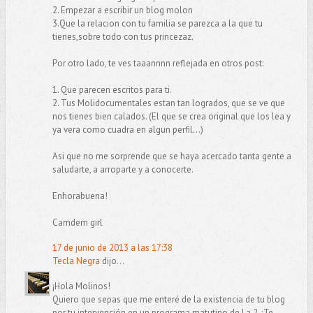
2. Empezar a escribir un blog molon
3.Que la relacion con tu familia se parezca a la que tu
tienes,sobre todo con tus princezaz.
Por otro lado, te ves taaannnn reflejada en otros post:
1. Que parecen escritos para ti.
2. Tus Molidocumentales estan tan logrados, que se ve que
nos tienes bien calados. (El que se crea original que los lea y
ya vera como cuadra en algun perfil...)
Asi que no me sorprende que se haya acercado tanta gente a
saludarte, a arroparte y a conocerte.
Enhorabuena!
Camdem girl
17 de junio de 2013 a las 17:38
Tecla Negra
dijo...
¡Hola Molinos!
Quiero que sepas que me enteré de la existencia de tu blog
por tu intervención en un programa matutino de La 2. ¡Te