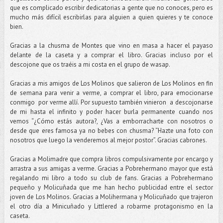
que es complicado escribir dedicatorias a gente que no conoces, pero es
mucho más difícil escribirlas para alguien a quien quieres y te conoce
bien.
Gracias a la chusma de Montes que vino en masa a hacer el payaso
delante de la caseta y a comprar el libro. Gracias incluso por el
descojone que os traéis a mi costa en el grupo de wasap.
Gracias a mis amigos de Los Molinos que salieron de Los Molinos en fin
de semana para venir a verme, a comprar el libro, para emocionarse
conmigo por verme allí. Por supuesto también vinieron a descojonarse
de mi hasta el infinito y poder hacer burla permanente cuando nos
vemos “¿Cómo estás autora?, ¿Vas a emborracharte con nosotros o
desde que eres famosa ya no bebes con chusma? “Hazte una foto con
nosotros que luego la venderemos al mejor postor”. Gracias cabrones.
Gracias a Molimadre que compra libros compulsivamente por encargo y
arrastra a sus amigas a verme. Gracias a Pobrehermano mayor que está
regalando mi libro a todo su club de fans. Gracias a Pobrehermano
pequeño y Molicuñada que me han hecho publicidad entre el sector
joven de Los Molinos. Gracias a Molihermana y Molicuñado que trajeron
el otro día a Minicuñado y Littlered a robarme protagonismo en la
caseta.