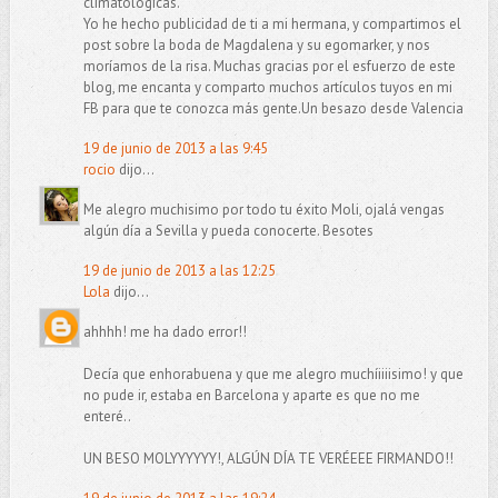
climatológicas.
Yo he hecho publicidad de ti a mi hermana, y compartimos el
post sobre la boda de Magdalena y su egomarker, y nos
moríamos de la risa. Muchas gracias por el esfuerzo de este
blog, me encanta y comparto muchos artículos tuyos en mi
FB para que te conozca más gente.Un besazo desde Valencia
19 de junio de 2013 a las 9:45
rocio
dijo...
Me alegro muchisimo por todo tu éxito Moli, ojalá vengas
algún día a Sevilla y pueda conocerte. Besotes
19 de junio de 2013 a las 12:25
Lola
dijo...
ahhhh! me ha dado error!!
Decía que enhorabuena y que me alegro muchíiiiisimo! y que
no pude ir, estaba en Barcelona y aparte es que no me
enteré..
UN BESO MOLYYYYYY!, ALGÚN DÍA TE VERÉEEE FIRMANDO!!