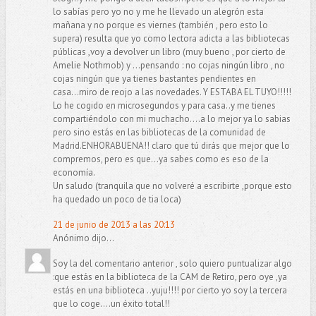
lo sabías pero yo no y me he llevado un alegrón esta
mañana y no porque es viernes (también , pero esto lo
supera) resulta que yo como lectora adicta a las bibliotecas
públicas ,voy a devolver un libro (muy bueno , por cierto de
Amelie Nothmob) y ...pensando : no cojas ningún libro , no
cojas ningún que ya tienes bastantes pendientes en
casa...miro de reojo a las novedades. Y ESTABA EL TUYO!!!!!
Lo he cogido en microsegundos y para casa..y me tienes
compartiéndolo con mi muchacho....a lo mejor ya lo sabias
pero sino estás en las bibliotecas de la comunidad de
Madrid.ENHORABUENA!! claro que tú dirás que mejor que lo
compremos, pero es que...ya sabes como es eso de la
economía.
Un saludo (tranquila que no volveré a escribirte ,porque esto
ha quedado un poco de tia loca)
21 de junio de 2013 a las 20:13
Anónimo dijo...
Soy la del comentario anterior , solo quiero puntualizar algo
:que estás en la biblioteca de la CAM de Retiro, pero oye ,ya
estás en una biblioteca ..yuju!!!! por cierto yo soy la tercera
que lo coge....un éxito total!!