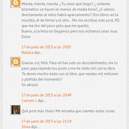
Mierda, mierda, mierda. ¿Tu crees que llego?, ¿ ochenta
kilómetros se hacen en menos de media hora?, ¿si vamos
directamente al retiro habrá aparcamiento?. Dos libros en la
mochila, el de firmar y el otro...No me escribas este post, XD,
que me tiro del poco pelo que me quedó¡
Bueno, a la feria no llegamos pero nos echamos unas risas.
Elese
17 de junio de 2013 a las 20:05
Natalia
dijo...
Gracias a ti, Moli. Para mí has sido un descubrimiento, me lo
paso pipa leyendo tus posts y me he reído mil con tu libro.
Te deseo mucho éxito con el libro, que vendas mil millones
y ¡disfruta del momento!!
Un abrazo
17 de junio de 2013 a las 20:49
Carmen J.
dijo...
Qué post más chulo. Me encanta que cuentes estas cosas.
17 de junio de 2013 a las 21:14
Silvia
dijo...