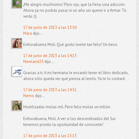
¡Me alegro muchísimo! Pero ojo, que la Feria crea adicción.
Ahora ya no podrás pasar ni un año sin querer ir a firmar. Tú
verás :))
17 de junio de 2013 a las 13:50
Mara
dijo...
Enhorabuena Moli. Qué gusto leerte tan feliz! Un beso
17 de junio de 2013 a las 14:13
Newland23
dijo...
Gracias a ti. A mi hermana le encantó tener el libro dedicado,
ahora sólo queda ver qué piensa al leerlo. Ya te lo contaré.
17 de junio de 2013 a las 14:51
Nemo
dijo...
Hostilizadas molas mil. Pero feliz molas un trillón.
Enhorabuena, Moli. A ver si los descerebrados del Sur
tenemos pronto la oportunidad de conocerte!
17 de junio de 2013 a las 15:13