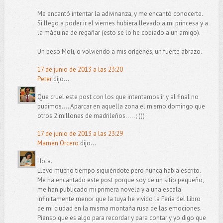
Me encantó intentar la adivinanza, y me encantó conocerte.
Si llego a poder ir el viernes hubiera llevado a mi princesa y a
la máquina de regañar (esto se lo he copiado a un amigo).
Un beso Moli, o volviendo a mis orígenes, un fuerte abrazo.
17 de junio de 2013 a las 23:20
Peter
dijo...
Que cruel este post con los que intentamos ir y al final no
pudimos.... Aparcar en aquella zona el mismo domingo que
otros 2 millones de madrileños..... ; (((
17 de junio de 2013 a las 23:29
Mamen Orcero
dijo...
Hola.
Llevo mucho tiempo siguiéndote pero nunca había escrito.
Me ha encantado este post porque soy de un sitio pequeño,
me han publicado mi primera novela y a una escala
infinitamente menor que la tuya he vivido la Feria del Libro
de mi ciudad en la misma montaña rusa de las emociones.
Pienso que es algo para recordar y para contar y yo digo que