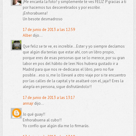
¡Me encanta la foto! y simplemente te ves FELIZ :P gracias a ti
por hacernos tus descerebrados y por escribir.
¡Enhorabuena!
Un besote desmadroso
17 de junio de 2013 a las 12:59
Alber
dijo...
Que feliz se te ve, es increíble...Ester y yo siempre decíamos
que algún día tenías que estar ahí, con un libro propio,
porque eres de esas personas que se lo merece, por su gran
labor en pos del hábito de leer. Nos hubiera gustado ir a
Madrid para que nos re-dedicaras el libro, pero no fue
posible...eso si, me lo llevaré a otro viaje por si te encuentro
por las calles de la capital y te asaltaré con el, jaja!! Eres la
alegría en persona, sigue disfrutándolo!!
17 de junio de 2013 a las 13:17
annajr
dijo...
Jo qué guay!!
Enhorabuena al cubo!!
Yo confío que algún día me lo firmarás.