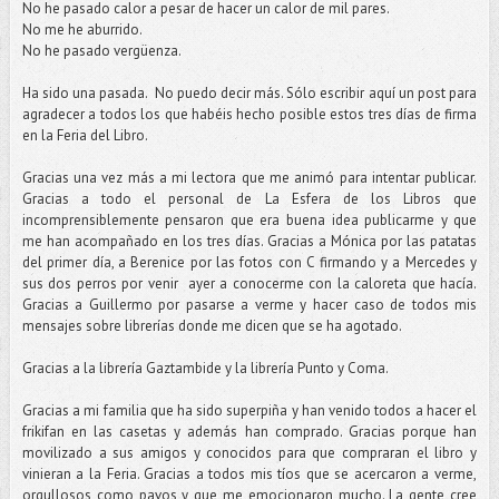
No he pasado calor a pesar de hacer un calor de mil pares.
No me he aburrido.
No he pasado vergüenza.
Ha sido una pasada. No puedo decir más. Sólo escribir aquí un post para
agradecer a todos los que habéis hecho posible estos tres días de firma
en la Feria del Libro.
Gracias una vez más a mi lectora que me animó para intentar publicar.
Gracias a todo el personal de La Esfera de los Libros que
incomprensiblemente pensaron que era buena idea publicarme y que
me han acompañado en los tres días. Gracias a Mónica por las patatas
del primer día, a Berenice por las fotos con C firmando y a Mercedes y
sus dos perros por venir ayer a conocerme con la caloreta que hacía.
Gracias a Guillermo por pasarse a verme y hacer caso de todos mis
mensajes sobre librerías donde me dicen que se ha agotado.
Gracias a la librería Gaztambide y la librería Punto y Coma.
Gracias a mi familia que ha sido superpiña y han venido todos a hacer el
frikifan en las casetas y además han comprado. Gracias porque han
movilizado a sus amigos y conocidos para que compraran el libro y
vinieran a la Feria. Gracias a todos mis tíos que se acercaron a verme,
orgullosos como pavos y que me emocionaron mucho. La gente cree