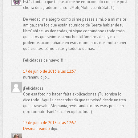
Estás tonta o que te pasa? me he emocionado con este post
chorra de agradecimiento... Moli, Moli... contrólate! :)
De verdad, me alegro como si me pasase a mi, o a mi mejor
amiga, para los que están aburridos de "leerte hablar de tu
libro" ahí se las den todas, tú sigue contándonos todo todo,
que a los que vivimos a muchos kilómetros de ti y no
podemos acompañarte en esos momentos nos mola saber
qué sientes, cómo estás y todo lo demás.
Felicidades de nuevo!!!
17 de junio de 2013 a las 12:57
nurananu dijo...
¡Felicidades!
Con esa foto no hacen falta explicaciones. ¡Tu sonrisa lo
dice todo! Aquí la descerebrada que te twiteó desde un tren
que atravesaba Alemania, revisitando todos esos posts en
otro formato. Fantástica recopilación. :-)
17 de junio de 2013 a las 12:57
Desmadreando
dijo...