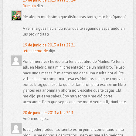
19 de junio de 2013 a las 19:24
Burbuja
dijo...
Me alegro muchisimo que disfrutaras tanto, te lo has "ganao"
A ver si sigues haciendo ruta, que te seguimos esperando en
las provincias ;)
19 de junio de 2013 a las 22:21
letrasdemolde
dijo...
Por primera vez he ido a la feria del libro de Madrid. Yo tenía
allí, en Madrid, una mini presentación de un minilibro. Te Leo
hace unos meses. Y mientras me daba una vuelta por allí te
vi. Le dije a mi compi: mira, esa es Molinos, una que conozco
por su blog,que resulta que le llamaron para escribir un libro
y antes era anónima y ahora no y escribe que te cagas...El
me dijo: pues ya sabes. Soy muy tonta y me dió corte
acercarme. Pero que sepas que me moló verte allí, triunfante.
20 de junio de 2013 a las 2:13
Anónimo dijo...
Joder,joder , joder....lo siento es mi primer comentario en tu
blog...y me pongo a decir tacos...pero es que a lo mejor tú