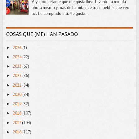
Vaya por delante que me gusta Ikea. Levanto la mirada
ahora mismo y más de la mitad de los muebles que veo
los he comprado allí. Me gusta...
COSAS QUE (ME) HAN PASADO
2026
(1)
►
2024
(22)
►
2023
(67)
►
2022
(86)
►
2021
(84)
►
2020
(84)
►
2019
(82)
►
2018
(107)
►
2017
(104)
►
2016
(117)
►