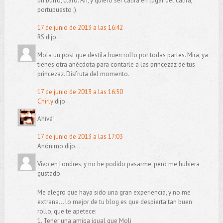
un burro, claro. Ah, y quiero ser califa en lugar del califa,
portupuesto ;).
17 de junio de 2013 a las 16:42
RS dijo...
Mola un post que destila buen rollo por todas partes. Mira, ya
tienes otra anécdota para contarle a las princezaz de tus
princezaz. Disfruta del momento.
17 de junio de 2013 a las 16:50
Chirly
dijo...
Ahivá!
17 de junio de 2013 a las 17:03
Anónimo dijo...
Vivo en Londres, y no he podido pasarme, pero me hubiera
gustado.
Me alegro que haya sido una gran experiencia, y no me
extrana... lo mejor de tu blog es que despierta tan buen
rollo, que te apetece:
1. Tener una amiga igual que Moli