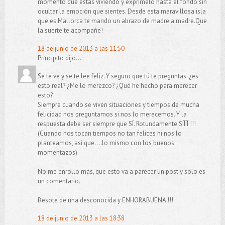
momento que estas viviendo y exprimelo hasta el fondo sin
ocultar la emoción que sientes. Desde esta maravillosa isla
que es Mallorca te mando un abrazo de madre a madre.Que
la suerte te acompañe!
18 de junio de 2013 a las 11:50
Principito dijo...
Se te ve y se te lee feliz. Y seguro que tú te preguntas: ¿es
esto real? ¿Me lo merezco? ¿Qué he hecho para merecer
esto?
Siempre cuando se viven situaciones y tiempos de mucha
felicidad nos preguntamos si nos lo merecemos. Y la
respuesta debe ser siempre que SÍ. Rotundamente SÍÍÍÍ !!!
(Cuando nos tocan tiempos no tan felices ni nos lo
planteamos, así que....lo mismo con los buenos
momentazos).
No me enrollo más, que esto va a parecer un post y solo es
un comentario.
Besote de una desconocida y ENHORABUENA !!!
18 de junio de 2013 a las 18:38