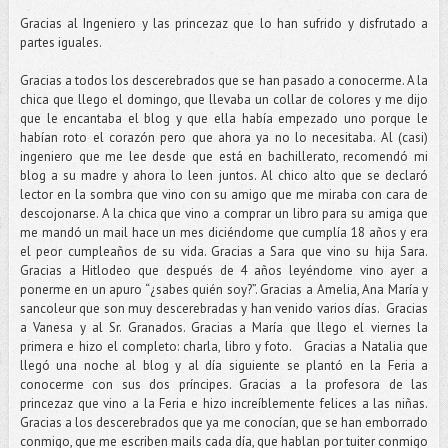
Gracias al Ingeniero y las princezaz que lo han sufrido y disfrutado a
partes iguales.
Gracias a todos los descerebrados que se han pasado a conocerme. A la
chica que llego el domingo, que llevaba un collar de colores y me dijo
que le encantaba el blog y que ella había empezado uno porque le
habían roto el corazón pero que ahora ya no lo necesitaba. Al (casi)
ingeniero que me lee desde que está en bachillerato, recomendó mi
blog a su madre y ahora lo leen juntos. Al chico alto que se declaró
lector en la sombra que vino con su amigo que me miraba con cara de
descojonarse. A la chica que vino a comprar un libro para su amiga que
me mandó un mail hace un mes diciéndome que cumplía 18 años y era
el peor cumpleaños de su vida. Gracias a Sara que vino su hija Sara.
Gracias a Hitlodeo que después de 4 años leyéndome vino ayer a
ponerme en un apuro “¿sabes quién soy?”. Gracias a Amelia, Ana María y
sancoleur que son muy descerebradas y han venido varios días. Gracias
a Vanesa y al Sr. Granados. Gracias a María que llego el viernes la
primera e hizo el completo: charla, libro y foto. Gracias a Natalia que
llegó una noche al blog y al día siguiente se plantó en la Feria a
conocerme con sus dos príncipes. Gracias a la profesora de las
princezaz que vino a la Feria e hizo increíblemente felices a las niñas.
Gracias a los descerebrados que ya me conocían, que se han emborrado
conmigo, que me escriben mails cada día, que hablan por tuiter conmigo