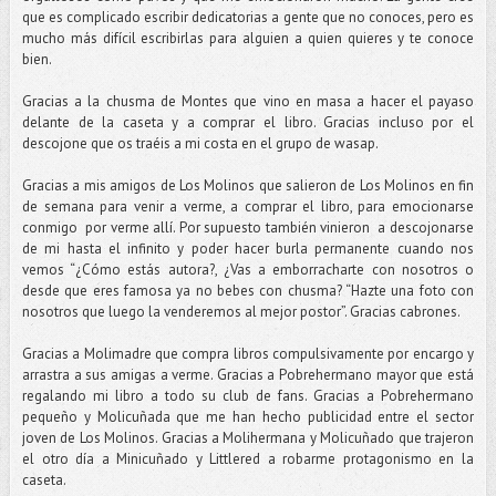
que es complicado escribir dedicatorias a gente que no conoces, pero es
mucho más difícil escribirlas para alguien a quien quieres y te conoce
bien.
Gracias a la chusma de Montes que vino en masa a hacer el payaso
delante de la caseta y a comprar el libro. Gracias incluso por el
descojone que os traéis a mi costa en el grupo de wasap.
Gracias a mis amigos de Los Molinos que salieron de Los Molinos en fin
de semana para venir a verme, a comprar el libro, para emocionarse
conmigo por verme allí. Por supuesto también vinieron a descojonarse
de mi hasta el infinito y poder hacer burla permanente cuando nos
vemos “¿Cómo estás autora?, ¿Vas a emborracharte con nosotros o
desde que eres famosa ya no bebes con chusma? “Hazte una foto con
nosotros que luego la venderemos al mejor postor”. Gracias cabrones.
Gracias a Molimadre que compra libros compulsivamente por encargo y
arrastra a sus amigas a verme. Gracias a Pobrehermano mayor que está
regalando mi libro a todo su club de fans. Gracias a Pobrehermano
pequeño y Molicuñada que me han hecho publicidad entre el sector
joven de Los Molinos. Gracias a Molihermana y Molicuñado que trajeron
el otro día a Minicuñado y Littlered a robarme protagonismo en la
caseta.