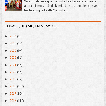
Vaya por delante que me gusta Ikea. Levanto la mirada
ahora mismo y más de la mitad de los muebles que veo
los he comprado allí. Me gusta...
COSAS QUE (ME) HAN PASADO
2026
(1)
►
2024
(22)
►
2023
(67)
►
2022
(86)
►
2021
(84)
►
2020
(84)
►
2019
(82)
►
2018
(107)
►
2017
(104)
►
2016
(117)
►