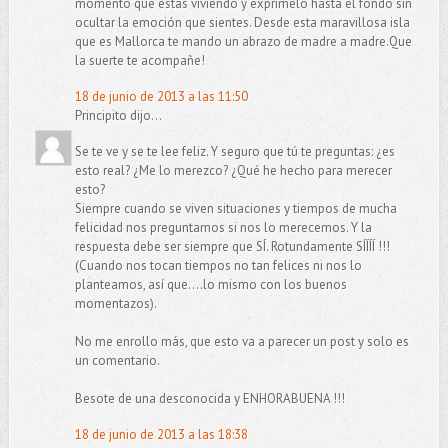
momento que estas viviendo y exprimelo hasta el fondo sin
ocultar la emoción que sientes. Desde esta maravillosa isla
que es Mallorca te mando un abrazo de madre a madre.Que
la suerte te acompañe!
18 de junio de 2013 a las 11:50
Principito dijo...
Se te ve y se te lee feliz. Y seguro que tú te preguntas: ¿es
esto real? ¿Me lo merezco? ¿Qué he hecho para merecer
esto?
Siempre cuando se viven situaciones y tiempos de mucha
felicidad nos preguntamos si nos lo merecemos. Y la
respuesta debe ser siempre que SÍ. Rotundamente SÍÍÍÍ !!!
(Cuando nos tocan tiempos no tan felices ni nos lo
planteamos, así que....lo mismo con los buenos
momentazos).
No me enrollo más, que esto va a parecer un post y solo es
un comentario.
Besote de una desconocida y ENHORABUENA !!!
18 de junio de 2013 a las 18:38