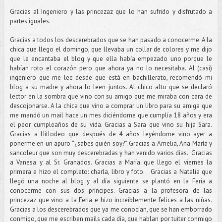
Gracias al Ingeniero y las princezaz que lo han sufrido y disfrutado a
partes iguales.
Gracias a todos los descerebrados que se han pasado a conocerme. A la
chica que llego el domingo, que llevaba un collar de colores y me dijo
que le encantaba el blog y que ella había empezado uno porque le
habían roto el corazón pero que ahora ya no lo necesitaba. Al (casi)
ingeniero que me lee desde que está en bachillerato, recomendó mi
blog a su madre y ahora lo leen juntos. Al chico alto que se declaró
lector en la sombra que vino con su amigo que me miraba con cara de
descojonarse. A la chica que vino a comprar un libro para su amiga que
me mandó un mail hace un mes diciéndome que cumplía 18 años y era
el peor cumpleaños de su vida. Gracias a Sara que vino su hija Sara.
Gracias a Hitlodeo que después de 4 años leyéndome vino ayer a
ponerme en un apuro “¿sabes quién soy?”. Gracias a Amelia, Ana María y
sancoleur que son muy descerebradas y han venido varios días. Gracias
a Vanesa y al Sr. Granados. Gracias a María que llego el viernes la
primera e hizo el completo: charla, libro y foto. Gracias a Natalia que
llegó una noche al blog y al día siguiente se plantó en la Feria a
conocerme con sus dos príncipes. Gracias a la profesora de las
princezaz que vino a la Feria e hizo increíblemente felices a las niñas.
Gracias a los descerebrados que ya me conocían, que se han emborrado
conmigo, que me escriben mails cada día, que hablan por tuiter conmigo