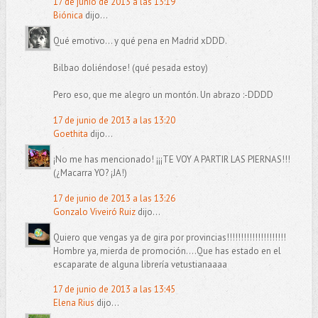
17 de junio de 2013 a las 13:19
Biónica
dijo...
Qué emotivo... y qué pena en Madrid xDDD.
Bilbao doliéndose! (qué pesada estoy)
Pero eso, que me alegro un montón. Un abrazo :-DDDD
17 de junio de 2013 a las 13:20
Goethita
dijo...
¡No me has mencionado! ¡¡¡TE VOY A PARTIR LAS PIERNAS!!!
(¿Macarra YO? ¡JA!)
17 de junio de 2013 a las 13:26
Gonzalo Viveiró Ruiz
dijo...
Quiero que vengas ya de gira por provincias!!!!!!!!!!!!!!!!!!!!!
Hombre ya, mierda de promoción....Que has estado en el
escaparate de alguna librería vetustianaaaa
17 de junio de 2013 a las 13:45
Elena Rius
dijo...