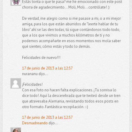
Estás tonta o que te pasa? me he emocionado con este post
chorra de agradecimiento... Moli, Moli... contrólate! :)
De verdad, me alegro como si me pasase a mi, o a mi mejor
amiga, para los que están aburridos de "leerte hablar de tu
libro" ahí se las den todas, tú sigue contándonos todo todo,
que a los que vivimos a muchos kilómetros de ti y no
podemos acompañarte en esos momentos nos mola saber
qué sientes, cómo estás y todo lo demás.
Felicidades de nuevo!!!
17 de junio de 2013 a las 12:57
nurananu dijo...
¡Felicidades!
Con esa foto no hacen falta explicaciones. ¡Tu sonrisa lo
dice todo! Aquí la descerebrada que te twiteó desde un tren
que atravesaba Alemania, revisitando todos esos posts en
otro formato. Fantástica recopilación. :-)
17 de junio de 2013 a las 12:57
Desmadreando
dijo...