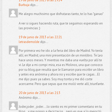
19 de junio de 2013 a las 19:24
Burbuja
dijo...
Me alegro muchisimo que disfrutaras tanto, te lo has "ganao"
A ver si sigues haciendo ruta, que te seguimos esperando en
las provincias ;)
19 de junio de 2013 a las 22:21
letrasdemolde
dijo...
Por primera vez he ido a la feria del libro de Madrid. Yo tenía
allí, en Madrid, una mini presentación de un minilibro. Te Leo
hace unos meses. Y mientras me daba una vuelta por allí te
vi. Le dije a mi compi: mira, esa es Molinos, una que conozco
por su blog,que resulta que le llamaron para escribir un libro
y antes era anónima y ahora no y escribe que te cagas...El
me dijo: pues ya sabes. Soy muy tonta y me dió corte
acercarme. Pero que sepas que me moló verte allí, triunfante.
20 de junio de 2013 a las 2:13
Anónimo dijo...
Joder,joder , joder....lo siento es mi primer comentario en tu
blog...y me pongo a decir tacos...pero es que a lo mejor tú