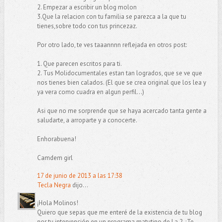
2. Empezar a escribir un blog molon
3.Que la relacion con tu familia se parezca a la que tu
tienes,sobre todo con tus princezaz.
Por otro lado, te ves taaannnn reflejada en otros post:
1. Que parecen escritos para ti.
2. Tus Molidocumentales estan tan logrados, que se ve que
nos tienes bien calados. (El que se crea original que los lea y
ya vera como cuadra en algun perfil...)
Asi que no me sorprende que se haya acercado tanta gente a
saludarte, a arroparte y a conocerte.
Enhorabuena!
Camdem girl
17 de junio de 2013 a las 17:38
Tecla Negra
dijo...
¡Hola Molinos!
Quiero que sepas que me enteré de la existencia de tu blog
por tu intervención en un programa matutino de La 2. ¡Te