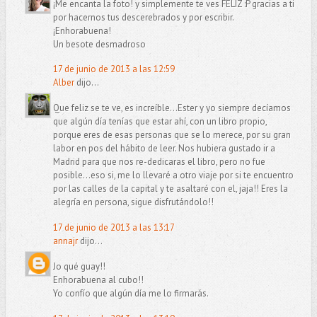
¡Me encanta la foto! y simplemente te ves FELIZ :P gracias a ti
por hacernos tus descerebrados y por escribir.
¡Enhorabuena!
Un besote desmadroso
17 de junio de 2013 a las 12:59
Alber
dijo...
Que feliz se te ve, es increíble...Ester y yo siempre decíamos
que algún día tenías que estar ahí, con un libro propio,
porque eres de esas personas que se lo merece, por su gran
labor en pos del hábito de leer. Nos hubiera gustado ir a
Madrid para que nos re-dedicaras el libro, pero no fue
posible...eso si, me lo llevaré a otro viaje por si te encuentro
por las calles de la capital y te asaltaré con el, jaja!! Eres la
alegría en persona, sigue disfrutándolo!!
17 de junio de 2013 a las 13:17
annajr
dijo...
Jo qué guay!!
Enhorabuena al cubo!!
Yo confío que algún día me lo firmarás.