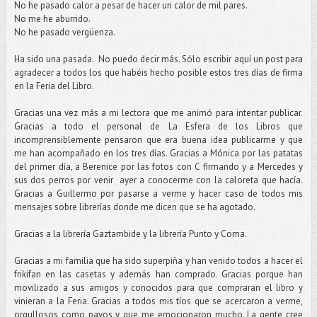
No he pasado calor a pesar de hacer un calor de mil pares.
No me he aburrido.
No he pasado vergüenza.
Ha sido una pasada. No puedo decir más. Sólo escribir aquí un post para
agradecer a todos los que habéis hecho posible estos tres días de firma
en la Feria del Libro.
Gracias una vez más a mi lectora que me animó para intentar publicar.
Gracias a todo el personal de La Esfera de los Libros que
incomprensiblemente pensaron que era buena idea publicarme y que
me han acompañado en los tres días. Gracias a Mónica por las patatas
del primer día, a Berenice por las fotos con C firmando y a Mercedes y
sus dos perros por venir ayer a conocerme con la caloreta que hacía.
Gracias a Guillermo por pasarse a verme y hacer caso de todos mis
mensajes sobre librerías donde me dicen que se ha agotado.
Gracias a la librería Gaztambide y la librería Punto y Coma.
Gracias a mi familia que ha sido superpiña y han venido todos a hacer el
frikifan en las casetas y además han comprado. Gracias porque han
movilizado a sus amigos y conocidos para que compraran el libro y
vinieran a la Feria. Gracias a todos mis tíos que se acercaron a verme,
orgullosos como pavos y que me emocionaron mucho. La gente cree