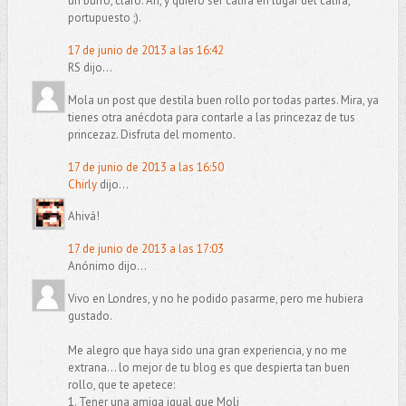
un burro, claro. Ah, y quiero ser califa en lugar del califa,
portupuesto ;).
17 de junio de 2013 a las 16:42
RS dijo...
Mola un post que destila buen rollo por todas partes. Mira, ya
tienes otra anécdota para contarle a las princezaz de tus
princezaz. Disfruta del momento.
17 de junio de 2013 a las 16:50
Chirly
dijo...
Ahivá!
17 de junio de 2013 a las 17:03
Anónimo dijo...
Vivo en Londres, y no he podido pasarme, pero me hubiera
gustado.
Me alegro que haya sido una gran experiencia, y no me
extrana... lo mejor de tu blog es que despierta tan buen
rollo, que te apetece:
1. Tener una amiga igual que Moli