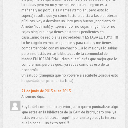
lo sabías pero yo no y me he llevado un alegrón esta
mañana y no porque es viernes (también , pero esto lo
supera) resulta que yo como lectora adicta a las bibliotecas
públicas ,voy a devolver un libro (muy bueno , por cierto de
Amelie Nothmob) y ...pensando : no cojas ningún libro , no
cojas ningún que ya tienes bastantes pendientes en
casa...miro de reojo a las novedades. Y ESTABA EL TUYO!!!!!
Lo he cogido en microsegundos y para casa..y me tienes
compartiéndolo con mi muchacho....a lo mejor ya lo sabias
pero sino estás en las bibliotecas de la comunidad de
Madrid.ENHORABUENA!! claro que tú dirás que mejor que lo
compremos, pero es que...ya sabes como es eso de la
economía.
Un saludo (tranquila que no volveré a escribirte ,porque esto
ha quedado un poco de tia loca)
21 de junio de 2013 a las 20:13
Anónimo dijo...
Soy la del comentario anterior , solo quiero puntualizar algo
:que estás en la biblioteca de la CAM de Retiro, pero oye ,ya
estás en una biblioteca ..yuju!!!! por cierto yo soy la tercera
que lo coge....un éxito total!!