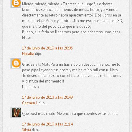
Mierda, mierda, mierda. ¿Tu crees que llego?, ¿ ochenta
kilómetros se hacen en menos de media hora?, ¿si vamos
directamente al retiro habrá aparcamiento?. Dos libros en la
mochila, el de firmar y el otro...No me escribas este post, XD,
que me tiro del poco pelo que me quedó¡
Bueno, a la feria no llegamos pero nos echamos unas risas.
Elese
17 de junio de 2013 a las 20:05
Natalia
dijo...
Gracias a ti, Moli. Para mí has sido un descubrimiento, me lo
paso pipa leyendo tus posts y me he reído mil con tu libro.
Te deseo mucho éxito con el libro, que vendas mil millones
y ¡disfruta del momento!!
Un abrazo
17 de junio de 2013 a las 20:49
Carmen J.
dijo...
Qué post más chulo. Me encanta que cuentes estas cosas.
17 de junio de 2013 a las 21:14
Silvia
dijo...