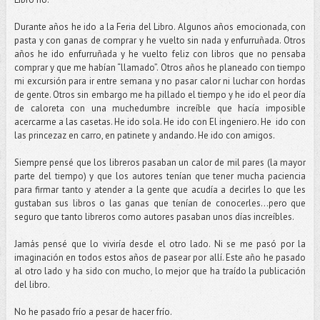
Durante años he ido a la Feria del Libro. Algunos años emocionada, con
pasta y con ganas de comprar y he vuelto sin nada y enfurruñada. Otros
años he ido enfurruñada y he vuelto feliz con libros que no pensaba
comprar y que me habían “llamado”. Otros años he planeado con tiempo
mi excursión para ir entre semana y no pasar calor ni luchar con hordas
de gente. Otros sin embargo me ha pillado el tiempo y he ido el peor día
de caloreta con una muchedumbre increíble que hacía imposible
acercarme a las casetas. He ido sola. He ido con El ingeniero. He ido con
las princezaz en carro, en patinete y andando. He ido con amigos.
Siempre pensé que los libreros pasaban un calor de mil pares (la mayor
parte del tiempo) y que los autores tenían que tener mucha paciencia
para firmar tanto y atender a la gente que acudía a decirles lo que les
gustaban sus libros o las ganas que tenían de conocerles…pero que
seguro que tanto libreros como autores pasaban unos días increíbles.
Jamás pensé que lo viviría desde el otro lado. Ni se me pasó por la
imaginación en todos estos años de pasear por allí. Este año he pasado
al otro lado y ha sido con mucho, lo mejor que ha traído la publicación
del libro.
No he pasado frío a pesar de hacer frío.