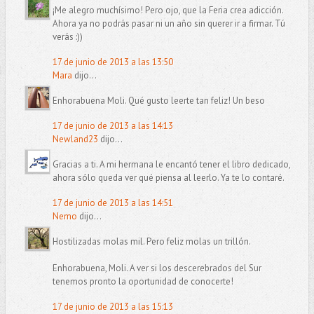
¡Me alegro muchísimo! Pero ojo, que la Feria crea adicción.
Ahora ya no podrás pasar ni un año sin querer ir a firmar. Tú
verás :))
17 de junio de 2013 a las 13:50
Mara
dijo...
Enhorabuena Moli. Qué gusto leerte tan feliz! Un beso
17 de junio de 2013 a las 14:13
Newland23
dijo...
Gracias a ti. A mi hermana le encantó tener el libro dedicado,
ahora sólo queda ver qué piensa al leerlo. Ya te lo contaré.
17 de junio de 2013 a las 14:51
Nemo
dijo...
Hostilizadas molas mil. Pero feliz molas un trillón.
Enhorabuena, Moli. A ver si los descerebrados del Sur
tenemos pronto la oportunidad de conocerte!
17 de junio de 2013 a las 15:13