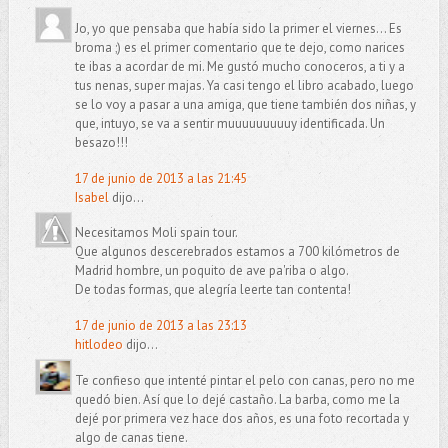
Jo, yo que pensaba que había sido la primer el viernes... Es
broma ;) es el primer comentario que te dejo, como narices
te ibas a acordar de mi. Me gustó mucho conoceros, a ti y a
tus nenas, super majas. Ya casi tengo el libro acabado, luego
se lo voy a pasar a una amiga, que tiene también dos niñas, y
que, intuyo, se va a sentir muuuuuuuuuy identificada. Un
besazo!!!
17 de junio de 2013 a las 21:45
Isabel
dijo...
Necesitamos Moli spain tour.
Que algunos descerebrados estamos a 700 kilómetros de
Madrid hombre, un poquito de ave pa'riba o algo.
De todas formas, que alegría leerte tan contenta!
17 de junio de 2013 a las 23:13
hitlodeo
dijo...
Te confieso que intenté pintar el pelo con canas, pero no me
quedó bien. Así que lo dejé castaño. La barba, como me la
dejé por primera vez hace dos años, es una foto recortada y
algo de canas tiene.