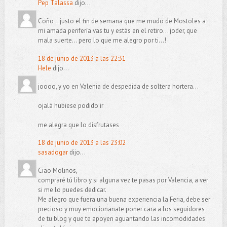
Pep Talassa
dijo...
Coño .. justo el fin de semana que me mudo de Mostoles a
mi amada perifería vas tu y estás en el retiro... joder, que
mala suerte... pero lo que me alegro por ti...!
18 de junio de 2013 a las 22:31
Hele
dijo...
joooo, y yo en Valenia de despedida de soltera hortera...
ojalá hubiese podido ir
me alegra que lo disfrutases
18 de junio de 2013 a las 23:02
sasadogar
dijo...
Ciao Molinos,
compraré tú libro y si alguna vez te pasas por Valencia, a ver
si me lo puedes dedicar.
Me alegro que fuera una buena experiencia la Feria, debe ser
precioso y muy emocionanate poner cara a los seguidores
de tu blog y que te apoyen aguantando las incomodidades