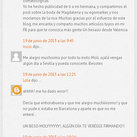
climatológicas.
Yo he hecho publicidad de ti a mi hermana, y compartimos el
post sobre la boda de Magdalena y su egomarker, y nos
moríamos de la risa. Muchas gracias por el esfuerzo de este
blog, me encanta y comparto muchos artículos tuyos en mi
FB para que te conozca más gente.Un besazo desde Valencia
19 de junio de 2013 a las 9:45
rocio
dijo...
Me alegro muchisimo por todo tu éxito Moli, ojalá vengas
algún día a Sevilla y pueda conocerte. Besotes
19 de junio de 2013 a las 12:25
Lola
dijo...
ahhhh! me ha dado error!!
Decía que enhorabuena y que me alegro muchíiiiisimo! y que
no pude ir, estaba en Barcelona y aparte es que no me
enteré..
UN BESO MOLYYYYYY!, ALGÚN DÍA TE VERÉEEE FIRMANDO!!