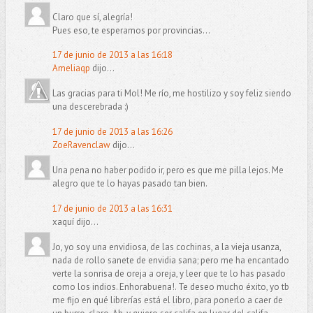
Claro que sí, alegría!
Pues eso, te esperamos por provincias...
17 de junio de 2013 a las 16:18
Ameliaqp
dijo...
Las gracias para ti Mol! Me río, me hostilizo y soy feliz siendo
una descerebrada :)
17 de junio de 2013 a las 16:26
ZoeRavenclaw
dijo...
Una pena no haber podido ir, pero es que me pilla lejos. Me
alegro que te lo hayas pasado tan bien.
17 de junio de 2013 a las 16:31
xaquí dijo...
Jo, yo soy una envidiosa, de las cochinas, a la vieja usanza,
nada de rollo sanete de envidia sana; pero me ha encantado
verte la sonrisa de oreja a oreja, y leer que te lo has pasado
como los indios. Enhorabuena!. Te deseo mucho éxito, yo tb
me fijo en qué librerías está el libro, para ponerlo a caer de