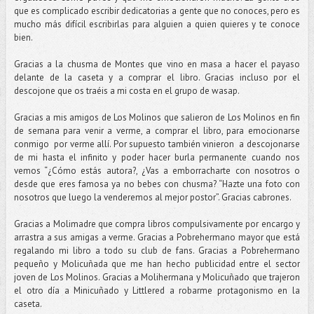
que es complicado escribir dedicatorias a gente que no conoces, pero es
mucho más difícil escribirlas para alguien a quien quieres y te conoce
bien.
Gracias a la chusma de Montes que vino en masa a hacer el payaso
delante de la caseta y a comprar el libro. Gracias incluso por el
descojone que os traéis a mi costa en el grupo de wasap.
Gracias a mis amigos de Los Molinos que salieron de Los Molinos en fin
de semana para venir a verme, a comprar el libro, para emocionarse
conmigo por verme allí. Por supuesto también vinieron a descojonarse
de mi hasta el infinito y poder hacer burla permanente cuando nos
vemos “¿Cómo estás autora?, ¿Vas a emborracharte con nosotros o
desde que eres famosa ya no bebes con chusma? “Hazte una foto con
nosotros que luego la venderemos al mejor postor”. Gracias cabrones.
Gracias a Molimadre que compra libros compulsivamente por encargo y
arrastra a sus amigas a verme. Gracias a Pobrehermano mayor que está
regalando mi libro a todo su club de fans. Gracias a Pobrehermano
pequeño y Molicuñada que me han hecho publicidad entre el sector
joven de Los Molinos. Gracias a Molihermana y Molicuñado que trajeron
el otro día a Minicuñado y Littlered a robarme protagonismo en la
caseta.