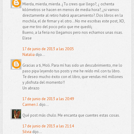
Mierda, mierda, mierda. ¿Tu crees que llego?, ¿ ochenta
kilómetros se hacen en menos de media hora?, ¿si vamos
directamente al retiro habrá aparcamiento?. Dos libros en la
mochila, el de firmar y el otro...No me escribas este post, XD,
que me tiro del poco pelo que me quedó¡
Bueno, a la feria no llegamos pero nos echamos unas risas.
Elese
17 de junio de 2013 a las 20:05
Natalia
dijo...
Gracias a ti, Moli. Para mí has sido un descubrimiento, me lo
paso pipa leyendo tus posts y me he reído mil con tu libro.
Te deseo mucho éxito con el libro, que vendas mil millones
y ¡disfruta del momento!!
Un abrazo
17 de junio de 2013 a las 20:49
Carmen J.
dijo...
Qué post más chulo. Me encanta que cuentes estas cosas.
17 de junio de 2013 a las 21:14
Silvia
dijo...