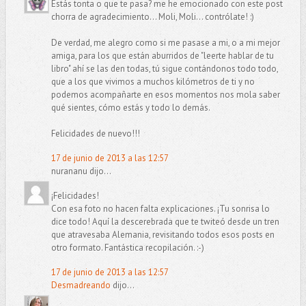
Estás tonta o que te pasa? me he emocionado con este post
chorra de agradecimiento... Moli, Moli... contrólate! :)
De verdad, me alegro como si me pasase a mi, o a mi mejor
amiga, para los que están aburridos de "leerte hablar de tu
libro" ahí se las den todas, tú sigue contándonos todo todo,
que a los que vivimos a muchos kilómetros de ti y no
podemos acompañarte en esos momentos nos mola saber
qué sientes, cómo estás y todo lo demás.
Felicidades de nuevo!!!
17 de junio de 2013 a las 12:57
nurananu dijo...
¡Felicidades!
Con esa foto no hacen falta explicaciones. ¡Tu sonrisa lo
dice todo! Aquí la descerebrada que te twiteó desde un tren
que atravesaba Alemania, revisitando todos esos posts en
otro formato. Fantástica recopilación. :-)
17 de junio de 2013 a las 12:57
Desmadreando
dijo...