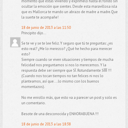
momento que estas viviendo y exprimelo hasta el fondo sin
ocultar la emoción que sientes. Desde esta maravillosa isla
que es Mallorca te mando un abrazo de madre a madre.Que
la suerte te acompañe!
18 de junio de 2013 a las 11:50
Principito dijo...
Se te ve y se te lee feliz. Y seguro que tú te preguntas: ¿es
esto real? ¿Me lo merezco? ¿Qué he hecho para merecer
esto?
Siempre cuando se viven situaciones y tiempos de mucha
felicidad nos preguntamos si nos lo merecemos. Y la
respuesta debe ser siempre que SÍ. Rotundamente SÍÍÍÍ !!!
(Cuando nos tocan tiempos no tan felices ni nos lo
planteamos, así que....lo mismo con los buenos
momentazos).
No me enrollo más, que esto va a parecer un post y solo es
un comentario.
Besote de una desconocida y ENHORABUENA !!!
18 de junio de 2013 a las 18:38