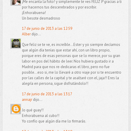
¡Me encanta la foto! y simplemente te ves FELIZ :P gracias a ti
por hacernos tus descerebrados y por escribir.
¡Enhorabuena!
Un besote desmadroso
17 de junio de 2013 a las 12:59
Alber
dijo...
Que feliz se te ve, es increíble...Ester y yo siempre decíamos
que algún día tenías que estar ahí, con un libro propio,
porque eres de esas personas que se lo merece, por su gran
labor en pos del hábito de leer. Nos hubiera gustado ir a
Madrid para que nos re-dedicaras el libro, pero no fue
posible...eso si, me lo llevaré a otro viaje por si te encuentro
por las calles de la capital y te asaltaré con el, jaja!! Eres la
alegría en persona, sigue disfrutándolo!!
17 de junio de 2013 a las 13:17
annajr
dijo...
Jo qué guay!!
Enhorabuena al cubo!!
Yo confío que algún día me lo firmarás.