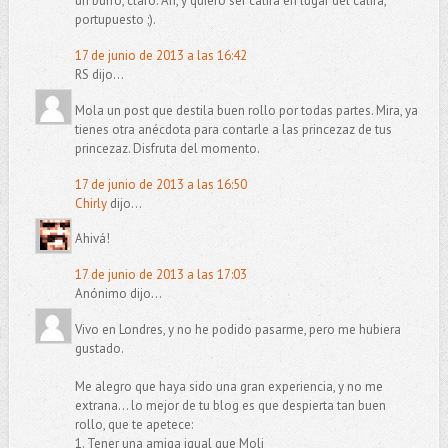
un burro, claro. Ah, y quiero ser califa en lugar del califa,
portupuesto ;).
17 de junio de 2013 a las 16:42
RS dijo...
Mola un post que destila buen rollo por todas partes. Mira, ya
tienes otra anécdota para contarle a las princezaz de tus
princezaz. Disfruta del momento.
17 de junio de 2013 a las 16:50
Chirly
dijo...
Ahivá!
17 de junio de 2013 a las 17:03
Anónimo dijo...
Vivo en Londres, y no he podido pasarme, pero me hubiera
gustado.
Me alegro que haya sido una gran experiencia, y no me
extrana... lo mejor de tu blog es que despierta tan buen
rollo, que te apetece:
1. Tener una amiga igual que Moli