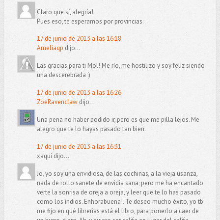
Claro que sí, alegría!
Pues eso, te esperamos por provincias...
17 de junio de 2013 a las 16:18
Ameliaqp
dijo...
Las gracias para ti Mol! Me río, me hostilizo y soy feliz siendo
una descerebrada :)
17 de junio de 2013 a las 16:26
ZoeRavenclaw
dijo...
Una pena no haber podido ir, pero es que me pilla lejos. Me
alegro que te lo hayas pasado tan bien.
17 de junio de 2013 a las 16:31
xaquí dijo...
Jo, yo soy una envidiosa, de las cochinas, a la vieja usanza,
nada de rollo sanete de envidia sana; pero me ha encantado
verte la sonrisa de oreja a oreja, y leer que te lo has pasado
como los indios. Enhorabuena!. Te deseo mucho éxito, yo tb
me fijo en qué librerías está el libro, para ponerlo a caer de