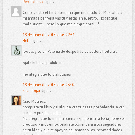
Pep Talassa
dijo...
Coño .. justo el fin de semana que me mudo de Mostoles a
mi amada perifería vas tu y estás en el retiro... joder, que
mala suerte... pero lo que me alegro por ti...!
18 de junio de 2013 a las 22:31
Hele
dijo...
joooo, y yo en Valenia de despedida de soltera hortera...
ojalá hubiese podido ir
me alegra que lo disfrutases
18 de junio de 2013 a las 23:02
sasadogar
dijo...
Ciao Molinos,
compraré tú libro y si alguna vez te pasas por Valencia, a ver
si me lo puedes dedicar.
Me alegro que fuera una buena experiencia la Feria, debe ser
precioso y muy emocionanate poner cara a los seguidores
de tu blog y que te apoyen aguantando las incomodidades