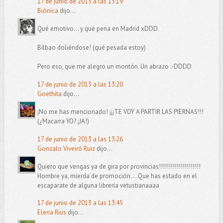
17 de junio de 2013 a las 13:19
Biónica
dijo...
Qué emotivo... y qué pena en Madrid xDDD.
Bilbao doliéndose! (qué pesada estoy)
Pero eso, que me alegro un montón. Un abrazo :-DDDD
17 de junio de 2013 a las 13:20
Goethita
dijo...
¡No me has mencionado! ¡¡¡TE VOY A PARTIR LAS PIERNAS!!!
(¿Macarra YO? ¡JA!)
17 de junio de 2013 a las 13:26
Gonzalo Viveiró Ruiz
dijo...
Quiero que vengas ya de gira por provincias!!!!!!!!!!!!!!!!!!!!!
Hombre ya, mierda de promoción....Que has estado en el
escaparate de alguna librería vetustianaaaa
17 de junio de 2013 a las 13:45
Elena Rius
dijo...