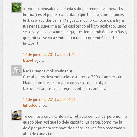
Jo, yo que pensaba que había sido la primer el viernes... Es
broma ;) es el primer comentario que te dejo, como narices
te ibas a acordar de mi. Me gustó mucho conoceros, a ti y a
tus nenas, super majas. Ya casi tengo el libro acabado, luego
se lo voy a pasar a una amiga, que tiene también dos niñas, y
que, intuyo, se va a sentir muuuuuuuuuy identificada. Un
besazo!!!
17 de junio de 2013 a las 21:45
Isabel
dijo...
Necesitamos Moli spain tour.
Que algunos descerebrados estamos a 700 kilómetros de
Madrid hombre, un poquito de ave pa'riba o algo.
De todas formas, que alegría leerte tan contenta!
17 de junio de 2013 a las 23:13
hitlodeo
dijo...
Te confieso que intenté pintar el pelo con canas, pero no me
quedó bien. Así que lo dejé castaño. La barba, como me la
dejé por primera vez hace dos años, es una foto recortada y
algo de canas tiene.