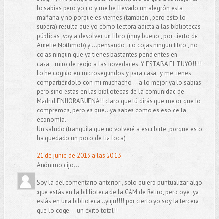
lo sabías pero yo no y me he llevado un alegrón esta
mañana y no porque es viernes (también , pero esto lo
supera) resulta que yo como lectora adicta a las bibliotecas
públicas ,voy a devolver un libro (muy bueno , por cierto de
Amelie Nothmob) y ...pensando : no cojas ningún libro , no
cojas ningún que ya tienes bastantes pendientes en
casa...miro de reojo a las novedades. Y ESTABA EL TUYO!!!!!
Lo he cogido en microsegundos y para casa..y me tienes
compartiéndolo con mi muchacho....a lo mejor ya lo sabias
pero sino estás en las bibliotecas de la comunidad de
Madrid.ENHORABUENA!! claro que tú dirás que mejor que lo
compremos, pero es que...ya sabes como es eso de la
economía.
Un saludo (tranquila que no volveré a escribirte ,porque esto
ha quedado un poco de tia loca)
21 de junio de 2013 a las 20:13
Anónimo dijo...
Soy la del comentario anterior , solo quiero puntualizar algo
:que estás en la biblioteca de la CAM de Retiro, pero oye ,ya
estás en una biblioteca ..yuju!!!! por cierto yo soy la tercera
que lo coge....un éxito total!!