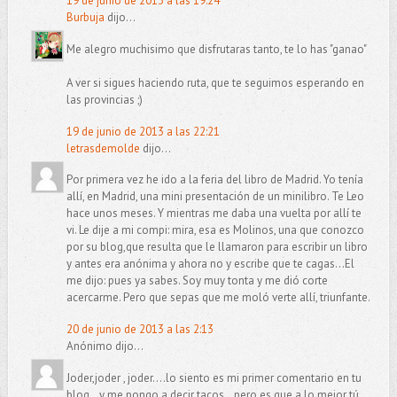
19 de junio de 2013 a las 19:24
Burbuja
dijo...
Me alegro muchisimo que disfrutaras tanto, te lo has "ganao"
A ver si sigues haciendo ruta, que te seguimos esperando en
las provincias ;)
19 de junio de 2013 a las 22:21
letrasdemolde
dijo...
Por primera vez he ido a la feria del libro de Madrid. Yo tenía
allí, en Madrid, una mini presentación de un minilibro. Te Leo
hace unos meses. Y mientras me daba una vuelta por allí te
vi. Le dije a mi compi: mira, esa es Molinos, una que conozco
por su blog,que resulta que le llamaron para escribir un libro
y antes era anónima y ahora no y escribe que te cagas...El
me dijo: pues ya sabes. Soy muy tonta y me dió corte
acercarme. Pero que sepas que me moló verte allí, triunfante.
20 de junio de 2013 a las 2:13
Anónimo dijo...
Joder,joder , joder....lo siento es mi primer comentario en tu
blog...y me pongo a decir tacos...pero es que a lo mejor tú