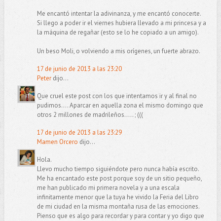
Me encantó intentar la adivinanza, y me encantó conocerte.
Si llego a poder ir el viernes hubiera llevado a mi princesa y a
la máquina de regañar (esto se lo he copiado a un amigo).
Un beso Moli, o volviendo a mis orígenes, un fuerte abrazo.
17 de junio de 2013 a las 23:20
Peter
dijo...
Que cruel este post con los que intentamos ir y al final no
pudimos.... Aparcar en aquella zona el mismo domingo que
otros 2 millones de madrileños..... ; (((
17 de junio de 2013 a las 23:29
Mamen Orcero
dijo...
Hola.
Llevo mucho tiempo siguiéndote pero nunca había escrito.
Me ha encantado este post porque soy de un sitio pequeño,
me han publicado mi primera novela y a una escala
infinitamente menor que la tuya he vivido la Feria del Libro
de mi ciudad en la misma montaña rusa de las emociones.
Pienso que es algo para recordar y para contar y yo digo que