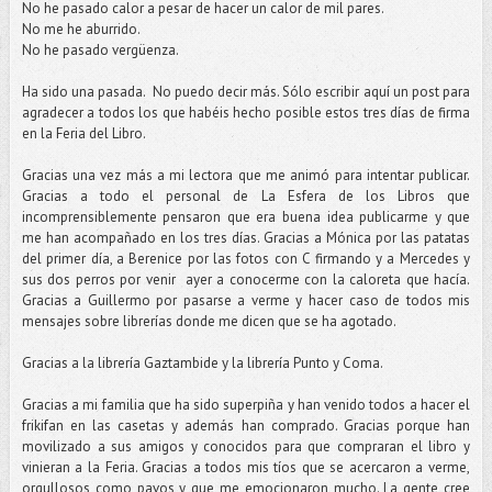
No he pasado calor a pesar de hacer un calor de mil pares.
No me he aburrido.
No he pasado vergüenza.
Ha sido una pasada. No puedo decir más. Sólo escribir aquí un post para
agradecer a todos los que habéis hecho posible estos tres días de firma
en la Feria del Libro.
Gracias una vez más a mi lectora que me animó para intentar publicar.
Gracias a todo el personal de La Esfera de los Libros que
incomprensiblemente pensaron que era buena idea publicarme y que
me han acompañado en los tres días. Gracias a Mónica por las patatas
del primer día, a Berenice por las fotos con C firmando y a Mercedes y
sus dos perros por venir ayer a conocerme con la caloreta que hacía.
Gracias a Guillermo por pasarse a verme y hacer caso de todos mis
mensajes sobre librerías donde me dicen que se ha agotado.
Gracias a la librería Gaztambide y la librería Punto y Coma.
Gracias a mi familia que ha sido superpiña y han venido todos a hacer el
frikifan en las casetas y además han comprado. Gracias porque han
movilizado a sus amigos y conocidos para que compraran el libro y
vinieran a la Feria. Gracias a todos mis tíos que se acercaron a verme,
orgullosos como pavos y que me emocionaron mucho. La gente cree