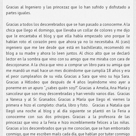
Gracias al Ingeniero y las princezaz que lo han sufrido y disfrutado a
partes iguales.
Gracias a todos los descerebrados que se han pasado a conocerme. A la
chica que llego el domingo, que llevaba un collar de colores y me dijo
que le encantaba el blog y que ella había empezado uno porque le
habían roto el corazón pero que ahora ya no lo necesitaba. Al (casi)
ingeniero que me lee desde que está en bachillerato, recomendó mi
blog a su madre y ahora lo leen juntos. Al chico alto que se declaró
lector en la sombra que vino con su amigo que me miraba con cara de
descojonarse. A la chica que vino a comprar un libro para su amiga que
me mandó un mail hace un mes diciéndome que cumplía 18 años y era
el peor cumpleaños de su vida. Gracias a Sara que vino su hija Sara.
Gracias a Hitlodeo que después de 4 años leyéndome vino ayer a
ponerme en un apuro “¿sabes quién soy?”. Gracias a Amelia, Ana María y
sancoleur que son muy descerebradas y han venido varios días. Gracias
a Vanesa y al Sr. Granados. Gracias a María que llego el viernes la
primera e hizo el completo: charla, libro y foto. Gracias a Natalia que
llegó una noche al blog y al día siguiente se plantó en la Feria a
conocerme con sus dos príncipes. Gracias a la profesora de las
princezaz que vino a la Feria e hizo increíblemente felices a las niñas.
Gracias a los descerebrados que ya me conocían, que se han emborrado
conmigo, que me escriben mails cada día, que hablan por tuiter conmigo