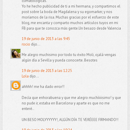
climatológicas.
Yo he hecho publicidad de ti a mi hermana, y compartimos el
post sobre la boda de Magdalena y su egomarker, y nos
moríamos de la risa. Muchas gracias por el esfuerzo de este
blog, me encanta y comparto muchos artículos tuyos en mi
FB para que te conozca más gente.Un besazo desde Valencia
19 de junio de 2013 a las 9:45
rocio
dijo...
Me alegro muchisimo por todo tu éxito Moli, ojalá vengas
algún día a Sevilla y pueda conocerte. Besotes
19 de junio de 2013 a las 12:25
Lola
dijo...
ahhhh! me ha dado error!!
Decía que enhorabuena y que me alegro muchíiiiisimo! y que
no pude ir, estaba en Barcelona y aparte es que no me
enteré..
UN BESO MOLYYYYYY!, ALGÚN DÍA TE VERÉEEE FIRMANDO!!