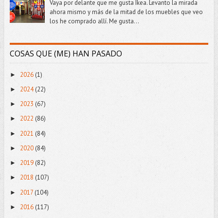
Vaya por delante que me gusta Ikea. Levanto la mirada
ahora mismo y más de la mitad de los muebles que veo
los he comprado allí. Me gusta...
COSAS QUE (ME) HAN PASADO
2026
(1)
►
2024
(22)
►
2023
(67)
►
2022
(86)
►
2021
(84)
►
2020
(84)
►
2019
(82)
►
2018
(107)
►
2017
(104)
►
2016
(117)
►