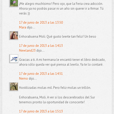
¡Me alegro muchísimo! Pero ojo, que la Feria crea adicción.
Ahora ya no podrás pasar ni un año sin querer ir a firmar. Tú
verás :))
17 de junio de 2013 a las 13:50
Mara
dijo...
Enhorabuena Moli. Qué gusto leerte tan feliz! Un beso
17 de junio de 2013 a las 14:13
Newland23
dijo...
Gracias a ti. A mi hermana le encantó tener el libro dedicado,
ahora sólo queda ver qué piensa al leerlo. Ya te lo contaré.
17 de junio de 2013 a las 14:51
Nemo
dijo...
Hostilizadas molas mil. Pero feliz molas un trillón.
Enhorabuena, Moli. A ver si los descerebrados del Sur
tenemos pronto la oportunidad de conocerte!
17 de junio de 2013 a las 15:13