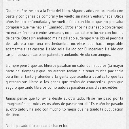
Durante años he ido a la Feria del Libro. Algunos años emocionada, con
pasta y con ganas de comprar y he vuelto sin nada y enfurruñada. Otros
años he ido enfurruñada y he vuelto feliz con libros que no pensaba
comprar y que me habían “llamado”. Otros años he planeado con tiempo
mi excursión para ir entre semana y no pasar calor ni luchar con hordas
de gente. Otros sin embargo me ha pillado el tiempo y he ido el peor día
de caloreta con una muchedumbre increíble que hacía imposible
acercarme a las casetas. He ido sola. He ido con El ingeniero. He ido con
las princezaz en carro, en patinete y andando. He ido con amigos.
Siempre pensé que los libreros pasaban un calor de mil pares (la mayor
parte del tiempo) y que los autores tenían que tener mucha paciencia
para firmar tanto y atender a la gente que acudía a decirles lo que les
gustaban sus libros o las ganas que tenían de conocerles…pero que
seguro que tanto libreros como autores pasaban unos días increíbles.
Jamás pensé que lo viviría desde el otro lado. Ni se me pasó por la
imaginación en todos estos años de pasear por allí. Este año he pasado
al otro lado y ha sido con mucho, lo mejor que ha traído la publicación
del libro.
No he pasado frío a pesar de hacer frío.