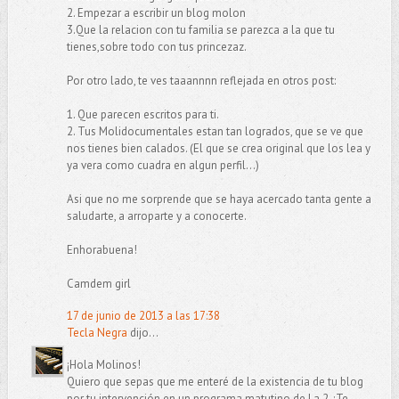
2. Empezar a escribir un blog molon
3.Que la relacion con tu familia se parezca a la que tu
tienes,sobre todo con tus princezaz.
Por otro lado, te ves taaannnn reflejada en otros post:
1. Que parecen escritos para ti.
2. Tus Molidocumentales estan tan logrados, que se ve que
nos tienes bien calados. (El que se crea original que los lea y
ya vera como cuadra en algun perfil...)
Asi que no me sorprende que se haya acercado tanta gente a
saludarte, a arroparte y a conocerte.
Enhorabuena!
Camdem girl
17 de junio de 2013 a las 17:38
Tecla Negra
dijo...
¡Hola Molinos!
Quiero que sepas que me enteré de la existencia de tu blog
por tu intervención en un programa matutino de La 2. ¡Te