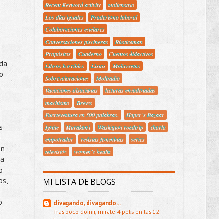
Recent Keyword activity
moliensayo
Los días iguales
Praderismo laboral
Colaboraciones estelares
Conversaciones piscineras
Rústicoman
Propósitos
Cuaderno
Cuentos didactivos
nda
Libros horribles
Listas
Molirecetas
do
Sobrevaloraciones
Moliradio
Vacaciones alsacianas
lecturas encadenadas
machismo
Breves
Fuerteventura en 500 palabras.
Haper´s Bazaar
s
Ignite
Murakami
Washigton roadtrip
charla
e
empotrador
revistas femeninas
series
en
televisión
women´s health
 a
o
os,
MI LISTA DE BLOGS
o
divagando, divagando...
Tras poco domir, mírate 4 pelis en las 12