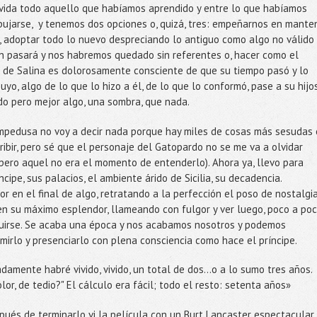
vida todo aquello que habíamos aprendido y entre lo que habíamos
ibujarse, y tenemos dos opciones o, quizá, tres: empeñarnos en mante
, adoptar todo lo nuevo despreciando lo antiguo como algo no válido
n pasará y nos habremos quedado sin referentes o, hacer como el
e de Salina es dolorosamente consciente de que su tiempo pasó y lo
yo, algo de lo que lo hizo a él, de lo que lo conformó, pase a su hijos
do pero mejor algo, una sombra, que nada.
Lampedusa no voy a decir nada porque hay miles de cosas más sesudas 
ibir, pero sé que el personaje del Gatopardo no se me va a olvidar
 pero aquel no era el momento de entenderlo). Ahora ya, llevo para
ipe, sus palacios, el ambiente árido de Sicilia, su decadencia.
r en el final de algo, retratando a la perfección el poso de nostalgi
n su máximo esplendor, llameando con fulgor y ver luego, poco a poc
uirse. Se acaba una época y nos acabamos nosotros y podemos
sumirlo y presenciarlo con plena consciencia como hace el príncipe.
amente habré vivido, vivido, un total de dos...o a lo sumo tres años.
or, de tedio?" El cálculo era fácil; todo el resto: setenta años»
pués de terminarlo vi la película con un Burt Lancaster espectacular 