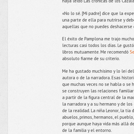
haya leído Las crónicas de los Cazal
«No lo sé. [Mi padre] dice que la expe
una parte de ella para nutrirse y deb
aquellas que no puedes deshacerse de
El éxito de Pamplona me trajo mucho
lecturas casi todos los días. Le gu
libros mutuamente. Me recomendó
S
absoluto fiarme de su criterio.
Me ha gustado muchísimo y lo leí del 
autora o de la narradora. Esas histor
que muchas veces no se habla o se ha
se construyen las relaciones familiare
a partir de la figura central de la ma
la narradora y a su hermano y de los
de la realidad. La niña Leonor, la tí
abuelos, primos, hermanos, el pueblo,
porque aunque haya vida más allá de
de la familia y el entorno.