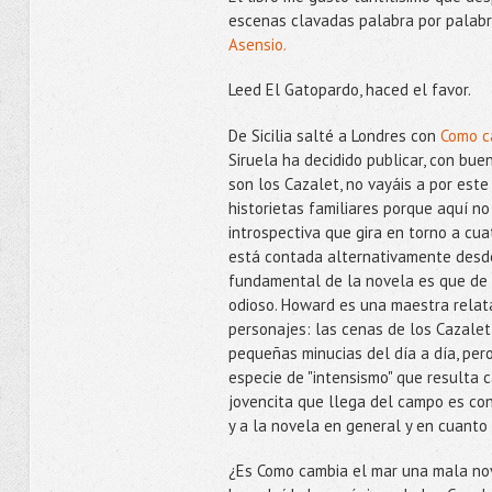
escenas clavadas palabra por palabr
Asensio.
Leed El Gatopardo, haced el favor.
De Sicilia salté a Londres con
Como c
Siruela ha decidido publicar, con buen
son los Cazalet, no vayáis a por est
historietas familiares porque aquí 
introspectiva que gira en torno a cu
está contada alternativamente desde
fundamental de la novela es que de l
odioso. Howard es una maestra relat
personajes: las cenas de los Cazalet, 
pequeñas minucias del día a día, per
especie de "intensismo" que resulta ca
jovencita que llega del campo es con
y a la novela en general y en cuanto
¿Es Como cambia el mar una mala nov