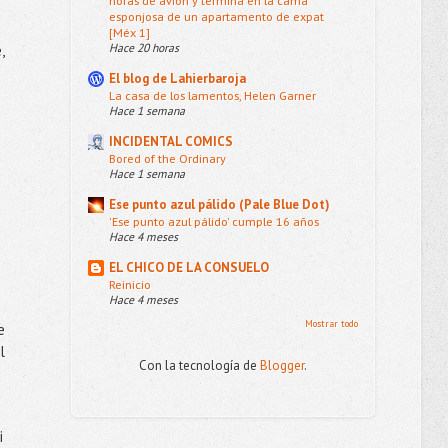
horas de avión y termina en la cama
esponjosa de un apartamento de expat
[Méx 1]
Hace 20 horas
,
El blog de Lahierbaroja
La casa de los lamentos, Helen Garner
Hace 1 semana
INCIDENTAL COMICS
Bored of the Ordinary
Hace 1 semana
Ese punto azul pálido (Pale Blue Dot)
'Ese punto azul pálido' cumple 16 años
Hace 4 meses
EL CHICO DE LA CONSUELO
Reinicio
Hace 4 meses
Mostrar todo
e
l
Con la tecnología de
Blogger
.
i