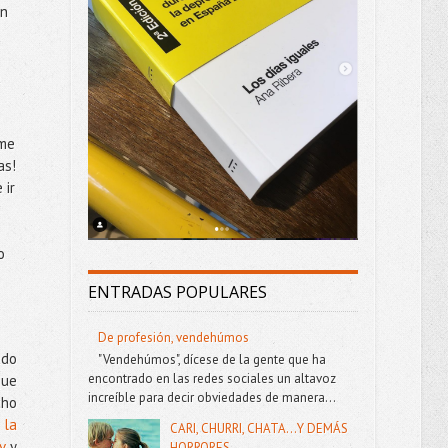
on
a
 me
as!
 ir
o
ENTRADAS POPULARES
De profesión, vendehúmos
ado
"Vendehúmos", dícese de la gente que ha
encontrado en las redes sociales un altavoz
que
increíble para decir obviedades de manera...
cho
 la
CARI, CHURRI, CHATA...Y DEMÁS
v
y
HORRORES