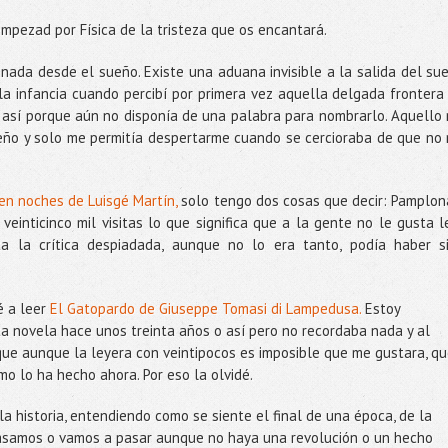
mpezad por Física de la tristeza que os encantará.
nada desde el sueño. Existe una aduana invisible a la salida del su
la infancia cuando percibí por primera vez aquella delgada frontera
 así porque aún no disponía de una palabra para nombrarlo. Aquello
eño y solo me permitía despertarme cuando se cercioraba de que no
en noches de Luisgé Martín,
solo tengo dos cosas que decir: Pamplon
einticinco mil visitas lo que significa que a la gente no le gusta l
ta la crítica despiadada, aunque no lo era tanto, podía haber s
é a leer
El Gatopardo de Giuseppe Tomasi di Lampedusa.
Estoy
a novela hace unos treinta años o así pero no recordaba nada y al
que aunque la leyera con veintipocos es imposible que me gustara, q
o lo ha hecho ahora. Por eso la olvidé.
a historia, entendiendo como se siente el final de una época, de la
pasamos o vamos a pasar aunque no haya una revolución o un hecho