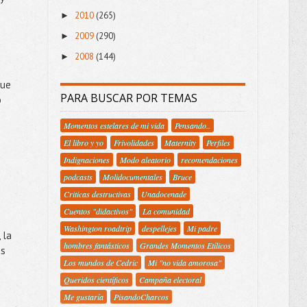
2010
(265)
►
2009
(290)
►
2008
(144)
►
que
PARA BUSCAR POR TEMAS
o
Momentos estelares de mi vida
Pensando..
El libro y yo
Frivolidades
Maternity
Perfiles
Indignaciones
Modo aleatorio
recomendaciones
podcasts
Molidocumentales
Bruce
Criticas destructivas
Unadocenade
Cuentos "didactivos"
La comunidad
Washington roadtrip
despellejes
Mi padre
 la
hombres fantásticos
Grandes Momentos Etílicos
as
Los mundos de Cedric
Mi "no vida amorosa"
Queridos científicos
Campaña electoral
Me gustaría
PisandoCharcos