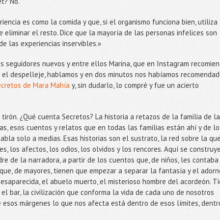
et? No.
riencia es como la comida y que, si el organismo funciona bien, utiliza
e eliminar el resto. Dice que la mayoría de las personas infelices son
 las experiencias inservibles.»
s seguidores nuevos y entre ellos Marina, que en Instagram recomie
stó el despelleje, hablamos y en dos minutos nos habíamos recomenda
ecretos de Mara Mahía
y, sin dudarlo, lo compré y fue un acierto
tirón. ¿Qué cuenta Secretos? La historia a retazos de la familia de la
ias, esos cuentos y relatos que en todas las familias están ahí y de lo
bla solo a medias. Esas historias son el sustrato, la red sobre la qu
s, los afectos, los odios, los olvidos y los rencores. Aquí se construy
dre de la narradora, a partir de los cuentos que, de niños, les contaba
 que, de mayores, tienen que empezar a separar la fantasía y el adorn
a desaparecida, el abuelo muerto, el misterioso hombre del acordeón. Tí
 el bar, la civilización que conforma la vida de cada uno de nosotros
 esos márgenes lo que nos afecta está dentro de esos límites, dentr