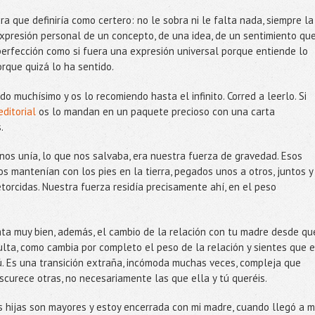
ra que definiría como certero: no le sobra ni le falta nada, siempre la
expresión personal de un concepto, de una idea, de un sentimiento que
 perfección como si fuera una expresión universal porque entiende lo
orque quizá lo ha sentido.
 muchísimo y os lo recomiendo hasta el infinito. Corred a leerlo. Si
editorial
os lo mandan en un paquete precioso con una carta
s.
nos unía, lo que nos salvaba, era nuestra fuerza de gravedad. Esos
s mantenían con los pies en la tierra, pegados unos a otros, juntos y
torcidas. Nuestra fuerza residía precisamente ahí, en el peso
»
a muy bien, además, el cambio de la relación con tu madre desde qu
lta, como cambia por completo el peso de la relación y sientes que e
 tú. Es una transición extraña, incómoda muchas veces, compleja que
scurece otras, no necesariamente las que ella y tú queréis.
s hijas son mayores y estoy encerrada con mi madre, cuando llegó a m