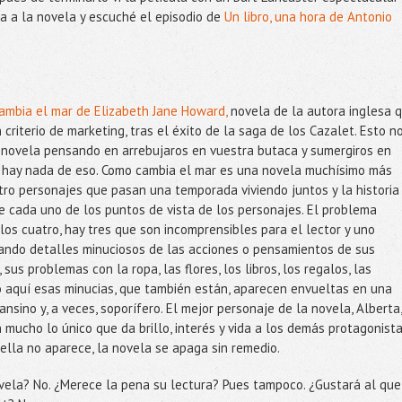
a a la novela y escuché el episodio de
Un libro, una hora de Antonio
ambia el mar de Elizabeth Jane Howard,
novela de la autora inglesa 
 criterio de marketing, tras el éxito de la saga de los Cazalet. Esto n
e novela pensando en arrebujaros en vuestra butaca y sumergiros en
no hay nada de eso. Como cambia el mar es una novela muchísimo más
atro personajes que pasan una temporada viviendo juntos y la historia
 cada uno de los puntos de vista de los personajes. El problema
os cuatro, hay tres que son incomprensibles para el lector y uno
ando detalles minuciosos de las acciones o pensamientos de sus
sus problemas con la ropa, las flores, los libros, los regalos, las
o aquí esas minucias, que también están, aparecen envueltas en una
nsino y, a veces, soporífero. El mejor personaje de la novela, Alberta,
 mucho lo único que da brillo, interés y vida a los demás protagonist
 ella no aparece, la novela se apaga sin remedio.
ela? No. ¿Merece la pena su lectura? Pues tampoco. ¿Gustará al que