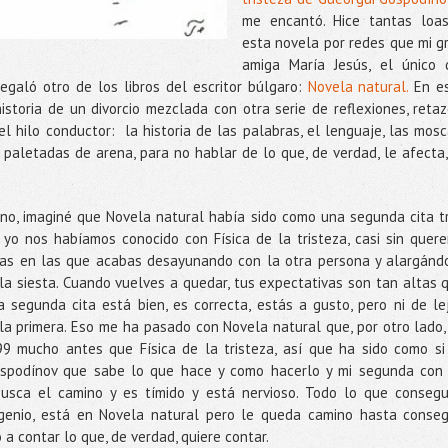
me encantó. Hice tantas loa
esta novela por redes que mi g
amiga María Jesús, el único 
galó otro de los libros del escritor búlgaro:
Novela natural.
En e
storia de un divorcio mezclada con otra serie de reflexiones, retaz
el hilo conductor: la historia de las palabras, el lenguaje, las mosc
 paletadas de arena, para no hablar de lo que, de verdad, le afecta,
no, imaginé que Novela natural había sido como una segunda cita t
 yo nos habíamos conocido con Física de la tristeza, casi sin quere
as en las que acabas desayunando con la otra persona y alargánd
 la siesta. Cuando vuelves a quedar, tus expectativas son tan altas 
segunda cita está bien, es correcta, estás a gusto, pero ni de le
la primera. Eso me ha pasado con Novela natural que, por otro lado,
9 mucho antes que Física de la tristeza, así que ha sido como si
Gospodínov que sabe lo que hace y como hacerlo y mi segunda con
usca el camino y es tímido y está nervioso. Todo lo que consegu
ingenio, está en Novela natural pero le queda camino hasta conseg
 a contar lo que, de verdad, quiere contar.