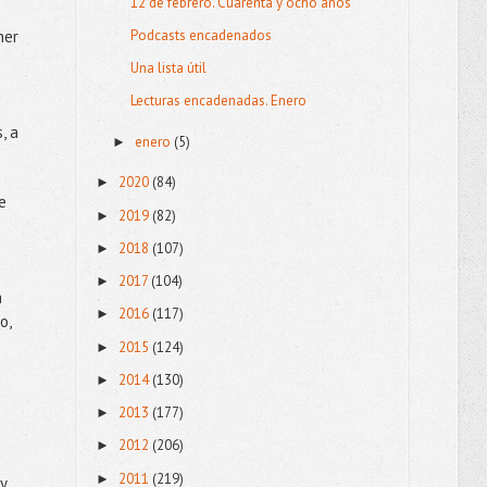
12 de febrero. Cuarenta y ocho años
Podcasts encadenados
ner
Una lista útil
Lecturas encadenadas. Enero
, a
enero
(5)
►
2020
(84)
►
e
2019
(82)
►
2018
(107)
►
2017
(104)
►
a
2016
(117)
►
o,
2015
(124)
►
2014
(130)
►
2013
(177)
►
2012
(206)
►
2011
(219)
►
y