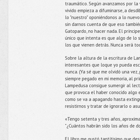
traumático. Según avanzamos por la 
vivido empieza a difuminarse, a desd
lo "nuestro" oponiéndonos a lo nuevo
sin darnos cuenta de que eso tambié
Gatopardo, no hacer nada. El príncip
único que intenta es que algo de lo su
los que vienen detrás. Nunca será to
Sobre la altura de la escritura de 
interesantes que loque yo pueda escr
nunca. (Ya sé que me olvidó una vez,
siempre pegado en mi memoria, al prínc
Lampedusa consigue sumergir al lecto
que provoca el haber conocido algo e
como se va a apagando hasta exting
resistirnos y tratar de ignorarlo o a
«Tengo setenta y tres años, aproximad
"¿Cuántos habrán sido los años de dol
El libro me gustó tantítisimo que des