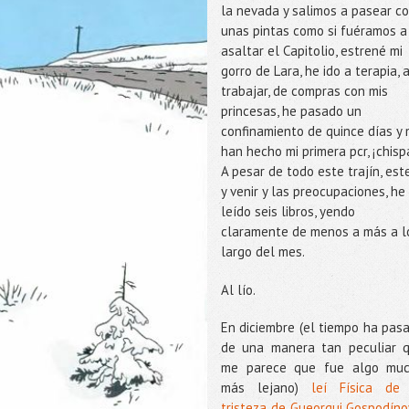
la nevada y salimos a pasear c
unas pintas como si fuéramos a
asaltar el Capitolio, estrené mi
gorro de Lara, he ido a terapia, 
trabajar, de compras con mis
princesas, he pasado un
confinamiento de quince días y
han hecho mi primera pcr, ¡chisp
A pesar de todo este trajín, este
y venir y las preocupaciones, he
leído seis libros, yendo
claramente de menos a más a l
largo del mes.
Al lío.
En diciembre (el tiempo ha pas
de una manera tan peculiar 
me parece que fue algo mu
más lejano)
leí Física de
tristeza de Gueorgui Gospodíno