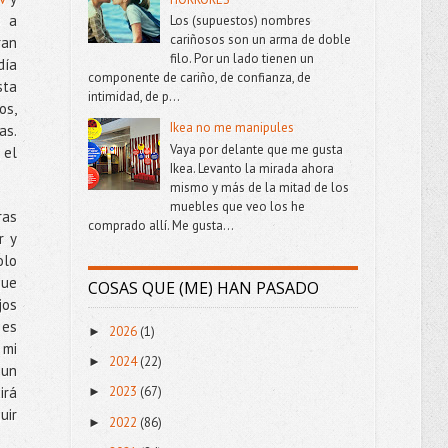
s a
Los (supuestos) nombres
cariñosos son un arma de doble
ran
filo. Por un lado tienen un
día
componente de cariño, de confianza, de
sta
intimidad, de p...
os,
Ikea no me manipules
as.
Vaya por delante que me gusta
 el
Ikea. Levanto la mirada ahora
mismo y más de la mitad de los
muebles que veo los he
ras
comprado allí. Me gusta...
r y
olo
que
COSAS QUE (ME) HAN PASADO
jos
 es
2026
(1)
►
 mi
2024
(22)
►
 un
irá
2023
(67)
►
uir
2022
(86)
►