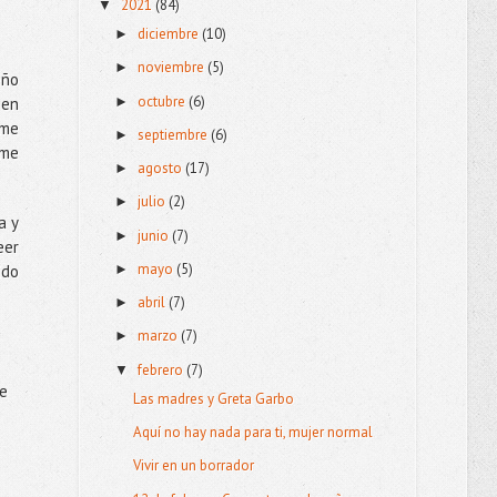
2021
(84)
▼
diciembre
(10)
►
noviembre
(5)
►
eño
octubre
(6)
 en
►
 me
septiembre
(6)
►
 me
agosto
(17)
►
julio
(2)
►
a y
junio
(7)
►
eer
mayo
(5)
►
ido
abril
(7)
►
marzo
(7)
►
febrero
(7)
▼
ue
Las madres y Greta Garbo
Aquí no hay nada para ti, mujer normal
Vivir en un borrador