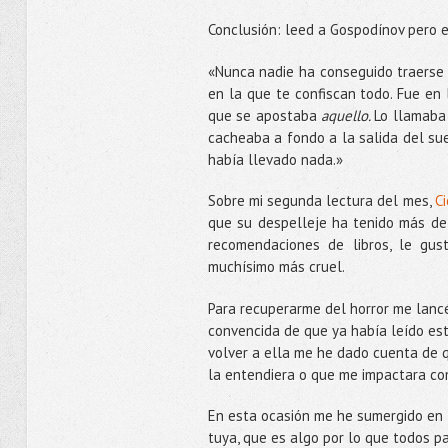
Conclusión: leed a Gospodínov pero e
«Nunca nadie ha conseguido traerse 
en la que te confiscan todo. Fue en 
que se apostaba
aquello.
Lo llamaba
cacheaba a fondo a la salida del su
había llevado nada.»
Sobre mi segunda lectura del mes,
Ci
que su despelleje ha tenido más de v
recomendaciones de libros, le gus
muchísimo más cruel.
Para recuperarme del horror me lanc
convencida de que ya había leído est
volver a ella me he dado cuenta de 
la entendiera o que me impactara com
En esta ocasión me he sumergido en l
tuya, que es algo por lo que todos 