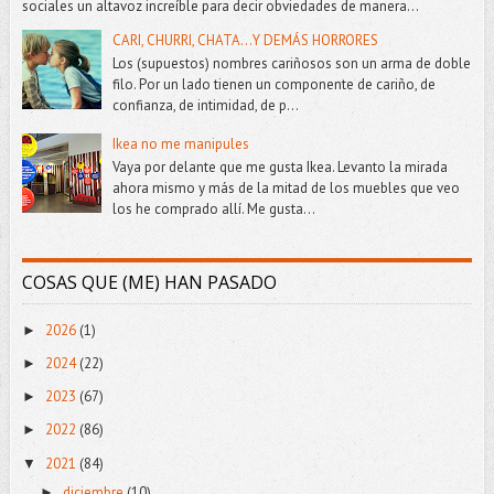
sociales un altavoz increíble para decir obviedades de manera...
CARI, CHURRI, CHATA...Y DEMÁS HORRORES
Los (supuestos) nombres cariñosos son un arma de doble
filo. Por un lado tienen un componente de cariño, de
confianza, de intimidad, de p...
Ikea no me manipules
Vaya por delante que me gusta Ikea. Levanto la mirada
ahora mismo y más de la mitad de los muebles que veo
los he comprado allí. Me gusta...
COSAS QUE (ME) HAN PASADO
2026
(1)
►
2024
(22)
►
2023
(67)
►
2022
(86)
►
2021
(84)
▼
diciembre
(10)
►