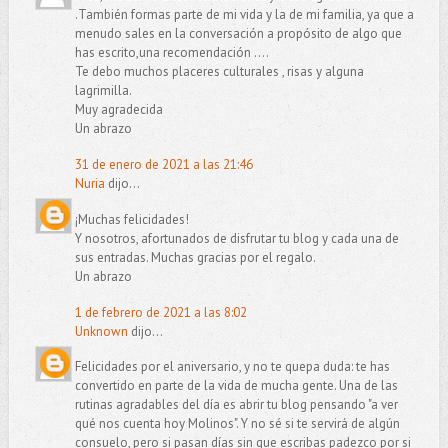
.También formas parte de mi vida y la de mi familia, ya que a
menudo sales en la conversación a propósito de algo que
has escrito,una recomendación ....
Te debo muchos placeres culturales , risas y alguna
lagrimilla.
Muy agradecida
Un abrazo
31 de enero de 2021 a las 21:46
Nuria
dijo...
¡Muchas felicidades!
Y nosotros, afortunados de disfrutar tu blog y cada una de
sus entradas. Muchas gracias por el regalo.
Un abrazo
1 de febrero de 2021 a las 8:02
Unknown
dijo...
Felicidades por el aniversario, y no te quepa duda: te has
convertido en parte de la vida de mucha gente. Una de las
rutinas agradables del día es abrir tu blog pensando "a ver
qué nos cuenta hoy Molinos". Y no sé si te servirá de algún
consuelo, pero si pasan días sin que escribas padezco por si