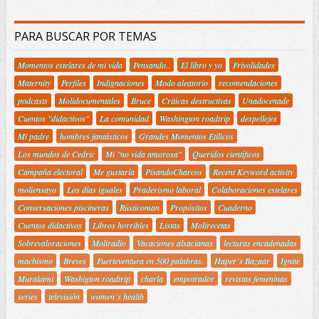
PARA BUSCAR POR TEMAS
Momentos estelares de mi vida
Pensando..
El libro y yo
Frivolidades
Maternity
Perfiles
Indignaciones
Modo aleatorio
recomendaciones
podcasts
Molidocumentales
Bruce
Criticas destructivas
Unadocenade
Cuentos "didactivos"
La comunidad
Washington roadtrip
despellejes
Mi padre
hombres fantásticos
Grandes Momentos Etílicos
Los mundos de Cedric
Mi "no vida amorosa"
Queridos científicos
Campaña electoral
Me gustaría
PisandoCharcos
Recent Keyword activity
moliensayo
Los días iguales
Praderismo laboral
Colaboraciones estelares
Conversaciones piscineras
Rústicoman
Propósitos
Cuaderno
Cuentos didactivos
Libros horribles
Listas
Molirecetas
Sobrevaloraciones
Moliradio
Vacaciones alsacianas
lecturas encadenadas
machismo
Breves
Fuerteventura en 500 palabras.
Haper´s Bazaar
Ignite
Murakami
Washigton roadtrip
charla
empotrador
revistas femeninas
series
televisión
women´s health