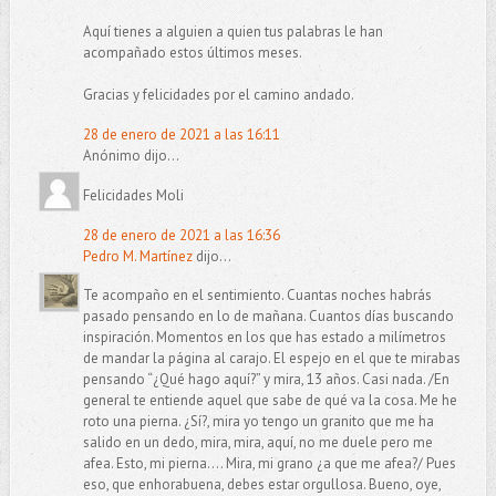
Aquí tienes a alguien a quien tus palabras le han
acompañado estos últimos meses.
Gracias y felicidades por el camino andado.
28 de enero de 2021 a las 16:11
Anónimo dijo...
Felicidades Moli
28 de enero de 2021 a las 16:36
Pedro M. Martínez
dijo...
Te acompaño en el sentimiento. Cuantas noches habrás
pasado pensando en lo de mañana. Cuantos días buscando
inspiración. Momentos en los que has estado a milímetros
de mandar la página al carajo. El espejo en el que te mirabas
pensando “¿Qué hago aquí?” y mira, 13 años. Casi nada. /En
general te entiende aquel que sabe de qué va la cosa. Me he
roto una pierna. ¿Sí?, mira yo tengo un granito que me ha
salido en un dedo, mira, mira, aquí, no me duele pero me
afea. Esto, mi pierna…. Mira, mi grano ¿a que me afea?/ Pues
eso, que enhorabuena, debes estar orgullosa. Bueno, oye,