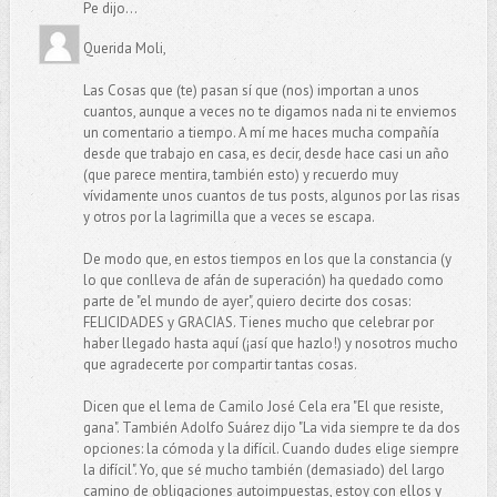
Pe dijo...
Querida Moli,
Las Cosas que (te) pasan sí que (nos) importan a unos
cuantos, aunque a veces no te digamos nada ni te enviemos
un comentario a tiempo. A mí me haces mucha compañía
desde que trabajo en casa, es decir, desde hace casi un año
(que parece mentira, también esto) y recuerdo muy
vívidamente unos cuantos de tus posts, algunos por las risas
y otros por la lagrimilla que a veces se escapa.
De modo que, en estos tiempos en los que la constancia (y
lo que conlleva de afán de superación) ha quedado como
parte de "el mundo de ayer", quiero decirte dos cosas:
FELICIDADES y GRACIAS. Tienes mucho que celebrar por
haber llegado hasta aquí (¡así que hazlo!) y nosotros mucho
que agradecerte por compartir tantas cosas.
Dicen que el lema de Camilo José Cela era "El que resiste,
gana". También Adolfo Suárez dijo "La vida siempre te da dos
opciones: la cómoda y la difícil. Cuando dudes elige siempre
la difícil". Yo, que sé mucho también (demasiado) del largo
camino de obligaciones autoimpuestas, estoy con ellos y