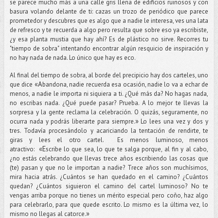
se parece mucho más a una calle gris llena de edificios ruinosos y con
basura volando delante de ti: cazas un trozo de periódico que parece
prometedor y descubres que es algo que a nadie le interesa, ves una lata
de refresco y te recuerda a algo pero resulta que sobre eso ya escribiste,
¿y esa planta mustia que hay ahí? Es de plástico no sirve. Recorres tu
"tiempo de sobra" intentando encontrar algún resquicio de inspiración y
no hay nada de nada. Lo único que hay es eco.
Al final del tiempo de sobra, al borde del precipicio hay dos carteles, uno
«
A
que dice
bandona, nadie recuerda esa ocasión, nadie lo va a echar de
menos, a nadie le importa ni siquiera a ti. ¿Qué más da? No hagas nada,
no escribas nada. ¿Qué puede pasar? Prueba. A lo mejor te llevas la
sorpresa y la gente reclama la celebración. O quizás, seguramente, no
»
ocurra nada y podrás liberarte para siempre.
Lo lees una vez y dos y
tres. Todavía procesándolo y acariciando la tentación de rendirte, te
giras y lees el otro cartel. Es menos luminoso, menos
«E
atractivo:
scribe lo que sea, lo que te salga porque, al fin y al cabo,
¿no estás celebrando que llevas trece años escribiendo las cosas que
(te) pasan y que no le importan a nadie? Trece años son muchísimos,
mira hacia atrás. ¿Cuántos se han quedado en el camino? ¿Cuántos
quedan? ¿Cuántos siguieron el camino del cartel luminoso? No te
vengas arriba porque no tienes un mérito especial pero coño, haz algo
para celebrarlo, para que quede escrito. Lo mismo es la última vez, lo
»
mismo no llegas al catorce.