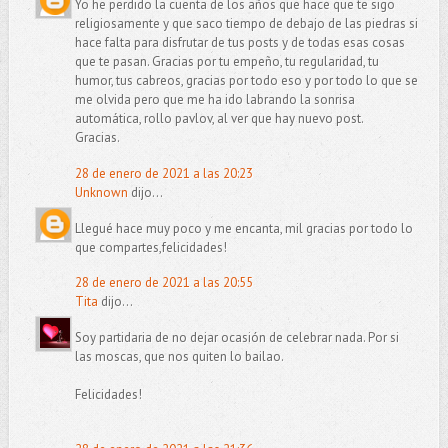
Yo he perdido la cuenta de los años que hace que te sigo
religiosamente y que saco tiempo de debajo de las piedras si
hace falta para disfrutar de tus posts y de todas esas cosas
que te pasan. Gracias por tu empeño, tu regularidad, tu
humor, tus cabreos, gracias por todo eso y por todo lo que se
me olvida pero que me ha ido labrando la sonrisa
automática, rollo pavlov, al ver que hay nuevo post.
Gracias.
28 de enero de 2021 a las 20:23
Unknown
dijo...
Llegué hace muy poco y me encanta, mil gracias por todo lo
que compartes,felicidades!
28 de enero de 2021 a las 20:55
Tita
dijo...
Soy partidaria de no dejar ocasión de celebrar nada. Por si
las moscas, que nos quiten lo bailao.
Felicidades!