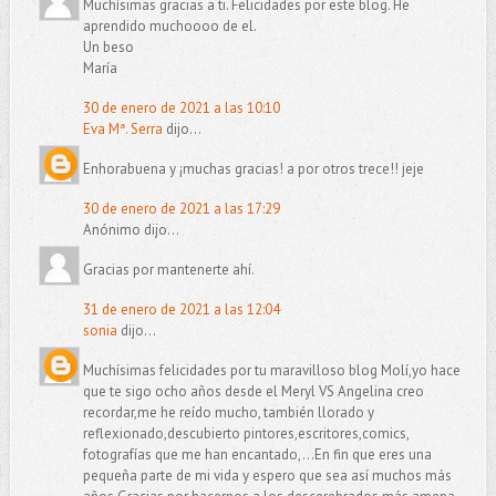
Muchísimas gracias a ti. Felicidades por este blog. He
aprendido muchoooo de el.
Un beso
María
30 de enero de 2021 a las 10:10
Eva Mª. Serra
dijo...
Enhorabuena y ¡muchas gracias! a por otros trece!! jeje
30 de enero de 2021 a las 17:29
Anónimo dijo...
Gracias por mantenerte ahí.
31 de enero de 2021 a las 12:04
sonia
dijo...
Muchísimas felicidades por tu maravilloso blog Molí,yo hace
que te sigo ocho años desde el Meryl VS Angelina creo
recordar,me he reído mucho, también llorado y
reflexionado,descubierto pintores,escritores,comics,
fotografías que me han encantado,...En fin que eres una
pequeña parte de mi vida y espero que sea así muchos más