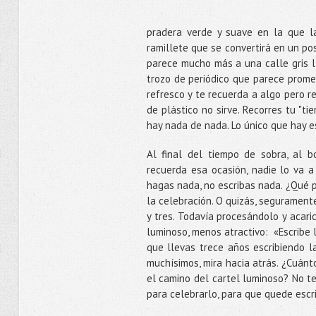
pradera verde y suave en la que l
ramillete que se convertirá en un po
parece mucho más a una calle gris ll
trozo de periódico que parece prome
refresco y te recuerda a algo pero r
de plástico no sirve. Recorres tu "t
hay nada de nada. Lo único que hay e
Al final del tiempo de sobra, al b
recuerda esa ocasión, nadie lo va a
hagas nada, no escribas nada. ¿Qué p
la celebración. O quizás, seguramente
y tres. Todavía procesándolo y acaric
luminoso, menos atractivo:
«E
scribe 
que llevas trece años escribiendo l
muchísimos, mira hacia atrás. ¿Cuán
el camino del cartel luminoso? No te
para celebrarlo, para que quede escri