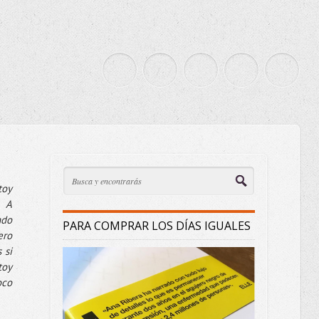
toy
. A
ndo
PARA COMPRAR LOS DÍAS IGUALES
ero
 si
toy
oco