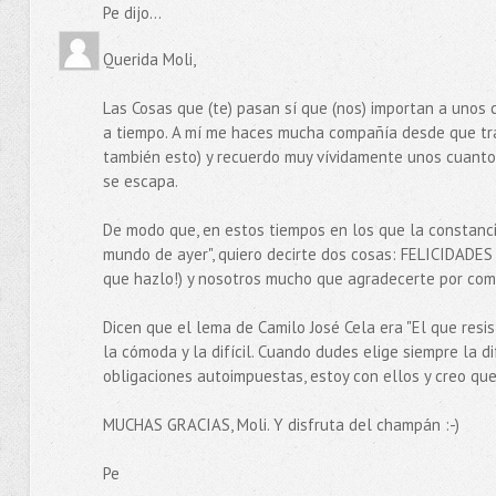
Pe dijo...
Querida Moli,
Las Cosas que (te) pasan sí que (nos) importan a unos
a tiempo. A mí me haces mucha compañía desde que trab
también esto) y recuerdo muy vívidamente unos cuantos 
se escapa.
De modo que, en estos tiempos en los que la constanci
mundo de ayer", quiero decirte dos cosas: FELICIDADES
que hazlo!) y nosotros mucho que agradecerte por comp
Dicen que el lema de Camilo José Cela era "El que resis
la cómoda y la difícil. Cuando dudes elige siempre la d
obligaciones autoimpuestas, estoy con ellos y creo que,
MUCHAS GRACIAS, Moli. Y disfruta del champán :-)
Pe