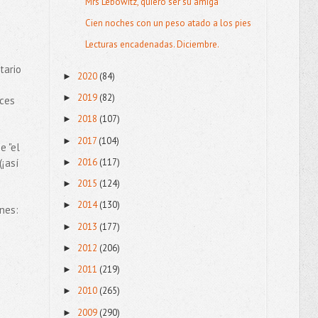
Mrs Lebowitz, quiero ser su amiga
Cien noches con un peso atado a los pies
Lecturas encadenadas. Diciembre.
tario
2020
(84)
►
2019
(82)
►
eces
2018
(107)
►
2017
(104)
►
e "el
¡así
2016
(117)
►
2015
(124)
►
2014
(130)
►
ones:
2013
(177)
►
2012
(206)
►
2011
(219)
►
2010
(265)
►
2009
(290)
►