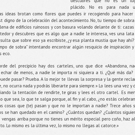
descubres que no es un lu
plácido. No es para nada 
as ideas brotan como flores que puedes ir recogiendo para hacer
st digno de la celebración del acontecimiento. No, tu tiempo de sobra
ena de edificios ruinosos y con basura volando delante de ti: cazas
tedor y descubres que es algo que a nadie le interesa, ves una lata
esulta que sobre eso ya escribiste, ¿y esa planta mustia que hay ahí?
iempo de sobra" intentando encontrar algún resquicio de inspiración y
s eco.
orde del precipicio hay dos carteles, uno que dice
«
A
bandona, na
 echar de menos, a nadie le importa ni siquiera a ti. ¿Qué más da?
uede pasar? Prueba. A lo mejor te llevas la sorpresa y la gente recl
, no ocurra nada y podrás liberarte para siempre.
»
Lo lees una vez y 
iando la tentación de rendirte, te giras y lees el otro cartel. Es me
lo que sea, lo que te salga porque, al fin y al cabo, ¿no estás celebra
as cosas que (te) pasan y que no le importan a nadie? Trece años 
tos se han quedado en el camino? ¿Cuántos quedan? ¿Cuántos siguie
 vengas arriba porque no tienes un mérito especial pero coño, haz a
to. Lo mismo es la última vez, lo mismo no llegas al catorce.
»