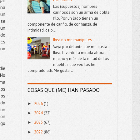
gar
Los (supuestos) nombres
una
cariñosos son un arma de doble
 un
filo. Por un lado tienen un
 se
componente de cariño, de confianza, de
 un
intimidad, de p...
 de
Ikea no me manipules
 Es
Vaya por delante que me gusta
 no
Ikea. Levanto la mirada ahora
mismo y más de la mitad de los
muebles que veo los he
die
comprado allí. Me gusta...
 No
ama
dos
COSAS QUE (ME) HAN PASADO
nos
ndo
2026
(1)
►
son
2024
(22)
►
ron
2023
(67)
►
lgo
2022
(86)
►