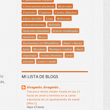
Conversaciones piscineras
Rústicoman
Propósitos
Cuaderno
Cuentos didactivos
Libros horribles
Listas
Molirecetas
Sobrevaloraciones
Moliradio
Vacaciones alsacianas
lecturas encadenadas
machismo
Breves
Fuerteventura en 500 palabras.
Haper´s Bazaar
Ignite
Murakami
Washigton roadtrip
charla
empotrador
revistas femeninas
series
televisión
women´s health
 lo
MI LISTA DE BLOGS
ás,
divagando, divagando...
Tras poco domir, mírate 4 pelis en las 12
horas de avión y termina en la cama
esponjosa de un apartamento de expat
[Méx 1]
Hace 13 horas