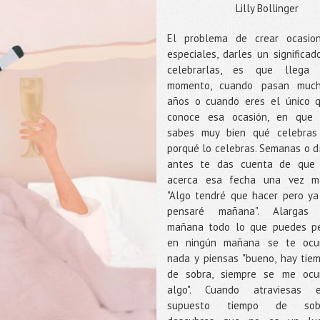
Lilly Bollinger
El problema de crear ocasio
especiales, darles un significad
celebrarlas, es que llega
momento, cuando pasan muc
años o cuando eres el único 
conoce esa ocasión, en que
sabes muy bien qué celebras
porqué lo celebras. Semanas o d
antes te das cuenta de que
acerca esa fecha una vez m
"Algo tendré que hacer pero ya
pensaré mañana". Alargas
mañana todo lo que puedes p
en ningún mañana se te ocu
nada y piensas "bueno, hay tie
de sobra, siempre se me ocu
algo". Cuando atraviesas 
supuesto tiempo de sobr