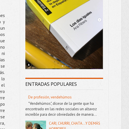
nes
o y
 un
hos
que
 no
 ni
ías
 se
ás.
 lo
ENTRADAS POPULARES
 el
ero
De profesión, vendehúmos
rre
"Vendehúmos", dícese de la gente que ha
mpo
encontrado en las redes sociales un altavoz
rre
increíble para decir obviedades de manera...
ese
a,
CARI, CHURRI, CHATA...Y DEMÁS
HORRORES