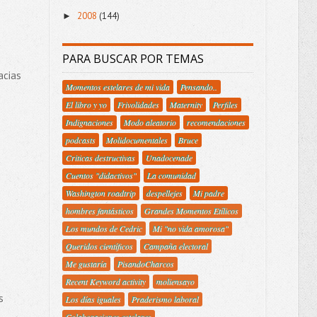
2008
(144)
►
PARA BUSCAR POR TEMAS
acias
Momentos estelares de mi vida
Pensando..
El libro y yo
Frivolidades
Maternity
Perfiles
Indignaciones
Modo aleatorio
recomendaciones
podcasts
Molidocumentales
Bruce
Criticas destructivas
Unadocenade
Cuentos "didactivos"
La comunidad
Washington roadtrip
despellejes
Mi padre
hombres fantásticos
Grandes Momentos Etílicos
Los mundos de Cedric
Mi "no vida amorosa"
Queridos científicos
Campaña electoral
Me gustaría
PisandoCharcos
Recent Keyword activity
moliensayo
s
Los días iguales
Praderismo laboral
Colaboraciones estelares