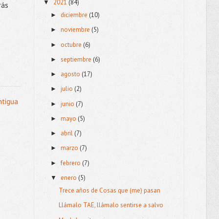
2021
(84)
▼
rás
diciembre
(10)
►
noviembre
(5)
►
octubre
(6)
►
septiembre
(6)
►
agosto
(17)
►
julio
(2)
►
ntigua
junio
(7)
►
mayo
(5)
►
abril
(7)
►
marzo
(7)
►
febrero
(7)
►
enero
(5)
▼
Trece años de Cosas que (me) pasan
Llámalo TAE, llámalo sentirse a salvo