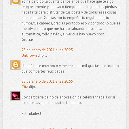
Yo he perdido la cuenta de los años que hace que te sigo
religiosamente y que saco tiempo de debajo de las piedras si
hace falta para disfrutar de tus posts y de todas esas cosas
que te pasan. Gracias por tu empeño, tu regularidad, tu
humor, tus cabreos, gracias por todo eso y por todo lo que se
me olvida pero que me ha ido labrando la sonrisa
automática, rollo pavlov, al ver que hay nuevo post.
Gracias.
28 de enero de 2021 a las 20:23
Unknown
dijo...
Llegué hace muy poco y me encanta, mil gracias por todo lo
que compartes,felicidades!
28 de enero de 2021 a las 20:55
Tita
dijo...
Soy partidaria de no dejar ocasión de celebrar nada. Por si
las moscas, que nos quiten lo bailao.
Felicidades!