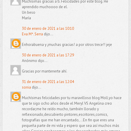
Muchísimas gracias a ti. Felicidades por este blog. He
aprendido muchoooo de el.
Un beso
María
30 de enero de 2021 a las 10:10
Eva Mª. Serra
dijo...
Enhorabuena y ¡muchas gracias! a por otros trece!! jeje
30 de enero de 2021 a las 17:29
Anónimo dijo...
Gracias por mantenerte ahí.
31 de enero de 2021 a las 12:04
sonia
dijo...
Muchísimas felicidades por tu maravilloso blog Molí,yo hace
que te sigo ocho años desde el Meryl VS Angelina creo
recordar,me he reído mucho, también llorado y
reflexionado,descubierto pintores,escritores,comics,
fotografías que me han encantado,...En fin que eres una
pequeña parte de mi vida y espero que sea así muchos más