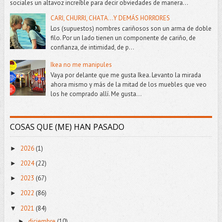
sociales un altavoz increíble para decir obviedades de manera...
CARI, CHURRI, CHATA...Y DEMÁS HORRORES
Los (supuestos) nombres cariñosos son un arma de doble
filo. Por un lado tienen un componente de cariño, de
confianza, de intimidad, de p...
Ikea no me manipules
Vaya por delante que me gusta Ikea. Levanto la mirada
ahora mismo y más de la mitad de los muebles que veo
los he comprado allí. Me gusta...
COSAS QUE (ME) HAN PASADO
2026
(1)
►
2024
(22)
►
2023
(67)
►
2022
(86)
►
2021
(84)
▼
diciembre
(10)
►