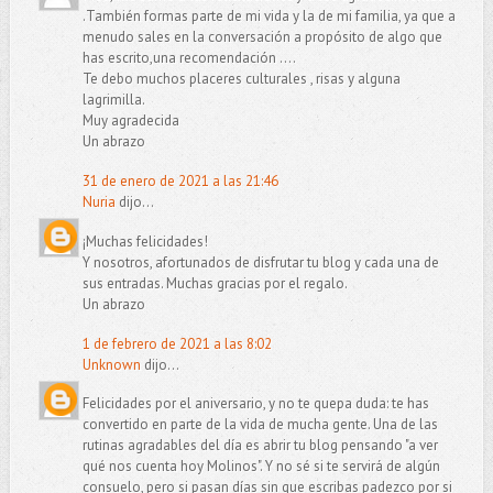
.También formas parte de mi vida y la de mi familia, ya que a
menudo sales en la conversación a propósito de algo que
has escrito,una recomendación ....
Te debo muchos placeres culturales , risas y alguna
lagrimilla.
Muy agradecida
Un abrazo
31 de enero de 2021 a las 21:46
Nuria
dijo...
¡Muchas felicidades!
Y nosotros, afortunados de disfrutar tu blog y cada una de
sus entradas. Muchas gracias por el regalo.
Un abrazo
1 de febrero de 2021 a las 8:02
Unknown
dijo...
Felicidades por el aniversario, y no te quepa duda: te has
convertido en parte de la vida de mucha gente. Una de las
rutinas agradables del día es abrir tu blog pensando "a ver
qué nos cuenta hoy Molinos". Y no sé si te servirá de algún
consuelo, pero si pasan días sin que escribas padezco por si