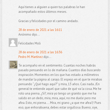
Aquí tienes a alguien a quien tus palabras le han
acompañado estos últimos meses.
Gracias y felicidades por el camino andado.
28 de enero de 2021 a las 16:11
Anónimo dijo...
Felicidades Moli
28 de enero de 2021 a las 16:36
Pedro M. Martínez
dijo...
Te acompaño en el sentimiento. Cuantas noches habrás
pasado pensando en lo de mañana. Cuantos días buscando
inspiración. Momentos en los que has estado a milímetros
de mandar la página al carajo. El espejo en el que te mirabas
pensando “¿Qué hago aquí?” y mira, 13 años. Casi nada. /En
general te entiende aquel que sabe de qué va la cosa. Me he
roto una pierna. ¿Sí?, mira yo tengo un granito que me ha
salido en un dedo, mira, mira, aquí, no me duele pero me
afea. Esto, mi pierna…. Mira, mi grano ¿a que me afea?/ Pues
eso, que enhorabuena, debes estar orgullosa. Bueno, oye,