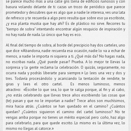
se parece mucho más a una calle gris llena de edificios ruinosos y con
basura volando delante de ti: cazas un trozo de periódico que parece
prometedor y descubres que es algo que a nadie le interesa, ves una lata
de refresco y te recuerda a algo pero resulta que sobre eso ya escribiste,
¿y esa planta mustia que hay ahí? Es de plástico no sirve. Recorres tu
"tiempo de sobra" intentando encontrar algún resquicio de inspiración y
no hay nada de nada. Lo único que hay es eco.
Al final del tiempo de sobra, al borde del precipicio hay dos carteles, uno
«
A
que dice
bandona, nadie recuerda esa ocasión, nadie lo va a echar de
menos, a nadie le importa ni siquiera a ti. ¿Qué más da? No hagas nada,
no escribas nada. ¿Qué puede pasar? Prueba. A lo mejor te llevas la
sorpresa y la gente reclama la celebración. O quizás, seguramente, no
»
ocurra nada y podrás liberarte para siempre.
Lo lees una vez y dos y
tres. Todavía procesándolo y acariciando la tentación de rendirte, te
giras y lees el otro cartel. Es menos luminoso, menos
«E
atractivo:
scribe lo que sea, lo que te salga porque, al fin y al cabo,
¿no estás celebrando que llevas trece años escribiendo las cosas que
(te) pasan y que no le importan a nadie? Trece años son muchísimos,
mira hacia atrás. ¿Cuántos se han quedado en el camino? ¿Cuántos
quedan? ¿Cuántos siguieron el camino del cartel luminoso? No te
vengas arriba porque no tienes un mérito especial pero coño, haz algo
para celebrarlo, para que quede escrito. Lo mismo es la última vez, lo
»
mismo no llegas al catorce.