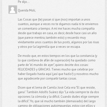
Pe dijo...
Querida Moli,
Las Cosas que (te) pasan sí que (nos) importan a unos
cuantos, aunque a veces no te digamos nada ni te enviemos
un comentario a tiempo. A mí me haces mucha compañía
desde que trabajo en casa, es decir, desde hace casi un año
(que parece mentira, también esto) y recuerdo muy
vívidamente unos cuantos de tus posts, algunos por las risas
y otros por la lagrimilla que a veces se escapa.
De modo que, en estos tiempos en los que la constancia (y
lo que conlleva de afán de superación) ha quedado como
parte de "el mundo de ayer", quiero decirte dos cosas:
FELICIDADES y GRACIAS. Tienes mucho que celebrar por
haber llegado hasta aquí (¡así que hazlo!) y nosotros mucho
que agradecerte por compartir tantas cosas.
Dicen que el lema de Camilo José Cela era "El que resiste,
gana". También Adolfo Suárez dijo "La vida siempre te da dos
opciones: la cómoda y la difícil. Cuando dudes elige siempre
la difícil". Yo, que sé mucho también (demasiado) del largo
camino de obligaciones autoimpuestas, estoy con ellos y