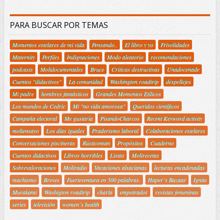
PARA BUSCAR POR TEMAS
Momentos estelares de mi vida
Pensando..
El libro y yo
Frivolidades
Maternity
Perfiles
Indignaciones
Modo aleatorio
recomendaciones
podcasts
Molidocumentales
Bruce
Criticas destructivas
Unadocenade
Cuentos "didactivos"
La comunidad
Washington roadtrip
despellejes
Mi padre
hombres fantásticos
Grandes Momentos Etílicos
Los mundos de Cedric
Mi "no vida amorosa"
Queridos científicos
Campaña electoral
Me gustaría
PisandoCharcos
Recent Keyword activity
moliensayo
Los días iguales
Praderismo laboral
Colaboraciones estelares
Conversaciones piscineras
Rústicoman
Propósitos
Cuaderno
Cuentos didactivos
Libros horribles
Listas
Molirecetas
Sobrevaloraciones
Moliradio
Vacaciones alsacianas
lecturas encadenadas
machismo
Breves
Fuerteventura en 500 palabras.
Haper´s Bazaar
Ignite
Murakami
Washigton roadtrip
charla
empotrador
revistas femeninas
series
televisión
women´s health