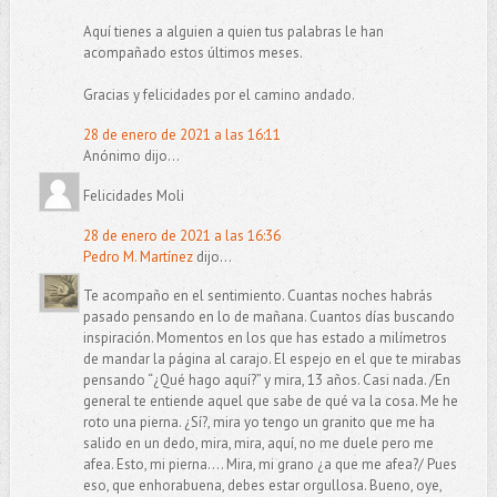
Aquí tienes a alguien a quien tus palabras le han
acompañado estos últimos meses.
Gracias y felicidades por el camino andado.
28 de enero de 2021 a las 16:11
Anónimo dijo...
Felicidades Moli
28 de enero de 2021 a las 16:36
Pedro M. Martínez
dijo...
Te acompaño en el sentimiento. Cuantas noches habrás
pasado pensando en lo de mañana. Cuantos días buscando
inspiración. Momentos en los que has estado a milímetros
de mandar la página al carajo. El espejo en el que te mirabas
pensando “¿Qué hago aquí?” y mira, 13 años. Casi nada. /En
general te entiende aquel que sabe de qué va la cosa. Me he
roto una pierna. ¿Sí?, mira yo tengo un granito que me ha
salido en un dedo, mira, mira, aquí, no me duele pero me
afea. Esto, mi pierna…. Mira, mi grano ¿a que me afea?/ Pues
eso, que enhorabuena, debes estar orgullosa. Bueno, oye,