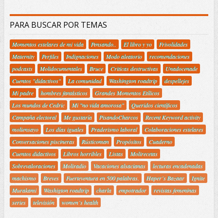
PARA BUSCAR POR TEMAS
Momentos estelares de mi vida
Pensando..
El libro y yo
Frivolidades
Maternity
Perfiles
Indignaciones
Modo aleatorio
recomendaciones
podcasts
Molidocumentales
Bruce
Criticas destructivas
Unadocenade
Cuentos "didactivos"
La comunidad
Washington roadtrip
despellejes
Mi padre
hombres fantásticos
Grandes Momentos Etílicos
Los mundos de Cedric
Mi "no vida amorosa"
Queridos científicos
Campaña electoral
Me gustaría
PisandoCharcos
Recent Keyword activity
moliensayo
Los días iguales
Praderismo laboral
Colaboraciones estelares
Conversaciones piscineras
Rústicoman
Propósitos
Cuaderno
Cuentos didactivos
Libros horribles
Listas
Molirecetas
Sobrevaloraciones
Moliradio
Vacaciones alsacianas
lecturas encadenadas
machismo
Breves
Fuerteventura en 500 palabras.
Haper´s Bazaar
Ignite
Murakami
Washigton roadtrip
charla
empotrador
revistas femeninas
series
televisión
women´s health