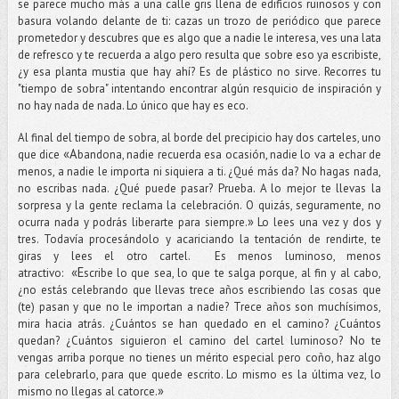
se parece mucho más a una calle gris llena de edificios ruinosos y con
basura volando delante de ti: cazas un trozo de periódico que parece
prometedor y descubres que es algo que a nadie le interesa, ves una lata
de refresco y te recuerda a algo pero resulta que sobre eso ya escribiste,
¿y esa planta mustia que hay ahí? Es de plástico no sirve. Recorres tu
"tiempo de sobra" intentando encontrar algún resquicio de inspiración y
no hay nada de nada. Lo único que hay es eco.
Al final del tiempo de sobra, al borde del precipicio hay dos carteles, uno
«
A
que dice
bandona, nadie recuerda esa ocasión, nadie lo va a echar de
menos, a nadie le importa ni siquiera a ti. ¿Qué más da? No hagas nada,
no escribas nada. ¿Qué puede pasar? Prueba. A lo mejor te llevas la
sorpresa y la gente reclama la celebración. O quizás, seguramente, no
»
ocurra nada y podrás liberarte para siempre.
Lo lees una vez y dos y
tres. Todavía procesándolo y acariciando la tentación de rendirte, te
giras y lees el otro cartel. Es menos luminoso, menos
«E
atractivo:
scribe lo que sea, lo que te salga porque, al fin y al cabo,
¿no estás celebrando que llevas trece años escribiendo las cosas que
(te) pasan y que no le importan a nadie? Trece años son muchísimos,
mira hacia atrás. ¿Cuántos se han quedado en el camino? ¿Cuántos
quedan? ¿Cuántos siguieron el camino del cartel luminoso? No te
vengas arriba porque no tienes un mérito especial pero coño, haz algo
para celebrarlo, para que quede escrito. Lo mismo es la última vez, lo
»
mismo no llegas al catorce.