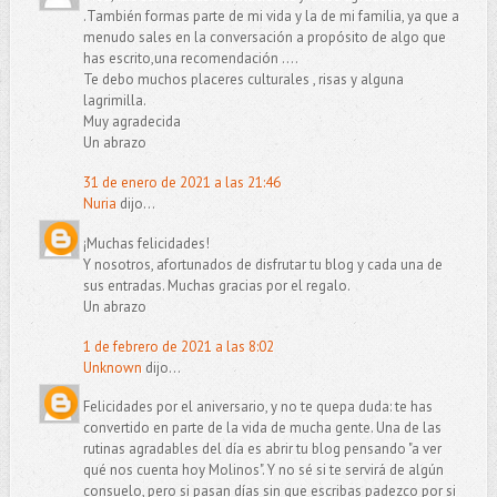
.También formas parte de mi vida y la de mi familia, ya que a
menudo sales en la conversación a propósito de algo que
has escrito,una recomendación ....
Te debo muchos placeres culturales , risas y alguna
lagrimilla.
Muy agradecida
Un abrazo
31 de enero de 2021 a las 21:46
Nuria
dijo...
¡Muchas felicidades!
Y nosotros, afortunados de disfrutar tu blog y cada una de
sus entradas. Muchas gracias por el regalo.
Un abrazo
1 de febrero de 2021 a las 8:02
Unknown
dijo...
Felicidades por el aniversario, y no te quepa duda: te has
convertido en parte de la vida de mucha gente. Una de las
rutinas agradables del día es abrir tu blog pensando "a ver
qué nos cuenta hoy Molinos". Y no sé si te servirá de algún
consuelo, pero si pasan días sin que escribas padezco por si