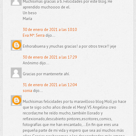
Muchísimas gracias a ti. Felicidades por este blog. He
aprendido muchoooo de el.
Un beso
María
30 de enero de 2021 a las 10:10
Eva Mª. Serra
dijo...
Enhorabuena y ¡muchas gracias! a por otros trece!! jeje
30 de enero de 2021 a las 17:29
Anónimo dijo...
Gracias por mantenerte ahí.
31 de enero de 2021 a las 12:04
sonia
dijo...
Muchísimas felicidades por tu maravilloso blog Molí,yo hace
que te sigo ocho años desde el Meryl VS Angelina creo
recordar,me he reído mucho, también llorado y
reflexionado,descubierto pintores,escritores,comics,
fotografías que me han encantado,...En fin que eres una
pequeña parte de mi vida y espero que sea así muchos más