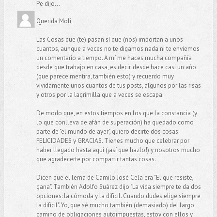
Pe dijo...
Querida Moli,
Las Cosas que (te) pasan sí que (nos) importan a unos
cuantos, aunque a veces no te digamos nada ni te enviemos
un comentario a tiempo. A mí me haces mucha compañía
desde que trabajo en casa, es decir, desde hace casi un año
(que parece mentira, también esto) y recuerdo muy
vívidamente unos cuantos de tus posts, algunos por las risas
y otros por la lagrimilla que a veces se escapa.
De modo que, en estos tiempos en los que la constancia (y
lo que conlleva de afán de superación) ha quedado como
parte de "el mundo de ayer", quiero decirte dos cosas:
FELICIDADES y GRACIAS. Tienes mucho que celebrar por
haber llegado hasta aquí (¡así que hazlo!) y nosotros mucho
que agradecerte por compartir tantas cosas.
Dicen que el lema de Camilo José Cela era "El que resiste,
gana". También Adolfo Suárez dijo "La vida siempre te da dos
opciones: la cómoda y la difícil. Cuando dudes elige siempre
la difícil". Yo, que sé mucho también (demasiado) del largo
camino de obligaciones autoimpuestas, estoy con ellos y