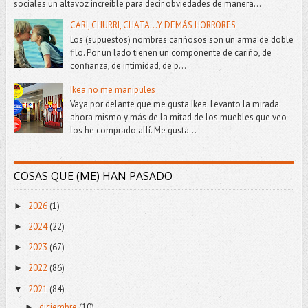
sociales un altavoz increíble para decir obviedades de manera...
CARI, CHURRI, CHATA...Y DEMÁS HORRORES
Los (supuestos) nombres cariñosos son un arma de doble
filo. Por un lado tienen un componente de cariño, de
confianza, de intimidad, de p...
Ikea no me manipules
Vaya por delante que me gusta Ikea. Levanto la mirada
ahora mismo y más de la mitad de los muebles que veo
los he comprado allí. Me gusta...
COSAS QUE (ME) HAN PASADO
2026
(1)
►
2024
(22)
►
2023
(67)
►
2022
(86)
►
2021
(84)
▼
diciembre
(10)
►