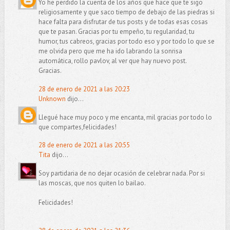
Yo he perdido la cuenta de los años que hace que te sigo
religiosamente y que saco tiempo de debajo de las piedras si
hace falta para disfrutar de tus posts y de todas esas cosas
que te pasan. Gracias por tu empeño, tu regularidad, tu
humor, tus cabreos, gracias por todo eso y por todo lo que se
me olvida pero que me ha ido labrando la sonrisa
automática, rollo pavlov, al ver que hay nuevo post.
Gracias.
28 de enero de 2021 a las 20:23
Unknown
dijo...
Llegué hace muy poco y me encanta, mil gracias por todo lo
que compartes,felicidades!
28 de enero de 2021 a las 20:55
Tita
dijo...
Soy partidaria de no dejar ocasión de celebrar nada. Por si
las moscas, que nos quiten lo bailao.
Felicidades!