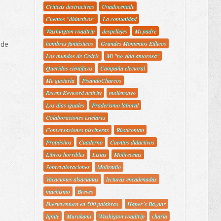
Criticas destructivas
Unadocenade
Cuentos "didactivos"
La comunidad
Washington roadtrip
despellejes
Mi padre
 de
hombres fantásticos
Grandes Momentos Etílicos
Los mundos de Cedric
Mi "no vida amorosa"
Queridos científicos
Campaña electoral
Me gustaría
PisandoCharcos
Recent Keyword activity
moliensayo
Los días iguales
Praderismo laboral
Colaboraciones estelares
Conversaciones piscineras
Rústicoman
Propósitos
Cuaderno
Cuentos didactivos
Libros horribles
Listas
Molirecetas
Sobrevaloraciones
Moliradio
Vacaciones alsacianas
lecturas encadenadas
machismo
Breves
Fuerteventura en 500 palabras.
Haper´s Bazaar
Ignite
Murakami
Washigton roadtrip
charla