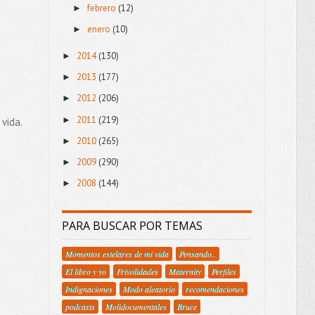
febrero
(12)
►
enero
(10)
►
2014
(130)
►
2013
(177)
►
2012
(206)
►
2011
(219)
►
vida.
2010
(265)
►
2009
(290)
►
2008
(144)
►
PARA BUSCAR POR TEMAS
Momentos estelares de mi vida
Pensando..
El libro y yo
Frivolidades
Maternity
Perfiles
Indignaciones
Modo aleatorio
recomendaciones
podcasts
Molidocumentales
Bruce