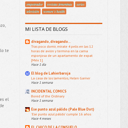
empotrador
revistas femeninas
series
televisión
women´s health
zo,
MI LISTA DE BLOGS
divagando, divagando...
Tras poco domir, mírate 4 pelis en las 12
lo te
horas de avión y termina en la cama
esponjosa de un apartamento de expat
[Méx 1]
Hace 1 día
El blog de Lahierbaroja
La casa de los lamentos, Helen Garner
Hace 1 semana
INCIDENTAL COMICS
Bored of the Ordinary
es el
Hace 1 semana
 de
Ese punto azul pálido (Pale Blue Dot)
'Ese punto azul pálido' cumple 16 años
Hace 4 meses
EL CHICO DE LA CONSUELO