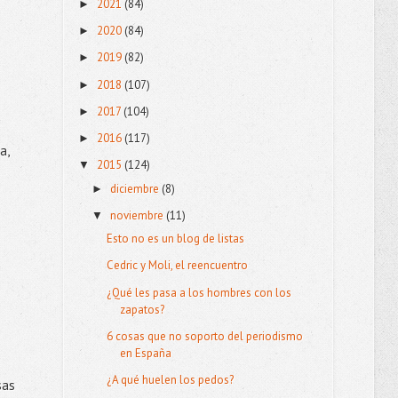
2021
(84)
►
2020
(84)
►
2019
(82)
►
2018
(107)
►
2017
(104)
►
2016
(117)
►
a,
2015
(124)
▼
diciembre
(8)
►
noviembre
(11)
▼
Esto no es un blog de listas
Cedric y Moli, el reencuentro
¿Qué les pasa a los hombres con los
zapatos?
6 cosas que no soporto del periodismo
en España
¿A qué huelen los pedos?
sas