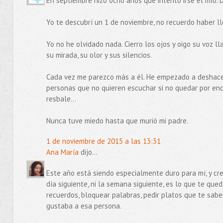
En septiembre hizo ocho años que intentó irse el mío. D
Yo te descubrí un 1 de noviembre, no recuerdo haber ll
Yo no he olvidado nada. Cierro los ojos y oigo su voz
su mirada, su olor y sus silencios.
Cada vez me parezco más a él. He empezado a deshacer
personas que no quieren escuchar si no quedar por encim
resbale...
Nunca tuve miedo hasta que murió mi padre.
1 de noviembre de 2015 a las 13:31
Ana María
dijo...
Este año está siendo especialmente duro para mí, y cre
día siguiente, ni la semana siguiente, es lo que te que
recuerdos, bloquear palabras, pedir platos que te sab
gustaba a esa persona.