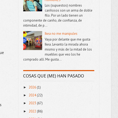
Los (supuestos) nombres
cariñosos son un arma de doble
filo. Por un lado tienen un
componente de cariño, de confianza, de
intimidad, de p...
Ikea no me manipules
Vaya por delante que me gusta
Ikea. Levanto la mirada ahora
mismo y más de la mitad de los
fue
muebles que veo los he
comprado allí. Me gusta...
COSAS QUE (ME) HAN PASADO
2026
(1)
►
2024
(22)
►
2023
(67)
►
s
2022
(86)
►