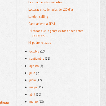
Las mantas y los muertos
Lecturas encadenadas de 120 días
London calling
Carta abierta a SEAT
14 cosas que la gente exitosa hace antes
de desayu...
Mi padre, retazos
octubre
(10)
►
septiembre
(11)
►
agosto
(8)
►
julio
(9)
►
junio
(12)
►
mayo
(11)
►
abril
(10)
►
marzo
(12)
►
ntigua