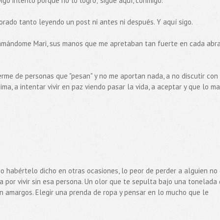
igo intentó porque no lo logró; sigue aquí, conmigo.
orado tanto leyendo un post ni antes ni después. Y aquí sigo.
 llamándome Mari, sus manos que me apretaban tan fuerte en cada abra
me de personas que "pesan" y no me aportan nada, a no discutir con
a, a intentar vivir en paz viendo pasar la vida, a aceptar y que lo ma
o habértelo dicho en otras ocasiones, lo peor de perder a alguien no 
da por vivir sin esa persona. Un olor que te sepulta bajo una tonelada
en amargos. Elegir una prenda de ropa y pensar en lo mucho que le