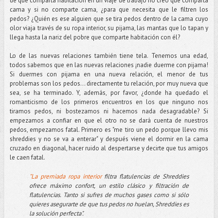
de que comparta habitación en un viaje de trabajo no creo que comparta
cama y si no comparte cama, ¿para que necesita que le filtren los
pedos? ¿Quién es ese alguien que se tira pedos dentro de la cama cuyo
olor viaja través de su ropa interior, su pijama, las mantas que lo tapan y
llega hasta la nariz del pobre que comparte habitación con él?
Lo de las nuevas relaciones también tiene tela. Tenemos una edad,
todos sabemos que en las nuevas relaciones ¡nadie duerme con pijama!
Si duermes con pijama en una nueva relación, el menor de tus
problemas son los pedos... directamente tu relación, por muy nueva que
sea, se ha terminado. Y, además, por favor, ¿donde ha quedado el
romanticismo de los primeros encuentros en los que ninguno nos
tiramos pedos, ni bostezamos ni hacemos nada desagradable? Si
empezamos a confiar en que el otro no se dará cuenta de nuestros
pedos, empezamos fatal. Primero es "me tiro un pedo porque llevo mis
shreddies y no se va a enterar" y después viene el dormir en la cama
cruzado en diagonal, hacer ruido al despertarse y decirte que tus amigos
le caen fatal.
"La premiada ropa interior
filtra flatulencias de Shreddies
ofrece máximo confort, un estilo clásico y filtración de
flatulencias. Tanto si sufres de muchos gases como si sólo
quieres asegurarte de que tus pedos no huelan, Shreddies es
la solución perfecta".