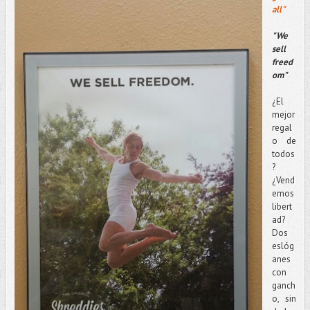
all"
"We
sell
freed
om"
¿El
mejor
regal
o de
todos
?
¿Vend
emos
libert
ad?
Dos
eslóg
anes
con
ganch
o, sin