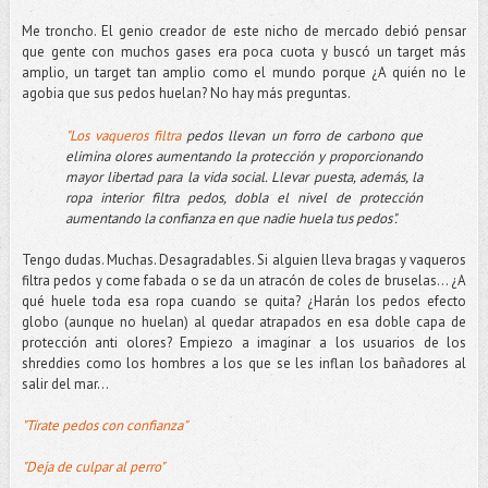
Me troncho. El genio creador de este nicho de mercado debió pensar
que gente con muchos gases era poca cuota y buscó un target más
amplio, un target tan amplio como el mundo porque ¿A quién no le
agobia que sus pedos huelan? No hay más preguntas.
"Los vaqueros filtra
pedos llevan un forro de carbono que
elimina olores aumentando la protección y proporcionando
mayor libertad para la vida social. Llevar puesta, además, la
ropa interior filtra pedos, dobla el nivel de protección
aumentando la confianza en que nadie huela tus pedos".
Tengo dudas. Muchas. Desagradables. Si alguien lleva bragas y vaqueros
filtra pedos y come fabada o se da un atracón de coles de bruselas... ¿A
qué huele toda esa ropa cuando se quita? ¿Harán los pedos efecto
globo (aunque no huelan) al quedar atrapados en esa doble capa de
protección anti olores? Empiezo a imaginar a los usuarios de los
shreddies como los hombres a los que se les inflan los bañadores al
salir del mar...
"Tírate pedos con confianza"
"Deja de culpar al perro"