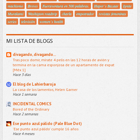
machismo
Breves
Fuerteventura en 500 palabras.
Haper´s Bazaar
Ignite
Murakami
Washigton roadtrip
charla
empotrador
revistas femeninas
series
televisión
women´s health
MI LISTA DE BLOGS
divagando, divagando...
Tras poco domir, mírate 4 pelis en las 12 horas de avión y
termina en la cama esponjosa de un apartamento de expat
[Méx 1]
Hace 3 días
El blog de Lahierbaroja
La casa de los lamentos, Helen Garner
Hace 1 semana
INCIDENTAL COMICS
Bored of the Ordinary
Hace 2 semanas
Ese punto azul pálido (Pale Blue Dot)
'Ese punto azul pálido' cumple 16 años
Hace 4 meses