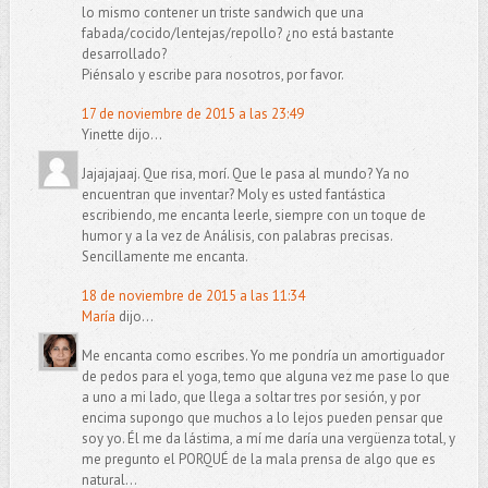
lo mismo contener un triste sandwich que una
fabada/cocido/lentejas/repollo? ¿no está bastante
desarrollado?
Piénsalo y escribe para nosotros, por favor.
17 de noviembre de 2015 a las 23:49
Yinette dijo...
Jajajajaaj. Que risa, morí. Que le pasa al mundo? Ya no
encuentran que inventar? Moly es usted fantástica
escribiendo, me encanta leerle, siempre con un toque de
humor y a la vez de Análisis, con palabras precisas.
Sencillamente me encanta.
18 de noviembre de 2015 a las 11:34
María
dijo...
Me encanta como escribes. Yo me pondría un amortiguador
de pedos para el yoga, temo que alguna vez me pase lo que
a uno a mi lado, que llega a soltar tres por sesión, y por
encima supongo que muchos a lo lejos pueden pensar que
soy yo. Él me da lástima, a mí me daría una vergüenza total, y
me pregunto el PORQUÉ de la mala prensa de algo que es
natural...