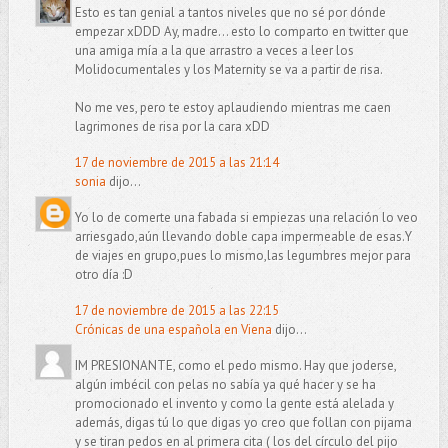
Esto es tan genial a tantos niveles que no sé por dónde
empezar xDDD Ay, madre... esto lo comparto en twitter que
una amiga mía a la que arrastro a veces a leer los
Molidocumentales y los Maternity se va a partir de risa.
No me ves, pero te estoy aplaudiendo mientras me caen
lagrimones de risa por la cara xDD
17 de noviembre de 2015 a las 21:14
sonia
dijo...
Yo lo de comerte una fabada si empiezas una relación lo veo
arriesgado,aún llevando doble capa impermeable de esas.Y
de viajes en grupo,pues lo mismo,las legumbres mejor para
otro día :D
17 de noviembre de 2015 a las 22:15
Crónicas de una española en Viena
dijo...
IM PRESIONANTE, como el pedo mismo. Hay que joderse,
algún imbécil con pelas no sabía ya qué hacer y se ha
promocionado el invento y como la gente está alelada y
además, digas tú lo que digas yo creo que follan con pijama
y se tiran pedos en al primera cita ( los del círculo del pijo