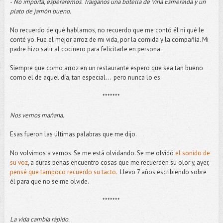
-
No importa, esperaremos. Tráiganos una botella de Viña Esmeralda y un
plato de jamón bueno.
No recuerdo de qué hablamos, no recuerdo que me contó él ni qué le
conté yo. Fue el mejor arroz de mi vida, por la comida y la compañía. Mi
padre hizo salir al cocinero para felicitarle en persona.
Siempre que como arroz en un restaurante espero que sea tan bueno
como el de aquel día, tan especial... pero nunca lo es.
*******
Nos vemos mañana.
Esas fueron las últimas palabras que me dijo.
No volvimos a vernos. Se me está olvidando. Se me olvidó
el sonido de
su voz
, a duras penas encuentro cosas que me recuerden su olor y, ayer,
pensé que tampoco recuerdo su tacto.
Llevo 7 años escribiendo sobre
él para que no se me olvide.
*******
La vida cambia rápido.