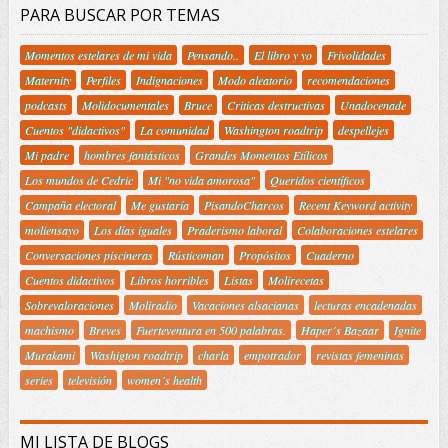
PARA BUSCAR POR TEMAS
Momentos estelares de mi vida
Pensando..
El libro y yo
Frivolidades
Maternity
Perfiles
Indignaciones
Modo aleatorio
recomendaciones
podcasts
Molidocumentales
Bruce
Criticas destructivas
Unadocenade
Cuentos "didactivos"
La comunidad
Washington roadtrip
despellejes
Mi padre
hombres fantásticos
Grandes Momentos Etílicos
Los mundos de Cedric
Mi "no vida amorosa"
Queridos científicos
Campaña electoral
Me gustaría
PisandoCharcos
Recent Keyword activity
moliensayo
Los días iguales
Praderismo laboral
Colaboraciones estelares
Conversaciones piscineras
Rústicoman
Propósitos
Cuaderno
Cuentos didactivos
Libros horribles
Listas
Molirecetas
Sobrevaloraciones
Moliradio
Vacaciones alsacianas
lecturas encadenadas
machismo
Breves
Fuerteventura en 500 palabras.
Haper´s Bazaar
Ignite
Murakami
Washigton roadtrip
charla
empotrador
revistas femeninas
series
televisión
women´s health
MI LISTA DE BLOGS