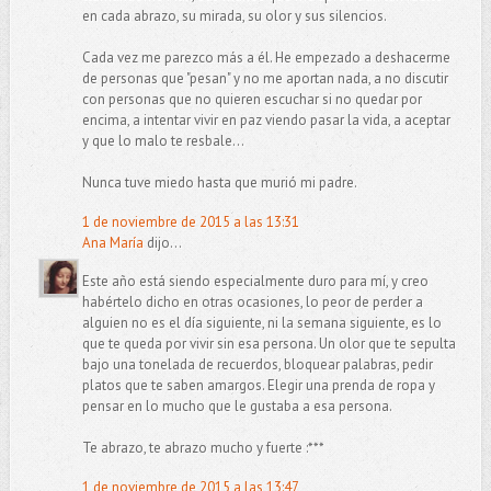
en cada abrazo, su mirada, su olor y sus silencios.
Cada vez me parezco más a él. He empezado a deshacerme
de personas que "pesan" y no me aportan nada, a no discutir
con personas que no quieren escuchar si no quedar por
encima, a intentar vivir en paz viendo pasar la vida, a aceptar
y que lo malo te resbale...
Nunca tuve miedo hasta que murió mi padre.
1 de noviembre de 2015 a las 13:31
Ana María
dijo...
Este año está siendo especialmente duro para mí, y creo
habértelo dicho en otras ocasiones, lo peor de perder a
alguien no es el día siguiente, ni la semana siguiente, es lo
que te queda por vivir sin esa persona. Un olor que te sepulta
bajo una tonelada de recuerdos, bloquear palabras, pedir
platos que te saben amargos. Elegir una prenda de ropa y
pensar en lo mucho que le gustaba a esa persona.
Te abrazo, te abrazo mucho y fuerte :***
1 de noviembre de 2015 a las 13:47