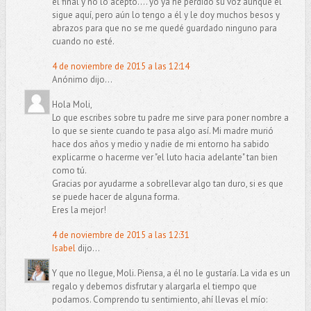
el final y no lo acepto.... yo ya he perdido su voz aunque él
sigue aquí, pero aún lo tengo a él y le doy muchos besos y
abrazos para que no se me quedé guardado ninguno para
cuando no esté.
4 de noviembre de 2015 a las 12:14
Anónimo dijo...
Hola Moli,
Lo que escribes sobre tu padre me sirve para poner nombre a
lo que se siente cuando te pasa algo así. Mi madre murió
hace dos años y medio y nadie de mi entorno ha sabido
explicarme o hacerme ver "el luto hacia adelante" tan bien
como tú.
Gracias por ayudarme a sobrellevar algo tan duro, si es que
se puede hacer de alguna forma.
Eres la mejor!
4 de noviembre de 2015 a las 12:31
Isabel
dijo...
Y que no llegue, Moli. Piensa, a él no le gustaría. La vida es un
regalo y debemos disfrutar y alargarla el tiempo que
podamos. Comprendo tu sentimiento, ahí llevas el mío: