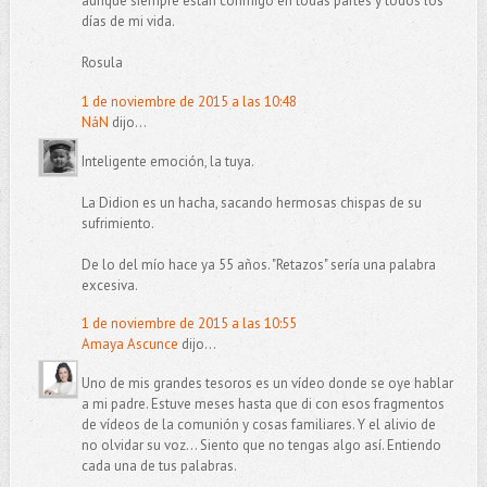
aunque siempre están conmigo en todas partes y todos los
días de mi vida.
Rosula
1 de noviembre de 2015 a las 10:48
NáN
dijo...
Inteligente emoción, la tuya.
La Didion es un hacha, sacando hermosas chispas de su
sufrimiento.
De lo del mío hace ya 55 años. "Retazos" sería una palabra
excesiva.
1 de noviembre de 2015 a las 10:55
Amaya Ascunce
dijo...
Uno de mis grandes tesoros es un vídeo donde se oye hablar
a mi padre. Estuve meses hasta que di con esos fragmentos
de vídeos de la comunión y cosas familiares. Y el alivio de
no olvidar su voz... Siento que no tengas algo así. Entiendo
cada una de tus palabras.