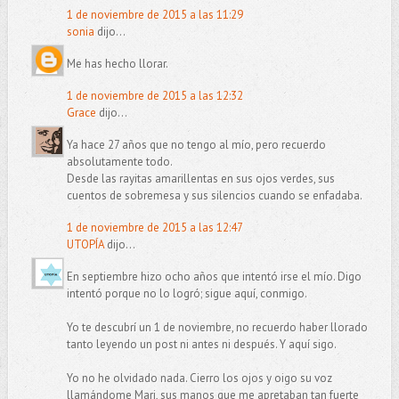
1 de noviembre de 2015 a las 11:29
sonia
dijo...
Me has hecho llorar.
1 de noviembre de 2015 a las 12:32
Grace
dijo...
Ya hace 27 años que no tengo al mío, pero recuerdo
absolutamente todo.
Desde las rayitas amarillentas en sus ojos verdes, sus
cuentos de sobremesa y sus silencios cuando se enfadaba.
1 de noviembre de 2015 a las 12:47
UTOPÍA
dijo...
En septiembre hizo ocho años que intentó irse el mío. Digo
intentó porque no lo logró; sigue aquí, conmigo.
Yo te descubrí un 1 de noviembre, no recuerdo haber llorado
tanto leyendo un post ni antes ni después. Y aquí sigo.
Yo no he olvidado nada. Cierro los ojos y oigo su voz
llamándome Mari, sus manos que me apretaban tan fuerte