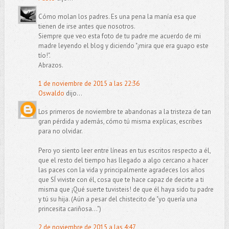
Cómo molan los padres. Es una pena la manía esa que
tienen de irse antes que nosotros.
Siempre que veo esta foto de tu padre me acuerdo de mi
madre leyendo el blog y diciendo "¡mira que era guapo este
tío!".
Abrazos.
1 de noviembre de 2015 a las 22:36
Oswaldo
dijo...
Los primeros de noviembre te abandonas a la tristeza de tan
gran pérdida y además, cómo tú misma explicas, escribes
para no olvidar.
Pero yo siento leer entre líneas en tus escritos respecto a él,
que el resto del tiempo has llegado a algo cercano a hacer
las paces con la vida y principalmente agradeces los años
que SÍ viviste con él, cosa que te hace capaz de decirte a ti
misma que ¡Qué suerte tuvisteis! de que él haya sido tu padre
y tú su hija. (Aún a pesar del chistecito de "yo quería una
princesita cariñosa...")
2 de noviembre de 2015 a las 4:47