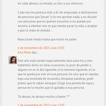
en cada abrazo, su mirada, su olor y sus silencios.
Cada vez me parezco más a él. He empezado a deshacerme
de personas que "pesan" y no me aportan nada, a no discutir
con personas que no quieren escuchar si no quedar por
encima, a intentar vivir en paz viendo pasar la vida, a aceptar
y que lo malo te resbale...
Nunca tuve miedo hasta que murió mi padre.
1 de noviembre de 2015 a las 13:31
Ana María
dijo...
Este año está siendo especialmente duro para mí, y creo
habértelo dicho en otras ocasiones, lo peor de perder a
alguien no es el día siguiente, ni la semana siguiente, es lo
que te queda por vivir sin esa persona. Un olor que te sepulta
bajo una tonelada de recuerdos, bloquear palabras, pedir
platos que te saben amargos. Elegir una prenda de ropa y
pensar en lo mucho que le gustaba a esa persona.
Te abrazo, te abrazo mucho y fuerte :***
1 de noviembre de 2015 a las 13:47