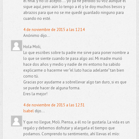
el final y no lo acepto.... yo ya he perdido su voz aunque él
sigue aquí, pero aún lo tengo a él y le doy muchos besos y
abrazos para que no se me quedé guardado ninguno para
cuando no esté.
4 de noviembre de 2015 a las 12:14
Anónimo dijo...
Hola Moli,
Lo que escribes sobre tu padre me sirve para poner nombre a
lo que se siente cuando te pasa algo así. Mi madre murió
hace dos años y medio y nadie de mi entorno ha sabido
explicarme o hacerme ver "el luto hacia adelante" tan bien
como tú.
Gracias por ayudarme a sobrellevar algo tan duro, si es que
se puede hacer de alguna forma.
Eres la mejor!
4 de noviembre de 2015 a las 12:31
Isabel
dijo...
Y que no llegue, Moli. Piensa, a él no le gustaría. La vida es un
regalo y debemos disfrutar y alargarla el tiempo que
podamos. Comprendo tu sentimiento, ahí llevas el mío: