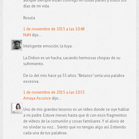
aunque siempre están conmigo en todas partes y todos los
días de mi vida.
Rosula
1 de noviembre de 2015 a las 10:48
NáN
dijo...
Inteligente emoción, la tuya.
La Didion es un hacha, sacando hermosas chispas de su
sufrimiento.
De lo del mío hace ya 55 años. "Retazos" sería una palabra
excesiva.
1 de noviembre de 2015 a las 10:55
Amaya Ascunce
dijo...
Uno de mis grandes tesoros es un vídeo donde se oye hablar
a mi padre. Estuve meses hasta que di con esos fragmentos
de vídeos de la comunión y cosas familiares. Y el alivio de
no olvidar su voz... Siento que no tengas algo así. Entiendo
cada una de tus palabras.