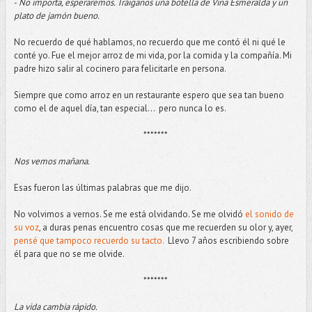
-
No importa, esperaremos. Tráiganos una botella de Viña Esmeralda y un
plato de jamón bueno.
No recuerdo de qué hablamos, no recuerdo que me contó él ni qué le
conté yo. Fue el mejor arroz de mi vida, por la comida y la compañía. Mi
padre hizo salir al cocinero para felicitarle en persona.
Siempre que como arroz en un restaurante espero que sea tan bueno
como el de aquel día, tan especial... pero nunca lo es.
*******
Nos vemos mañana.
Esas fueron las últimas palabras que me dijo.
No volvimos a vernos. Se me está olvidando. Se me olvidó
el sonido de
su voz
, a duras penas encuentro cosas que me recuerden su olor y, ayer,
pensé que tampoco recuerdo su tacto.
Llevo 7 años escribiendo sobre
él para que no se me olvide.
*******
La vida cambia rápido.