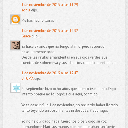
1 de noviembre de 2015 a las 11:29
sonia
dijo...
Me has hecho llorar.
1 de noviembre de 2015 a las 12:32
Grace
dijo...
Ya hace 27 años que no tengo al mío, pero recuerdo
absolutamente todo.
Desde las rayitas amarillentas en sus ojos verdes, sus
cuentos de sobremesa y sus silencios cuando se enfadaba.
1 de noviembre de 2015 a las 12:47
UTOPÍA
dijo...
En septiembre hizo ocho años que intentó irse el mío. Digo
intentó porque no lo logró; sigue aquí, conmigo.
Yo te descubrí un 1 de noviembre, no recuerdo haber llorado
tanto leyendo un post ni antes ni después. Y aquí sigo.
Yo no he olvidado nada. Cierro los ojos y oigo su voz
llamándome Mari, sus manos que me apretaban tan fuerte