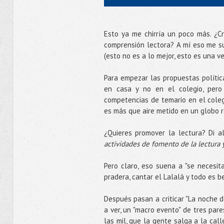
Esto ya me chirría un poco más. ¿C
comprensión lectora? A mí eso me s
(esto no es a lo mejor, esto es una v
Para empezar las propuestas polític
en casa y no en el colegio, pero 
competencias de temario en el coleg
es más que aire metido en un globo 
¿Quieres promover la lectura? Di a
actividades de fomento de la lectura y
Pero claro, eso suena a "se necesit
pradera, cantar el Lalalá y todo es b
Después pasan a criticar "La noche de
a ver, un "macro evento" de tres par
las mil, que la gente salga a la cal