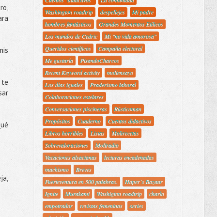
Cuentos "didactivos"
La comunidad
ro,
Washington roadtrip
despellejes
Mi padre
ara
hombres fantásticos
Grandes Momentos Etílicos
Los mundos de Cedric
Mi "no vida amorosa"
Queridos científicos
Campaña electoral
mis
Me gustaría
PisandoCharcos
Recent Keyword activity
moliensayo
 te
Los días iguales
Praderismo laboral
sar
Colaboraciones estelares
Conversaciones piscineras
Rústicoman
Propósitos
Cuaderno
Cuentos didactivos
Qué
Libros horribles
Listas
Molirecetas
Sobrevaloraciones
Moliradio
Vacaciones alsacianas
lecturas encadenadas
machismo
Breves
ja,
Fuerteventura en 500 palabras.
Haper´s Bazaar
Ignite
Murakami
Washigton roadtrip
charla
empotrador
revistas femeninas
series