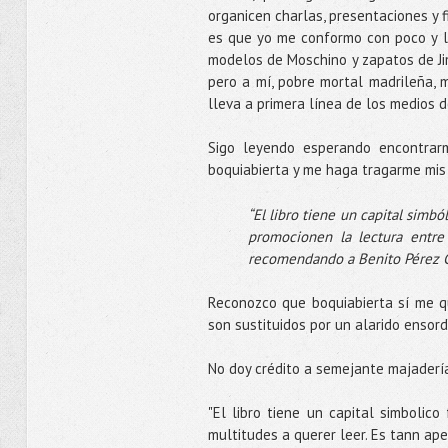
organicen charlas, presentaciones y f
es que yo me conformo con poco y l
modelos de Moschino y zapatos de Ji
pero a mí, pobre mortal madrileña, 
lleva a primera línea de los medios 
Sigo leyendo esperando encontrar
boquiabierta y me haga tragarme mis
“El libro tiene un capital simb
promocionen la lectura entre
recomendando a Benito Pérez G
Reconozco que boquiabierta sí me q
son sustituidos por un alarido enso
No doy crédito a semejante majaderí
"El libro tiene un capital simbolic
multitudes a querer leer. Es tann ap