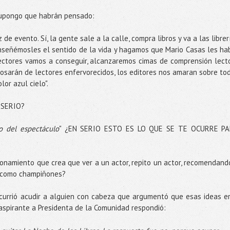
supongo que habrán pensado:
e evento. Sí, la gente sale a la calle, compra libros y va a las librer
nseñémosles el sentido de la vida y hagamos que Mario Casas les ha
ectores vamos a conseguir, alcanzaremos cimas de comprensión lect
bosarán de lectores enfervorecidos, los editores nos amaran sobre to
lor azul cielo".
N SERIO?
o del espectáculo
" ¿EN SERIO ESTO ES LO QUE SE TE OCURRE P
onamiento que crea que ver a un actor, repito un actor, recomendand
s como champiñones?
 ocurrió acudir a alguien con cabeza que argumentó que esas ideas e
aspirante a Presidenta de la Comunidad respondió: