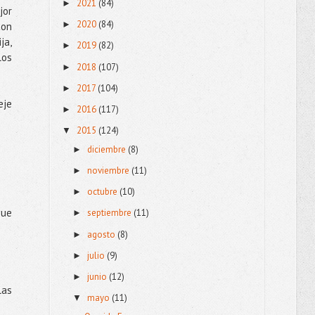
2021
(84)
►
jor
2020
(84)
►
con
ja,
2019
(82)
►
los
2018
(107)
►
2017
(104)
►
eje
2016
(117)
►
2015
(124)
▼
diciembre
(8)
►
noviembre
(11)
►
octubre
(10)
►
que
septiembre
(11)
►
agosto
(8)
►
julio
(9)
►
junio
(12)
►
las
mayo
(11)
▼