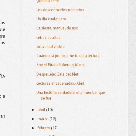
Querida Espe
Los desconocidos rutinarios
Un día cualquiera
ías
La siesta, manual de uso
ble
ora
Letras escritas
das
Gravedad visible
Cuando la política me toca la lectura
Soy el Pirata Roberts y tú no
Despelleje: Gala del Met
ARA
Lecturas encadenadas.- Abril
Una historia verdadera, el primer bar que
o a
se fue
abril
(10)
►
ran
marzo
(12)
►
febrero
(12)
►