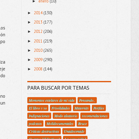
enero
(10)
►
2014
(130)
►
2013
(177)
►
los
2012
(206)
►
ión
2011
(219)
upo
►
2010
(265)
►
2009
(290)
►
iza
eje
2008
(144)
►
ndo
PARA BUSCAR POR TEMAS
ano
Momentos estelares de mi vida
Pensando..
 un
El libro y yo
Frivolidades
Maternity
Perfiles
Indignaciones
Modo aleatorio
recomendaciones
podcasts
Molidocumentales
Bruce
Criticas destructivas
Unadocenade