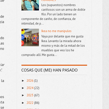
 de
Los (supuestos) nombres
cariñosos son un arma de doble
filo. Por un lado tienen un
 de
componente de cariño, de confianza, de
cia
intimidad, de p...
Ikea no me manipules
Vaya por delante que me gusta
ado
Ikea. Levanto la mirada ahora
las
mismo y más de la mitad de los
 no
muebles que veo los he
comprado allí. Me gusta...
iar
COSAS QUE (ME) HAN PASADO
".
 la
2026
(1)
►
2024
(22)
►
2023
(67)
►
mos
sta
2022
(86)
►
 se