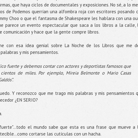
irmas, que haya ciclos de documentales y exposiciones. No sé, a lo me
os de Podemos querrían una alfombra roja con escritores posando 
mmy Choo o que el fantasma de Shakespeare les hablara con una oui
me parece un evento espectacular que saca a los libros a la calle, 
de comunicación y hace que la gente compre libros.
me con esa idea genial sobre La Noche de los Libros que me d
 palabras y mis pensamientos.
ólico fuerte y debemos contar con actores y deportistas famosos que
 cientos de miles. Por ejemplo, Mireia Belmonte o Mario Casas
aldós”.
uedo. Y reconozco que me trago mis palabras y mis pensamientos 
rdecedor ¿EN SERIO?
a.
o fuerte"...todo el mundo sabe que esta es una frase que mueve a 
etecible...como cortarse las cutículas con un hacha.