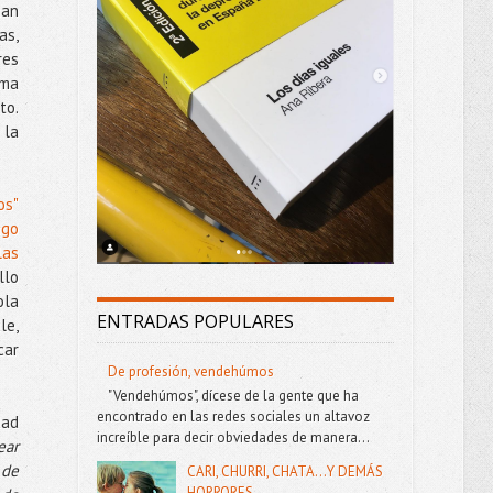
han
as,
res
ama
to.
 la
os"
ngo
las
llo
ola
ENTRADAS POPULARES
le,
car
De profesión, vendehúmos
"Vendehúmos", dícese de la gente que ha
encontrado en las redes sociales un altavoz
dad
increíble para decir obviedades de manera...
ear
 de
CARI, CHURRI, CHATA...Y DEMÁS
HORRORES