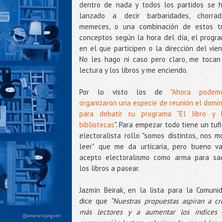
dentro de nada y todos los partidos se 
lanzado a decir barbaridades, chorrad
memeces, o una combinación de estos t
conceptos según la hora del día, el progr
en el que participen o la dirección del vien
No les hago ni caso pero claro, me tocan
lectura y los libros y me enciendo.
Por lo visto los de
"Ahora podem
organizaron una especie de reunión el domi
para debatir su programa "El libro y 
bibliotecas
". Para empezar todo tiene un tufi
electoralista rollo "somos distintos, nos m
leer" que me da urticaria, pero bueno va
acepto electoralismo como arma para sa
los libros a pasear.
Jazmín Beirak, en la lista para la Comuni
dice que
“Nuestras propuestas aspiran a cr
más lectores y a aumentar los índices