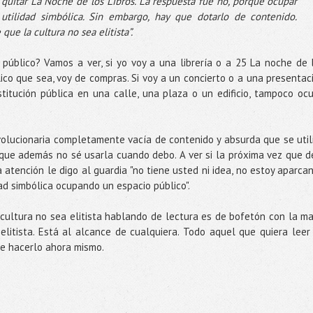
uitar La Noche de los Libros. La respuesta fue no, porque ocupar
utilidad simbólica. Sin embargo, hay que dotarlo de contenido.
que la cultura no sea elitista”.
 público? Vamos a ver, si yo voy a una librería o a 25 La noche de 
ico que sea, voy de compras. Si voy a un concierto o a una presentac
itución pública en una calle, una plaza o un edificio, tampoco oc
volucionaria completamente vacía de contenido y absurda que se util
orque además no sé usarla cuando debo. A ver si la próxima vez que d
 atención le digo al guardia "no tiene usted ni idea, no estoy aparca
dad simbólica ocupando un espacio público".
 cultura no sea elitista hablando de lectura es de bofetón con la m
s elitista. Está al alcance de cualquiera. Todo aquel que quiera leer
de hacerlo ahora mismo.