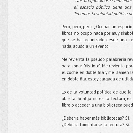
"Nos preguntamos si debíamos q
el espacio público tiene una 
Tenemos la voluntad política de 
Pero, pero, pero. ¿Ocupar un espacio
libros, no ocupo nada por muy simból
que se ha organizado desde una inst
nada, acudo a un evento.
Me revienta la pseudo palabrería re
para sonar "distinto". Me revienta p
el coche en doble fila y me llamen la
en doble fila, estoy cargada de utili
Lo de la voluntad política de que la
abierta. Si algo no es la lectura, e
libro o acceder a una biblioteca pue
¿Debería haber más bibliotecas? Sí.
¿Debería fomentarse la lectura? Sí.