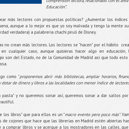
comprensión lectora, relacionado con el área
Educación”.
rear más lectores con propuestas políticas? ¿Aumentar los índices
uena, aunque a lo mejor es que yo soy malvada y tengo la mente su
erdad verdadera) a palabrería chachi piruli de Disney.
as no crean más lectores. Los lectores se "hacen" por el hábito cre
en cualquier caso, aunque quisieras hacer algo en educación, 
io son del Estado, no de la Comunidad de Madrid así que todo esto
rosa.
lgo como "
proponemos abrir más bibliotecas, ampliar horarios, financ
 dotar de dinero y libros a las localidades con menor índice de lectores
a pasta" y no queremos sonar así, queremos sonar a dar saltos por
eautiful.
 los libros" que para ellos es un "
macro evento pero poco más"
. Va
es de cojones que hace que las librerías en Madrid estén abiertas ha
le a comprar libros y se acerque a los mostradores en las calles, que