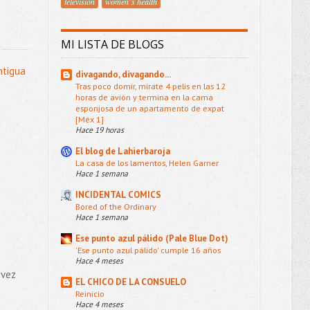
televisión
women´s health
MI LISTA DE BLOGS
ntigua
divagando, divagando...
Tras poco domir, mírate 4 pelis en las 12
horas de avión y termina en la cama
esponjosa de un apartamento de expat
[Méx 1]
Hace 19 horas
El blog de Lahierbaroja
La casa de los lamentos, Helen Garner
Hace 1 semana
INCIDENTAL COMICS
Bored of the Ordinary
Hace 1 semana
Ese punto azul pálido (Pale Blue Dot)
'Ese punto azul pálido' cumple 16 años
Hace 4 meses
 vez
EL CHICO DE LA CONSUELO
Reinicio
Hace 4 meses