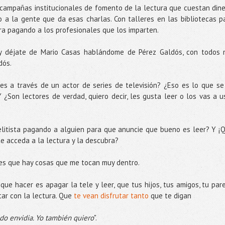
campañas institucionales de fomento de la lectura que cuestan dine
 a la gente que da esas charlas. Con talleres en las bibliotecas p
ura pagando a los profesionales que los imparten.
 déjate de Mario Casas hablándome de Pérez Galdós, con todos 
dós.
s a través de un actor de series de televisión? ¿Eso es lo que se
¿Son lectores de verdad, quiero decir, les gusta leer o los vas a u
elitista pagando a alguien para que anuncie que bueno es leer? Y ¡
te acceda a la lectura y la descubra?
 es que hay cosas que me tocan muy dentro.
ue hacer es apagar la tele y leer, que tus hijos, tus amigos, tu pare
tar con la lectura. Que
te vean disfrutar tanto
que te digan
do envidia. Yo también quiero
".