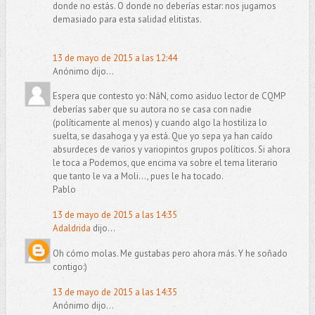
donde no estás. O donde no deberías estar: nos jugamos
demasiado para esta salidad elitistas.
13 de mayo de 2015 a las 12:44
Anónimo dijo...
Espera que contesto yo: NáN, como asiduo lector de CQMP
deberías saber que su autora no se casa con nadie
(políticamente al menos) y cuando algo la hostiliza lo
suelta, se dasahoga y ya está. Que yo sepa ya han caído
absurdeces de varios y variopintos grupos políticos. Si ahora
le toca a Podemos, que encima va sobre el tema literario
que tanto le va a Moli..., pues le ha tocado.
Pablo
13 de mayo de 2015 a las 14:35
Adaldrida
dijo...
Oh cómo molas. Me gustabas pero ahora más. Y he soñado
contigo:)
13 de mayo de 2015 a las 14:35
Anónimo dijo...