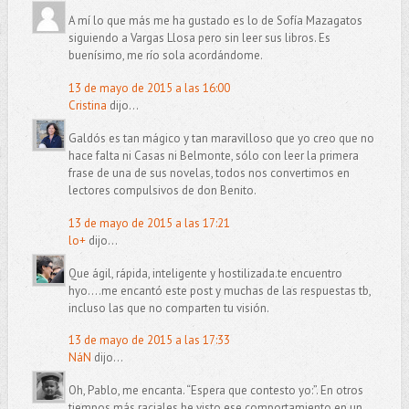
A mí lo que más me ha gustado es lo de Sofía Mazagatos
siguiendo a Vargas Llosa pero sin leer sus libros. Es
buenísimo, me río sola acordándome.
13 de mayo de 2015 a las 16:00
Cristina
dijo...
Galdós es tan mágico y tan maravilloso que yo creo que no
hace falta ni Casas ni Belmonte, sólo con leer la primera
frase de una de sus novelas, todos nos convertimos en
lectores compulsivos de don Benito.
13 de mayo de 2015 a las 17:21
lo+
dijo...
Que ágil, rápida, inteligente y hostilizada.te encuentro
hyo....me encantó este post y muchas de las respuestas tb,
incluso las que no comparten tu visión.
13 de mayo de 2015 a las 17:33
NáN
dijo...
Oh, Pablo, me encanta. “Espera que contesto yo:”. En otros
tiempos más raciales he visto ese comportamiento en un