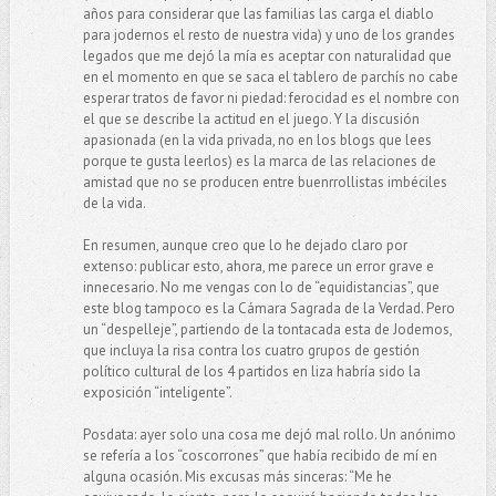
años para considerar que las familias las carga el diablo
para jodernos el resto de nuestra vida) y uno de los grandes
legados que me dejó la mía es aceptar con naturalidad que
en el momento en que se saca el tablero de parchís no cabe
esperar tratos de favor ni piedad: ferocidad es el nombre con
el que se describe la actitud en el juego. Y la discusión
apasionada (en la vida privada, no en los blogs que lees
porque te gusta leerlos) es la marca de las relaciones de
amistad que no se producen entre buenrrollistas imbéciles
de la vida.
En resumen, aunque creo que lo he dejado claro por
extenso: publicar esto, ahora, me parece un error grave e
innecesario. No me vengas con lo de “equidistancias”, que
este blog tampoco es la Cámara Sagrada de la Verdad. Pero
un “despelleje”, partiendo de la tontacada esta de Jodemos,
que incluya la risa contra los cuatro grupos de gestión
político cultural de los 4 partidos en liza habría sido la
exposición “inteligente”.
Posdata: ayer solo una cosa me dejó mal rollo. Un anónimo
se refería a los “coscorrones” que había recibido de mí en
alguna ocasión. Mis excusas más sinceras: “Me he