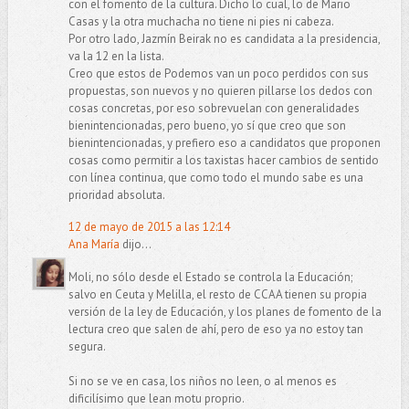
con el fomento de la cultura. Dicho lo cual, lo de Mario
Casas y la otra muchacha no tiene ni pies ni cabeza.
Por otro lado, Jazmín Beirak no es candidata a la presidencia,
va la 12 en la lista.
Creo que estos de Podemos van un poco perdidos con sus
propuestas, son nuevos y no quieren pillarse los dedos con
cosas concretas, por eso sobrevuelan con generalidades
bienintencionadas, pero bueno, yo sí que creo que son
bienintencionadas, y prefiero eso a candidatos que proponen
cosas como permitir a los taxistas hacer cambios de sentido
con línea continua, que como todo el mundo sabe es una
prioridad absoluta.
12 de mayo de 2015 a las 12:14
Ana María
dijo...
Moli, no sólo desde el Estado se controla la Educación;
salvo en Ceuta y Melilla, el resto de CCAA tienen su propia
versión de la ley de Educación, y los planes de fomento de la
lectura creo que salen de ahí, pero de eso ya no estoy tan
segura.
Si no se ve en casa, los niños no leen, o al menos es
dificilísimo que lean motu proprio.