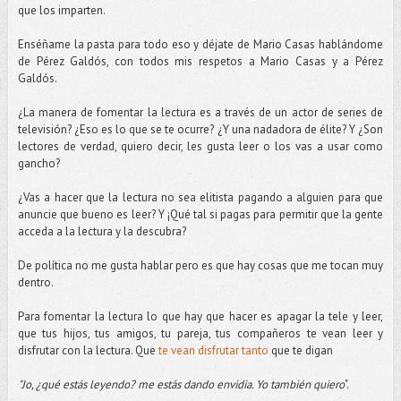
que los imparten.
Enséñame la pasta para todo eso y déjate de Mario Casas hablándome
de Pérez Galdós, con todos mis respetos a Mario Casas y a Pérez
Galdós.
¿La manera de fomentar la lectura es a través de un actor de series de
televisión? ¿Eso es lo que se te ocurre? ¿Y una nadadora de élite? Y ¿Son
lectores de verdad, quiero decir, les gusta leer o los vas a usar como
gancho?
¿Vas a hacer que la lectura no sea elitista pagando a alguien para que
anuncie que bueno es leer? Y ¡Qué tal si pagas para permitir que la gente
acceda a la lectura y la descubra?
De política no me gusta hablar pero es que hay cosas que me tocan muy
dentro.
Para fomentar la lectura lo que hay que hacer es apagar la tele y leer,
que tus hijos, tus amigos, tu pareja, tus compañeros te vean leer y
disfrutar con la lectura. Que
te vean disfrutar tanto
que te digan
"Jo, ¿qué estás leyendo? me estás dando envidia. Yo también quiero
".