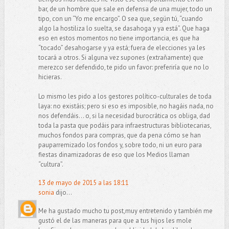
bar, de un hombre que sale en defensa de una mujer, todo un
tipo, con un “Yo me encargo”. O sea que, según tú, “cuando
algo la hostiliza lo suelta, se dasahoga y ya está”. Que haga
eso en estos momentos no tiene importancia, es que ha
“tocado” desahogarse y ya está; fuera de elecciones ya les
tocará a otros. Si alguna vez supones (extrañamente) que
merezco ser defendido, te pido un favor: preferiría que no lo
hicieras.
Lo mismo les pido a los gestores político-culturales de toda
laya: no existáis; pero si eso es imposible, no hagáis nada, no
nos defendáis... o, si la necesidad burocrática os obliga, dad
toda la pasta que podáis para infraestructuras bibliotecarias,
muchos fondos para compras, que da pena cómo se han
pauparremizado los fondos y, sobre todo, ni un euro para
fiestas dinamizadoras de eso que los Medios llaman
“cultura”.
13 de mayo de 2015 a las 18:11
sonia
dijo...
Me ha gustado mucho tu post,muy entretenido y también me
gustó el de las maneras para que a tus hijos les mole