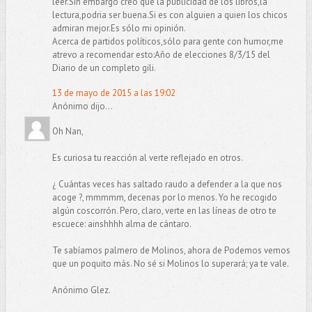
leer.Sin embargo creo que la publicidad de los libros,la
lectura,podria ser buena.Si es con alguien a quien los chicos
admiran mejor.Es sólo mi opinión.
Acerca de partidos políticos,sólo para gente con humor,me
atrevo a recomendar esto:Año de elecciones 8/3/15 del
Diario de un completo gili.
13 de mayo de 2015 a las 19:02
Anónimo dijo...
Oh Nan,
Es curiosa tu reacción al verte reflejado en otros.
¿ Cuántas veces has saltado raudo a defender a la que nos
acoge ?, mmmmm, decenas por lo menos. Yo he recogido
algún coscorrón. Pero, claro, verte en las líneas de otro te
escuece: ainshhhh alma de cántaro.
Te sabíamos palmero de Molinos, ahora de Podemos vemos
que un poquito más. No sé si Molinos lo superará; ya te vale.
Anónimo Glez.