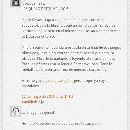
Oye, qué risas.
¡¡ES QUE LO ESTOY VIENDO!!
Mario Casas llega a casa, se quita la camiseta (por
supuesto), va a la librería, coge un tomo de los "Episodios
Nacionales", lo mete en el microondas, lo saca calentito y se
lo frota por el torso.
Mireia Belmonte nadando a espalda en la final de los juegos
olímpicos, lleva algo extraño entre el pecho y la barbilla...
oh, es un libro. Está nadando y leyendo al mismo tiempo.
Pasa las páginas con la lengua. Es maravilloso. Gana la
medalla de oro en la carrera de nuestros corazones.
A mí me gustaba
esta campaña
, pero es que yo soy un
nostálgico.
12 de mayo de 2015 a las 14:03
Anniehall
dijo...
La imagen es genial.
Hombre Revenido, sabía que esa era tu campaña.