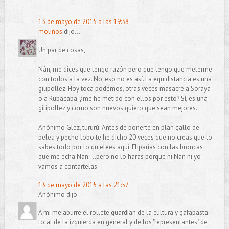
13 de mayo de 2015 a las 19:38
molinos
dijo...
Un par de cosas,
Nán, me dices que tengo razón pero que tengo que meterme
con todos a la vez. No, eso no es así. La equidistancia es una
gilipollez. Hoy toca podemos, otras veces masacré a Soraya
o a Rubacaba. ¿me he metido con ellos por esto? Sí, es una
gilipollez y como son nuevos quiero que sean mejores.
Anónimo Glez, tururú. Antes de ponerte en plan gallo de
pelea y pecho lobo te he dicho 20 veces que no creas que lo
sabes todo por lo qu elees aquí. Fliparías con las broncas
que me echa Nán....pero no lo harás porque ni Nán ni yo
vamos a contártelas.
13 de mayo de 2015 a las 21:57
Anónimo dijo...
A mi me aburre el rollete guardian de la cultura y gafapasta
total de la izquierda en general y de los "representantes" de