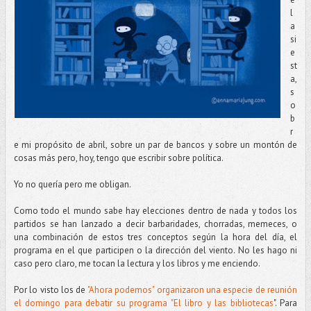
l
a
si
e
st
a,
s
o
b
r
e mi propósito de abril, sobre un par de bancos y sobre un montón de
cosas más pero, hoy, tengo que escribir sobre política.
Yo no quería pero me obligan.
Como todo el mundo sabe hay elecciones dentro de nada y todos los
partidos se han lanzado a decir barbaridades, chorradas, memeces, o
una combinación de estos tres conceptos según la hora del día, el
programa en el que participen o la dirección del viento. No les hago ni
caso pero claro, me tocan la lectura y los libros y me enciendo.
Por lo visto los de
"Ahora podemos" organizaron una especie de reunión
el domingo para debatir su programa "El libro y las bibliotecas
". Para