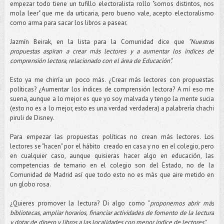
empezar todo tiene un tufillo electoralista rollo "somos distintos, nos
mola leer" que me da urticaria, pero bueno vale, acepto electoralismo
como arma para sacar los libros a pasear.
Jazmín Beirak, en la lista para la Comunidad dice que
“Nuestras
propuestas aspiran a crear más lectores y a aumentar los índices de
comprensión lectora, relacionado con el área de Educación”.
Esto ya me chirría un poco más. ¿Crear más lectores con propuestas
políticas? ¿Aumentar los índices de comprensión lectora? A mí eso me
suena, aunque a lo mejor es que yo soy malvada y tengo la mente sucia
(esto no es a lo mejor, esto es una verdad verdadera) a palabrería chachi
piruli de Disney.
Para empezar las propuestas políticas no crean más lectores. Los
lectores se "hacen" por el hábito creado en casa y no en el colegio, pero
en cualquier caso, aunque quisieras hacer algo en educación, las
competencias de temario en el colegio son del Estado, no de la
Comunidad de Madrid así que todo esto no es más que aire metido en
un globo rosa.
¿Quieres promover la lectura? Di algo como "
proponemos abrir más
bibliotecas, ampliar horarios, financiar actividades de fomento de la lectura
y dotar de dinero y libros a las localidades con menor índice de lectores".