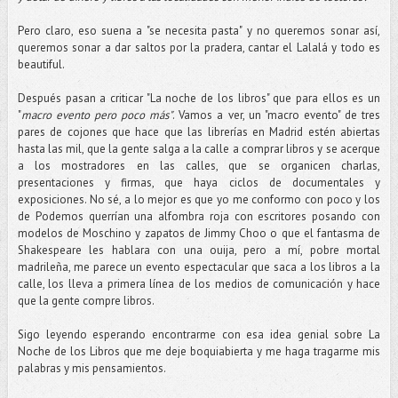
Pero claro, eso suena a "se necesita pasta" y no queremos sonar así,
queremos sonar a dar saltos por la pradera, cantar el Lalalá y todo es
beautiful.
Después pasan a criticar "La noche de los libros" que para ellos es un
"
macro evento pero poco más"
. Vamos a ver, un "macro evento" de tres
pares de cojones que hace que las librerías en Madrid estén abiertas
hasta las mil, que la gente salga a la calle a comprar libros y se acerque
a los mostradores en las calles, que se organicen charlas,
presentaciones y firmas, que haya ciclos de documentales y
exposiciones. No sé, a lo mejor es que yo me conformo con poco y los
de Podemos querrían una alfombra roja con escritores posando con
modelos de Moschino y zapatos de Jimmy Choo o que el fantasma de
Shakespeare les hablara con una ouija, pero a mí, pobre mortal
madrileña, me parece un evento espectacular que saca a los libros a la
calle, los lleva a primera línea de los medios de comunicación y hace
que la gente compre libros.
Sigo leyendo esperando encontrarme con esa idea genial sobre La
Noche de los Libros que me deje boquiabierta y me haga tragarme mis
palabras y mis pensamientos.