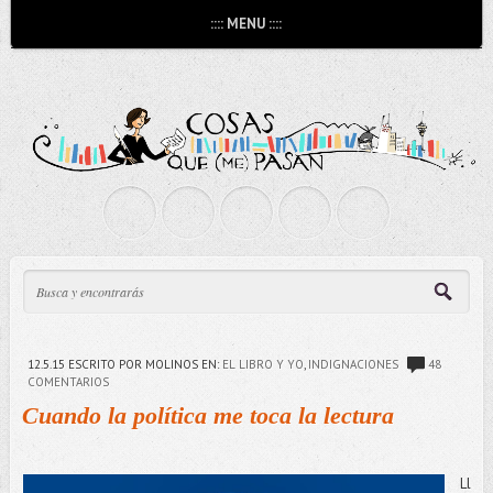
:::: MENU ::::
12.5.15
ESCRITO POR MOLINOS
EN:
EL LIBRO Y YO
,
INDIGNACIONES
48
COMENTARIOS
Cuando la política me toca la lectura
Ll