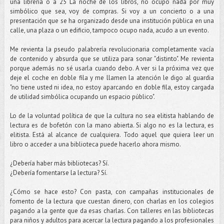
una librería o a 25 La noche de los libros, no ocupo nada por muy
simbólico que sea, voy de compras. Si voy a un concierto o a una
presentación que se ha organizado desde una institución pública en una
calle, una plaza o un edificio, tampoco ocupo nada, acudo a un evento.
Me revienta la pseudo palabrería revolucionaria completamente vacía
de contenido y absurda que se utiliza para sonar "distinto". Me revienta
porque además no sé usarla cuando debo. A ver si la próxima vez que
deje el coche en doble fila y me llamen la atención le digo al guardia
"no tiene usted ni idea, no estoy aparcando en doble fila, estoy cargada
de utilidad simbólica ocupando un espacio público".
Lo de la voluntad política de que la cultura no sea elitista hablando de
lectura es de bofetón con la mano abierta. Si algo no es la lectura, es
elitista. Está al alcance de cualquiera. Todo aquel que quiera leer un
libro o acceder a una biblioteca puede hacerlo ahora mismo.
¿Debería haber más bibliotecas? Sí.
¿Debería fomentarse la lectura? Sí.
¿Cómo se hace esto? Con pasta, con campañas institucionales de
fomento de la lectura que cuestan dinero, con charlas en los colegios
pagando a la gente que da esas charlas. Con talleres en las bibliotecas
para niños y adultos para acercar la lectura pagando a los profesionales