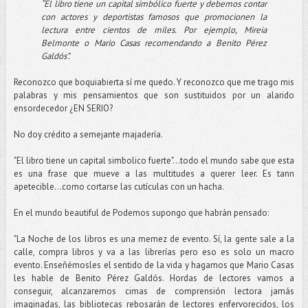
“El libro tiene un capital simbólico fuerte y debemos contar
con actores y deportistas famosos que promocionen la
lectura entre cientos de miles. Por ejemplo, Mireia
Belmonte o Mario Casas recomendando a Benito Pérez
Galdós”.
Reconozco que boquiabierta sí me quedo. Y reconozco que me trago mis
palabras y mis pensamientos que son sustituidos por un alarido
ensordecedor ¿EN SERIO?
No doy crédito a semejante majadería.
"El libro tiene un capital simbolico fuerte"...todo el mundo sabe que esta
es una frase que mueve a las multitudes a querer leer. Es tann
apetecible...como cortarse las cutículas con un hacha.
En el mundo beautiful de Podemos supongo que habrán pensado:
"La Noche de los libros es una memez de evento. Sí, la gente sale a la
calle, compra libros y va a las librerías pero eso es solo un macro
evento. Enseñémosles el sentido de la vida y hagamos que Mario Casas
les hable de Benito Pérez Galdós. Hordas de lectores vamos a
conseguir, alcanzaremos cimas de comprensión lectora jamás
imaginadas, las bibliotecas rebosarán de lectores enfervorecidos, los