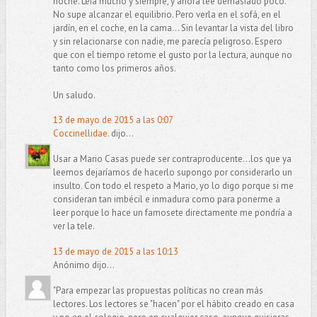
noche. Leía mucho y siempre, y ahora lee demasiado poco.
No supe alcanzar el equilibrio. Pero verla en el sofá, en el
jardín, en el coche, en la cama... Sin levantar la vista del libro
y sin relacionarse con nadie, me parecía peligroso. Espero
que con el tiempo retome el gusto por la lectura, aunque no
tanto como los primeros años.
Un saludo.
13 de mayo de 2015 a las 0:07
Coccinellidae.
dijo...
Usar a Mario Casas puede ser contraproducente...los que ya
leemos dejaríamos de hacerlo supongo por considerarlo un
insulto. Con todo el respeto a Mario, yo lo digo porque si me
consideran tan imbécil e inmadura como para ponerme a
leer porque lo hace un famosete directamente me pondría a
ver la tele.
13 de mayo de 2015 a las 10:13
Anónimo dijo...
"Para empezar las propuestas políticas no crean más
lectores. Los lectores se "hacen" por el hábito creado en casa