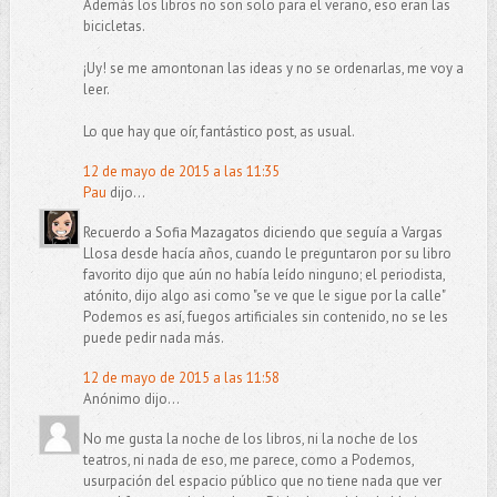
Además los libros no son solo para el verano, eso eran las
bicicletas.
¡Uy! se me amontonan las ideas y no se ordenarlas, me voy a
leer.
Lo que hay que oír, fantástico post, as usual.
12 de mayo de 2015 a las 11:35
Pau
dijo...
Recuerdo a Sofia Mazagatos diciendo que seguía a Vargas
Llosa desde hacía años, cuando le preguntaron por su libro
favorito dijo que aún no había leído ninguno; el periodista,
atónito, dijo algo asi como "se ve que le sigue por la calle"
Podemos es así, fuegos artificiales sin contenido, no se les
puede pedir nada más.
12 de mayo de 2015 a las 11:58
Anónimo dijo...
No me gusta la noche de los libros, ni la noche de los
teatros, ni nada de eso, me parece, como a Podemos,
usurpación del espacio público que no tiene nada que ver