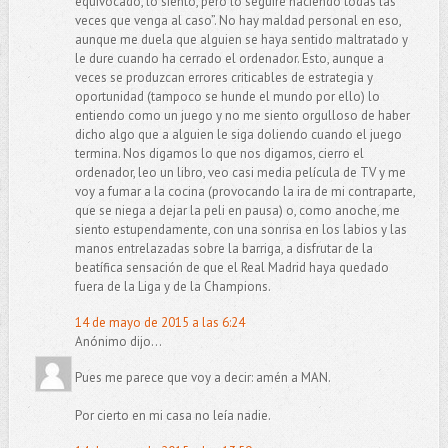
equivocado, lo siento, pero lo seguiré haciendo todas las
veces que venga al caso”. No hay maldad personal en eso,
aunque me duela que alguien se haya sentido maltratado y
le dure cuando ha cerrado el ordenador. Esto, aunque a
veces se produzcan errores criticables de estrategia y
oportunidad (tampoco se hunde el mundo por ello) lo
entiendo como un juego y no me siento orgulloso de haber
dicho algo que a alguien le siga doliendo cuando el juego
termina. Nos digamos lo que nos digamos, cierro el
ordenador, leo un libro, veo casi media película de TV y me
voy a fumar a la cocina (provocando la ira de mi contraparte,
que se niega a dejar la peli en pausa) o, como anoche, me
siento estupendamente, con una sonrisa en los labios y las
manos entrelazadas sobre la barriga, a disfrutar de la
beatífica sensación de que el Real Madrid haya quedado
fuera de la Liga y de la Champions.
14 de mayo de 2015 a las 6:24
Anónimo dijo...
Pues me parece que voy a decir: amén a MAN.
Por cierto en mi casa no leía nadie.