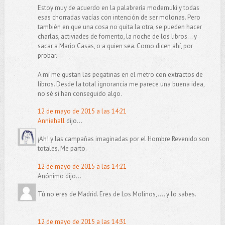
Estoy muy de acuerdo en la palabrería modernuki y todas
esas chorradas vacías con intención de ser molonas. Pero
también en que una cosa no quita la otra, se pueden hacer
charlas, activiades de fomento, la noche de los libros... y
sacar a Mario Casas, o a quien sea. Como dicen ahí, por
probar.
A mí me gustan las pegatinas en el metro con extractos de
libros. Desde la total ignorancia me parece una buena idea,
no sé si han conseguido algo.
12 de mayo de 2015 a las 14:21
Anniehall
dijo...
¡Ah! y las campañas imaginadas por el Hombre Revenido son
totales. Me parto.
12 de mayo de 2015 a las 14:21
Anónimo dijo...
Tú no eres de Madrid. Eres de Los Molinos,.... y lo sabes.
12 de mayo de 2015 a las 14:31