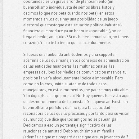
oportunidad es un grave error de planteamiento (un
buenrrollismo individualista de sémos libres, listos y
decimos lo que nos peta cuando nos peta), en estos
momentos en los que hay una posibilidad de un juego
electoral que trastoque esta situación política-industrial-
financiera que produce ya un hedor insoportable (¿no os
llega el hedor, amiguitos? Si os habéis inmunizado, no tenéis
corazón). Y eso te lo tengo que criticar duramente.
Si fueras una furibunda anti-Jodemos y una supporter
acérrima de los que manejan los consejos de administración
de las entidades financieras, las multinacionales, las
empresas del Ibex los Medios de comunicación masivos, tu
posición la vería absolutamente lógica e impecable. Pero
como no lo eres, unirte al ataque de todos esos
manejadores, en estos momentos, me parece muy criticable.
Y lo digo. ¿Pasa algo por eso? No. Hay quienes han visto aquí
un desmoronamiento de la amistad. Se equivocan. Existe un
buenrrollismo pérfido y dañino (para la capacidad
razonadora de los que lo practican, y por tanto para su visión
del mundo) que dice que los amigos no se pelean. ¡Ja!
Dedicamos a eso un porcentaje significativo de las
relaciones de amistad. Debo muchísimo a mi familia
(además de que me preparó desde que era un jovencito de 3