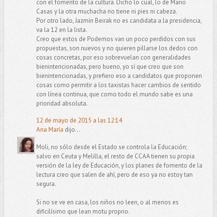
con el fomento de la cultura. Dicho lo cual, lo de Mario
Casas y la otra muchacha no tiene ni pies ni cabeza.
Por otro lado, Jazmín Beirak no es candidata a la presidencia,
va la 12 en la lista.
Creo que estos de Podemos van un poco perdidos con sus
propuestas, son nuevos y no quieren pillarse los dedos con
cosas concretas, por eso sobrevuelan con generalidades
bienintencionadas, pero bueno, yo sí que creo que son
bienintencionadas, y prefiero eso a candidatos que proponen
cosas como permitir a los taxistas hacer cambios de sentido
con línea continua, que como todo el mundo sabe es una
prioridad absoluta.
12 de mayo de 2015 a las 12:14
Ana María
dijo...
Moli, no sólo desde el Estado se controla la Educación;
salvo en Ceuta y Melilla, el resto de CCAA tienen su propia
versión de la ley de Educación, y los planes de fomento de la
lectura creo que salen de ahí, pero de eso ya no estoy tan
segura.
Si no se ve en casa, los niños no leen, o al menos es
dificilísimo que lean motu proprio.