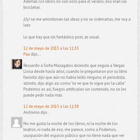
Además los libros no son solo para el verano, eso eran las
bicicletas.
¡Uy! se me amontonan las ideas y no se ordenarlas, me voy a
leer.
Lo que hay que oír, fantástico post, as usual.
12 de mayo de 2015 a las 11:35
Pau
dijo...
Recuerdo a Sofia Mazagatos diciendo que seguía a Vargas
Llosa desde hacía años, cuando le preguntaron por su libro
favorito dijo que aún no había leído ninguno; el periodista,
atónito, dijo algo asi como "se ve que le sigue por la calle"
Podemos es así, fuegos artificiales sin contenido, no se les
puede pedir nada más.
12 de mayo de 2015 a las 11:58
Anónimo dijo...
No me gusta la noche de los libros, ni la noche de los
teatros, ni nada de eso, me parece, como a Podemos,
usurpación del espacio público que no tiene nada que ver