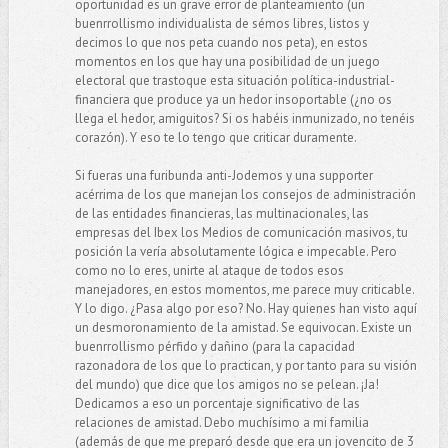
oportunidad es un grave error de planteamiento (un
buenrrollismo individualista de sémos libres, listos y
decimos lo que nos peta cuando nos peta), en estos
momentos en los que hay una posibilidad de un juego
electoral que trastoque esta situación política-industrial-
financiera que produce ya un hedor insoportable (¿no os
llega el hedor, amiguitos? Si os habéis inmunizado, no tenéis
corazón). Y eso te lo tengo que criticar duramente.
Si fueras una furibunda anti-Jodemos y una supporter
acérrima de los que manejan los consejos de administración
de las entidades financieras, las multinacionales, las
empresas del Ibex los Medios de comunicación masivos, tu
posición la vería absolutamente lógica e impecable. Pero
como no lo eres, unirte al ataque de todos esos
manejadores, en estos momentos, me parece muy criticable.
Y lo digo. ¿Pasa algo por eso? No. Hay quienes han visto aquí
un desmoronamiento de la amistad. Se equivocan. Existe un
buenrrollismo pérfido y dañino (para la capacidad
razonadora de los que lo practican, y por tanto para su visión
del mundo) que dice que los amigos no se pelean. ¡Ja!
Dedicamos a eso un porcentaje significativo de las
relaciones de amistad. Debo muchísimo a mi familia
(además de que me preparó desde que era un jovencito de 3