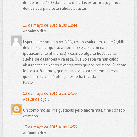
donde no estás. O donde no deberías estar: nos jugamos
demasiado para esta salidad elitistas.
13 de mayo de 2015 a las 12:44
Anónimo dijo...
Espera que contesto yo: NáN, como asiduo lector de CQMP
deberías saber que su autora no se casa con nadie
(políticamente al menos) y cuando algo la hostiliza lo
suelta, se dasahoga y ya está. Que yo sepa ya han caído
absurdeces de varios y variopintos grupos políticos. Si ahora
le toca a Podemos, que encima va sobre el tema literario
que tanto le va a Moli..., pues le ha tocado.
Pablo
13 de mayo de 2015 a las 14:35
Adaldrida
dijo...
Oh cómo molas. Me gustabas pero ahora más. Y he soñado
contigo:)
13 de mayo de 2015 a las 14:35
Anónimo dijo...