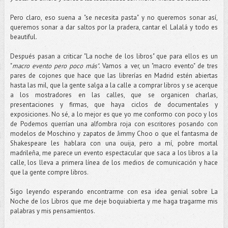
Pero claro, eso suena a "se necesita pasta" y no queremos sonar así,
queremos sonar a dar saltos por la pradera, cantar el Lalalá y todo es
beautiful.
Después pasan a criticar "La noche de los libros" que para ellos es un
"
macro evento pero poco más"
. Vamos a ver, un "macro evento" de tres
pares de cojones que hace que las librerías en Madrid estén abiertas
hasta las mil, que la gente salga a la calle a comprar libros y se acerque
a los mostradores en las calles, que se organicen charlas,
presentaciones y firmas, que haya ciclos de documentales y
exposiciones. No sé, a lo mejor es que yo me conformo con poco y los
de Podemos querrían una alfombra roja con escritores posando con
modelos de Moschino y zapatos de Jimmy Choo o que el fantasma de
Shakespeare les hablara con una ouija, pero a mí, pobre mortal
madrileña, me parece un evento espectacular que saca a los libros a la
calle, los lleva a primera línea de los medios de comunicación y hace
que la gente compre libros.
Sigo leyendo esperando encontrarme con esa idea genial sobre La
Noche de los Libros que me deje boquiabierta y me haga tragarme mis
palabras y mis pensamientos.