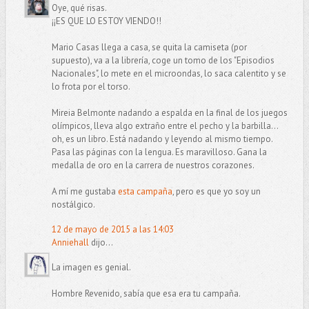
Oye, qué risas.
¡¡ES QUE LO ESTOY VIENDO!!
Mario Casas llega a casa, se quita la camiseta (por
supuesto), va a la librería, coge un tomo de los "Episodios
Nacionales", lo mete en el microondas, lo saca calentito y se
lo frota por el torso.
Mireia Belmonte nadando a espalda en la final de los juegos
olímpicos, lleva algo extraño entre el pecho y la barbilla...
oh, es un libro. Está nadando y leyendo al mismo tiempo.
Pasa las páginas con la lengua. Es maravilloso. Gana la
medalla de oro en la carrera de nuestros corazones.
A mí me gustaba
esta campaña
, pero es que yo soy un
nostálgico.
12 de mayo de 2015 a las 14:03
Anniehall
dijo...
La imagen es genial.
Hombre Revenido, sabía que esa era tu campaña.