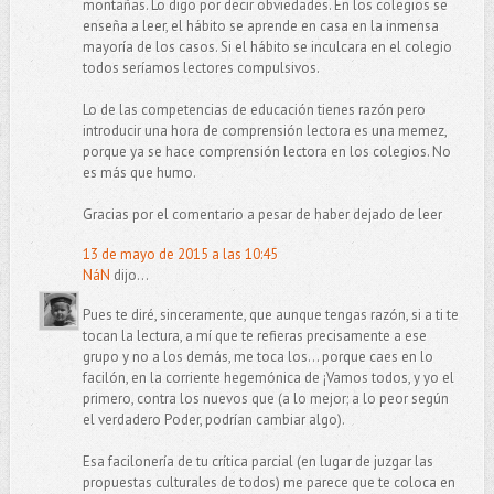
montañas. Lo digo por decir obviedades. En los colegios se
enseña a leer, el hábito se aprende en casa en la inmensa
mayoría de los casos. Si el hábito se inculcara en el colegio
todos seríamos lectores compulsivos.
Lo de las competencias de educación tienes razón pero
introducir una hora de comprensión lectora es una memez,
porque ya se hace comprensión lectora en los colegios. No
es más que humo.
Gracias por el comentario a pesar de haber dejado de leer
13 de mayo de 2015 a las 10:45
NáN
dijo...
Pues te diré, sinceramente, que aunque tengas razón, si a ti te
tocan la lectura, a mí que te refieras precisamente a ese
grupo y no a los demás, me toca los... porque caes en lo
facilón, en la corriente hegemónica de ¡Vamos todos, y yo el
primero, contra los nuevos que (a lo mejor; a lo peor según
el verdadero Poder, podrían cambiar algo).
Esa facilonería de tu crítica parcial (en lugar de juzgar las
propuestas culturales de todos) me parece que te coloca en