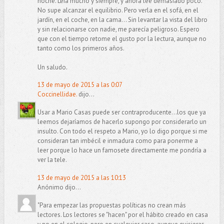
noche. Leía mucho y siempre, y ahora lee demasiado poco.
No supe alcanzar el equilibrio. Pero verla en el sofá, en el
jardín, en el coche, en la cama... Sin levantar la vista del libro
y sin relacionarse con nadie, me parecía peligroso. Espero
que con el tiempo retome el gusto por la lectura, aunque no
tanto como los primeros años.
Un saludo.
13 de mayo de 2015 a las 0:07
Coccinellidae.
dijo...
Usar a Mario Casas puede ser contraproducente...los que ya
leemos dejaríamos de hacerlo supongo por considerarlo un
insulto. Con todo el respeto a Mario, yo lo digo porque si me
consideran tan imbécil e inmadura como para ponerme a
leer porque lo hace un famosete directamente me pondría a
ver la tele.
13 de mayo de 2015 a las 10:13
Anónimo dijo...
"Para empezar las propuestas políticas no crean más
lectores. Los lectores se "hacen" por el hábito creado en casa