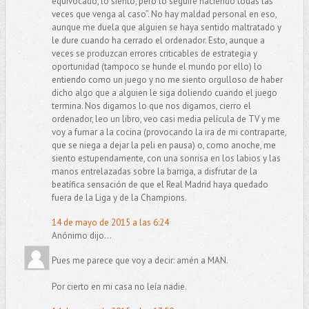
equivocado, lo siento, pero lo seguiré haciendo todas las
veces que venga al caso”. No hay maldad personal en eso,
aunque me duela que alguien se haya sentido maltratado y
le dure cuando ha cerrado el ordenador. Esto, aunque a
veces se produzcan errores criticables de estrategia y
oportunidad (tampoco se hunde el mundo por ello) lo
entiendo como un juego y no me siento orgulloso de haber
dicho algo que a alguien le siga doliendo cuando el juego
termina. Nos digamos lo que nos digamos, cierro el
ordenador, leo un libro, veo casi media película de TV y me
voy a fumar a la cocina (provocando la ira de mi contraparte,
que se niega a dejar la peli en pausa) o, como anoche, me
siento estupendamente, con una sonrisa en los labios y las
manos entrelazadas sobre la barriga, a disfrutar de la
beatífica sensación de que el Real Madrid haya quedado
fuera de la Liga y de la Champions.
14 de mayo de 2015 a las 6:24
Anónimo dijo...
Pues me parece que voy a decir: amén a MAN.
Por cierto en mi casa no leía nadie.