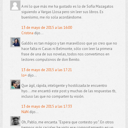
A mí lo que más me ha gustado es lo de Sofía Mazagatos
siguiendo a Vargas Llosa pero sin leer sus libros. Es
buenísimo, me río sola acordándome.
13 de mayo de 2015 a las 16:00
Cristina
dijo...
Galdós es tan mágico y tan maravilloso que yo creo que no
hace falta ni Casas ni Belmonte, sólo con leer la primera
frase de una de sus novelas, todos nos convertimos en
lectores compulsivos de don Benito.
13 de mayo de 2015 a las 17:21
lo+
dijo...
Que ágil, rápida, inteligente y hostilizada.te encuentro
hyo....me encantó este post y muchas de las respuestas tb,
incluso las que no comparten tu visión.
13 de mayo de 2015 a las 17:33
NáN
dijo...
Oh, Pablo, me encanta. “Espera que contesto yo:”. En otros
tiempos más raciales he visto ese comportamiento en un