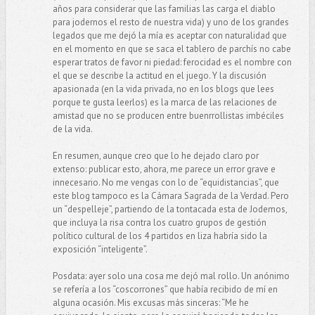
años para considerar que las familias las carga el diablo
para jodernos el resto de nuestra vida) y uno de los grandes
legados que me dejó la mía es aceptar con naturalidad que
en el momento en que se saca el tablero de parchís no cabe
esperar tratos de favor ni piedad: ferocidad es el nombre con
el que se describe la actitud en el juego. Y la discusión
apasionada (en la vida privada, no en los blogs que lees
porque te gusta leerlos) es la marca de las relaciones de
amistad que no se producen entre buenrrollistas imbéciles
de la vida.
En resumen, aunque creo que lo he dejado claro por
extenso: publicar esto, ahora, me parece un error grave e
innecesario. No me vengas con lo de “equidistancias”, que
este blog tampoco es la Cámara Sagrada de la Verdad. Pero
un “despelleje”, partiendo de la tontacada esta de Jodemos,
que incluya la risa contra los cuatro grupos de gestión
político cultural de los 4 partidos en liza habría sido la
exposición “inteligente”.
Posdata: ayer solo una cosa me dejó mal rollo. Un anónimo
se refería a los “coscorrones” que había recibido de mí en
alguna ocasión. Mis excusas más sinceras: “Me he