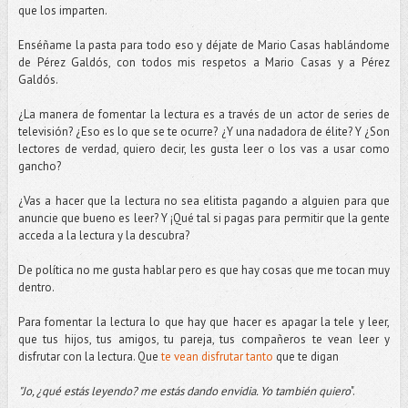
que los imparten.
Enséñame la pasta para todo eso y déjate de Mario Casas hablándome
de Pérez Galdós, con todos mis respetos a Mario Casas y a Pérez
Galdós.
¿La manera de fomentar la lectura es a través de un actor de series de
televisión? ¿Eso es lo que se te ocurre? ¿Y una nadadora de élite? Y ¿Son
lectores de verdad, quiero decir, les gusta leer o los vas a usar como
gancho?
¿Vas a hacer que la lectura no sea elitista pagando a alguien para que
anuncie que bueno es leer? Y ¡Qué tal si pagas para permitir que la gente
acceda a la lectura y la descubra?
De política no me gusta hablar pero es que hay cosas que me tocan muy
dentro.
Para fomentar la lectura lo que hay que hacer es apagar la tele y leer,
que tus hijos, tus amigos, tu pareja, tus compañeros te vean leer y
disfrutar con la lectura. Que
te vean disfrutar tanto
que te digan
"Jo, ¿qué estás leyendo? me estás dando envidia. Yo también quiero
".