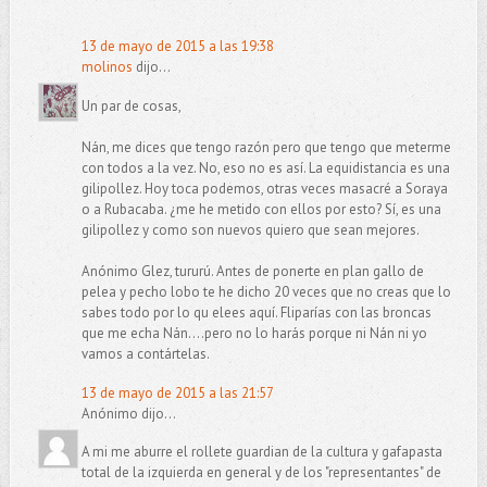
13 de mayo de 2015 a las 19:38
molinos
dijo...
Un par de cosas,
Nán, me dices que tengo razón pero que tengo que meterme
con todos a la vez. No, eso no es así. La equidistancia es una
gilipollez. Hoy toca podemos, otras veces masacré a Soraya
o a Rubacaba. ¿me he metido con ellos por esto? Sí, es una
gilipollez y como son nuevos quiero que sean mejores.
Anónimo Glez, tururú. Antes de ponerte en plan gallo de
pelea y pecho lobo te he dicho 20 veces que no creas que lo
sabes todo por lo qu elees aquí. Fliparías con las broncas
que me echa Nán....pero no lo harás porque ni Nán ni yo
vamos a contártelas.
13 de mayo de 2015 a las 21:57
Anónimo dijo...
A mi me aburre el rollete guardian de la cultura y gafapasta
total de la izquierda en general y de los "representantes" de