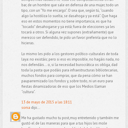
bar, de un hombre que sale en defensa de una mujer, todo un
tipo, con un “Yo me encargo”. O sea que, según tú, “cuando
algo la hostiliza lo suelta, se dasahoga y ya está”. Que haga
eso en estos momentos no tiene importancia, es que ha
“tocado” desahogarse y ya está; fuera de elecciones ya les
tocará a otros. Si alguna vez supones (extrañamente) que
merezco ser defendido, te pido un favor: preferiría que no lo
hicieras.
Lo mismo les pido a los gestores político-culturales de toda
laya: no existáis; pero si eso es imposible, no hagáis nada, no
nos defendáis... o, si la necesidad burocrática os obliga, dad
toda la pasta que podáis para infraestructuras bibliotecarias,
muchos fondos para compras, que da pena cómo se han
pauparremizado los fondos y, sobre todo, ni un euro para
fiestas dinamizadoras de eso que los Medios llaman
“cultura”.
13 de mayo de 2015 a las 18:11
sonia
dijo...
Me ha gustado mucho tu post,muy entretenido y también me
gustó el de las maneras para que a tus hijos les mole