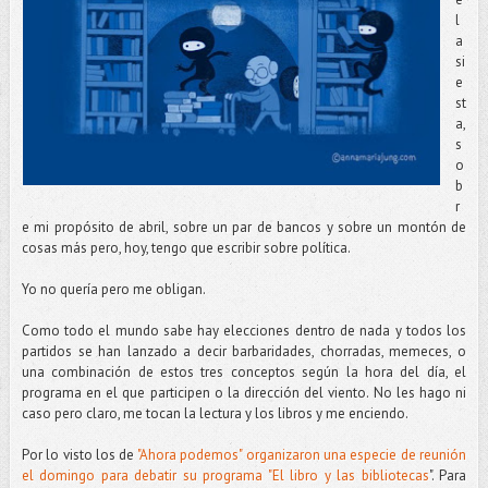
l
a
si
e
st
a,
s
o
b
r
e mi propósito de abril, sobre un par de bancos y sobre un montón de
cosas más pero, hoy, tengo que escribir sobre política.
Yo no quería pero me obligan.
Como todo el mundo sabe hay elecciones dentro de nada y todos los
partidos se han lanzado a decir barbaridades, chorradas, memeces, o
una combinación de estos tres conceptos según la hora del día, el
programa en el que participen o la dirección del viento. No les hago ni
caso pero claro, me tocan la lectura y los libros y me enciendo.
Por lo visto los de
"Ahora podemos" organizaron una especie de reunión
el domingo para debatir su programa "El libro y las bibliotecas
". Para