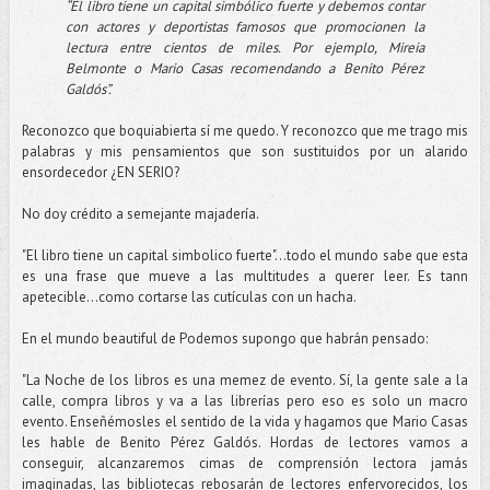
“El libro tiene un capital simbólico fuerte y debemos contar
con actores y deportistas famosos que promocionen la
lectura entre cientos de miles. Por ejemplo, Mireia
Belmonte o Mario Casas recomendando a Benito Pérez
Galdós”.
Reconozco que boquiabierta sí me quedo. Y reconozco que me trago mis
palabras y mis pensamientos que son sustituidos por un alarido
ensordecedor ¿EN SERIO?
No doy crédito a semejante majadería.
"El libro tiene un capital simbolico fuerte"...todo el mundo sabe que esta
es una frase que mueve a las multitudes a querer leer. Es tann
apetecible...como cortarse las cutículas con un hacha.
En el mundo beautiful de Podemos supongo que habrán pensado:
"La Noche de los libros es una memez de evento. Sí, la gente sale a la
calle, compra libros y va a las librerías pero eso es solo un macro
evento. Enseñémosles el sentido de la vida y hagamos que Mario Casas
les hable de Benito Pérez Galdós. Hordas de lectores vamos a
conseguir, alcanzaremos cimas de comprensión lectora jamás
imaginadas, las bibliotecas rebosarán de lectores enfervorecidos, los