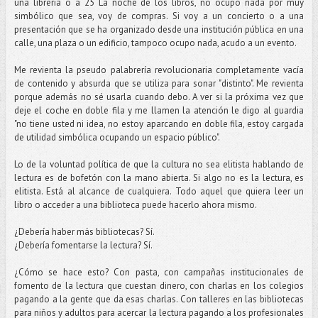
una librería o a 25 La noche de los libros, no ocupo nada por muy
simbólico que sea, voy de compras. Si voy a un concierto o a una
presentación que se ha organizado desde una institución pública en una
calle, una plaza o un edificio, tampoco ocupo nada, acudo a un evento.
Me revienta la pseudo palabrería revolucionaria completamente vacía
de contenido y absurda que se utiliza para sonar "distinto". Me revienta
porque además no sé usarla cuando debo. A ver si la próxima vez que
deje el coche en doble fila y me llamen la atención le digo al guardia
"no tiene usted ni idea, no estoy aparcando en doble fila, estoy cargada
de utilidad simbólica ocupando un espacio público".
Lo de la voluntad política de que la cultura no sea elitista hablando de
lectura es de bofetón con la mano abierta. Si algo no es la lectura, es
elitista. Está al alcance de cualquiera. Todo aquel que quiera leer un
libro o acceder a una biblioteca puede hacerlo ahora mismo.
¿Debería haber más bibliotecas? Sí.
¿Debería fomentarse la lectura? Sí.
¿Cómo se hace esto? Con pasta, con campañas institucionales de
fomento de la lectura que cuestan dinero, con charlas en los colegios
pagando a la gente que da esas charlas. Con talleres en las bibliotecas
para niños y adultos para acercar la lectura pagando a los profesionales