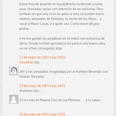
Estoy muy de acuerdo en la palabrería modernuki y todas
esas chorradas vacías con intención de ser molonas. Pero
también en que una cosa no quita la otra, se pueden hacer
charlas, activiades de fomento, la noche de los libros... y
sacar a Mario Casas, o a quien sea. Como dicen ahí, por
probar.
A mí me gustan las pegatinas en el metro con extractos de
libros. Desde la total ignorancia me parece una buena idea,
no sé si han conseguido algo.
12 de mayo de 2015 a las 14:21
Anniehall
dijo...
¡Ah! y las campañas imaginadas por el Hombre Revenido son
totales. Me parto.
12 de mayo de 2015 a las 14:21
Anónimo dijo...
Tú no eres de Madrid. Eres de Los Molinos,.... y lo sabes.
12 de mayo de 2015 a las 14:31