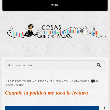
:::: MENU ::::
12.5.15
ESCRITO POR MOLINOS
EN:
EL LIBRO Y YO
,
INDIGNACIONES
48
COMENTARIOS
Cuando la política me toca la lectura
Ll