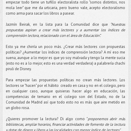
empezar todo tiene un tufillo electoralista rollo "somos distintos, nos
mola leer" que me da urticaria, pero bueno vale, acepto electoralismo
como arma para sacar los libros a pasear.
Jazmín Beirak, en la lista para la Comunidad dice que
“Nuestras
propuestas aspiran a crear más lectores y a aumentar los índices de
comprensión lectora, relacionado con el área de Educación”.
Esto ya me chirría un poco más. ¿Crear más lectores con propuestas
políticas? ¿Aumentar los índices de comprensión lectora? A mí eso me
suena, aunque a lo mejor es que yo soy malvada y tengo la mente sucia
(esto no es a lo mejor, esto es una verdad verdadera) a palabrería chachi
piruli de Disney.
Para empezar las propuestas políticas no crean más lectores. Los
lectores se "hacen" por el hábito creado en casa y no en el colegio, pero
en cualquier caso, aunque quisieras hacer algo en educación, las
competencias de temario en el colegio son del Estado, no de la
Comunidad de Madrid así que todo esto no es más que aire metido en
un globo rosa.
¿Quieres promover la lectura? Di algo como "
proponemos abrir más
bibliotecas, ampliar horarios, financiar actividades de fomento de la lectura
y dotar de dinero y libros a las localidades con menor índice de lectores".