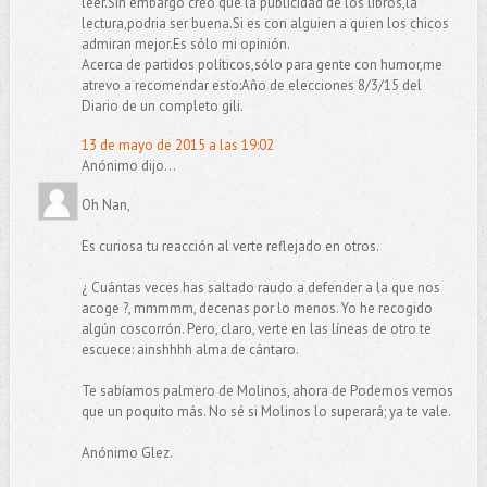
leer.Sin embargo creo que la publicidad de los libros,la
lectura,podria ser buena.Si es con alguien a quien los chicos
admiran mejor.Es sólo mi opinión.
Acerca de partidos políticos,sólo para gente con humor,me
atrevo a recomendar esto:Año de elecciones 8/3/15 del
Diario de un completo gili.
13 de mayo de 2015 a las 19:02
Anónimo dijo...
Oh Nan,
Es curiosa tu reacción al verte reflejado en otros.
¿ Cuántas veces has saltado raudo a defender a la que nos
acoge ?, mmmmm, decenas por lo menos. Yo he recogido
algún coscorrón. Pero, claro, verte en las líneas de otro te
escuece: ainshhhh alma de cántaro.
Te sabíamos palmero de Molinos, ahora de Podemos vemos
que un poquito más. No sé si Molinos lo superará; ya te vale.
Anónimo Glez.