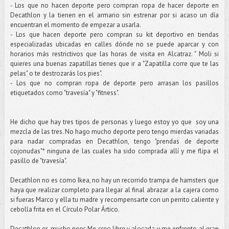
- Los que no hacen deporte pero compran ropa de hacer deporte en
Decathlon y la tienen en el armario sin estrenar por si acaso un día
encuentran el momento de empezar a usarla.
- Los que hacen deporte pero compran su kit deportivo en tiendas
especializadas ubicadas en calles dónde no se puede aparcar y con
horarios más restrictivos que las horas de visita en Alcatraz. " Moli si
quieres una buenas zapatillas tienes que ir a "Zapatilla corre que te las
pelas" o te destrozarás los pies".
- Los que no compran ropa de deporte pero arrasan los pasillos
etiquetados como "travesía" y "fitness".
He dicho que hay tres tipos de personas y luego estoy yo que soy una
mezcla de las tres. No hago mucho deporte pero tengo mierdas variadas
para nadar compradas en Decathlon, tengo "prendas de deporte
cojonudas"* ninguna de las cuales ha sido comprada allí y me flipa el
pasillo de "travesía".
Decathlon no es como Ikea, no hay un recorrido trampa de hamsters que
haya que realizar completo para llegar al final abrazar a la cajera como
si fueras Marco y ella tu madre y recompensarte con un perrito caliente y
cebolla frita en el Círculo Polar Ártico.
Decathlon es mucho peor. Me creo libre y alocada y me enfrento al gran