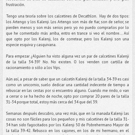
frustración.
Tengo una teoría sobre los calcetines de Decathlon. Hay de dos tipos:
los Artengo y los Kalenji. Los Artengo son más de fiar, son de señor, se
pierden menos y son más serios pero yo no puedo comprarlos por lo
que he comentado más arriba, entro en trance si veo el nombre... Así
que opto por los Kalenji, los de corretear, pero los Kalenji son una
especie esquiva y casquivana.
Para empezar ¿Alguien ha visto alguna vez un par de calcetines Kalenji
de la talla 34-39? No. No existen. O los venden con cartilla de
racionamiento o sólo a los Vips.
Aún así, a pesar de saber que un calcetín Kalenji de la talla 34-39 es casi
como un unicornio, suelo dedicar una cantidad indecente de tiempo a
rebuscar en las cestas por si encuentro alguno. Cuando me rindo, o van
a cerrar o se ha hecho de noche, opto por comprar 20 pares de la talla
31-34 porque total, estoy más cerca del 34 que del 39.
Semanas después descubro, una vez más, que en la manada Kalenji las
cosas no son fáciles para los pequeños y mis calcetines de la talla 31-
34 han sido fagocitados por los Kalenji 50 de Pobrehermano Mayor de
la talla 39-42. Rebusco en los cajones, en los de mi hermano, en el