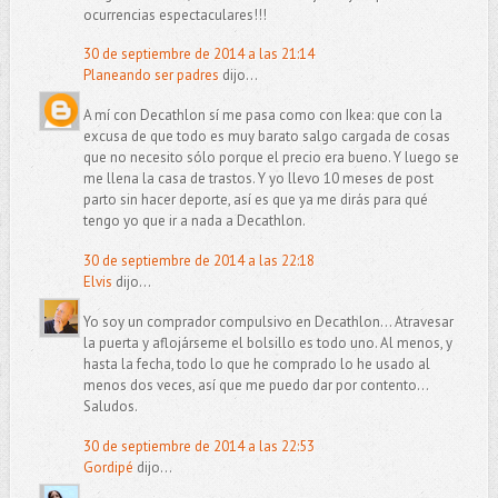
ocurrencias espectaculares!!!
30 de septiembre de 2014 a las 21:14
Planeando ser padres
dijo...
A mí con Decathlon sí me pasa como con Ikea: que con la
excusa de que todo es muy barato salgo cargada de cosas
que no necesito sólo porque el precio era bueno. Y luego se
me llena la casa de trastos. Y yo llevo 10 meses de post
parto sin hacer deporte, así es que ya me dirás para qué
tengo yo que ir a nada a Decathlon.
30 de septiembre de 2014 a las 22:18
Elvis
dijo...
Yo soy un comprador compulsivo en Decathlon... Atravesar
la puerta y aflojárseme el bolsillo es todo uno. Al menos, y
hasta la fecha, todo lo que he comprado lo he usado al
menos dos veces, así que me puedo dar por contento...
Saludos.
30 de septiembre de 2014 a las 22:53
Gordipé
dijo...