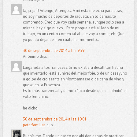
Ja, ja, ja !! Artengo, Artengo... A mí esta me echa para atrás,
no soy mucho de deportes de raqueta. En lo demás, te
comprendo. Creo que voy cada semana, aunque solo sea a
mirar si hay algo nuevo...Pero porque está al lado de mi
trabajo, en un centro comercial al que voy a comer, eh! Que
yo puedo dejar de ir en cualquier momento...
30 de septiembre de 2014 a las 9:59
Anónimo dijo...
Larga vida a los franceses. Si no existiera decathlon habría
que inventarlo, está al nivel del mejor foie, o de un desayuno
a golpe de croissants en Montparnasse o de cena de vino y
queso en la Provenza.
Es lo más transversal y democrático desde que se admitió el
voto femenino.
he dicho.
30 de septiembre de 2014 a las 10:01
paterfamilias
dijo...
Buenísimo. Dando un paseo por ahí dan ganas de practicar