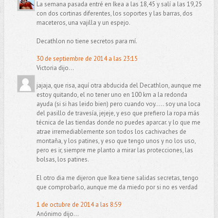
La semana pasada entré en Ikea a las 18,45 y salí a las 19,25
con dos cortinas diferentes, los soportes y las barras, dos
maceteros, una vajilla y un espejo.
Decathlon no tiene secretos para mí.
30 de septiembre de 2014 a las 23:15
Victoria dijo...
jajaja, que risa, aquí otra abducida del Decathlon, aunque me
estoy quitando, el no tener uno en 100 km a la redonda
ayuda (si si has leido bien) pero cuando voy..... soy una loca
del pasillo de travesía, jejeje, y eso que prefiero la ropa más
técnica de las tiendas donde no puedes aparcar. y lo que me
atrae irremediablemente son todos los cachivaches de
montaña, y los patines, y eso que tengo unos y no los uso,
pero es ir, siempre me planto a mirar las protecciones, las
bolsas, los patines.
El otro dia me dijeron que Ikea tiene salidas secretas, tengo
que comprobarlo, aunque me da miedo por si no es verdad
1 de octubre de 2014 a las 8:59
Anónimo dijo...