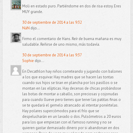
Moli en estado puro. Partiéndome en dos de risa estoy. Eres
MUY grande.
30 de septiembre de 2014 a las 9:32
NáN
dijo...
Firmo el comentario de Hans. Reír de buena mañana es muy
saludable. Reñirse de uno mismo, más todavía.
30 de septiembre de 2014 a las 9:37
Sophie
dijo...
En Decathlon hay niños correteando y jugando con balones
a los que esquivar. Hay madres que se hacen las tontas
cuando sus hijos se tiran en plancha por los pasillos o se
montan en las elípticas. Hay decenas de chicas probándose
las botas de montar a caballo, son preciosas y cojonudas
para cuando llueve pero tienes que tener las patitas finas o
se te quedará el gemelo atrancado al intentar ponértelas.
Hay polares supercómodos para el frío que se
despelucharán en un lavado o dos. Pulsómetros a 20 euros
para los que empiezan con el famoso running y no se
quieren gastar demasiado dinero por si abandonan en dos