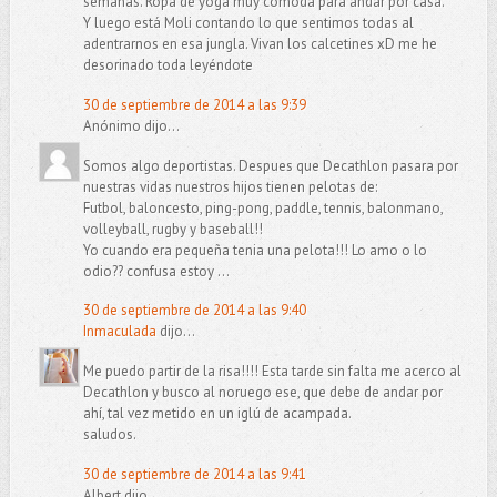
semanas. Ropa de yoga muy cómoda para andar por casa.
Y luego está Moli contando lo que sentimos todas al
adentrarnos en esa jungla. Vivan los calcetines xD me he
desorinado toda leyéndote
30 de septiembre de 2014 a las 9:39
Anónimo dijo...
Somos algo deportistas. Despues que Decathlon pasara por
nuestras vidas nuestros hijos tienen pelotas de:
Futbol, baloncesto, ping-pong, paddle, tennis, balonmano,
volleyball, rugby y baseball!!
Yo cuando era pequeña tenia una pelota!!! Lo amo o lo
odio?? confusa estoy ...
30 de septiembre de 2014 a las 9:40
Inmaculada
dijo...
Me puedo partir de la risa!!!! Esta tarde sin falta me acerco al
Decathlon y busco al noruego ese, que debe de andar por
ahí, tal vez metido en un iglú de acampada.
saludos.
30 de septiembre de 2014 a las 9:41
Albert dijo...