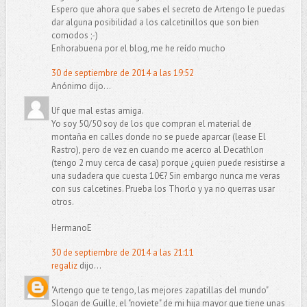
Espero que ahora que sabes el secreto de Artengo le puedas
dar alguna posibilidad a los calcetinillos que son bien
comodos ;-)
Enhorabuena por el blog, me he reído mucho
30 de septiembre de 2014 a las 19:52
Anónimo dijo...
Uf que mal estas amiga.
Yo soy 50/50 soy de los que compran el material de
montaña en calles donde no se puede aparcar (lease El
Rastro), pero de vez en cuando me acerco al Decathlon
(tengo 2 muy cerca de casa) porque ¿quien puede resistirse a
una sudadera que cuesta 10€? Sin embargo nunca me veras
con sus calcetines. Prueba los Thorlo y ya no querras usar
otros.
HermanoE
30 de septiembre de 2014 a las 21:11
regaliz
dijo...
"Artengo que te tengo, las mejores zapatillas del mundo"
Slogan de Guille, el "noviete" de mi hija mayor que tiene unas