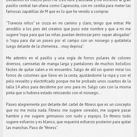
pasillo central tan ufana como Caperucita, con mi cestita para meter las
famosas zapatillas de M que es lo que he venido a comprar.
"Travesía niños" se cruza en mi camino y claro, tengo que entrar. Me
arrodillo a los pies del creativo que puso este nombre y que a mi me
sugiere "ropa para que las niñas puedan destrozar pero vayan abrigadas"
o "ropa para dar un paseo por el campo con un noruego y quitártela
luego delante de la chimenea... muy deprisa".
Me adentro en el pasillo y una orgía de forros polares de colores
diversos, camisetas de manga larga y pantalones de muchos bolsillos
fáciles de quitar salen a mi encuentro. Salgo de allí sin querer mirar los
forros de colorines que llevo en la cesta, ajustándome la ropa y con el
pelo revuelto y electrificado porque me he probado unos cuantos de la
talla 14 años para decidirme por uno para mi. Salgo casi con la misma
pinta que si hubiera estado retozando con el noruego...
Paseo alegremente por delante del cartel de fitness que es un concepto
que no me mola nada. Fitness me sugiere cereales, me sugiere pasar
hambre y me sugiere gimnasios con ruido y espejos. En fitness todo
sugiere esfuerzo y es blanco, que requerirá esfuerzo posterior para quitar
las manchas. Paso de "fitness".