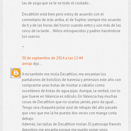
las de yoga que se te ve todo el costado...
Decathlón está bien pero estoy de acuerdo con el
comentario de más arriba, el de Sophie; siempre me acuerdo
de ti y de las horas del horror cuando entro y son más de las
cinco de la tarde... Niños enloquecidos y padres haciéndose
los suecos.
:*
30 de septiembre de 2014 a las 12:44
annajr
dijo...
A mi también me mola Decathlon, me encantan los
pantalones de bolsillos de travesía y amenazo este año con
comprarme unas botas de montar a caballo como
sucedáneo de botas de agua pijas. Aunque, la verdad, con lo
que llueve en Valencia es ridículo. En Valencia hay muchas
cosas de Decathlon que no usarías jamás, pero da igual...
Tengo una chaqueta polar azul de rebajas del año pasado
que creo que me la he puesto dos veces con manga corta
debajo.
Además, las tallas de Decathlon molan. El patronaje francés
deportivo me encanta porque me puedo poner unos