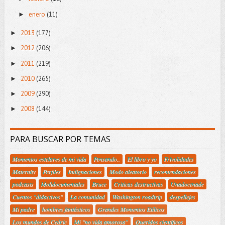
enero
(11)
►
2013
(177)
►
2012
(206)
►
2011
(219)
►
2010
(265)
►
2009
(290)
►
2008
(144)
►
PARA BUSCAR POR TEMAS
Momentos estelares de mi vida
Pensando..
El libro y yo
Frivolidades
Maternity
Perfiles
Indignaciones
Modo aleatorio
recomendaciones
podcasts
Molidocumentales
Bruce
Criticas destructivas
Unadocenade
Cuentos "didactivos"
La comunidad
Washington roadtrip
despellejes
Mi padre
hombres fantásticos
Grandes Momentos Etílicos
Los mundos de Cedric
Mi "no vida amorosa"
Queridos científicos