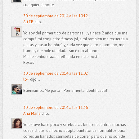
cualquier deporte
30 de septiembre de 2014 a las 10:12
Ali EB
dijo...
Yo soy del primer tipo de personas... ya hace 2 años que me
compré mi conjuntito fitness (sí, a mí también me recuerda a
dietas y pasar hambre) y, cada vez que abro el armario, me
llama y me pide utilidad... sin éxito alguno.
Me he sentido taaan reflejada en este post!
Besos!
30 de septiembre de 2014 a las 11:02
lo+
dijo...
Buenisimo.. Me parto!! Plenamente identificada!!
30 de septiembre de 2014 a las 11:36
Ana María
dijo...
Yo estuve hace poco y si rebuscas bien, encuentras muchas
cosas chulis, de hecho adopté pantalones normalitos para
correr, un bañador, camisetas de correr, pero que no son de