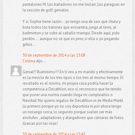
pantalones M. Los bañadores no me molan. Los paraguas en
la sección de golf, geniales.
Y sí, Sophie tiene razón... yo tengo una de seis que chuta y
bota todos los balones que encuentra, juega al tenis, al
badminton y se sube al caballo maniquí. Desde aquí, pido
perdón.... aunque no sé que es peor, si ella o yo pegando
gritos...
30 de septiembre de 2014 a las 13:08
Cristina
dijo...
Genial!! Buenísimo!!! En tí veo a mi marido y efectivamente
es la mezcla de los tres tipos o los tres al mismo tiempo. El
resultado es el mismo, mi propia casa podría hacer la
competencia a Decathlon, eso sí, reconozco que he tenido
que poner una norma cuando llega mi cumpleaños o
Navidad: No quiero regalos de Decathlon ni de Media Markt.
Lo primero porque yo no soy deportista ni por ahora tengo
un noruego cerca, lo segundo porque suelen ser más
enchufes , adaptadores y alargadores que cámaras de fotos.
Gracias por las risas!
30 de septiembre de 2014 a las 13:47