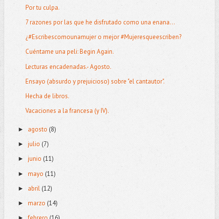
Por tu culpa.
7 razones por las que he disfrutado como una enana...
¿#Escribescomounamujer o mejor #Mujeresqueescriben?
Cuéntame una peli: Begin Again.
Lecturas encadenadas.- Agosto.
Ensayo (absurdo y prejuicioso) sobre "el cantautor".
Hecha de libros.
Vacaciones a la francesa (y IV).
agosto
(8)
►
julio
(7)
►
junio
(11)
►
mayo
(11)
►
abril
(12)
►
marzo
(14)
►
febrero
(16)
►