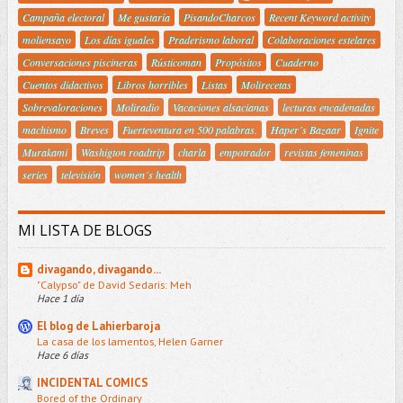
Campaña electoral
Me gustaría
PisandoCharcos
Recent Keyword activity
moliensayo
Los días iguales
Praderismo laboral
Colaboraciones estelares
Conversaciones piscineras
Rústicoman
Propósitos
Cuaderno
Cuentos didactivos
Libros horribles
Listas
Molirecetas
Sobrevaloraciones
Moliradio
Vacaciones alsacianas
lecturas encadenadas
machismo
Breves
Fuerteventura en 500 palabras.
Haper´s Bazaar
Ignite
Murakami
Washigton roadtrip
charla
empotrador
revistas femeninas
series
televisión
women´s health
MI LISTA DE BLOGS
divagando, divagando...
"Calypso" de David Sedaris: Meh
Hace 1 día
El blog de Lahierbaroja
La casa de los lamentos, Helen Garner
Hace 6 días
INCIDENTAL COMICS
Bored of the Ordinary