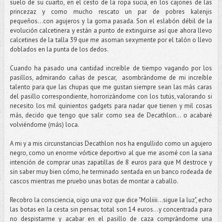
suelo de su cuarto, en el cesto de la ropa sucia, en los cajones de las
princezaz y como mucho rescato un par de pobres kalenjis
pequeños...con agujeros y la goma pasada. Son el eslabón débil de la
evolución calcetinera y están a punto de extinguirse así que ahora llevo
calcetines de la talla 39 que me asoman sexymente por el talón o llevo
doblados en la punta de los dedos.
Cuando ha pasado una cantidad increíble de tiempo vagando por los
pasillos, admirando cañas de pescar, asombrándome de mi increíble
talento para que las chupas que me gustan siempre sean las más caras
del pasillo correspondiente, horrorizándome con los tutús, valorando si
necesito los mil quinientos gadgets para nadar que tienen y mil cosas
más, decido que tengo que salir como sea de Decathlon... o acabaré
volviéndome (más) loca.
A mi y a mis circunstancias Decathlon nos ha engullido como un agujero
negro, como un enorme vórtice deportivo al que me asomé con la sana
intención de comprar unas zapatillas de 8 euros para que M destroce y
sin saber muy bien cómo, he terminado sentada en un banco rodeada de
cascos mientras me pruebo unas botas de montar a caballo.
Recobro la consciencia, oigo una voz que dice "Moliiii...sigue la luz", echo
las botas en la cesta sin pensar, total son 14 euros...y concentrada para
no despistarme y acabar en el pasillo de caza comprándome una