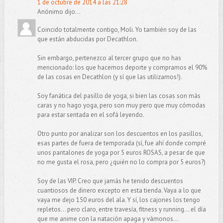
1 de octubre de 2014 a las 21:28
Anónimo dijo...
Coincido totalmente contigo, Moli. Yo también soy de las
que están abducidas por Decathlon.
Sin embargo, pertenezco al tercer grupo que no has
mencionado: los que hacemos deporte y compramos el 90%
de las cosas en Decathlon (y sí que las utilizamos!).
Soy fanática del pasillo de yoga, si bien las cosas son más
caras y no hago yoga, pero son muy pero que muy cómodas
para estar sentada en el sofá leyendo.
Otro punto por analizar son los descuentos en los pasillos,
esas partes de fuera de temporada (sí, fue ahí donde compré
unos pantalones de yoga por 5 euros ROSAS, a pesar de que
no me gusta el rosa, pero ¿quién no lo compra por 5 euros?)
Soy de las VIP. Creo que jamás he tenido descuentos
cuantiosos de dinero excepto en esta tienda. Vaya a lo que
vaya me dejo 150 euros del ala. Y sí, los cajones los tengo
repletos... pero claro, entre travesía, fitness y running... el día
que me anime con la natación apaga y vámonos...