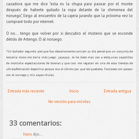
cazadora que me dice "esta es la chupa para pasear por el monte
después de haberte quitado la ropa delante de la chimenea del
noruego", llego al encuentro de la cajera jurando que la próxima vez lo
compraré todo por internet.
O no... tengo que volver por si descubro el misterio que se esconde
detrás de Artengo. O al noruego.
*Un bañador segunda piel que fue obscenamente caro (en su día pensé que un conjunto de
lencería mono me daría más juego...jajajaja...le he dado mas uso a esto),unas zapatillas
de montaña espectaculares de buenas y que casi me regalan en una de esas tiendas de
ultrasofisticación deportiva porque era el último par que les quedaba. Fantaseo con pasear
con el noruego y mis zapas chulas.
Entrada más reciente
Inicio
Entrada antigua
Ver versión para móviles
33 comentarios:
Hans
dijo...