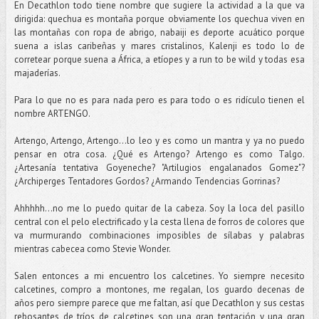
En Decathlon todo tiene nombre que sugiere la actividad a la que va
dirigida: quechua es montaña porque obviamente los quechua viven en
las montañas con ropa de abrigo, nabaiji es deporte acuático porque
suena a islas caribeñas y mares cristalinos, Kalenji es todo lo de
corretear porque suena a África, a etíopes y a run to be wild y todas esa
majaderías.
Para lo que no es para nada pero es para todo o es ridículo tienen el
nombre ARTENGO.
Artengo, Artengo, Artengo...lo leo y es como un mantra y ya no puedo
pensar en otra cosa. ¿Qué es Artengo? Artengo es como Talgo.
¿Artesanía tentativa Goyeneche? "Artilugios engalanados Gomez"?
¿Archiperges Tentadores Gordos? ¿Armando Tendencias Gorrinas?
Ahhhhh...no me lo puedo quitar de la cabeza. Soy la loca del pasillo
central con el pelo electrificado y la cesta llena de forros de colores que
va murmurando combinaciones imposibles de sílabas y palabras
mientras cabecea como Stevie Wonder.
Salen entonces a mi encuentro los calcetines. Yo siempre necesito
calcetines, compro a montones, me regalan, los guardo decenas de
años pero siempre parece que me faltan, así que Decathlon y sus cestas
rebosantes de tríos de calcetines son una gran tentación y una gran