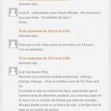
Anónimo dijo...
JA,JA,JA...cabeceando como Stevie Wonder...Me encanta lo
loca que estás...Yo también del tipo 1.
Sonia.
30 de septiembre de 2014 a las 14:32
Anónimo dijo...
Anda que no he caído veces en ese total son 14 euros.
Y no escarmiento.
30 de septiembre de 2014 a las 19:04
Anónimo dijo...
Je je muy bueno Moli.
Ahora te voy a resolver la duda existencial...Artengo,
Artengo, Artengo... Pues el nombre viene de Art, Tenis and
Go
La verdad es que no estabas tan lejos suponiendo que el
nombre venía de diferentes palabras, así como has dado en
el clavo con el nombre de Kalenji que viene de una tribu
africana donde correr es su forma de vida...si te fijas bien el
logo es un cuerno de gacela