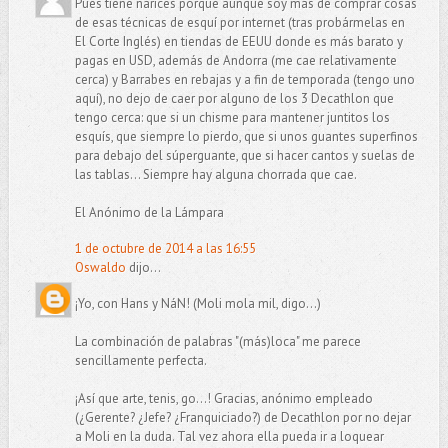
Pues tiene narices porque aunque soy más de comprar cosas
de esas técnicas de esquí por internet (tras probármelas en
El Corte Inglés) en tiendas de EEUU donde es más barato y
pagas en USD, además de Andorra (me cae relativamente
cerca) y Barrabes en rebajas y a fin de temporada (tengo uno
aquí), no dejo de caer por alguno de los 3 Decathlon que
tengo cerca: que si un chisme para mantener juntitos los
esquís, que siempre lo pierdo, que si unos guantes superfinos
para debajo del súperguante, que si hacer cantos y suelas de
las tablas... Siempre hay alguna chorrada que cae.
El Anónimo de la Lámpara
1 de octubre de 2014 a las 16:55
Oswaldo
dijo...
¡Yo, con Hans y NáN! (Moli mola mil, digo...)
La combinación de palabras "(más)loca" me parece
sencillamente perfecta.
¡Así que arte, tenis, go...! Gracias, anónimo empleado
(¿Gerente? ¿Jefe? ¿Franquiciado?) de Decathlon por no dejar
a Moli en la duda. Tal vez ahora ella pueda ir a loquear