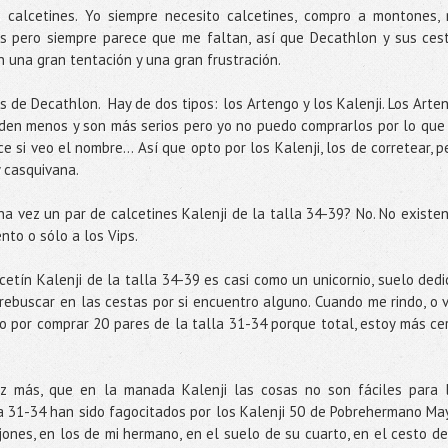
 calcetines. Yo siempre necesito calcetines, compro a montones,
s pero siempre parece que me faltan, así que Decathlon y sus ces
n una gran tentación y una gran frustración.
s de Decathlon. Hay de dos tipos: los Artengo y los Kalenji. Los Arte
erden menos y son más serios pero yo no puedo comprarlos por lo que
 si veo el nombre... Así que opto por los Kalenji, los de corretear, p
y casquivana.
a vez un par de calcetines Kalenji de la talla 34-39? No. No existen
nto o sólo a los Vips.
cetín Kalenji de la talla 34-39 es casi como un unicornio, suelo dedi
rebuscar en las cestas por si encuentro alguno. Cuando me rindo, o 
o por comprar 20 pares de la talla 31-34 porque total, estoy más ce
 más, que en la manada Kalenji las cosas no son fáciles para 
la 31-34 han sido fagocitados por los Kalenji 50 de Pobrehermano Ma
jones, en los de mi hermano, en el suelo de su cuarto, en el cesto de