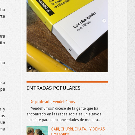
cho
rte
ara
ito
omo
uso
ENTRADAS POPULARES
opa
De profesión, vendehúmos
"Vendehúmos", dícese de la gente que ha
a y
encontrado en las redes sociales un altavoz
los
increíble para decir obviedades de manera...
que
sma
CARI, CHURRI, CHATA...Y DEMÁS
HORRORES