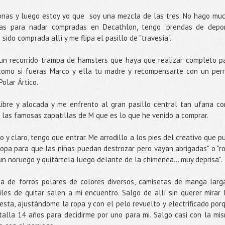
sonas y luego estoy yo que soy una mezcla de las tres. No hago mu
das para nadar compradas en Decathlon, tengo "prendas de depo
sido comprada allí y me flipa el pasillo de "travesía".
un recorrido trampa de hamsters que haya que realizar completo p
 como si fueras Marco y ella tu madre y recompensarte con un perr
Polar Ártico.
ibre y alocada y me enfrento al gran pasillo central tan ufana c
r las famosas zapatillas de M que es lo que he venido a comprar.
o y claro, tengo que entrar. Me arrodillo a los pies del creativo que p
ropa para que las niñas puedan destrozar pero vayan abrigadas" o "r
n noruego y quitártela luego delante de la chimenea... muy deprisa".
ía de forros polares de colores diversos, camisetas de manga larg
les de quitar salen a mi encuentro. Salgo de allí sin querer mirar 
cesta, ajustándome la ropa y con el pelo revuelto y electrificado por
alla 14 años para decidirme por uno para mi. Salgo casi con la mi