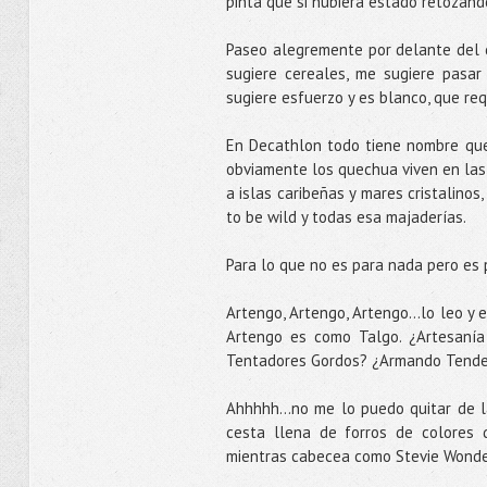
pinta que si hubiera estado retozand
Paseo alegremente por delante del 
sugiere cereales, me sugiere pasar
sugiere esfuerzo y es blanco, que req
En Decathlon todo tiene nombre que 
obviamente los quechua viven en las
a islas caribeñas y mares cristalinos
to be wild y todas esa majaderías.
Para lo que no es para nada pero es
Artengo, Artengo, Artengo...lo leo y
Artengo es como Talgo. ¿Artesanía
Tentadores Gordos? ¿Armando Tende
Ahhhhh...no me lo puedo quitar de la
cesta llena de forros de colores 
mientras cabecea como Stevie Wond