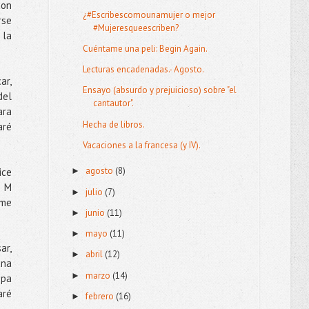
con
¿#Escribescomounamujer o mejor
rse
#Mujeresqueescriben?
 la
Cuéntame una peli: Begin Again.
Lecturas encadenadas.- Agosto.
ar,
Ensayo (absurdo y prejuicioso) sobre "el
del
cantautor".
ara
Hecha de libros.
aré
Vacaciones a la francesa (y IV).
agosto
(8)
ice
►
e M
julio
(7)
►
 me
junio
(11)
►
mayo
(11)
►
ar,
abril
(12)
►
una
marzo
(14)
►
opa
aré
febrero
(16)
►