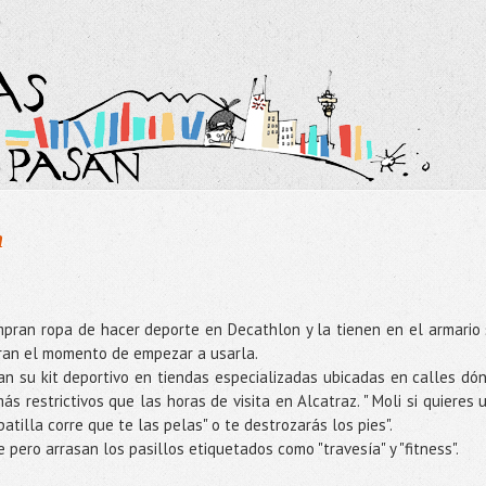
n
pran ropa de hacer deporte en Decathlon y la tienen en el armario 
tran el momento de empezar a usarla.
n su kit deportivo en tiendas especializadas ubicadas en calles dó
s restrictivos que las horas de visita en Alcatraz. " Moli si quieres 
patilla corre que te las pelas" o te destrozarás los pies".
pero arrasan los pasillos etiquetados como "travesía" y "fitness".