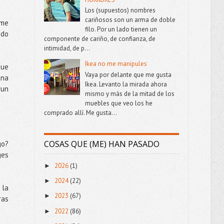
Los (supuestos) nombres
cariñosos son un arma de doble
 me
filo. Por un lado tienen un
odo
componente de cariño, de confianza, de
intimidad, de p...
Ikea no me manipules
que
Vaya por delante que me gusta
ena
Ikea. Levanto la mirada ahora
run
mismo y más de la mitad de los
muebles que veo los he
comprado allí. Me gusta...
COSAS QUE (ME) HAN PASADO
go?
ges
2026
(1)
►
2024
(22)
►
 la
2023
(67)
►
ras
2022
(86)
►