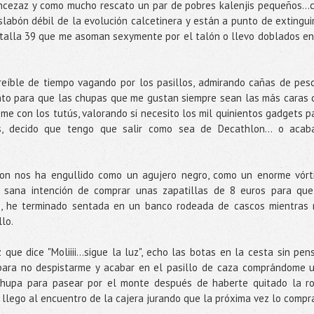
rincezaz y como mucho rescato un par de pobres kalenjis pequeños...
labón débil de la evolución calcetinera y están a punto de extingui
a talla 39 que me asoman sexymente por el talón o llevo doblados en
eíble de tiempo vagando por los pasillos, admirando cañas de pesc
to para que las chupas que me gustan siempre sean las más caras 
ome con los tutús, valorando si necesito los mil quinientos gadgets p
, decido que tengo que salir como sea de Decathlon... o acab
lon nos ha engullido como un agujero negro, como un enorme vórt
 sana intención de comprar unas zapatillas de 8 euros para qu
o, he terminado sentada en un banco rodeada de cascos mientras
llo.
que dice "Moliiii...sigue la luz", echo las botas en la cesta sin pens
 para no despistarme y acabar en el pasillo de caza comprándome 
chupa para pasear por el monte después de haberte quitado la r
 llego al encuentro de la cajera jurando que la próxima vez lo compr