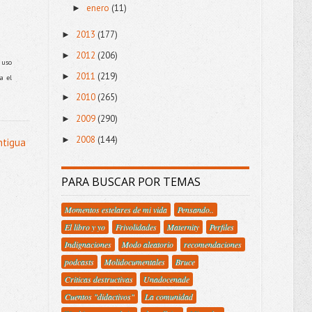
enero
(11)
►
2013
(177)
►
2012
(206)
►
 uso
2011
(219)
►
a el
2010
(265)
►
2009
(290)
►
2008
(144)
►
ntigua
PARA BUSCAR POR TEMAS
Momentos estelares de mi vida
Pensando..
El libro y yo
Frivolidades
Maternity
Perfiles
Indignaciones
Modo aleatorio
recomendaciones
podcasts
Molidocumentales
Bruce
Criticas destructivas
Unadocenade
Cuentos "didactivos"
La comunidad