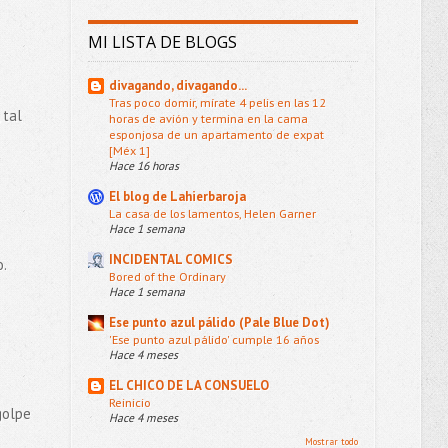
MI LISTA DE BLOGS
divagando, divagando...
Tras poco domir, mírate 4 pelis en las 12
 tal
horas de avión y termina en la cama
esponjosa de un apartamento de expat
[Méx 1]
Hace 16 horas
El blog de Lahierbaroja
La casa de los lamentos, Helen Garner
Hace 1 semana
INCIDENTAL COMICS
.
Bored of the Ordinary
Hace 1 semana
Ese punto azul pálido (Pale Blue Dot)
'Ese punto azul pálido' cumple 16 años
Hace 4 meses
EL CHICO DE LA CONSUELO
Reinicio
golpe
Hace 4 meses
Mostrar todo