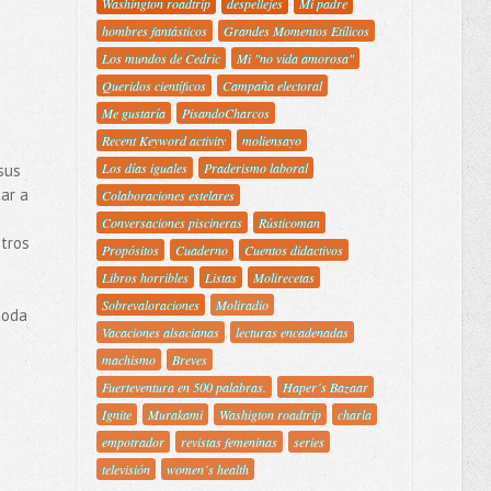
Washington roadtrip
despellejes
Mi padre
hombres fantásticos
Grandes Momentos Etílicos
Los mundos de Cedric
Mi "no vida amorosa"
Queridos científicos
Campaña electoral
Me gustaría
PisandoCharcos
Recent Keyword activity
moliensayo
Los días iguales
Praderismo laboral
sus
ar a
Colaboraciones estelares
Conversaciones piscineras
Rústicoman
etros
Propósitos
Cuaderno
Cuentos didactivos
Libros horribles
Listas
Molirecetas
Sobrevaloraciones
Moliradio
toda
Vacaciones alsacianas
lecturas encadenadas
machismo
Breves
Fuerteventura en 500 palabras.
Haper´s Bazaar
Ignite
Murakami
Washigton roadtrip
charla
empotrador
revistas femeninas
series
televisión
women´s health