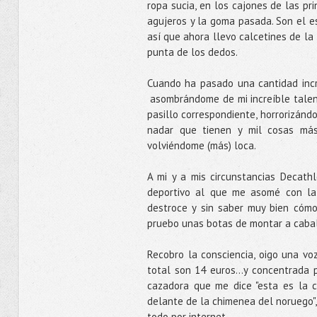
ropa sucia, en los cajones de las p
agujeros y la goma pasada. Son el es
así que ahora llevo calcetines de l
punta de los dedos.
Cuando ha pasado una cantidad incr
asombrándome de mi increíble talen
pasillo correspondiente, horrorizánd
nadar que tienen y mil cosas más
volviéndome (más) loca.
A mi y a mis circunstancias Decath
deportivo al que me asomé con la
destroce y sin saber muy bien cóm
pruebo unas botas de montar a caba
Recobro la consciencia, oigo una voz 
total son 14 euros...y concentrada
cazadora que me dice "esta es la 
delante de la chimenea del noruego",
todo por internet.