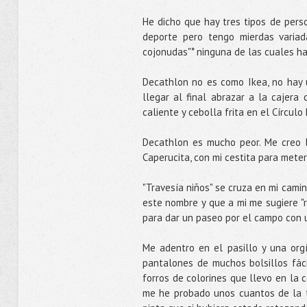
He dicho que hay tres tipos de per
deporte pero tengo mierdas varia
cojonudas"* ninguna de las cuales ha 
Decathlon no es como Ikea, no hay 
llegar al final abrazar a la cajera
caliente y cebolla frita en el Círculo 
Decathlon es mucho peor. Me creo l
Caperucita, con mi cestita para mete
"Travesía niños" se cruza en mi camin
este nombre y que a mi me sugiere "
para dar un paseo por el campo con u
Me adentro en el pasillo y una org
pantalones de muchos bolsillos fáci
forros de colorines que llevo en la 
me he probado unos cuantos de la t