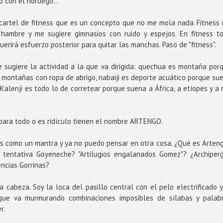
o con el noruego...
cartel de fitness que es un concepto que no me mola nada. Fitness
 hambre y me sugiere gimnasios con ruido y espejos. En fitness t
uerirá esfuerzo posterior para quitar las manchas. Paso de "fitness".
sugiere la actividad a la que va dirigida: quechua es montaña por
 montañas con ropa de abrigo, nabaiji es deporte acuático porque su
, Kalenji es todo lo de corretear porque suena a África, a etíopes y a 
 para todo o es ridículo tienen el nombre ARTENGO.
 es como un mantra y ya no puedo pensar en otra cosa. ¿Qué es Arten
 tentativa Goyeneche? "Artilugios engalanados Gomez"? ¿Archiper
ncias Gorrinas?
 cabeza. Soy la loca del pasillo central con el pelo electrificado y
que va murmurando combinaciones imposibles de sílabas y palab
er.