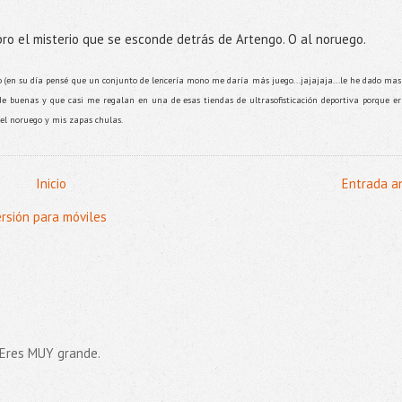
ubro el misterio que se esconde detrás de Artengo. O al noruego.
(en su día pensé que un conjunto de lencería mono me daría más juego...jajajaja...le he dado mas
e buenas y que casi me regalan en una de esas tiendas de ultrasofisticación deportiva porque er
 el noruego y mis zapas chulas.
Inicio
Entrada a
ersión para móviles
. Eres MUY grande.