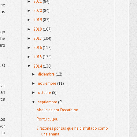
2021
(84)
►
 me
2020
(84)
►
tas
2019
(82)
►
2018
(107)
►
ngo
 he
2017
(104)
►
ero
2016
(117)
►
2015
(124)
►
. O
2014
(130)
▼
diciembre
(12)
►
noviembre
(11)
►
car
van
octubre
(8)
►
rca
septiembre
(9)
▼
Abducida por Decathlon
los
Por tu culpa.
yor
7 razones por las que he disfrutado como
 la
una enana...