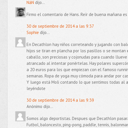
NáN
dijo...
Firmo el comentario de Hans. Reír de buena mañana es 
30 de septiembre de 2014 a las 9:37
Sophie
dijo...
En Decathlon hay niños correteando y jugando con bal
hijos se tiran en plancha por los pasillos o se montan
caballo, son preciosas y cojonudas para cuando llueve 
atrancado al intentar ponértelas. Hay polares supercó
a 20 euros para los que empiezan con el famoso runni
semanas. Ropa de yoga muy cómoda para andar por cas
Y luego está Moli contando lo que sentimos todas al a
leyéndote
30 de septiembre de 2014 a las 9:39
Anónimo dijo...
Somos algo deportistas. Despues que Decathlon pasara 
Futbol, baloncesto, ping-pong, paddle, tennis, balonman