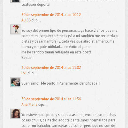
cualquier deporte
30 de septiembre de 2014 a las 10:12
Ali EB
dijo...
Yo soy del primer tipo de personas... ya hace 2 años que me
compré mi conjuntito fitness (sí, a mí también me recuerda a
dietas y pasar hambre) y, cada vez que abro el armario, me
llama y me pide utilidad... sin éxito alguno.
Me he sentido taaan reflejada en este post!
Besos!
30 de septiembre de 2014 a las 11:02
lo+
dijo...
Buenisimo.. Me parto!! Plenamente identificada!!
30 de septiembre de 2014 a las 11:36
Ana María
dijo...
Yo estuve hace poco y si rebuscas bien, encuentras muchas
cosas chulis, de hecho adopté pantalones normalitos para
correr, un bañador, camisetas de correr, pero que no son de