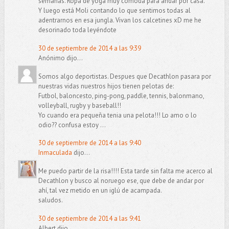
semanas. Ropa de yoga muy cómoda para andar por casa.
Y luego está Moli contando lo que sentimos todas al
adentrarnos en esa jungla. Vivan los calcetines xD me he
desorinado toda leyéndote
30 de septiembre de 2014 a las 9:39
Anónimo dijo...
Somos algo deportistas. Despues que Decathlon pasara por
nuestras vidas nuestros hijos tienen pelotas de:
Futbol, baloncesto, ping-pong, paddle, tennis, balonmano,
volleyball, rugby y baseball!!
Yo cuando era pequeña tenia una pelota!!! Lo amo o lo
odio?? confusa estoy ...
30 de septiembre de 2014 a las 9:40
Inmaculada
dijo...
Me puedo partir de la risa!!!! Esta tarde sin falta me acerco al
Decathlon y busco al noruego ese, que debe de andar por
ahí, tal vez metido en un iglú de acampada.
saludos.
30 de septiembre de 2014 a las 9:41
Albert dijo...