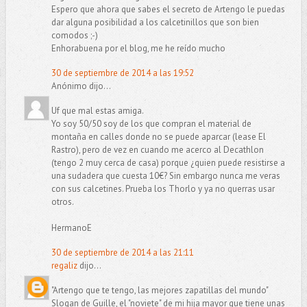
Espero que ahora que sabes el secreto de Artengo le puedas
dar alguna posibilidad a los calcetinillos que son bien
comodos ;-)
Enhorabuena por el blog, me he reído mucho
30 de septiembre de 2014 a las 19:52
Anónimo dijo...
Uf que mal estas amiga.
Yo soy 50/50 soy de los que compran el material de
montaña en calles donde no se puede aparcar (lease El
Rastro), pero de vez en cuando me acerco al Decathlon
(tengo 2 muy cerca de casa) porque ¿quien puede resistirse a
una sudadera que cuesta 10€? Sin embargo nunca me veras
con sus calcetines. Prueba los Thorlo y ya no querras usar
otros.
HermanoE
30 de septiembre de 2014 a las 21:11
regaliz
dijo...
"Artengo que te tengo, las mejores zapatillas del mundo"
Slogan de Guille, el "noviete" de mi hija mayor que tiene unas