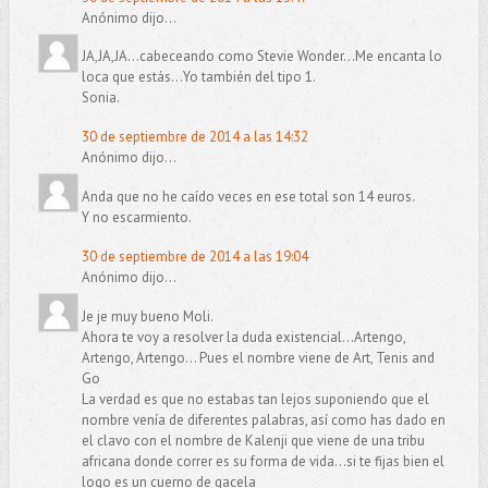
Anónimo dijo...
JA,JA,JA...cabeceando como Stevie Wonder...Me encanta lo
loca que estás...Yo también del tipo 1.
Sonia.
30 de septiembre de 2014 a las 14:32
Anónimo dijo...
Anda que no he caído veces en ese total son 14 euros.
Y no escarmiento.
30 de septiembre de 2014 a las 19:04
Anónimo dijo...
Je je muy bueno Moli.
Ahora te voy a resolver la duda existencial...Artengo,
Artengo, Artengo... Pues el nombre viene de Art, Tenis and
Go
La verdad es que no estabas tan lejos suponiendo que el
nombre venía de diferentes palabras, así como has dado en
el clavo con el nombre de Kalenji que viene de una tribu
africana donde correr es su forma de vida...si te fijas bien el
logo es un cuerno de gacela