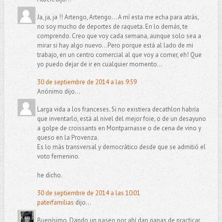
Ja, ja, ja !! Artengo, Artengo... A mí esta me echa para atrás,
no soy mucho de deportes de raqueta. En lo demás, te
comprendo. Creo que voy cada semana, aunque solo sea a
mirar si hay algo nuevo...Pero porque está al lado de mi
trabajo, en un centro comercial al que voy a comer, eh! Que
yo puedo dejar de ir en cualquier momento...
30 de septiembre de 2014 a las 9:59
Anónimo dijo...
Larga vida a los franceses. Si no existiera decathlon habría
que inventarlo, está al nivel del mejor foie, o de un desayuno
a golpe de croissants en Montparnasse o de cena de vino y
queso en la Provenza.
Es lo más transversal y democrático desde que se admitió el
voto femenino.
he dicho.
30 de septiembre de 2014 a las 10:01
paterfamilias
dijo...
Buenísimo. Dando un paseo por ahí dan ganas de practicar