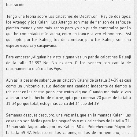
frustración.
Tengo una teoría sobre los calcetines de Decathlon. Hay de dos tipos:
los Artengo y los Kalenji. Los Artengo son más de fiar, son de señor, se
pierden menos y son más serios pero yo no puedo comprarlos por lo
que he comentado más arriba, entro en trance si veo el nombre... Así
que opto por los Kalenji, los de corretear, pero los Kalenji son una
especie esquiva y casquivana.
Para empezar ¿Alguien ha visto alguna vez un par de calcetines Kalenji
de la talla 34-39? No. No existen. O los venden con cartilla de
racionamiento o sólo a los Vips.
Aún así, a pesar de saber que un calcetín Kalenji de la talla 34-39 es casi
como un unicornio, suelo dedicar una cantidad indecente de tiempo a
rebuscar en las cestas por si encuentro alguno. Cuando me rindo, o van
a cerrar o se ha hecho de noche, opto por comprar 20 pares de la talla
31-34 porque total, estoy más cerca del 34 que del 39.
Semanas después descubro, una vez más, que en la manada Kalenji las
cosas no son fáciles para los pequeños y mis calcetines de la talla 31-
34 han sido fagocitados por los Kalenji 50 de Pobrehermano Mayor de
la talla 39-42. Rebusco en los cajones, en los de mi hermano, en el