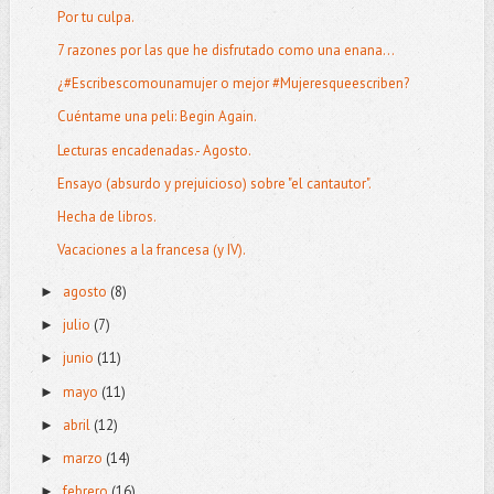
Por tu culpa.
7 razones por las que he disfrutado como una enana...
¿#Escribescomounamujer o mejor #Mujeresqueescriben?
Cuéntame una peli: Begin Again.
Lecturas encadenadas.- Agosto.
Ensayo (absurdo y prejuicioso) sobre "el cantautor".
Hecha de libros.
Vacaciones a la francesa (y IV).
agosto
(8)
►
julio
(7)
►
junio
(11)
►
mayo
(11)
►
abril
(12)
►
marzo
(14)
►
febrero
(16)
►