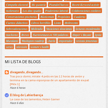
Campaña electoral
Me gustaría
PisandoCharcos
Recent Keyword activity
moliensayo
Los días iguales
Praderismo laboral
Colaboraciones estelares
Conversaciones piscineras
Rústicoman
Propósitos
Cuaderno
Cuentos didactivos
Libros horribles
Listas
Molirecetas
Sobrevaloraciones
Moliradio
Vacaciones alsacianas
lecturas encadenadas
machismo
Breves
Fuerteventura en 500 palabras.
Haper´s Bazaar
Ignite
Murakami
Washigton roadtrip
charla
empotrador
revistas femeninas
series
televisión
women´s health
MI LISTA DE BLOGS
divagando, divagando...
Tras poco domir, mírate 4 pelis en las 12 horas de avión y
termina en la cama esponjosa de un apartamento de ex-pat
[Méx 1]
Hace 6 horas
El blog de Lahierbaroja
La casa de los lamentos, Helen Garner
Hace 6 días