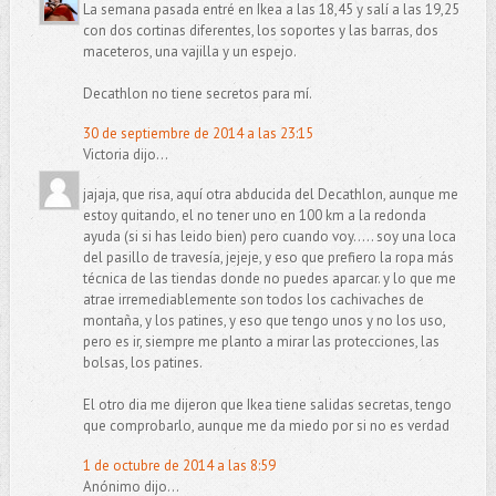
La semana pasada entré en Ikea a las 18,45 y salí a las 19,25
con dos cortinas diferentes, los soportes y las barras, dos
maceteros, una vajilla y un espejo.
Decathlon no tiene secretos para mí.
30 de septiembre de 2014 a las 23:15
Victoria dijo...
jajaja, que risa, aquí otra abducida del Decathlon, aunque me
estoy quitando, el no tener uno en 100 km a la redonda
ayuda (si si has leido bien) pero cuando voy..... soy una loca
del pasillo de travesía, jejeje, y eso que prefiero la ropa más
técnica de las tiendas donde no puedes aparcar. y lo que me
atrae irremediablemente son todos los cachivaches de
montaña, y los patines, y eso que tengo unos y no los uso,
pero es ir, siempre me planto a mirar las protecciones, las
bolsas, los patines.
El otro dia me dijeron que Ikea tiene salidas secretas, tengo
que comprobarlo, aunque me da miedo por si no es verdad
1 de octubre de 2014 a las 8:59
Anónimo dijo...