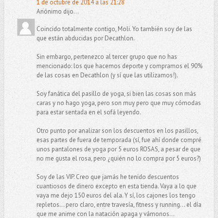
1 de octubre de 2014 a las 21:28
Anónimo dijo...
Coincido totalmente contigo, Moli. Yo también soy de las
que están abducidas por Decathlon.
Sin embargo, pertenezco al tercer grupo que no has
mencionado: los que hacemos deporte y compramos el 90%
de las cosas en Decathlon (y sí que las utilizamos!).
Soy fanática del pasillo de yoga, si bien las cosas son más
caras y no hago yoga, pero son muy pero que muy cómodas
para estar sentada en el sofá leyendo.
Otro punto por analizar son los descuentos en los pasillos,
esas partes de fuera de temporada (sí, fue ahí donde compré
unos pantalones de yoga por 5 euros ROSAS, a pesar de que
no me gusta el rosa, pero ¿quién no lo compra por 5 euros?)
Soy de las VIP. Creo que jamás he tenido descuentos
cuantiosos de dinero excepto en esta tienda. Vaya a lo que
vaya me dejo 150 euros del ala. Y sí, los cajones los tengo
repletos... pero claro, entre travesía, fitness y running... el día
que me anime con la natación apaga y vámonos...