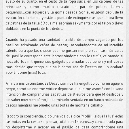
suelo de su cuarto, en el cesto de la ropa sucia, en los cajones de las
princezaz y como mucho rescato un par de pobres kalenjis
pequeños...con agujeros y la goma pasada. Son el eslabón débil de la
evolución calcetinera y están a punto de extinguirse así que ahora llevo
calcetines de la talla 39 que me asoman sexymente por el talón o llevo
doblados en la punta de los dedos.
Cuando ha pasado una cantidad increíble de tiempo vagando por los
pasillos, admirando cañas de pescar, asombrándome de mi increíble
talento para que las chupas que me gustan siempre sean las más caras
del pasillo correspondiente, horrorizándome con los tutús, valorando si
necesito los mil quinientos gadgets para nadar que tienen y mil cosas
más, decido que tengo que salir como sea de Decathlon... o acabaré
volviéndome (más) loca.
A mi y a mis circunstancias Decathlon nos ha engullido como un agujero
negro, como un enorme vórtice deportivo al que me asomé con la sana
intención de comprar unas zapatillas de 8 euros para que M destroce y
sin saber muy bien cómo, he terminado sentada en un banco rodeada de
cascos mientras me pruebo unas botas de montar a caballo.
Recobro la consciencia, oigo una voz que dice "Moliiii...sigue la luz", echo
las botas en la cesta sin pensar, total son 14 euros...y concentrada para
no despistarme y acabar en el pasillo de caza comprándome una