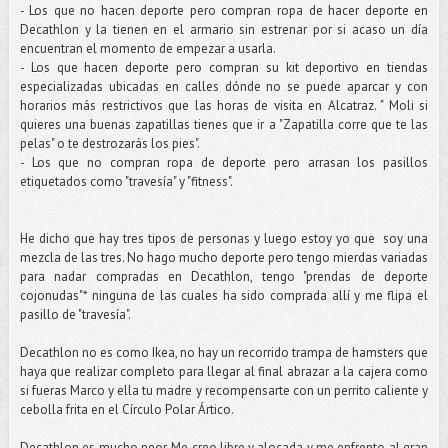
- Los que no hacen deporte pero compran ropa de hacer deporte en
Decathlon y la tienen en el armario sin estrenar por si acaso un día
encuentran el momento de empezar a usarla.
- Los que hacen deporte pero compran su kit deportivo en tiendas
especializadas ubicadas en calles dónde no se puede aparcar y con
horarios más restrictivos que las horas de visita en Alcatraz. " Moli si
quieres una buenas zapatillas tienes que ir a "Zapatilla corre que te las
pelas" o te destrozarás los pies".
- Los que no compran ropa de deporte pero arrasan los pasillos
etiquetados como "travesía" y "fitness".
He dicho que hay tres tipos de personas y luego estoy yo que soy una
mezcla de las tres. No hago mucho deporte pero tengo mierdas variadas
para nadar compradas en Decathlon, tengo "prendas de deporte
cojonudas"* ninguna de las cuales ha sido comprada allí y me flipa el
pasillo de "travesía".
Decathlon no es como Ikea, no hay un recorrido trampa de hamsters que
haya que realizar completo para llegar al final abrazar a la cajera como
si fueras Marco y ella tu madre y recompensarte con un perrito caliente y
cebolla frita en el Círculo Polar Ártico.
Decathlon es mucho peor. Me creo libre y alocada y me enfrento al gran