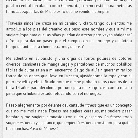
pasillo central tan ufana como Caperucita, con mi cestita para meter las
famosas zapatillas de M que es lo que he venido a comprar.
"Travesía niños" se cruza en mi camino y claro, tengo que entrar. Me
arrodillo a los pies del creativo que puso este nombre y que a mi me
sugiere "ropa para que las niñas puedan destrozar pero vayan abrigadas"
o "ropa para dar un paseo por el campo con un noruego y quitártela
luego delante de la chimenea... muy deprisa".
Me adentro en el pasillo y una orgía de forros polares de colores
diversos, camisetas de manga larga y pantalones de muchos bolsillos
fáciles de quitar salen a mi encuentro. Salgo de allí sin querer mirar los
forros de colorines que llevo en la cesta, ajustándome la ropa y con el
pelo revuelto y electrificado porque me he probado unos cuantos de la
talla 14 años para decidirme por uno para mi. Salgo casi con la misma
pinta que si hubiera estado retozando con el noruego...
Paseo alegremente por delante del cartel de fitness que es un concepto
que no me mola nada. Fitness me sugiere cereales, me sugiere pasar
hambre y me sugiere gimnasios con ruido y espejos. En fitness todo
sugiere esfuerzo y es blanco, que requerirá esfuerzo posterior para quitar
las manchas. Paso de "fitness".