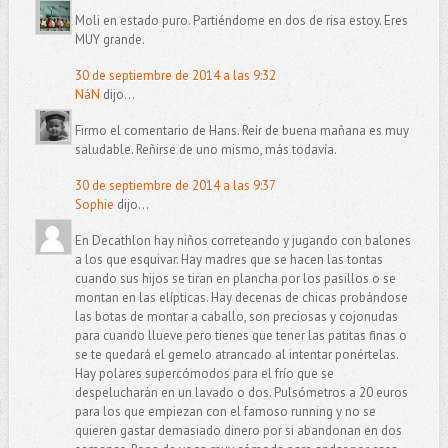
Moli en estado puro. Partiéndome en dos de risa estoy. Eres
MUY grande.
30 de septiembre de 2014 a las 9:32
NáN
dijo...
Firmo el comentario de Hans. Reír de buena mañana es muy
saludable. Reñirse de uno mismo, más todavía.
30 de septiembre de 2014 a las 9:37
Sophie
dijo...
En Decathlon hay niños correteando y jugando con balones
a los que esquivar. Hay madres que se hacen las tontas
cuando sus hijos se tiran en plancha por los pasillos o se
montan en las elípticas. Hay decenas de chicas probándose
las botas de montar a caballo, son preciosas y cojonudas
para cuando llueve pero tienes que tener las patitas finas o
se te quedará el gemelo atrancado al intentar ponértelas.
Hay polares supercómodos para el frío que se
despelucharán en un lavado o dos. Pulsómetros a 20 euros
para los que empiezan con el famoso running y no se
quieren gastar demasiado dinero por si abandonan en dos