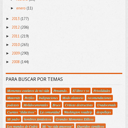
enero
(11)
►
2013
(177)
►
2012
(206)
►
2011
(219)
►
2010
(265)
►
2009
(290)
►
2008
(144)
►
PARA BUSCAR POR TEMAS
Momentos estelares de mi vida
Pensando..
El libro y yo
Frivolidades
Maternity
Perfiles
Indignaciones
Modo aleatorio
recomendaciones
podcasts
Molidocumentales
Bruce
Criticas destructivas
Unadocenade
Cuentos "didactivos"
La comunidad
Washington roadtrip
despellejes
Mi padre
hombres fantásticos
Grandes Momentos Etílicos
Los mundos de Cedric
Mi "no vida amorosa"
Queridos científicos