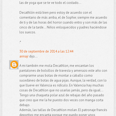
las de yoga que se te ve todo el costado...
Decathlón está bien pero estoy de acuerdo con el
comentario de más arriba, el de Sophie; siempre me acuerdo
de ti y de las horas del horror cuando entro y son más de las
cinco de la tarde... Niños enloquecidos y padres haciéndose
los suecos.
:*
30 de septiembre de 2014 a las 12:44
annajr
dijo...
A mi también me mola Decathlon, me encantan los
pantalones de bolsillos de travesía y amenazo este año con
comprarme unas botas de montar a caballo como
sucedáneo de botas de agua pijas. Aunque, la verdad, con lo
que llueve en Valencia es ridículo. En Valencia hay muchas
cosas de Decathlon que no usarías jamás, pero da igual...
Tengo una chaqueta polar azul de rebajas del año pasado
que creo que me la he puesto dos veces con manga corta
debajo.
Además, las tallas de Decathlon molan. El patronaje francés
deportivo me encanta porque me puedo poner unos