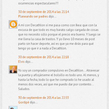
ocurrencias espectaculares!!!
30 de septiembre de 2014 a las 21:14
Planeando ser padres
dijo...
A mí con Decathlon sí me pasa como con Ikea: que con la
excusa de que todo es muy barato salgo cargada de cosas
que no necesito sólo porque el precio era bueno. Y luego se
me llena la casa de trastos. Y yo llevo 10 meses de post
parto sin hacer deporte, así es que ya me dirás para qué
tengo yo que ir a nada a Decathlon.
30 de septiembre de 2014 a las 22:18
Elvis
dijo...
Yo soy un comprador compulsivo en Decathlon... Atravesar
la puerta y aflojárseme el bolsillo es todo uno. Al menos, y
hasta la fecha, todo lo que he comprado lo he usado al
menos dos veces, así que me puedo dar por contento...
Saludos.
30 de septiembre de 2014 a las 22:53
Gordipé
dijo...