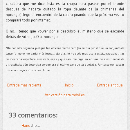
cazadora que me dice "esta es la chupa para pasear por el monte
después de haberte quitado la ropa delante de la chimenea del
noruego", llego al encuentro de la cajera jurando que la próxima vez lo
compraré todo por internet.
O no... tengo que volver por si descubro el misterio que se esconde
detrás de Artengo. O al noruego.
*Un bañador segunda piel que fue obscenamente caro (en su día pensé que un conjunto de
lencería mono me daría más juego...jajajaja...le he dado mas uso a esto),unas zapatillas
de montaña espectaculares de buenas y que casi me regalan en una de esas tiendas de
ultrasofisticación deportiva porque era el último par que les quedaba. Fantaseo con pasear
con el noruego y mis zapas chulas.
Entrada más reciente
Inicio
Entrada antigua
Ver versión para móviles
33 comentarios:
Hans
dijo...