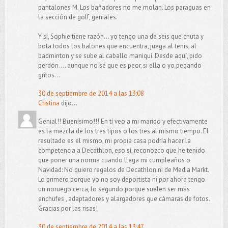
pantalones M. Los bañadores no me molan. Los paraguas en
la sección de golf, geniales.
Y sí, Sophie tiene razón... yo tengo una de seis que chuta y
bota todos los balones que encuentra, juega al tenis, al
badminton y se sube al caballo maniquí. Desde aquí, pido
perdón.... aunque no sé que es peor, si ella o yo pegando
gritos...
30 de septiembre de 2014 a las 13:08
Cristina
dijo...
Genial!! Buenísimo!!! En tí veo a mi marido y efectivamente
es la mezcla de los tres tipos o los tres al mismo tiempo. El
resultado es el mismo, mi propia casa podría hacer la
competencia a Decathlon, eso sí, reconozco que he tenido
que poner una norma cuando llega mi cumpleaños o
Navidad: No quiero regalos de Decathlon ni de Media Markt.
Lo primero porque yo no soy deportista ni por ahora tengo
un noruego cerca, lo segundo porque suelen ser más
enchufes , adaptadores y alargadores que cámaras de fotos.
Gracias por las risas!
30 de septiembre de 2014 a las 13:47