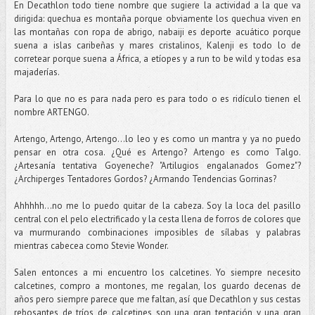
En Decathlon todo tiene nombre que sugiere la actividad a la que va
dirigida: quechua es montaña porque obviamente los quechua viven en
las montañas con ropa de abrigo, nabaiji es deporte acuático porque
suena a islas caribeñas y mares cristalinos, Kalenji es todo lo de
corretear porque suena a África, a etíopes y a run to be wild y todas esa
majaderías.
Para lo que no es para nada pero es para todo o es ridículo tienen el
nombre ARTENGO.
Artengo, Artengo, Artengo...lo leo y es como un mantra y ya no puedo
pensar en otra cosa. ¿Qué es Artengo? Artengo es como Talgo.
¿Artesanía tentativa Goyeneche? "Artilugios engalanados Gomez"?
¿Archiperges Tentadores Gordos? ¿Armando Tendencias Gorrinas?
Ahhhhh...no me lo puedo quitar de la cabeza. Soy la loca del pasillo
central con el pelo electrificado y la cesta llena de forros de colores que
va murmurando combinaciones imposibles de sílabas y palabras
mientras cabecea como Stevie Wonder.
Salen entonces a mi encuentro los calcetines. Yo siempre necesito
calcetines, compro a montones, me regalan, los guardo decenas de
años pero siempre parece que me faltan, así que Decathlon y sus cestas
rebosantes de tríos de calcetines son una gran tentación y una gran