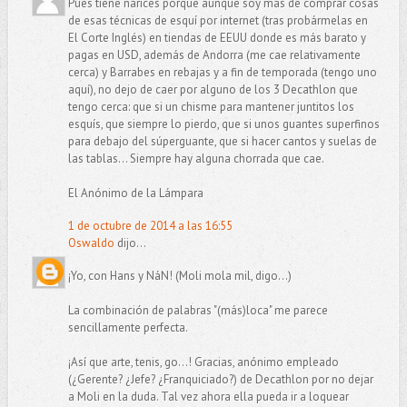
Pues tiene narices porque aunque soy más de comprar cosas
de esas técnicas de esquí por internet (tras probármelas en
El Corte Inglés) en tiendas de EEUU donde es más barato y
pagas en USD, además de Andorra (me cae relativamente
cerca) y Barrabes en rebajas y a fin de temporada (tengo uno
aquí), no dejo de caer por alguno de los 3 Decathlon que
tengo cerca: que si un chisme para mantener juntitos los
esquís, que siempre lo pierdo, que si unos guantes superfinos
para debajo del súperguante, que si hacer cantos y suelas de
las tablas... Siempre hay alguna chorrada que cae.
El Anónimo de la Lámpara
1 de octubre de 2014 a las 16:55
Oswaldo
dijo...
¡Yo, con Hans y NáN! (Moli mola mil, digo...)
La combinación de palabras "(más)loca" me parece
sencillamente perfecta.
¡Así que arte, tenis, go...! Gracias, anónimo empleado
(¿Gerente? ¿Jefe? ¿Franquiciado?) de Decathlon por no dejar
a Moli en la duda. Tal vez ahora ella pueda ir a loquear