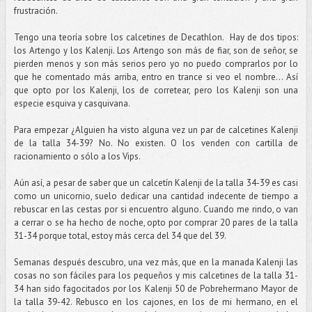
frustración.
Tengo una teoría sobre los calcetines de Decathlon. Hay de dos tipos:
los Artengo y los Kalenji. Los Artengo son más de fiar, son de señor, se
pierden menos y son más serios pero yo no puedo comprarlos por lo
que he comentado más arriba, entro en trance si veo el nombre... Así
que opto por los Kalenji, los de corretear, pero los Kalenji son una
especie esquiva y casquivana.
Para empezar ¿Alguien ha visto alguna vez un par de calcetines Kalenji
de la talla 34-39? No. No existen. O los venden con cartilla de
racionamiento o sólo a los Vips.
Aún así, a pesar de saber que un calcetín Kalenji de la talla 34-39 es casi
como un unicornio, suelo dedicar una cantidad indecente de tiempo a
rebuscar en las cestas por si encuentro alguno. Cuando me rindo, o van
a cerrar o se ha hecho de noche, opto por comprar 20 pares de la talla
31-34 porque total, estoy más cerca del 34 que del 39.
Semanas después descubro, una vez más, que en la manada Kalenji las
cosas no son fáciles para los pequeños y mis calcetines de la talla 31-
34 han sido fagocitados por los Kalenji 50 de Pobrehermano Mayor de
la talla 39-42. Rebusco en los cajones, en los de mi hermano, en el