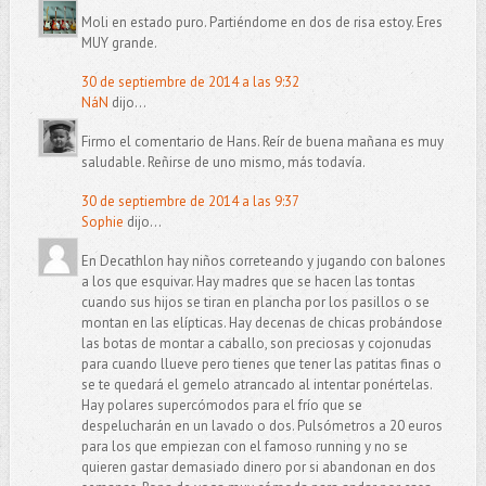
Moli en estado puro. Partiéndome en dos de risa estoy. Eres
MUY grande.
30 de septiembre de 2014 a las 9:32
NáN
dijo...
Firmo el comentario de Hans. Reír de buena mañana es muy
saludable. Reñirse de uno mismo, más todavía.
30 de septiembre de 2014 a las 9:37
Sophie
dijo...
En Decathlon hay niños correteando y jugando con balones
a los que esquivar. Hay madres que se hacen las tontas
cuando sus hijos se tiran en plancha por los pasillos o se
montan en las elípticas. Hay decenas de chicas probándose
las botas de montar a caballo, son preciosas y cojonudas
para cuando llueve pero tienes que tener las patitas finas o
se te quedará el gemelo atrancado al intentar ponértelas.
Hay polares supercómodos para el frío que se
despelucharán en un lavado o dos. Pulsómetros a 20 euros
para los que empiezan con el famoso running y no se
quieren gastar demasiado dinero por si abandonan en dos