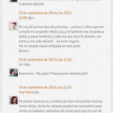
cualquier deporte
30 de septiembre de 2014 a las 10:12
Ali EB
dijo...
Yo soy del primer tipo de personas... ya hace 2 años que me
compré mi conjuntito fitness (sí, a mí también me recuerda a
dietas y pasar hambre) y, cada vez que abro el armario, me
llama y me pide utilidad... sin éxito alguno.
Me he sentido taaan reflejada en este post!
Besos!
30 de septiembre de 2014 a las 11:02
lo+
dijo...
Buenisimo.. Me parto!! Plenamente identificada!!
30 de septiembre de 2014 a las 11:36
Ana María
dijo...
Yo estuve hace poco y si rebuscas bien, encuentras muchas
cosas chulis, de hecho adopté pantalones normalitos para
correr, un bañador, camisetas de correr, pero que no son de