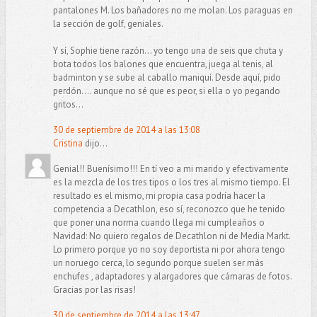
pantalones M. Los bañadores no me molan. Los paraguas en
la sección de golf, geniales.
Y sí, Sophie tiene razón... yo tengo una de seis que chuta y
bota todos los balones que encuentra, juega al tenis, al
badminton y se sube al caballo maniquí. Desde aquí, pido
perdón.... aunque no sé que es peor, si ella o yo pegando
gritos...
30 de septiembre de 2014 a las 13:08
Cristina
dijo...
Genial!! Buenísimo!!! En tí veo a mi marido y efectivamente
es la mezcla de los tres tipos o los tres al mismo tiempo. El
resultado es el mismo, mi propia casa podría hacer la
competencia a Decathlon, eso sí, reconozco que he tenido
que poner una norma cuando llega mi cumpleaños o
Navidad: No quiero regalos de Decathlon ni de Media Markt.
Lo primero porque yo no soy deportista ni por ahora tengo
un noruego cerca, lo segundo porque suelen ser más
enchufes , adaptadores y alargadores que cámaras de fotos.
Gracias por las risas!
30 de septiembre de 2014 a las 13:47