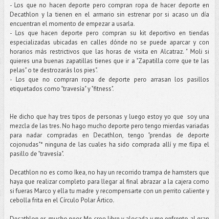
- Los que no hacen deporte pero compran ropa de hacer deporte en
Decathlon y la tienen en el armario sin estrenar por si acaso un día
encuentran el momento de empezar a usarla.
- Los que hacen deporte pero compran su kit deportivo en tiendas
especializadas ubicadas en calles dónde no se puede aparcar y con
horarios más restrictivos que las horas de visita en Alcatraz. " Moli si
quieres una buenas zapatillas tienes que ir a "Zapatilla corre que te las
pelas" o te destrozarás los pies".
- Los que no compran ropa de deporte pero arrasan los pasillos
etiquetados como "travesía" y "fitness".
He dicho que hay tres tipos de personas y luego estoy yo que soy una
mezcla de las tres. No hago mucho deporte pero tengo mierdas variadas
para nadar compradas en Decathlon, tengo "prendas de deporte
cojonudas"* ninguna de las cuales ha sido comprada allí y me flipa el
pasillo de "travesía".
Decathlon no es como Ikea, no hay un recorrido trampa de hamsters que
haya que realizar completo para llegar al final abrazar a la cajera como
si fueras Marco y ella tu madre y recompensarte con un perrito caliente y
cebolla frita en el Círculo Polar Ártico.
Decathlon es mucho peor. Me creo libre y alocada y me enfrento al gran