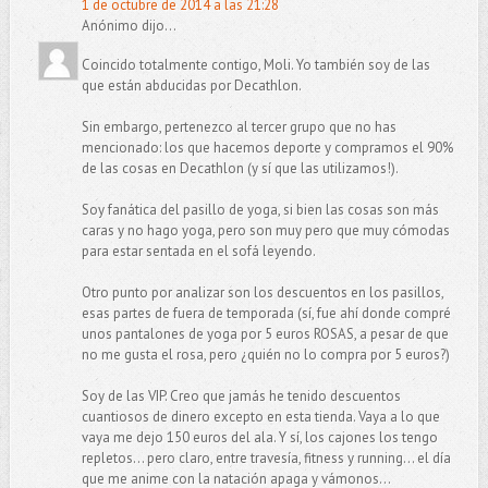
1 de octubre de 2014 a las 21:28
Anónimo dijo...
Coincido totalmente contigo, Moli. Yo también soy de las
que están abducidas por Decathlon.
Sin embargo, pertenezco al tercer grupo que no has
mencionado: los que hacemos deporte y compramos el 90%
de las cosas en Decathlon (y sí que las utilizamos!).
Soy fanática del pasillo de yoga, si bien las cosas son más
caras y no hago yoga, pero son muy pero que muy cómodas
para estar sentada en el sofá leyendo.
Otro punto por analizar son los descuentos en los pasillos,
esas partes de fuera de temporada (sí, fue ahí donde compré
unos pantalones de yoga por 5 euros ROSAS, a pesar de que
no me gusta el rosa, pero ¿quién no lo compra por 5 euros?)
Soy de las VIP. Creo que jamás he tenido descuentos
cuantiosos de dinero excepto en esta tienda. Vaya a lo que
vaya me dejo 150 euros del ala. Y sí, los cajones los tengo
repletos... pero claro, entre travesía, fitness y running... el día
que me anime con la natación apaga y vámonos...