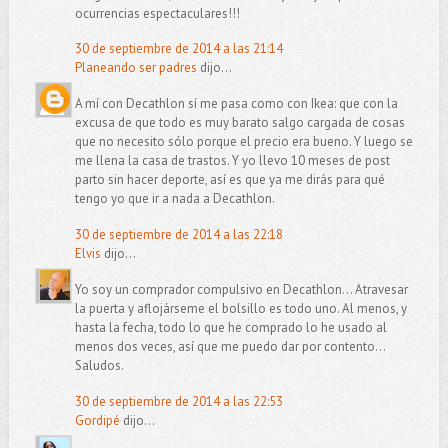
ocurrencias espectaculares!!!
30 de septiembre de 2014 a las 21:14
Planeando ser padres
dijo...
A mí con Decathlon sí me pasa como con Ikea: que con la
excusa de que todo es muy barato salgo cargada de cosas
que no necesito sólo porque el precio era bueno. Y luego se
me llena la casa de trastos. Y yo llevo 10 meses de post
parto sin hacer deporte, así es que ya me dirás para qué
tengo yo que ir a nada a Decathlon.
30 de septiembre de 2014 a las 22:18
Elvis
dijo...
Yo soy un comprador compulsivo en Decathlon... Atravesar
la puerta y aflojárseme el bolsillo es todo uno. Al menos, y
hasta la fecha, todo lo que he comprado lo he usado al
menos dos veces, así que me puedo dar por contento...
Saludos.
30 de septiembre de 2014 a las 22:53
Gordipé
dijo...