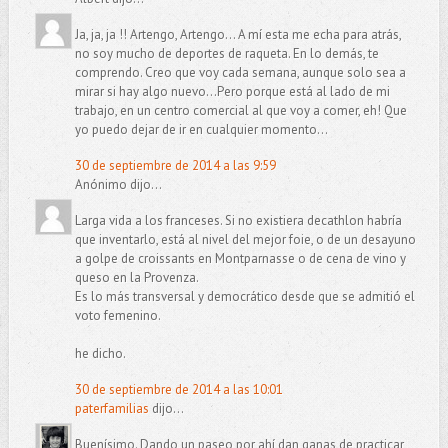
Ja, ja, ja !! Artengo, Artengo... A mí esta me echa para atrás,
no soy mucho de deportes de raqueta. En lo demás, te
comprendo. Creo que voy cada semana, aunque solo sea a
mirar si hay algo nuevo...Pero porque está al lado de mi
trabajo, en un centro comercial al que voy a comer, eh! Que
yo puedo dejar de ir en cualquier momento...
30 de septiembre de 2014 a las 9:59
Anónimo dijo...
Larga vida a los franceses. Si no existiera decathlon habría
que inventarlo, está al nivel del mejor foie, o de un desayuno
a golpe de croissants en Montparnasse o de cena de vino y
queso en la Provenza.
Es lo más transversal y democrático desde que se admitió el
voto femenino.
he dicho.
30 de septiembre de 2014 a las 10:01
paterfamilias
dijo...
Buenísimo. Dando un paseo por ahí dan ganas de practicar