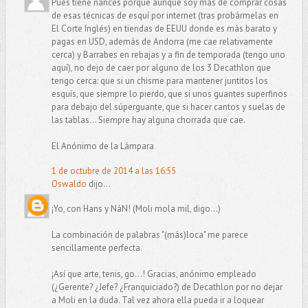
Pues tiene narices porque aunque soy más de comprar cosas
de esas técnicas de esquí por internet (tras probármelas en
El Corte Inglés) en tiendas de EEUU donde es más barato y
pagas en USD, además de Andorra (me cae relativamente
cerca) y Barrabes en rebajas y a fin de temporada (tengo uno
aquí), no dejo de caer por alguno de los 3 Decathlon que
tengo cerca: que si un chisme para mantener juntitos los
esquís, que siempre lo pierdo, que si unos guantes superfinos
para debajo del súperguante, que si hacer cantos y suelas de
las tablas... Siempre hay alguna chorrada que cae.
El Anónimo de la Lámpara
1 de octubre de 2014 a las 16:55
Oswaldo
dijo...
¡Yo, con Hans y NáN! (Moli mola mil, digo...)
La combinación de palabras "(más)loca" me parece
sencillamente perfecta.
¡Así que arte, tenis, go...! Gracias, anónimo empleado
(¿Gerente? ¿Jefe? ¿Franquiciado?) de Decathlon por no dejar
a Moli en la duda. Tal vez ahora ella pueda ir a loquear