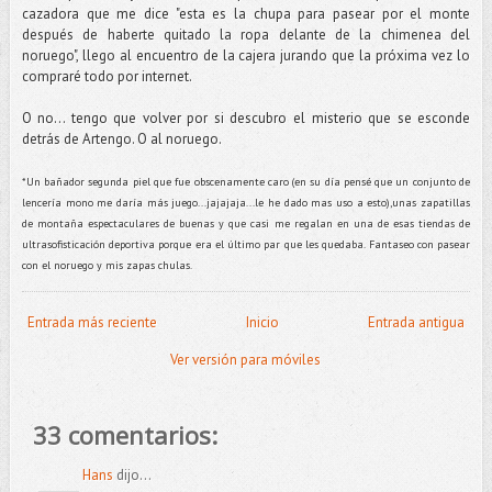
cazadora que me dice "esta es la chupa para pasear por el monte
después de haberte quitado la ropa delante de la chimenea del
noruego", llego al encuentro de la cajera jurando que la próxima vez lo
compraré todo por internet.
O no... tengo que volver por si descubro el misterio que se esconde
detrás de Artengo. O al noruego.
*Un bañador segunda piel que fue obscenamente caro (en su día pensé que un conjunto de
lencería mono me daría más juego...jajajaja...le he dado mas uso a esto),unas zapatillas
de montaña espectaculares de buenas y que casi me regalan en una de esas tiendas de
ultrasofisticación deportiva porque era el último par que les quedaba. Fantaseo con pasear
con el noruego y mis zapas chulas.
Entrada más reciente
Inicio
Entrada antigua
Ver versión para móviles
33 comentarios:
Hans
dijo...