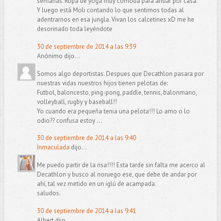
semanas. Ropa de yoga muy cómoda para andar por casa.
Y luego está Moli contando lo que sentimos todas al
adentrarnos en esa jungla. Vivan los calcetines xD me he
desorinado toda leyéndote
30 de septiembre de 2014 a las 9:39
Anónimo dijo...
Somos algo deportistas. Despues que Decathlon pasara por
nuestras vidas nuestros hijos tienen pelotas de:
Futbol, baloncesto, ping-pong, paddle, tennis, balonmano,
volleyball, rugby y baseball!!
Yo cuando era pequeña tenia una pelota!!! Lo amo o lo
odio?? confusa estoy ...
30 de septiembre de 2014 a las 9:40
Inmaculada
dijo...
Me puedo partir de la risa!!!! Esta tarde sin falta me acerco al
Decathlon y busco al noruego ese, que debe de andar por
ahí, tal vez metido en un iglú de acampada.
saludos.
30 de septiembre de 2014 a las 9:41
Albert dijo...