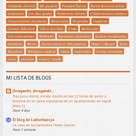
Campaña electoral
Me gustaría
PisandoCharcos
Recent Keyword activity
moliensayo
Los días iguales
Praderismo laboral
Colaboraciones estelares
Conversaciones piscineras
Rústicoman
Propósitos
Cuaderno
Cuentos didactivos
Libros horribles
Listas
Molirecetas
Sobrevaloraciones
Moliradio
Vacaciones alsacianas
lecturas encadenadas
machismo
Breves
Fuerteventura en 500 palabras.
Haper´s Bazaar
Ignite
Murakami
Washigton roadtrip
charla
empotrador
revistas femeninas
series
televisión
women´s health
MI LISTA DE BLOGS
divagando, divagando...
Tras poco domir, mírate 4 pelis en las 12 horas de avión y
termina en la cama esponjosa de un apartamento de expat
[Méx 1]
Hace 4 días
El blog de Lahierbaroja
La casa de los lamentos, Helen Garner
Hace 1 semana