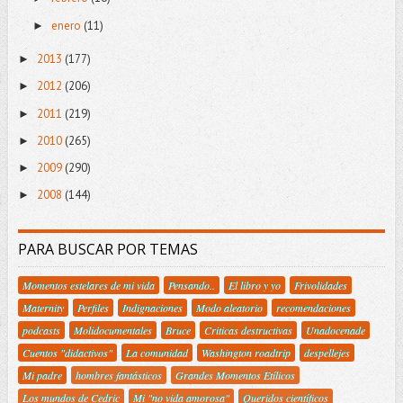
enero
(11)
►
2013
(177)
►
2012
(206)
►
2011
(219)
►
2010
(265)
►
2009
(290)
►
2008
(144)
►
PARA BUSCAR POR TEMAS
Momentos estelares de mi vida
Pensando..
El libro y yo
Frivolidades
Maternity
Perfiles
Indignaciones
Modo aleatorio
recomendaciones
podcasts
Molidocumentales
Bruce
Criticas destructivas
Unadocenade
Cuentos "didactivos"
La comunidad
Washington roadtrip
despellejes
Mi padre
hombres fantásticos
Grandes Momentos Etílicos
Los mundos de Cedric
Mi "no vida amorosa"
Queridos científicos