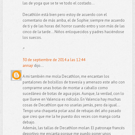
las de yoga que se te ve todo el costado...
Decathlón está bien pero estoy de acuerdo con el
comentario de más arriba, el de Sophie; siempre me acuerdo
de ti y de las horas del horror cuando entro y son más de las
cinco de la tarde... Niños enloquecidos y padres haciéndose
los suecos.
:*
30 de septiembre de 2014 a las 12:44
annajr
dijo...
A mi también me mola Decathlon, me encantan los
pantalones de bolsillos de travesía y amenazo este año con
comprarme unas botas de montar a caballo como
sucedáneo de botas de agua pijas. Aunque, la verdad, con lo
que llueve en Valencia es ridículo. En Valencia hay muchas
cosas de Decathlon que no usarías jamás, pero da igual...
Tengo una chaqueta polar azul de rebajas del año pasado
que creo que me la he puesto dos veces con manga corta
debajo.
Además, las tallas de Decathlon molan. El patronaje francés
deportivo me encanta porque me puedo poner unos