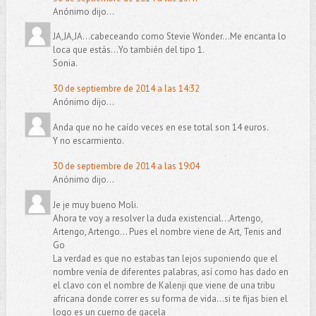
Anónimo dijo...
JA,JA,JA...cabeceando como Stevie Wonder...Me encanta lo
loca que estás...Yo también del tipo 1.
Sonia.
30 de septiembre de 2014 a las 14:32
Anónimo dijo...
Anda que no he caído veces en ese total son 14 euros.
Y no escarmiento.
30 de septiembre de 2014 a las 19:04
Anónimo dijo...
Je je muy bueno Moli.
Ahora te voy a resolver la duda existencial...Artengo,
Artengo, Artengo... Pues el nombre viene de Art, Tenis and
Go
La verdad es que no estabas tan lejos suponiendo que el
nombre venía de diferentes palabras, así como has dado en
el clavo con el nombre de Kalenji que viene de una tribu
africana donde correr es su forma de vida...si te fijas bien el
logo es un cuerno de gacela