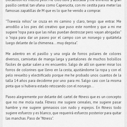
pasillo central tan ufana como Caperucita, con mi cestita para meter las
famosas zapatillas de M que es lo que he venido a comprar.
"Travesía niños" se cruza en mi camino y claro, tengo que entrar. Me
arrodillo a los pies del creativo que puso este nombre y que a mi me
sugiere "ropa para que las niñas puedan destrozar pero vayan abrigadas"
o "ropa para dar un paseo por el campo con un noruego y quitártela
luego delante de la chimenea... muy deprisa".
Me adentro en el pasillo y una orgía de forros polares de colores
diversos, camisetas de manga larga y pantalones de muchos bolsillos
fáciles de quitar salen a mi encuentro. Salgo de allí sin querer mirar los
forros de colorines que llevo en la cesta, ajustándome la ropa y con el
pelo revuelto y electrificado porque me he probado unos cuantos de la
talla 14 años para decidirme por uno para mi. Salgo casi con la misma
pinta que si hubiera estado retozando con el noruego...
Paseo alegremente por delante del cartel de fitness que es un concepto
que no me mola nada. Fitness me sugiere cereales, me sugiere pasar
hambre y me sugiere gimnasios con ruido y espejos. En fitness todo
sugiere esfuerzo y es blanco, que requerirá esfuerzo posterior para quitar
las manchas. Paso de "fitness".