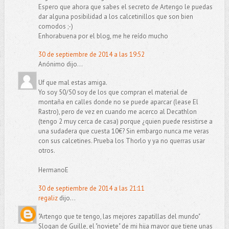
Espero que ahora que sabes el secreto de Artengo le puedas
dar alguna posibilidad a los calcetinillos que son bien
comodos ;-)
Enhorabuena por el blog, me he reído mucho
30 de septiembre de 2014 a las 19:52
Anónimo dijo...
Uf que mal estas amiga.
Yo soy 50/50 soy de los que compran el material de
montaña en calles donde no se puede aparcar (lease El
Rastro), pero de vez en cuando me acerco al Decathlon
(tengo 2 muy cerca de casa) porque ¿quien puede resistirse a
una sudadera que cuesta 10€? Sin embargo nunca me veras
con sus calcetines. Prueba los Thorlo y ya no querras usar
otros.
HermanoE
30 de septiembre de 2014 a las 21:11
regaliz
dijo...
"Artengo que te tengo, las mejores zapatillas del mundo"
Slogan de Guille, el "noviete" de mi hija mayor que tiene unas