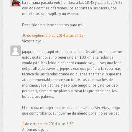
La semana pasada entré en Ikea a las 18,45 y salí a las 19,25
con dos cortinas diferentes, los soportes y las barras, dos
maceteros, una vajilla y un espejo.
Decathlon no tiene secretos para mí.
30 de septiembre de 2014 a las 23:15
Victoria dijo...
jajaja, que risa, aquí otra abducida del Decathlon, aunque me
estoy quitando, el no tener uno en 100 km a la redonda
ayuda (si si has leido bien) pero cuando voy..... soy una loca
del pasillo de travesía, jejeje, y eso que prefiero la ropa más
técnica de las tiendas donde no puedes aparcar. y lo que me
atrae irremediablemente son todos los cachivaches de
montaña, y los patines, y eso que tengo unos y no los uso,
pero es ir, siempre me planto a mirar las protecciones, las
bolsas, los patines.
El otro dia me dijeron que Ikea tiene salidas secretas, tengo
que comprobarlo, aunque me da miedo por si no es verdad
1 de octubre de 2014 a las 8:59
Anónimo dijo...