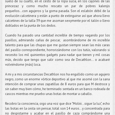
suelo de su cuarto, en el cesto de la ropa sucia, en los cajones de las
princezaz y como mucho rescato un par de pobres kalenjis
pequeños...con agujeros y la goma pasada. Son el eslabón débil de la
evolución calcetinera y están a punto de extinguirse así que ahora llevo
calcetines de la talla 39 que me asoman sexymente por el talón o llevo
doblados en la punta de los dedos.
Cuando ha pasado una cantidad increíble de tiempo vagando por los
pasillos, admirando cañas de pescar, asombrándome de mi increíble
talento para que las chupas que me gustan siempre sean las más caras
del pasillo correspondiente, horrorizándome con los tutús, valorando si
necesito los mil quinientos gadgets para nadar que tienen y mil cosas
más, decido que tengo que salir como sea de Decathlon... o acabaré
volviéndome (más) loca.
A mi y a mis circunstancias Decathlon nos ha engullido como un agujero
negro, como un enorme vórtice deportivo al que me asomé con la sana
intención de comprar unas zapatillas de 8 euros para que M destroce y
sin saber muy bien cómo, he terminado sentada en un banco rodeada de
cascos mientras me pruebo unas botas de montar a caballo.
Recobro la consciencia, oigo una voz que dice "Moliiii...sigue la luz", echo
las botas en la cesta sin pensar, total son 14 euros...y concentrada para
no despistarme y acabar en el pasillo de caza comprándome una