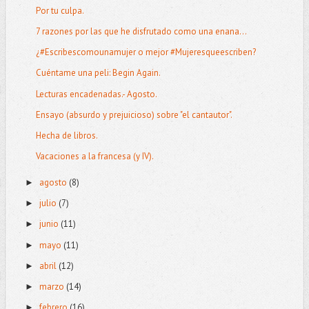
Por tu culpa.
7 razones por las que he disfrutado como una enana...
¿#Escribescomounamujer o mejor #Mujeresqueescriben?
Cuéntame una peli: Begin Again.
Lecturas encadenadas.- Agosto.
Ensayo (absurdo y prejuicioso) sobre "el cantautor".
Hecha de libros.
Vacaciones a la francesa (y IV).
agosto
(8)
►
julio
(7)
►
junio
(11)
►
mayo
(11)
►
abril
(12)
►
marzo
(14)
►
febrero
(16)
►