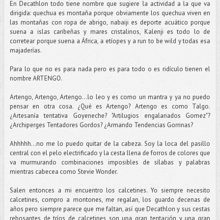
En Decathlon todo tiene nombre que sugiere la actividad a la que va
dirigida: quechua es montaña porque obviamente los quechua viven en
las montañas con ropa de abrigo, nabaiji es deporte acuático porque
suena a islas caribeñas y mares cristalinos, Kalenji es todo lo de
corretear porque suena a África, a etíopes y a run to be wild y todas esa
majaderías.
Para lo que no es para nada pero es para todo o es ridículo tienen el
nombre ARTENGO.
Artengo, Artengo, Artengo...lo leo y es como un mantra y ya no puedo
pensar en otra cosa. ¿Qué es Artengo? Artengo es como Talgo.
¿Artesanía tentativa Goyeneche? "Artilugios engalanados Gomez"?
¿Archiperges Tentadores Gordos? ¿Armando Tendencias Gorrinas?
Ahhhhh...no me lo puedo quitar de la cabeza. Soy la loca del pasillo
central con el pelo electrificado y la cesta llena de forros de colores que
va murmurando combinaciones imposibles de sílabas y palabras
mientras cabecea como Stevie Wonder.
Salen entonces a mi encuentro los calcetines. Yo siempre necesito
calcetines, compro a montones, me regalan, los guardo decenas de
años pero siempre parece que me faltan, así que Decathlon y sus cestas
rebosantes de tríos de calcetines son una gran tentación y una gran