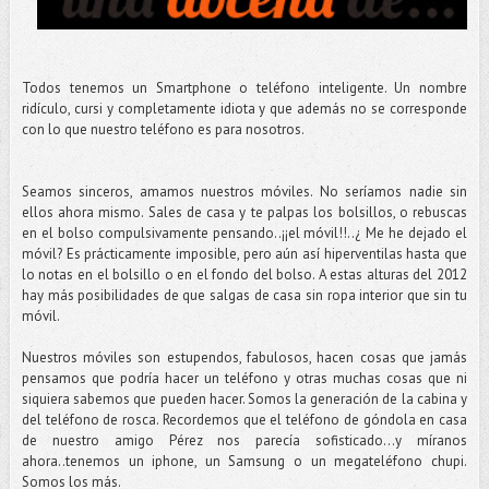
Todos tenemos un Smartphone o teléfono inteligente. Un nombre
ridículo, cursi y completamente idiota y que además no se corresponde
con lo que nuestro teléfono es para nosotros.
Seamos sinceros, amamos nuestros móviles. No seríamos nadie sin
ellos ahora mismo. Sales de casa y te palpas los bolsillos, o rebuscas
en el bolso compulsivamente pensando..¡¡el móvil!!..¿ Me he dejado el
móvil? Es prácticamente imposible, pero aún así hiperventilas hasta que
lo notas en el bolsillo o en el fondo del bolso. A estas alturas del 2012
hay más posibilidades de que salgas de casa sin ropa interior que sin tu
móvil.
Nuestros móviles son estupendos, fabulosos, hacen cosas que jamás
pensamos que podría hacer un teléfono y otras muchas cosas que ni
siquiera sabemos que pueden hacer. Somos la generación de la cabina y
del teléfono de rosca. Recordemos que el teléfono de góndola en casa
de nuestro amigo Pérez nos parecía sofisticado…y míranos
ahora..tenemos un iphone, un Samsung o un megateléfono chupi.
Somos los más.