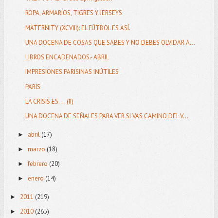
ROPA, ARMARIOS, TIGRES Y JERSEYS
MATERNITY (XCVIII): EL FÚTBOL ES ASÍ.
UNA DOCENA DE COSAS QUE SABES Y NO DEBES OLVIDAR A...
LIBROS ENCADENADOS.- ABRIL
IMPRESIONES PARISINAS INÚTILES
PARIS
LA CRISIS ES.... (II)
UNA DOCENA DE SEÑALES PARA VER SI VAS CAMINO DEL V...
abril
(17)
►
marzo
(18)
►
febrero
(20)
►
enero
(14)
►
2011
(219)
►
2010
(265)
►