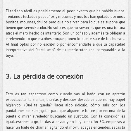
El teclado táctil es posiblemente el peor invento que ha habido nunca.
Teníamos teclados pequeños y molones y nos los han quitado por unos
bonitos, molones, chulos pero que no sirven para lo que se supone que
tienen que servir: Escribir. No solo es que no sirvan, es que es una tortura
atroz el mero hecho de intentarlo. Son un coñazo y además te obligan a
ir releyendo lo que escribes porque ponen lo que le sale de los huevos.
Al final optas por no escribir o por encomendarte a que la capacidad
interpretativa del “tactilismo” de tu interlocutor sea comparable a la
tuya.
3. La pérdida de conexión
Esto es tan espantoso como cuando vas al baño con un apretón
espectacular, te sientas, triunfas y después descubres que no hay papel
higiénico. ¿Qué te queda? Hacer algo ridículo, cómo salir con los
pantalones sin subir, gritar para que alguien te lo tire por encima de la
puerta o mirar alrededor buscando un sustituto. Con la conexión es
igual..escribes algo..le das a enviar y no hay conexión 3G..empiezas a
hacer un baile de chamán agitando el móvil, apagas enciendes, sacas la