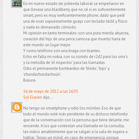
En mi nuevo estado de jodienda laboral se empeñaron en
que llevase una blackberry, que no sé si es suficientemente
smart, pero es muy ineficientemente phone, dado que pedí
una de esas supuestamente guays con teclado táctil y físico
y nada es demasiado cómodo.
Mi opinión en tanto terminales: son una puta mierda abyecta,
creación del hijo de una perra sarnosa que muerto haría de
este mundo un lugar mejor.
Y como teléfono son una braga con tirantes.
Echo en falta mi nokia, con su sonido de r2d2 para los sms's
y la melodía de 'el inspector' para las llamadas.
Odio el permanente bombardeo de 'blinks', 'bips' y
'chundachundachuún'.
Basura.
16 de mayo de 2012 a las 16:35
Sol Elarien
dijo...
No tengo un smartphone y odio los móviles. Eso de que
todo el mundo esté más pendiente de su dichoso telefonito
que de la conversación con la persona que tiene delante, me
enciende. A los que contestan una llamada en la consulta,
les indico amablemente que se salgan a la sala de espera a
hablar. Tengo un móvil, en caso de emergencia, porque