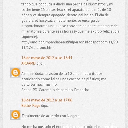
tengo que conducir a diario una pechá de kilómetros y mi
coche tiene 15 añitos. Eso sí, el aparato tiene más de 10
años y va siempre apagado, dentro del bolso. El día de
guardia, el hospital, amablemente, se encarga de
proporcionarme uno que se convierte en parte integrante de
mi anatomía durante esas horas (y que me extirpo feliz al día
siguiente).
http://anoldgrumpandabeautifulperson.blogspot.com.es/20
11/12/telefono.html
16 de mayo de 2012 a las 16:44
AROAMD
dijo...
A mí, sin duda, la visión de la 10 en el metro (todos
acariciando como lelos unos cachos de plástico) me
perturba muchíiiiisimo.
Besos. PD: Caramelo de comino. Empacho.
16 de mayo de 2012 a las 17:06
Bettie-Page
dijo...
Totalmente de acuerdo con Niagara.
No me ha gustado el inicio del post..no todo el mundo tiene