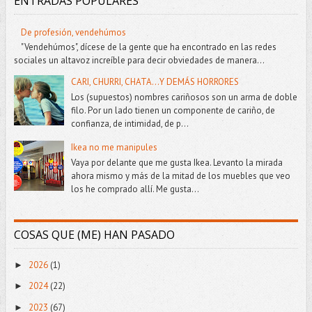
ENTRADAS POPULARES
De profesión, vendehúmos
"Vendehúmos", dícese de la gente que ha encontrado en las redes
sociales un altavoz increíble para decir obviedades de manera...
CARI, CHURRI, CHATA...Y DEMÁS HORRORES
Los (supuestos) nombres cariñosos son un arma de doble
filo. Por un lado tienen un componente de cariño, de
confianza, de intimidad, de p...
Ikea no me manipules
Vaya por delante que me gusta Ikea. Levanto la mirada
ahora mismo y más de la mitad de los muebles que veo
los he comprado allí. Me gusta...
COSAS QUE (ME) HAN PASADO
2026
(1)
►
2024
(22)
►
2023
(67)
►