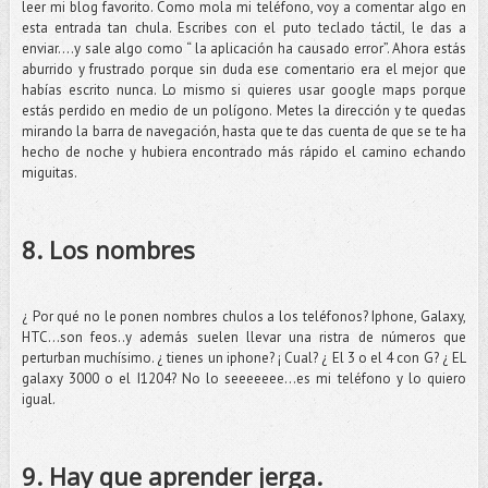
leer mi blog favorito. Como mola mi teléfono, voy a comentar algo en
esta entrada tan chula. Escribes con el puto teclado táctil, le das a
enviar….y sale algo como “ la aplicación ha causado error”. Ahora estás
aburrido y frustrado porque sin duda ese comentario era el mejor que
habías escrito nunca. Lo mismo si quieres usar google maps porque
estás perdido en medio de un polígono. Metes la dirección y te quedas
mirando la barra de navegación, hasta que te das cuenta de que se te ha
hecho de noche y hubiera encontrado más rápido el camino echando
miguitas.
8. Los nombres
¿ Por qué no le ponen nombres chulos a los teléfonos? Iphone, Galaxy,
HTC…son feos..y además suelen llevar una ristra de números que
perturban muchísimo. ¿ tienes un iphone? ¡ Cual? ¿ El 3 o el 4 con G? ¿ EL
galaxy 3000 o el I1204? No lo seeeeeee…es mi teléfono y lo quiero
igual.
9. Hay que aprender jerga.