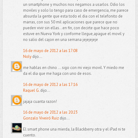
un smartphone y muchos nos negamos a usarlos. Odio los
moviles y solo lo tengo para caso de emergencia, me parece
absurda la gente que esta todo el dia con el telefonito de
marras, con sus 50 mil aplicaciones que parece que no
pueden vivir sin ellas...en fin, con decirte que hace poco
estuve en Nueva York y conforme llegue,apague el movil y
no salio del cajon en una semana jejejejeje
16 de mayo de 2012 a las 17:08
Noly
dijo...
me hablas en chino ... sigo con mi viejo movil. Y miedo me
da el dia que me haga con uno de esos.
16 de mayo de 2012 a las 17:16
Raquel G.
dijo...
jajaja cuanta razon!
16 de mayo de 2012 a las 20:23
Gonzalo Viveiró Ruiz
dijo...
El smart phone una mierda, la Blackberry otra y el iPad ni te
cuento.