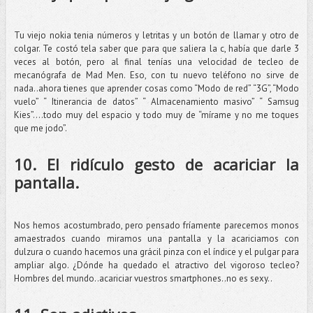
Tu viejo nokia tenia números y letritas y un botón de llamar y otro de
colgar. Te costó tela saber que para que saliera la c, había que darle 3
veces al botón, pero al final tenías una velocidad de tecleo de
mecanógrafa de Mad Men. Eso, con tu nuevo teléfono no sirve de
nada..ahora tienes que aprender cosas como “Modo de red” “3G”, “Modo
vuelo” “ Itinerancia de datos” “ Almacenamiento masivo” “ Samsug
Kies”….todo muy del espacio y todo muy de “mírame y no me toques
que me jodo”.
10. El ridículo gesto de acariciar la
pantalla.
Nos hemos acostumbrado, pero pensado fríamente parecemos monos
amaestrados cuando miramos una pantalla y la acariciamos con
dulzura o cuando hacemos una grácil pinza con el índice y el pulgar para
ampliar algo. ¿Dónde ha quedado el atractivo del vigoroso tecleo?
Hombres del mundo..acariciar vuestros smartphones..no es sexy..