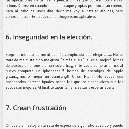
las aplicaciones da la misma pereza o más que colocar fotos en un
álbum. De vez en cuando te da un ataque y optas por borrar sin criterio,
para al cabo de unos días decir: me voy a instalar algunas, pero
controlando. Ja. Es la espiral del Diogenismo aplicativo.
6. Inseguridad en la elección.
Elegir el modelo de móvil es más complicado que elegir casa. No se
trata de me gusta o no me gusta. Es más allá ¿Cual es el mejor? Hordas
de adictos al iphone braman sobre ti…¡¡¡ si te vas a comprar un móvil
nuevo..cómprate un iphoneeee!!!...hordas de enemigos de Apple
gritan..¡¡mucho mejor un Samsung!! O un Htc!!!.. No sabes que
hacer..todos parecen iguales..todos los que los tienen dicen que los
suyos son mejores. Al final, te tapas la nariz, saltas y esperas acertar.
7. Crean frustración
Oh que bien..estoy en la sala de espera de algún sitio absurdo y puedo