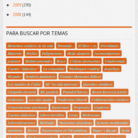
2009
(290)
►
2008
(144)
►
PARA BUSCAR POR TEMAS
Momentos estelares de mi vida
Pensando..
El libro y yo
Frivolidades
Maternity
Perfiles
Indignaciones
Modo aleatorio
recomendaciones
podcasts
Molidocumentales
Bruce
Criticas destructivas
Unadocenade
Cuentos "didactivos"
La comunidad
Washington roadtrip
despellejes
Mi padre
hombres fantásticos
Grandes Momentos Etílicos
Los mundos de Cedric
Mi "no vida amorosa"
Queridos científicos
Campaña electoral
Me gustaría
PisandoCharcos
Recent Keyword activity
moliensayo
Los días iguales
Praderismo laboral
Colaboraciones estelares
Conversaciones piscineras
Rústicoman
Propósitos
Cuaderno
Cuentos didactivos
Libros horribles
Listas
Molirecetas
Sobrevaloraciones
Moliradio
Vacaciones alsacianas
lecturas encadenadas
machismo
Breves
Fuerteventura en 500 palabras.
Haper´s Bazaar
Ignite
Murakami
Washigton roadtrip
charla
empotrador
revistas femeninas