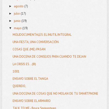
agosto
(7)
►
julio
(17)
►
junio
(19)
►
mayo
(19)
▼
MOLIDOCUMENTALES: EL INUTIL INTEGRAL
UNA FIESTA, UNA CONVERSACIÓN.
COSAS QUE (ME) PASAN
UNA DOCENA DE CONSEJOS PARA CUANDO TE DEJAN
LA CRISIS ES...(III)
1001
ENSAYO SOBRE EL TANGA
QUERIDO,
UNA DOCENA DE COSAS QUE NO MOLAN DE TU SMARTPHONE
ENSAYO SOBRE EL ARMARIO
TALK TO ME.- Bruce Springsteen