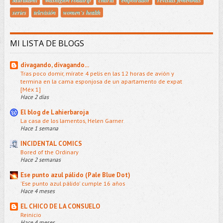
series
televisión
women´s health
MI LISTA DE BLOGS
divagando, divagando...
Tras poco domir, mírate 4 pelis en las 12 horas de avión y
termina en la cama esponjosa de un apartamento de expat
[Méx 1]
Hace 2 días
El blog de Lahierbaroja
La casa de los lamentos, Helen Garner
Hace 1 semana
INCIDENTAL COMICS
Bored of the Ordinary
Hace 2 semanas
Ese punto azul pálido (Pale Blue Dot)
'Ese punto azul pálido' cumple 16 años
Hace 4 meses
EL CHICO DE LA CONSUELO
Reinicio
Hace 4 meses