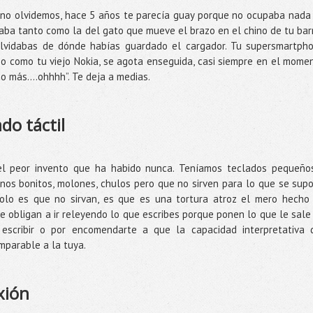
 no olvidemos, hace 5 años te parecía guay porque no ocupaba nada
raba tanto como la del gato que mueve el brazo en el chino de tu barr
olvidabas de dónde habías guardado el cargador. Tu supersmartph
o como tu viejo Nokia, se agota enseguida, casi siempre en el mome
co más….ohhhh”. Te deja a medias.
ado táctil
 el peor invento que ha habido nunca. Teníamos teclados pequeño
nos bonitos, molones, chulos pero que no sirven para lo que se sup
 solo es que no sirvan, es que es una tortura atroz el mero hecho
e obligan a ir releyendo lo que escribes porque ponen lo que le sale
 escribir o por encomendarte a que la capacidad interpretativa 
omparable a la tuya.
xión