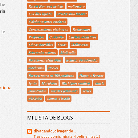
che
Recent Keyword activity
moliensayo
ría
Los días iguales
Praderismo laboral
Colaboraciones estelares
Conversaciones piscineras
Rústicoman
 le
Propósitos
Cuaderno
Cuentos didactivos
Libros horribles
Listas
Molirecetas
Sobrevaloraciones
Moliradio
Vacaciones alsacianas
lecturas encadenadas
machismo
Breves
Fuerteventura en 500 palabras.
Haper´s Bazaar
Ignite
Murakami
Washigton roadtrip
charla
ntigua
empotrador
revistas femeninas
series
televisión
women´s health
MI LISTA DE BLOGS
divagando, divagando...
Tras poco domir, mírate 4 pelis en las 12