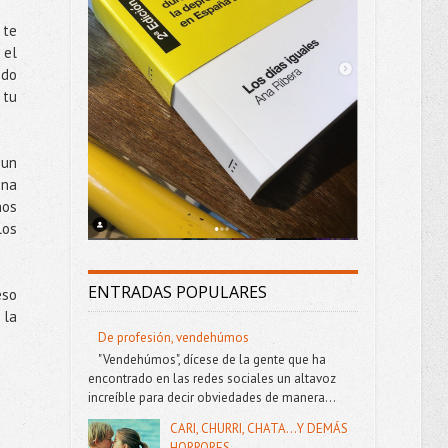
 te
 el
ndo
 tu
 un
ina
nos
los
ENTRADAS POPULARES
eso
 la
De profesión, vendehúmos
"Vendehúmos", dícese de la gente que ha
encontrado en las redes sociales un altavoz
increíble para decir obviedades de manera...
CARI, CHURRI, CHATA...Y DEMÁS
HORRORES