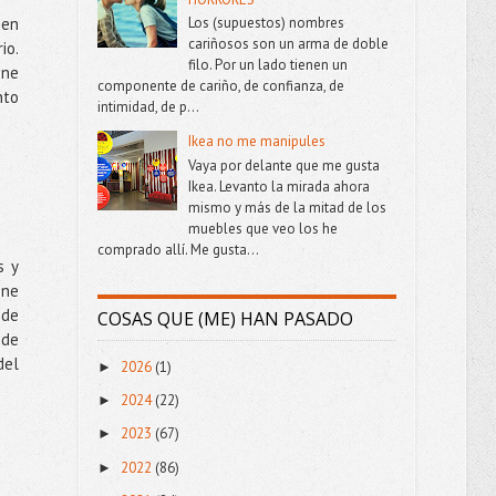
 en
Los (supuestos) nombres
cariñosos son un arma de doble
io.
filo. Por un lado tienen un
one
componente de cariño, de confianza, de
nto
intimidad, de p...
Ikea no me manipules
Vaya por delante que me gusta
Ikea. Levanto la mirada ahora
mismo y más de la mitad de los
muebles que veo los he
comprado allí. Me gusta...
s y
one
 de
COSAS QUE (ME) HAN PASADO
 de
del
2026
(1)
►
2024
(22)
►
2023
(67)
►
2022
(86)
►