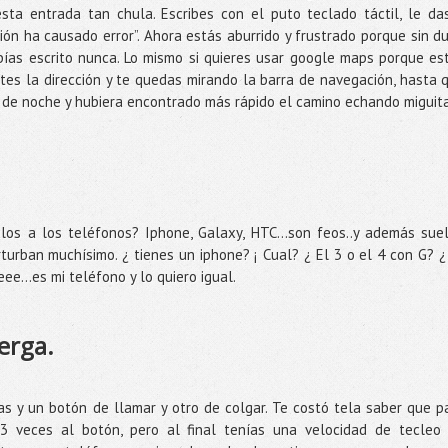
sta entrada tan chula. Escribes con el puto teclado táctil, le da
ción ha causado error”. Ahora estás aburrido y frustrado porque sin d
ías escrito nunca. Lo mismo si quieres usar google maps porque es
tes la dirección y te quedas mirando la barra de navegación, hasta 
 de noche y hubiera encontrado más rápido el camino echando miguita
los a los teléfonos? Iphone, Galaxy, HTC…son feos..y además sue
turban muchísimo. ¿ tienes un iphone? ¡ Cual? ¿ El 3 o el 4 con G? ¿
ee…es mi teléfono y lo quiero igual.
erga.
tas y un botón de llamar y otro de colgar. Te costó tela saber que p
 3 veces al botón, pero al final tenías una velocidad de tecleo