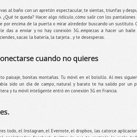
as al baño con un apretón espectacular, te sientas, triunfas y desp
. ¿Qué te queda? Hacer algo ridículo, cómo salir con los pantalones 
tire por encima de la puerta o mirar alrededor buscando un sustituto. 
..le das a enviar y no hay conexión 3G..empiezas a hacer un baile
iendes, sacas la batería, la tarjeta…y te desesperas.
 conectarse cuando no quieres
ito paisaje, bonitas montañas. Tu móvil en el bolsillo. Al mes siguie
bía sido un día de campo, natural y barato te ha salido por un p
era y tu móvil inteligente entró en conexión 3G en Francia.
es.
res todo, el Instagram, el Evernote, el dropbox, las catorce aplicacio