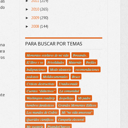
2011
(219)
sas
►
odo
2010
(265)
►
2009
(290)
►
2008
(144)
►
PARA BUSCAR POR TEMAS
una
ara
Momentos estelares de mi vida
Pensando..
ros
El libro y yo
Frivolidades
Maternity
Perfiles
Indignaciones
Modo aleatorio
recomendaciones
podcasts
Molidocumentales
Bruce
Criticas destructivas
Unadocenade
Cuentos "didactivos"
La comunidad
nte
Washington roadtrip
despellejes
Mi padre
hombres fantásticos
Grandes Momentos Etílicos
Los mundos de Cedric
Mi "no vida amorosa"
Queridos científicos
Campaña electoral
Me gustaría
PisandoCharcos