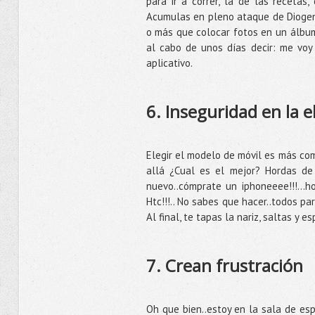
para ir a correr, la de las recetas,
Acumulas en pleno ataque de Diogeni
o más que colocar fotos en un álbum.
al cabo de unos días decir: me voy 
aplicativo.
6. Inseguridad en la e
Elegir el modelo de móvil es más com
allá ¿Cual es el mejor? Hordas de 
nuevo..cómprate un iphoneeee!!!...
Htc!!!.. No sabes que hacer..todos pa
Al final, te tapas la nariz, saltas y e
7. Crean frustración
Oh que bien..estoy en la sala de esp