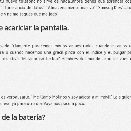
u nuevo teléfono no sirve de nada..ahora tienes que aprender co
” “ Itinerancia de datos” “ Almacenamiento masivo” “ Samsug Kies”….t
e y no me toques que me jodo”.
e acariciar la pantalla.
nsado fríamente parecemos monos amaestrados cuando miramos 
ura o cuando hacemos una grácil pinza con el índice y el pulgar p
atractivo del vigoroso tecleo? Hombres del mundo..acariciar vuest
es verbalizarlo. “ Me llamo Molinos y soy adicta a mi móvil”. Lo siguie
o eso ya para otro día. Vayamos poco a poco.
de la batería?