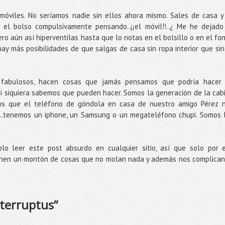
óviles. No seríamos nadie sin ellos ahora mismo. Sales de casa y
n el bolso compulsivamente pensando..¡¡el móvil!!..¿ Me he dejado
ro aún así hiperventilas hasta que lo notas en el bolsillo o en el fo
hay más posibilidades de que salgas de casa sin ropa interior que sin
, fabulosos, hacen cosas que jamás pensamos que podría hacer
i siquiera sabemos que pueden hacer. Somos la generación de la cab
os que el teléfono de góndola en casa de nuestro amigo Pérez 
a..tenemos un iphone, un Samsung o un megateléfono chupi. Somos 
o leer este post absurdo en cualquier sitio, así que solo por 
ienen un montón de cosas que no molan nada y además nos complican
nterruptus”