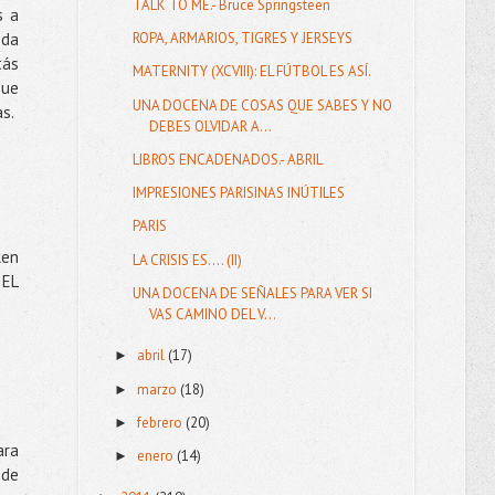
TALK TO ME.- Bruce Springsteen
s a
uda
ROPA, ARMARIOS, TIGRES Y JERSEYS
tás
MATERNITY (XCVIII): EL FÚTBOL ES ASÍ.
que
UNA DOCENA DE COSAS QUE SABES Y NO
s.
DEBES OLVIDAR A...
LIBROS ENCADENADOS.- ABRIL
IMPRESIONES PARISINAS INÚTILES
PARIS
len
LA CRISIS ES.... (II)
 EL
UNA DOCENA DE SEÑALES PARA VER SI
VAS CAMINO DEL V...
abril
(17)
►
marzo
(18)
►
febrero
(20)
►
ara
enero
(14)
►
 de