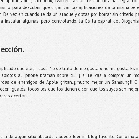
 el apalabrados, facebook, twitter, la que te controla la regla, tod
smo, para descubrir que organizar las aplicaciones da la misma per
 De vez en cuando te da un ataque y optas por borrar sin criterio, p
a instalar algunas, pero controlando. Ja. Es la espiral del Diogeni
lección.
plicado que elegir casa. No se trata de me gusta o no me gusta. Es 
adictos al iphone braman sobre ti…¡¡¡ si te vas a comprar un mó
hordas de enemigos de Apple gritan..¡¡mucho mejor un Samsung!! O
recen iguales..todos los que los tienen dicen que los suyos son mejor
speras acertar.
era de algún sitio absurdo y puedo leer mi blog favorito. Como mola