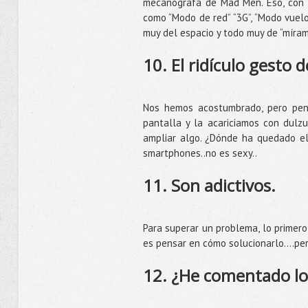
mecanógrafa de Mad Men. Eso, con t
como “Modo de red” “3G”, “Modo vuelo
muy del espacio y todo muy de “míram
10. El ridículo gesto d
Nos hemos acostumbrado, pero pe
pantalla y la acariciamos con dulz
ampliar algo. ¿Dónde ha quedado el 
smartphones..no es sexy..
11. Son adictivos.
Para superar un problema, lo primero 
es pensar en cómo solucionarlo….per
12. ¿He comentado lo 