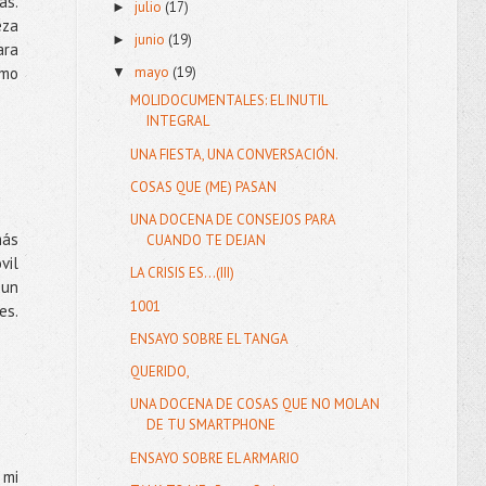
as.
julio
(17)
►
eza
junio
(19)
►
ara
smo
mayo
(19)
▼
MOLIDOCUMENTALES: EL INUTIL
INTEGRAL
UNA FIESTA, UNA CONVERSACIÓN.
COSAS QUE (ME) PASAN
UNA DOCENA DE CONSEJOS PARA
más
CUANDO TE DEJAN
vil
LA CRISIS ES...(III)
 un
1001
es.
ENSAYO SOBRE EL TANGA
QUERIDO,
UNA DOCENA DE COSAS QUE NO MOLAN
DE TU SMARTPHONE
ENSAYO SOBRE EL ARMARIO
 mi