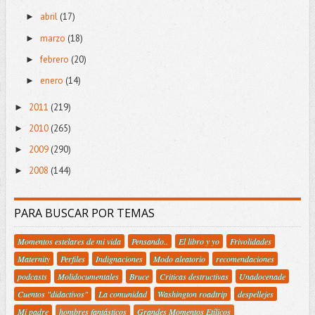
abril
(17)
►
marzo
(18)
►
febrero
(20)
►
enero
(14)
►
2011
(219)
►
2010
(265)
►
2009
(290)
►
2008
(144)
►
PARA BUSCAR POR TEMAS
Momentos estelares de mi vida
Pensando..
El libro y yo
Frivolidades
Maternity
Perfiles
Indignaciones
Modo aleatorio
recomendaciones
podcasts
Molidocumentales
Bruce
Criticas destructivas
Unadocenade
Cuentos "didactivos"
La comunidad
Washington roadtrip
despellejes
Mi padre
hombres fantásticos
Grandes Momentos Etílicos