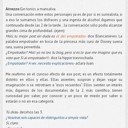
Atrezzo
:Gin tonics a mansalva.
Una conversación entre estos personajes ya es de por si es surrealista, si
a eso le sumamos los disfraces y una ingesta de alcohol digamos que
continuada desde las 2 de la tarde…la conversación sólo podía alcanzar
grandes cima de profundidad..(ejem)
Moli, tu mejor post sin duda es
el del empotrador
.- dice Blancanieves. La
palabra empotrador en boca de la princesa más cursi de Disney suena
rara, suena pervertida.
¿Empotrador? Moli yo no leo tu blog, pero si es lo que me imagino que es,
voto que Si al empotrador!!.-
dice la hippie trasnochada.
¿Empotrador? A ver..necesito explicaciones
.- aclara Juan.
Me reafirmo en el curioso efecto de ese post, es un efecto totalmente
distinto en ellos y ellas. Ellas asienten, suspiran y dejan vagar su
imaginación o se retrotraen a “esos recuerdos”. Ellos sienten un interés
más, digamos de los documentales de la 2, más científico, tienen
curiosidad por saber, por conocer y un poco de miedo por saber si
estarán o no en esa categoría.
Tú dirás
.- decimos las 3.
¿Vosotras sois capaces de distinguirlos a simple vista?
Si, claro.