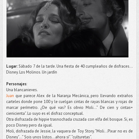
Lugar:
Sábado 7 de la tarde. Una fiesta de 40 cumpleaños de disfraces…
Disney. Los Molinos. Un jardín
Personajes
:
Una blancanieves.
Juan
que parece Alex de la Naranja Mecánica, pero llevando extraños
carteles donde pone 100 y le cuelgan cintas de rayas blancas y rojas de
marcar perímetro. ¿De qué vas? Es obvio Moli...” De cien y cintas=
cienicienta”. Lo suyo es el disfraz conceptual.
Otra disfrazada de hippie trasnochada cruzada con elfa del bosque. Si, es
poco Disney pero da igual.
Moli, disfrazada de Jessie, la vaquera de Toy Story. “Moli…Pixar no es de
Disney”…” Sois unos listos...ahora sí”. “culturetas”.