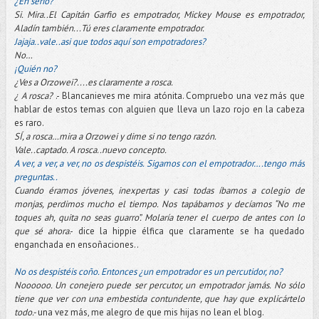
¿En serio?
Si. Mira..El Capitán Garfio es empotrador, Mickey Mouse es empotrador,
Aladín también...Tú eres claramente empotrador.
Jajaja..vale..asi que todos aquí son empotradores?
No…
¡Quién no?
¿Ves a Orzowei?....es claramente a rosca.
¿ A rosca?
.- Blancanieves me mira atónita. Compruebo una vez más que
hablar de estos temas con alguien que lleva un lazo rojo en la cabeza
es raro.
SÍ, a rosca…mira a Orzowei y dime si no tengo razón.
Vale..captado. A rosca..nuevo concepto.
A ver, a ver, a ver, no os despistéis. Sigamos con el empotrador….tengo más
preguntas..
Cuando éramos jóvenes, inexpertas y casi todas íbamos a colegio de
monjas, perdimos mucho el tiempo. Nos tapábamos y decíamos “No me
toques ah, quita no seas guarro”. Molaría tener el cuerpo de antes con lo
que sé ahora
.- dice la hippie élfica que claramente se ha quedado
enganchada en ensoñaciones..
No os despistéis coño. Entonces ¿un empotrador es un percutidor, no?
Noooooo. Un conejero puede ser percutor, un empotrador jamás. No sólo
tiene que ver con una embestida contundente, que hay que explicártelo
todo.-
una vez más, me alegro de que mis hijas no lean el blog.