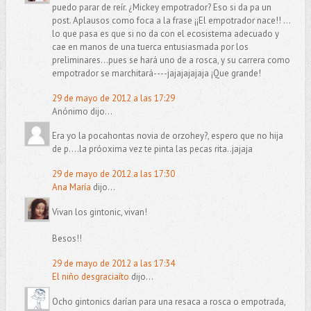
puedo parar de reír. ¿Mickey empotrador? Eso si da pa un
post. Aplausos como foca a la frase ¡¡El empotrador nace!! …
lo que pasa es que si no da con el ecosistema adecuado y
cae en manos de una tuerca entusiasmada por los
preliminares…pues se hará uno de a rosca, y su carrera como
empotrador se marchitará----jajajajajaja ¡Que grande!
29 de mayo de 2012 a las 17:29
Anónimo dijo...
Era yo la pocahontas novia de orzohey?, espero que no hija
de p....la próoxima vez te pinta las pecas rita..jajaja
29 de mayo de 2012 a las 17:30
Ana María
dijo...
Vivan los gintonic, vivan!
Besos!!
29 de mayo de 2012 a las 17:34
El niño desgraciaíto
dijo...
Ocho gintonics darían para una resaca a rosca o empotrada,