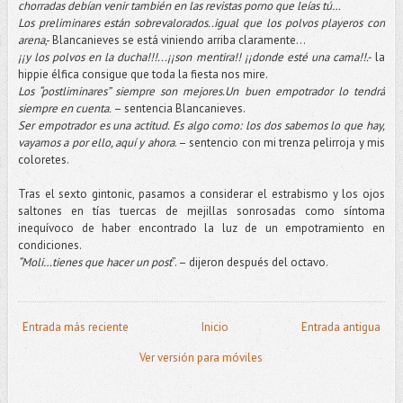
chorradas debían venir también en las revistas porno que leías tú…
Los preliminares están sobrevalorados..igual que los polvos playeros con
arena
,- Blancanieves se está viniendo arriba claramente…
¡¡y los polvos en la ducha!!!...¡¡son mentira!! ¡¡donde esté una cama!!.-
la
hippie élfica consigue que toda la fiesta nos mire.
Los “postliminares” siempre son mejores.Un buen empotrador lo tendrá
siempre en cuenta.
– sentencia Blancanieves.
Ser empotrador es una actitud. Es algo como: los dos sabemos lo que hay,
vayamos a por ello, aquí y ahora
. – sentencio con mi trenza pelirroja y mis
coloretes.
Tras el sexto gintonic, pasamos a considerar el estrabismo y los ojos
saltones en tías tuercas de mejillas sonrosadas como síntoma
inequívoco de haber encontrado la luz de un empotramiento en
condiciones.
“Moli…tienes que hacer un post
”. – dijeron después del octavo.
Entrada más reciente
Inicio
Entrada antigua
Ver versión para móviles