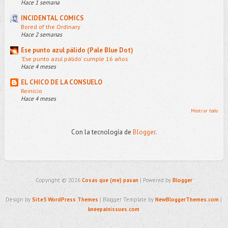
Hace 1 semana
INCIDENTAL COMICS
Bored of the Ordinary
Hace 2 semanas
Ese punto azul pálido (Pale Blue Dot)
'Ese punto azul pálido' cumple 16 años
Hace 4 meses
EL CHICO DE LA CONSUELO
Reinicio
Hace 4 meses
Mostrar todo
Con la tecnología de
Blogger
.
Copyright ©
2026
Cosas que (me) pasan
| Powered by
Blogger
Design by
Site5 WordPress Themes
| Blogger Template by
NewBloggerThemes.com
|
kneepainissues.com