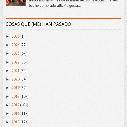
ahora mismo y más de la mitad de los muebles que veo
los he comprado allí. Me gusta...
COSAS QUE (ME) HAN PASADO
2026
(1)
►
2024
(22)
►
2023
(67)
►
2022
(86)
►
2021
(84)
►
2020
(84)
►
2019
(82)
►
2018
(107)
►
2017
(104)
►
2016
(117)
►
2015
(124)
►