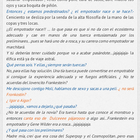
ojos y saca boquita de piñón.
Entonces ¿ estamos predestinados? ¿ el empotrador nace o se hace?.-
Ceniciento se desliza por la senda de la alta filosofía de la mano de las
copas y tres locas.
¡¡El empotrador nace!! … lo que pasa es que si no da con el ecosistema
adecuado y cae en manos de una tuerca entusiasmada por los
preliminares…pues se hará uno de a rosca, y su carrera como empotrador se
marchitará.
Y tú deberías tener cuidado porque va a acabar pasándote…jajajajaja
.- la
élfica está ya de viaje astral.
Qué perras sois.
Y ellas ¿siempre serán tuercas?
No, para ellas hay solución. Una tía tuerca puede convertirse en empotrable
si consigue la experiencia adecuada y ve fuegos artificiales. ¿ No te
acuerdas del Jovencito Frankestein?
Me descojono contigo Moli, hablamos de sexo y sacas a una peli
..¿ no será
Fronkostin?
¿ Igor o Aigor?
…jajajajaja., vamos a dejarlo.¿qué pasaba?
¿No te acuerdas de la novia? Era tuerca hasta que conoce al monstruo y
entonces
canta eso de Dulceeee pájaroooo
o algo asi…Frankestein era
empotrador y Gene Wilder era a rosca…jajajajajaja.
¿Y qué pasa con los preliminares?
Madre mía, creí que era cosa del Superpop y el Cosmopolitan..pero esas