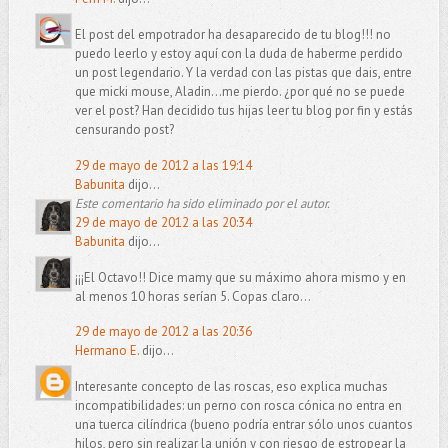
El post del empotrador ha desaparecido de tu blog!!! no
puedo leerlo y estoy aquí con la duda de haberme perdido
un post legendario. Y la verdad con las pistas que dais, entre
que micki mouse, Aladin...me pierdo. ¿por qué no se puede
ver el post? Han decidido tus hijas leer tu blog por fin y estás
censurando post?
29 de mayo de 2012 a las 19:14
Babunita
dijo...
Este comentario ha sido eliminado por el autor.
29 de mayo de 2012 a las 20:34
Babunita
dijo...
¡¡¡El Octavo!! Dice mamy que su máximo ahora mismo y en
al menos 10 horas serían 5. Copas claro...
29 de mayo de 2012 a las 20:36
Hermano E.
dijo...
Interesante concepto de las roscas, eso explica muchas
incompatibilidades: un perno con rosca cónica no entra en
una tuerca cilíndrica (bueno podría entrar sólo unos cuantos
hilos, pero sin realizar la unión y con riesgo de estropear la