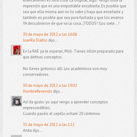
Blancanieves es otra cosa. La original, digo. Tengo toda la
impresión que es una empotrable encubierta. Es posible que
sea que ella misma aún no lo sabe y haya que enseñarle y
también es posible que sea pura fachada y que los enanos
YA descubrieron de qué va la cosa. ¡TODOS! !Los siete...!
30 de mayo de 2012 a las 16:06
JuanRa Diablo
dijo...
En la RAE ya te esperan, Moli. Tienes sillón preparado para
que definas conceptos.
No lleves gintonics allí. Los académicos son muy
conservadores.
30 de mayo de 2012 a las 19:02
HombreRevenido
dijo...
Así da gusto. yo aquí vengo a aprender conceptos
imprescindibles.
Cuando paséis el cepillo echaré 20 céntimos.
31 de mayo de 2012 a las 1:11
Anita dijo...