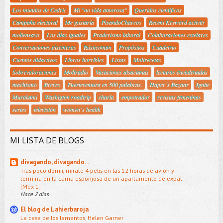
Los mundos de Cedric
Mi "no vida amorosa"
Queridos científicos
Campaña electoral
Me gustaría
PisandoCharcos
Recent Keyword activity
moliensayo
Los días iguales
Praderismo laboral
Colaboraciones estelares
Conversaciones piscineras
Rústicoman
Propósitos
Cuaderno
Cuentos didactivos
Libros horribles
Listas
Molirecetas
Sobrevaloraciones
Moliradio
Vacaciones alsacianas
lecturas encadenadas
machismo
Breves
Fuerteventura en 500 palabras.
Haper´s Bazaar
Ignite
Murakami
Washigton roadtrip
charla
empotrador
revistas femeninas
series
televisión
women´s health
MI LISTA DE BLOGS
divagando, divagando...
Tras poco domir, mírate 4 pelis en las 12 horas de avión y
termina en la cama esponjosa de un apartamento de expat
[Méx 1]
Hace 2 días
El blog de Lahierbaroja
La casa de los lamentos, Helen Garner