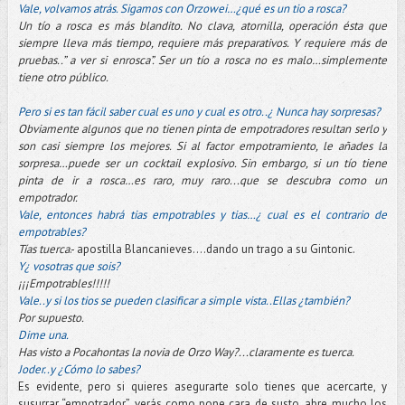
Vale, volvamos atrás. Sigamos con Orzowei…¿qué es un tio a rosca?
Un tío a rosca es más blandito. No clava, atornilla, operación ésta que
siempre lleva más tiempo, requiere más preparativos. Y requiere más de
pruebas..” a ver si enrosca”. Ser un tío a rosca no es malo…simplemente
tiene otro público.
Pero si es tan fácil saber cual es uno y cual es otro..¿ Nunca hay sorpresas?
Obviamente algunos que no tienen pinta de empotradores resultan serlo y
son casi siempre los mejores. Si al factor empotramiento, le añades la
sorpresa…puede ser un cocktail explosivo. Sin embargo, si un tío tiene
pinta de ir a rosca…es raro, muy raro...que se descubra como un
empotrador.
Vale, entonces habrá tias empotrables y tias…¿ cual es el contrario de
empotrables?
Tías tuerca
.- apostilla Blancanieves….dando un trago a su Gintonic.
Y¿ vosotras que sois?
¡¡¡Empotrables!!!!!
Vale..y si los tios se pueden clasificar a simple vista..Ellas ¿también?
Por supuesto.
Dime una.
Has visto a Pocahontas la novia de Orzo Way?...claramente es tuerca.
Joder..y ¿Cómo lo sabes?
Es evidente, pero si quieres asegurarte solo tienes que acercarte, y
susurrar “empotrador”, verás como pone cara de susto, abre mucho los