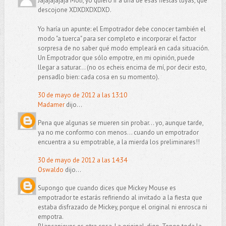
Jajajajajaja Moli, yo quiero ir a una de esas fiestas tuyas, qué
descojone XDXDXDXDXD.
Yo haría un apunte: el Empotrador debe conocer también el
modo "a tuerca" para ser completo e incorporar el factor
sorpresa de no saber qué modo empleará en cada situación.
Un Empotrador que sólo empotre, en mi opinión, puede
llegar a saturar... (no os echeis encima de mí, por decir esto,
pensadlo bien: cada cosa en su momento).
30 de mayo de 2012 a las 13:10
Madamer
dijo...
Pena que algunas se mueren sin probar... yo, aunque tarde,
ya no me conformo con menos... cuando un empotrador
encuentra a su empotrable, a la mierda los preliminares!!
30 de mayo de 2012 a las 14:34
Oswaldo
dijo...
Supongo que cuando dices que Mickey Mouse es
empotrador te estarás refiriendo al invitado a la fiesta que
estaba disfrazado de Mickey, porque el original ni enrosca ni
empotra.