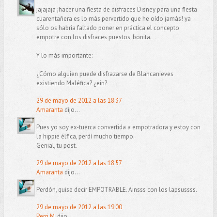
jajajaja ¡hacer una fiesta de disfraces Disney para una fiesta
cuarentañera es lo más pervertido que he oído jamás! ya
sólo os habría faltado poner en práctica el concepto
empotre con los disfraces puestos, bonita.
Y lo más importante:
¿Cómo alguien puede disfrazarse de Blancanieves
existiendo Maléfica? ¿ein?
29 de mayo de 2012 a las 18:37
Amaranta
dijo...
Pues yo soy ex-tuerca convertida a empotradora y estoy con
la hippie élfica, perdí mucho tiempo.
Genial, tu post.
29 de mayo de 2012 a las 18:57
Amaranta
dijo...
Perdón, quise decir EMPOTRABLE. Ainsss con los lapsussss.
29 de mayo de 2012 a las 19:00
Perri M.
dijo...