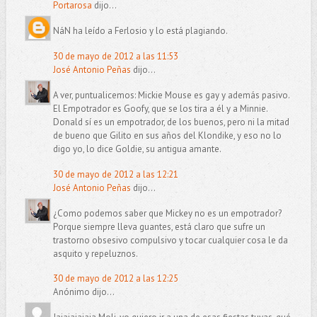
Portarosa
dijo...
NáN ha leído a Ferlosio y lo está plagiando.
30 de mayo de 2012 a las 11:53
José Antonio Peñas
dijo...
A ver, puntualicemos: Mickie Mouse es gay y además pasivo.
El Empotrador es Goofy, que se los tira a él y a Minnie.
Donald sí es un empotrador, de los buenos, pero ni la mitad
de bueno que Gilito en sus años del Klondike, y eso no lo
digo yo, lo dice Goldie, su antigua amante.
30 de mayo de 2012 a las 12:21
José Antonio Peñas
dijo...
¿Como podemos saber que Mickey no es un empotrador?
Porque siempre lleva guantes, está claro que sufre un
trastorno obsesivo compulsivo y tocar cualquier cosa le da
asquito y repeluznos.
30 de mayo de 2012 a las 12:25
Anónimo dijo...