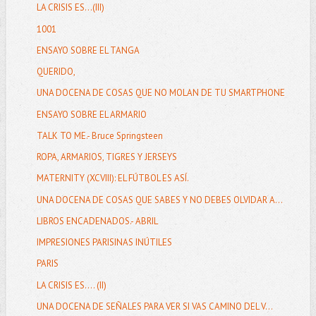
LA CRISIS ES...(III)
1001
ENSAYO SOBRE EL TANGA
QUERIDO,
UNA DOCENA DE COSAS QUE NO MOLAN DE TU SMARTPHONE
ENSAYO SOBRE EL ARMARIO
TALK TO ME.- Bruce Springsteen
ROPA, ARMARIOS, TIGRES Y JERSEYS
MATERNITY (XCVIII): EL FÚTBOL ES ASÍ.
UNA DOCENA DE COSAS QUE SABES Y NO DEBES OLVIDAR A...
LIBROS ENCADENADOS.- ABRIL
IMPRESIONES PARISINAS INÚTILES
PARIS
LA CRISIS ES.... (II)
UNA DOCENA DE SEÑALES PARA VER SI VAS CAMINO DEL V...